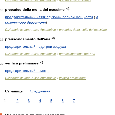
Dizionario italiano-russo Automobile
precarico dei cuscinetti
>
precarico della molla del massimo
18
предварительный натяг пружины полной мощности
(
в
регуляторе двигателя
)
Dizionario italiano-russo Automobile
precarico della molla del massimo
>
preriscaldamento dell'aria
19
предварительный подогрев воздуха
Dizionario italiano-russo Automobile
preriscaldamento dell'aria
>
verifica preliminare
20
предварительный осмотр
Dizionario italiano-russo Automobile
verifica preliminare
>
Страницы
Следующая
→
1
2
3
4
5
6
7