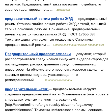
на рынке. Предварительный заказ позволяет потребителю
заранее гарантированно… …
Википедия
предварительный режим работы ЖРД
— предварительный
режим Установившийся режим работы ЖРД с тягой, меньшей
тяги на основном режиме. Примечание Предварительный
режим является частью запуска ЖРД. [ГОСТ 17655 89]
Тематики двигатели ракетные жидкостные Синонимы
предварительный режим …
Справочник технического переводчика
Предварительный проспект эмиссии
— документ, который
распространяется среди членов синдиката андеррайтеров для
последующего распространения среди потенциальных
инвесторов. На обложке этого проспекта имеется сделанная
красным цветом надпись, указывающая, что
регистрационный… …
Финансовый словарь
предварительный натяг
— предварительная нагрузка
создавать предварительный натяг Устанавливать [монтировать]
с предварительным натягом [нагружением].
[http://slovarionline.ru/anglo russkiy slovar neftegazovoy
promyishlennosti/] Тематики нефтегазовая промышленность…