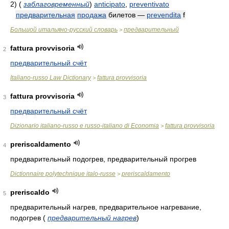
2)
(
заблаговременный
)
anticipato
,
preventivato
предварительная
продажа
билетов —
prevendita
f
Большой итальяно-русский словарь
предварительный
>
fattura provvisoria
2
предварительный счёт
Italiano-russo Law Dictionary
fattura provvisoria
>
fattura provvisoria
3
предварительный счёт
Dizionario italiano-russo e russo-italiano di Economia
fattura provvisoria
>
preriscaldamento
4
предварительный подогрев, предварительный прогрев
Dictionnaire polytechnique italo-russe
preriscaldamento
>
preriscaldo
5
предварительный нагрев, предварительное нагревание,
подогрев
(
предварительный нагрев
)