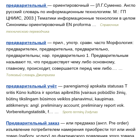
предварительный
— ориентировочный — [Л.Г.Суменко. Англо
русский словарь по информационным технологиям. М.: ГП
ЦНИИС, 2003.] Тематики информационные технологии в целом
Синонимы ориентировочный EN proforma …
Справочник
технического переводчика
предварительный
— прил., употр. сравн. часто Морфология:
предварителен, предварительна, предварительно,
предварительны; нар. предварительно 1. Предварительным
называют то, что предшествует чему либо основному,
главному, происходит, совершается перед чем либо.… …
Толковый словарь Дмитриева
предварительный учёт
— parengiamoji apskaita statusas T
sritis Kūno kultūra ir sportas apibrėžtis Įvairaus pobūdžio žinių,
būtinų tikslingam būsimos veiklos planavimui, kaupimas.
atitikmenys: angl. preliminary account; preliminary report vok.
Vorbereitungstatistik, f… …
Sporto terminų žodynas
Предварительный заказ
— или предзаказ (англ. Pre order)
изъявление потребителем намерения приобрести тот или иной
товар (работу, услугу) до фактического появления этого товара