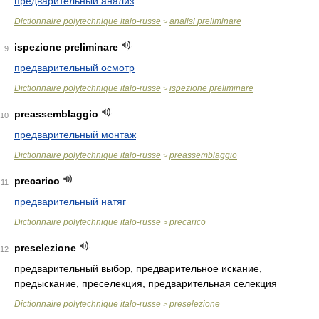
предварительный анализ
Dictionnaire polytechnique italo-russe
analisi preliminare
>
ispezione preliminare
9
предварительный осмотр
Dictionnaire polytechnique italo-russe
ispezione preliminare
>
preassemblaggio
10
предварительный монтаж
Dictionnaire polytechnique italo-russe
preassemblaggio
>
precarico
11
предварительный натяг
Dictionnaire polytechnique italo-russe
precarico
>
preselezione
12
предварительный выбор, предварительное искание,
предыскание, преселекция, предварительная селекция
Dictionnaire polytechnique italo-russe
preselezione
>