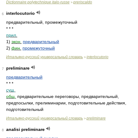
Dictionnaire polytechnique italo-russe
preriscaldo
>
interlocutorio
6
предварительный, промежуточный
* * *
прил.
1)
экон.
предварительный
2)
фин.
промежуточный
Итальяно-русский универсальный словарь
interlocutorio
>
preliminare
7
предварительный
* * *
сущ.
общ.
предварительные переговоры, предварительный,
предпосылки, прелиминарии, подготовительные действия,
подготовительный
Итальяно-русский универсальный словарь
preliminare
>
analisi preliminare
8