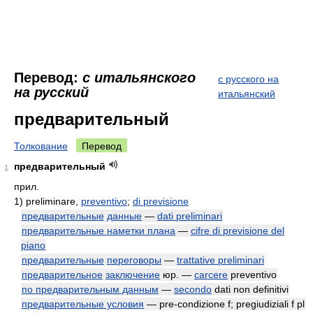
Перевод:
с итальянского
с русского на
на русский
итальянский
предварительный
Толкование
Перевод
предварительный
1
прил.
1)
preliminare,
preventivo
;
di previsione
предварительные
данные
—
dati preliminari
предварительные наметки плана
—
cifre di previsione del
piano
предварительные
переговоры
—
trattative preliminari
предварительное
заключение
юр. —
carcere
preventivo
по предварительным данным
—
secondo
dati non definitivi
предварительные условия
— pre-condizione f; pregiudiziali f pl