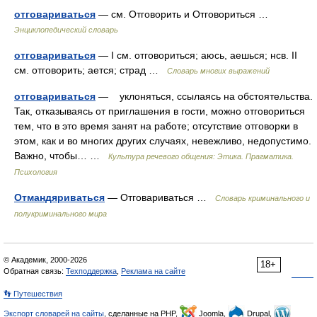
отговариваться
— см. Отговорить и Отговориться …
Энциклопедический словарь
отговариваться
— I см. отговориться; аюсь, аешься; нсв. II
см. отговорить; ается; страд …
Словарь многих выражений
отговариваться
— уклоняться, ссылаясь на обстоятельства.
Так, отказываясь от приглашения в гости, можно отговориться
тем, что в это время занят на работе; отсутствие отговорки в
этом, как и во многих других случаях, невежливо, недопустимо.
Важно, чтобы… …
Культура речевого общения: Этика. Прагматика.
Психология
Отмандяриваться
— Отговариваться …
Словарь криминального и
полукриминального мира
© Академик, 2000-2026
18+
Обратная связь:
Техподдержка
,
Реклама на сайте
👣 Путешествия
Экспорт словарей на сайты
, сделанные на PHP,
Joomla,
Drupal,