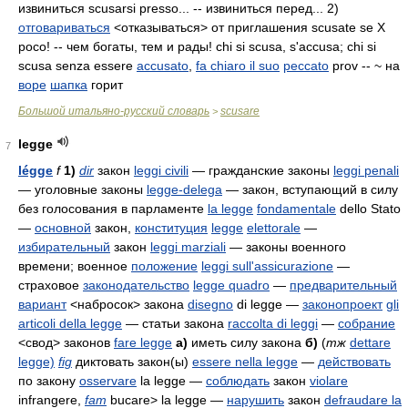
извиниться scusarsi presso... -- извиниться перед... 2)
отговариваться
<отказываться> от приглашения scusate se Х
poco! -- чем богаты, тем и рады! chi si scusa, s'accusa; chi si
scusa senza essere
accusato
,
fa chiaro il suo
peccato
prov -- ~ на
воре
шапка
горит
Большой итальяно-русский словарь
scusare
>
legge
7
légge
f
1)
dir
закон
leggi civili
— гражданские законы
leggi penali
— уголовные законы
legge-delega
— закон, вступающий в силу
без голосования в парламенте
la legge
fondamentale
dello Stato
—
основной
закон,
конституция
legge
elettorale
—
избирательный
закон
leggi marziali
— законы военного
времени; военное
положение
leggi sull'assicurazione
—
страховое
законодательство
legge quadro
—
предварительный
вариант
<набросок> закона
disegno
di legge
—
законопроект
gli
articoli della legge
— статьи закона
raccolta di leggi
—
собрание
<свод> законов
fare legge
а)
иметь силу закона
б)
(
тж
dettare
legge)
fig
диктовать закон(ы)
essere nella legge
—
действовать
по закону
osservare
la legge
—
соблюдать
закон
violare
infrangere,
fam
bucare> la legge
—
нарушить
закон
defraudare la