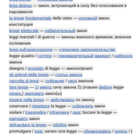
legg-delega
— закон, вступающий в силу без голосования в
парламенте
la legge
fondamentale
dello stato —
основной
закон,
конституция
legge
elettorale
—
избирательный
закон
leggi marziali / di guerra — законы военного времени; военное
положение
leggi sull'assicurazione
—
страховое законодательство
legge quadro /
cornice
—
предварительный
вариант
/
набросок
закона
disegno /
progetto
di legge — законопроект
gli articoli della legge
—
статьи закона
raccolta di leggi
—
собрание
/
свод
законов
fare legge
—
1)
иметь
силу закона 2)
(
также
dettare
legge
перен.
)
диктовать
закон(ы)
essere nella legge
—
действовать
по закону
osservare /
rispettare
la legge —
соблюдать
закон
violare /
trasgredire
/
infrangere
/
разг.
bucare la legge —
нарушить
закон
defraudare la legge
—
обойти
закон
promulgare /
разг.
varare una legge —
обнародовать
/
издать
/
(