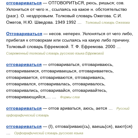
отговариваться
— ОТГОВОРИТЬСЯ, рюсь, ришься; сов.
Уклониться от чего н., ссылаясь на какое н. обстоятельство
(разг.). О. нездоровьем. Толковый словарь Ожегова. С.И.
Ожегов, Н.Ю. Шведова. 1949 1992 …
Толковый словарь Ожегова
Отговариваться
— несов. неперех. Уклоняться от чего либо,
прибегая к отговоркам или ссылаясь на какую либо причину.
Толковый словарь Ефремовой. Т. Ф. Ефремова. 2000 …
Современный толковый словарь русского языка Ефремовой
отговариваться
— отговариваться, отговариваюсь,
отговариваемся, отговариваешься, отговариваетесь,
отговаривается, отговариваются, отговариваясь,
отговаривался, отговаривалась, отговаривалось,
отговаривались, отговаривайся, отговаривайтесь,
отговаривающийся,… …
Формы слов
отговариваться
— отгов ариваться, аюсь, ается …
Русский
орфографический словарь
отговариваться
— (I), отгова/риваю(сь), ваешь(ся), вают(ся)
…
Орфографический словарь русского языка