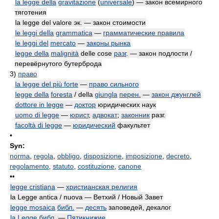
la legge della
gravitazione
(
universale
) — закон всемирного
тяготения
la legge del valore эк. — закон стоимости
le leggi della
grammatica
—
грамматические правила
le leggi del
mercato
—
законы рынка
legge della
malignità
delle cose
разг
. — закон подлости /
перевёрнутого бутерброда
3)
право
la legge del più forte
—
право сильного
legge della
foresta
/ della
giungla
перен.
—
закон джунглей
dottore in legge
—
доктор
юридических наук
uomo di legge
—
юрист
,
адвокат
;
законник
разг.
facoltà di legge
—
юридический
факультет
•
Syn:
norma
,
regola
,
obbligo
,
disposizione
,
imposizione
,
decreto
,
regolamento
,
statuto
,
costituzione
,
canone
••
legge cristiana
—
христианская религия
la Legge antica / nuova — Ветхий / Новый Завет
legge mosaica
библ.
—
десять
заповедей, декалог
la Legge
библ.
—
Пятикнижие