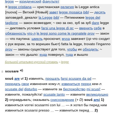
legge
—
юридический
факультет
¤
legge cristiana
— христианская
религия
la Legge antica
[nuova]
— Ветхий [Новый]
завет
legge mosaica
bibl
—
десять
заповедей, декалог
la Legge
bibl
— Пятикнижие
legge del
taglione
— закон возмездия; ~ око за око, зуб за зуб
dare
legge
— диктовать условия
farsi una legge di qc
—
вменить
себе
в
обязанность
что-л
le leggi sono come le ragnatele
prov
— закон
— что паутина:
шмель
проскочит,
муха
завязнет (
ср
что сходит
с рук ворам, за то воришек бьют)
fatta la legge, trovato l'inganno
prov
— законы существуют для того,
чтобы
их
обходить
; ~
закон — что дышло:
куда
повернул,
туда
и вышло
Большой итальяно-русский словарь
legge
>
scusare
8
scu
ś
are
vt
1)
извинять,
прощать
farsi scusare da qd
—
передать
свои
извинения кому-л;
извиниться
перед
кем-л
scusate del
disturbo
— извините за
беспокойство
mi scusi!
—
извините, пожалуйста!
scusate tanto
— извините
великодушно
2)
оправдывать; оказывать
снисхождение
(+
D
)
scu
ś
arsi
1)
извиняться
vorrei scusarmi con lui …
— я хотел бы перед ним
извиниться
scusarsi presso …
— извиниться перед …
2)