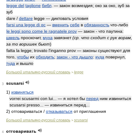
legge del
taglione
библ
. — закон возмездия; око за око, зуб за
зуб
dare /
dettare
legge — диктовать условия
farsi una legge di qc
—
вменить
себе
в
обязанность
что-либо
le leggi sono come le ragnatele prov
— закон - что паутина:
шмель
проскочит,
муха
завязнет
(ср. что сходит с рук ворам,
за то воришек бьют
)
fatta la legge; trovato l'inganno prov — законы существуют для
того,
чтобы
их
обходить
;
закон - что дышло
:
куда
повернул,
туда
и вышло
Большой итальяно-русский словарь
legge
>
scusarsi
3
1)
извиняться
vorrei scusarmi con lui... — я хотел бы
перед
ним извиниться
scusarsi presso... — извиниться перед...
2)
отговариваться /
отказываться
от приглашения
Большой итальяно-русский словарь
scusarsi
>
отговаривать
4