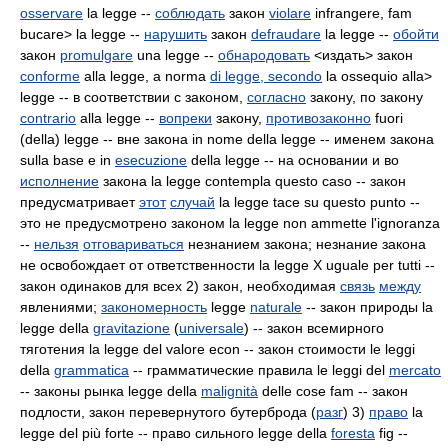
osservare
la legge --
соблюдать
закон
violare
infrangere, fam
bucare> la legge --
нарушить
закон
defraudare
la legge --
обойти
закон
promulgare
una legge --
обнародовать
<издать> закон
conforme
alla legge, a norma
di legge,
secondo
la
ossequio alla>
legge -- в соответствии с законом,
согласно
закону, по закону
contrario
alla
legge --
вопреки
закону,
противозаконно
fuori
(della) legge -- вне закона in nome della legge -- именем закона
sulla base e in
esecuzione
della legge -- на основании и во
исполнение
закона la legge contempla questo caso -- закон
предусматривает
этот
случай
la legge tace su questo punto --
это не предусмотрено законом la legge non ammette l'ignoranza
--
нельзя
отговариваться
незнанием закона; незнание закона
не освобождает от ответственности la legge Х uguale per tutti --
закон одинаков для всех 2) закон, необходимая
связь
между
явлениями;
закономерность
legge
naturale
-- закон природы la
legge della
gravitazione
(
universale
) -- закон всемирного
тяготения la legge del valore econ -- закон стоимости le leggi
della
grammatica
-- грамматические правила le leggi del
mercato
-- законы рынка legge della
malignità
delle cose fam -- закон
подлости, закон перевернутого бутерброда (
разг
) 3)
право
la
legge del più forte -- право сильного legge della
foresta
fig --