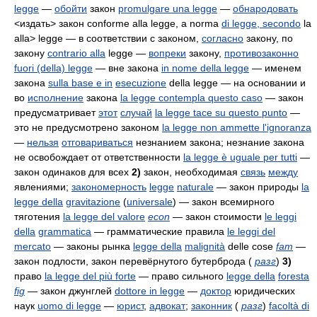
legge
—
обойти
закон
promulgare una legge
—
обнародовать
<издать> закон
conforme alla legge, a norma
di legge,
secondo
la
alla> legge
— в соответствии с законом,
согласно
закону, по
закону
contrario alla
legge
—
вопреки
закону,
противозаконно
fuori (della) legge
— вне закона
in nome della legge
— именем
закона
sulla base e in
esecuzione
della legge
— на основании и
во
исполнение
закона
la legge contempla questo caso
— закон
предусматривает
этот
случай
la legge tace su questo punto
—
это не предусмотрено законом
la legge non ammette l'ignoranza
—
нельзя
отговариваться
незнанием закона; незнание закона
не освобождает от ответственности
la legge è uguale per tutti
—
закон одинаков для всех
2)
закон, необходимая
связь
между
явлениями;
закономерность
legge
naturale
— закон природы
la
legge della
gravitazione
(
universale
)
— закон всемирного
тяготения
la legge del valore
econ
— закон стоимости
le leggi
della
grammatica
— грамматические правила
le leggi del
mercato
— законы рынка
legge della
malignità
delle cose
fam
—
закон подлости, закон перевёрнутого бутерброда
(
разг
)
3)
право
la legge del più forte
— право сильного
legge della
foresta
fig
— закон джунглей
dottore in legge
—
доктор
юридических
наук
uomo di legge
—
юрист
,
адвокат
;
законник
(
разг
)
facoltà di