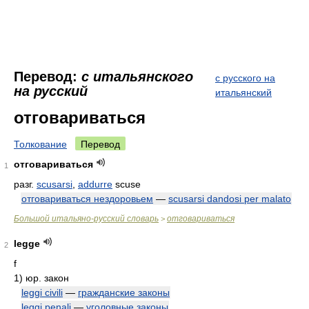
Перевод:
с итальянского
с русского на
на русский
итальянский
отговариваться
Толкование
Перевод
отговариваться
1
разг.
scusarsi
,
addurre
scuse
отговариваться нездоровьем
—
scusarsi dandosi per malato
Большой итальяно-русский словарь
отговариваться
>
legge
2
f
1)
юр. закон
leggi civili
—
гражданские законы
leggi penali
—
уголовные законы