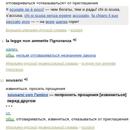
отговариваться <отказываться> от приглашения
¤
scusate se è poco!
— чем богаты, тем и рады!
chi si scusa,
s'accusa
;
chi si scusa senza essere
accusato
,
fa chiaro il suo
peccato
prov
— ~ на
воре
шапка
горит
Большой итальяно-русский словарь
scusare
>
la legge non ammette l'ignoranza
9
нареч.
общ.
нельзя отговариваться незнанием закона
Итальяно-русский универсальный словарь
la legge non ammette
>
l'ignoranza
scusarsi
10
извиняться, просить прощения
scusarsi con l'amico
— попросить прощения [извиниться]
перед другом
* * *
гл.
общ.
отговариваться, извиняться, отказываться от приглашения
Итальяно-русский универсальный словарь
scusarsi
>