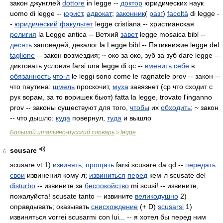
закон джунглей
dottore
in legge --
доктор
юридических наук
uomo di legge --
юрист
,
адвокат
;
законник
(
разг
)
facoltà
di legge -
-
юридический
факультет
legge cristiana -- христианская
религия
la Legge antica -- Ветхий
завет
legge mosaica bibl --
десять
заповедей, декалог la Legge bibl -- Пятикнижие legge del
taglione
-- закон возмездия; ~ око за око, зуб за зуб dare
legge --
диктовать условия farsi una legge di qc --
вменить
себе
в
обязанность
что-л
le leggi sono come le ragnatele prov -- закон --
что паутина:
шмель
проскочит,
муха
завязнет (ср что сходит с
рук ворам, за то воришек бьют) fatta la legge, trovato l'inganno
prov -- законы существуют для того,
чтобы
их
обходить
; ~ закон
-- что дышло:
куда
повернул,
туда
и вышло
Большой итальяно-русский словарь
legge
>
scusare
6
scusare vt 1)
извинять
,
прощать
farsi scusare da qd --
передать
свои
извинения кому-л;
извиниться
перед
кем-л scusate del
disturbo
-- извините за
беспокойство
mi scusi! -- извините,
пожалуйста! scusate tanto -- извините
великодушно
2)
оправдывать; оказывать
снисхождение
(+ D)
scusarsi
1)
извиняться vorrei scusarmi con lui... -- я хотел бы перед ним