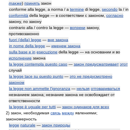
также
)
принять
закон
conforme alla legge, a norma / a
termine
di legge,
secondo
la / in
conformità
della legge — в соответствии с законом,
согласно
закону, по закону
contrario alla / contro la legge —
вопреки
закону,
противозаконно
fuori (della) legge
—
вне закона
in nome della legge
—
именем закона
sulla base e in
esecuzione
della legge — на основании и во
исполнение
закона
la legge contempla questo caso
—
закон предусматривает
этот
случай
la legge tace su questo punto
—
это не предусмотрено
законом
la legge non ammette l'ignoranza
—
нельзя
отговариваться
незнанием закона; незнание закона не освобождает от
ответственности
la legge è uguale per tutti
—
закон одинаков для всех
2)
закон, необходимая
связь
между
явлениями;
закономерность
legge
naturale
—
закон природы