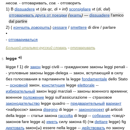
несов.
- отговаривать,
сов.
- отговорить
1)
В
dissuadere
vt
(
da qc, di + inf)
sconsigliare
vt
(
di, dal
)
отговаривать друга от поездки
(
ехать
)
—
dissuadere
l'amico
dal partire
2)
(
кончить говорить
)
cessare
/
smettere
di dire / parlare
•
-
отговариваться
Большой итальяно-русский словарь
отговаривать
>
legge
5
légge f 1) dir
закон
leggi civili -- гражданские законы leggi penali -
- уголовные законы legge-delega -- закон, вступающий в силу
без голосования в парламенте la legge
fondamentale
dello Stato
--
основной
закон,
конституция
legge
elettorale
--
избирательный
закон leggi marziali
-- законы военного времени;
военное
положение
leggi sull'assicurazione -- страховое
законодательство
legge quadro
--
предварительный
вариант
<набросок> закона
disegno
di legge --
законопроект
gli articoli
della legge -- статьи закона
raccolta
di leggi --
собрание
<свод>
законов fare legge а)
иметь
силу закона б) (тж
dettare
legge) fig
диктовать
закон(ы) essere nella legge --
действовать
по закону