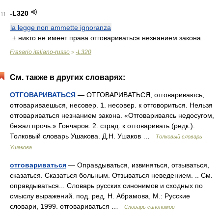
-L320
11
la legge non ammette ignoranza
± никто не имеет права отговариваться незнанием закона.
Frasario italiano-russo
-L320
>
См. также в других словарях:
ОТГОВАРИВАТЬСЯ
— ОТГОВАРИВАТЬСЯ, отговариваюсь,
отговариваешься, несовер. 1. несовер. к отговориться. Нельзя
отговариваться незнанием закона. «Отговариваясь недосугом,
бежал прочь.» Гончаров. 2. страд. к отговаривать (редк.).
Толковый словарь Ушакова. Д.Н. Ушаков …
Толковый словарь
Ушакова
отговариваться
— Оправдываться, извиняться, отзываться,
сказаться. Сказаться больным. Отзываться неведением. .. См.
оправдываться... Словарь русских синонимов и сходных по
смыслу выражений. под. ред. Н. Абрамова, М.: Русские
словари, 1999. отговариваться …
Словарь синонимов