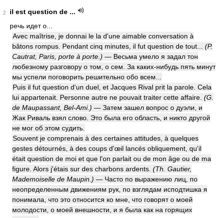
il est question de ...
2
речь идет о...
Avec maîtrise, je donnai le la d'une aimable conversation à
bâtons rompus. Pendant cinq minutes, il fut question de tout...
(P.
Cautrat, Paris, porte à porte.)
— Весьма умело я задал тон
любезному разговору о том, о сем. За каких-нибудь пять минут
мы успели поговорить решительно обо всем...
Puis il fut question d'un duel, et Jacques Rival prit la parole. Cela
lui appartenait. Personne autre ne pouvait traiter cette affaire.
(G.
de Maupassant, Bel-Ami.)
— Затем зашел вопрос о дуэли, и
Жак Риваль взял слово. Это была его область, и никто другой
не мог об этом судить.
Souvent je comprenais à des certaines attitudes, à quelques
gestes détournés, à des coups d'œil lancés obliquement, qu'il
était question de moi et que l'on parlait ou de mon âge ou de ma
figure. Alors j'étais sur des charbons ardents.
(Th. Gautier,
Mademoiselle de Maupin.)
— Часто по выражению лиц, по
неопределенным движениям рук, по взглядам исподтишка я
понимала, что это относится ко мне, что говорят о моей
молодости, о моей внешности, и я была как на горящих