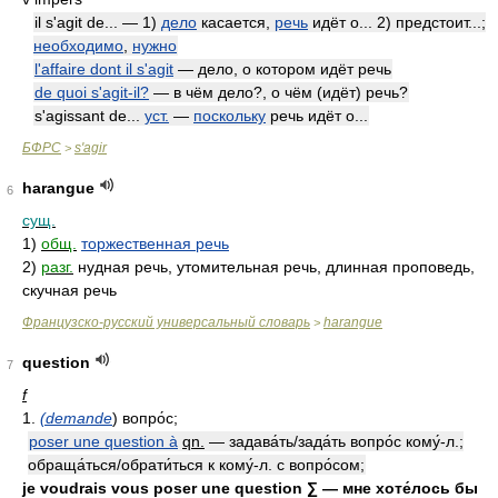
il s'agit de... — 1)
дело
касается,
речь
идёт о... 2) предстоит...;
необходимо
,
нужно
l'affaire dont il s'agit
— дело, о котором идёт речь
de quoi s'agit-il?
— в чём дело?, о чём (идёт) речь?
s'agissant de...
уст.
—
поскольку
речь идёт о...
БФРС
s'agir
>
harangue
6
сущ.
1)
общ.
торжественная речь
2)
разг.
нудная речь, утомительная речь, длинная проповедь,
скучная речь
Французско-русский универсальный словарь
harangue
>
question
7
f
1.
(demande
) вопро́с;
poser une question à
qn.
— задава́ть/зада́ть вопро́с кому́-л.;
обраща́ться/обрати́ться к кому́-л. с вопро́сом;
je voudrais vous poser une question ∑ — мне хоте́лось бы