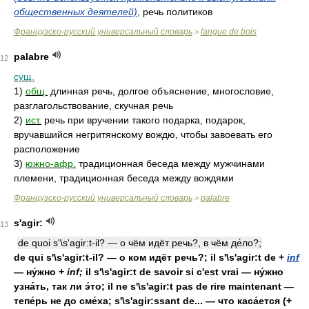
общественных деятелей)
, речь политиков
Французско-русский универсальный словарь
langue de bois
>
palabre
12
сущ.
1)
общ.
длинная речь, долгое объяснение, многословие,
разглагольствование, скучная речь
2)
ист.
речь при вручении такого подарка, подарок,
вручавшийся негритянскому вождю, чтобы завоевать его
расположение
3)
южно-афр.
традиционная беседа между мужчинами
племени, традиционная беседа между вождями
Французско-русский универсальный словарь
palabre
>
s'agir:
13
de quoi s'\s'agir:t-il? — о чём идёт речь?, в чём де́ло?;
de qui s'\s'agir:t-il? — о ком идёт речь?; il s'\s'agir:t de +
inf
— ну́жно +
inf;
il s'\s'agir:t de savoir si c'est vrai — ну́жно
узна́ть, так ли э́то; il ne s'\s'agir:t pas de rire maintenant —
тепе́рь не до сме́ха; s'\s'agir:ssant de... — что каса́ется (+