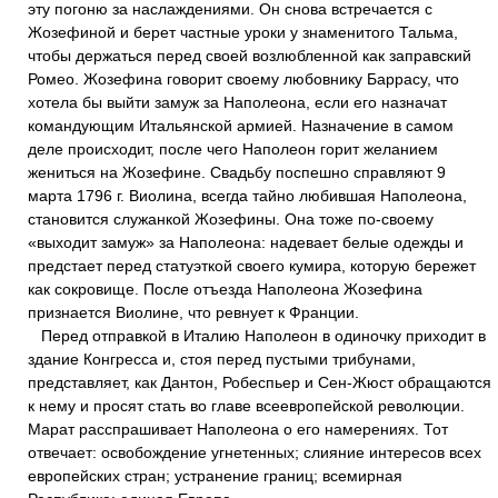
эту погоню за наслаждениями. Он снова встречается с
Жозефиной и берет частные уроки у знаменитого Тальма,
чтобы держаться перед своей возлюбленной как заправский
Ромео. Жозефина говорит своему любовнику Баррасу, что
хотела бы выйти замуж за Наполеона, если его назначат
командующим Итальянской армией. Назначение в самом
деле происходит, после чего Наполеон горит желанием
жениться на Жозефине. Свадьбу поспешно справляют 9
марта 1796 г. Виолина, всегда тайно любившая Наполеона,
становится служанкой Жозефины. Она тоже по-своему
«выходит замуж» за Наполеона: надевает белые одежды и
предстает перед статуэткой своего кумира, которую бережет
как сокровище. После отъезда Наполеона Жозефина
признается Виолине, что ревнует к Франции.
Перед отправкой в Италию Наполеон в одиночку приходит в
здание Конгресса и, стоя перед пустыми трибунами,
представляет, как Дантон, Робеспьер и Сен-Жюст обращаются
к нему и просят стать во главе всеевропейской революции.
Марат расспрашивает Наполеона о его намерениях. Тот
отвечает: освобождение угнетенных; слияние интересов всех
европейских стран; устранение границ; всемирная