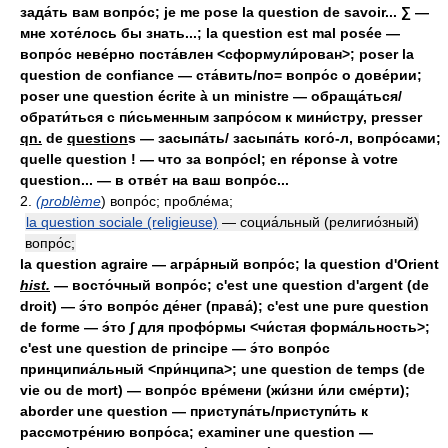
зада́ть вам вопро́с; je me pose la question de savoir... ∑ —
мне хоте́лось бы знать...; la question est mal posée —
вопро́с неве́рно поста́влен <сформули́рован>; poser la
question de confiance — ста́вить/по= вопро́с о дове́рии;
poser une question écrite à un ministre — обраща́ться/
обрати́ться с пи́сьменным запро́сом к мини́стру, presser
qn.
de
question
s — засыпа́ть/ засыпа́ть кого́-л, вопро́сами;
quelle question ! — что за вопро́сI; en réponse à votre
question... — в отве́т на ваш вопро́с...
2.
(problème
) вопро́с; пробле́ма;
la question sociale (religieuse)
— социа́льный (религио́зный)
вопро́с;
la question agraire — агра́рный вопро́с; la question d'Orient
hist.
— восто́чный вопро́с; c'est une question d'argent (de
droit) — э́то вопро́с де́нег (права́); c'est une pure question
de forme — э́то ∫ для профо́рмы <чи́стая форма́льность>;
c'est une question de principe — э́то вопро́с
принципиа́льный <при́нципа>; une question de temps (de
vie ou de mort) — вопро́с вре́мени (жи́зни и́ли сме́рти);
aborder une question — приступа́ть/приступи́ть к
рассмотре́нию вопро́са; examiner une question —