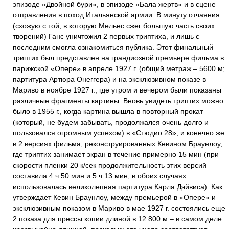
эпизоде «Двойной бури», в эпизоде «Бала жертв» и в сцене
отправления в поход Итальянской армии. В минуту отчаяния
(схожую с той, в которую Мельес сжег большую часть своих
творений) Ганс уничтожил 2 первых триптиха, и лишь с
последним смогла ознакомиться публика. Этот финальный
триптих был представлен на грандиозной премьере фильма в
парижской «Опере» в апреле 1927 г. (общий метраж – 5600 м;
партитура Артюра Онеггера) и на эксклюзивном показе в
Мариво в ноябре 1927 г., где утром и вечером были показаны
различные фрагменты картины. Вновь увидеть триптих можно
было в 1955 г., когда картина вышла в повторный прокат
(который, не будем забывать, продолжался очень долго и
пользовался огромным успехом) в «Стюдио 28», и конечно же
в 2 версиях фильма, реконструированных Кевином Браунлоу,
где триптих занимает экран в течение примерно 15 мин (при
скорости пленки 20 к/сек продолжительность этих версий
составила 4 ч 50 мин и 5 ч 13 мин; в обоих случаях
использовалась великолепная партитура Карла Дэйвиса). Как
утверждает Кевин Браунлоу, между премьерой в «Опере» и
эксклюзивным показом в Мариво в мае 1927 г. состоялись еще
2 показа для прессы копии длиной в 12 800 м – в самом деле