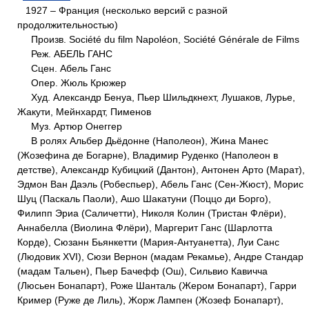
1927 – Франция (несколько версий с разной
продолжительностью)
Произв. Société du film Napoléon, Société Générale de Films
Реж. АБЕЛЬ ГАНС
Сцен. Абель Ганс
Опер. Жюль Крюжер
Худ. Александр Бенуа, Пьер Шильдкнехт, Лушаков, Лурье,
Жакути, Мейнхардт, Пименов
Муз. Артюр Онеггер
В ролях Альбер Дьёдонне (Наполеон), Жина Манес
(Жозефина де Богарне), Владимир Руденко (Наполеон в
детстве), Александр Кубицкий (Дантон), Антонен Арто (Марат),
Эдмон Ван Даэль (Робеспьер), Абель Ганс (Сен-Жюст), Морис
Шуц (Паскаль Паоли), Ашо Шакатуни (Поццо ди Борго),
Филипп Эриа (Саличетти), Николя Колин (Тристан Флёри),
Аннабелла (Виолина Флёри), Маргерит Ганс (Шарлотта
Корде), Сюзанн Бьянкетти (Мария-Антуанетта), Луи Санс
(Людовик XVI), Сюзи Вернон (мадам Рекамье), Андре Стандар
(мадам Тальен), Пьер Бачефф (Ош), Сильвио Кавичча
(Люсьен Бонапарт), Роже Шанталь (Жером Бонапарт), Гарри
Кример (Руже де Лиль), Жорж Лампен (Жозеф Бонапарт),