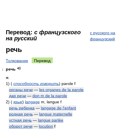
Перевод:
с французского
с русского на
на русский
французский
речь
Толкование
Перевод
речь
1
ж.
1)
(
способность говорить
)
parole f
органы речи
—
les organes de la parole
дар речи
—
don m de la parole
2)
(
язык
)
langage
m, langue f
речь ребенка
—
langage de l'enfant
родная речь
—
langue maternelle
устная речь
—
langue parlée
оборот речи
—
locution
f