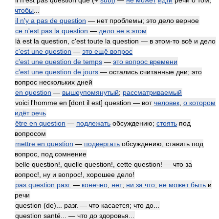
il n'est pas question que (+
subj)
—
не может
идти
речи о том,
чтобы
...
il n'y a pas de question
— нет проблемы; это дело верное
ce n'est pas la question
—
дело не в этом
là est la question, c'est toute la question — в этом-то всё и дело
c'est une question
—
это ещё вопрос
c'est une question de temps
—
это вопрос времени
c'est une question de jours
— остались считанные дни; это
вопрос нескольких дней
en question
—
вышеупомянутый
;
рассматриваемый
voici l'homme en [dont il est] question — вот
человек
,
о котором
идёт речь
être en question
—
подлежать
обсуждению;
стоять
под
вопросом
mettre en question
—
подвергать
обсуждению; ставить под
вопрос, под сомнение
belle question!, quelle question!, cette question! — что за
вопрос!, ну и вопрос!, хорошее дело!
pas question
разг.
—
конечно
,
нет
;
ни за что
;
не
может быть
и
речи
question (de)... разг. — что касается; что до...
question santé... — что до здоровья...