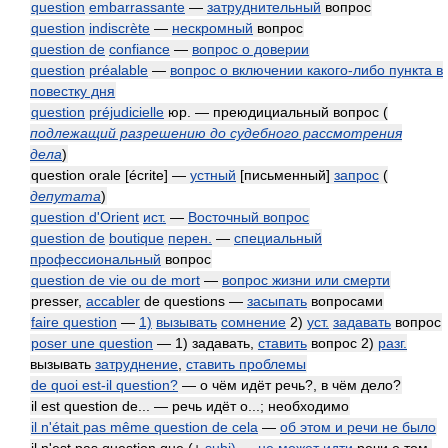
question
embarrassante
—
затруднительный
вопрос
question
indiscrète
—
нескромный
вопрос
question de
confiance
—
вопрос о доверии
question
préalable
—
вопрос о включении какого-либо пункта в
повестку дня
question
préjudicielle
юр. — преюдициальный вопрос
(
подлежащий разрешению до судебного рассмотрения
дела
)
question orale [écrite] —
устный
[письменный]
запрос
(
депутата
)
question d'Orient
ист.
—
Восточный вопрос
question de
boutique
перен.
—
специальный
профессиональный
вопрос
question de vie ou de mort
—
вопрос жизни или смерти
presser,
accabler
de questions —
засыпать
вопросами
faire question
—
1)
вызывать
сомнение
2)
уст.
задавать
вопрос
poser une question
— 1) задавать,
ставить
вопрос 2)
разг.
вызывать
затруднение
,
ставить проблемы
de quoi est-il question?
— о чём идёт речь?, в чём дело?
il est question de... — речь идёт о...; необходимо
il n'était pas même question de cela
—
об этом и речи не было