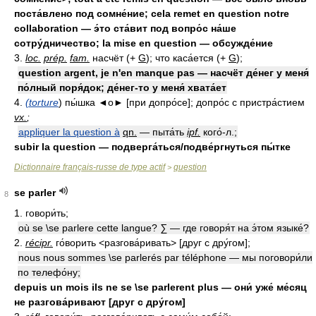
поста́влено под сомне́ние; cela remet en question notre
collaboration — э́то ста́вит под вопро́с на́ше
сотру́дничество; la mise en question — обсужде́ние
3.
loc.
prép.
fam.
насчёт (+
G
); что каса́ется (+
G
);
question argent, je n'en manque pas — насчёт де́нег у меня́
по́лный поря́док; де́нег-то у меня́ хвата́ет
4.
(torture
) пы́шка ◄о► [при допро́се]; допро́с с пристра́стием
vx.
;
appliquer la question à
qn.
— пыта́ть
ipf.
кого́-л.;
subir la question — подверга́ться/подве́ргнуться пы́тке
Dictionnaire français-russe de type actif
question
>
se parler
8
1. говори́ть;
où se \se parlere cette langue?
∑
— где говоря́т на э́том языке́?
2.
récipr.
го́ворить <разгова́ривать> [друг с дру́гом];
nous nous sommes \se parlerés par téléphone — мы поговори́ли
по телефо́ну;
depuis un mois ils ne se \se parlerent plus — они́ уже́ ме́сяц
не разгова́ривают [друг с дру́гом]