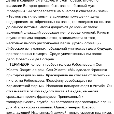
детей и содержится в Кармелитской тюрьме. Кто-то по
фамилии Богарне должен быть казнен: бывший муж
Жозефины 1-м отправляется на эшафот и спасает ей жизнь.
«Термометр гильотины»: в архивном помещении дела
подозреваемых, обреченных на казнь, громоздятся на полках
до самого потолка. Чтобы добраться до нужных папок,
архивный служащий сооружает нечто вроде качелей. Качели
опускаются или поднимаются, в зависимости от того,
насколько высоко расположена папка. Другой служащий
Лябуссьер из гуманных побуждений уничтожает дела будущих
приговоренных к смерти. Среди уничтоженных им папок –
дело Жозефины де Богарне.
ТЕРМИДОР. Конвент требует головы Робеспьера и Сен-
Жюста. Защитная речь Сен-Жюста: «Мы сделали Францию
пригодной для жизни». Красноречие не спасает от гильотины
ни его, ни Робеспьера. Жозефину освобождают из
Кармелитской тюрьмы. Наполеон покидает форт в Антибе. Он
отказывается от командного поста в Вандее, не желая
сражаться против французов. Приписанный к
топографической службе, он составляет превосходные планы
для Итальянской кампании. Однако генерал Шерер,
командующий Итальянской армией, только смеется над ними.