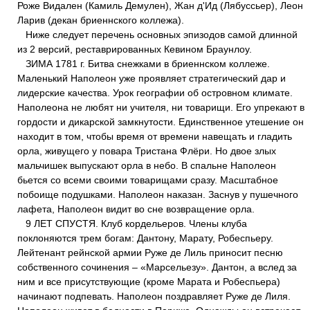
Роже Видален (Камиль Демулен), Жан д'Ид (Лябуссьер), Леон
Ларив (декан бриеннского коллежа).
Ниже следует перечень основных эпизодов самой длинной
из 2 версий, реставрированных Кевином Браунлоу.
ЗИМА 1781 г. Битва снежками в бриеннском коллеже.
Маленький Наполеон уже проявляет стратегический дар и
лидерские качества. Урок географии об островном климате.
Наполеона не любят ни учителя, ни товарищи. Его упрекают в
гордости и дикарской замкнутости. Единственное утешение он
находит в том, чтобы время от времени навещать и гладить
орла, живущего у повара Тристана Флёри. Но двое злых
мальчишек выпускают орла в небо. В спальне Наполеон
бьется со всеми своими товарищами сразу. Масштабное
побоище подушками. Наполеон наказан. Заснув у пушечного
лафета, Наполеон видит во сне возвращение орла.
9 ЛЕТ СПУСТЯ. Клуб кордельеров. Члены клуба
поклоняются трем богам: Дантону, Марату, Робеспьеру.
Лейтенант рейнской армии Руже де Лиль приносит песню
собственного сочинения – «Марсельезу». Дантон, а вслед за
ним и все присутствующие (кроме Марата и Робеспьера)
начинают подпевать. Наполеон поздравляет Руже де Лиля.