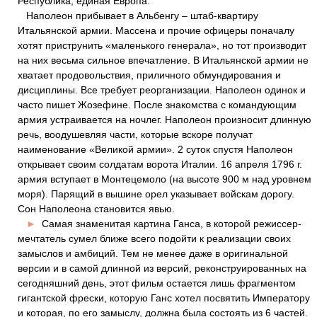
Республика; единая Европа.
Наполеон прибывает в Альбенгу – штаб-квартиру
Итальянской армии. Массена и прочие офицеры поначалу
хотят приструнить «маленького генерала», но тот производит
на них весьма сильное впечатление. В Итальянской армии не
хватает продовольствия, приличного обмундирования и
дисциплины. Все требует реорганизации. Наполеон одинок и
часто пишет Жозефине. После знакомства с командующим
армия устраивается на ночлег. Наполеон произносит длинную
речь, воодушевляя части, которые вскоре получат
наименование «Великой армии». 2 суток спустя Наполеон
открывает своим солдатам ворота Италии. 16 апреля 1796 г.
армия вступает в Монтецемоло (на высоте 900 м над уровнем
моря). Парящий в вышине орел указывает войскам дорогу.
Сон Наполеона становится явью.
►
Самая знаменитая картина Ганса, в которой режиссер-
мечтатель сумел ближе всего подойти к реализации своих
замыслов и амбиций. Тем не менее даже в оригинальной
версии и в самой длинной из версий, реконструированных на
сегодняшний день, этот фильм остается лишь фрагментом
гигантской фрески, которую Ганс хотел посвятить Императору
и которая, по его замыслу, должна была состоять из 6 частей.