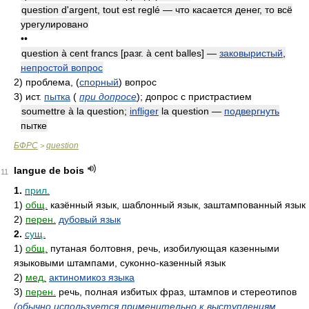
question d'argent, tout est reglé — что касается денег, то всё
урегулировано
••
question à cent francs [разг. à cent balles] —
заковыристый
,
непростой вопрос
2)
проблема, (
спорный
) вопрос
3)
ист.
пытка
(
при допросе
)
; допрос с пристрастием
soumettre à la question;
infliger
la question —
подвергнуть
пытке
БФРС
question
>
langue de bois
11
1.
прил.
1)
общ.
казённый язык, шаблонный язык, заштампованный язык
2)
перен.
дубовый язык
2.
сущ.
1)
общ.
путаная болтовня, речь, изобилующая казенными
языковыми штампами, суконно-казенный язык
2)
мед.
актиномикоз языка
3)
перен.
речь, полная избитых фраз, штампов и стереотипов
(обычно используется применительно к выступлениям