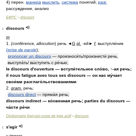
4)
перен.
манера
мыслить
,
система
понятий;
разг.
рассуждение, анализ
БФРС
discours
>
discours
4
m
1.
(conférence, allocution
) речь ◄
G
pl.
-ей►
f
;
выступле́ние
(prise de parole
);
prononcer un discours
— произноси́ть/произнести́ речь,
выступа́ть/ вы́ступить с ре́чью;
le discours d'ouverture — вступи́тельное сло́во, ↑-ая речь;
il nous fatigue avec tous ses discours — он нас му́чает
свои́ми разглаго́льствованиями
2.
gram.
речь;
discours direct
— пряма́я речь;
discours indirect — ко́свенная речь; parties du discours —
ча́сти ре́чи
Dictionnaire français-russe de type actif
discours
>
s'agir
5
v impers