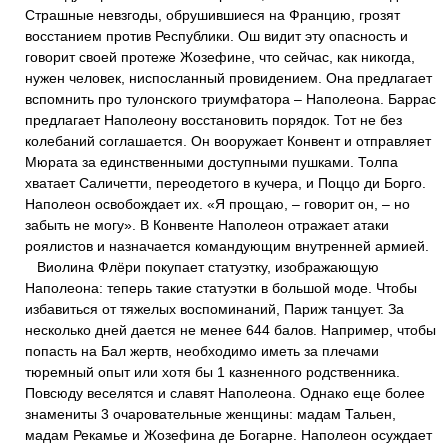
Страшные невзгоды, обрушившиеся на Францию, грозят
восстанием против Республики. Ош видит эту опасность и
говорит своей протеже Жозефине, что сейчас, как никогда,
нужен человек, ниспосланный провидением. Она предлагает
вспомнить про тулонского триумфатора – Наполеона. Баррас
предлагает Наполеону восстановить порядок. Тот не без
колебаний соглашается. Он вооружает Конвент и отправляет
Мюрата за единственными доступными пушками. Толпа
хватает Саличетти, переодетого в кучера, и Поццо ди Борго.
Наполеон освобождает их. «Я прощаю, – говорит он, – но
забыть не могу». В Конвенте Наполеон отражает атаки
роялистов и назначается командующим внутренней армией.
Виолина Флёри покупает статуэтку, изображающую
Наполеона: теперь такие статуэтки в большой моде. Чтобы
избавиться от тяжелых воспоминаний, Париж танцует. За
несколько дней дается не менее 644 балов. Например, чтобы
попасть на Бал жертв, необходимо иметь за плечами
тюремный опыт или хотя бы 1 казненного родственника.
Повсюду веселятся и славят Наполеона. Однако еще более
знамениты 3 очаровательные женщины: мадам Тальен,
мадам Рекамье и Жозефина де Богарне. Наполеон осуждает