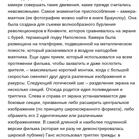
камере совершать такие движения, какие прежде считались
невозможными. Самое знаменитое приспособление – камера-
маятник (ее фотографию можно найти в книге Браунлоу). Она
была создана для съемки волнообразного бурления
революционеров в Конвенте, которое сравнивалось на экране
с бурей, терзающей лодку Наполеона. Камера была
размещена на платформе, подвешенной на металлическом
помосте, который раскачивался в воздухе наподобие
маятника. Еще один прием, который использовался на всем
протяжении фильма, чтобы захватить и даже поглотить
зрителя, – максимально короткий монтаж, когда с большой
скоростью сменяют друг друга различные изображения и
ракурсы. Следующий логический шаг – разделение экрана на
несколько секций. Отсюда родится идея поливидения и
триптиха. Слева и справа от экрана устанавливаются две
боковые секции, призванные либо расширить центральное
изображение (по принципу широкоэкранного формата), либо
обрамить его 2 идентичными или различными
изображениями. В самой длинной и наиболее подлинной
версии фильма (которая ни разу не демонстрировалась
широкой публике) Ганс использовал триптих трижды: в