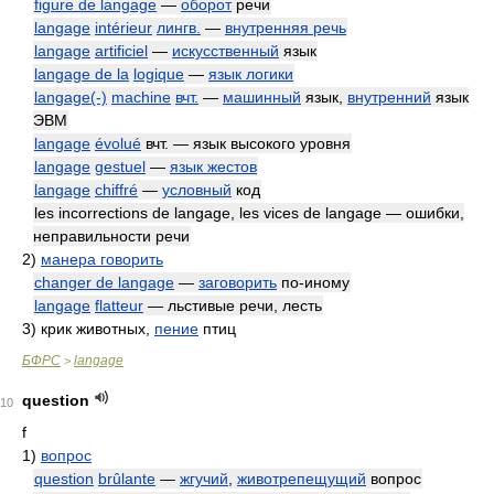
figure de langage
—
оборот
речи
langage
intérieur
лингв.
—
внутренняя речь
langage
artificiel
—
искусственный
язык
langage de la
logique
—
язык логики
langage(-)
machine
вчт.
—
машинный
язык,
внутренний
язык
ЭВМ
langage
évolué
вчт. — язык высокого уровня
langage
gestuel
—
язык жестов
langage
chiffré
—
условный
код
les incorrections de langage, les vices de langage — ошибки,
неправильности речи
2)
манера говорить
changer de langage
—
заговорить
по-иному
langage
flatteur
— льстивые речи, лесть
3)
крик животных,
пение
птиц
БФРС
langage
>
question
10
f
1)
вопрос
question
brûlante
—
жгучий
,
животрепещущий
вопрос