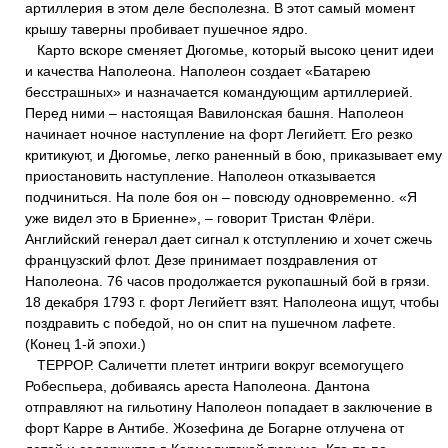
артиллерия в этом деле бесполезна. В этот самый момент
крышу таверны пробивает пушечное ядро.
Карто вскоре сменяет Дюгомье, который высоко ценит идеи
и качества Наполеона. Наполеон создает «Батарею
бесстрашных» и назначается командующим артиллерией.
Перед ними – настоящая Вавилонская башня. Наполеон
начинает ночное наступление на форт Легийетт. Его резко
критикуют, и Дюгомье, легко раненный в бою, приказывает ему
приостановить наступление. Наполеон отказывается
подчиниться. На поле боя он – повсюду одновременно. «Я
уже видел это в Бриенне», – говорит Тристан Флёри.
Английский генерал дает сигнал к отступлению и хочет сжечь
французский флот. Дезе принимает поздравления от
Наполеона. 76 часов продолжается рукопашный бой в грязи.
18 декабря 1793 г. форт Легийетт взят. Наполеона ищут, чтобы
поздравить с победой, но он спит на пушечном лафете.
(Конец 1-й эпохи.)
ТЕРРОР. Саличетти плетет интриги вокруг всемогущего
Робеспьера, добиваясь ареста Наполеона. Дантона
отправляют на гильотину Наполеон попадает в заключение в
форт Карре в Антибе. Жозефина де Богарне отлучена от