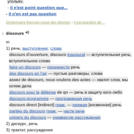
угольях.
-
il n'est point question que...
-
il n'en est pas question
Dictionnaire français-russe des idiomes
il est question de ...
>
discours
3
m
1)
речь;
выступление
;
слова
discours d'ouverture, discours
inaugural
— вступительная речь,
вступительное слово
faire un discours
—
произнести
речь
des discours en l'air
— пустые разговоры, слова
assez de discours, nous voulons des actes — хватит слов, мы
хотим дела
discours pour la
défense
de qn — речь в защиту кого-либо
discours-programme
—
программная речь
discours direct [indirect]
грам.
—
прямая
[косвенная] речь
parties du discours
грам.
—
части речи
univers du discours
—
универсум рассуждения
2)
дискурс, речь
3)
трактат, рассуждение