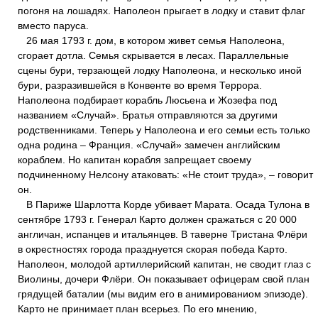
погоня на лошадях. Наполеон прыгает в лодку и ставит флаг
вместо паруса.
26 мая 1793 г. дом, в котором живет семья Наполеона,
сгорает дотла. Семья скрывается в лесах. Параллельные
сцены бури, терзающей лодку Наполеона, и несколько иной
бури, разразившейся в Конвенте во время Террора.
Наполеона подбирает корабль Люсьена и Жозефа под
названием «Случай». Братья отправляются за другими
родственниками. Теперь у Наполеона и его семьи есть только
одна родина – Франция. «Случай» замечен английским
кораблем. Но капитан корабля запрещает своему
подчиненному Нелсону атаковать: «Не стоит труда», – говорит
он.
В Париже Шарлотта Корде убивает Марата. Осада Тулона в
сентябре 1793 г. Генерал Карто должен сражаться с 20 000
англичан, испанцев и итальянцев. В таверне Тристана Флёри
в окрестностях города празднуется скорая победа Карто.
Наполеон, молодой артиллерийский капитан, не сводит глаз с
Виолины, дочери Флёри. Он показывает офицерам свой план
грядущей баталии (мы видим его в анимированиом эпизоде).
Карто не принимает план всерьез. По его мнению,