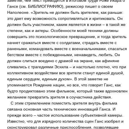
заметке, чей текст приводится в итоговом труде Роже Икара о
Гансе (см. БИБЛИОГРАФИЮ), режиссер пишет о своем
Наполеоне. «Зритель не должен быть зрителем, как раньше:
это дает ему возможность сопротивляться и критиковать. Он
должен быть участником, каким является в жизни – в такой же
степени, как и актеры. Особенности моей техники должны
совершить это психологическое превращение, и тогда зритель
начнет сражаться вместе с солдатами, страдать вместе с
ранеными, командовать вместе с военачальниками, спасаться
бегством вместе с побежденными, ненавидеть, любить. Он
должен слиться воедино с драмой на экране, как афиняне
сливались с трагедиями Эсхила – и настолько плотно, что при
коллективном воздействии все зрители станут единой душой,
единым сердцем, единым духом». В этой заметке не
упоминается Рождение нации, но все, что говорит Ганс, как
будто продиктовано этим фильмом, который также вдохновлен
желанием превратить зрителя в соучастника действия.
С этим стремлением поместить зрителя внутрь фильма
связана основная часть технических инноваций Ганса. И
прежде всего – частое использование субъективной камеры.
Известно, что для изрядного количества сцен Ганс изобрел и
сконструировал различные приспособления, позволявшие