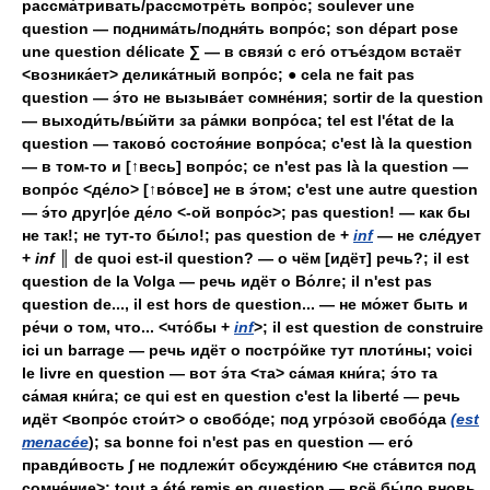
рассма́тривать/рассмотре́ть вопро́с; soulever une
question — поднима́ть/подня́ть вопро́с; son départ pose
une question délicate ∑ — в связи́ с его́ отъе́здом встаёт
<возника́ет> делика́тный вопро́с; ● cela ne fait pas
question — э́то не вызыва́ет сомне́ния; sortir de la question
— выходи́ть/вы́йти за ра́мки вопро́са; tel est l'état de la
question — таково́ состоя́ние вопро́са; c'est là la question
— в том-то и [↑весь] вопро́с; ce n'est pas là la question —
вопро́с <де́ло> [↑во́все] не в э́том; c'est une autre question
— э́то друг|о́е де́ло <-ой вопро́с>; pas question! — как бы
не так!; не тут-то бы́ло!; pas question de +
inf
— не сле́дует
+
inf ║
de quoi est-il question? — о чём [идёт] речь?; il est
question de la Volga — речь идёт о Во́лге; il n'est pas
question de..., il est hors de question... — не мо́жет быть и
ре́чи о том, что... <что́бы +
inf
>; il est question de construire
ici un barrage — речь идёт о постро́йке тут плоти́ны; voici
le livre en question — вот э́та <та> са́мая кни́га; э́то та
са́мая кни́га; ce qui est en question c'est la liberté — речь
идёт <вопро́с стои́т> о свобо́де; под угро́зой свобо́да
(est
menacée
); sa bonne foi n'est pas en question — его́
правди́вость ∫ не подлежи́т обсужде́нию <не ста́вится под
сомне́ние>; tout a été remis en question — всё бы́ло вновь