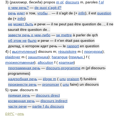
3)
(
разговор, беседа
)
propos
m pl
,
discours
m, paroles
f pl
о чем речь?
—
de quoi s'agit-il?
речь
идет
о том,
чтобы
... — il s'agit de
(
+
infin
)
, il est
question
de
(
+
infin
)
не
может быть
и речи — il ne peut pas être question de..., il ne
saurait être question de...
завести речь о чем-либо
—
se mettre
à parler de qch
об этом не
было
и речи — il n'en était pas question
доклад, о котором идет речь — le
rapport
en question
4)
(
выступление
)
discours m;
réquisitoire
m
(
прокурора
)
;
plaidoyer
m
(
защитника
)
;
harangue
(
придых.
)
f
(
торжественная
)
;
allocution
f
(
краткая
)
программная речь
—
discours-programme
m
(
pl
discours-
programmes)
надгробная речь
—
éloge m
(
или
oraison
f)
funèbre
произнести речь
—
prononcer
(
или
faire) un discours
5)
грам. discours m
прямая речь
—
discours direct
косвенная речь
—
discours indirect
части речи
—
partie f du discours
БФРС
речь
>