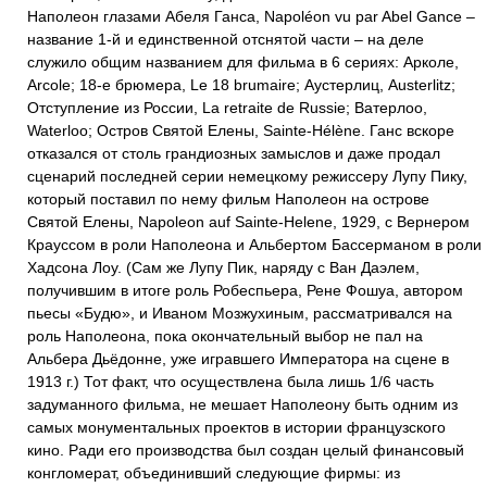
Наполеон глазами Абеля Ганса, Napoléon vu par Abel Gance –
название 1-й и единственной отснятой части – на деле
служило общим названием для фильма в 6 сериях: Арколе,
Arcole; 18-е брюмера, Le 18 brumaire; Аустерлиц, Austerlitz;
Отступление из России, La retraite de Russie; Ватерлоо,
Waterloo; Остров Святой Елены, Sainte-Hélène. Ганс вскоре
отказался от столь грандиозных замыслов и даже продал
сценарий последней серии немецкому режиссеру Лупу Пику,
который поставил по нему фильм Наполеон на острове
Святой Елены, Napoleon auf Sainte-Helene, 1929, с Вернером
Крауссом в роли Наполеона и Альбертом Бассерманом в роли
Хадсона Лоу. (Сам же Лупу Пик, наряду с Ван Даэлем,
получившим в итоге роль Робеспьера, Рене Фошуа, автором
пьесы «Будю», и Иваном Мозжухиным, рассматривался на
роль Наполеона, пока окончательный выбор не пал на
Альбера Дьёдонне, уже игравшего Императора на сцене в
1913 г.) Тот факт, что осуществлена была лишь 1/6 часть
задуманного фильма, не мешает Наполеону быть одним из
самых монументальных проектов в истории французского
кино. Ради его производства был создан целый финансовый
конгломерат, объединивший следующие фирмы: из