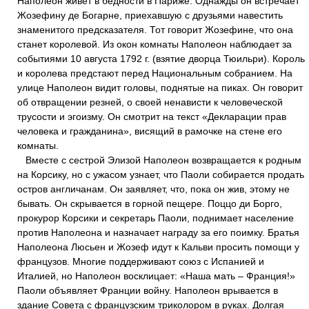
Наполеон живет в бедности в Париже. Однажды он встречает
Жозефину де Богарне, приехавшую с друзьями навестить
знаменитого предсказателя. Тот говорит Жозефине, что она
станет королевой. Из окон комнаты Наполеон наблюдает за
событиями 10 августа 1792 г. (взятие дворца Тюильри). Король
и королева предстают перед Национальным собранием. На
улице Наполеон видит головы, поднятые на пиках. Он говорит
об отвращении резней, о своей ненависти к человеческой
трусости и эгоизму. Он смотрит на текст «Декларации прав
человека и гражданина», висящий в рамочке на стене его
комнаты.
Вместе с сестрой Элизой Наполеон возвращается к родным
на Корсику, но с ужасом узнает, что Паоли собирается продать
остров англичанам. Он заявляет, что, пока он жив, этому не
бывать. Он скрывается в горной пещере. Поццо ди Борго,
прокурор Корсики и секретарь Паоли, поднимает население
против Наполеона и назначает награду за его поимку. Братья
Наполеона Люсьен и Жозеф идут к Кальви просить помощи у
французов. Многие поддерживают союз с Испанией и
Италией, но Наполеон восклицает: «Наша мать – Франция!»
Паоли объявляет Франции войну. Наполеон врывается в
здание Совета с французским триколором в руках. Долгая