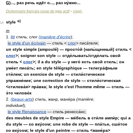
G
)..., раз речь идёт о..., раз ну́жно...
Dictionnaire français-russe de type actif
s'agir:
>
style
14
m
1.
litt
стиль; слог
(manière d'écrire
);
le style d'un écrivain
— стиль <
слог
> писа́теля;
un style simple (ampoulé) — просто́й (напы́щенный) стиль <
слог
>; soigner son style — отде́лывать/отде́лать свой
стиль <
слог
>; il a du style — у него́ есть свой стиль; он
уме́ет писа́ть; en style télégraphique — телегра́фным
сти́лем; un exercice de style — стили́стическое
упражне́ние; une correction de style — стили́стическая
<стилева́я> пра́вка; le style c'est l'homme même — стиль —
э́то челове́к
2.
(beaux-arts
) стиль, жанр, мане́ра
(manière;
individuel
);
le style Renaissance
— стиль ренесса́нс;
des meubles de style Empire — ме́бель в сти́ле ампи́р; qui a
du style — со вку́сом; une robe de style — пла́тье, сши́тое
со вку́сом; le style d'un peintre — стиль <мане́ра>