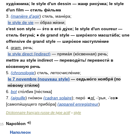
худо́жника; le style d'un dessin — жанр рису́нка; le style
d'un film — стиль фи́льма
3.
(manière d'agir
) стиль, мане́ра;
le style de vie
— о́браз жи́зни;
c'est son style — э́то в его́ ду́хе; le style d'un coureur —
стиль бегуна́; ● de grand style — широ́кого масшта́ба; une
offensive de grand style — широ́кое наступле́ние
4.
gram.
речь;
le style direct (indirect)
— пряма́я (ко́свенная) речь;
mettre au style indirect — переводи́ть/ перевести́ в
ко́свенную речь
5.
(chronologie
) стиль, летосчисле́ние;
le 7 novembre (nouveau style)
— седьмо́го ноября́ (по
но́вому сти́лю)
6.
bot
сто́лбик [пе́стика]
7.
(aiguille
) гно́мон
(cadran solaire
); перо́ ◄
pl.
-'рья, -'ев►
[самопи́шущего прибо́ра]
(appareil enregistreur
)
Dictionnaire français-russe de type actif
style
>
Napoléon
15
Наполеон