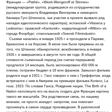
Франции ― «Pathé», «Westi-Wengeroff et Stinnes»
(международная группа, родившаяся из сотрудничества
русского эмигранта Владимира Венгерова и немецкого
банкира Гуго Штиннеса, чье участие в проекте вызвало ряд
нападок идеологического характера); испанской «Vilaseca у
Ledesma»; пражской «Kanturek»; нидерландской «Wilton» из
города Фоорбург; стокгольмской «Svensk Filmindustri».
Съемки начались в январе 1925 г. и проходили в Париже,
Бриансоне и на Корсике. В июне они были прерваны из-за
того, что Штиннес обанкротился; возобновились в январе
1926 г. и завершились в августе того же года. В общей
сложности съемочный период (не считая перерывов)
продлился 14 месяцев, было экспонировано 450 000 м
пленки, потрачен бюджет в 18 млн франков. Замысел фильма
родился еще в 1921 г.: Ганс говорил о нем с Гриффитом, когда
встречался с ним в Америке на премьере фильма Колесо, La
roue, 1923. По словам Ганса, Рождение нации, The Birth of a
Nation натолкнуло его на мысль создать для Франции картину
такого же масштаба. Эта родственная связь, по нашему
мнению, не просто анекдот: напротив, она помогает
проникнуть в самое сердце произведения. В рукописной