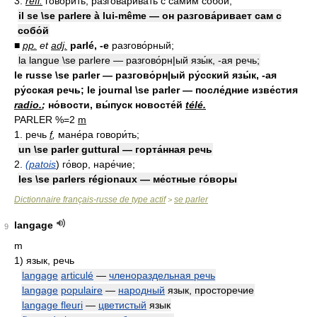
3.
réfl.
говори́ть, разгова́ривать с сами́м собо́й;
il se \se parlere à lui-même — он разгова́ривает сам с
собо́й
■
pp.
et
adj.
parlé, -e
разгово́рный;
la langue \se parlere — разгово́рн|ый язы́к, -ая речь;
le russe \se parler — разгово́рн|ый ру́сский язы́к, -ая
ру́сская речь; le journal \se parler — после́дние изве́стия
radio.
;
но́вости, вы́пуск новосте́й
télé.
PARLER %=2
m
1. речь
f
,
мане́ра говори́ть;
un \se parler guttural — горта́нная речь
2.
(patois
) го́вор, наре́чие;
les \se parlers régionaux — ме́стные го́воры
Dictionnaire français-russe de type actif
se parler
>
langage
9
m
1)
язык, речь
langage
articulé
—
членораздельная речь
langage
populaire
—
народный
язык, просторечие
langage fleuri
—
цветистый
язык