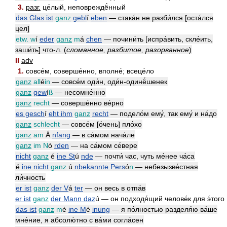
3.
разг.
це́лый, неповреждё́нный
das Glas ist
ganz
gebl
í
eben
— стака́н не разби́лся [оста́лся
цел]
etw. w
í
eder
ganz
m
á
chen
— почини́ть [испра́вить, скле́ить,
заши́ть] что-л. (
сломанное, разбитое, разорванное
)
II
adv
1.
совсе́м, соверше́нно, вполне́; всеце́ло
ganz
all
é
in
— совсе́м оди́н, оди́н-одинё́шенек
ganz
gew
í
ß
— несомне́нно
ganz
recht
— соверше́нно ве́рно
es gesch
í
eht ihm
ganz
recht
— подело́м ему́, так ему́ и на́до
ganz
schlecht
— совсе́м [о́чень] пло́хо
ganz
am
Á
nfang
— в са́мом нача́ле
ganz
im N
ó
rden
— на са́мом се́вере
nicht
ganz
é
ine St
ú
nde
— почти́ час, чуть ме́нее ча́са
é
ine nicht
ganz
ú
nbekannte Pers
ó
n
— небезызве́стная
ли́чность
er ist
ganz
der V
á
ter
— он весь в отпа́в
er ist
ganz
der Mann daz
ú — он подходя́щий челове́к для э́того
das ist
ganz
m
é
ine M
é
inung
— я по́лностью разделя́ю ва́ше
мне́ние, я абсолю́тно с ва́ми согла́сен