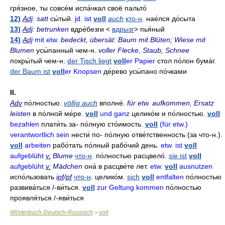
гря́зное
,
ты совсе́м испа́чкал своё пальто́
12)
Adj
: satt
сы́тый
.
jd. ist
voll
auch
кто-н
.
нае́лся до́сыта
13)
Adj
: betrunken
вдре́безги
<
вдрызг
>
пья́ный
14)
Adj
mit etw.
bedeckt, übersät: Baum mit Blüten; Wiese mit
Blumen
усы́панный чем-н
.
voller Flecke, Staub, Schnee
покры́тый чем-н
.
der Tisch liegt
voll
er Papier
стол по́лон бума́г
.
der Baum ist
voll
er Knopsen
де́рево усы́пано по́чками
II.
Adv
по́лностью
.
völlig auch
вполне́
.
für etw. aufkommen, Ersatz
leisten
в по́лной ме́ре
.
voll
und ganz
целико́м и по́лностью
.
voll
bezahlen
плати́ть
за- по́лную сто́имость.
voll
(für etw.)
verantwortlich sein
нести́
по- по́лную отве́тственность
(за что-н.).
voll
arbeiten
рабо́тать по́лный рабо́чий день
.
etw. ist
voll
aufgeblüht
v.
Blume
что-н
.
по́лностью расцвело́
.
sie ist
voll
aufgeblüht
v.
Mädchen
она́ в расцве́те лет
.
etw.
voll
ausnutzen
испо́льзовать
ipf
/
pf
что-н
.
целико́м
.
sich
voll
entfalten
по́лностью
развива́ться
/-
ви́ться
.
voll
zur Geltung kommen
по́лностью
проявля́ться
/-
яви́ться
Wörterbuch Deutsch-Russisch
voll
>