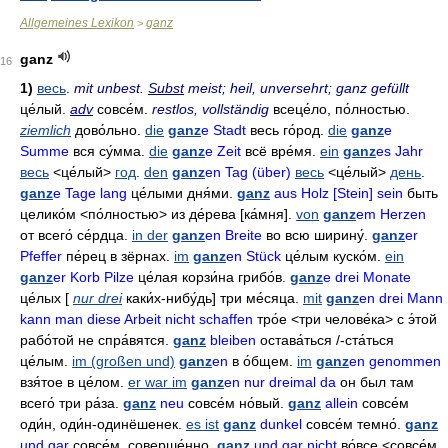
Allgemeines Lexikon
ganz
>
ganz
16
1)
весь
.
mit unbest.
Subst
meist; heil, unversehrt; ganz gefüllt
це́лый
.
adv
совсе́м
.
restlos, vollständig
всеце́ло
,
по́лностью
.
ziemlich
дово́льно
.
die
ganz
e Stadt
весь го́род
.
die
ganz
e
Summe
вся су́мма
.
die
ganz
e Zeit
всё вре́мя
.
ein
ganz
es Jahr
весь
<це́лый>
год
.
den
ganz
en Tag (über)
весь
<це́лый>
день
.
ganz
e Tage lang
це́лыми дня́ми
.
ganz
aus Holz [Stein] sein
быть
целико́м
<по́лностью>
из де́рева
[ка́мня].
von
ganz
em Herzen
от всего́ се́рдца
.
in der
ganz
en Breite
во всю ширину́
.
ganz
er
Pfeffer
пе́рец в зёрнах
.
im
ganz
en Stück
це́лым куско́м
.
ein
ganz
er Korb Pilze
це́лая корзи́на грибо́в
.
ganz
e drei Monate
це́лых
[
nur drei
каки́х-нибу́дь]
три ме́сяца
.
mit
ganz
en drei Mann
kann man diese Arbeit nicht schaffen
тро́е
<три челове́ка>
с э́той
рабо́той не спра́вятся
.
ganz
bleiben
остава́ться
/-
ста́ться
це́лым
.
im (großen und)
ganz
en
в о́бщем
.
im
ganz
en genommen
взя́тое в це́лом
.
er war im
ganz
en nur dreimal da
он был там
всего́ три ра́за
.
ganz
neu
совсе́м но́вый
.
ganz
allein
совсе́м
оди́н
,
оди́н-одинёшенек
.
es ist
ganz
dunkel
совсе́м темно́
.
ganz
und gar
совсе́м
,
соверше́нно
.
ganz
und gar nicht
во́все
<совсе́м,