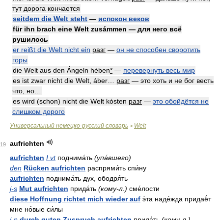
тут дорога кончается
seitdem die Welt steht
—
испокон веков
für ihn brach eine Welt zusámmen — для него всё
рушилось
er reißt die Welt nicht ein
разг
—
он не способен своротить
горы
die Welt aus den Ángeln hében
*
—
перевернуть весь мир
es ist zwar nicht die Welt, áber…
разг
— это хоть и не бог весть
что, но…
es wird (schon) nicht die Welt kósten
разг
—
это обойдётся не
слишком дорого
Универсальный немецко-русский словарь
Welt
>
aufrichten
19
aufrichten
I vt
поднима́ть
(упа́вшего)
den
Rücken aufrichten
распрями́ть спи́ну
aufrichten
поднима́ть дух, ободря́ть
j-s
Mut aufrichten
прида́ть
(кому-л.)
сме́лости
diese Hoffnung richtet mich wieder auf
э́та наде́жда придаё́т
мне но́вые си́лы
j-n
durch guten Zuspruch aufrichten
прида́ть
(кому-л.)