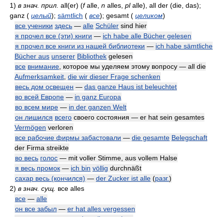
1)
в знач. прил.
all(er)
(
f
alle,
n
alles,
pl
alle
)
, all der (die, das);
ganz
(
целый
)
;
sämtlich
(
все
)
; gesamt
(
целиком
)
все ученики
здесь
—
alle
Schüler
sind hier
я прочел все (эти) книги
—
ich habe alle Bücher gelesen
я прочел все книги из нашей библиотеки
—
ich habe sämtliche
Bücher aus
unserer
Bibliothek
gelesen
все
внимание
, которое мы уделяем этому вопросу — all die
Aufmerksamkeit
,
die wir dieser Frage schenken
весь дом освещен
—
das ganze Haus ist beleuchtet
во всей Европе
—
in ganz Europa
во всем мире
—
in der ganzen Welt
он лишился
всего
своего состояния — er hat sein gesamtes
Vermögen
verloren
все рабочие фирмы забастовали
—
die gesamte
Belegschaft
der Firma streikte
во весь
голос
— mit voller Stimme, aus vollem Halse
я весь промок
—
ich bin
völlig
durchnäßt
сахар весь (кончился)
—
der Zucker ist alle
(
разг.
)
2)
в знач. сущ.
все
alles
все
—
alle
он все забыл
—
er hat alles vergessen