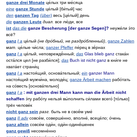
ganze drei Monate
це́лых три ме́сяца
eine
ganze Stunde
це́лый [би́тый] час
den
ganzen Tag
(über)
весь [це́лый] день
die
ganzen Leute
диал.
все лю́ди, все
ist
das die
ganze Bescherung [der ganze Segen]?
неуже́ли э́то
всё?
ganz
I a
це́лый
(не дро́бный, не раздро́бленный)
,
ganze Zahlen
мат.
це́лые чи́сла;
ganzer Pfeffer
пе́рец в зё́рнах
ganz
I a
це́лый, неповреждё́нный;
das
Glas blieb ganz
стака́н
оста́лся цел [не разби́лся];
das
Buch ist nicht ganz
в кни́ге не
хвата́ет страни́ц
ganz
I a
настоя́щий, основа́тельный;
ein
ganzer Mann
настоя́щий мужчи́на, молоде́ц;
ganze Ärbeit machen
рабо́тать
на со́весть [основа́тельно]
ganz
I a
: mit ganzen drei Mann kann man die Ärbeit nicht
schaffen
э́ту рабо́ту нельзя́ вы́полнить си́лами всего́ [то́лько]
трёх челове́к
nicht ganz sein
разг.
быть не в своё́м уме́
ganz
II adv
совсе́м, соверше́нно, вполне́, всеце́ло; о́чень
ganz allein
совсе́м оди́н, оди́н-одинё́шенек
ganz gewiß
несомне́нно