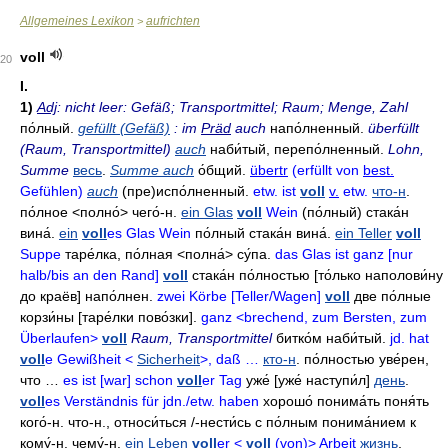
Allgemeines Lexikon
aufrichten
>
voll
20
I.
1)
Adj
: nicht leer: Gefäß; Transportmittel; Raum; Menge, Zahl
по́лный
.
gefüllt (Gefäß)
: im
Präd
auch
напо́лненный
.
überfüllt
(Raum, Transportmittel)
auch
наби́тый
,
перепо́лненный
.
Lohn,
Summe
весь
.
Summe auch
о́бщий
.
übertr
(erfüllt von
best.
Gefühlen)
auch
(пре)испо́лненный.
etw. ist
voll
v.
etw.
что-н
.
по́лное
<полно́>
чего́-н
.
ein Glas
voll
Wein
(по́лный)
стака́н
вина́
.
ein
voll
es Glas Wein
по́лный стака́н вина́
.
ein Teller
voll
Suppe
таре́лка
,
по́лная
<полна́>
су́па
.
das Glas ist ganz [nur
halb/bis an den Rand]
voll
стака́н по́лностью
[то́лько наполови́ну
до краёв] напо́лнен.
zwei Körbe [Teller/Wagen]
voll
две по́лные
корзи́ны
[таре́лки пово́зки].
ganz <brechend, zum Bersten, zum
Überlaufen>
voll
Raum, Transportmittel
битко́м наби́тый
.
jd. hat
voll
e Gewißheit <
Sicherheit
>, daß …
кто-н
.
по́лностью уве́рен
,
что …
es ist [war] schon
voll
er Tag
уже́
[уже́ наступи́л]
день
.
voll
es Verständnis für jdn./etw. haben
хорошо́ понима́ть
поня́ть
кого́-н
. что-н.,
относи́ться
/-
нести́сь с по́лным понима́нием к
кому́-н
. чему́-н.
ein Leben
voll
er <
voll
(von)> Arbeit
жизнь
,