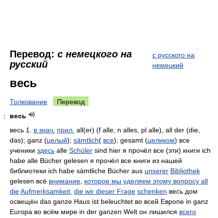
Перевод:
с немецкого на
с русского на
русский
немецкий
весь
Толкование
Перевод
весь
1
весь 1.
в знач.
прил.
all(er) (f alle, n alles, pl alle), all der (die,
das); ganz (
целый
);
sämtlich
(
все
); gesamt (
целиком
) все
ученики
здесь
alle
Schüler
sind hier я прочёл все (эти) книги ich
habe alle Bücher gelesen я прочёл все книги из нашей
библиотеки ich habe sämtliche Bücher aus
unserer
Bibliothek
gelesen всё
внимание
,
которое мы уделяем этому вопросу all
die
Aufmerksamkeit
,
die wir dieser Frage
schenken
весь дом
освещён das ganze Haus ist beleuchtet во всей Европе in ganz
Europa во всём мире in der ganzen Welt он лишился
всего