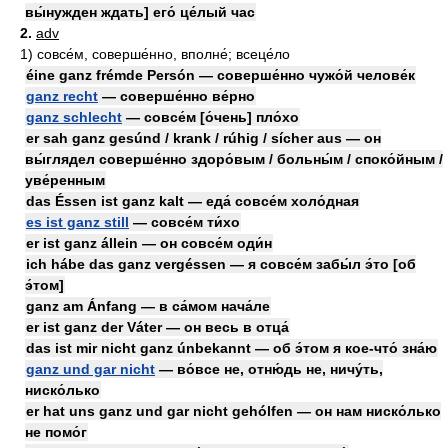
вы́нужден ждать] его́ це́лый час
2.
adv
1)
совсе́м, соверше́нно, вполне́; всеце́ло
éine ganz frémde Persón — соверше́нно чужо́й челове́к
ganz recht
— соверше́нно ве́рно
ganz schlecht
— совсе́м [о́чень] пло́хо
er sah ganz gesúnd / krank / rúhig / sícher aus — он
вы́глядел соверше́нно здоро́вым / больны́м / споко́йным /
уве́ренным
das Éssen ist ganz kalt — еда́ совсе́м холо́дная
es ist ganz still
— совсе́м ти́хо
er ist ganz állein — он совсе́м оди́н
ich hábe das ganz vergéssen — я совсе́м забы́л э́то [об
э́том]
ganz am Ánfang — в са́мом нача́ле
er ist ganz der Váter — он весь в отца́
das ist mir nicht ganz únbekannt — об э́том я кое-что́ зна́ю
ganz und gar nicht
— во́все не, отню́дь не, ничу́ть,
ниско́лько
er hat uns ganz und gar nicht gehólfen — он нам ниско́лько
не помо́г