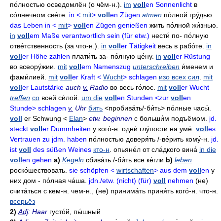
по́лностью осведомлён
(о чём-н.).
im
voll
en Sonnenlicht
в
со́лнечном све́те
.
in <
mit
>
voll
en Zügen
atmen
по́лной гру́дью
.
das Leben in <
mit
>
voll
en Zügen genießen
жить по́лной жи́знью
.
in
voll
em Maße verantwortlich sein (für etw.)
нести́
по- по́лную
отве́тственность
(за что-н.).
in
voll
er Tätigkeit
весь в рабо́те
.
in
voll
er Höhe zahlen
плати́ть
за- по́лную це́ну.
in
voll
er Rüstung
во всеору́жии
.
mit
voll
em Namenszug
unterschreiben
и́менем и
фами́лией
.
mit
voll
er Kraft <
Wucht
> schlagen
изо всех сил
.
mit
voll
er Lautstärke
auch
v.
Radio
во весь го́лос
.
mit
voll
er Wucht
treffen
co
всей си́лой
.
um die
voll
en Stunden <zur
voll
en
Stunde> schlagen
v.
Uhr
бить
<пробива́ть/-
би́ть> по́лные часы́.
voll
er Schwung <
Elan
>
etw. beginnen
с больши́м подъёмом
.
jd.
steckt
voll
er Dummheiten
у кого́-н
.
одни́ глу́пости на уме́
.
voll
es
Vertrauen zu jdm. haben
по́лностью доверя́ть
/-
ве́рить кому́-н
.
jd.
ist
voll
des süßen Weines
кто-н
.
опьяне́л от сла́дкого вина́
in die
voll
en gehen
a)
Kegeln
сбива́ть
/-
би́ть все ке́гли
b)
leben
роско́шествовать
.
sie schöpfen <
wirtschaften
> aus dem
voll
en
у
них дом - по́лная ча́ша
.
jdn./etw. (nicht) (für)
voll
nehmen
(не)
счита́ться с кем-н
. чем-н., (не)
принима́ть
приня́ть кого́-н
. что-н.
всерьёз
2)
Adj
: Haar
густо́й
,
пы́шный