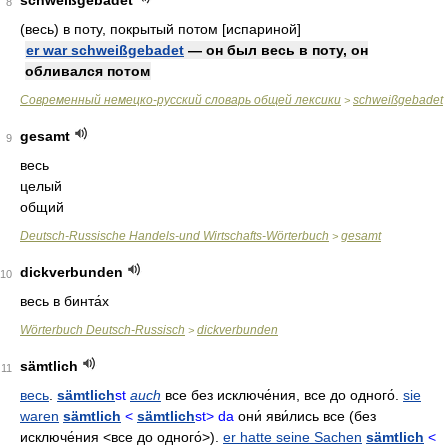
schweißgebadet
8
(весь) в поту, покрытый потом [испариной]
er war schweißgebadet
— он был весь в поту, он
обливался потом
Современный немецко-русский словарь общей лексики
schweißgebadet
>
gesamt
9
весь
целый
общий
Deutsch-Russische Handels-und Wirtschafts-Wörterbuch
gesamt
>
dickverbunden
10
весь в бинта́х
Wörterbuch Deutsch-Russisch
dickverbunden
>
sämtlich
11
весь
.
sämtlich
st
auch
все без исключе́ния
,
все до одного́
.
sie
waren
sämtlich
<
sämtlich
st> da
они́ яви́лись все
(без
исключе́ния <все до одного́>).
er hatte seine Sachen
sämtlich
<