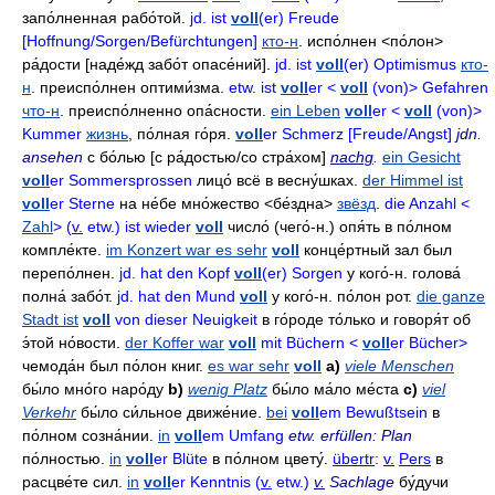
запо́лненная рабо́той
.
jd. ist
voll
(er) Freude
[Hoffnung/Sorgen/Befürchtungen]
кто-н
.
испо́лнен
<по́лон>
ра́дости
[наде́жд забо́т
опасе́ний].
jd. ist
voll
(er) Optimismus
кто-
н
.
преиспо́лнен оптими́зма
.
etw. ist
voll
er <
voll
(von)> Gefahren
что-н
.
преиспо́лненно опа́сности
.
ein Leben
voll
er <
voll
(von)>
Kummer
жизнь
,
по́лная го́ря
.
voll
er Schmerz [Freude/Angst]
jdn.
ansehen
с бо́лью
[с ра́достью/co
стра́хом]
nachg
.
ein Gesicht
voll
er Sommersprossen
лицо́
всё в весну́шках
.
der Himmel ist
voll
er Sterne
на не́бе мно́жество
<бе́здна>
звёзд
.
die Anzahl <
Zahl
> (
v.
etw.) ist wieder
voll
число́
(чего́-н.)
опя́ть в по́лном
компле́кте
.
im Konzert war es sehr
voll
конце́ртный зал был
перепо́лнен
.
jd. hat den Kopf
voll
(er) Sorgen
у кого́-н
.
голова́
полна́ забо́т
.
jd. hat den Mund
voll
у кого́-н
.
по́лон рот
.
die ganze
Stadt ist
voll
von dieser Neuigkeit
в го́роде то́лько и говоря́т об
э́той но́вости
.
der Koffer war
voll
mit Büchern <
voll
er Bücher>
чемода́н был по́лон книг
.
es war sehr
voll
a)
viele Menschen
бы́ло мно́го наро́ду
b)
wenig Platz
бы́ло ма́ло ме́ста
c)
viel
Verkehr
бы́ло си́льное движе́ние
.
bei
voll
em Bewußtsein
в
по́лном созна́нии
.
in
voll
em Umfang
etw. erfüllen: Plan
по́лностью
.
in
voll
er Blüte
в по́лном цвету́
.
übertr
:
v.
Pers
в
расцве́те сил
.
in
voll
er Kenntnis (
v.
etw.)
v.
Sachlage
бу́дучи