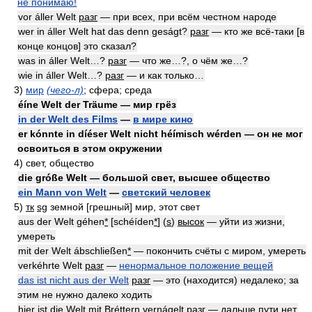
не понимаю!
vor áller Welt
разг
— при всех, при всём честном народе
wer in áller Welt hat das denn geságt?
разг
— кто же всё-таки [в
конце концов] это сказал?
was in áller Welt…?
разг
— что же…?, о чём же…?
wie in áller Welt…?
разг
— и как только…
3)
мир
(чего-л)
; сфера; среда
éíne Welt der Träume — мир грёз
in der Welt des Films
—
в мире кино
er kónnte in díéser Welt nicht héímisch wérden — он не мог
освоиться в этом окружении
4)
свет, общество
die gróße Welt — большой свет, высшее общество
ein Mann von Welt
—
светский человек
5)
тк
sg
земной [грешный] мир, этот свет
aus der Welt géhen
*
[schéíden
*
] (
s
)
высок
— уйти из жизни,
умереть
mit der Welt ábschließen
*
— покончить счёты с миром, умереть
verkéhrte Welt
разг
—
ненормальное положение вещей
das ist nicht aus der Welt
разг
— это (находится) недалеко; за
этим не нужно далеко ходить
hier ist die Welt mit Bréttern vernágelt
разг
— дальше пути нет,