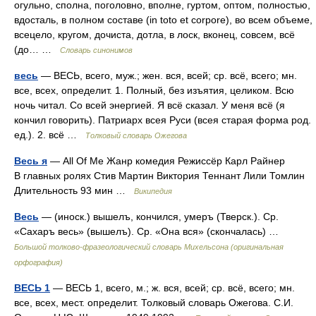
огульно, сполна, поголовно, вполне, гуртом, оптом, полностью,
вдосталь, в полном составе (in toto et corpore), во всем объеме,
всецело, кругом, дочиста, дотла, в лоск, вконец, совсем, всё
(до… …
Словарь синонимов
весь
— ВЕСЬ, всего, муж.; жен. вся, всей; ср. всё, всего; мн.
все, всех, определит. 1. Полный, без изъятия, целиком. Всю
ночь читал. Со всей энергией. Я всё сказал. У меня всё (я
кончил говорить). Патриарх всея Руси (всея старая форма род.
ед.). 2. всё …
Толковый словарь Ожегова
Весь я
— All Of Me Жанр комедия Режиссёр Карл Райнер
В главных ролях Стив Мартин Виктория Теннант Лили Томлин
Длительность 93 мин …
Википедия
Весь
— (иноск.) вышелъ, кончился, умеръ (Тверск.). Ср.
«Сахаръ весь» (вышелъ). Ср. «Она вся» (скончалась) …
Большой толково-фразеологический словарь Михельсона (оригинальная
орфография)
ВЕСЬ 1
— ВЕСЬ 1, всего, м.; ж. вся, всей; ср. всё, всего; мн.
все, всех, мест. определит. Толковый словарь Ожегова. С.И.