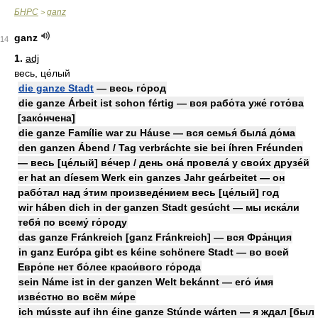
БНРС
ganz
>
ganz
14
1.
adj
весь, це́лый
die ganze Stadt
— весь го́род
die ganze Árbeit ist schon fértig — вся рабо́та уже́ гото́ва
[зако́нчена]
die ganze Famílie war zu Háuse — вся семья́ была́ до́ма
den ganzen Ábend / Tag verbráchte sie bei íhren Fréunden
— весь [це́лый] ве́чер / день она́ провела́ у свои́х друзе́й
er hat an díesem Werk ein ganzes Jahr geárbeitet — он
рабо́тал над э́тим произведе́нием весь [це́лый] год
wir háben dich in der ganzen Stadt gesúcht — мы иска́ли
тебя́ по всему́ го́роду
das ganze Fránkreich [ganz Fránkreich] — вся Фра́нция
in ganz Európa gibt es kéine schönere Stadt — во всей
Евро́пе нет бо́лее краси́вого го́рода
sein Náme ist in der ganzen Welt bekánnt — его́ и́мя
изве́стно во всём ми́ре
ich músste auf ihn éine ganze Stúnde wárten — я ждал [был