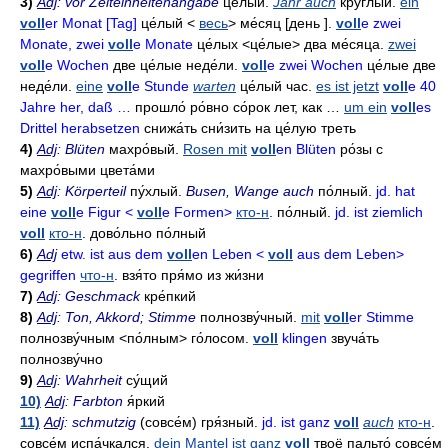
3)
Adj
: vor Zeiteinheitenangabe
це́лый
.
Jahr auch
кру́глый
.
ein
voll
er Monat [Tag]
це́лый
<
весь
>
ме́сяц
[день ].
voll
e zwei
Monate, zwei
voll
e Monate
це́лых
<це́лые>
два ме́сяца
.
zwei
voll
e Wochen
две це́лые неде́ли
.
voll
e zwei Wochen
це́лые две
неде́ли
.
eine
voll
e Stunde
warten
це́лый час
.
es ist jetzt
voll
e 40
Jahre her, daß …
прошло́ ро́вно со́рок лет
,
как …
um ein
voll
es
Drittel herabsetzen
снижа́ть
сни́зить
на це́лую треть
4)
Adj
: Blüten
махро́вый
.
Rosen mit
voll
en Blüten
ро́зы с
махро́выми цвета́ми
5)
Adj
: Körperteil
пу́хлый
.
Busen, Wange auch
по́лный
.
jd. hat
eine
voll
e Figur <
voll
e Formen>
кто-н
.
по́лный
.
jd. ist ziemlich
voll
кто-н
.
дово́льно по́лный
6)
Adj
etw. ist aus dem
voll
en Leben <
voll
aus dem Leben>
gegriffen
что-н
.
взя́то пря́мо из жи́зни
7)
Adj
: Geschmack
кре́пкий
8)
Adj
: Ton, Akkord; Stimme
полнозву́чный
.
mit
voll
er Stimme
полнозву́чным
<по́лным>
го́лосом
.
voll
klingen
звуча́ть
полнозву́чно
9)
Adj
: Wahrheit
су́щий
10)
Adj
: Farbton
я́ркий
11)
Adj
: schmutzig
(совсе́м)
гря́зный
.
jd. ist ganz
voll
auch
кто-н
.
совсе́м испа́чкался
.
dein Mantel ist ganz
voll
твоё пальто́ совсе́м