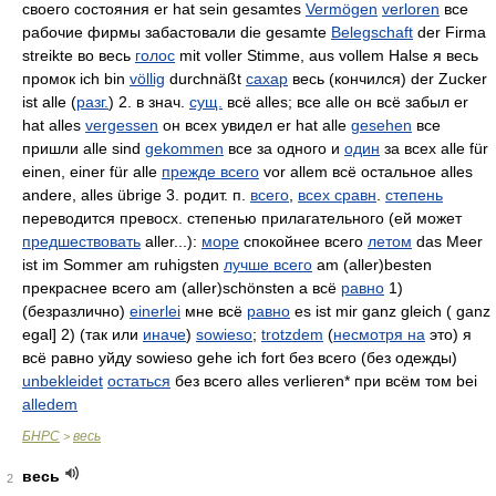
своего состояния er hat sein gesamtes
Vermögen
verloren
все
рабочие фирмы забастовали die gesamte
Belegschaft
der Firma
streikte во весь
голос
mit voller Stimme, aus vollem Halse я весь
промок ich bin
völlig
durchnäßt
сахар
весь (кончился) der Zucker
ist alle (
разг.
) 2. в знач.
сущ.
всё alles; все alle он всё забыл er
hat alles
vergessen
он всех увидел er hat alle
gesehen
все
пришли alle sind
gekommen
все за одного и
один
за всех alle für
einen, einer für alle
прежде всего
vor allem всё остальное alles
andere, alles übrige 3. родит. п.
всего
,
всех сравн
.
степень
переводится превосх. степенью прилагательного (ей может
предшествовать
aller...):
море
спокойнее всего
летом
das Meer
ist im Sommer am ruhigsten
лучше всего
am (aller)besten
прекраснее всего am (aller)schönsten а всё
равно
1)
(безразлично)
einerlei
мне всё
равно
es ist mir ganz gleich ( ganz
egal] 2) (так или
иначе
)
sowieso
;
trotzdem
(
несмотря на
это) я
всё равно уйду sowieso gehe ich fort без всего (без одежды)
unbekleidet
остаться
без всего alles verlieren* при всём том bei
alledem
БНРС
весь
>
весь
2