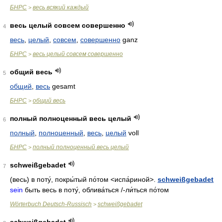
БНРС
весь всякий каждый
>
весь целый совсем совершенно
4
весь
,
целый
,
совсем
,
совершенно
ganz
БНРС
весь целый совсем совершенно
>
общий весь
5
общий
,
весь
gesamt
БНРС
общий весь
>
полный полноценный весь целый
6
полный
,
полноценный
,
весь
,
целый
voll
БНРС
полный полноценный весь целый
>
schweißgebadet
7
(весь)
в поту́
,
покры́тый по́том
<испа́риной>.
schweißgebadet
sein
быть весь в поту́
,
облива́ться
/-
ли́ться по́том
Wörterbuch Deutsch-Russisch
schweißgebadet
>