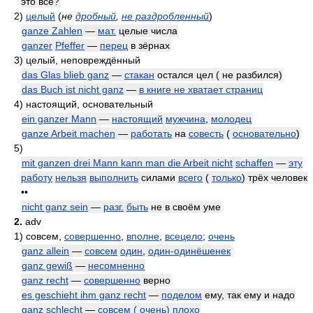
это всё?
2)
целый
(
не
дробный
,
не раздробленный
)
ganze Zahlen
—
мат.
целые числа
ganzer
Pfeffer
—
перец
в зёрнах
3)
целый, неповреждённый
das Glas blieb ganz
—
стакан
остался цел ( не разбился)
das Buch ist nicht ganz
—
в книге не хватает страниц
4)
настоящий, основательный
ein ganzer Mann
—
настоящий
мужчина
,
молодец
ganze Arbeit machen
—
работать
на
совесть
(
основательно
)
5)
mit ganzen drei Mann kann man die Arbeit nicht
schaffen
—
эту
работу
нельзя
выполнить
силами
всего
(
только
) трёх человек
••
nicht ganz sein
—
разг.
быть
не в своём уме
2.
adv
1)
совсем,
совершенно
,
вполне
,
всецело
;
очень
ganz allein
—
совсем
один
,
один-одинёшенек
ganz gewiß
—
несомненно
ganz recht
—
совершенно
верно
es geschieht ihm ganz recht
—
поделом
ему, так ему и надо
ganz
schlecht
—
совсем ( очень) плохо