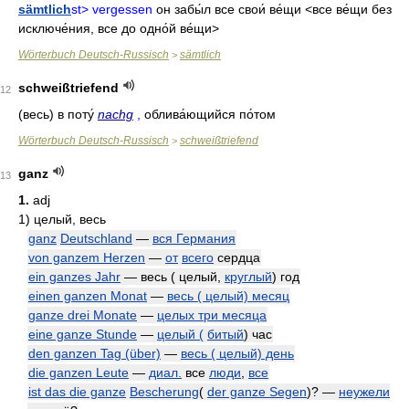
sämtlich
st> vergessen
он забы́л все свои́ ве́щи
<все ве́щи без
исключе́ния,
все до одно́й ве́щи>
Wörterbuch Deutsch-Russisch
sämtlich
>
schweißtriefend
12
(весь)
в поту́
nachg
,
облива́ющийся по́том
Wörterbuch Deutsch-Russisch
schweißtriefend
>
ganz
13
1.
adj
1)
целый, весь
ganz
Deutschland
—
вся Германия
von ganzem Herzen
—
от
всего
сердца
ein ganzes Jahr
— весь ( целый,
круглый
) год
einen ganzen Monat
—
весь ( целый) месяц
ganze drei Monate
—
целых три месяца
eine ganze Stunde
—
целый (
битый
) час
den ganzen Tag (über)
—
весь ( целый) день
die ganzen Leute
—
диал.
все
люди
,
все
ist das die ganze
Bescherung
(
der ganze Segen
)? —
неужели