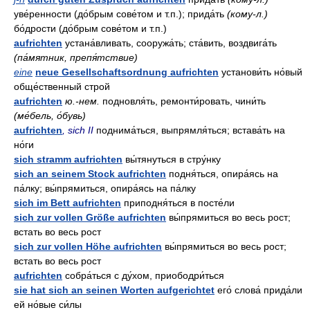
уве́ренности (до́брым сове́том и т.п.); прида́ть
(кому-л.)
бо́дрости (до́брым сове́том и т.п.)
aufrichten
устана́вливать, сооружа́ть; ста́вить, воздвига́ть
(па́мятник, препя́тствие)
eine
neue Gesellschaftsordnung aufrichten
установи́ть но́вый
обще́ственный строй
aufrichten
ю.-нем.
подновля́ть, ремонти́ровать, чини́ть
(ме́бель, о́бувь)
aufrichten
, sich II
поднима́ться, выпрямля́ться; встава́ть на
но́ги
sich stramm aufrichten
вы́тянуться в стру́нку
sich an seinem Stock aufrichten
подня́ться, опира́ясь на
па́лку; вы́прямиться, опира́ясь на па́лку
sich im Bett aufrichten
приподня́ться в посте́ли
sich zur vollen Größe aufrichten
вы́прямиться во весь рост;
встать во весь рост
sich zur vollen Höhe aufrichten
вы́прямиться во весь рост;
встать во весь рост
aufrichten
собра́ться с ду́хом, приободри́ться
sie hat sich an seinen Worten aufgerichtet
его́ слова́ прида́ли
ей но́вые си́лы