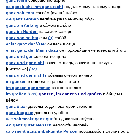
ganz recht
соверше́нно ве́рно
es geschieht ihm ganz recht
подело́м ему́, так ему́ и на́до
ganz schlecht
совсе́м [о́чень] пло́хо
die
ganz Großen
вели́кие [знамени́тые] лю́ди
ganz am Anfang
в са́мом нача́ле
ganz im Norden
на са́мом се́вере
ganz von selbst
сам
(о)
собо́й
er ist ganz der Vater
он весь в отца́
er ist ganz der Mann dazu
он подходя́щий челове́к для э́того
ganz und gar
совсе́м, всеце́ло
ganz und gar nicht
во́все [отню́дь, совсе́м] не, ничу́ть
[ниско́лько]
(не)
ganz und gar nichts
ро́вным счё́том ничего́
im ganzen
в о́бщем, в це́лом; в ито́ге
im ganzen genommen
взя́тое в це́лом
im großen
(und)
ganzen, im ganzen und großen
в о́бщем и
це́лом
ganz
II adv
дово́льно, до не́которой сте́пени
ganz bequem
дово́льно удо́бно
das
schmeckt ganz gut
э́то дово́льно вку́сно
ein
ganz guter Mensch
неплохо́й челове́к
eine
nicht ganz unbekannte Person
небезызве́стная ли́чность