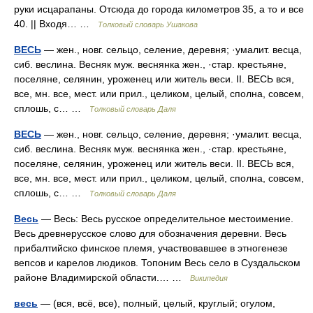
руки исцарапаны. Отсюда до города километров 35, а то и все
40. || Входя… …
Толковый словарь Ушакова
ВЕСЬ
— жен., новг. сельцо, селение, деревня; ·умалит. весца,
сиб. веслина. Весняк муж. веснянка жен., ·стар. крестьяне,
поселяне, селянин, уроженец или житель веси. II. ВЕСЬ вся,
все, мн. все, мест. или прил., целиком, целый, сполна, совсем,
сплошь, с… …
Толковый словарь Даля
ВЕСЬ
— жен., новг. сельцо, селение, деревня; ·умалит. весца,
сиб. веслина. Весняк муж. веснянка жен., ·стар. крестьяне,
поселяне, селянин, уроженец или житель веси. II. ВЕСЬ вся,
все, мн. все, мест. или прил., целиком, целый, сполна, совсем,
сплошь, с… …
Толковый словарь Даля
Весь
— Весь: Весь русское определительное местоимение.
Весь древнерусское слово для обозначения деревни. Весь
прибалтийско финское племя, участвовавшее в этногенезе
вепсов и карелов людиков. Топоним Весь село в Суздальском
районе Владимирской области.… …
Википедия
весь
— (вся, всё, все), полный, целый, круглый; огулом,