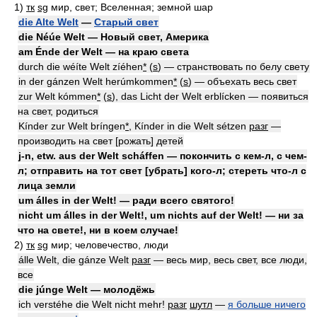
1)
тк
sg
мир, свет; Вселенная; земной шар
die Alte Welt
—
Старый свет
die Néúe Welt — Новый свет, Америка
am Énde der Welt — на краю света
durch die wéíte Welt zíéhen
*
(
s
) — странствовать по белу свету
in der gánzen Welt herúmkommen
*
(
s
) — объехать весь свет
zur Welt kómmen
*
(
s
), das Licht der Welt erblícken — появиться
на свет, родиться
Kínder zur Welt bríngen
*
, Kínder in die Welt sétzen
разг
—
производить на свет [рожать] детей
j-n, etw. aus der Welt scháffen — покончить с кем-л, с чем-
л; отправить на тот свет [убрать] кого-л; стереть что-л с
лица земли
um álles in der Welt! — ради всего святого!
nicht um álles in der Welt!, um nichts auf der Welt! — ни за
что на свете!, ни в коем случае!
2)
тк
sg
мир; человечество, люди
álle Welt, die gánze Welt
разг
— весь мир, весь свет, все люди,
все
die júnge Welt — молодёжь
ich verstéhe die Welt nicht mehr!
разг
шутл
—
я больше ничего