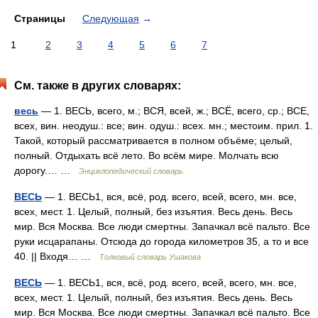
Страницы
Следующая
→
1
2
3
4
5
6
7
См. также в других словарях:
весь
— 1. ВЕСЬ, всего, м.; ВСЯ, всей, ж.; ВСЁ, всего, ср.; ВСЕ,
всех, вин. неодуш.: все; вин. одуш.: всех. мн.; местоим. прил. 1.
Такой, который рассматривается в полном объёме; целый,
полный. Отдыхать всё лето. Во всём мире. Молчать всю
дорогу.… …
Энциклопедический словарь
ВЕСЬ
— 1. ВЕСЬ1, вся, всё, род. всего, всей, всего, мн. все,
всех, мест. 1. Целый, полный, без изъятия. Весь день. Весь
мир. Вся Москва. Все люди смертны. Запачкал всё пальто. Все
руки исцарапаны. Отсюда до города километров 35, а то и все
40. || Входя… …
Толковый словарь Ушакова
ВЕСЬ
— 1. ВЕСЬ1, вся, всё, род. всего, всей, всего, мн. все,
всех, мест. 1. Целый, полный, без изъятия. Весь день. Весь
мир. Вся Москва. Все люди смертны. Запачкал всё пальто. Все