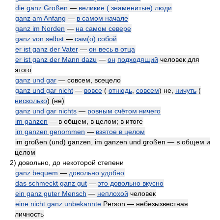
die ganz Großen
—
великие ( знаменитые) люди
ganz am Anfang
—
в самом начале
ganz im Norden
—
на самом севере
ganz von selbst
—
сам(о) собой
er ist ganz der Vater
—
он весь в отца
er ist ganz der Mann dazu
—
он
подходящий
человек для
этого
ganz und gar
— совсем, всецело
ganz und gar nicht
—
вовсе
(
отнюдь
,
совсем
) не,
ничуть
(
нисколько
) (не)
ganz und gar nichts
—
ровным счётом ничего
im ganzen
— в общем, в целом; в итоге
im ganzen genommen
—
взятое в целом
im großen (und) ganzen, im ganzen und großen — в общем и
целом
2)
довольно, до некоторой степени
ganz bequem
—
довольно удобно
das schmeckt ganz gut
—
это довольно вкусно
ein ganz guter Mensch
—
неплохой
человек
eine nicht ganz
unbekannte
Person — небезызвестная
личность