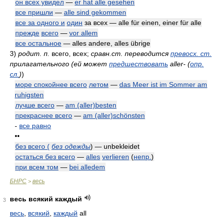
он всех увидел
—
er hat alle gesehen
все пришли
—
alle sind gekommen
все за одного и
один
за всех — alle für einen, einer für alle
прежде
всего
—
vor allem
все остальное
— alles andere, alles übrige
3)
родит. п.
всего, всех
;
сравн.ст. переводится
превосх. ст.
прилагательного (ей может
предшествовать
aller- (
опр.
сл.
)
)
море спокойнее всего
летом
—
das Meer ist im Sommer am
ruhigsten
лучше всего
—
am (aller)besten
прекраснее всего
—
am (aller)schönsten
-
все равно
••
без всего (
без одежды
) — unbekleidet
остаться без всего
—
alles
verlieren
(
непр.
)
при всем том
—
bei alledem
БНРС
весь
>
весь всякий каждый
3
весь
,
всякий
,
каждый
all