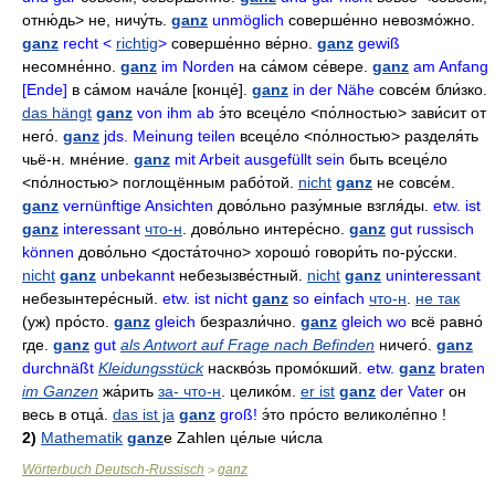
отню́дь> не, ничу́ть.
ganz
unmöglich
соверше́нно невозмо́жно
.
ganz
recht <
richtig
>
соверше́нно ве́рно
.
ganz
gewiß
несомне́нно
.
ganz
im Norden
на са́мом се́вере
.
ganz
am Anfang
[Ende]
в са́мом нача́ле
[конце́].
ganz
in der Nähe
совсе́м бли́зко
.
das hängt
ganz
von ihm ab
э́то всеце́ло
<по́лностью>
зави́сит от
него́
.
ganz
jds. Meinung teilen
всеце́ло
<по́лностью>
разделя́ть
чьё-н
.
мне́ние
.
ganz
mit Arbeit ausgefüllt sein
быть всеце́ло
<по́лностью>
поглощённым рабо́той
.
nicht
ganz
не совсе́м
.
ganz
vernünftige Ansichten
дово́льно разу́мные взгля́ды
.
etw. ist
ganz
interessant
что-н
.
дово́льно интере́сно
.
ganz
gut russisch
können
дово́льно
<доста́точно>
хорошо́ говори́ть по-ру́сски
.
nicht
ganz
unbekannt
небезызве́стный
.
nicht
ganz
uninteressant
небезынтере́сный
.
etw. ist nicht
ganz
so einfach
что-н
.
не так
(уж)
про́сто
.
ganz
gleich
безразли́чно
.
ganz
gleich wo
всё равно́
где
.
ganz
gut
als Antwort auf Frage nach Befinden
ничего́
.
ganz
durchnäßt
Kleidungsstück
наскво́зь промо́кший
.
etw.
ganz
braten
im Ganzen
жа́рить
за- что-н
.
целико́м
.
er ist
ganz
der Vater
он
весь в отца́
.
das ist ja
ganz
groß!
э́то про́сто великоле́пно
!
2)
Mathematik
ganz
e Zahlen
це́лые чи́сла
Wörterbuch Deutsch-Russisch
ganz
>