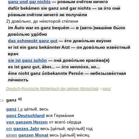
ganz und gar nichts
— ро́вным счётом ничего́
dafür bekámen sie ganz und gar nichts — за э́то они́
ро́вным счётом ничего́ не получи́ли
2)
дово́льно, до не́которой сте́пени
im Áuto war es ganz bequém — в (авто-)маши́не бы́ло
дово́льно удо́бно
das schmeckt ganz gut
— э́то дово́льно вку́сно
er ist ein ganz bekánnter Arzt — он дово́льно изве́стный
врач
sie ist ganz schön
— она́ дово́льно краси́ва(я)
es ist ganz gut, áber... — э́то непло́хо, но...
éine nicht ganz únbekannte Persón — небезызве́стная
ли́чность
Deutsch-Russische Wörterbuch der aktiven Wortschatz
ganz
>
ganz
15
ganz
I a
це́лый, весь
ganz Deutschland
вся Герма́ния
von ganzem Herzen
от всего́ се́рдца
ein
ganzes Jahr
весь [це́лый, кру́глый] год
einen
ganzen Monat
весь [це́лый] ме́сяц