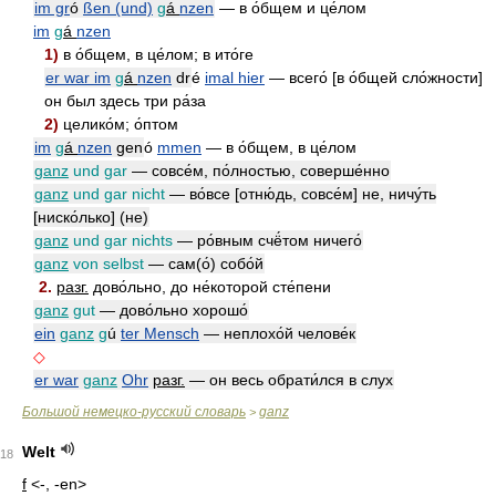
im gr
ó
ßen (und)
g
á
nzen
— в о́бщем и це́лом
im
g
á
nzen
1)
в о́бщем, в це́лом; в ито́ге
er war im
g
á
nzen
dr
é
imal hier
— всего́ [в о́бщей сло́жности]
он был здесь три ра́за
2)
целико́м; о́птом
im
g
á
nzen
gen
ó
mmen
— в о́бщем, в це́лом
ganz
und gar
— совсе́м, по́лностью, соверше́нно
ganz
und gar nicht
— во́все [отню́дь, совсе́м] не, ничу́ть
[ниско́лько] (не)
ganz
und gar nichts
— ро́вным счё́том ничего́
ganz
von selbst
— сам(о́) собо́й
2.
разг.
дово́льно, до не́которой сте́пени
ganz
gut
— дово́льно хорошо́
ein
ganz
g
ú
ter Mensch
— неплохо́й челове́к
◇
er war
ganz
Ohr
разг.
— он весь обрати́лся в слух
Большой немецко-русский словарь
ganz
>
Welt
18
f
<-, -en>