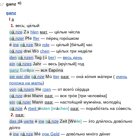
ganz
17
ganz
I
a
1.
весь; це́лый
g
á
nze
Z
á
hlen
мат.
— це́лые чи́сла
g
á
nzer
Pf
é
ffer
— пе́рец горо́шком
é
ine
g
á
nze
St
ú
nde
— це́лый [би́тый] час
g
á
nze
drei W
ó
chen
— це́лых три неде́ли
den
g
á
nzen
Tag (
ǘ
ber
)
—
весь день
ein
g
á
nzes
Jahr
— весь [кру́глый] год
ganz
Eur
ó
pa
— вся Евро́па
sie war die
g
á
nze
M
ú
tter
разг.
— она́ ко́пия ма́тери (
очень
похожа на мать
)
von
g
á
nzem
H
é
rzen
— от всего́ се́рдца
g
á
nze
drei Mann
разг.
— все тро́е [три челове́ка]
ein
g
á
nzer
Mann
разг.
— настоя́щий мужчи́на, молоде́ц
g
á
nze
Á
rbeit l
é
isten [m
á
chen]
разг.
— порабо́тать на со́весть
2.
разг.
:
das d
á
uerte
é
ine
g
á
nze
Zeit [W
é
ile]
— э́то дли́лось дово́льно
до́лго
é
ine
g
á
nze
M
é
nge Geld
— дово́льно мно́го де́нег