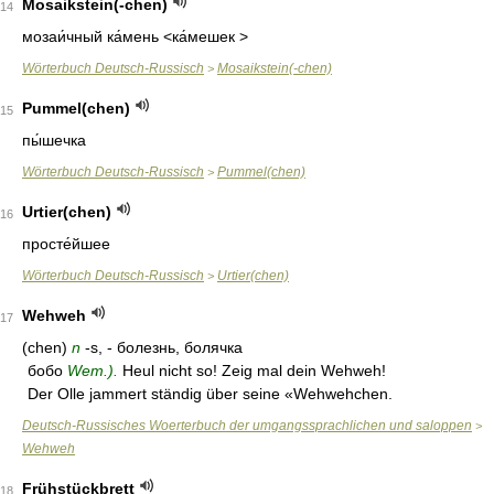
Mosaikstein(-chen)
14
мозаи́чный ка́мень
<ка́мешек >
Wörterbuch Deutsch-Russisch
Mosaikstein(-chen)
>
Pummel(chen)
15
пы́шечка
Wörterbuch Deutsch-Russisch
Pummel(chen)
>
Urtier(chen)
16
просте́йшее
Wörterbuch Deutsch-Russisch
Urtier(chen)
>
Wehweh
17
(chen)
n
-s, - болезнь, болячка
бобо
Wem.).
Heul nicht so! Zeig mal dein Wehweh!
Der Olle jammert ständig über seine «Wehwehchen.
Deutsch-Russisches Woerterbuch der umgangssprachlichen und saloppen
>
Wehweh
Frühstückbrett
18