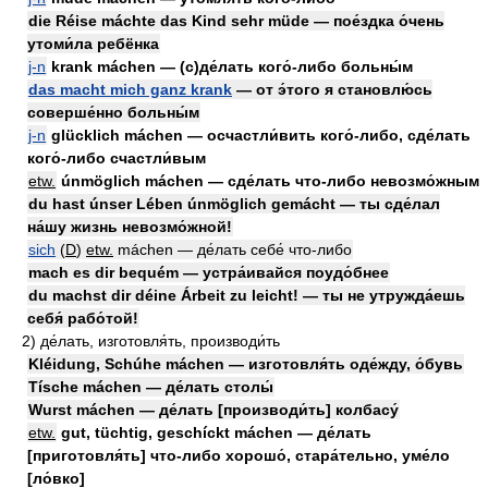
die Réise máchte das Kind sehr müde — пое́здка о́чень
утоми́ла ребёнка
j-n
krank máchen — (с)де́лать кого́-либо больны́м
das macht mich ganz krank
— от э́того я становлю́сь
соверше́нно больны́м
j-n
glücklich máchen — осчастли́вить кого́-либо, сде́лать
кого́-либо счастли́вым
etw.
únmöglich máchen — сде́лать что-либо невозмо́жным
du hast únser Lében únmöglich gemácht — ты сде́лал
на́шу жизнь невозмо́жной!
sich
(
D
)
etw.
máchen — де́лать себе́ что-либо
mach es dir bequém — устра́ивайся поудо́бнее
du machst dir déine Árbeit zu leicht! — ты не утружда́ешь
себя́ рабо́той!
2)
де́лать, изготовля́ть, производи́ть
Kléidung, Schúhe máchen — изготовля́ть оде́жду, о́бувь
Tísche máchen — де́лать столы́
Wurst máchen — де́лать [производи́ть] колбасу́
etw.
gut, tüchtig, geschíckt máchen — де́лать
[приготовля́ть] что-либо хорошо́, стара́тельно, уме́ло
[ло́вко]