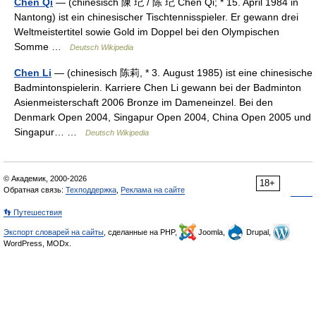
Chen Qi
— (chinesisch 陳 玘 / 陈 玘 Chén Qǐ; * 15. April 1984 in
Nantong) ist ein chinesischer Tischtennisspieler. Er gewann drei
Weltmeistertitel sowie Gold im Doppel bei den Olympischen
Somme …
Deutsch Wikipedia
Chen Li
— (chinesisch 陈莉, * 3. August 1985) ist eine chinesische
Badmintonspielerin. Karriere Chen Li gewann bei der Badminton
Asienmeisterschaft 2006 Bronze im Dameneinzel. Bei den
Denmark Open 2004, Singapur Open 2004, China Open 2005 und
Singapur… …
Deutsch Wikipedia
© Академик, 2000-2026
18+
Обратная связь:
Техподдержка
,
Реклама на сайте
👣 Путешествия
Экспорт словарей на сайты
, сделанные на PHP,
Joomla,
Drupal,
WordPress, MODx.