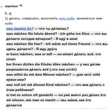
machen
20
1.
vt
1)
де́лать, соверша́ть, выполня́ть
что-либо
, занима́ться
чем-
либо
was machst du?
— что ты де́лаешь?
was máchen Sie héute ábend? - Ich géhe ins Kíno — что вы
де́лаете сего́дня ве́чером? - Я иду́ в кино́
was máchen Sie hier? - Ich wárte auf éinen Freund — что вы
здесь де́лаете? - Я жду дру́га
er kann máchen, was er will — он мо́жет де́лать всё, что
хо́чет
bei íhnen dürfen die Kínder álles máchen — у них де́тям
разреша́ется де́лать всё (,что они хотя́т)
was willst du mit dem Mésser máchen? — для чего́ тебе́
ну́жен нож?
was soll ich mit díesem Kind máchen? — что мне де́лать с
э́тим ребёнком?
er hat es schon oft gemácht — он уже́ мно́го раз де́лал э́то
wir wíssen, wie man es macht — мы зна́ем, как э́то
де́лается