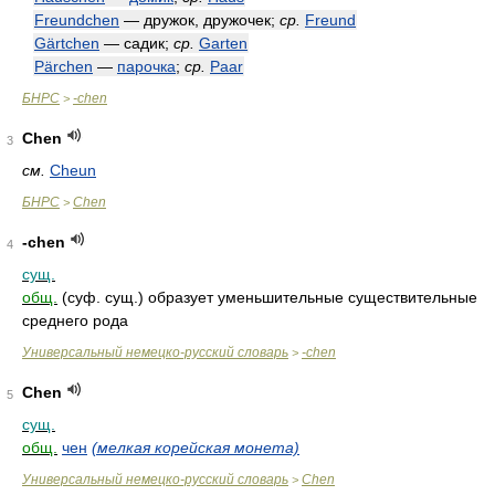
Freundchen
— дружок, дружочек;
ср.
Freund
Gärtchen
— садик;
ср.
Garten
Pärchen
—
парочка
;
ср.
Paar
БНРС
-chen
>
Chen
3
см.
Cheun
БНРС
Chen
>
-chen
4
сущ.
общ.
(суф. сущ.) образует уменьшительные существительные
среднего рода
Универсальный немецко-русский словарь
-chen
>
Chen
5
сущ.
общ.
чен
(мелкая корейская монета)
Универсальный немецко-русский словарь
Chen
>