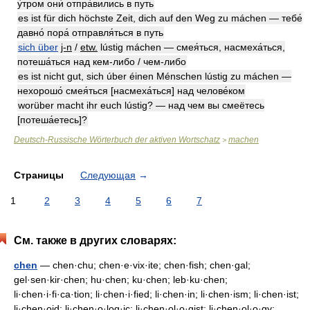
у́тром они́ отпра́вились в путь
es ist für dich höchste Zeit, dich auf den Weg zu máchen — тебе́
давно́ пора́ отправля́ться в путь
sich über
j-n
/
etw.
lústig máchen — смея́ться, насмеха́ться,
потеша́ться над кем-либо / чем-либо
es ist nicht gut, sich úber éinen Ménschen lústig zu máchen —
нехорошо́ смея́ться [насмеха́ться] над челове́ком
worüber macht ihr euch lústig? — над чем вы смеётесь
[потеша́етесь]?
Deutsch-Russische Wörterbuch der aktiven Wortschatz
machen
>
Страницы
Следующая
→
1
2
3
4
5
6
7
См. также в других словарях:
chen
— chen·chu; chen·e·vix·ite; chen·fish; chen·gal;
gel·sen·kir·chen; hu·chen; ku·chen; leb·ku·chen;
li·chen·i·fi·ca·tion; li·chen·i·fied; li·chen·in; li·chen·ism; li·chen·ist;
li·chen·oid; li·chen·o·log·ic; li·chen·ol·o·gist; li·chen·ol·o·gy;… …