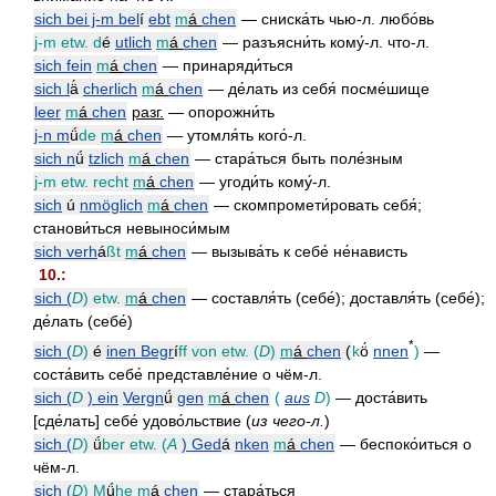
sich bei j-m bel
í
ebt
m
á
chen
— сниска́ть чью-л. любо́вь
j-m etw. d
é
utlich
m
á
chen
— разъясни́ть кому́-л. что-л.
sich fein
m
á
chen
— принаряди́ться
sich l
ä́
cherlich
m
á
chen
— де́лать из себя́ посме́шище
leer
m
á
chen
разг.
— опорожни́ть
j-n m
ǘ
de
m
á
chen
— утомля́ть кого́-л.
sich n
ǘ
tzlich
m
á
chen
— стара́ться быть поле́зным
j-m etw. recht
m
á
chen
— угоди́ть кому́-л.
sich
ú
nmöglich
m
á
chen
— скомпромети́ровать себя́;
станови́ться невыноси́мым
sich verh
á
ßt
m
á
chen
— вызыва́ть к себе́ не́нависть
10.:
sich (
D
) etw.
m
á
chen
— составля́ть (себе́); доставля́ть (себе́);
де́лать (себе́)
*
sich (
D
)
é
inen Begr
í
ff von etw. (
D
)
m
á
chen
(
k
ö́
nnen
)
—
соста́вить себе́ представле́ние о чём-л.
sich (
D
) ein
Vergn
ǘ
gen
m
á
chen
(
aus
D
)
— доста́вить
[сде́лать] себе́ удово́льствие (
из чего-л.
)
sich (
D
)
ǘ
ber etw.
(
A
) Ged
á
nken
m
á
chen
— беспоко́иться о
чём-л.
sich (
D
)
M
ǘ
he
m
á
chen
— стара́ться