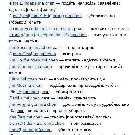
é
ine
É
ingabe
m
á
chen
— пода́ть [написа́ть] заявле́ние;
сде́лать [пода́ть] зая́вку
é
ine (schl
í
mme) Erf
á
hrung
m
á
chen
— убеди́ться на
(го́рьком) о́пыте
s
é
inen Fr
í
eden mit j-m
m
á
chen
разг.
— помири́ться с кем-л.
Front g
é
gen j-n, g
é
gen etw. (
A
)
m
á
chen
— выступа́ть про́тив
кого́-л., чего́-л.
ein Geschr
é
i
m
á
chen
разг.
— подня́ть крик
é
inen Gew
í
nn
m
á
chen
— вы́играть
j-m H
ó
ffnungen
m
á
chen
— вселя́ть наде́жду в кого́-л
j-m K
ú
mmer
m
á
chen
— причиня́ть кому́-л. го́ре, огорча́ть
кого́-л.
Lärm
m
á
chen
разг.
— шуме́ть, производи́ть шум
j-m Mut
m
á
chen
— подба́дривать, приободря́ть кого́-л.
Pl
é
ite
m
á
chen
разг.
— обанкро́титься
Rad
á
u
m
á
chen
разг.
— шуме́ть, сканда́лить
j-m Vergn
ǘ
gen
m
á
chen
— доставля́ть кому́-л. удово́льствие
6.
разг.
приводи́ть в поря́док, убира́ть
das Bett
m
á
chen
— стели́ть [приготовля́ть] посте́ль
sich (
D
) die H
á
are
m
á
chen
— причё́сываться
das Z
í
mmer
m
á
chen
— убира́ть ко́мнату