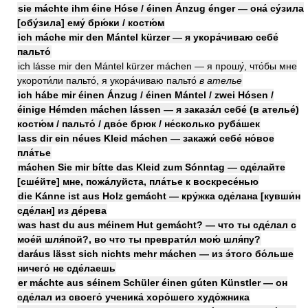
sie máchte ihm éine Hóse / éinen Ánzug énger — она́ су́зила
[обу́зила] ему́ брю́ки / костю́м
ich máche mir den Mántel kürzer — я укора́чиваю себе́
пальто́
ich lásse mir den Mántel kürzer máchen — я прошу́, что́бы мне
укороти́ли пальто́, я укора́чиваю пальто́
в ателье
ich hábe mir éinen Ánzug / éinen Mántel / zwei Hósen /
éinige Hémden máchen lássen — я заказа́л себе́ (в ателье́)
костю́м / пальто́ / дво́е брюк / не́сколько руба́шек
lass dir ein néues Kleid máchen — закажи́ себе́ но́вое
пла́тье
máchen Sie mir bítte das Kleid zum Sónntag — сде́лайте
[сше́йте] мне, пожа́луйста, пла́тье к воскресе́нью
die Kánne ist aus Holz gemácht — кру́жка сде́лана [кувши́н
сде́лан] из де́рева
was hast du aus méinem Hut gemácht? — что ты сде́лал с
мое́й шля́пой?, во что ты преврати́л мою́ шля́пу?
daráus lässt sich nichts mehr máchen — из э́того бо́льше
ничего́ не сде́лаешь
er máchte aus séinem Schüler éinen gúten Künstler — он
сде́лал из своего́ ученика́ хоро́шего худо́жника