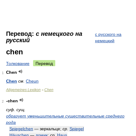
Перевод:
с немецкого на
с русского на
русский
немецкий
chen
Толкование
Перевод
Chen
1
Chen
см.
Cheun
Allgemeines Lexikon
Chen
>
-chen
2
суф. сущ.
образует уменьшительные существительные среднего
рода
Spiegelchen
— зеркальце;
ср.
Spiegel
Häuschen
—
домик
;
ср.
Haus