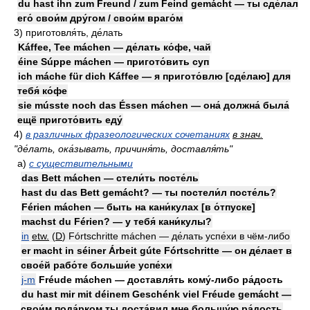
du hast ihn zum Freund / zum Feind gemácht — ты сде́лал
его́ свои́м дру́гом / свои́м враго́м
3)
приготовля́ть, де́лать
Káffee, Tee máchen — де́лать ко́фе, чай
éine Súppe máchen — пригото́вить суп
ich máche für dich Káffee — я пригото́влю [сде́лаю] для
тебя́ ко́фе
sie músste noch das Éssen máchen — она́ должна́ была́
ещё пригото́вить еду́
4)
в различных фразеологических сочетаниях
в знач.
"де́лать, ока́зывать, причиня́ть, доставля́ть"
а)
с существительными
das Bett máchen — стели́ть посте́ль
hast du das Bett gemácht? — ты постели́л посте́ль?
Férien máchen — быть на кани́кулах [в о́тпуске]
machst du Férien? — у тебя́ кани́кулы?
in
etw.
(
D
)
Fórtschritte máchen — де́лать успе́хи в чём-либо
er macht in séiner Árbeit gúte Fórtschritte — он де́лает в
свое́й рабо́те больши́е успе́хи
j-m
Fréude máchen — доставля́ть кому́-либо ра́дость
du hast mir mit déinem Geschénk viel Fréude gemácht —
свои́м пода́рком ты доста́вил мне большу́ю ра́дость