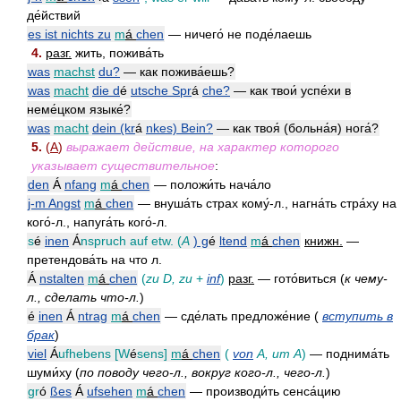
де́йствий
es ist nichts zu
m
á
chen
— ничего́ не поде́лаешь
4.
разг.
жить, пожива́ть
was
machst
du?
— как пожива́ешь?
was
macht
die d
é
utsche Spr
á
che?
— как твои́ успе́хи в
неме́цком языке́?
was
macht
dein (kr
á
nkes) Bein?
— как твоя́ (больна́я) нога́?
5.
(
A
)
выражает действие, на характер которого
указывает существительное
:
den
Á
nfang
m
á
chen
— положи́ть нача́ло
j-m Angst
m
á
chen
— внуша́ть страх кому́-л., нагна́ть стра́ху на
кого́-л., напуга́ть кого́-л.
s
é
inen
Á
nspruch auf etw. (
A
) g
é
ltend
m
á
chen
книжн.
—
претендова́ть на что л.
Á
nstalten
m
á
chen
(
zu
D
, zu
+
inf
)
разг.
— гото́виться (
к чему-
л., сделать что-л.
)
é
inen
Á
ntrag
m
á
chen
— сде́лать предложе́ние (
вступить в
брак
)
viel
Á
ufhebens [W
é
sens]
m
á
chen
(
von
A
, um
A
)
— поднима́ть
шуми́ху (
по поводу чего-л., вокруг кого-л., чего-л.
)
gr
ó
ßes
Á
ufsehen
m
á
chen
— производи́ть сенса́цию