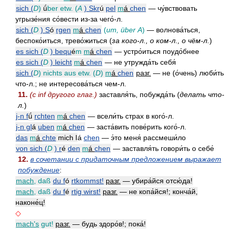
sich (
D
)
ǘ
ber etw.
(
A
) Skr
ú
pel
m
á
chen
— чу́вствовать
угрызе́ния со́вести из-за чего́-л.
sich (
D
) S
ó
rgen
m
á
chen
(
um, über
A
)
— волнова́ться,
беспоко́иться, трево́житься (
за кого-л., о ком-л., о чём-л.
)
es sich (
D
) bequ
é
m
m
á
chen
— устро́иться поудо́бнее
es sich (
D
) leicht
m
á
chen
— не утружда́ть себя́
sich (
D
) nichts aus etw.
(
D
)
m
á
chen
разг.
— не (о́чень) люби́ть
что-л.; не интересова́ться чем-л.
11.
(
с inf другого глаг.
)
заставля́ть, побужда́ть (
делать что-
л.
)
j-n f
ǘ
rchten
m
á
chen
— всели́ть страх в кого́-л.
j-n gl
á
uben
m
á
chen
— заста́вить пове́рить кого́-л.
das
m
á
chte
mich l
á
chen
— э́то меня́ рассмеши́ло
von sich (
D
) r
é
den
m
á
chen
— заставля́ть говори́ть о себе́
12.
в сочетании с придаточным предложением выражает
побуждение
:
mach
, daß
du f
ó
rtkommst!
разг.
— убира́йся отсю́да!
mach
, daß
du f
é
rtig wirst!
разг.
— не копа́йся!; конча́й,
наконе́ц!
◇
mach's
gut!
разг.
— будь здоро́в!; пока́!