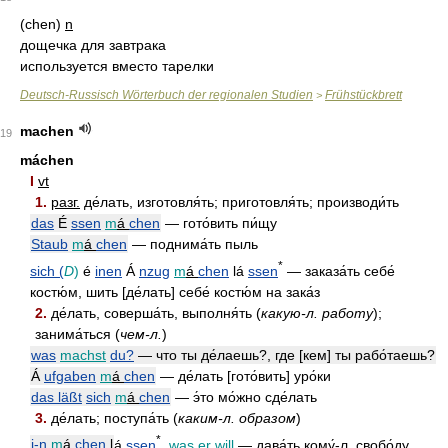
(chen)
n
дощечка для завтрака
используется вместо тарелки
Deutsch-Russisch Wörterbuch der regionalen Studien
Frühstückbrett
>
machen
19
máchen
I
vt
1.
разг.
де́лать, изготовля́ть; приготовля́ть; производи́ть
das
É
ssen
m
á
chen
— гото́вить пи́щу
Staub
m
á
chen
— поднима́ть пыль
*
sich (
D
)
é
inen
Á
nzug
m
á
chen
l
á
ssen
— заказа́ть себе́
костю́м, шить [де́лать] себе́ костю́м на зака́з
2.
де́лать, соверша́ть, выполня́ть (
какую-л. работу
);
занима́ться (
чем-л.
)
was
machst
du?
— что ты де́лаешь?, где [кем] ты рабо́таешь?
Á
ufgaben
m
á
chen
— де́лать [гото́вить] уро́ки
das läßt
sich
m
á
chen
— э́то мо́жно сде́лать
3.
де́лать; поступа́ть (
каким-л. образом
)
*
j-n
m
á
chen
l
á
ssen
, was er will
— дава́ть кому́-л. свобо́ду