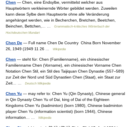
Chen
— Chen, eine Endsylbe, vermittelst welcher aus
Hauptwörtern verkleinernde Wörter gebildet werden. Zuweilen
kann diese Sylbe dem Hauptworte ohne alle Veränderung
angehänget werden, wie in Becherchen, Bretchen, Beetchen,
Beinchen, Bettchen,… …
Grammatisch-kritisches Wörterbuch der
Hochdeutschen Mundart
Chen De
— Full name Chen De Country China Born November
26, 1949 (1949 11 26 …
Wikipedia
Chen
— steht für: Chen (Familienname), ein chinesischer
Familienname Chen (Vorname), ein chinesischer Vorname Chen
Notation Chen Stil, ein Stil des Taijiquan Chen Dynastie (557–589)
zur Zeit der Nord und Süd Dynastien Chen (Staat), ein Staat zur
Zeit… …
Deutsch Wikipedia
Chen Yu
— may refer to: Chen Yu (Qin Dynasty), Chinese general
in Qin Dynasty Chen Yu of Dai, king of Dai of the Eighteen
Kingdoms Chen Yu (badminton) (born 1980), Chinese badminton
player Chen Yu (information scientist) (born 1944), Chinese
information… …
Wikipedia