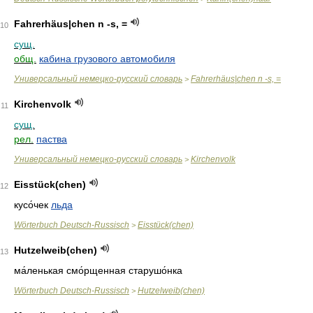
Fahrerhäus|chen n -s, =
10
сущ.
общ.
кабина грузового автомобиля
Универсальный немецко-русский словарь
Fahrerhäus|chen n -s, =
>
Kir­chen­volk
11
сущ.
рел.
паства
Универсальный немецко-русский словарь
Kir­chen­volk
>
Eisstück(chen)
12
кусо́чек
льда
Wörterbuch Deutsch-Russisch
Eisstück(chen)
>
Hutzelweib(chen)
13
ма́ленькая смо́рщенная старушо́нка
Wörterbuch Deutsch-Russisch
Hutzelweib(chen)
>