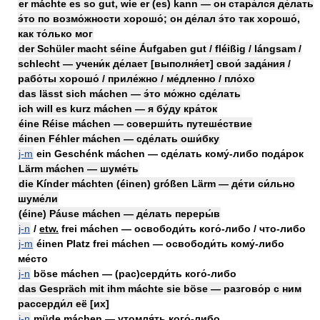
er máchte es so gut, wie er (es) kann — он стара́лся де́лать
э́то по возмо́жности хорошо́; он де́лал э́то так хорошо́,
как то́лько мог
der Schüler macht séine Áufgaben gut / fléißig / lángsam /
schlecht — учени́к де́лает [выполня́ет] свои́ зада́ния /
рабо́ты хорошо́ / приле́жно / ме́дленно / пло́хо
das lässt sich máchen — э́то мо́жно сде́лать
ich will es kurz máchen — я бу́ду кра́ток
éine Réise máchen — соверши́ть путеше́ствие
éinen Féhler máchen — сде́лать оши́бку
j-m
ein Geschénk máchen — сде́лать кому́-либо пода́рок
Lärm máchen — шуме́ть
die Kínder máchten (éinen) gróßen Lärm — де́ти си́льно
шуме́ли
(éine) Páuse máchen — де́лать переры́в
j-n
/
etw.
frei máchen — освободи́ть кого́-либо / что-либо
j-m
éinen Platz frei máchen — освободи́ть кому́-либо
ме́сто
j-n
böse máchen — (рас)серди́ть кого́-либо
das Gespräch mit ihm máchte sie böse — разгово́р с ним
рассерди́л её [их]
j-n
müde máchen — утомля́ть кого́-либо