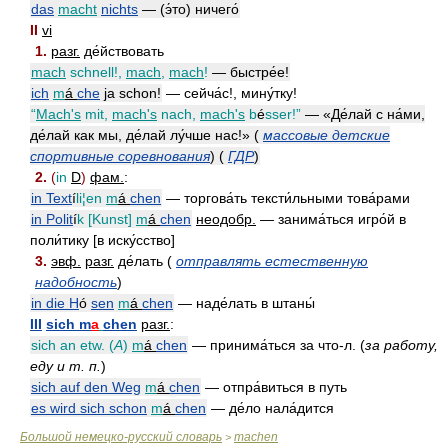
das
macht
nichts
— (э́то) ничего́
II
vi
1.
разг.
де́йствовать
mach
schnell!,
mach
,
mach
!
— быстре́е!
ich
m
á
che
ja schon!
— сейча́с!, мину́тку!
“
Mach's
mit,
mach's
nach,
mach's
b
é
sser!”
— «Де́лай с на́ми,
де́лай как мы, де́лай лу́чше нас!» (
массовые детские
спортивные соревнования
) (
ГДР
)
2.
(
in
D
)
фам.
:
in Text
í
li¦en
m
á
chen
— торгова́ть тексти́льными това́рами
in Polit
í
k [Kunst]
m
á
chen
неодобр.
— занима́ться игро́й в
поли́тику [в иску́сство]
3.
эвф.
разг.
де́лать (
отправлять естественную
надобность
)
in die H
ó
sen
m
á
chen
— наде́лать в штаны́
III
sich m
a
chen
разг.
:
sich an etw. (
A
)
m
á
chen
— принима́ться за что-л. (
за работу,
еду и т. п.
)
sich auf den Weg
m
á
chen
— отпра́виться в путь
es wird sich schon
m
á
chen
— де́ло нала́дится
Большой немецко-русский словарь
machen
>