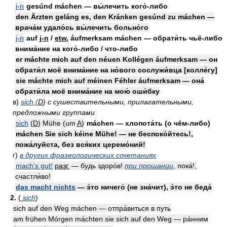
j-n
gesúnd máchen — вы́лечить кого́-либо
den Ärzten geláng es, den Kránken gesúnd zu máchen —
врача́м удало́сь вы́лечить больно́го
j-n
auf
j-n
/
etw.
áufmerksam máchen — обрати́ть чьё-либо
внима́ние на кого́-либо / что-либо
er máchte mich auf den néuen Kollégen áufmerksam — он
обрати́л моё внима́ние на но́вого сослужи́вца [колле́гу]
sie máchte mich auf méinen Féhler áufmerksam — она́
обрати́ла моё внима́ние на мою́ оши́бку
в)
sich (
D
) с сушествительными, прилагательными,
предложными группами
sich
(
D
)
Mühe (um
A
)
máchen — хлопота́ть (о чём-либо)
máchen Sie sich kéine Mühe! — не беспоко́йтесь!,
пожа́луйста, без вся́ких церемо́ний!
г)
в других фразеологических сочетаниях
mach's gut!
разг.
— будь здоро́в!
при прощании
, пока́!,
счастли́во!
das macht nichts
— э́то ничего́ (не зна́чит), э́то не беда́
2.
(
sich
)
sich auf den Weg máchen — отпра́виться в путь
am frühen Mórgen máchten sie sich auf den Weg — ра́нним