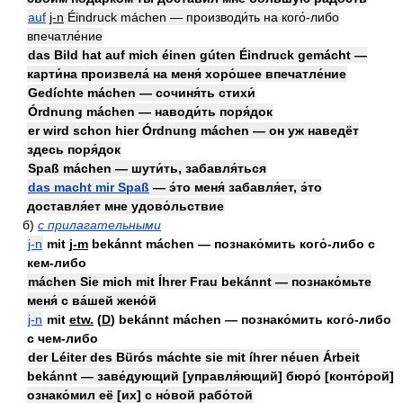
auf
j-n
Éindruck máchen — производи́ть на кого́-либо
впечатле́ние
das Bild hat auf mich éinen gúten Éindruck gemácht —
карти́на произвела́ на меня́ хоро́шее впечатле́ние
Gedíchte máchen — сочиня́ть стихи́
Órdnung máchen — наводи́ть поря́док
er wird schon hier Órdnung máchen — он уж наведёт
здесь поря́док
Spaß máchen — шути́ть, забавля́ться
das macht mir Spaß
— э́то меня́ забавля́ет, э́то
доставля́ет мне удово́льствие
б)
с прилагательными
j-n
mit
j-m
bekánnt máchen — познако́мить кого́-либо с
кем-либо
máchen Sie mich mit Íhrer Frau bekánnt — познако́мьте
меня́ с ва́шей жено́й
j-n
mit
etw.
(
D
)
bekánnt máchen — познако́мить кого́-либо
с чем-либо
der Léiter des Bürós máchte sie mit íhrer néuen Árbeit
bekánnt — заве́дующий [управля́ющий] бюро́ [конто́рой]
ознако́мил её [их] с но́вой рабо́той