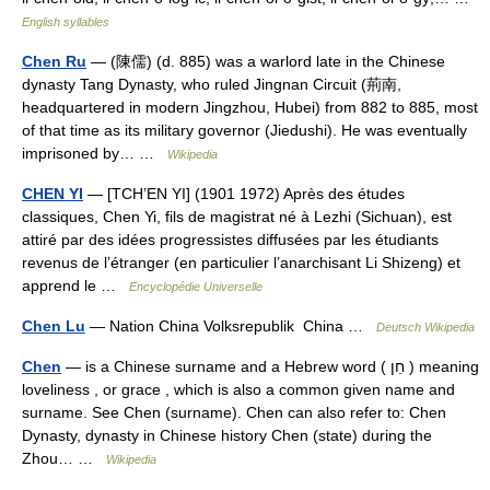
English syllables
Chen Ru
— (陳儒) (d. 885) was a warlord late in the Chinese
dynasty Tang Dynasty, who ruled Jingnan Circuit (荊南,
headquartered in modern Jingzhou, Hubei) from 882 to 885, most
of that time as its military governor (Jiedushi). He was eventually
imprisoned by… …
Wikipedia
CHEN YI
— [TCH’EN YI] (1901 1972) Après des études
classiques, Chen Yi, fils de magistrat né à Lezhi (Sichuan), est
attiré par des idées progressistes diffusées par les étudiants
revenus de l’étranger (en particulier l’anarchisant Li Shizeng) et
apprend le …
Encyclopédie Universelle
Chen Lu
— Nation China Volksrepublik China …
Deutsch Wikipedia
Chen
— is a Chinese surname and a Hebrew word ( חֵן ) meaning
loveliness , or grace , which is also a common given name and
surname. See Chen (surname). Chen can also refer to: Chen
Dynasty, dynasty in Chinese history Chen (state) during the
Zhou… …
Wikipedia