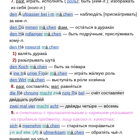
7.
разг.
игра́ть, исполня́ть (
роль
); быть (
кем-л.
); изобража́ть
из себя́ (
кого-л.
)
den
Á
ufpasser bei j-m
m
á
chen
— наблюда́ть [присма́тривать]
за кем-л.
den D
ú
mmen
m
á
chen
фам.
— оста́ться в дурака́х
den H
á
ndlanger
m
á
chen
— быть подру́чным, прислу́живать
кому́-л.
den H
á
nswurst
m
á
chen
1)
валя́ть дурака́
2)
разы́грывать шута́
den Koch
m
á
chen
— быть за по́вара
é
ine tr
á
urige Fig
ú
r
m
á
chen
— игра́ть жа́лкую роль
den Wirt
m
á
chen
— выступа́ть в ро́ли хозя́ина
8.
разг.
составля́ть;
мат.
равня́ться
die R
é
chnung
macht
zw
á
nzig R
ú
bel
— счёт составля́ет
два́дцать рубле́й
zwei mal vier
macht
acht
— два́жды четы́ре — во́семь
9.
в сочетании с прилагательным и наречием указывает
на придание предмету, лицу какого-л. качества
:
sich
á
ngenehm
m
á
chen
— стара́ться понра́виться
j-n auf etw. (
A
)
á
ufmerksam
m
á
chen
— обрати́ть чьё-л.
внима́ние на что-л.