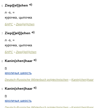
Ziep{(el)}chen
6
n
-s,
=
курочка, цыпочка
БНРС
Ziep{(el)}chen
>
Ziep{(}el{)}chen
7
n
-s,
=
курочка, цыпочка
БНРС
Ziep{(}el{)}chen
>
Kanin(chen)haar
8
n
кроличья шерсть
Deutsch-Russische Wörterbuch polytechnischen
Kanin(chen)haar
>
Kanin(chen)haar
9
n
кроличья шерсть
Deutsch-Russische Wörterbuch polytechnischen
Kanin(chen)haar
>