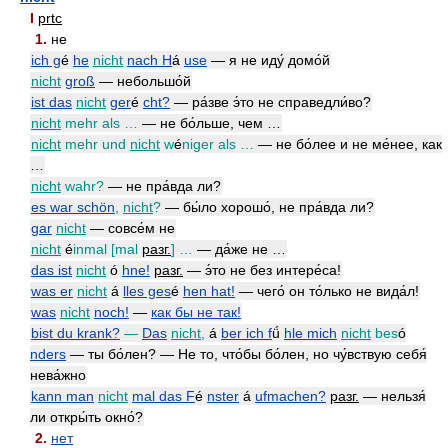
I
prtc
1.
не
ich g
é
he
nicht
nach H
á
use
— я не иду́ домо́й
nicht
groß
— небольшо́й
ist das
nicht
ger
é
cht?
— ра́зве э́то не справедли́во?
nicht
mehr als …
— не бо́льше, чем …
nicht
mehr und
nicht
w
é
niger als …
— не бо́лее и не ме́нее, как
…
nicht
wahr?
— не пра́вда ли?
es war schön
,
nicht
?
— бы́ло хорошо́, не пра́вда ли?
gar
nicht
— совсе́м не
nicht
é
inmal [mal
разг.
] …
— да́же не …
das ist
nicht
ó
hne!
разг.
— э́то не без интере́са!
was er
nicht
á
lles ges
é
hen hat!
— чего́ он то́лько не вида́л!
was
nicht
noch!
—
как бы не так!
bist du krank?
—
Das
nicht
,
á
ber ich f
ǘ
hle mich
nicht
bes
ó
nders
— ты бо́лен? — Не то, что́бы бо́лен, но чу́вствую себя́
нева́жно
kann man
nicht
mal das F
é
nster
á
ufmachen?
разг.
— нельзя́
ли откры́ть окно́?
2.
нет