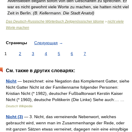
Alvensleben begann sofort von den Geschäften zu sprechen. Er
war es nicht gewohnt viele Worte zu machen, sie hatten nicht viel
Zeit in Berlin.
(B. Kellermann. Die Stadt Anatol)
Das Deutsch-Russische Wörterbuch Zeitgenössischer Idiome
nicht viele
>
Worte machen
Страницы
Следующая
→
1
2
3
4
5
6
7
См. также в других словарях:
Nicht
— bezeichnet: eine Negation das Komplement Gatter, siehe
Nicht Gatter Nicht ist der Familienname folgender Personen:
Kristian Nicht (* 1982), deutscher Fußballtorwart Kerstin Kaiser
Nicht (* 1960), deutsche Politikerin (Die Linke) Siehe auch:… …
Deutsch Wikipedia
Nicht (3)
— 3. Nicht, das verneinende Nebenwort, welches
gebraucht wird, wenn man im Zusammenhange der Rede, oder
mit ganzen Sätzen etwas verneinet, dagegen nein eine einsylbige