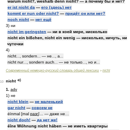
warum nicht?, weshalb denn nicht? — а почему бы и нет?
er ist nicht da
—
его (здесь) нет
kommt er nun oder nicht?
—
придёт он или нет?
noch nicht
—
нет ещё
3)
ни
nicht im geringsten
— ни в коей мере, нисколько
nicht ein bißchen, nicht ein wenig — нисколько, ничуть, ни
чуточки
4)
nicht..., sondern... — не..., а...
nicht nur..., sondern auch... — не только..., но и...
Современный немецко-русский словарь общей лексики
nicht
>
nicht
10
1.
adv
1)
не
nicht klein
—
не маленький
gar nicht
—
совсем не
éínmal [mal
разг
]…
— даже не…
nicht doch!
—
да нет же!
éíne Wóhnung nicht háben — не иметь квартиры