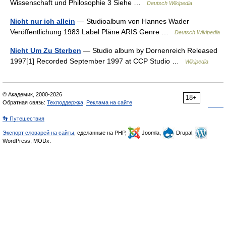
Wissenschaft und Philosophie 3 Siehe …
Deutsch Wikipedia
Nicht nur ich allein
— Studioalbum von Hannes Wader
Veröffentlichung 1983 Label Pläne ARIS Genre …
Deutsch Wikipedia
Nicht Um Zu Sterben
— Studio album by Dornenreich Released
1997[1] Recorded September 1997 at CCP Studio …
Wikipedia
© Академик, 2000-2026
18+
Обратная связь:
Техподдержка
,
Реклама на сайте
👣 Путешествия
Экспорт словарей на сайты
, сделанные на PHP,
Joomla,
Drupal,
WordPress, MODx.