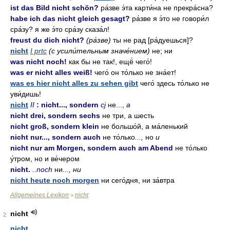
ist das Bild nicht schön?
ра́зве э́та карти́на не прекра́сна?
habe ich das nicht gleich gesagt?
ра́зве я э́то не говори́л
сра́зу? я же э́то сра́зу сказа́л!
freust du dich nicht?
(ра́зве)
ты не рад [ра́дуешься]?
nicht
I prtc
(с усили́тельным значе́нием)
не; ни
was nicht noch!
как бы не так!, ещё́ чего́!
was er nicht alles weiß!
чего́ он то́лько не зна́ет!
was es hier nicht alles zu sehen gibt
чего́ здесь то́лько не
уви́дишь!
nicht
II
: nicht..., sondern
cj
не...,
a
nicht drei, sondern sechs
не три, а шесть
nicht groß, sondern klein
не большо́й, а ма́ленький
nicht nur..., sondern auch
не то́лько
...,
но
и
nicht nur am Morgen, sondern auch am Abend
не то́лько
у́тром, но и ве́чером
nicht.
..noch
ни
..., ни
nicht heute noch morgen
ни сего́дня, ни за́втра
Allgemeines Lexikon
nicht
>
nicht
2
nicht