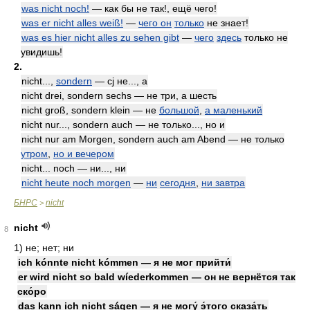
was nicht noch!
— как бы не так!, ещё чего!
was er nicht alles weiß!
—
чего он
только
не знает!
was es hier nicht alles zu sehen gibt
—
чего
здесь
только не
увидишь!
2.
nicht...,
sondern
— cj не..., а
nicht drei, sondern sechs — не три, а шесть
nicht groß, sondern klein — не
большой
,
а маленький
nicht nur..., sondern auch — не только..., но и
nicht nur am Morgen, sondern auch am Abend — не только
утром
,
но и вечером
nicht... noch — ни..., ни
nicht heute noch morgen
—
ни
сегодня
,
ни завтра
БНРС
nicht
>
nicht
8
1)
не; нет; ни
ich kónnte nicht kómmen — я не мог прийти́
er wird nicht so bald wíederkommen — он не вернётся так
ско́ро
das kann ich nicht ságen — я не могу́ э́того сказа́ть