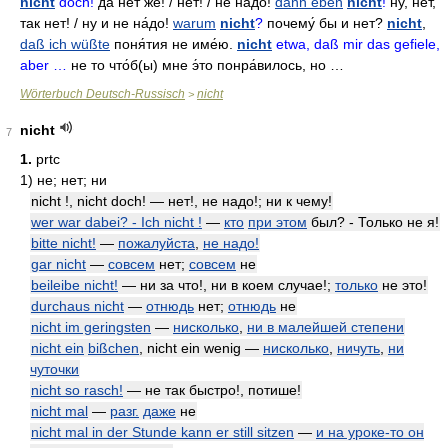
nicht
doch!
да нет же! / нет! / не на́до!
dann eben
nicht
!
ну, нет,
так нет! / ну и не на́до!
warum
nicht
?
почему́ бы и нет?
nicht
,
daß ich wüßte
поня́тия не име́ю.
nicht
etwa, daß mir das gefiele,
aber …
не то что́б(ы) мне э́то понра́вилось, но …
Wörterbuch Deutsch-Russisch
nicht
>
nicht
7
1.
prtc
1)
не; нет; ни
nicht !, nicht doch! — нет!, не надо!; ни к чему!
wer war dabei? - Ich nicht !
—
кто
при этом
был? - Только не я!
bitte nicht!
—
пожалуйста
,
не надо!
gar nicht
—
совсем
нет;
совсем
не
beileibe nicht!
— ни за что!, ни в коем случае!;
только
не это!
durchaus nicht
—
отнюдь
нет;
отнюдь
не
nicht im geringsten
—
нисколько
,
ни в малейшей степени
nicht ein
bißchen
, nicht ein wenig —
нисколько
,
ничуть
,
ни
чуточки
nicht so rasch!
— не так быстро!, потише!
nicht mal
—
разг.
даже
не
nicht mal in der Stunde kann er still sitzen
—
и на уроке-то он