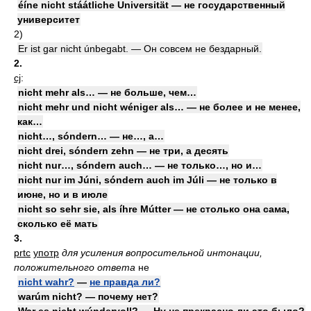
éíne nicht stáátliche Universität — не государственный
университет
2)
Er ist gar nicht únbegabt. — Он совсем не бездарный.
2.
cj
:
nicht mehr als… — не больше, чем…
nicht mehr und nicht wéniger als… — не более и не менее,
как…
nicht…, sóndern… — не…, а…
nicht drei, sóndern zehn — не три, а десять
nicht nur…, sóndern auch… — не только…, но и…
nicht nur im Júni, sóndern auch im Júli — не только в
июне, но и в июле
nicht so sehr sie, als íhre Mútter — не столько она сама,
сколько её мать
3.
prtc
употр
для усиления вопросительной интонации,
положительного ответа
не
nicht wahr?
—
не правда ли?
warúm nicht? — почему нет?