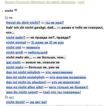
Deutsch-Russische Wörterbuch der aktiven Wortschatz
nicht
>
nicht
9
1)
не
freust du dich nicht?
—
ты не рад?
hab' ich dir nicht gesägt, daß... — разве я тебе не говорил,
что...
nicht wahr?
— не правда ли?, правда?
nicht einmal
—
1) даже не 2) не раз
nicht viel
—
немного
nicht groß
—
небольшой
nicht mehr als... — не больше, чем...
gar nicht
— вовсе не, совсем не
nicht mehr
— больше не, уже не
das ist nicht möglich
—
это невозможно
das ist nicht unmöglich
—
это вполне возможно
das ist nicht zu glauben!
—
это не-вероятно!
was es nicht alles gibt!
—
чего только не бывает!
was du nicht sagst!
—
(да) что ты говоришь!
2)
нет
nicht doch!
—
да нет же!