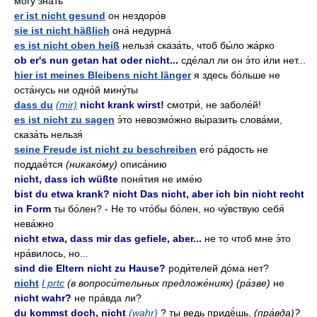
могу́ знать
er ist nicht gesund
он нездоро́в
sie ist nicht häßlich
она́ недурна́
es ist nicht oben heiß
нельзя́ сказа́ть, чтоб бы́ло жа́рко
ob er's nun getan hat oder nicht...
сде́лал ли он э́то и́ли нет...
hier ist meines Bleibens nicht länger
я здесь бо́льше не
оста́нусь ни одно́й мину́ты
dass du
(mir)
nicht krank wirst!
смотри́, не заболе́й!
es ist nicht zu sagen
э́то невозмо́жно вы́разить слова́ми,
сказа́ть нельзя́
seine Freude ist nicht zu beschreiben
его́ ра́дость не
поддаё́тся
(никако́му)
описа́нию
nicht, dass ich wüßte
поня́тия не име́ю
bist du etwa krank? nicht Das nicht, aber ich bin nicht recht
in Form
ты бо́лен? - Не то что́бы бо́лен, но чу́вствую себя́
нева́жно
nicht etwa, dass mir das gefiele, aber...
не то чтоб мне э́то
нра́вилось, но...
sind die Eltern nicht zu Hause?
роди́телей до́ма нет?
nicht
I prtc
(в вопроси́тельных предложе́ниях) (ра́зве)
не
nicht wahr?
не пра́вда ли?
du kommst doch, nicht
(wahr)
? ты ведь придё́шь,
(пра́вда)?