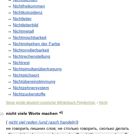
→
Nichtfreikommen
→
Nichtkoinzidenz
→
Nichtleiter
→
Nichtleiterbild
→
Nichtmetall
→
Nichtmischbarkeit
→
Nichtmitgehen der Farbe
→
Nichtoxydierbarkeit
→
Nichtrechenstellung
→
Nichtrest
→
Nichtsimultanübertragung
→
Nichtstichwort
→
Nichtübereinstimmung
→
Nichtzehnersystem
→
Nichtzuckerstoffe
Neue große deutsch-russische Wörterbuch Polytechnic
Nicht
>
nicht viele Worte machen
20
(
nicht viel reden (und rasch handeln)
)
не говорить лишних слов; не столько говорить, сколько делать