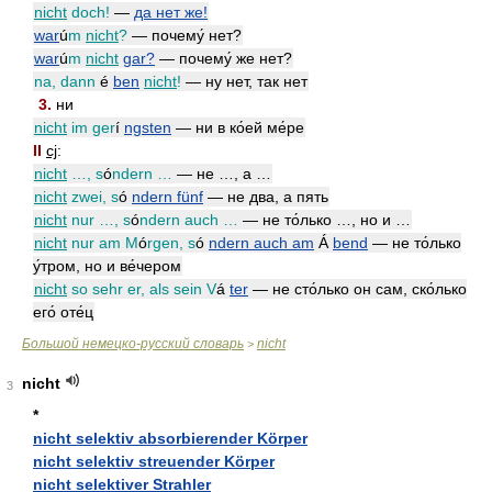
nicht
doch!
—
да нет же!
war
ú
m
nicht
?
— почему́ нет?
war
ú
m
nicht
gar?
— почему́ же нет?
na, dann
é
ben
nicht
!
— ну нет, так нет
3.
ни
nicht
im ger
í
ngsten
— ни в ко́ей ме́ре
II
cj
:
nicht
…, s
ó
ndern …
— не …, а …
nicht
zwei, s
ó
ndern fünf
— не два, а пять
nicht
nur …, s
ó
ndern auch …
— не то́лько …, но и …
nicht
nur am M
ó
rgen, s
ó
ndern auch am
Á
bend
— не то́лько
у́тром, но и ве́чером
nicht
so sehr er, als sein V
á
ter
— не сто́лько он сам, ско́лько
его́ оте́ц
Большой немецко-русский словарь
nicht
>
nicht
3
*
nicht selektiv absorbierender Körper
nicht selektiv streuender Körper
nicht selektiver Strahler