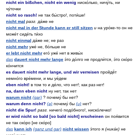
nicht ein bißchen, nicht ein wenig
ниско́лько, ничу́ть, ни
чу́точки
nicht so rasch!
не так бы́стро!, поти́ше!
nicht mal
разг.
да́же не
nicht mal in der Stunde kann er still sitzen
и
на уро́ке-то он не
може́т сиде́ть ти́хо
nicht einmal
да́же не; не раз
nicht mehr
уже́ не, бо́льше не
er lebt nicht mehr
его́ уже́ нет в живы́х
das
dauert nicht mehr lange
э́то до́лго не продли́тся, э́то ско́ро
ко́нчится
es dauert nicht mehr lange, und wir verreisen
пройдё́т
немно́го вре́мени, и мы уе́дем
eben nicht!
в том то и де́ло, что нет!; как раз нет!
na, dann eben nicht
ну нет, так нет
warum nicht
(gar)
? почему́ бы нет?
warum denn nicht?
(а)
почему́ бы
(и)
нет?
nicht die Spur!
разг.
ничего́ подо́бного!, ниско́лечко!
er wird nicht so bald [so bald nicht] erscheinen
он поя́вится
не так ско́ро [не ско́ро]
das
kann ich
(ganz und gar)
nicht wissen
э́того я
(ника́к)
не