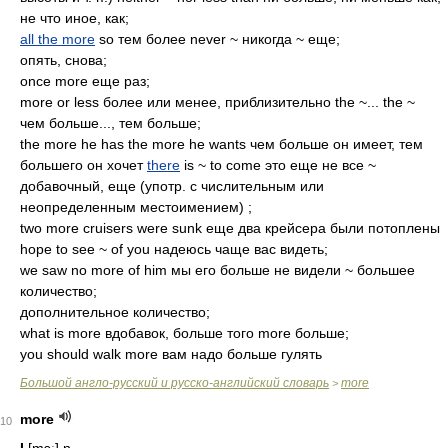
не что иное, как;
all the more
so тем более never ~ никогда ~ еще;
опять, снова;
once more еще раз;
more or less более или менее, приблизительно the ~... the ~
чем больше..., тем больше;
the more he has the more he wants чем больше он имеет, тем
большего он хочет
there
is ~ to come это еще не все ~
добавочный, еще (употр. с числительным или
неопределенным местоимением) ;
two more cruisers were sunk еще два крейсера были потоплены
hope to see ~ of you надеюсь чаще вас видеть;
we saw no more of him мы его больше не видели ~ большее
количество;
дополнительное количество;
what is more вдобавок, больше того more больше;
you should walk more вам надо больше гулять
Большой англо-русский и русско-английский словарь
more
>
more
10