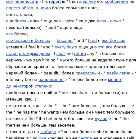
мог
переносить
- his
report
is * than a
survey
его
сообщение
не
просто
обзор
,
а
нечто
более серьезное еще;
опять, снова;
в
добавок
- once * еще раз -
twice
* еще два
раза
-
never
*
никогда (больше) - * and * еще и еще;
все
более;
все больше и больше
- I
became
* and *
tired
я
все больше
уставал - I feel it * and *
every day
я ощущаю
это все
более
остро
с каждым днем
- I
shall
not
return
any * я больше не
вернусь - we saw him no * мы его больше не видели служит для
образования сравнит. ст. многосложных прилагательных и
наречий более - * beautiful более
прекрасный
- *
easily
легче
- *
intensely более
напряженно
> * or less более или
менее
;
до некоторой степени
;
приблизительно > neither * nor less than... ни больше (и) не
меньше, как...;
не что иное, как... > the *... the * чем больше..., тем больше... >
the * he has the * he wants чем больше он имеет, тем большего
он хочет > the * the better чем больше, тем
лучше
> the * the
merrier чем больше, тем веселее;
в тесноте, да не
в обиде
> * so того более > she is beautiful but
her sister is * so
она
красива, но ее
сестра
еще красивее > (all)