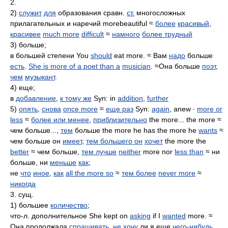
2.
2)
служит
для
образования сравн.
ст.
многосложных
прилагательных и наречий morebeautiful ≈
более
красивый
,
красивее
much more
difficult
≈
намного
более трудный
3) больше;
в большей степени You
should
eat more. ≈ Вам
надо
больше
есть
.
She is more of a poet than a
musician
. ≈Она больше
поэт
,
чем
музыкант
.
4) еще;
в
добавление
,
к тому же
Syn: in
addition
,
further
5)
опять
,
снова
once more
≈
еще раз
Syn:
again
, anew ∙
more or
less
≈
более или менее
,
приблизительно
the more... the more ≈
чем больше...,
тем
больше the more he has the more he
wants
≈
чем больше он
имеет
,
тем большего он
хочет
the more the
better
≈ чем больше,
тем лучше
neither
more nor
less than
≈ ни
больше, ни
меньше
как
;
не
что
иное
,
как
all the more so
≈
тем более
never more
≈
никогда
3. сущ.
1) большее
количество
;
что-л. дополнительное She kept on
asking
if I
wanted
more. ≈
Она продолжала
спрашивать
,
не
хочу
ли я еще
чего-нибудь
.