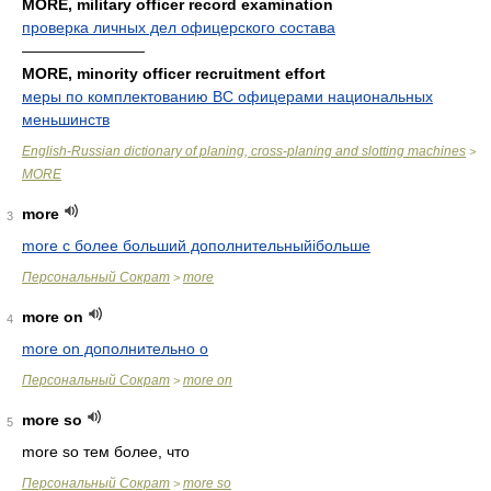
MORE, military officer record examination
проверка личных дел офицерского состава
————————
MORE, minority officer recruitment effort
меры по комплектованию ВС офицерами национальных
меньшинств
English-Russian dictionary of planing, cross-planing and slotting machines
>
MORE
more
3
more c более больший дополнительныйiбольше
Персональный Сократ
more
>
more on
4
more on дополнительно о
Персональный Сократ
more on
>
more so
5
more so тем более, что
Персональный Сократ
more so
>