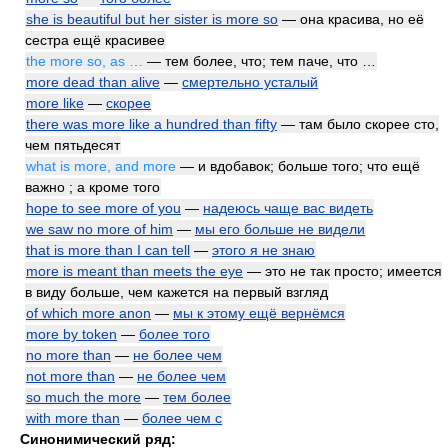
she is beautiful but her sister is more so
— она красива, но её
сестра ещё красивее
the more so, as …
— тем более, что; тем паче, что …
more dead than alive
—
смертельно усталый
more like
—
скорее
there was more like a hundred than fifty
— там было скорее сто,
чем пятьдесят
what is more, and more
— и вдобавок; больше того; что ещё
важно ; а кроме того
hope to see more of you
—
надеюсь чаще вас видеть
we saw no more of him
—
мы его больше не видели
that is more than I can tell
—
этого я не знаю
more is meant than meets the eye
— это не так просто; имеется
в виду больше, чем кажется на первый взгляд
of which more anon
—
мы к этому ещё вернёмся
more by token
—
более того
no more than
—
не более чем
not more than
—
не более чем
so much the more
—
тем более
with more than
—
более чем с
Синонимический ряд: