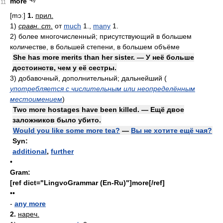
more
11
[mɔː]
1.
прил.
1)
сравн. ст.
от
much
1.,
many
1.
2)
более многочисленный; присутствующий в большем
количестве, в большей степени, в большем объёме
She has more merits than her sister. — У неё больше
достоинств, чем у её сестры.
3)
добавочный, дополнительный; дальнейший
(
употребляется с числительным или неопределённым
местоимением
)
Two more hostages have been killed. — Ещё двое
заложников было убито.
Would you like some more tea?
—
Вы не хотите ещё чая?
Syn:
additional
,
further
•
Gram:
[ref dict="LingvoGrammar (En-Ru)"]more[/ref]
••
-
any more
2.
нареч.