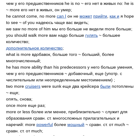
чем у его предшественников he is no ~ его нет в живых no: he is
~ more его нет в живых, он умер;
he cannot come, no more
can I
он не
может
прийти
,
как и
я hope
to see ~ of you надеюсь чаще вас видеть;
we saw no more of him мы его больше не видели more больше;
you should walk more вам надо больше
гулять
~ большее
количество;
дополнительное количество
;
what is more вдобавок, больше того ~ больший, более
многочисленный;
he has more ability than his predecessors у него больше умения,
чем у его предшественников ~ добавочный, еще (употр. с
числительным или неопределенным местоимением) ;
two more
cruisers
were sunk еще два крейсера
были
потоплены
~ еще;
опять, снова;
once more еще раз;
more or less более или менее, приблизительно ~ служит для
образования сравн. ст. многосложных прилагательных и
наречий: more
powerful
более
мощный
~ сравн. ст. от much ~
сравн. ст. от much;