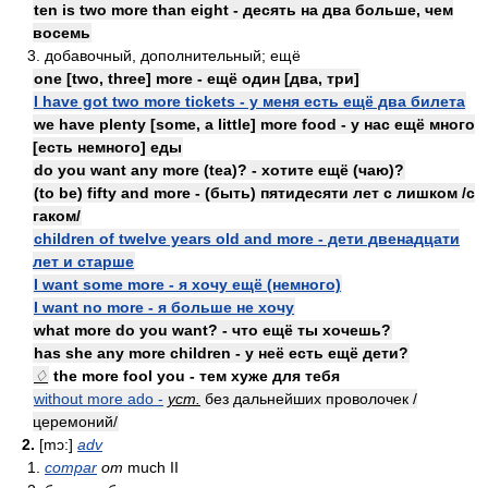
ten is two more than eight - десять на два больше, чем
восемь
3. добавочный, дополнительный; ещё
one [two, three] more - ещё один [два, три]
I have got two more tickets - у меня есть ещё два билета
we have plenty [some, a little] more food - у нас ещё много
[есть немного] еды
do you want any more (tea)? - хотите ещё (чаю)?
(to be) fifty and more - (быть) пятидесяти лет с лишком /с
гаком/
children of twelve years old and more - дети двенадцати
лет и старше
I want some more - я хочу ещё (немного)
I want no more - я больше не хочу
what more do you want? - что ещё ты хочешь?
has she any more children - у неё есть ещё дети?
♢
the more fool you - тем хуже для тебя
without more ado -
уст.
без дальнейших проволочек /
церемоний/
2.
[mɔ:]
adv
1.
compar
от
much II