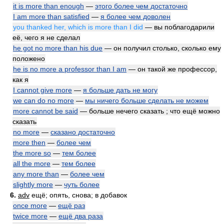
it is more than enough
—
этого более чем достаточно
I am more than satisfied
—
я более чем доволен
you thanked her, which is more than I did
— вы поблагодарили
её, чего я не сделал
he got no more than his due
— он получил столько, сколько ему
положено
he is no more a professor than I am
— он такой же профессор,
как я
I cannot give more
—
я больше дать не могу
we can do no more
—
мы ничего больше сделать не можем
more cannot be said
— больше нечего сказать ; что ещё можно
сказать
no more
—
сказано достаточно
more then
—
более чем
the more so
—
тем более
all the more
—
тем более
any more than
—
более чем
slightly more
—
чуть более
6.
adv
ещё; опять, снова; в добавок
once more
—
ещё раз
twice more
—
ещё два раза