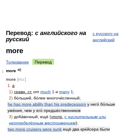
Перевод:
с английского на
с русского на
русский
английский
more
Толкование
Перевод
more
1
more
[mɔ:]
1.
a
1)
сравн. ст.
от
much
1
и
many
1
;
2)
бо́льший, бо́лее многочи́сленный;
he has more ability than his predecessors
у него́ бо́льше
уме́ния, чем у его́ предше́ственников
3)
доба́вочный, ещё (
употр.
с числительным или
неопределённым местоимением
);
two more cruisers were sunk
ещё два кре́йсера бы́ли