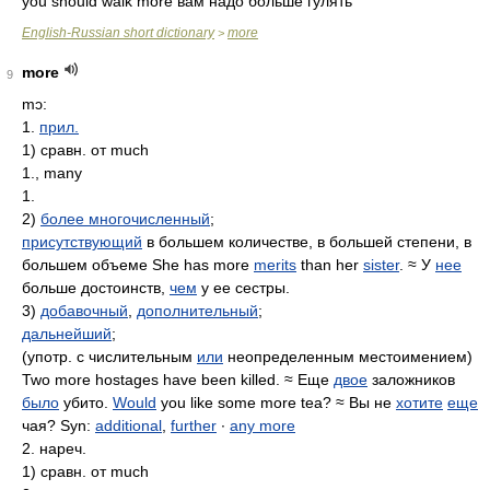
you should walk more вам надо больше гулять
English-Russian short dictionary
more
>
more
9
mɔ:
1.
прил.
1) сравн. от much
1., many
1.
2)
более многочисленный
;
присутствующий
в большем количестве, в большей степени, в
большем объеме She has more
merits
than her
sister
. ≈ У
нее
больше достоинств,
чем
у ее сестры.
3)
добавочный
,
дополнительный
;
дальнейший
;
(употр. с числительным
или
неопределенным местоимением)
Two more hostages have been killed. ≈ Еще
двое
заложников
было
убито.
Would
you like some more tea? ≈ Вы не
хотите
еще
чая? Syn:
additional
,
further
∙
any more
2. нареч.
1) сравн. от much