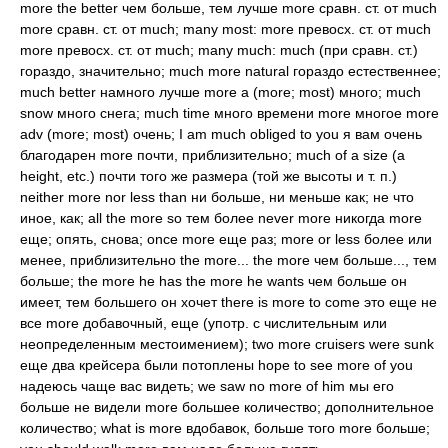
more the better чем больше, тем лучше more сравн. ст. от much
more сравн. ст. от much; many most: more превосх. ст. от much
more превосх. ст. от much; many much: much (при сравн. ст.)
гораздо, значительно; much more natural гораздо естественнее;
much better намного лучше more a (more; most) много; much
snow много снега; much time много времени more многое more
adv (more; most) очень; I am much obliged to you я вам очень
благодарен more почти, приблизительно; much of a size (a
height, etc.) почти того же размера (той же высоты и т. п.)
neither more nor less than ни больше, ни меньше как; не что
иное, как; all the more so тем более never more никогда more
еще; опять, снова; once more еще раз; more or less более или
менее, приблизительно the more... the more чем больше..., тем
больше; the more he has the more he wants чем больше он
имеет, тем большего он хочет there is more to come это еще не
все more добавочный, еще (употр. с числительным или
неопределенным местоимением); two more cruisers were sunk
еще два крейсера были потоплены hope to see more of you
надеюсь чаще вас видеть; we saw no more of him мы его
больше не видели more большее количество; дополнительное
количество; what is more вдобавок, больше того more больше;