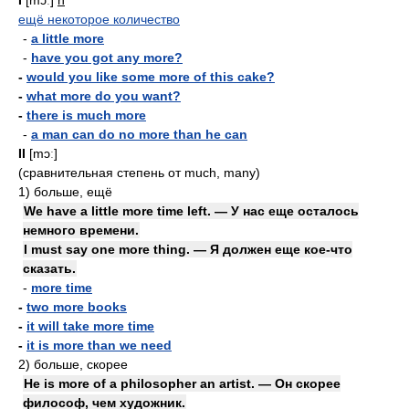
I
[mɔː]
n
ещё некоторое количество
-
a little more
-
have you got any more?
-
would you like some more of this cake?
-
what more do you want?
-
there is much more
-
a man can do no more than he can
II
[mɔː]
(сравнительная степень от much, many)
1)
больше, ещё
We have a little more time left. — У нас еще осталось
немного времени.
I must say one more thing. — Я должен еще кое-что
сказать.
-
more time
-
two more books
-
it will take more time
-
it is more than we need
2)
больше, скорее
He is more of a philosopher an artist. — Он скорее
философ, чем художник.