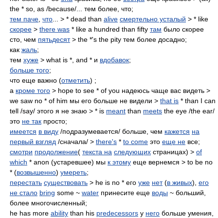
the * so, as /because/... тем более, что;
тем паче
,
что
... > * dead than
alive
смертельно усталый
> * like
скорее
>
there was
* like a hundred than fifty
там
было скорее
сто, чем
пятьдесят
> the *'s the pity тем более досадно;
как
жаль
;
тем
хуже
> what is *, and * и
вдобавок
;
больше того
;
что еще важно (
отметить
) ;
а
кроме того
> hope to see * of you надеюсь чаще вас видеть >
we saw no * of him мы его больше не видели >
that is
* than I can
tell /say/ этого я не знаю > * is
meant
than
meets
the eye /the ear/
это
не так
просто;
имеется
в виду
/подразумевается/ больше, чем
кажется
на
первый взгляд
/сначала/ >
there's
*
to come
это
еще не
все;
смотри
продолжение
(
текста на
следующих
страницах) >
of
which
* anon (устаревшее) мы
к этому
еще вернемся > to be no
* (
возвышенно
)
умереть
;
перестать
существовать
> he is no * его
уже
нет
(
в живых
),
его
не стало
bring
some ~
water
принесите еще
воды
~ больший,
более многочисленный;
he has more
ability
than his
predecessors
у
него
больше умения,