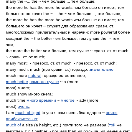
many the ~... the ~ чем больше..., тем больше;
the more he has the more he wants чем больше он имеет, тем
большего он хочет the ~... the ~ чем больше..., тем больше;
the more he has the more he wants чем больше он имеет, тем
большего он хочет ~ служит для образования сравн. ст.
многосложных прилагательных и наречий: more powerful более
мощный the ~ the better чем больше, тем лучше the: ~ тем;
чем;
the more the better чем больше, тем лучше ~ сравн. ст. от much
~ сравн. ст. от much;
many most: ~ превосх. ст. от much ~ превосх. ст. от much;
many much: much (при сравн. ст.) гораздо,
значительно
;
much more
natural
гораздо естественнее;
much better
намного лучше
~ a (more;
most) много;
much snow много снега;
much time
много времени
~
многое
~ adv (more;
most)
очень
;
I am
much obliged
to you я вам очень благодарен ~
почти
,
приблизительно
;
much of
a size (a height, etc.) почти того же размера (
той
же
высоты и т. п.) neither ~ nor less than ни больше, ни меньше как;