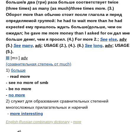
больше/в два (три) раза больше соответствует twice
(three times) as many (as much)/three times more. (3.)
Оборот more than обычно стоит после глагола и перед
определяемой группой: he had to wait more than he had
expected ему пришлось ждать больше/дольше, чем он
ожидал; he gave me more money than I asked for он дал мне
больше денег, чем я просил. (4.) For more 2.;
See
else
,
adv
(5.)
See
many
,
adj
; USAGE (2.), (4.). (6.)
See
long
,
adv
; USAGE
(5.).
III
[mɔː]
adv
(сравнительная степень от much)
1)
больше
-
read more
- see no more of smb
- be no more
-
no more
2)
служит для образования сравнительных степеней
многосложных прилагательных и наречий
-
more interesting
English-Russian combinatory dictionary
more
>