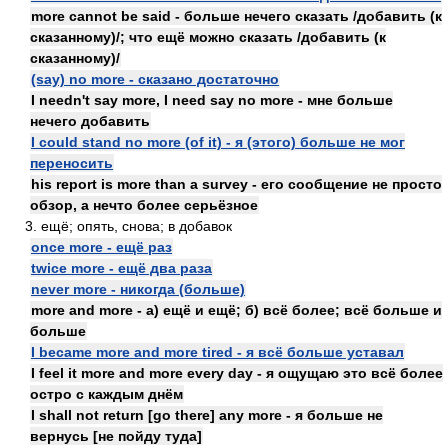
more cannot be said - больше нечего сказать /добавить (к
сказанному)/; что ещё можно сказать /добавить (к
сказанному)/
(say) no more - сказано достаточно
I needn't say more, I need say no more - мне больше
нечего добавить
I could stand no more (of it) - я (этого) больше не мог
переносить
his report is more than a survey - его сообщение не просто
обзор, а нечто более серьёзное
3. ещё; опять, снова; в добавок
once more - ещё раз
twice more - ещё два раза
never more - никогда (больше)
more and more - а) ещё и ещё; б) всё более; всё больше и
больше
I became more and more tired - я всё больше уставал
I feel it more and more every day - я ощущаю это всё более
остро с каждым днём
I shall not return [go there] any more - я больше не
вернусь [не пойду туда]