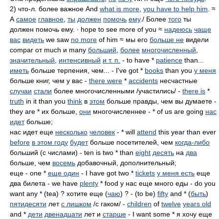
2) что-л. более важное And
what is more
,
you have to help him
. ≈
А
самое
главное
,
ты
должен
помочь
ему
./ Более
того
ты
должен помочь ему. ∙ hope to see more of you ≈
надеюсь
чаще
вас
видеть
we saw
no more
of him ≈ мы его
больше не
видели
compar от much и many
больший
,
более
многочисленный
,
значительный
,
интенсивный
и т. п.
- to have *
patience
than...
иметь
больше терпения, чем... - I've got *
books
than you
у меня
больше книг, чем у вас -
there were
*
accidents
несчастные
случаи
стали
более многочисленными /участились/ -
there is
*
truth
in it than you
think
в
этом
больше правды, чем вы думаете -
they are * их больше,
они
многочисленнее - * of us are going
нас
идет
больше;
нас идет еще
несколько
человек
- * will
attend
this year than ever
before
в этом году
будет
больше посетителей, чем
когда-либо
больший (с числами) - ten is two * than
eight
десять
на
два
больше, чем
восемь
добавочный, дополнительный;
еще - one *
еще один
- I have got two *
tickets
у меня есть
еще
два билета - we have
plenty
* food у нас еще много еды - do you
want any * (tea) ? хотите еще (
чаю
) ? - (to be)
fifty
and * (
быть
)
пятидесяти
лет
с лишком
/с гаком/ -
children
of
twelve
years old
and *
дети
двенадцати
лет и
старше
- I want some * я хочу еще