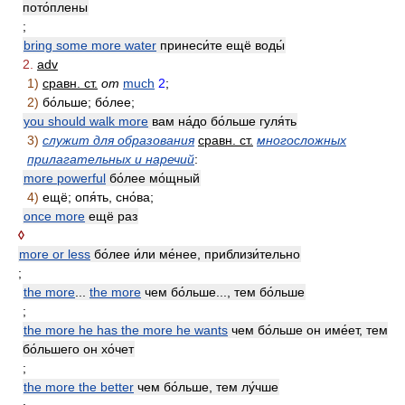
пото́плены
;
bring some more water
принеси́те ещё воды́
2.
adv
1)
сравн. ст.
от
much
2
;
2)
бо́льше; бо́лее;
you should walk more
вам на́до бо́льше гуля́ть
3)
служит для образования
сравн. ст.
многосложных
прилагательных и наречий
:
more powerful
бо́лее мо́щный
4)
ещё; опя́ть, сно́ва;
once more
ещё раз
◊
more or less
бо́лее и́ли ме́нее, приблизи́тельно
;
the more
...
the more
чем бо́льше..., тем бо́льше
;
the more he has the more he wants
чем бо́льше он име́ет, тем
бо́льшего он хо́чет
;
the more the better
чем бо́льше, тем лу́чше