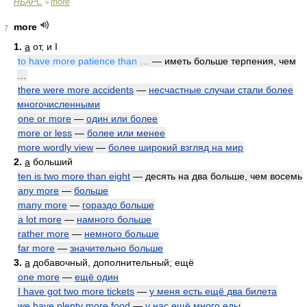
НБАРС
more
>
more
7
1.
a
от, и I
to have more patience than …
— иметь больше терпения, чем
…
there were more accidents
—
несчастные случаи стали более
многочисленными
one or more
—
один или более
more or less
—
более или менее
more wordly view
—
более широкий взгляд на мир
2.
a
больший
ten is two more than eight
— десять на два больше, чем восемь
any more
—
больше
many more
—
гораздо больше
a lot more
—
намного больше
rather more
—
немного больше
far more
—
значительно больше
3.
a
добавочный, дополнительный; ещё
one more
—
ещё один
I have got two more tickets
—
у меня есть ещё два билета
we have plenty more food
—
у нас ещё много еды