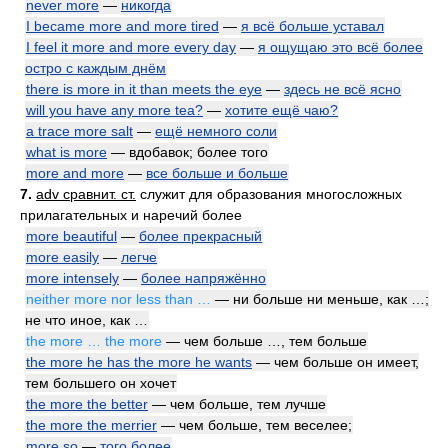
never more
—
никогда
I became more and more tired
—
я всё больше уставал
I feel it more and more every day
—
я ощущаю это всё более
остро с каждым днём
there is more in it than meets the eye
—
здесь не всё ясно
will you have any more tea?
—
хотите ещё чаю?
a trace more salt
—
ещё немного соли
what is more
— вдобавок; более того
more and more
—
все больше и больше
7.
adv сравнит. ст.
служит для образования многосложных
прилагательных и наречий более
more beautiful
—
более прекрасный
more easily
—
легче
more intensely
—
более напряжённо
neither more nor less than …
— ни больше ни меньше, как …;
не что иное, как …
the more … the more
— чем больше …, тем больше
the more he has the more he wants
— чем больше он имеет,
тем большего он хочет
the more the better
— чем больше, тем лучше
the more the merrier
— чем больше, тем веселее;
more so
—
того более