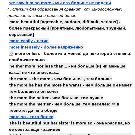
we saw him no more - мы его больше не видели
4.
служит для образования
сравнит. ст.
многосложных
прилагательных и наречий
более
more beautiful [agreeable, curious, difficult, serious] -
более прекрасный [приятный, любопытный, трудный,
серьёзный]
more easily - легче
more intensely - более напряжённо
♢
more or less - более или менее; до некоторой степени;
приблизительно
neither more nor less than... - ни больше (и) ни меньше,
как...; не что иное, как...
the more... the more - чем больше..., тем больше
the more he has the more he wants - чем больше он имеет,
тем большего он хочет
the more the better - чем больше, тем лучше
the more the merrier - чем больше, тем веселее; ≅ в
тесноте, да не в обиде
more so - того более
she is beautiful but her sister is more so - она красива, но
её сестра ещё красивее