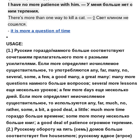
I have no more patience with him. — У меня больше нет с
ним терпения.
There's more than one way to kill a cat. —
◊
Свет клином не
сошелся.
-
it is more a question of time
•
USAGE:
(1.) Русские гораздо/намного больше соответствуют
сочетаниям прилагательного more с разными
усилителями. Если more определяет исчисляемое
существительное, то употребляются any, far, many, no,
several, some, a few, a good many, a great many: many more
questions намного больше вопросов; several more lessons
еще несколько уроков; a few more days еще несколько
дней. Если more определяет неисчисляемое
существительное, то используются any, far, much, no,
rather, some, a bit, a good deal, a little: much more time
гораздо больше времени; some more money несколько
больше книг; a good deal of patience огромное терпение.
(2.) Русскому обороту на пять (семь) домов больше
соответствует five housesmore; русскому вдвое (втрое)