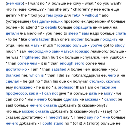
(
немного
) - I want no * я больше не хочу - what * do you want?
что ты еще хочешь? - has she any * children? у нее есть еще
дети? > the * fool you
тем хуже
для
тебя
>
without
* ado
(устаревшее)
без
дальнейших
проволочек /церемоний/ больше,
более - to attend * to
details
больше
обращать
внимания на
детали
/на мелочи/ - you need to
sleep
*
вам
надо больше
спать
- to be * like
one's father
than one's
mother
больше
походить
на
отца, чем на
мать
- much *
гораздо больше
-
you've
got to
study
much * вам
необходимо
заниматься
гораздо
/намного/ больше -
he was *
frightened
than hurt он больше испугался, чем ушибся -
* than
более чем
- it is * than
enough
этого
более чем
достаточно
- I am * than
satisfied
я более чем доволен - you
thanked
her,
which is
* than I did вы поблагодарили ее,
чего
я не
сделал
- he got no * than his due он получил
столько
,
сколько
ему
положено
- he is no * a
professor
than I am он
такой же
профессор
,
как я - I
can not
give * я больше
дать
не
могу
- we
can do no * мы
ничего
больше
сделать
не
можем
- *
cannot
be
said больше
нечего сказать
/добавить (к сказанному) /;
что еще
можно сказать
/добавить (к сказанному) / - (say) no *
сказано достаточно - I
needn't
say *, I need
say no
*
мне
больше
нечего
добавить - I
could
stand
no * (of it) я (этого) больше не