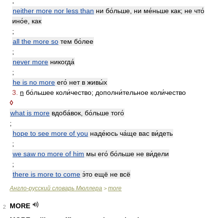
;
neither more nor less than
ни бо́льше, ни ме́ньше как; не что́
ино́е, как
;
all the more so
тем бо́лее
;
never more
никогда́
;
he is no more
его́ нет в живы́х
3.
n
бо́льшее коли́чество; дополни́тельное коли́чество
◊
what is more
вдоба́вок, бо́льше того́
;
hope to see more of you
наде́юсь ча́ще вас ви́деть
;
we saw no more of him
мы его́ бо́льше не ви́дели
;
there is more to come
э́то ещё не всё
Англо-русский словарь Мюллера
more
>
MORE
2