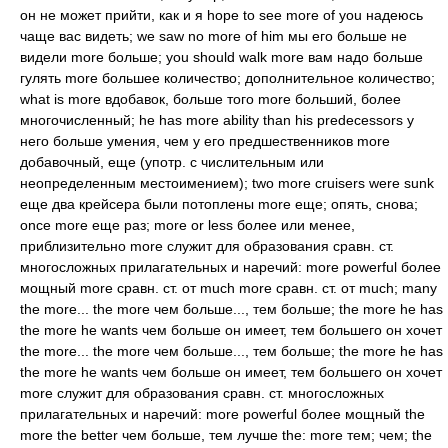
он не может прийти, как и я hope to see more of you надеюсь
чаще вас видеть; we saw no more of him мы его больше не
видели more больше; you should walk more вам надо больше
гулять more большее количество; дополнительное количество;
what is more вдобавок, больше того more больший, более
многочисленный; he has more ability than his predecessors у
него больше умения, чем у его предшественников more
добавочный, еще (употр. с числительным или
неопределенным местоимением); two more cruisers were sunk
еще два крейсера были потоплены more еще; опять, снова;
once more еще раз; more or less более или менее,
приблизительно more служит для образования сравн. ст.
многосложных прилагательных и наречий: more powerful более
мощный more сравн. ст. от much more сравн. ст. от much; many
the more... the more чем больше..., тем больше; the more he has
the more he wants чем больше он имеет, тем большего он хочет
the more... the more чем больше..., тем больше; the more he has
the more he wants чем больше он имеет, тем большего он хочет
more служит для образования сравн. ст. многосложных
прилагательных и наречий: more powerful более мощный the
more the better чем больше, тем лучше the: more тем; чем; the