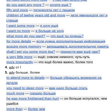
do you want any more ?
—
хотите ещё ?
fifty and more
—
пятидесяти лет с лишком
children of twelve years old and more
—
дети двенадцати лет и
старше
I want some more
—
я хочу ещё
I want no more
—
я больше не хочу
what more do you want?
—
что ещё ты хочешь?
for more details
—
если нужна дополнительная информация
acquire more memory
—
запрашивать дополнительную память
shall I get you some more tea?
—
принести вам ещё чаю?
a very little more
— ещё; совсем немного; чуть-чуть
more importantly
— что ещё более важно, более того
4.
adv
от I
5.
adv
больше, более
to attend more to details
—
больше обращать внимания на
детали
you need to sleep more
—
вам надо больше спать
much more
—
гораздо больше
he was more frightened than hurt
— он больше испугался, чем
ушибся
more than
—
более чем