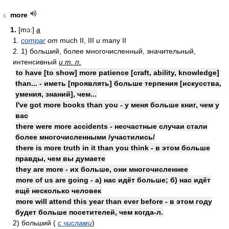
more
6
1.
[mɔ:]
a
1.
compar
от
much II, III
и
many II
2. 1) больший, более многочисленный, значительный,
интенсивный
и т. п.
to have [to show] more patience [craft, ability, knowledge]
than... - иметь [проявлять] больше терпения [искусства,
умения, знаний], чем...
I've got more books than you - у меня больше книг, чем у
вас
there were more accidents - несчастные случаи стали
более многочисленными /участились/
there is more truth in it than you think - в этом больше
правды, чем вы думаете
they are more - их больше, они многочисленнее
more of us are going - а) нас идёт больше; б) нас идёт
ещё несколько человек
more will attend this year than ever before - в этом году
будет больше посетителей, чем когда-л.
2) больший (
с числами
)