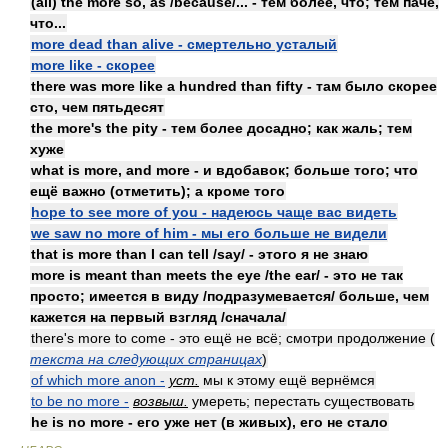
(all) the more so, as /because/... - тем более, что; тем паче,
что...
more dead than alive - смертельно усталый
more like - скорее
there was more like a hundred than fifty - там было скорее
сто, чем пятьдесят
the more's the pity - тем более досадно; как жаль; тем
хуже
what is more, and more - и вдобавок; больше того; что
ещё важно (отметить); а кроме того
hope to see more of you - надеюсь чаще вас видеть
we saw no more of him - мы его больше не видели
that is more than I can tell /say/ - этого я не знаю
more is meant than meets the eye /the ear/ - это не так
просто; имеется в виду /подразумевается/ больше, чем
кажется на первый взгляд /сначала/
there's more to come - это ещё не всё; смотри продолжение (
текста на следующих страницах
)
of which more anon -
уст.
мы к этому ещё вернёмся
to be no more -
возвыш.
умереть; перестать существовать
he is no more - его уже нет (в живых), его не стало