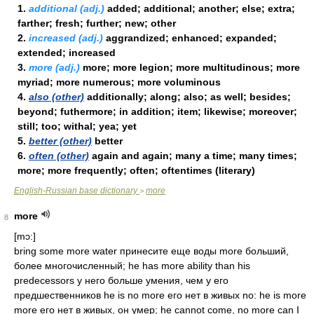
1.
additional (adj.)
added; additional; another; else; extra;
farther; fresh; further; new; other
2.
increased (adj.)
aggrandized; enhanced; expanded;
extended; increased
3.
more (adj.)
more; more legion; more multitudinous; more
myriad; more numerous; more voluminous
4.
also (other)
additionally; along; also; as well; besides;
beyond; futhermore; in addition; item; likewise; moreover;
still; too; withal; yea; yet
5.
better (other)
better
6.
often (other)
again and again; many a time; many times;
more; more frequently; often; oftentimes (literary)
English-Russian base dictionary
more
>
more
8
[mɔ:]
bring some more water принесите еще воды more больший,
более многочисленный; he has more ability than his
predecessors у него больше умения, чем у его
предшественников he is no more его нет в живых no: he is more
more его нет в живых, он умер; he cannot come, no more can I