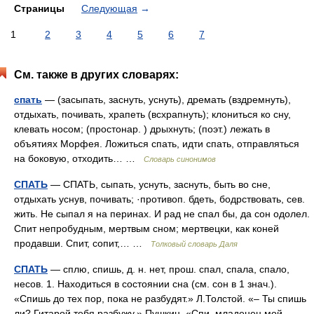
Страницы
Следующая
→
1
2
3
4
5
6
7
См. также в других словарях:
спать
— (засыпать, заснуть, уснуть), дремать (вздремнуть),
отдыхать, почивать, храпеть (всхрапнуть); клониться ко сну,
клевать носом; (простонар. ) дрыхнуть; (поэт.) лежать в
объятиях Морфея. Ложиться спать, идти спать, отправляться
на боковую, отходить… …
Словарь синонимов
СПАТЬ
— СПАТЬ, сыпать, уснуть, заснуть, быть во сне,
отдыхать уснув, почивать; ·противоп. бдеть, бодрствовать, сев.
жить. Не сыпал я на перинах. И рад не спал бы, да сон одолел.
Спит непробудным, мертвым сном; мертвецки, как коней
продавши. Спит, сопит,… …
Толковый словарь Даля
СПАТЬ
— сплю, спишь, д. н. нет, прош. спал, спала, спало,
несов. 1. Находиться в состоянии сна (см. сон в 1 знач.).
«Спишь до тех пор, пока не разбудят.» Л.Толстой. «– Ты спишь
ли? Гитарой тебя разбужу.» Пушкин. «Спи, младенец мой