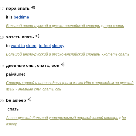
пора спать
17
it is
bedtime
Большой англо-русский и русско-английский словарь
пора спать
>
хотеть спать
18
to
want to
sleep
,
to feel
sleepy
Большой англо-русский и русско-английский словарь
хотеть спать
>
дневные сны, спать, сон
19
päiväunet
Словарь корней и производных форм языка Идо с переводом на русский
язык
дневные сны, спать, сон
>
be asleep
20
спать
Англо-русский большой универсальный переводческий словарь
be
>
asleep