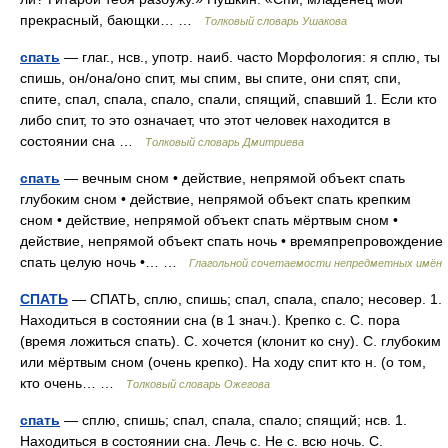
прекрасный, бающки… …
Толковый словарь Ушакова
спать
— глаг., нсв., употр. наиб. часто Морфология: я сплю, ты
спишь, он/она/оно спит, мы спим, вы спите, они спят, спи,
спите, спал, спала, спало, спали, спящий, спавший 1. Если кто
либо спит, то это означает, что этот человек находится в
состоянии сна …
Толковый словарь Дмитриева
спать
— вечным сном • действие, непрямой объект спать
глубоким сном • действие, непрямой объект спать крепким
сном • действие, непрямой объект спать мёртвым сном •
действие, непрямой объект спать ночь • времяпрепровождение
спать целую ночь •… …
Глагольной сочетаемости непредметных имён
СПАТЬ
— СПАТЬ, сплю, спишь; спал, спала, спало; несовер. 1.
Находиться в состоянии сна (в 1 знач.). Крепко с. С. пора
(время ложиться спать). С. хочется (клонит ко сну). С. глубоким
или мёртвым сном (очень крепко). На ходу спит кто н. (о том,
кто очень… …
Толковый словарь Ожегова
спать
— сплю, спишь; спал, спала, спало; спящий; нсв. 1.
Находиться в состоянии сна. Лечь с. Не с. всю ночь. С.