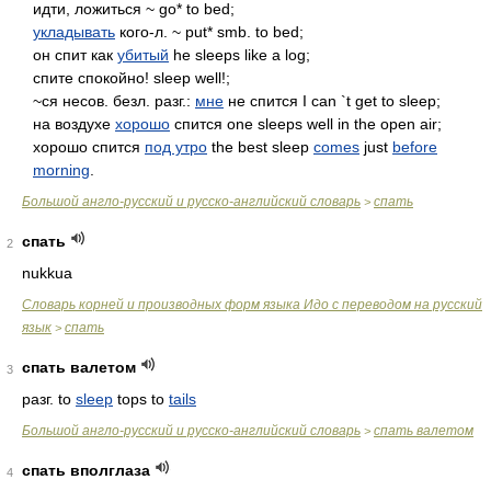
идти, ложиться ~ go* to bed;
укладывать
кого-л. ~ put* smb. to bed;
он спит как
убитый
he sleeps like a log;
спите спокойно! sleep well!;
~ся несов. безл. разг.:
мне
не спится I can `t get to sleep;
на воздухе
хорошо
спится one sleeps well in the open air;
хорошо спится
под утро
the best sleep
comes
just
before
morning
.
Большой англо-русский и русско-английский словарь
спать
>
спать
2
nukkua
Словарь корней и производных форм языка Идо с переводом на русский
язык
спать
>
спать валетом
3
разг. to
sleep
tops to
tails
Большой англо-русский и русско-английский словарь
спать валетом
>
спать вполглаза
4