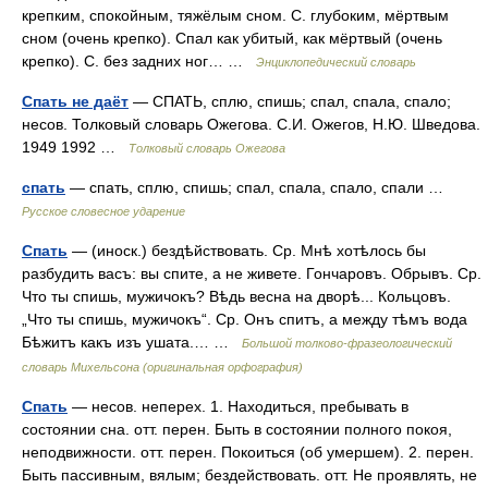
крепким, спокойным, тяжёлым сном. С. глубоким, мёртвым
сном (очень крепко). Спал как убитый, как мёртвый (очень
крепко). С. без задних ног… …
Энциклопедический словарь
Спать не даёт
— СПАТЬ, сплю, спишь; спал, спала, спало;
несов. Толковый словарь Ожегова. С.И. Ожегов, Н.Ю. Шведова.
1949 1992 …
Толковый словарь Ожегова
спать
— спать, сплю, спишь; спал, спала, спало, спали …
Русское словесное ударение
Спать
— (иноск.) бездѣйствовать. Ср. Мнѣ хотѣлось бы
разбудить васъ: вы спите, а не живете. Гончаровъ. Обрывъ. Ср.
Что ты спишь, мужичокъ? Вѣдь весна на дворѣ... Кольцовъ.
„Что ты спишь, мужичокъ“. Ср. Онъ спитъ, а между тѣмъ вода
Бѣжитъ какъ изъ ушата.… …
Большой толково-фразеологический
словарь Михельсона (оригинальная орфография)
Спать
— несов. неперех. 1. Находиться, пребывать в
состоянии сна. отт. перен. Быть в состоянии полного покоя,
неподвижности. отт. перен. Покоиться (об умершем). 2. перен.
Быть пассивным, вялым; бездействовать. отт. Не проявлять, не