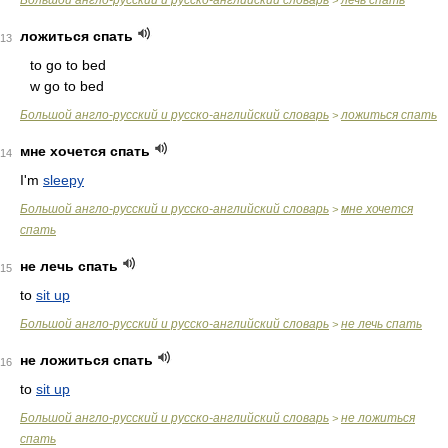
Большой англо-русский и русско-английский словарь
лечь спать
>
ложиться спать
13
to go to bed
w go to bed
Большой англо-русский и русско-английский словарь
ложиться спать
>
мне хочется спать
14
I'm
sleepy
Большой англо-русский и русско-английский словарь
мне хочется
>
спать
не лечь спать
15
to
sit up
Большой англо-русский и русско-английский словарь
не лечь спать
>
не ложиться спать
16
to
sit up
Большой англо-русский и русско-английский словарь
не ложиться
>
спать