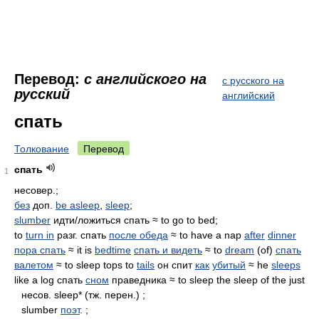
Перевод:
с английского на
с русского на
русский
английский
спать
Толкование
Перевод
спать
1
несовер.;
без
доп.
be asleep
,
sleep
;
slumber
идти/ложиться спать ≈ to go to bed;
to
turn in
разг. спать
после обеда
≈ to have a nap
after
dinner
пора спать
≈ it is
bedtime
спать и видеть
≈ to
dream
(of)
спать
валетом
≈ to sleep tops to
tails
он спит
как
убитый
≈ he
sleeps
like a log спать
сном
праведника ≈ to sleep the sleep of the just
несов. sleep* (тж. перен.) ;
slumber
поэт
. ;