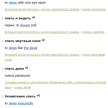
to
sleep
with one eye open
Большой англо-русский и русско-английский словарь
спать вполглаза
>
спать и видеть
5
перен. to
dream
(of)
Большой англо-русский и русско-английский словарь
спать и видеть
>
спать мертвым сном
6
to
sleep
like
the dead
Большой англо-русский и русско-английский словарь
спать мертвым
>
сном
спать днем
7
nukua päiväunet
Словарь корней и производных форм языка Идо с переводом на русский
язык
спать днем
>
безмятежно спать
8
to
sleep
peacefully