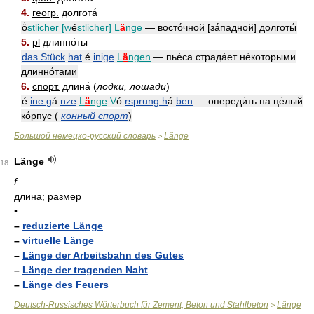
4.
геогр.
долгота́
ö́
stlicher [w
é
stlicher]
L
ä
nge
— восто́чной [за́падной] долготы́
5.
pl
длинно́ты
das Stück
hat
é
inige
L
ä
ngen
— пье́са страда́ет не́которыми
длинно́тами
6.
спорт.
длина́ (
лодки, лошади
)
é
ine g
á
nze
L
ä
nge
V
ó
rsprung h
á
ben
— опереди́ть на це́лый
ко́рпус (
конный спорт
)
Большой немецко-русский словарь
Länge
>
Länge
18
f
длина; размер
▪
–
reduzierte Länge
–
virtuelle Länge
–
Länge der Arbeitsbahn des Gutes
–
Länge der tragenden Naht
–
Länge des Feuers
Deutsch-Russisches Wörterbuch für Zement, Beton und Stahlbeton
Länge
>