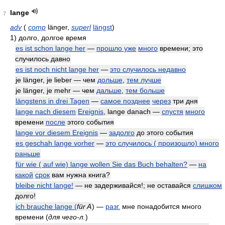
lange
7
adv
(
comp
länger,
superl
längst
)
1)
долго, долгое время
es ist schon lange her
—
прошло уже
много
времени; это
случилось давно
es ist noch nicht lange her
—
это случилось недавно
je länger, je lieber — чем
дольше
,
тем лучше
je länger, je mehr — чем
дальше
,
тем больше
längstens in drei Tagen
—
самое позднее
через
три дня
lange nach diesem
Ereignis
, lange danach —
спустя
много
времени
после
этого события
lange vor diesem Ereignis
—
задолго
до этого события
es geschah lange vorher
—
это случилось ( произошло) много
раньше
für wie ( auf wie) lange wollen Sie das Buch behalten?
—
на
какой
срок
вам нужна книга?
bleibe nicht lange!
— не задерживайся!; не оставайся
слишком
долго!
ich brauche lange (
für
A
) —
разг.
мне понадобится много
времени
(
для чего-л.
)