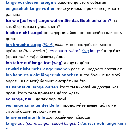
lange vor diesem Ereignis
задо́лго до э́того собы́тия
es geschah lange vorher
э́то случи́лось [произошло́] мно́го
ра́ньше
für wie [auf wie] lange wollen Sie das Buch behalten?
на
како́й срок вам нужна́ кни́га?
bleibe nicht lange!
не заде́рживайся!; не остава́йся сли́шком
до́лго!
ich brauche lange
(für A)
разг.
мне пона́добится мно́го
вре́мени
(для чего́-л.)
,
es dauert [währt]
(zu)
lange
э́то дли́тся
[продолжа́ется] сли́шком до́лго
ich fahre auf lange fort [weg]
я еду́ надо́лго
er wird nicht mehr lange machen
разг.
он недо́лго протя́нет
ich kann es nicht länger mit ansehen
я э́то бо́льше не могу́
ви́деть, я не могу́ бо́льше смотре́ть на э́то
da kannst du lange warten
э́того ты никогда́ не дождё́шься;
иро́н.
э́того тебе́ придё́тся до́лго ждать!
so lange, bis...
до тех пор, пока́...
ein
lange anhaltender Beifall
продолжи́тельные [до́лго не
смолка́ющие] аплодисме́нты
lange ersehnte Hilfe
долгожда́нная по́мощь
lange
adv (comp länger, superl längst)
:
das
ist noch lange kein