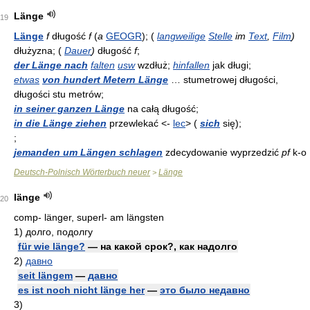
Länge
19
Länge
f
długość
f
(
a
GEOGR
); (
langweilige
Stelle
im
Text
,
Film
)
dłużyzna; (
Dauer
)
długość
f
;
der Länge nach
falten
usw
wzdłuż;
hinfallen
jak długi;
etwas
von hundert Metern Länge
… stumetrowej długości,
długości stu metrów;
in seiner ganzen Länge
na całą długość;
in die Länge ziehen
przewlekać <-
lec
> (
sich
się);
;
jemanden um Längen schlagen
zdecydowanie wyprzedzić
pf
k-o
Deutsch-Polnisch Wörterbuch neuer
Länge
>
länge
20
comp- länger, superl- am längsten
1)
долго, подолгу
für wie länge?
— на какой срок?, как надолго
2)
давно
seit längem
—
давно
es ist noch nicht länge her
—
это было недавно
3)