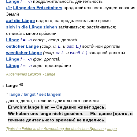
Länge
f =
,
-
n
продолжи́тельность, дли́тельность
die
Länge des Erdzeitalters
продолжи́тельность существова́ния
Земли́
auf die Länge
надо́лго, на продолжи́тельное вре́мя
sich in die Länge ziehen
затя́гиваться; растя́гиваться;
отнима́ть мно́го вре́мени
Länge
f =
,
-
n
геогр.
,
астр.
долгота́
östlicher Länge
(сокр. ц.
L.
и
:
ostl. L.)
восто́чной долготы́
westlicher Länge
(сокр.
w. L.
и
westl. L.)
за́падной долготы́
Länge
f =
,
-
n
фон.
долгота́
Länge
f =
,
-
n
горн.
простира́ние
Allgemeines Lexikon
Länge
>
lange
3
↑
lange / längst / seit langem
давно, долго, в течение длительного времени
Er wohnt lange hier. — Он давно живёт здесь.
Wir haben uns lange nicht gesehen. — Мы давно [долго, в
течение длительного времени] не виделись.
Typische Fehler in der Anwendung der deutschen Sprache
lange
>