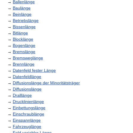
→
Ballenlänge
→
Baulänge
→
Beinlänge
→
Betriebslänge
→
Bissenlänge
→
Bitlänge
→
Blocklänge
→
Bogenlänge
→
Bremslänge
→
Bremsweglänge
→
Brennlänge
→
Datenfeld fester Länge
→
Datenfeldlänge
→
Diffusionslänge der Minoritätsträger
→
Diffusionslänge
→
Dralllänge
→
Drucklinienlänge
→
Einbettungslänge
→
Einschraublänge
→
Einspannlänge
→
Fahrzeuglänge
→
Feld variabler Länge