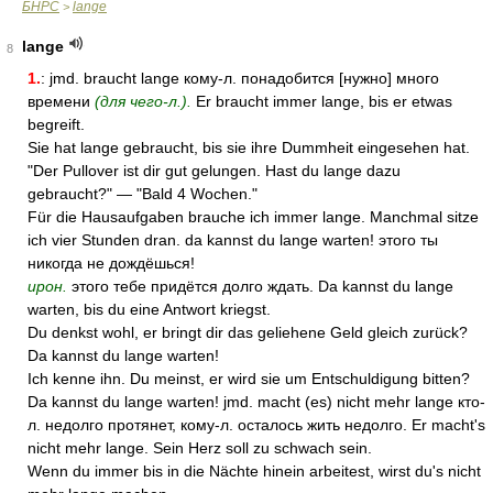
БНРС
lange
>
lange
8
1.
: jmd. braucht lange кому-л. понадобится [нужно] много
времени
(для чего-л.).
Er braucht immer lange, bis er etwas
begreift.
Sie hat lange gebraucht, bis sie ihre Dummheit eingesehen hat.
"Der Pullover ist dir gut gelungen. Hast du lange dazu
gebraucht?" — "Bald 4 Wochen."
Für die Hausaufgaben brauche ich immer lange. Manchmal sitze
ich vier Stunden dran. da kannst du lange warten! этого ты
никогда не дождёшься!
ирон.
этого тебе придётся долго ждать. Da kannst du lange
warten, bis du eine Antwort kriegst.
Du denkst wohl, er bringt dir das geliehene Geld gleich zurück?
Da kannst du lange warten!
Ich kenne ihn. Du meinst, er wird sie um Entschuldigung bitten?
Da kannst du lange warten! jmd. macht (es) nicht mehr lange кто-
л. недолго протянет, кому-л. осталось жить недолго. Er macht's
nicht mehr lange. Sein Herz soll zu schwach sein.
Wenn du immer bis in die Nächte hinein arbeitest, wirst du's nicht