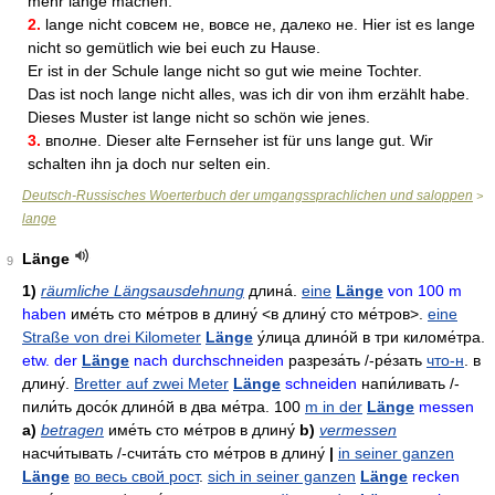
mehr lange machen.
2.
lange nicht совсем не, вовсе не, далеко не. Hier ist es lange
nicht so gemütlich wie bei euch zu Hause.
Er ist in der Schule lange nicht so gut wie meine Tochter.
Das ist noch lange nicht alles, was ich dir von ihm erzählt habe.
Dieses Muster ist lange nicht so schön wie jenes.
3.
вполне. Dieser alte Fernseher ist für uns lange gut. Wir
schalten ihn ja doch nur selten ein.
Deutsch-Russisches Woerterbuch der umgangssprachlichen und saloppen
>
lange
Länge
9
1)
räumliche Längsausdehnung
длина́
.
eine
Länge
von 100 m
haben
име́ть сто ме́тров в длину́
<в длину́ сто ме́тров>.
eine
Straße von drei Kilometer
Länge
у́лица длино́й в три киломе́тра
.
etw. der
Länge
nach durchschneiden
разреза́ть
/-
ре́зать
что-н
.
в
длину́
.
Bretter auf zwei Meter
Länge
schneiden
напи́ливать
/-
пили́ть
досо́к длино́й в два ме́тра
. 100
m in der
Länge
messen
a)
betragen
име́ть сто ме́тров в длину́
b)
vermessen
насчи́тывать
/-
счита́ть сто ме́тров в длину́
|
in seiner ganzen
Länge
во весь свой рост
.
sich in seiner ganzen
Länge
recken