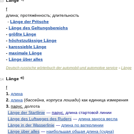
Länge
13
f
длина; протяжённость; длительность
-
Länge der Pritsche
-
Länge des Geltungsbereichs
-
größte Länge
-
höchstzulässige Länge
-
karossieble Länge
-
maximale Länge
-
Länge über alles
Deutsch-russische wörterbuch der automobil-und automotive service
Länge
>
Länge
14
f
1.
длина
2.
длина
(
бассейна, корпуса лошади
)
как единица измерения
3.
парус.
долгота
Länge der Startlinie
—
парус.
длина стартовой линии
Länge des Luftweges des Ruders
—
длина заноса весла
Länge in der Wasserlinie
—
длина по ватерлинии
Länge über alles
—
наибольшая общая длина (судна)