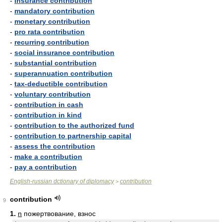
-
insurance contribution
-
mandatory contribution
-
monetary contribution
-
pro rata contribution
-
recurring contribution
-
social insurance contribution
-
substantial contribution
-
superannuation contribution
-
tax-deductible contribution
-
voluntary contribution
-
contribution in cash
-
contribution in kind
-
contribution to the authorized fund
-
contribution to partnership capital
-
assess the contribution
-
make a contribution
-
pay a contribution
English-russian dctionary of diplomacy
contribution
>
contribution
9
1.
n
пожертвование, взнос