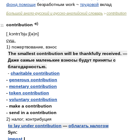
фонд помощи
безработным work ~
трудовой
вклад
Большой англо-русский и русско-английский словарь
contribution
>
contribution
11
[ˌkɔntrɪ'bjuːʃ(ə)n]
сущ.
1)
пожертвование, взнос
The smallest contribution will be thankfully received. —
Даже самые маленькие взносы будут приняты с
благодарностью.
-
charitable contribution
-
generous contribution
-
monetary contribution
-
token contribution
-
voluntary contribution
- make a contribution
- send in a contribution
2)
налог; контрибуция
to lay under contribution
—
облагать налогом
Syn:
impost
I