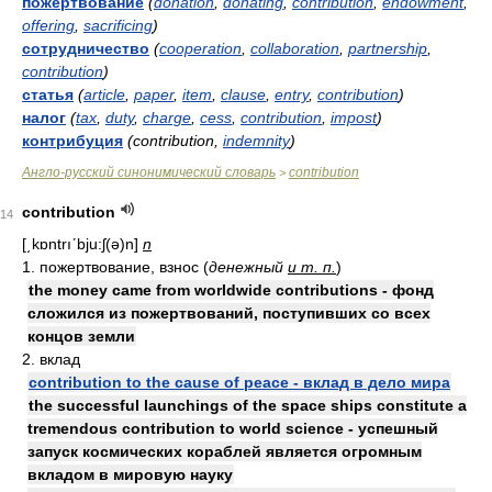
пожертвование
(
donation
,
donating
,
contribution
,
endowment
,
offering
,
sacrificing
)
сотрудничество
(
cooperation
,
collaboration
,
partnership
,
contribution
)
статья
(
article
,
paper
,
item
,
clause
,
entry
,
contribution
)
налог
(
tax
,
duty
,
charge
,
cess
,
contribution
,
impost
)
контрибуция
(contribution,
indemnity
)
Англо-русский синонимический словарь
contribution
>
contribution
14
[͵kɒntrıʹbju:ʃ(ə)n]
n
1. пожертвование, взнос (
денежный
и т. п.
)
the money came from worldwide contributions - фонд
сложился из пожертвований, поступивших со всех
концов земли
2. вклад
contribution to the cause of peace - вклад в дело мира
the successful launchings of the space ships constitute a
tremendous contribution to world science - успешный
запуск космических кораблей является огромным
вкладом в мировую науку