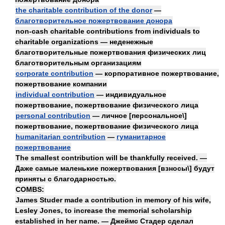
the charitable contribution of the donor
—
благотворительное пожертвование донора
non-cash charitable contributions from individuals to
charitable organizations — неденежные
благотворительные пожертвования физических лиц
благотворительным организациям
corporate contribution
— корпоративное пожертвование,
пожертвование компании
individual contribution
— индивидуальное
пожертвование, пожертвование физического лица
personal contribution
— личное [персональное\]
пожертвование, пожертвование физического лица
humanitarian contribution
—
гуманитарное
пожертвование
The smallest contribution will be thankfully received. —
Даже самые маленькие пожертвования [взносы\] будут
приняты с благодарностью.
COMBS:
James Studer made a contribution in memory of his wife,
Lesley Jones, to increase the memorial scholarship
established in her name. — Джеймс Стадер сделал