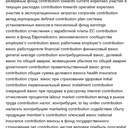
резервный фонд contribution towards current expenses участие в
текущих расходах contribution towards operative expenses
участие в эксплуатационных затратах corporate contribution
вклад корпорации defined contribution plan система
установленных взносов в пенсионный фонд earnings
contribution отчисления с заработной платы EC contribution
взнос в фонд Европейского экономического сообщества
employee's contribution взнос работника employer's contribution
взнос работодателя financial contribution финансовый взнос
general average contribution контрибуционный взнос, долевой
взнос по общей аварии, возмещение убытков по общей аварии
government contribution правительственный взнос gross
contribution общая сумма долевого взноса health insurance
contribution страх. взнос при страховании здоровья initial
contribution первоначальный взнос instalment contribution
очередной взнос при продаже в рассрочку interest contribution
отчисления процентов labour market contribution вклад в рынок
труда contribution налог; контрибуция; to lay under contribution
налагать контрибуцию marketing contribution содействие сбыту
продукции member's contribution членский взнос national
insurance contribution взносы в фонд государственного
страхования net contribution чистая валовая прибыль noncapital