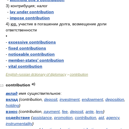
3)
контрибуция; налог
-
lay under contribution
-
impose contribution
4)
юр.
участие в погашении долга, возмещение доли
ответственности
•
-
excessive contributions
-
fixed contributions
-
noticeable contribution
-
member-states' contribution
-
vital contribution
English-russian dctionary of diplomacy
contribution
>
contribution
13
вклад
имя существительное:
вклад
(contribution,
deposit
,
investment
,
endowment
,
deposition
,
holding
)
взнос
(contribution,
payment
,
fee
,
deposit
,
ante
,
levy
)
содействие
(
assistance
,
promotion
,
contribution
,
aid
,
agency
,
instrumentality
)