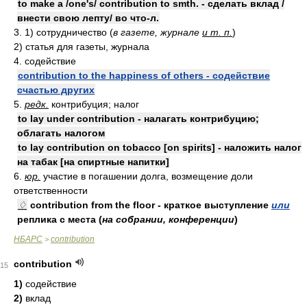
to make a /one's/ contribution to smth. - сделать вклад /
внести свою лепту/ во что-л.
3. 1) сотрудничество (
в газете, журнале
и т. п.
)
2) статья для газеты, журнала
4. содействие
contribution to the happiness of others - содействие
счастью других
5.
редк.
контрибуция; налог
to lay under contribution - налагать контрибуцию;
облагать налогом
to lay contribution on tobacco [on spirits] - наложить налог
на табак [на спиртные напитки]
6.
юр.
участие в погашении долга, возмещение доли
ответственности
♢
contribution from the floor - краткое выступление
или
реплика с места (
на собрании, конференции
)
НБАРС
contribution
>
contribution
15
1)
содействие
2)
вклад