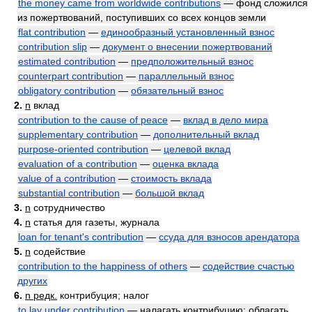
the money came from worldwide contributions
— фонд сложился
из пожертвований, поступивших со всех концов земли
flat contribution
—
единообразный установленный взнос
contribution slip
—
документ о внесении пожертвований
estimated contribution
—
предположительный взнос
counterpart contribution
—
параллельный взнос
obligatory contribution
—
обязательный взнос
2.
n
вклад
contribution to the cause of peace
—
вклад в дело мира
supplementary contribution
—
дополнительный вклад
purpose-oriented contribution
—
целевой вклад
evaluation of a contribution
—
оценка вклада
value of a contribution
—
стоимость вклада
substantial contribution
—
большой вклад
3.
n
сотрудничество
4.
n
статья для газеты, журнала
loan for tenant's contribution
—
ссуда для взносов арендатора
5.
n
содействие
contribution to the happiness of others
—
содействие счастью
других
6.
n редк.
контрибуция; налог
to lay under contribution
— налагать контрибуцию; облагать