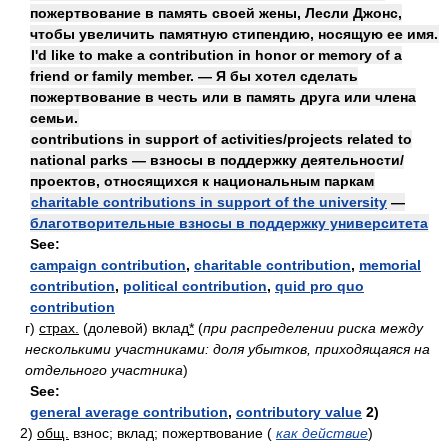
пожертвование в память своей жены, Лесли Джонс,
чтобы увеличить памятную стипендию, носящую ее имя.
I'd like to make a contribution in honor or memory of a
friend or family member. — Я бы хотел сделать
пожертвование в честь или в память друга или члена
семьи.
contributions in support of activities/projects related to
national parks — взносы в поддержку деятельности/
проектов, относящихся к национальным паркам
charitable contributions in support of the university
—
благотворительные взносы в поддержку университета
See:
campaign contribution
,
charitable contribution
,
memorial
contribution
,
political contribution
,
quid pro quo
contribution
г)
страх.
(долевой) вклад
*
(
при распределении риска между
несколькими участниками: доля убытков, приходящаяся на
отдельного участника
)
See:
general average contribution
,
contributory value
2)
2)
общ.
взнос; вклад; пожертвование
(
как действие
)