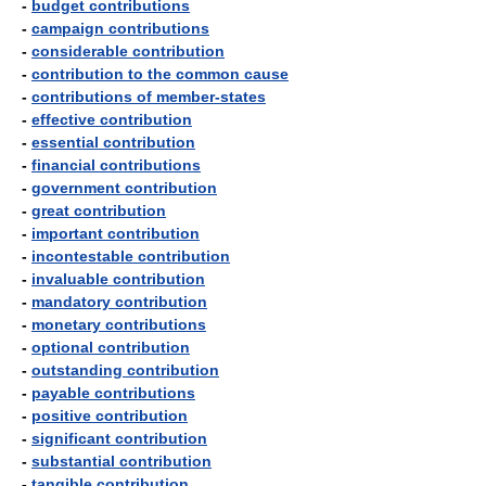
-
budget contributions
-
campaign contributions
-
considerable contribution
-
contribution to the common cause
-
contributions of member-states
-
effective contribution
-
essential contribution
-
financial contributions
-
government contribution
-
great contribution
-
important contribution
-
incontestable contribution
-
invaluable contribution
-
mandatory contribution
-
monetary contributions
-
optional contribution
-
outstanding contribution
-
payable contributions
-
positive contribution
-
significant contribution
-
substantial contribution
-
tangible contribution