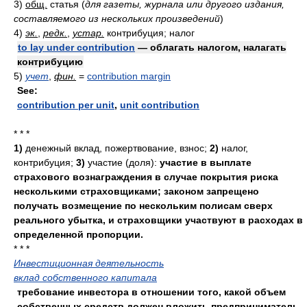
3)
общ.
статья
(
для газеты, журнала или другого издания,
составляемого из нескольких произведений
)
4)
эк.
,
редк.
,
устар.
контрибуция; налог
to lay under contribution
— облагать налогом, налагать
контрибуцию
5)
учет
,
фин.
=
contribution margin
See:
contribution per unit
,
unit contribution
* * *
1)
денежный вклад, пожертвование, взнос;
2)
налог,
контрибуция;
3)
участие (доля):
участие в выплате
страхового вознаграждения в случае покрытия риска
несколькими страховщиками; законом запрещено
получать возмещение по нескольким полисам сверх
реального убытка, и страховщики участвуют в расходах в
определенной пропорции.
* * *
Инвестиционная деятельность
вклад собственного капитала
требование инвестора в отношении того, какой объем
собственных средств должен вложить предприниматель,