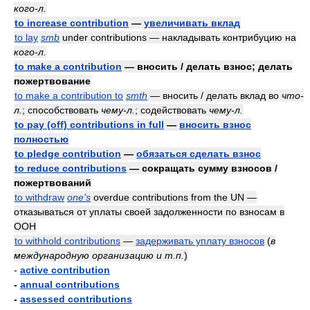
кого-л.
to increase contribution
—
увеличивать вклад
to lay
smb
under contributions — накладывать контрибуцию на
кого-л.
to make a contribution
— вносить / делать взнос; делать
пожертвование
to make a contribution to
smth
— вносить / делать вклад во
что-
л.
; способствовать
чему-л.
; содействовать
чему-л.
to pay (off) contributions in full
—
вносить взнос
полностью
to pledge contribution
—
обязаться сделать взнос
to reduce contributions
— сокращать сумму взносов /
пожертвований
to withdraw
one's
overdue contributions from the UN —
отказываться от уплаты своей задолженности по взносам в
ООН
to withhold contributions
—
задерживать уплату взносов
(
в
международную организацию и т.п.
)
-
active contribution
-
annual contributions
-
assessed contributions