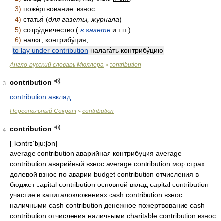
3)
поже́ртвование; взнос
4)
статья́ (
для газеты, журнала
)
5)
сотру́дничество (
в газете
и т.п.
)
6)
нало́г; контрибу́ция;
to lay under contribution
налага́ть контрибу́цию
Англо-русский словарь Мюллера
contribution
>
contribution
3
contribution авклад
Персональный Сократ
contribution
>
contribution
4
[ˌkɔntrɪˈbju:ʃən]
average contribution аварийная контрибуция average
contribution аварийный взнос average contribution мор.страх.
долевой взнос по аварии budget contribution отчисления в
бюджет capital contribution основной вклад capital contribution
участие в капиталовложениях cash contribution взнос
наличными cash contribution денежное пожертвование cash
contribution отчисления наличными charitable contribution взнос