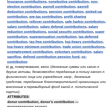
Insurance contributions
,
nonelective contribution
,
non-
elective contribution
,
payroll contribution
,
payroll
deduction contributions
,
pension contribution
,
picked-up
contribution
,
pre-tax contribution
,
profit sharing
contribution
,
rollover contribution
,
safe harbor contribution
,
salary contribution
,
salary deferral contributions
,
salary
reduction contributions
,
social security contribution
,
super
contribution
,
superannuation contribution
,
tax-deferred
contribution
,
tax-free contribution
,
top-heavy contribution
,
top-heavy minimum contribution
,
trade union contributions
,
unemployment contribution
,
voluntary contribution
,
salary
sacrifice
,
defined contribution pension fund
,
co-
contribution
в)
эк.
пожертвование; взнос
(
денежные суммы или какие-л.
другие активы, безвозмездно переданные в пользу какого-л.
физического лица или учреждения; напр., денежные
средства, переданные благотворительной организации или
внесенные в перевыборный фонд какой-л. политической
партии
)
ATTRIBUTES:
donor contribution, donor’s contribution —
пожертвование донора