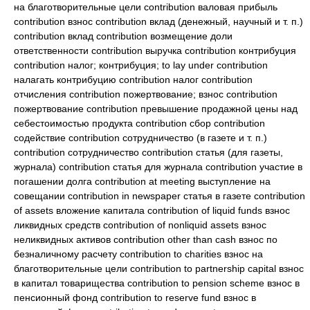
на благотворительные цели contribution валовая прибыль
contribution взнос contribution вклад (денежный, научный и т. п.)
contribution вклад contribution возмещение доли
ответственности contribution выручка contribution контрибуция
contribution налог; контрибуция; to lay under contribution
налагать контрибуцию contribution налог contribution
отчисления contribution пожертвование; взнос contribution
пожертвование contribution превышение продажной цены над
себестоимостью продукта contribution сбор contribution
содействие contribution сотрудничество (в газете и т. п.)
contribution сотрудничество contribution статья (для газеты,
журнала) contribution статья для журнала contribution участие в
погашении долга contribution at meeting выступление на
совещании contribution in newspaper статья в газете contribution
of assets вложение капитала contribution of liquid funds взнос
ликвидных средств contribution of nonliquid assets взнос
неликвидных активов contribution other than cash взнос по
безналичному расчету contribution to charities взнос на
благотворительные цели contribution to partnership capital взнос
в капитал товарищества contribution to pension scheme взнос в
пенсионный фонд contribution to reserve fund взнос в