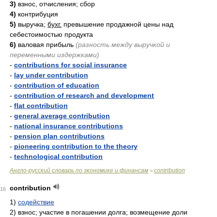
3)
взнос, отчисления; сбор
4)
контрибуция
5)
выручка;
бухг.
превышение продажной цены над
себестоимостью продукта
6)
валовая прибыль
(разность между выручкой и
переменными издержками)
-
contributions for social insurance
-
lay under contribution
-
contribution of education
-
contribution of research and development
-
flat contribution
-
general average contribution
-
national insurance contributions
-
pension plan contributions
-
pioneering contribution to the theory
-
technological contribution
Англо-русский словарь по экономике и финансам
contribution
>
contribution
16
1)
содействие
2)
взнос; участие в погашении долга; возмещение доли