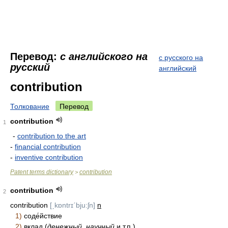
Перевод:
с английского на
с русского на
русский
английский
contribution
Толкование
Перевод
contribution
1
-
contribution to the art
-
financial contribution
-
inventive contribution
Patent terms dictionary
contribution
>
contribution
2
contribution
[ˏkɒntrɪˊbju:ʃn]
n
1)
соде́йствие
2)
вклад (
денежный, научный
и т.п.
)