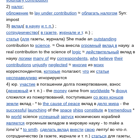
voluntary contribution
2)
налог
;
обложение
to
lay under contribution
≈
облагать налогом
Syn:
impost
3)
вклад
(
в науку
и т. п.
) ;
сотрудничество
(
в газете
,
журнале и т
. п.) ;
статья
(
для
газеты, журнала) She made an
outstanding
contribution to
science
. ≈ Она внесла
огромный
вклад в
науку. a
real contribution to the science of
logic
≈
действительный
вклад в
науку
логики
many of
my
correspondents
,
who
believe
their
contributions
unjustly
neglected
≈
многие
из
моих
корреспондентов,
которые
полагают,
что
их
статьи
несправедливо
игнорируются
4) юр.
участие
в погашении долга пожертвование, взнос
(
денежный
и т. п.) - the
money
came from
worldwide
*s
фонд
сложился из пожертвований, поступивших
со всех концов
земли
вклад - * to
the cause of peace
вклад в
дело мира
- the
successful
launching
of the
space
ships
constitute
a
tremendous
*
to
world
science
успешный
запуск
космических кораблей
является
огромным вкладом в мировую науку - to make a
/one's/ *
to smth
.
сделать вклад
внести
свою
лепту/ во что-л.
сотрудничество (в газете, журнале и т. п.)
статься
для газеты,