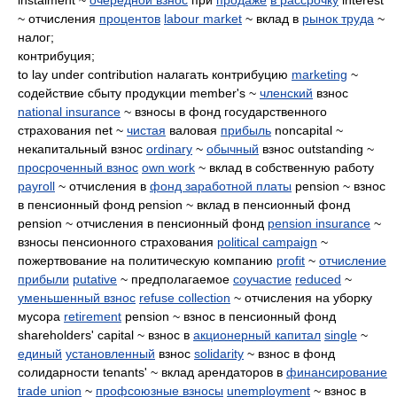
instalment ~
очередной взнос
при
продаже
в рассрочку
interest
~ отчисления
процентов
labour market
~ вклад в
рынок труда
~
налог;
контрибуция;
to lay under contribution налагать контрибуцию
marketing
~
содействие сбыту продукции member's ~
членский
взнос
national insurance
~ взносы в фонд государственного
страхования net ~
чистая
валовая
прибыль
noncapital ~
некапитальный взнос
ordinary
~
обычный
взнос outstanding ~
просроченный взнос
own work
~ вклад в собственную работу
payroll
~ отчисления в
фонд заработной платы
pension ~ взнос
в пенсионный фонд pension ~ вклад в пенсионный фонд
pension ~ отчисления в пенсионный фонд
pension insurance
~
взносы пенсионного страхования
political campaign
~
пожертвование на политическую компанию
profit
~
отчисление
прибыли
putative
~ предполагаемое
соучастие
reduced
~
уменьшенный взнос
refuse collection
~ отчисления на уборку
мусора
retirement
pension ~ взнос в пенсионный фонд
shareholders' capital ~ взнос в
акционерный капитал
single
~
единый
установленный
взнос
solidarity
~ взнос в фонд
солидарности tenants' ~ вклад арендаторов в
финансирование
trade union
~
профсоюзные взносы
unemployment
~ взнос в