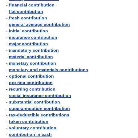
-
financial contribution
-
flat contribution
-
fresh contribution
-
general average contribution
-
initial contribution
-
insurance contribution
-
major contribution
-
mandatory contribution
-
material contribution
-
monetary contribution
-
monetary and materials contributions
-
optional contribution
-
pro rata contribution
-
recurring contribution
-
social insurance contribution
-
substantial contribution
-
superannuation contribution
-
tax-deductible contributions
-
token contribution
-
voluntary contribution
-
contribution in cash