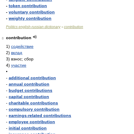
-
token contribution
-
voluntary contribution
-
weighty contribution
Politics english-russian dictionary
contribution
>
contribution
8
1)
содействие
2)
вклад
3)
взнос; сбор
4)
участие
•
-
additional contribution
-
annual contribution
-
budget contributions
-
capital contribution
-
charitable contributions
-
compulsory contribution
-
earnings-related contributions
-
employee contribution
-
initial contribution