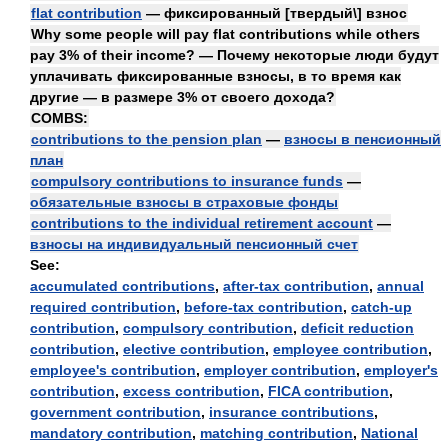
flat contribution
— фиксированный [твердый\] взнос
Why some people will pay flat contributions while others
pay 3% of their income? — Почему некоторые люди будут
уплачивать фиксированные взносы, в то время как
другие — в размере 3% от своего дохода?
COMBS:
contributions to the pension plan
—
взносы в пенсионный
план
compulsory contributions to insurance funds
—
обязательные взносы в страховые фонды
contributions to the individual retirement account
—
взносы на индивидуальный пенсионный счет
See:
accumulated contributions
,
after-tax contribution
,
annual
required contribution
,
before-tax contribution
,
catch-up
contribution
,
compulsory contribution
,
deficit reduction
contribution
,
elective contribution
,
employee contribution
,
employee's contribution
,
employer contribution
,
employer's
contribution
,
excess contribution
,
FICA contribution
,
government contribution
,
insurance contributions
,
mandatory contribution
,
matching contribution
,
National