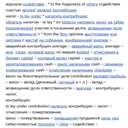
журнала
содействие
- * to the happiness of
others
содействие
счастью
других
(
редкое
)
контрибуция
;
налог -
to lay
under
*
налагать контрибуцию
;
облагать
налогом - to lay * on
tobacco
наложить
налог на табак
(
юридическое
) участие в погашении долга,
возмещение
доли
ответственности
> * from the
floor
краткое
выступление
или
реплика
с
места
(
на собрании
,
конференции
)
average
~
аварийная контрибуция average ~
аварийный взнос
average ~
мор
.
страх
.
долевой взнос
по аварии
budget
~
отчисления в
бюджет
capital
~
основной вклад
capital ~
участие в
капиталовложениях
cash ~
взнос наличными
cash ~
денежное
пожертвование
cash ~
отчисления
наличными
charitable
~
взнос на благотворительные цели contribution
валовая прибыль
~ взнос ~ вклад (денежный,
научный
и т. п.) ~ вклад ~
возмещение доли ответственности ~
выручка
~ контрибуция ~
налог;
контрибуция;
to lay under contribution
налагать
контрибуцию ~ налог ~
отчисления ~ пожертвование;
взнос ~ пожертвование ~
превышение
продажной
цены
над
себестоимостью
продукта
~
сбор
~ содействие ~