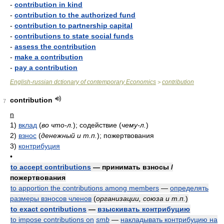
-
contribution in kind
-
contribution to the authorized fund
-
contribution to partnership capital
-
contributions to state social funds
-
assess the contribution
-
make a contribution
-
pay a contribution
English-russian dctionary of contemporary Economics
contribution
>
contribution
7
n
1)
вклад
(
во что-л.
)
; содействие
(
чему-л.
)
2)
взнос
(
денежный и т.п.
)
; пожертвования
3)
контрибуция
•
to accept contributions
— принимать взносы /
пожертвования
to apportion the contributions among members
—
определять
размеры взносов членов
(
организации, союза и т.п.
)
to exact contributions
—
взыскивать контрибуцию
to impose contributions on
smb
—
накладывать контрибуцию на