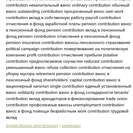
contribution некапитальный взнос ordinary contribution обычный
взнос outstanding contribution просроченный взнос own work
contribution вклад в собственную работу payroll contribution
отчисления в фонд заработной платы pension contribution взнос
в пенсионный фонд pension contribution вклад в пенсионный
фонд pension contribution отчисления в пенсионный фонд
pension insurance contribution взносы пенсионного страхования
political campaign contribution пожертвование на политическую
компанию profit contribution отчисление прибыли putative
contribution предполагаемое соучастие reduced contribution
уменьшенный взнос refuse collection contribution отчисления на
уборку мусора retirement pension contribution взнос в
пенсионный фонд shareholders' capital contribution взнос в
акционерный капитал single contribution единый установленный
взнос solidarity contribution взнос в фонд солидарности tenants'
contribution вклад арендаторов в финансирование trade union
contribution профсоюзные взносы unemployment contribution
взнос в фонд помощи безработным work contribution трудовой
вклад
English-Russian short dictionary
contribution
>