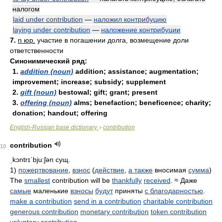
налогом
laid under contribution
—
наложил контрибуцию
laying under contribution
—
наложение контрибуции
7.
n юр.
участие в погашении долга, возмещение доли
ответственности
Синонимический ряд:
1.
addition (noun)
addition; assistance; augmentation;
improvement; increase; subsidy; supplement
2.
gift (noun)
bestowal; gift; grant; present
3.
offering (noun)
alms; benefaction; beneficence; charity;
donation; handout; offering
English-Russian base dictionary
contribution
>
contribution
10
ˌkɔntrɪˈbju:ʃən
сущ.
1)
пожертвование
,
взнос
(
действие
,
а также
вносимая
сумма
)
The
smallest
contribution will be
thankfully
received
. ≈ Даже
самые
маленькие
взносы
будут
приняты
с благодарностью
.
make a contribution
send in a contribution
charitable contribution
generous contribution
monetary contribution
token contribution