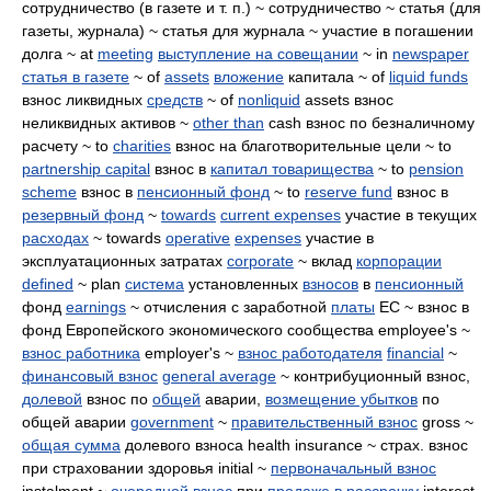
сотрудничество (в газете и т. п.) ~ сотрудничество ~ статья (для
газеты, журнала) ~ статья для журнала ~ участие в погашении
долга ~ at
meeting
выступление на совещании
~ in
newspaper
статья в газете
~ of
assets
вложение
капитала ~ of
liquid funds
взнос ликвидных
средств
~ of
nonliquid
assets взнос
неликвидных активов ~
other than
cash взнос по безналичному
расчету ~ to
charities
взнос на благотворительные цели ~ to
partnership capital
взнос в
капитал товарищества
~ to
pension
scheme
взнос в
пенсионный фонд
~ to
reserve fund
взнос в
резервный фонд
~
towards
current expenses
участие в текущих
расходах
~ towards
operative
expenses
участие в
эксплуатационных затратах
corporate
~ вклад
корпорации
defined
~ plan
система
установленных
взносов
в
пенсионный
фонд
earnings
~ отчисления с заработной
платы
EC ~ взнос в
фонд Европейского экономического сообщества employee's ~
взнос работника
employer's ~
взнос работодателя
financial
~
финансовый взнос
general average
~ контрибуционный взнос,
долевой
взнос по
общей
аварии,
возмещение убытков
по
общей аварии
government
~
правительственный взнос
gross ~
общая сумма
долевого взноса health insurance ~ страх. взнос
при страховании здоровья initial ~
первоначальный взнос