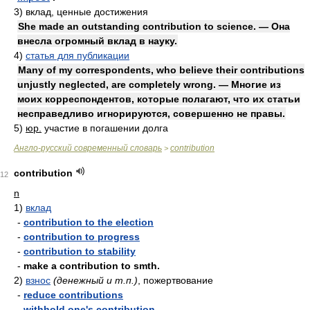
3)
вклад, ценные достижения
She made an outstanding contribution to science. — Она
внесла огромный вклад в науку.
4)
статья для публикации
Many of my correspondents, who believe their contributions
unjustly neglected, are completely wrong. — Многие из
моих корреспондентов, которые полагают, что их статьи
несправедливо игнорируются, совершенно не правы.
5)
юр.
участие в погашении долга
Англо-русский современный словарь
contribution
>
contribution
12
n
1)
вклад
-
contribution to the election
-
contribution to progress
-
contribution to stability
-
make a contribution to smth.
2)
взнос
(денежный и т.п.)
, пожертвование
-
reduce contributions
-
withhold one's contribution