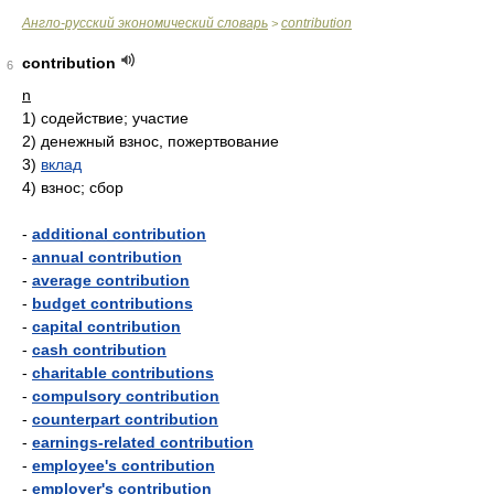
Англо-русский экономический словарь
contribution
>
contribution
6
n
1)
содействие; участие
2)
денежный взнос, пожертвование
3)
вклад
4)
взнос; сбор
-
additional contribution
-
annual contribution
-
average contribution
-
budget contributions
-
capital contribution
-
cash contribution
-
charitable contributions
-
compulsory contribution
-
counterpart contribution
-
earnings-related contribution
-
employee's contribution
-
employer's contribution