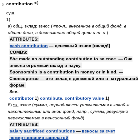
contribution
5
сущ.
1)
а)
общ.
вклад; взнос
(
что-л., внесенное в общий фонд, в
общее дело, в достижение общей цели и т. п.
)
ATTRIBUTES:
cash contribution
— денежный взнос [вклад\]
COMBS:
She made an outstanding contribution to science. — Она
внесла огромный вклад в науку.
Sponsorship is a contribution in money or in kind. —
Спонсорство — это вклад в денежной или в натуральной
форме.
See:
contributor
1)
contribute
,
contributory value
1)
б)
эк.
взнос
(
сумма, периодически уплачиваемая в какой-л.
накопительный или иной фонд, напр., суммы, регулярно
перечисляемые в пенсионный фонд
)
ATTRIBUTES:
salary sacrificed contributions
—
взносы за счет
пожертвования зарплатой