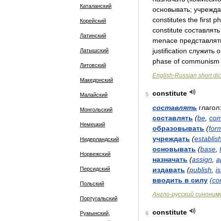
Каталанский
основывать
;
учрежда
constitutes
the
first
ph
Корейский
constitute
составлять
Латинский
menace
представлят
justification
служить
о
Латышский
phase
of
communism
Литовский
English
-
Russian
short
dic
Македонский
constitute
5
Малайский
составлять
глагол
Монгольский
составлять
(
be
,
co
Немецкий
образовывать
(
for
учреждать
(
establis
Нидерландский
основывать
(
base
,
Норвежский
назначать
(
assign
,
a
Персидский
издавать
(
publish
,
i
вводить
в
силу
(
co
Польский
Англо
-
русский
синоним
Португальский
constitute
Румынский,
6