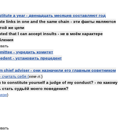
titute
a
year
-
двенадцать
месяцев
составляют
год
ute
links
in
one
and
the
same
chain
-
эти
факты
являются
той
же
цепи
uted
that
I
can
accept
insults
-
не
в
моём
характере
бления
вать
mittee
-
учредить
комитет
cedent
-
установить
прецедент
im
chief
adviser
-
они
назначили
его
главным
советником
-
считать
себя
(
кем
-
л
.
)
u
to
constitute
yourself
a
judge
of
my
conduct
? -
по
какому
ь
стать
судьёй
моего
поведения
?
акон
)
вать