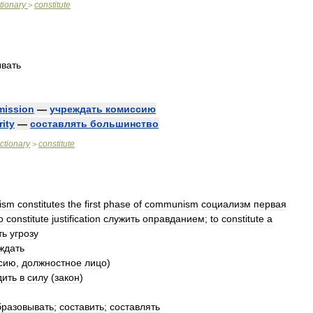
tionary
constitute
>
вать
ission
—
учреждать
комиссию
rity
—
составлять
большинство
ictionary
constitute
>
lism
constitutes
the
first
phase
of
communism
социализм
первая
o
constitute
justification
служить
оправданием
;
to
constitute
a
ть
угрозу
ждать
сию
,
должностное
лицо
)
дить
в
силу
(
закон
)
бразовывать
;
составить
;
составлять