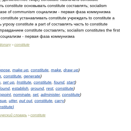
ть
constitute
основывать
constitute
составлять
;
socialism
ase
of
communism
социализм
-
первая
фаза
коммунизма
constitute
устанавливать
constitute
учреждать
to
constitute
a
ь
угрозу
constitute
a
part
of
составлять
часть
to
constitute
правданием
constitute
составлять
;
socialism
constitutes
the
first
социализм
-
первая
фаза
коммунизма
tionary
constitute
>
:
mpose
,
make
up
,
constitute
,
make
,
draw
up
)
m
,
constitute
,
generate
)
h
,
set
up
,
Institute
,
constitute
,
found
,
start
)
found
,
establish
,
ground
,
rest
,
constitute
)
ppoint
,
nominate
,
set
,
administer
,
constitute
)
ssue
,
utter
,
put
out
,
constitute
,
carry
)
nstitute
)
ический
словарь
constitute
>