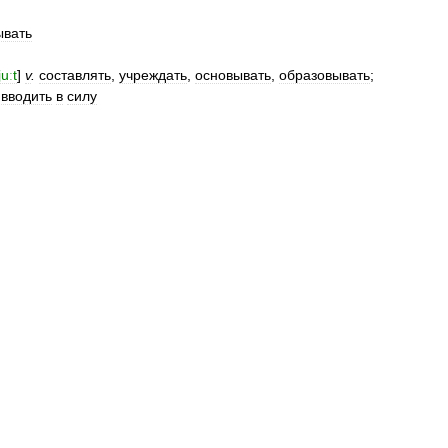
ывать
juːt
]
v
.
составлять
,
учреждать
,
основывать
,
образовывать
;
;
вводить
в
силу