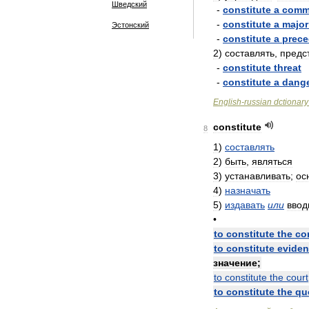
Шведский
-
constitute
a
comm
-
constitute
a
major
Эстонский
-
constitute
a
prece
2
)
составлять
,
предс
-
constitute
threat
-
constitute
a
dang
English
-
russian
dctionary
constitute
8
1
)
составлять
2
)
быть
,
являться
3
)
устанавливать
;
ос
4
)
назначать
5
)
издавать
или
ввод
•
to
constitute
the
co
to
constitute
evide
значение
;
to
constitute
the
court
to
constitute
the
qu