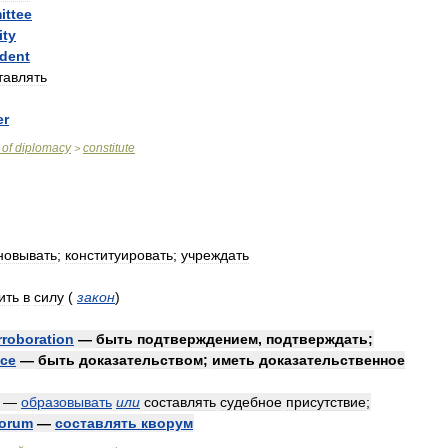
ittee
ity
dent
тавлять
er
of
diplomacy
constitute
>
новывать
;
конституировать
;
учреждать
ить
в
силу
(
закон
)
rroboration
—
быть
подтверждением
,
подтверждать
;
nce
—
быть
доказательством
;
иметь
доказательственное
—
образовывать
или
составлять
судебное
присутствие
;
orum
—
составлять
кворум