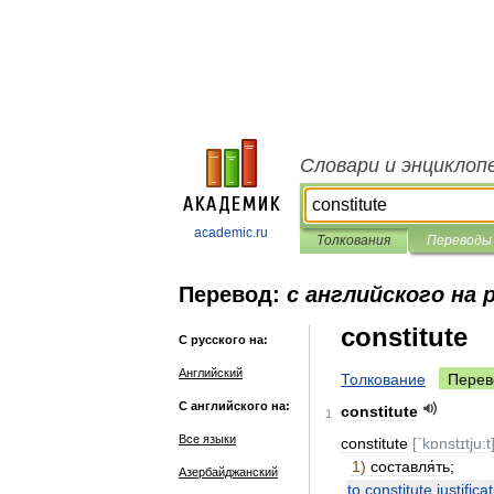
Словари и энциклоп
academic.ru
Толкования
Переводы
Перевод:
с английского на 
constitute
С русского на:
Английский
Толкование
Перев
С английского на:
constitute
1
Все языки
constitute
[
ˊkɒnstɪtju:t
1
)
составля́ть
;
Азербайджанский
to
constitute
justifica