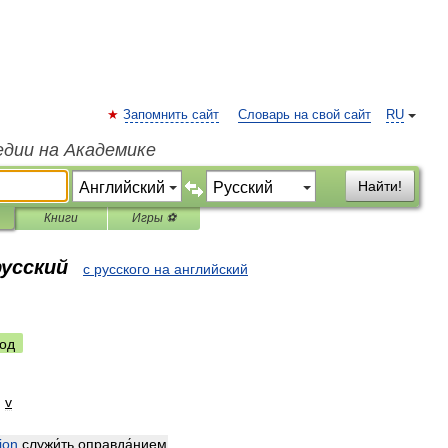
Запомнить сайт
Словарь на свой сайт
RU
едии на Академике
Найти!
Книги
Игры ⚽
русский
с русского на английский
од
]
v
tion
служи́ть
оправда́нием