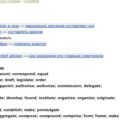
ский
словарь
constitute
>
tute
a
year
—
двенадцать
месяцев
составляют
год
m
—
составлять
кворум
вывать
ttee
—
учредить
комитет
chief
adviser
—
они
назначили
его
главным
советником
яд:
ount
;
correspond
;
equal
ee
;
draft
;
legislate
;
order
ppoint
;
authorise
;
authorize
;
commission
;
delegate
;
te
;
develop
;
found
;
institute
;
organise
;
organize
;
originate
;
t
;
establish
;
make
;
promulgate
ggregate
;
compose
;
compound
;
comprise
;
form
;
frame
;
make