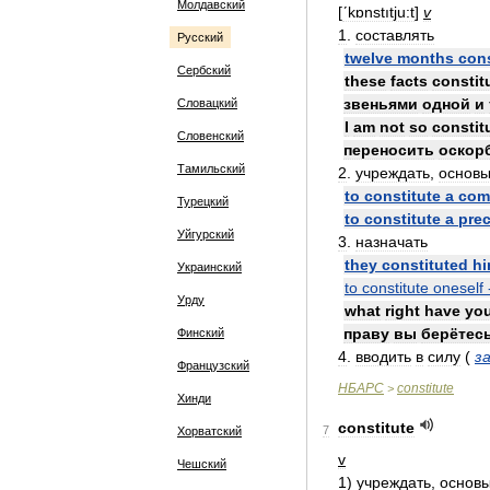
Молдавский
[
ʹkɒnstıtju:t
]
v
1
.
составлять
Русский
twelve
months
cons
Сербский
these
facts
constit
звеньями
одной
и
Словацкий
I
am
not
so
constit
Словенский
переносить
оскор
Тамильский
2
.
учреждать
,
основы
to
constitute
a
com
Турецкий
to
constitute
a
pre
Уйгурский
3
.
назначать
they
constituted
h
Украинский
to
constitute
oneself
Урду
what
right
have
yo
праву
вы
берётес
Финский
4
.
вводить
в
силу
(
з
Французский
НБАРС
constitute
>
Хинди
constitute
7
Хорватский
v
Чешский
1
)
учреждать
,
основы