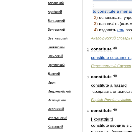
Албанский
;
to
constitute
a
mena
Арабский
2
)
осно́вывать
;
учре
Болгарский
3
)
назнача́ть
(
коми
4
)
издава́ть
или
вво
Венгерский
Англо
-
русский
словарь
Вьетнамский
Гаитянский
constitute
2
Греческий
constitute
составлять
Грузинский
Персональный
Сократ
Датский
constitute
3
Иврит
constitute
a
hazard
создавать
опасност
Индонезийский
English
-
Russian
aviation
Исландский
Испанский
constitute
4
Итальянский
[
ˈkɔnstɪtju:t
]
constitute
вводить
в
с
Казахский
назначать
(
комисси