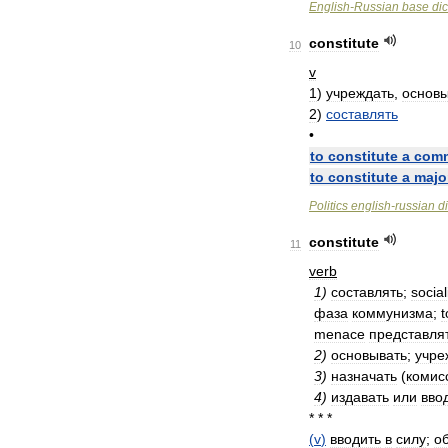
English
-
Russian
base
dic
constitute
10
v
1
)
учреждать
,
основы
2
)
составлять
•
to
constitute
a
comm
to
constitute
a
majo
Politics
english
-
russian
d
constitute
11
verb
1
)
составлять
;
socia
фаза
коммунизма
;
t
menace
представля
2
)
основывать
;
учре
3
)
назначать
(
комис
4
)
издавать
или
вво
* * *
(
v
)
вводить
в
силу
;
о