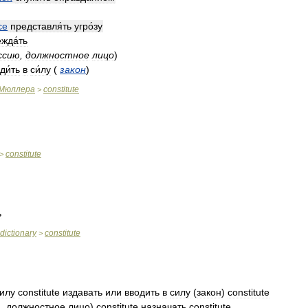
ce
представля́ть
угро́зу
жда́ть
ссию
,
должностное
лицо
)
ди́ть
в
си́лу
(
закон
)
Мюллера
constitute
>
constitute
>
ь
dictionary
constitute
>
илу
constitute
издавать
или
вводить
в
силу
(
закон
)
constitute
ю
,
должностное
лицо
)
constitute
назначать
constitute