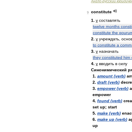
Англо
-
русский
юридиче
constitute
9
1
.
v
составлять
twelve
months
consti
constitute
the
qouru
2
.
v
учреждать
,
осно
to
constitute
a
commi
3
.
v
назначать
they
constituted
him
4
.
v
вводить
в
силу
Синонимический
р
1
.
amount
(
verb
)
am
2
.
draft
(
verb
)
decr
3
.
empower
(
verb
)
a
empower
4
.
found
(
verb
)
crea
set
up
;
start
5
.
make
(
verb
)
enac
6
.
make
up
(
verb
)
a
up