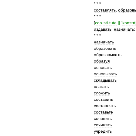
* * *
составлять
,
образов
* * *
[
con
·
sti
·
tute
|| '
kɒnstɪt
издавать
,
назначать
* * *
назначать
образовать
образовывать
образуя
основать
основывать
складывать
слагать
сложить
составить
составлять
составьте
сочинить
сочинять
учредить