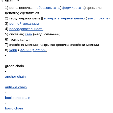
chain
6
1)
цепь; цепочка ||
образовывать
(
формировать
) цепь или
цепочку; сцепляться
2)
геод. мерная цепь ||
измерять мерной цепью
(
расстояние
)
3)
цепной механизм
4)
последовательность
5)
система;
сеть
(
напр. станций
)
6)
тракт; канал
7)
застёжка-молния; закрытая цепочка застёжки-молнии
8)
чейн
(
единица длины
)
•
-
green chain
-
anchor chain
-
antiskid chain
-
backbone chain
-
basic chain