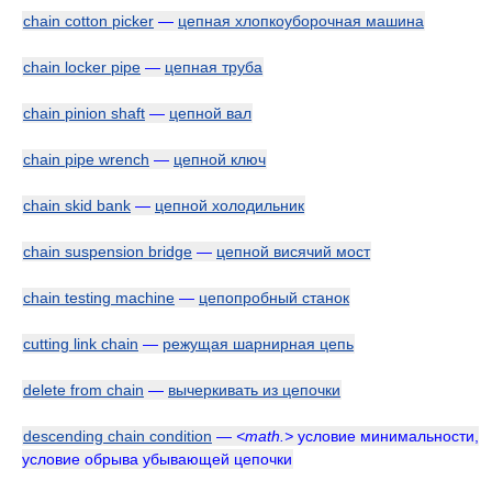
chain cotton picker
—
цепная хлопкоуборочная машина
chain locker pipe
—
цепная труба
chain pinion shaft
—
цепной вал
chain pipe wrench
—
цепной ключ
chain skid bank
—
цепной холодильник
chain suspension bridge
—
цепной висячий мост
chain testing machine
—
цепопробный станок
cutting link chain
—
режущая шарнирная цепь
delete from chain
—
вычеркивать из цепочки
descending chain condition
—
<math.>
условие минимальности,
условие обрыва убывающей цепочки