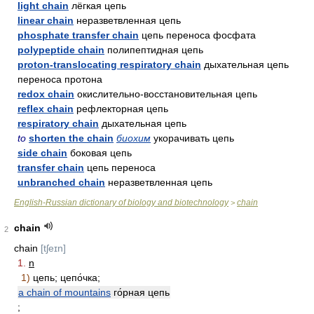
light chain
лёгкая цепь
linear chain
неразветвленная цепь
phosphate transfer chain
цепь переноса фосфата
polypeptide chain
полипептидная цепь
proton-translocating respiratory chain
дыхательная цепь
переноса протона
redox chain
окислительно-восстановительная цепь
reflex chain
рефлекторная цепь
respiratory chain
дыхательная цепь
to
shorten the chain
биохим
укорачивать цепь
side chain
боковая цепь
transfer chain
цепь переноса
unbranched chain
неразветвленная цепь
English-Russian dictionary of biology and biotechnology
chain
>
chain
2
chain
[tʃeɪn]
1.
n
1)
цепь; цепо́чка;
a chain of mountains
го́рная цепь
;