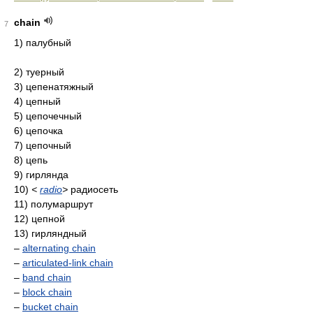
chain
7
1) палубный
2) туерный
3) цепенатяжный
4) цепный
5) цепочечный
6) цепочка
7) цепочный
8) цепь
9) гирлянда
10)
<
radio
>
радиосеть
11) полумаршрут
12) цепной
13) гирляндный
–
alternating chain
–
articulated-link chain
–
band chain
–
block chain
–
bucket chain