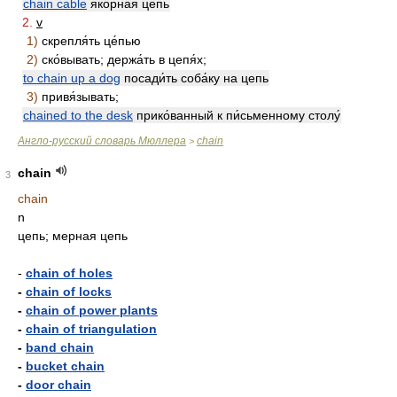
chain cable
я́корная цепь
2.
v
1)
скрепля́ть це́пью
2)
ско́вывать; держа́ть в цепя́х;
to chain up a dog
посади́ть соба́ку на цепь
3)
привя́зывать;
chained to the desk
прико́ванный к пи́сьменному столу́
Англо-русский словарь Мюллера
chain
>
chain
3
chain
n
цепь; мерная цепь
-
chain of holes
-
chain of locks
-
chain of power plants
-
chain of triangulation
-
band chain
-
bucket chain
-
door chain