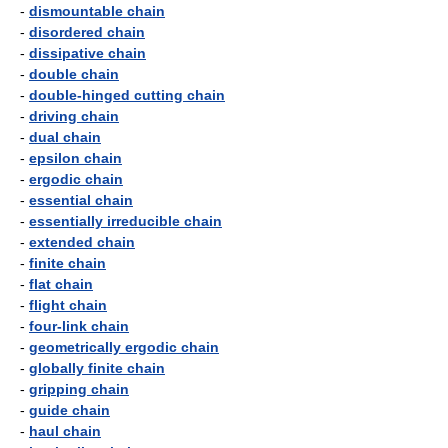
-
dismountable chain
-
disordered chain
-
dissipative chain
-
double chain
-
double-hinged cutting chain
-
driving chain
-
dual chain
-
epsilon chain
-
ergodic chain
-
essential chain
-
essentially irreducible chain
-
extended chain
-
finite chain
-
flat chain
-
flight chain
-
four-link chain
-
geometrically ergodic chain
-
globally finite chain
-
gripping chain
-
guide chain
-
haul chain