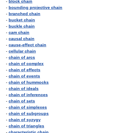
-
block chain
-
bounding projective chain
-
branched chain
-
bucket chain
-
buckle chain
-
cam chain
-
causal chain
-
cause-effect chain
-
cellular chain
-
chain of arcs
-
chain of complex
-
chain of effects
-
chain of events
-
chain of hummocks
-
chain of ideals
-
chain of inferences
-
chain of sets
-
chain of simplexes
-
chain of subgroups
-
chain of syzygy
-
chain of triangles
-
characteristic chain