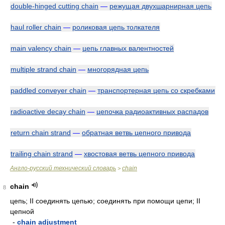
double-hinged cutting chain
—
режущая двухшарнирная цепь
haul roller chain
—
роликовая цепь толкателя
main valency chain
—
цепь главных валентностей
multiple strand chain
—
многорядная цепь
paddled conveyer chain
—
транспортерная цепь со скребками
radioactive decay chain
—
цепочка радиоактивных распадов
return chain strand
—
обратная ветвь цепного привода
trailing chain strand
—
хвостовая ветвь цепного привода
Англо-русский технический словарь
chain
>
chain
8
цепь; II соединять цепью; соединять при помощи цепи; II
цепной
-
chain adjustment