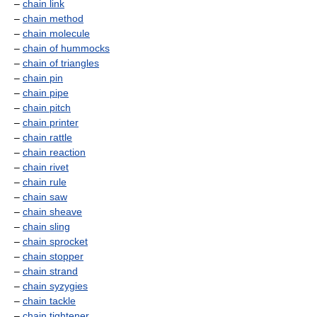
–
chain link
–
chain method
–
chain molecule
–
chain of hummocks
–
chain of triangles
–
chain pin
–
chain pipe
–
chain pitch
–
chain printer
–
chain rattle
–
chain reaction
–
chain rivet
–
chain rule
–
chain saw
–
chain sheave
–
chain sling
–
chain sprocket
–
chain stopper
–
chain strand
–
chain syzygies
–
chain tackle
–
chain tightener