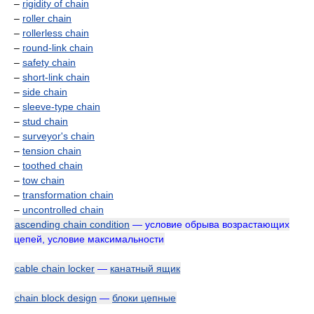
–
rigidity of chain
–
roller chain
–
rollerless chain
–
round-link chain
–
safety chain
–
short-link chain
–
side chain
–
sleeve-type chain
–
stud chain
–
surveyor's chain
–
tension chain
–
toothed chain
–
tow chain
–
transformation chain
–
uncontrolled chain
ascending chain condition
— условие обрыва возрастающих
цепей, условие максимальности
cable chain locker
—
канатный ящик
chain block design
—
блоки цепные