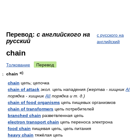
Перевод:
с английского на
с русского на
русский
английский
chain
Толкование
Перевод
chain
1
chain
цепь; цепочка
chain of attack
экол.
цепь нападения
(жертва - хищник
AI
порядка - хищник
AII
порядка и т. д.)
chain of food organisms
цепь пищевых организмов
chain of transformers
цепь потребителей
branched chain
разветвленная цепь
electron transport chain
цепь переноса электрона
food chain
пищевая цепь, цепь питания
heavy chain
тяжёлая цепь