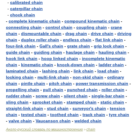
-
calibrated chain
-
caterpillar chain
-
chock chain
-
complete kinematic chain
-
compound kinematic chain
-
connecting chain
-
control chain
-
coupling chain
-
crane
chain
-
dismountable chain
-
drag chain
-
drive chain
-
driving
chain
-
duplex roller chain
-
endless chain
-
flat link chain
-
four-link chain
-
Gall's chain
-
grate chain
-
grip lock chain
-
guide chain
-
guiding chain
-
haulage chain
-
hauling chain
-
hook link chain
-
hoop linked chain
-
incomplete kinematic
chain
-
kinematic chain
-
knock-down chain
-
ladder chain
-
laminated chain
-
lashing chain
-
link chain
-
load chain
-
locking chain
-
multi-link chain
-
non-skid chain
-
ordinary
chain
-
pintle chain
-
pitch chain
-
power transmission chain
-
propelling chain
-
pull chain
-
punched chain
-
roller chain
-
rudder chain
-
screw chain
-
silent chain
-
single-bar chain
-
sling chain
-
sprocket chain
-
stamped chain
-
static chain
-
straight-link chain
-
stud chain
-
surveyor's chain
-
tension
chain
-
tested chain
-
toothed chain
-
track chain
-
tyre chain
-
valve chain
-
Vaucanson chain
-
welded chain
Англо-русский словарь по машиностроению
chain
>