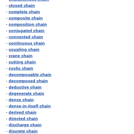
-
closed chain
-
complete chain
-
composite chain
-
composition chain
-
conjugated chain
-
connected chain
-
continuous chain
-
coupling chain
-
crane chain
-
cutting chain
-
cyclic chain
-
decomposable chain
-
decomposed chain
-
deductive chain
-
degenerate chain
-
dense chain
-
dense-in-itself chain
-
derived chain
-
directed chain
-
discharge chain
-
discrete chain