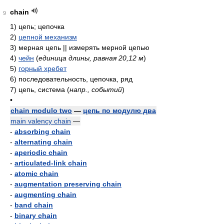
chain
9
1)
цепь; цепочка
2)
цепной механизм
3)
мерная цепь || измерять мерной цепью
4)
чейн
(
единица длины, равная 20,12 м
)
5)
горный хребет
6)
последовательность, цепочка, ряд
7)
цепь, система
(
напр., событий
)
•
chain modulo two
—
цепь по модулю два
main valency chain
—
-
absorbing chain
-
alternating chain
-
aperiodic chain
-
articulated-link chain
-
atomic chain
-
augmentation preserving chain
-
augmenting chain
-
band chain
-
binary chain