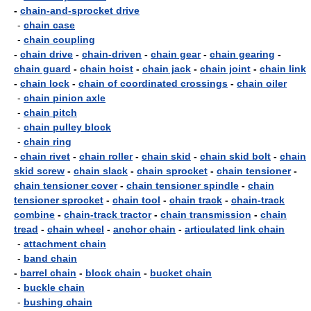
-
chain-and-sprocket drive
-
chain case
-
chain coupling
-
chain drive
-
chain-driven
-
chain gear
-
chain gearing
-
chain guard
-
chain hoist
-
chain jack
-
chain joint
-
chain link
-
chain lock
-
chain of coordinated crossings
-
chain oiler
-
chain pinion axle
-
chain pitch
-
chain pulley block
-
chain ring
-
chain rivet
-
chain roller
-
chain skid
-
chain skid bolt
-
chain
skid screw
-
chain slack
-
chain sprocket
-
chain tensioner
-
chain tensioner cover
-
chain tensioner spindle
-
chain
tensioner sprocket
-
chain tool
-
chain track
-
chain-track
combine
-
chain-track tractor
-
chain transmission
-
chain
tread
-
chain wheel
-
anchor chain
-
articulated link chain
-
attachment chain
-
band chain
-
barrel chain
-
block chain
-
bucket chain
-
buckle chain
-
bushing chain