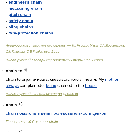
-
engineer's chain
-
measuring chain
-
pitch chain
-
safety chain
-
sling chains
-
tyre-protection chains
Англо-русский строительный словарь. — М.: Русский Язык
.
С.Н.Корчемкина,
1995
С.К.Кашкина, С.В.Курбатова
.
.
Англо-русский словарь строительных терминов
chain
>
chain to
4
chain to ограничивать, сковывать кого-л. чем-л. My
mother
always
complainedof
being
chained to the
house
.
Англо-русский словарь Мюллера
chain to
>
chain
5
chain подключать цепь последовательность цепной
Персональный Сократ
chain
>