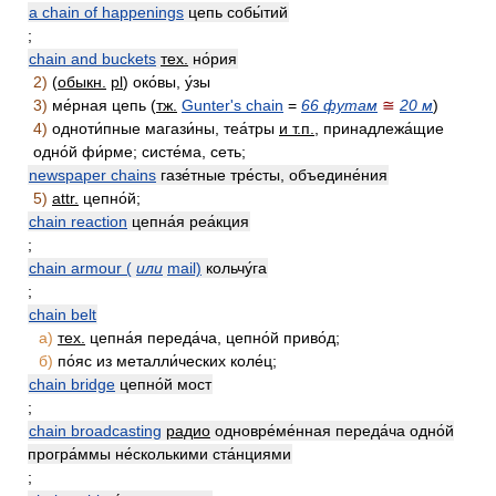
a chain of happenings
цепь собы́тий
;
chain and buckets
тех.
но́рия
2)
(
обыкн.
pl
) око́вы, у́зы
3)
ме́рная цепь (
тж.
Gunter's chain
=
66 футам
≅
20 м
)
4)
одноти́пные магази́ны, теа́тры
и т.п.
, принадлежа́щие
одно́й фи́рме; систе́ма, сеть;
newspaper chains
газе́тные тре́сты, объедине́ния
5)
attr.
цепно́й;
chain reaction
цепна́я реа́кция
;
chain armour (
или
mail)
кольчу́га
;
chain belt
а)
тех.
цепна́я переда́ча, цепно́й приво́д;
б)
по́яс из металли́ческих коле́ц;
chain bridge
цепно́й мост
;
chain broadcasting
радио
одновре́ме́нная переда́ча одно́й
програ́ммы не́сколькими ста́нциями
;