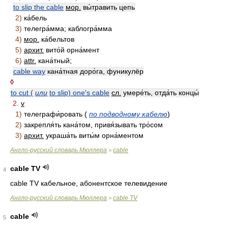
to slip the cable
мор.
вы́травить цепь
2)
ка́бель
3)
телегра́мма; каблогра́мма
4)
мор.
ка́бельтов
5)
архит.
вито́й орна́мент
6)
attr.
кана́тный;
cable way
кана́тная доро́га, фуникулёр
◊
to cut (
или
to slip) one's cable
сл.
умере́ть, отда́ть концы́
2.
v
1)
телеграфи́ровать (
по подводному кабелю
)
2)
закрепля́ть кана́том, привя́зывать тро́сом
3)
архит.
украша́ть виты́м орна́ментом
Англо-русский словарь Мюллера
cable
>
cable TV
4
cable TV кабельное, абонентское телевидение
Англо-русский словарь Мюллера
cable TV
>
cable
5