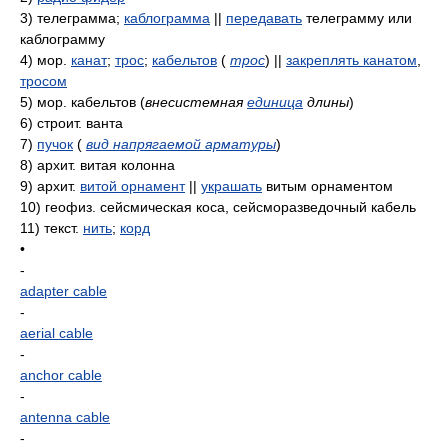
3)
телеграмма;
каблограмма
||
передавать
телеграмму или
каблограмму
4)
мор.
канат
;
трос
;
кабельтов
(
трос
)
||
закреплять канатом
,
тросом
5)
мор. кабельтов
(
внесистемная
единица
длины
)
6)
строит. ванта
7)
пучок
(
вид напрягаемой арматуры
)
8)
архит. витая колонна
9)
архит.
витой орнамент
||
украшать
витым орнаментом
10)
геофиз. сейсмическая коса, сейсморазведочный кабель
11)
текст.
нить
;
корд
•
-
adapter cable
-
aerial cable
-
anchor cable
-
antenna cable
-