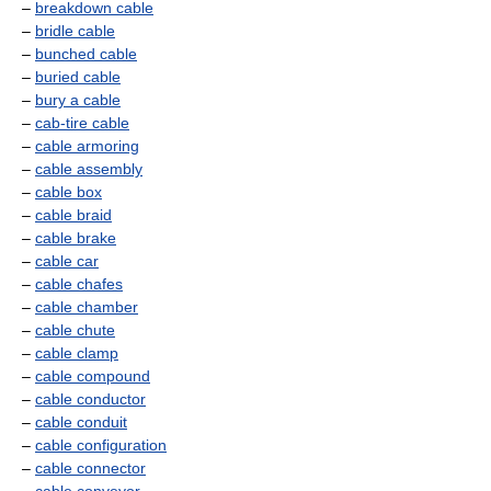
–
breakdown cable
–
bridle cable
–
bunched cable
–
buried cable
–
bury a cable
–
cab-tire cable
–
cable armoring
–
cable assembly
–
cable box
–
cable braid
–
cable brake
–
cable car
–
cable chafes
–
cable chamber
–
cable chute
–
cable clamp
–
cable compound
–
cable conductor
–
cable conduit
–
cable configuration
–
cable connector