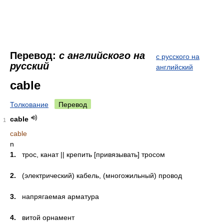
Перевод:
с английского на
с русского на
русский
английский
cable
Толкование
Перевод
cable
1
cable
n
1.
трос, канат || крепить [привязывать] тросом
2.
(электрический) кабель, (многожильный) провод
3.
напрягаемая арматура
4.
витой орнамент