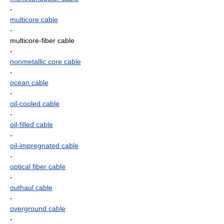
-
multicore cable
-
multicore-fiber cable
-
nonmetallic core cable
-
ocean cable
-
oil-cooled cable
-
oil-filled cable
-
oil-impregnated cable
-
optical fiber cable
-
outhaul cable
-
overground cable
-