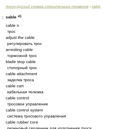
Англо-русский словарь строительных терминов
cable
>
cable
2
cable n
трос
adjust the cable
регулировать трос
arresting cable
тормозной трос
blade stop cable
стопорный трос
cable attachment
заделка троса
cable cart
кабельная тележка
cable control
тросовое управление
cable control system
система тросового управления
cable rubber core
резиновый сердечник для уплотнения троса