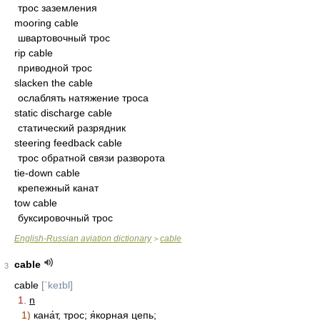
трос заземления
mooring cable
швартовочный трос
rip cable
приводной трос
slacken the cable
ослаблять натяжение троса
static discharge cable
статический разрядник
steering feedback cable
трос обратной связи разворота
tie-down cable
крепежный канат
tow cable
буксировочный трос
English-Russian aviation dictionary
cable
>
cable
3
cable
[ˊkeɪbl]
1.
n
1)
кана́т, трос; я́корная цепь;