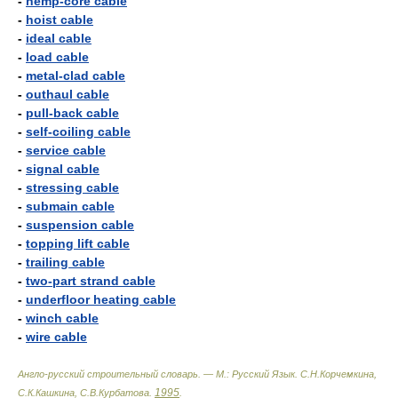
-
hemp-core cable
-
hoist cable
-
ideal cable
-
load cable
-
metal-clad cable
-
outhaul cable
-
pull-back cable
-
self-coiling cable
-
service cable
-
signal cable
-
stressing cable
-
submain cable
-
suspension cable
-
topping lift cable
-
trailing cable
-
two-part strand cable
-
underfloor heating cable
-
winch cable
-
wire cable
Англо-русский строительный словарь. — М.: Русский Язык
.
С.Н.Корчемкина,
1995
С.К.Кашкина, С.В.Курбатова
.
.