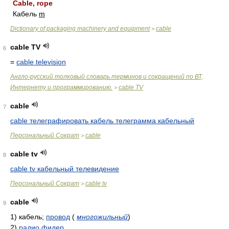
Cable, rope
Кабель
m
Dictionary of packaging machinery and equipment
cable
>
cable TV
6
=
cable television
Англо-русский толковый словарь терминов и сокращений по ВТ,
Интернету и программированию.
cable TV
>
cable
7
cable телеграфировать кабель телеграмма кабельный
Персональный Сократ
cable
>
cable tv
8
cable tv кабельный телевидение
Персональный Сократ
cable tv
>
cable
9
1)
кабель;
провод
(
многожильный
)
2)
радио фидер