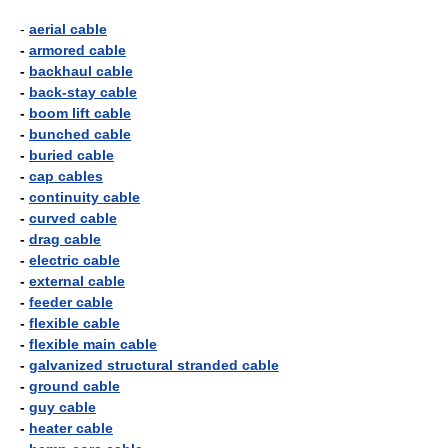
-
aerial cable
-
armored cable
-
backhaul cable
-
back-stay cable
-
boom lift cable
-
bunched cable
-
buried cable
-
cap cables
-
continuity cable
-
curved cable
-
drag cable
-
electric cable
-
external cable
-
feeder cable
-
flexible cable
-
flexible main cable
-
galvanized structural stranded cable
-
ground cable
-
guy cable
-
heater cable