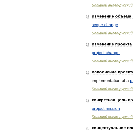
Большой
англо
-
русский
изменение
объема
16
scope
change
Большой
англо
-
русский
изменение
проекта
17
project
change
Большой
англо
-
русский
исполнение
проект
18
implementation
of
a
p
Большой
англо
-
русский
конкретная
цель
пр
19
project
mission
Большой
англо
-
русский
концептуальное
пл
20