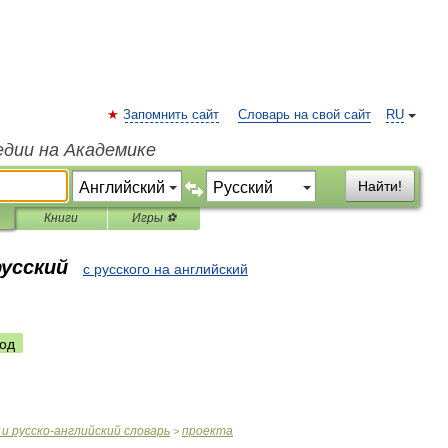
Запомнить сайт
Словарь на свой сайт
RU
едии на Академике
Найти!
Книги
Игры ⚽
русский
с русского на английский
од
и
русско
-
английский
словарь
проекта
>