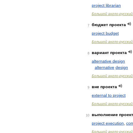
project
librarian
Большой
англо
-
русский
бюджет
проекта
7
project
budget
Большой
англо
-
русский
вариант
проекта
8
alternative
design
alternative
design
Большой
англо
-
русский
вне
проекта
9
external
to
project
Большой
англо
-
русский
выполнение
проек
10
project
execution
,
com
Большой
англо
-
русский