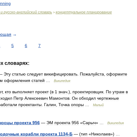
anning
и
русско
-
английский
словарь
концептуальное
планирование
>
ующая
→
4
5
6
7
их
словарях:
—
Эту
статью
следует
викифицировать
.
Пожалуйста
,
оформите
ам
оформления
статей
…
Википедия
от
,
кто
выполняет
проект
(
в
1
знач
.),
проектировщик
.
По
утрам
в
иходил
Петр
Алексеевич
Мамонтов
.
Он
обходил
чертежные
работали
проектанты
.
Галин
,
Точка
опоры
…
Малый
носцы
проекта
956
—
ЭМ
проекта
956
«
Сарыч
» …
Википедия
лодочные
корабли
проекта
1134
-
Б
— (
тип
«
Николаев
») …