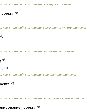
и
русско
-
английский
словарь
загрузка
проекта
>
проекта
и
русско
-
английский
словарь
изменение
объема
проекта
>
и
русско
-
английский
словарь
изменение
проекта
>
а
roject
и
русско
-
английский
словарь
исполнение
проекта
>
оекта
и
русско
-
английский
словарь
конкретная
цель
проекта
>
анирование
проекта