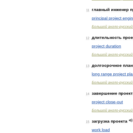
главный
инженер
п
11
principal
project
engin
Большой
англо
-
русский
длительность
прое
12
project
duration
Большой
англо
-
русский
долгосрочное
план
13
long
range
project
pl
Большой
англо
-
русский
завершение
проект
14
project
close
-
out
Большой
англо
-
русский
загрузка
проекта
15
work
load