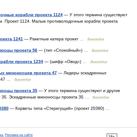
дочные
корабли
проекта
1124
—
У
этого
термина
существуют
м
.
Проект
1124
.
Малые
противолодочные
корабли
проекта
оекта
1241
—
Ракетные
катера
проект
…
Википедия
носцы
проекта
56
— (
тип
«
Спокойный
») …
Википедия
орабли
проекта
1234
— (
шифр
«
Овод
») …
Википедия
ых
миноносцев
проекта
47
—
Лидеры
эскадренных
47
…
Википедия
носцы
проекта
35
—
У
этого
термина
существуют
и
другие
т
35
.
Эскадренные
миноносцы
проекта
35
…
Википедия
0380
—
Корветы
типа
«
Стерегущий
» (
проект
20380
) …
ка
,
Реклама на сайте
18+