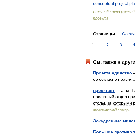
conceptual
project
pl
Большой
англо
-
русский
проекта
Страницы
След
1
2
3
См
.
также
в
друг
Проекта
единство
её
согласно
правил
проекта́нт
—
а
,
м
.
Т
проектный
отдел
пр
столы
,
за
которыми
академический
словарь
Эскадренные
мино
Большие
противо