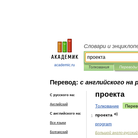
Словари и энциклоп
academic.ru
Толкования
Переводы
Перевод:
с английского на 
проекта
С русского на:
Английский
Толкование
Перев
С английского на:
проекта
1
Все языки
program
Болгарский
Большой
англо
-
русский