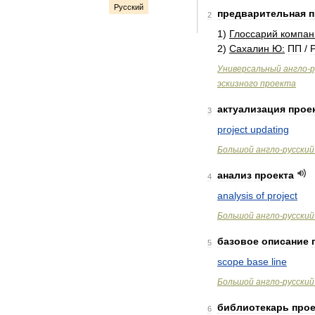
Русский
предварительная
п
2
1
)
Глоссарий
компан
2
)
Сахалин
Ю:
ПП
/
Универсальный
англо
-
р
эскизного
проекта
актуализация
прое
3
project
updating
Большой
англо
-
русский
анализ
проекта
4
analysis
of
project
Большой
англо
-
русский
базовое
описание
5
scope
base
line
Большой
англо
-
русский
библиотекарь
прое
6