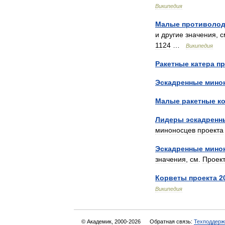
Википедия
Малые
противоло
и
другие
значения
,
с
1124
…
Википедия
Ракетные
катера
пр
Эскадренные
мино
Малые
ракетные
к
Лидеры
эскадренн
миноносцев
проекта
Эскадренные
мино
значения
,
см
.
Проек
Корветы
проекта
2
Википедия
© Академик, 2000-2026
Обратная связь:
Техподдерж