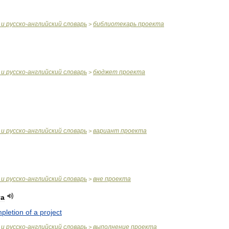
и
русско
-
английский
словарь
библиотекарь
проекта
>
и
русско
-
английский
словарь
бюджет
проекта
>
и
русско
-
английский
словарь
вариант
проекта
>
и
русско
-
английский
словарь
вне
проекта
>
та
pletion
of
a
project
и
русско
-
английский
словарь
выполнение
проекта
>