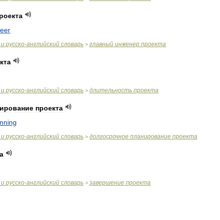
роекта
eer
и
русско
-
английский
словарь
главный
инженер
проекта
>
кта
и
русско
-
английский
словарь
длительность
проекта
>
ирование
проекта
anning
и
русско
-
английский
словарь
долгосрочное
планирование
проекта
>
а
и
русско
-
английский
словарь
завершение
проекта
>