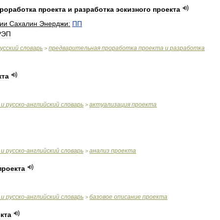
роработка
проекта
и
разработка
эскизного
проекта
ии
Сахалин
Энерджи:
ПП
РЭП
усский
словарь
предварительная
проработка
проекта
и
разработка
>
кта
и
русско
-
английский
словарь
актуализация
проекта
>
и
русско
-
английский
словарь
анализ
проекта
>
проекта
и
русско
-
английский
словарь
базовое
описание
проекта
>
кта