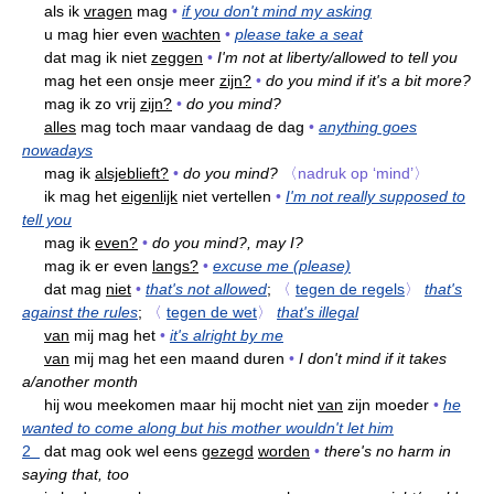
als ik
vragen
mag
•
if you don't mind my asking
u mag hier even
wachten
•
please take a seat
dat mag ik niet
zeggen
•
I'm not at liberty/allowed to tell you
mag het een onsje meer
zijn?
•
do you mind if it's a bit more?
mag ik zo vrij
zijn?
•
do you mind?
alles
mag toch maar vandaag de dag
•
anything goes
nowadays
mag ik
alsjeblieft?
•
do you mind?
〈nadruk op ‘mind’〉
ik mag het
eigenlijk
niet vertellen
•
I'm not really supposed to
tell you
mag ik
even?
•
do you mind?, may I?
mag ik er even
langs?
•
excuse me (please)
dat mag
niet
•
that's not allowed
;
〈
tegen de regels
〉
that's
against the rules
;
〈
tegen de wet
〉
that's illegal
van
mij mag het
•
it's alright by me
van
mij mag het een maand duren
•
I don't mind if it takes
a/another month
hij wou meekomen maar hij mocht niet
van
zijn moeder
•
he
wanted to come along but his mother wouldn't let him
2
dat mag ook wel eens
gezegd
worden
•
there's no harm in
saying that, too