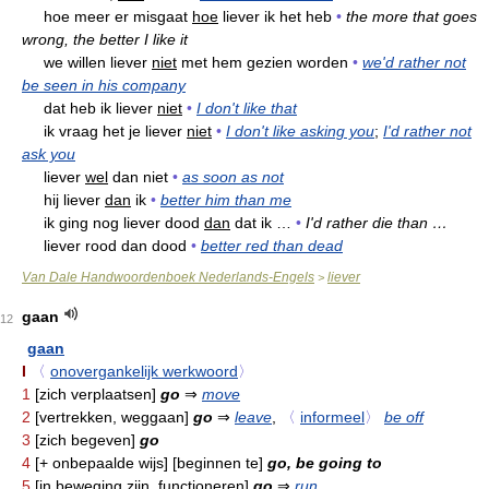
hoe meer er misgaat
hoe
liever ik het heb
•
the more that goes
wrong, the better I like it
we willen liever
niet
met hem gezien worden
•
we'd rather not
be seen in his company
dat heb ik liever
niet
•
I don't like that
ik vraag het je liever
niet
•
I don't like asking you
;
I'd rather not
ask you
liever
wel
dan niet
•
as soon as not
hij liever
dan
ik
•
better him than me
ik ging nog liever dood
dan
dat ik …
•
I'd rather die than …
liever rood dan dood
•
better red than dead
Van Dale Handwoordenboek Nederlands-Engels
liever
>
gaan
12
gaan
I
〈
onovergankelijk werkwoord
〉
1
[zich verplaatsen]
go
⇒
move
2
[vertrekken, weggaan]
go
⇒
leave
,
〈
informeel
〉
be off
3
[zich begeven]
go
4
[+ onbepaalde wijs] [beginnen te]
go, be going to
5
[in beweging zijn, functioneren]
go
⇒
run