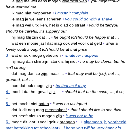
je
had
me wel eens mogen
waarschuwen
•
you might/could
have warned me
ik mag niet
mopperen
•
I mustn't complain
je mag je wel eens
scheren
•
you could do with a shave
je mag wel
uitkijken,
het is glad op straat
•
you'd better/you
should be careful, it's slippery out
hij mag blij
zijn
dat …
•
he ought to/should be happy that …
wat een mooie jas! dat mag ook wel voor dat geld
•
what a
lovely coat! it ought to/should be at that price
3
wat er ook moge
gebeuren
•
whatever happens
hij mag dan slim
zijn,
sterk is hij niet
•
he may be clever, but he
isn't strong
dat mag dan zo
zijn,
maar …
•
that may well be (so), but …
;
granted, but …
hoe dat ook moge
zijn
•
be that as it may
4
mocht dat het geval
zijn,
…
•
should that be the case, …
;
if so,
…
5
het mocht niet
baten
•
it was no use/good
dat ik dit nog mag
meemaken!
•
that I should live to see this!
het heeft niet zo mogen
zijn
•
it was not to be
6
moge dit jaar u veel geluk
brengen
•
〈
algemeen
,
bijvoorbeeld
met betrekking tot schooljaar
〉
I hope you will be very happy in