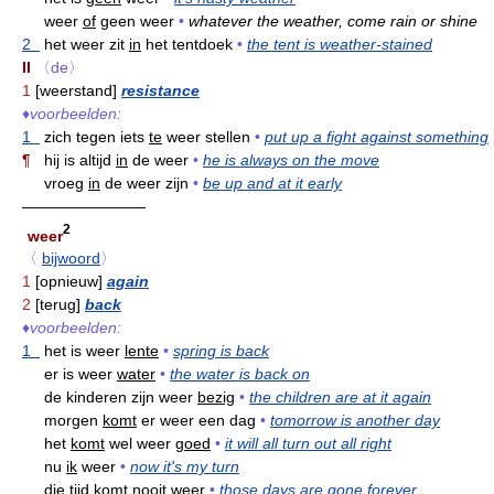
weer
of
geen weer
•
whatever the weather, come rain or shine
2
het weer zit
in
het tentdoek
•
the tent is weather-stained
II
〈de〉
1
[weerstand]
resistance
♦
voorbeelden:
1
zich tegen iets
te
weer stellen
•
put up a fight against something
¶
hij is altijd
in
de weer
•
he is always on the move
vroeg
in
de weer zijn
•
be up and at it early
————————
2
weer
〈
bijwoord
〉
1
[opnieuw]
again
2
[terug]
back
♦
voorbeelden:
1
het is weer
lente
•
spring is back
er is weer
water
•
the water is back on
de kinderen zijn weer
bezig
•
the children are at it again
morgen
komt
er weer een dag
•
tomorrow is another day
het
komt
wel weer
goed
•
it will all turn out all right
nu
ik
weer
•
now it's my turn
die tijd komt
nooit
weer
•
those days are gone forever