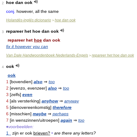
hoe dan ook
2
conj.
however, all the same
Holandés-inglés dicionario
hoe dan ook
>
repareer het hoe dan ook
3
repareer het
hoe
dan ook
fix it however you can
Van Dale Handwoordenboek Nederlands-Engels
repareer het hoe dan ook
>
ook
4
ook
1
[bovendien]
also
⇒
too
2
[evenzo, evenzeer]
also
⇒
too
3
[zelfs]
even
4
[als versterking]
anyhow
⇒
anyway
5
[dienovereenkomstig]
therefore
6
[misschien]
maybe
⇒
perhaps
7
[in wenszinnen/uitroepen]
again
⇒
too
♦
voorbeelden:
1
zijn er ook
brieven?
•
are there any letters?