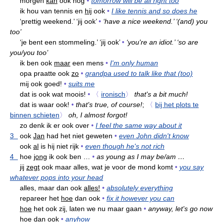
morgen
kan
ook nog
•
tomorrow will be all right too
ik hou van tennis en
hij
ook
•
I like tennis and so does he
‘prettig weekend.’ ‘
jij
ook’
•
‘have a nice weekend.’ ‘(and) you
too’
‘je bent een stommeling.’ ‘
jij
ook’
•
‘you're an idiot.’ ‘so are
you/you too’
ik ben ook
maar
een mens
•
I'm only human
opa praatte ook
zo
•
grandpa used to talk like that (too)
mij ook goed!
•
suits me
dat is ook wat moois!
•
〈
ironisch
〉
that's a bit much!
dat is waar ook!
•
that's true, of course!
;
〈
bij het plots te
binnen schieten
〉
oh, I almost forgot!
zo denk ik er ook over
•
I feel the same way about it
3
ook
Jan
had het niet geweten
•
even John didn't know
ook
al
is hij niet rijk
•
even though he's not rich
4
hoe
jong
ik ook ben …
•
as young as I may be/am …
jij
zegt
ook maar alles, wat je voor de mond komt
•
you say
whatever pops into your head
alles, maar dan ook
alles!
•
absolutely everything
repareer het
hoe
dan ook
•
fix it however you can
hoe
het ook zij, laten we nu maar gaan
•
anyway, let's go now
hoe
dan ook
•
anyhow