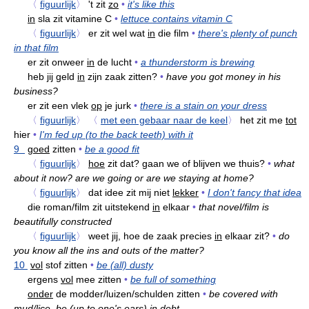
〈
figuurlijk
〉
't zit
zo
•
it's like this
in
sla zit vitamine C
•
lettuce contains vitamin C
〈
figuurlijk
〉
er zit wel wat
in
die film
•
there's plenty of punch
in that film
er zit onweer
in
de lucht
•
a thunderstorm is brewing
heb jij geld
in
zijn zaak zitten?
•
have you got money in his
business?
er zit een vlek
op
je jurk
•
there is a stain on your dress
〈
figuurlijk
〉
〈
met een gebaar naar de keel
〉
het zit me
tot
hier
•
I'm fed up (to the back teeth) with it
9
goed
zitten
•
be a good fit
〈
figuurlijk
〉
hoe
zit dat? gaan we of blijven we thuis?
•
what
about it now? are we going or are we staying at home?
〈
figuurlijk
〉
dat idee zit mij niet
lekker
•
I don't fancy that idea
die roman/film zit uitstekend
in
elkaar
•
that novel/film is
beautifully constructed
〈
figuurlijk
〉
weet jij, hoe de zaak precies
in
elkaar zit?
•
do
you know all the ins and outs of the matter?
10
vol
stof zitten
•
be (all) dusty
ergens
vol
mee zitten
•
be full of something
onder
de modder/luizen/schulden zitten
•
be covered with
mud/lice, be (up to one's ears) in debt