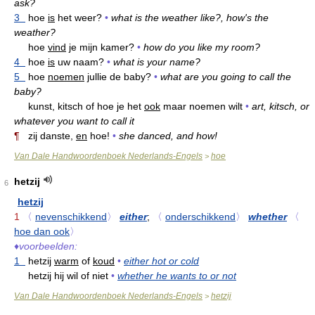
ask?
3
hoe
is
het weer?
•
what is the weather like?, how's the
weather?
hoe
vind
je mijn kamer?
•
how do you like my room?
4
hoe
is
uw naam?
•
what is your name?
5
hoe
noemen
jullie de baby?
•
what are you going to call the
baby?
kunst, kitsch of hoe je het
ook
maar noemen wilt
•
art, kitsch, or
whatever you want to call it
¶
zij danste,
en
hoe!
•
she danced, and how!
Van Dale Handwoordenboek Nederlands-Engels
hoe
>
hetzij
6
hetzij
1
〈
nevenschikkend
〉
either
;
〈
onderschikkend
〉
whether
〈
hoe dan ook
〉
♦
voorbeelden:
1
hetzij
warm
of
koud
•
either hot or cold
hetzij hij wil of niet
•
whether he wants to or not
Van Dale Handwoordenboek Nederlands-Engels
hetzij
>