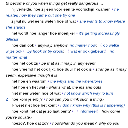
to become of you when things get really dangerous …
hij
vertelde,
hoe zij één voor één te voorschijn kwamen
•
he
related how they came out one by one
zij wil nu wel eens weten hoe of
wat
•
she wants to know where
she stands
het wordt hoe
langer
hoe
moeilijker
•
it's getting increasingly
difficult
hoe dan
ook
•
anyway, anyhow
;
no matter how
;
〈
op welke
wijze ook
〉
by hook or by crook
;
〈
wat er ook gebeurt
〉
no
matter what
hoe het
ook
zij
•
be that as it may, in any event
hoe vreemd het
ook
lijkt, hoe duur het
ook
is
•
strange as it may
seem, expensive though it is
het
hoe en waarom
•
the whys and the wherefores
het
hoe en het wat
•
what's what, the ins and outs
niet meer weten hoe
of
wat
•
not know which way to turn
2
hoe
kom
je erbij?
•
how can you think such a thing?
ik weet niet hoe het
komt
•
I don't know why (this is happening)
hoe
komt
het dat je zo laat bent?
•
〈
informeel
〉
how come
you're so late?
hoe
zo?,
hoe dat
zo?
•
how/what do you mean?, why do you