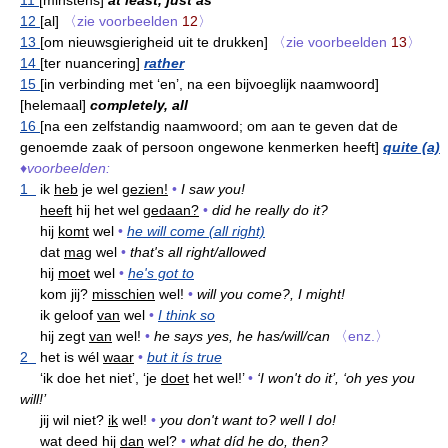
12
[al]
〈zie voorbeelden
12
〉
13
[om nieuwsgierigheid uit te drukken]
〈zie voorbeelden
13
〉
14
[ter nuancering]
rather
15
[in verbinding met ‘en’, na een bijvoeglijk naamwoord]
[helemaal]
completely, all
16
[na een zelfstandig naamwoord; om aan te geven dat de
genoemde zaak of persoon ongewone kenmerken heeft]
quite (a)
♦
voorbeelden:
1
ik
heb
je wel
gezien!
•
I saw you!
heeft
hij het wel
gedaan?
•
did he really do it?
hij
komt
wel
•
he will come (all right)
dat
mag
wel
•
that's all right/allowed
hij
moet
wel
•
he's got to
kom jij?
misschien
wel!
•
will you come?, I might!
ik geloof
van
wel
•
I think so
hij zegt
van
wel!
•
he says yes, he has/will/can
〈enz.〉
2
het is wél
waar
•
but it ís true
‘ik doe het niet’, ‘je
doet
het wel!’
•
‘I won't do it’, ‘oh yes you
will!’
jij wil niet?
ik
wel!
•
you don't want to? well I do!
wat deed hij
dan
wel?
•
what díd he do, then?