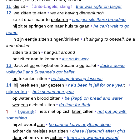
11
die
zit
•
〈Brits-Engels; slang〉
that was right on target
12
we zitten te
eten
•
we are having dinner/lunch
ze zit daar maar te
piekeren
•
she just sits there brooding
hij zit te
springen
om naar huis te gaan
•
he can't wait to go
home
in zijn eentje zitten zingen/drinken
•
sit singing to oneself, be a
lone drinker
zitten te zitten
•
hang/sit around
het zit er aan te komen
•
it's on its way
13
Jack zit
op
volleybal en Susanne
op
ballet
•
Jack's doing
volleyball and Susanne's got ballet
op
tekenles zitten
•
be taking drawing lessons
14
hij heeft een
jaar
gezeten
•
he's been in jail for one year
;
〈
uitgezeten
〉
he's served one year
op
water en brood zitten
•
be (kept) on bread and water
wegens
diefstal zitten
•
do time for theft
¶
〈
figuurlijk
〉
iets niet op zich
laten
zitten
•
not put up with
something
hij zit overal
aan
•
he cannot leave anything alone
achter
de meisjes
aan
zitten
•
chase ((around) after) girls
daar
zit een vrouw
achter
•
there is a woman involved