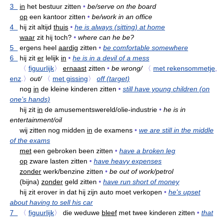
3
in
het bestuur zitten
•
be/serve on the board
op
een kantoor zitten
•
be/work in an office
4
hij zit altijd
thuis
•
he is always (sitting) at home
waar
zit hij toch?
•
where can he be?
5
ergens heel
aardig
zitten
•
be comfortable somewhere
6
hij zit
er
lelijk
in
•
he is in a devil of a mess
〈
figuurlijk
〉
ernaast
zitten
•
be wrong/
〈
met rekensommetje
,
enz
.〉
out/
〈
met gissing
〉
off (target)
nog
in
de kleine kinderen zitten
•
still have young children (on
one's hands)
hij zit
in
de amusementswereld/olie-industrie
•
he is in
entertainment/oil
wij zitten nog midden
in
de examens
•
we are still in the middle
of the exams
met
een gebroken been zitten
•
have a broken leg
op
zware lasten zitten
•
have heavy expenses
zonder
werk/benzine zitten
•
be out of work/petrol
(bijna)
zonder
geld zitten
•
have run short of money
hij zit erover in dat hij zijn auto moet verkopen
•
he's upset
about having to sell his car
7
〈
figuurlijk
〉
die weduwe
bleef
met twee kinderen zitten
•
that