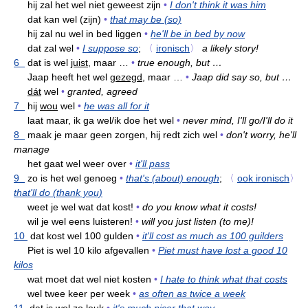
hij zal het wel niet geweest zijn
•
I don't think it was him
dat kan wel (zijn)
•
that may be (so)
hij zal nu wel in bed liggen
•
he'll be in bed by now
dat zal wel
•
I suppose so
;
〈
ironisch
〉
a likely story!
6
dat is wel
juist,
maar …
•
true enough, but …
Jaap heeft het wel
gezegd,
maar …
•
Jaap did say so, but …
dát
wel
•
granted, agreed
7
hij
wou
wel
•
he was all for it
laat maar, ik ga wel/ik doe het wel
•
never mind, I'll go/I'll do it
8
maak je maar geen zorgen, hij redt zich wel
•
don't worry, he'll
manage
het gaat wel weer over
•
it'll pass
9
zo is het wel genoeg
•
that's (about) enough
;
〈
ook ironisch
〉
that'll do (thank you)
weet je wel wat dat kost!
•
do you know what it costs!
wil je wel eens luisteren!
•
will you just listen (to me)!
10
dat kost wel 100 gulden
•
it'll cost as much as 100 guilders
Piet is wel 10 kilo afgevallen
•
Piet must have lost a good 10
kilos
wat moet dat wel niet kosten
•
I hate to think what that costs
wel twee keer per week
•
as often as twice a week
11
dat is wel zo leuk
•
it's much nicer that way