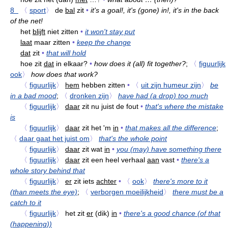
8
〈
sport
〉
de
bal
zit
•
it's a goal!, it's (gone) in!, it's in the back
of the net!
het
blijft
niet zitten
•
it won't stay put
laat
maar zitten
•
keep the change
dat
zit
•
that will hold
hoe zit
dat
in elkaar?
•
how does it (all) fit together?
;
〈
figuurlijk
ook
〉
how does that work?
〈
figuurlijk
〉
hem
hebben zitten
•
〈
uit zijn humeur zijn
〉
be
in a bad mood
;
〈
dronken zijn
〉
have had (a drop) too much
〈
figuurlijk
〉
daar
zit nu juist de fout
•
that's where the mistake
is
〈
figuurlijk
〉
daar
zit het 'm
in
•
that makes all the difference
;
〈
daar gaat het juist om
〉
that's the whole point
〈
figuurlijk
〉
daar
zit wat
in
•
you (may) have something there
〈
figuurlijk
〉
daar
zit een heel verhaal
aan
vast
•
there's a
whole story behind that
〈
figuurlijk
〉
er
zit iets
achter
•
〈
ook
〉
there's more to it
(than meets the eye)
;
〈
verborgen moeilijkheid
〉
there must be a
catch to it
〈
figuurlijk
〉
het zit
er
(dik)
in
•
there's a good chance (of that
(happening))