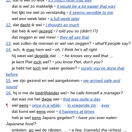
dat is wel zo makkelijk
•
it would be a lot easier that way
het lijkt me wel zo verstandig
•
it seems sensible to me
wel een week later
•
a full week later
12
dat
dacht
ik wel
•
I thought as much
dat heb ik wel
gezegd
•
I told you so (didn't I?)
dat zeggen er wel meer
•
they all say that
13
wat zullen de mensen er wel van zeggen?
•
what'll people say?
14
och, ik
mag
hem wel
•
oh, I think he's all right
hij weet wel
degelijk
dat …
•
he knows very well that …
je kent Piet
toch
wel?
•
you know Piet, don't you?
je hebt het
toch
wel vaker gedaan?
•
surely you've done that
before
15
we zijn gezond en wel aangekomen
•
we arrived safe and
sound
16
hij is me de
bedrijfsleider
wel
•
he calls himself a manager?
dat was me het
dagje
wel
•
that was quite a day
¶
wel
eens
•
once in a while
;
〈
in vragende zin
〉
ever
dat komt wel
eens
voor
•
it happens at times
heb je wel
eens
Japans gegeten?
•
have you ever eaten
Japanese food?
enkelen,
en
wel de rijksten, …
•
a few, (namely) the richest, …