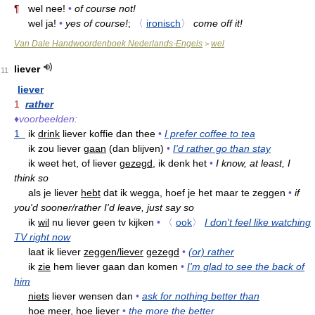
¶
wel nee!
•
of course not!
wel ja!
•
yes of course!
;
〈
ironisch
〉
come off it!
Van Dale Handwoordenboek Nederlands-Engels
wel
>
liever
11
liever
1
rather
♦
voorbeelden:
1
ik
drink
liever koffie dan thee
•
I prefer coffee to tea
ik zou liever
gaan
(dan blijven)
•
I'd rather go than stay
ik weet het, of liever
gezegd,
ik denk het
•
I know, at least, I
think so
als je liever
hebt
dat ik wegga, hoef je het maar te zeggen
•
if
you'd sooner/rather I'd leave, just say so
ik
wil
nu liever geen tv kijken
•
〈
ook
〉
I don't feel like watching
TV right now
laat ik liever
zeggen/liever
gezegd
•
(or) rather
ik
zie
hem liever gaan dan komen
•
I'm glad to see the back of
him
niets
liever wensen dan
•
ask for nothing better than
hoe meer,
hoe
liever
•
the more the better