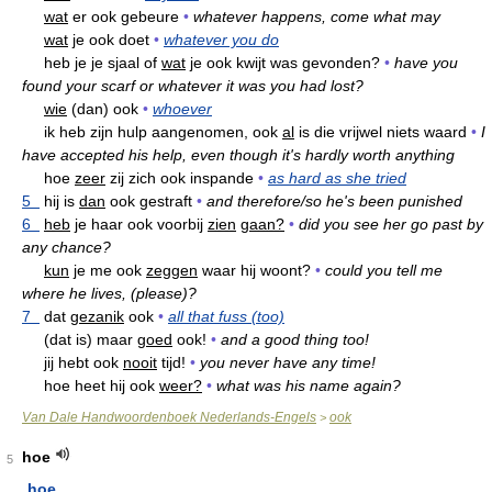
wat
er ook gebeure
•
whatever happens, come what may
wat
je ook doet
•
whatever you do
heb je je sjaal of
wat
je ook kwijt was gevonden?
•
have you
found your scarf or whatever it was you had lost?
wie
(dan) ook
•
whoever
ik heb zijn hulp aangenomen, ook
al
is die vrijwel niets waard
•
I
have accepted his help, even though it's hardly worth anything
hoe
zeer
zij zich ook inspande
•
as hard as she tried
5
hij is
dan
ook gestraft
•
and therefore/so he's been punished
6
heb
je haar ook voorbij
zien
gaan?
•
did you see her go past by
any chance?
kun
je me ook
zeggen
waar hij woont?
•
could you tell me
where he lives, (please)?
7
dat
gezanik
ook
•
all that fuss (too)
(dat is) maar
goed
ook!
•
and a good thing too!
jij hebt ook
nooit
tijd!
•
you never have any time!
hoe heet hij ook
weer?
•
what was his name again?
Van Dale Handwoordenboek Nederlands-Engels
ook
>
hoe
5
hoe