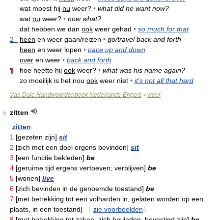
wat moest hij
nu
weer?
•
what did he want now?
wat
nu
weer?
•
now what?
dat hebben we dan
ook
weer gehad
•
so much for that
2
heen
en weer gaan/reizen
•
go/travel back and forth
heen
en weer lopen
•
pace up and down
over
en weer
•
back and forth
¶
hoe heette hij
ook
weer?
•
what was his name again?
zo moeilijk is het nou
ook
weer niet
•
it's not all that hard
Van Dale Handwoordenboek Nederlands-Engels
weer
>
zitten
9
zitten
1
[gezeten zijn]
sit
2
[zich met een doel ergens bevinden]
sit
3
[een functie bekleden]
be
4
[geruime tijd ergens vertoeven; verblijven]
be
5
[wonen]
live
6
[zich bevinden in de genoemde toestand]
be
7
[met betrekking tot een volharden in, gelaten worden op een
plaats, in een toestand]
〈
zie voorbeelden
〉
8
[met betrekking tot zaken, zich bevinden, bevestigd zijn]
be