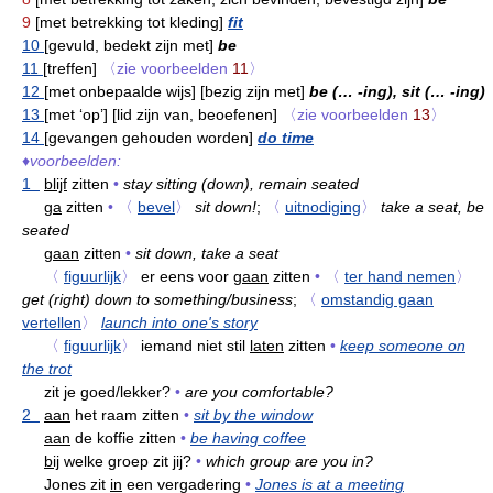
9
[met betrekking tot kleding]
fit
10
[gevuld, bedekt zijn met]
be
11
[treffen]
〈zie voorbeelden
11
〉
12
[met onbepaalde wijs] [bezig zijn met]
be (… -ing), sit (… -ing)
13
[met ‘op’] [lid zijn van, beoefenen]
〈zie voorbeelden
13
〉
14
[gevangen gehouden worden]
do time
♦
voorbeelden:
1
blijf
zitten
•
stay sitting (down), remain seated
ga
zitten
•
〈
bevel
〉
sit down!
;
〈
uitnodiging
〉
take a seat, be
seated
gaan
zitten
•
sit down, take a seat
〈
figuurlijk
〉
er eens voor
gaan
zitten
•
〈
ter hand nemen
〉
get (right) down to something/business
;
〈
omstandig gaan
vertellen
〉
launch into one's story
〈
figuurlijk
〉
iemand niet stil
laten
zitten
•
keep someone on
the trot
zit je goed/lekker?
•
are you comfortable?
2
aan
het raam zitten
•
sit by the window
aan
de koffie zitten
•
be having coffee
bij
welke groep zit jij?
•
which group are you in?
Jones zit
in
een vergadering
•
Jones is at a meeting