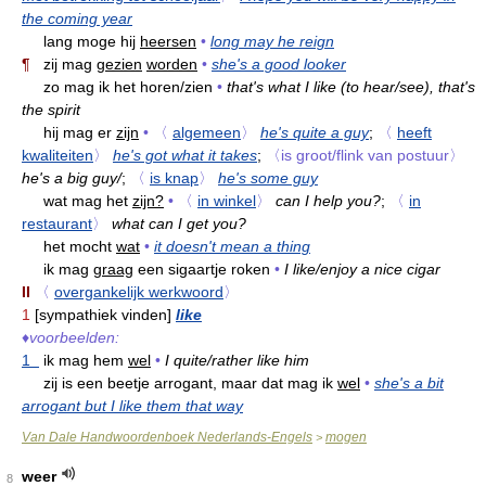
the coming year
lang moge hij
heersen
•
long may he reign
¶
zij mag
gezien
worden
•
she's a good looker
zo mag ik het horen/zien
•
that's what I like (to hear/see), that's
the spirit
hij mag er
zijn
•
〈
algemeen
〉
he's quite a guy
;
〈
heeft
kwaliteiten
〉
he's got what it takes
;
〈is groot/flink van postuur〉
he's a big guy/
;
〈
is knap
〉
he's some guy
wat mag het
zijn?
•
〈
in winkel
〉
can I help you?
;
〈
in
restaurant
〉
what can I get you?
het mocht
wat
•
it doesn't mean a thing
ik mag
graag
een sigaartje roken
•
I like/enjoy a nice cigar
II
〈
overgankelijk werkwoord
〉
1
[sympathiek vinden]
like
♦
voorbeelden:
1
ik mag hem
wel
•
I quite/rather like him
zij is een beetje arrogant, maar dat mag ik
wel
•
she's a bit
arrogant but I like them that way
Van Dale Handwoordenboek Nederlands-Engels
mogen
>
weer
8