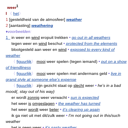
1
weer
I
〈
het
〉
1
[gesteldheid van de atmosfeer]
weather
2
[aantasting]
weathering
♦
voorbeelden:
1
in weer en
wind
eropuit trekken
•
go out in all weathers
tegen weer en
wind
beschut
•
protected from the elements
blootgesteld aan weer en
wind
•
exposed to every kind of
weather
〈
figuurlijk
〉
mooi
weer spelen (tegen iemand)
•
put on a show
of friendliness
〈
figuurlijk
〉
mooi
weer spelen met andermans geld
•
live in
grand style at someone else's expense
〈
figuurlijk
〉
zijn gezicht staat op
slecht
weer
•
he's in a bad
mood(, stay out of his way)
er wordt
zonnig
weer verwacht
•
sun is expected
het weer
is
omgeslagen
•
the weather has turned
het weer
wordt
weer
beter
•
it's clearing up again
ik ga niet uit met dit/zulk weer
•
I'm not going out in this/such
weather
het is
geen
weer
•
it's nasty weather