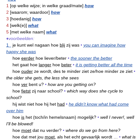
1
[op welke wijze; in welke graad/mate]
how
2
[waarom; waardoor]
how
3
[hoedanig]
how
4
[welk(e)]
what
5
[met welke naam]
what
♦
voorbeelden:
1
je kunt wel nagaan hoe
blij
zij was
•
you can imagine how
happy she was
hoe
eerder
hoe liever/beter
•
the sooner the better
het gaat hoe
langer
hoe
beter
•
it is getting better all the time
hoe
ouder
ze wordt, des te minder ziet ze/hoe minder ze ziet
•
the older she gets, the less she sees
hoe
ver
bent u?
•
how are you getting on?
hoe
fietst
zij naar school?
•
which way does she cycle to
school?
hij wist niet hoe hij het
had
•
he didn't know what had come
over him
hoe
is
het (toch/in hemelsnaam) mogelijk?
•
well I never!, well
I'll be blowed!
hoe
moet
dat nu verder?
•
where do we go from here?
hoe dat met jou
moet,
als het echt gevaarlijk wordt …
•
what is