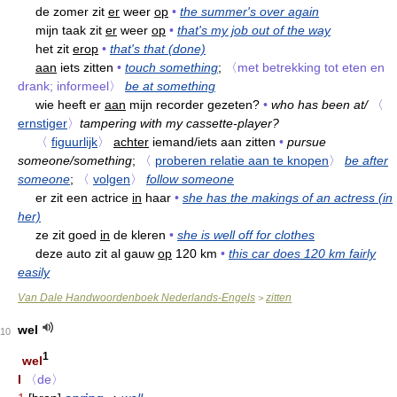
de zomer zit
er
weer
op
•
the summer's over again
mijn taak zit
er
weer
op
•
that's my job out of the way
het zit
erop
•
that's that (done)
aan
iets zitten
•
touch something
;
〈met betrekking tot eten en
drank; informeel〉
be at something
wie heeft er
aan
mijn recorder gezeten?
•
who has been at/
〈
ernstiger
〉
tampering with my cassette-player?
〈
figuurlijk
〉
achter
iemand/iets aan zitten
•
pursue
someone/something
;
〈
proberen relatie aan te knopen
〉
be after
someone
;
〈
volgen
〉
follow someone
er zit een actrice
in
haar
•
she has the makings of an actress (in
her)
ze zit goed
in
de kleren
•
she is well off for clothes
deze auto zit al gauw
op
120 km
•
this car does 120 km fairly
easily
Van Dale Handwoordenboek Nederlands-Engels
zitten
>
wel
10
1
wel
I
〈de〉