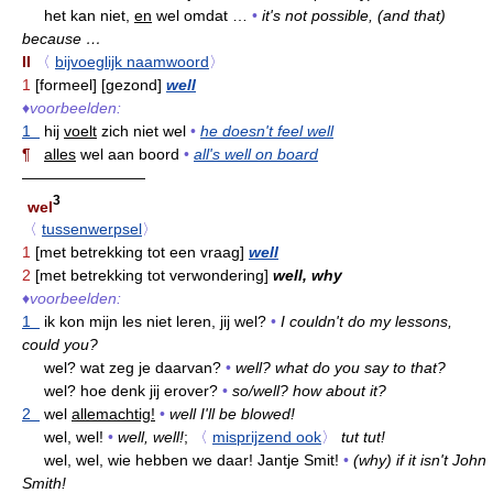
het kan niet,
en
wel omdat …
•
it's not possible, (and that)
because …
II
〈
bijvoeglijk naamwoord
〉
1
[formeel] [gezond]
well
♦
voorbeelden:
1
hij
voelt
zich niet wel
•
he doesn't feel well
¶
alles
wel aan boord
•
all's well on board
————————
3
wel
〈
tussenwerpsel
〉
1
[met betrekking tot een vraag]
well
2
[met betrekking tot verwondering]
well, why
♦
voorbeelden:
1
ik kon mijn les niet leren,
jij
wel?
•
I couldn't do my lessons,
could you?
wel? wat zeg je daarvan?
•
well? what do you say to that?
wel? hoe denk jij erover?
•
so/well? how about it?
2
wel
allemachtig!
•
well I'll be blowed!
wel, wel!
•
well, well!
;
〈
misprijzend ook
〉
tut tut!
wel, wel, wie hebben we daar! Jantje Smit!
•
(why) if it isn't John
Smith!