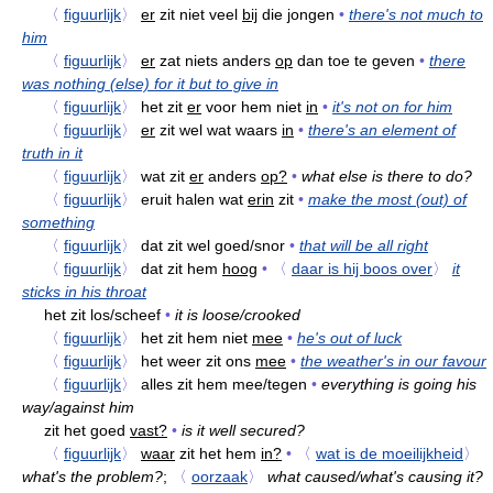
〈
figuurlijk
〉
er
zit niet veel
bij
die jongen
•
there's not much to
him
〈
figuurlijk
〉
er
zat niets anders
op
dan toe te geven
•
there
was nothing (else) for it but to give in
〈
figuurlijk
〉
het zit
er
voor hem niet
in
•
it's not on for him
〈
figuurlijk
〉
er
zit wel wat waars
in
•
there's an element of
truth in it
〈
figuurlijk
〉
wat zit
er
anders
op?
•
what else is there to do?
〈
figuurlijk
〉
eruit halen wat
erin
zit
•
make the most (out) of
something
〈
figuurlijk
〉
dat zit wel goed/snor
•
that will be all right
〈
figuurlijk
〉
dat zit hem
hoog
•
〈
daar is hij boos over
〉
it
sticks in his throat
het zit los/scheef
•
it is loose/crooked
〈
figuurlijk
〉
het zit hem niet
mee
•
he's out of luck
〈
figuurlijk
〉
het weer zit ons
mee
•
the weather's in our favour
〈
figuurlijk
〉
alles zit hem mee/tegen
•
everything is going his
way/against him
zit het goed
vast?
•
is it well secured?
〈
figuurlijk
〉
waar
zit het hem
in?
•
〈
wat is de moeilijkheid
〉
what's the problem?
;
〈
oorzaak
〉
what caused/what's causing it?