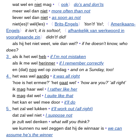
wat wel en
niet
mag
•
〈
ook
〉
do's and don'ts
meer wel dan
niet
•
more often than not
liever wel dan
niet
•
as soon as not
niet(es)! wél(les)
•
〈
Brits-Engels
〉
'tisn't! 'tis!
;
〈
Amerikaans-
Engels
〉
it isn't, it is so/too!
;
〈
afhankelijk van werkwoord in
voorafgaande zin
〉
didn't! did!
als hij het niet weet, wie dan wel?
•
if he doesn't know, who
does?
3
als ik het wel
heb
•
if I'm not mistaken
als ik me wel
herinner
•
if I remember correctly
en (dat)
nog
wel op zondag
•
and on a Sunday, too!
4
het was wel
aardig
•
it was all right
‘hoe is het ermee?’ ‘het
gaat
wel’
•
‘how are you?’ ‘all right’
ik
mag
haar wel
•
I rather like her
ik
mag
dat wel
•
I quite like that
het kan er wel mee door
•
it'll do
5
het zal wel lukken
•
it'll work out (all right)
dat zal wel niet
•
I suppose not
je zult wel denken
•
what will you think?
we kunnen nu wel zeggen dat hij de winnaar is
•
we can
assume he's the winner