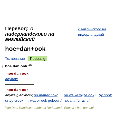
Перевод:
с
с английского на
нидерландского на
нидерландский
английский
hoe+dan+ook
Толкование
Перевод
hoe dan ook
1
hoe
dan ook
anyhow
————————
hoe dan
ook
anyway, anyhow
;
no matter how
;
〈
op welke wijze ook
〉
by hook
or by crook
;
〈
wat er ook gebeurt
〉
no matter what
Van Dale Handwoordenboek Nederlands-Engels
hoe dan ook
>