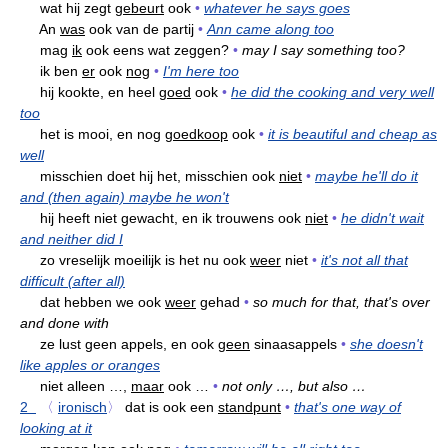
wat hij zegt
gebeurt
ook
•
whatever he says goes
An
was
ook van de partij
•
Ann came along too
mag
ik
ook eens wat zeggen?
•
may I say something too?
ik ben
er
ook
nog
•
I'm here too
hij kookte, en heel
goed
ook
•
he did the cooking and very well
too
het is mooi, en nog
goedkoop
ook
•
it is beautiful and cheap as
well
misschien doet hij het, misschien ook
niet
•
maybe he'll do it
and (then again) maybe he won't
hij heeft niet gewacht, en ik trouwens ook
niet
•
he didn't wait
and neither did I
zo vreselijk moeilijk is het nu ook
weer
niet
•
it's not all that
difficult (after all)
dat hebben we ook
weer
gehad
•
so much for that, that's over
and done with
ze lust geen appels, en ook
geen
sinaasappels
•
she doesn't
like apples or oranges
niet alleen …,
maar
ook …
•
not only …, but also …
2
〈
ironisch
〉
dat is ook een
standpunt
•
that's one way of
looking at it