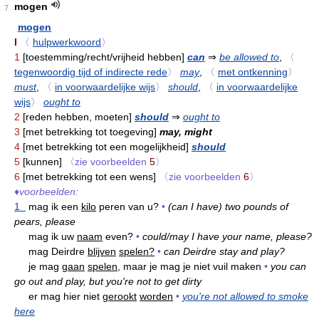
mogen
7
mogen
I
〈
hulpwerkwoord
〉
1
[toestemming/recht/vrijheid hebben]
can
⇒
be allowed to
,
〈
tegenwoordig tijd of indirecte rede
〉
may
,
〈
met ontkenning
〉
must
,
〈
in voorwaardelijke wijs
〉
should
,
〈
in voorwaardelijke
wijs
〉
ought to
2
[reden hebben, moeten]
should
⇒
ought to
3
[met betrekking tot toegeving]
may, might
4
[met betrekking tot een mogelijkheid]
should
5
[kunnen]
〈zie voorbeelden
5
〉
6
[met betrekking tot een wens]
〈zie voorbeelden
6
〉
♦
voorbeelden:
1
mag ik een
kilo
peren van u?
•
(can I have) two pounds of
pears, please
mag ik uw
naam
even?
•
could/may I have your name, please?
mag Deirdre
blijven
spelen?
•
can Deirdre stay and play?
je mag
gaan
spelen,
maar je mag je niet vuil maken
•
you can
go out and play, but you're not to get dirty
er mag hier niet
gerookt
worden
•
you're not allowed to smoke
here