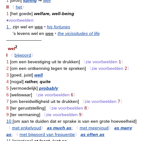
1
[bron]
spring
⇒
well
II
〈
het
〉
1
[het goede]
welfare, well-being
♦
voorbeelden:
1
zijn wel en
wee
•
his fortunes
's levens wel en
wee
•
the vicissitudes of life
————————
2
wel
I
〈
bijwoord
〉
1
[om een bevestiging uit te drukken]
〈zie voorbeelden
1
〉
2
[om een ontkenning tegen te spreken]
〈zie voorbeelden
2
〉
3
[goed, juist]
well
4
[nogal]
rather, quite
5
[vermoedelijk]
probably
6
[weliswaar]
〈zie voorbeelden
6
〉
7
[om bereidwilligheid uit te drukken]
〈zie voorbeelden
7
〉
8
[ter geruststelling]
〈zie voorbeelden
8
〉
9
[ter vermaning]
〈zie voorbeelden
9
〉
10
[om aan te duiden dat er sprake is van een grote hoeveelheid]
〈
met enkelvoud
〉
as much as
;
〈
met meervoud
〉
as many
as
;
〈
met bijwoord van frequentie
〉
as often as
11
[minstens]
at least, just as