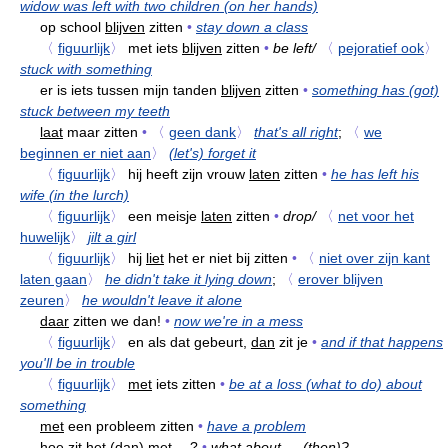
widow was left with two children (on her hands)
op school
blijven
zitten
•
stay down a class
〈
figuurlijk
〉
met iets
blijven
zitten
•
be left/
〈
pejoratief ook
〉
stuck with something
er is iets tussen mijn tanden
blijven
zitten
•
something has (got)
stuck between my teeth
laat
maar zitten
•
〈
geen dank
〉
that's all right
;
〈
we
beginnen er niet aan
〉
(let's) forget it
〈
figuurlijk
〉
hij heeft zijn vrouw
laten
zitten
•
he has left his
wife (in the lurch)
〈
figuurlijk
〉
een meisje
laten
zitten
•
drop/
〈
net voor het
huwelijk
〉
jilt a girl
〈
figuurlijk
〉
hij
liet
het er niet bij zitten
•
〈
niet over zijn kant
laten gaan
〉
he didn't take it lying down
;
〈
erover blijven
zeuren
〉
he wouldn't leave it alone
daar
zitten we dan!
•
now we're in a mess
〈
figuurlijk
〉
en als dat gebeurt,
dan
zit je
•
and if that happens
you'll be in trouble
〈
figuurlijk
〉
met
iets zitten
•
be at a loss (what to do) about
something
met
een probleem zitten
•
have a problem
hoe zit het (dan)
met
…?
•
what about … (then)?