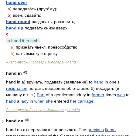
hand over
а)
передава́ть (друго́му);
б)
воен.
сдава́ть;
hand round
раздава́ть, разноси́ть;
hand up
подава́ть сни́зу вверх
◊
to hand it to smb.
а)
призна́ть чьё-л. превосхо́дство;
б)
дать высо́кую оце́нку
Англо-русский словарь Мюллера
hand
>
hand in
2
hand in а) вручать, подавать (заявление) to
hand
in one's
resignation
по-дать прошение об отставке б) посадить (в
машину и т. п.)
Part
of a gentleman'sduty in
former
times
was
to
hand
a
lady
in
when
she
entered
her
carriage
.
Англо-русский словарь Мюллера
hand in
>
hand on
3
hand on а) передавать, пересылать The
precious
flame