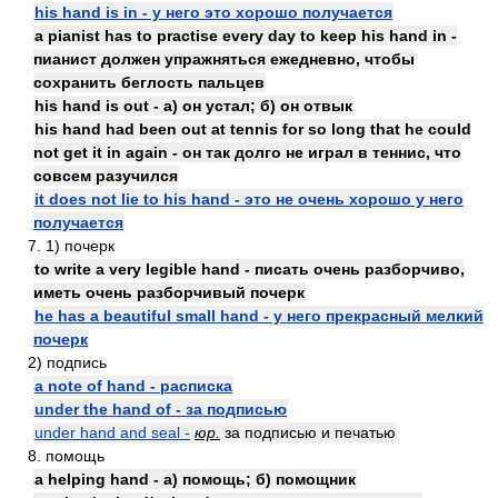
his hand is in - у него это хорошо получается
a pianist has to practise every day to keep his hand in -
пианист должен упражняться ежедневно, чтобы
сохранить беглость пальцев
his hand is out - а) он устал; б) он отвык
his hand had been out at tennis for so long that he could
not get it in again - он так долго не играл в теннис, что
совсем разучился
it does not lie to his hand - это не очень хорошо у него
получается
7. 1) почерк
to write a very legible hand - писать очень разборчиво,
иметь очень разборчивый почерк
he has a beautiful small hand - у него прекрасный мелкий
почерк
2) подпись
a note of hand - расписка
under the hand of - за подписью
under hand and seal -
юр.
за подписью и печатью
8. помощь
a helping hand - а) помощь; б) помощник