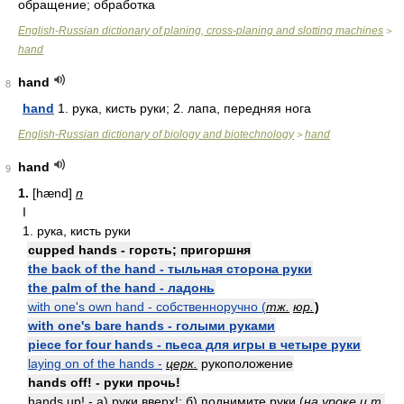
обращение; обработка
English-Russian dictionary of planing, cross-planing and slotting machines
>
hand
hand
8
hand
1. рука, кисть руки; 2. лапа, передняя нога
English-Russian dictionary of biology and biotechnology
hand
>
hand
9
1.
[hænd]
n
I
1. рука, кисть руки
cupped hands - горсть; пригоршня
the back of the hand - тыльная сторона руки
the palm of the hand - ладонь
with one's own hand - собственноручно (
тж.
юр.
)
with one's bare hands - голыми руками
piece for four hands - пьеса для игры в четыре руки
laying on of the hands -
церк.
рукоположение
hands off! - руки прочь!
hands up! - а) руки вверх!; б) поднимите руки (
на уроке
и т.