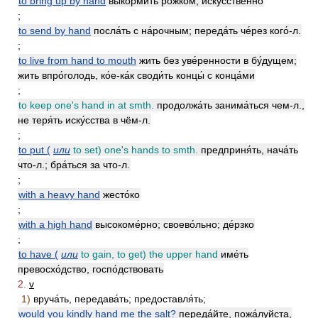
to bring up by hand
вы́кормить рожко́м, иску́сственно
;
to send by hand
посла́ть с на́рочным; переда́ть че́рез кого́-л.
;
to live from hand to mouth
жить без уве́ренности в бу́дущем;
жить впро́голодь, ко́е-ка́к своди́ть концы́ с конца́ми
;
to keep one's hand in at smth.
продолжа́ть занима́ться чем-л.,
не теря́ть иску́сства в чём-л.
;
to put (
или
to set) one's hands to smth.
предприня́ть, нача́ть
что-л.; бра́ться за что-л.
;
with a heavy hand
жесто́ко
;
with a high hand
высокоме́рно; своево́льно; де́рзко
;
to have (
или
to gain, to get) the upper hand
име́ть
превосхо́дство, госпо́дствовать
2.
v
1)
вруча́ть, передава́ть; предоставля́ть;
would you kindly hand me the salt?
переда́йте, пожа́луйста,