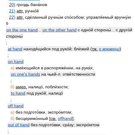
20)
гроздь бана́нов
21)
attr.
ручно́й
22)
attr.
сде́ланный ручны́м спо́собом; управля́емый вручну́ю
◊
on the one hand
...
on the other hand
с одно́й стороны́... с друго́й
стороны́
;
at hand
находя́щийся под руко́й; бли́зкий (
тж.
о времени
)
;
on hand
а)
име́ющийся в распоряже́нии, на рука́х;
on one's hands
на чьей-л. отве́тственности
;
б)
амер.
налицо́, побли́зости;
to hand
под руко́й, налицо́
;
off hand
а)
без подгото́вки, экспро́мтом;
б)
бесцеремо́нный [
см.
offhand
];
out of hand
без подгото́вки, сра́зу; экспро́мтом
;