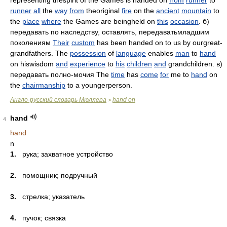
representing thespirit of the Games is handed on
from
runner
to
runner
all
the
way
from
theoriginal
fire
on the
ancient
mountain
to
the
place
where
the Games are beingheld on
this
occasion
. б)
передавать по наследству, оставлять, передаватьмладшим
поколениям
Their
custom
has been handed on to us by ourgreat-
grandfathers. The
possession
of
language
enables
man
to
hand
on hiswisdom
and
experience
to
his
children
and
grandchildren. в)
передавать полно-мочия The
time
has
come
for
me to
hand
on
the
chairmanship
to a youngerperson.
Англо-русский словарь Мюллера
hand on
>
hand
4
hand
n
1.
рука; захватное устройство
2.
помощник; подручный
3.
стрелка; указатель
4.
пучок; связка