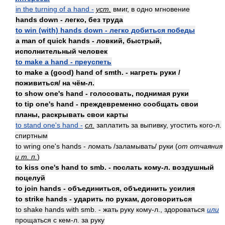
in the turning of a hand -
уст.
вмиг, в одно мгновение
hands down - легко, без труда
to win (with) hands down - легко добиться победы
a man of quick hands - ловкий, быстрый,
исполнительный человек
to make a hand - преуспеть
to make a (good) hand of smth. - нагреть руки /
поживиться/ на чём-л.
to show one's hand - голосовать, поднимая руки
to tip one's hand - преждевременно сообщать свои
планы, раскрывать свои карты
to stand one's hand -
сл.
заплатить за выпивку, угостить кого-л.
спиртным
to wring one's hands - ломать /заламывать/ руки (
от отчаяния
и т. п.
)
to kiss one's hand to smb. - послать кому-л. воздушный
поцелуй
to join hands - объединиться, объединить усилия
to strike hands - ударить по рукам, договориться
to shake hands with smb. - жать руку кому-л., здороваться
или
прощаться с кем-л. за руку