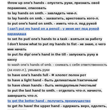
throw up one's hands - опустить руки, признать своё
поражение, спасовать
to lay hands on smth. - завладеть чем-л.
to lay hands on smb. - захватить, арестовать кого-л.
to put one's hand on smth. - иметь что-л. под рукой
I can't put my hand on a pencil - у меня нет под рукой
карандаша
to set /to put/ one's hands to a task - взяться за работу
I don't know what to put my hands to fist - не знаю, с чего
мне начать
to put /to dip/ one's hand in the till - запускать руку в
кассу
to wash one's hands of smb. - снимать с себя ответственность
(
за кого-л.
), умывать руки
to have one's hands full - ≅ хлопот полон рот
to have a light hand - быть деликатным /тактичным/
to have clean hands - быть неподкупным /честным/
to put the last hand to smth. - отделать что-л. начисто,
завершить что-л.
to get the better hand - получить преимущество
to get /to have/ the upper hand - одержать верх, одолеть,