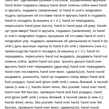
hand attr. сделанный ручным способом; управляемый вручную
hand down подавать сверху hand down помочь сойти вниз hand
in вручать, подавать (заявление); to hand in one's resignation
подать прошение об отставке hand in вручать hand in подавать
hand in посадить (в машину и т. п.); hand on передавать,
пересылать hand рука (кисть); hand in hand рука об руку; hands
up! руки вверх! hand in вручать, подавать (заявление); to hand
in one's resignation подать прошение об отставке hand in one's
resignation упр. подавать заявление об увольнении to hand it (to
smb.) дать высокую оценку to hand it (to smb.) признать (чье-л.)
превосходство hand in посадить (в машину и т. п.); hand on
передавать, пересылать hand out выдавать, раздавать hand out
помочь сойти, выйти hand out разг. тратить деньги hand over
вручать hand over передавать (другому) hand over передавать
hand over поставлять hand over воен. сдавать(ся); hand round
раздавать, разносить; hand up подавать снизу вверх hand and
foot усердно; hand and glove (with smb.) очень близкий, в тесной
связи (с кем-л.); hands down легко, без усилий; hand over hand,
hand over fist быстро, проворно hand and foot усердно; hand
and glove (with smb.) очень близкий, в тесной связи (с кем-л.);
hands down легко, без усилий; hand over hand, hand over fist
быстро, проворно hand over воен. сдавать(ся); hand round