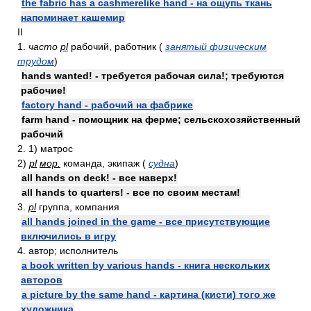
the fabric has a cashmerelike hand - на ощупь ткань
напоминает кашемир
II
1.
часто
pl
рабочий, работник (
занятый физическим
трудом
)
hands wanted! - требуется рабочая сила!; требуются
рабочие!
factory hand - рабочий на фабрике
farm hand - помощник на ферме; сельскохозяйственный
рабочий
2. 1) матрос
2)
pl
мор.
команда, экипаж (
судна
)
all hands on deck! - все наверх!
all hands to quarters! - все по своим местам!
3.
pl
группа, компания
all hands joined in the game - все присутствующие
включились в игру
4. автор; исполнитель
a book written by various hands - книга нескольких
авторов
a picture by the same hand - картина (кисти) того же
художника