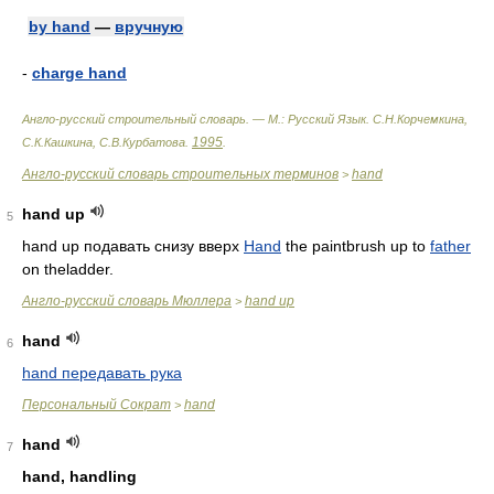
by hand
—
вручную
-
charge hand
Англо-русский строительный словарь. — М.: Русский Язык
.
С.Н.Корчемкина,
1995
С.К.Кашкина, С.В.Курбатова
.
.
Англо-русский словарь строительных терминов
hand
>
hand up
5
hand up подавать снизу вверх
Hand
the paintbrush up to
father
on theladder.
Англо-русский словарь Мюллера
hand up
>
hand
6
hand передавать рука
Персональный Сократ
hand
>
hand
7
hand, handling