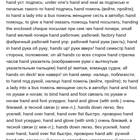
hand уст. подпись; under one's hand and seal за подписью и
печатью такого-то hand подпись hand помочь (войти, пройти);
to hand a lady into a bus помочь женщине сесть в автобус hand
помощь; to give a hand оказать помощь hand посылать; handing
the enclosed cheque посылая при сем чек hand почерк; small
hand мелкий почерк hand работник; рабочий; factory hand
фабричный рабочий hand упр. рабочий hand рука (кисть); hand
in hand рука об руку; hands up! руки вверх! hand семестр hand
сторона, положение; on all hands со всех сторон hand стрелка
часов hand указатель (изображение руки с вытянутым
указательным пальцем) hand pl экипаж, команда судна; all
hands on deck! все наверх! on hand амер. налицо, поблизости;
to hand под рукой, налицо hand помочь (войти, пройти); to hand
a lady into a bus помочь женщине сесть в автобус hand and foot
по рукам и ногам; to bind hand and foot связать по рукам и
ногам hand and foot усердно; hand and glove (with smb.) очень
близкий, в тесной связи (с кем-л.); hands down легко, без
усилий; hand over hand, hand over fist быстро, проворно hand
and foot усердно; hand and glove (with smb.) очень близкий, в
тесной связи (с кем-л.); hands down легко, без усилий; hand
over hand, hand over fist быстро, проворно hand attr. ручной