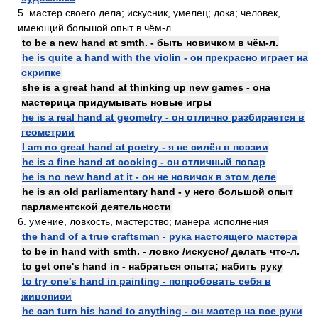
5. мастер своего дела; искусник, умелец; дока; человек,
имеющий большой опыт в чём-л.
to be a new hand at smth. - быть новичком в чём-л.
he is quite a hand with the violin - он прекрасно играет на
скрипке
she is a great hand at thinking up new games - она
мастерица придумывать новые игры
he is a real hand at geometry - он отлично разбирается в
геометрии
I am no great hand at poetry - я не силён в поэзии
he is a fine hand at cooking - он отличный повар
he is no new hand at it - он не новичок в этом деле
he is an old parliamentary hand - у него большой опыт
парламентской деятельности
6. умение, ловкость, мастерство; манера исполнения
the hand of a true craftsman - рука настоящего мастера
to be in hand with smth. - ловко /искусно/ делать что-л.
to get one's hand in - набраться опыта; набить руку
to try one's hand in painting - попробовать себя в
живописи
he can turn his hand to anything - он мастер на все руки