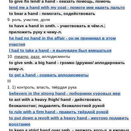
to give /to lend/ a hand - оказать помощь, помочь
lend me a hand with my coat - помоги мне надеть пальто
to bear a hand - помогать, содействовать
9. роль, участие, доля
to have a hand in smth. - участвовать в чём-л.;
приложить руку к чему-л.
he had no hand in the affair - он не принимал в этом
участия
I had to take a hand - я вынужден был вмешаться
10.
театр.
разг.
аплодисменты
to give smb. a big hand - громко /дружно/ аплодировать
кому-л.
to get a hand - сорвать аплодисменты
III
1. 1) контроль; власть, твёрдая рука
believers in the strong hand - поборники суровых мер
to act with a heavy /high/ hand - действовать
безжалостно; подавлять безжалостной рукой
to rule with a firm hand - править твёрдой рукой
to put down a revolt with a heavy hand - жестоко подавить
восстание
to keep a strict hand over smb. - держать кого-л. в ежовых