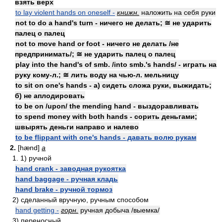
взять верх
to lay violent hands on oneself -
книжн.
наложить на себя руки
not to do a hand's turn - ничего не делать; ≅ не ударить
палец о палец
not to move hand or foot - ничего не делать /не
предпринимать/; ≅ не ударить палец о палец
play into the hand's of smb. /into smb.'s hands/ - играть на
руку кому-л.; ≅ лить воду на чью-л. мельницу
to sit on one's hands - а) сидеть сложа руки, выжидать;
б) не аплодировать
to be on /upon/ the mending hand - выздоравливать
to spend money with both hands - сорить деньгами;
швырять деньги направо и налево
to be flippant with one's hands - давать волю рукам
2.
[hænd]
a
1. 1) ручной
hand crank - заводная рукоятка
hand baggage - ручная кладь
hand brake - ручной тормоз
2) сделанный вручную, ручным способом
hand getting -
горн.
ручная добыча /выемка/
3) переносный