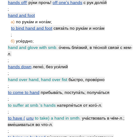
hands off!
ру́ки прочь!
off one's hands
с рук доло́й
;
hand and foot
а)
по рука́м и нога́м;
to bind hand and foot
связа́ть по рука́м и нога́м
;
б)
усе́рдно;
hand and glove with smb.
о́чень бли́зкий, в те́сной связи́ с кем-
л.
;
hands down
легко́, без уси́лий
;
hand over hand, hand over fist
бы́стро, прово́рно
;
to come to hand
прибыва́ть, поступа́ть; получа́ться
;
to suffer at smb.'s hands
натерпе́ться от кого́-л.
;
to have (
или
to take) a hand in smth.
уча́ствовать в чём-л.;
вме́шиваться во что-л.
;