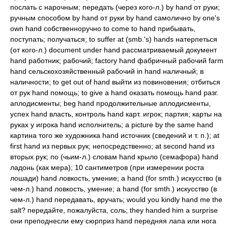
послать с нарочным; передать (через кого-л.) by hand от руки;
ручным способом by hand от руки by hand самолично by one's
own hand собственноручно to come to hand прибывать,
поступать; получаться; to suffer at (smb.'s) hands натерпеться
(от кого-л.) document under hand рассматриваемый документ
hand работник; рабочий; factory hand фабричный рабочий farm
hand сельскохозяйственный рабочий in hand наличный; в
наличности; to get out of hand выйти из повиновения; отбиться
от рук hand помощь; to give a hand оказать помощь hand разг.
аплодисменты; beg hand продолжительные аплодисменты,
успех hand власть, контроль hand карт. игрок; партия; карты на
руках у игрока hand исполнитель; a picture by the same hand
картина того же художника hand источник (сведений и т. п.); at
first hand из первых рук; непосредственно; at second hand из
вторых рук; по (чьим-л.) словам hand крыло (семафора) hand
ладонь (как мера); 10 сантиметров (при измерении роста
лошади) hand ловкость, умение; a hand (for smth.) искусство (в
чем-л.) hand ловкость, умение; a hand (for smth.) искусство (в
чем-л.) hand передавать, вручать; would you kindly hand me the
salt? передайте, пожалуйста, соль; they handed him a surprise
они преподнесли ему сюрприз hand передняя лапа или нога