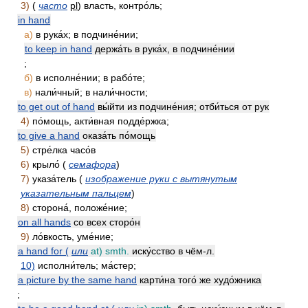
3)
(
часто
pl
) власть, контро́ль;
in hand
а)
в рука́х; в подчине́нии;
to keep in hand
держа́ть в рука́х, в подчине́нии
;
б)
в исполне́нии; в рабо́те;
в)
нали́чный; в нали́чности;
to get out of hand
вы́йти из подчине́ния; отби́ться от рук
4)
по́мощь, акти́вная подде́ржка;
to give a hand
оказа́ть по́мощь
5)
стре́лка часо́в
6)
крыло́ (
семафора
)
7)
указа́тель (
изображение руки с вытянутым
указательным пальцем
)
8)
сторона́, положе́ние;
on all hands
со всех сторо́н
9)
ло́вкость, уме́ние;
a hand for (
или
at) smth.
иску́сство в чём-л.
10)
исполни́тель; ма́стер;
a picture by the same hand
карти́на того́ же худо́жника
;