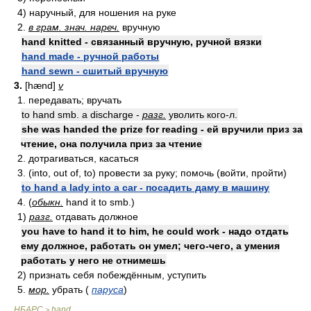
4) наручный, для ношения на руке
2.
в грам. знач. нареч.
вручную
hand knitted - связанный вручную, ручной вязки
hand made - ручной работы
hand sewn - сшитый вручную
3.
[hænd]
v
1. передавать; вручать
to hand smb. a discharge -
разг.
уволить кого-л.
she was handed the prize for reading - ей вручили приз за
чтение, она получила приз за чтение
2. дотрагиваться, касаться
3. (into, out of, to) провести за руку; помочь (войти, пройти)
to hand a lady into a car - посадить даму в машину
4. (
обыкн.
hand it to smb.)
1)
разг.
отдавать должное
you have to hand it to him, he could work - надо отдать
ему должное, работать он умел; чего-чего, а умения
работать у него не отнимешь
2) признать себя побеждённым, уступить
5.
мор.
убрать (
паруса
)
НБАРС
hand
>