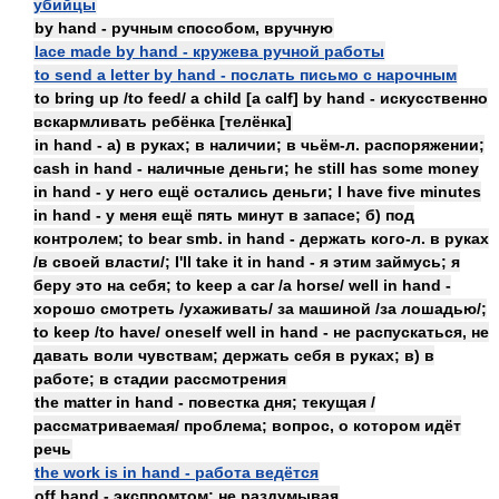
убийцы
by hand - ручным способом, вручную
lace made by hand - кружева ручной работы
to send a letter by hand - послать письмо с нарочным
to bring up /to feed/ a child [a calf] by hand - искусственно
вскармливать ребёнка [телёнка]
in hand - а) в руках; в наличии; в чьём-л. распоряжении;
cash in hand - наличные деньги; he still has some money
in hand - у него ещё остались деньги; I have five minutes
in hand - у меня ещё пять минут в запасе; б) под
контролем; to bear smb. in hand - держать кого-л. в руках
/в своей власти/; I'll take it in hand - я этим займусь; я
беру это на себя; to keep a car /a horse/ well in hand -
хорошо смотреть /ухаживать/ за машиной /за лошадью/;
to keep /to have/ oneself well in hand - не распускаться, не
давать воли чувствам; держать себя в руках; в) в
работе; в стадии рассмотрения
the matter in hand - повестка дня; текущая /
рассматриваемая/ проблема; вопрос, о котором идёт
речь
the work is in hand - работа ведётся
off hand - экспромтом; не раздумывая