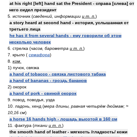
at his right [left] hand sat the President - справа [слева] от
него сидел президент
5. источник (
сведений, информации
и т. п.
)
a story heard at second hand - история, услышанная от
третьего лица
he has it from several hands - ему говорили об этом
несколько человек
6. стрелка (
часов, барометра
и т. п.
)
7. крыло (
семафора
)
8.
ком.
1) пучок, связка
a hand of tobacco - связка листового табака
a hand of bananas - гроздь бананов
2) окорок
a hand of pork - свиной окорок
9. повод, поводья, узда
10. ладонь, хенд (
мера длины, равная четырём дюймам;
≈
10,16 см
)
a horse 16 hands high - лошадь высотой в 160 см
11. фактура (
ткани
и т. п.
)
the smooth hand of leather - мягкость /гладкость/ кожи