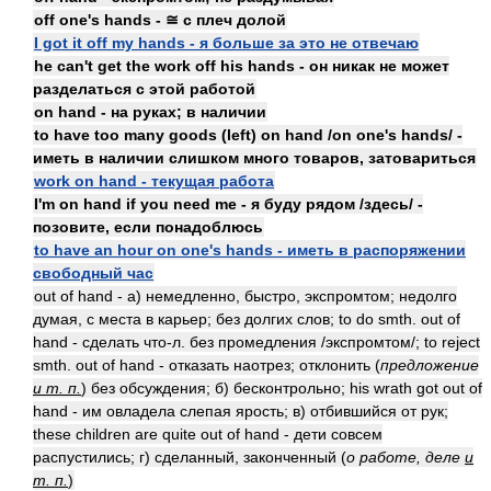
off one's hands - ≅ с плеч долой
I got it off my hands - я больше за это не отвечаю
he can't get the work off his hands - он никак не может
разделаться с этой работой
on hand - на руках; в наличии
to have too many goods (left) on hand /on one's hands/ -
иметь в наличии слишком много товаров, затовариться
work on hand - текущая работа
I'm on hand if you need me - я буду рядом /здесь/ -
позовите, если понадоблюсь
to have an hour on one's hands - иметь в распоряжении
свободный час
out of hand - а) немедленно, быстро, экспромтом; недолго
думая, с места в карьер; без долгих слов; to do smth. out of
hand - сделать что-л. без промедления /экспромтом/; to reject
smth. out of hand - отказать наотрез; отклонить (
предложение
и т. п.
) без обсуждения; б) бесконтрольно; his wrath got out of
hand - им овладела слепая ярость; в) отбившийся от рук;
these children are quite out of hand - дети совсем
распустились; г) сделанный, законченный (
о работе, деле
и
т. п.
)