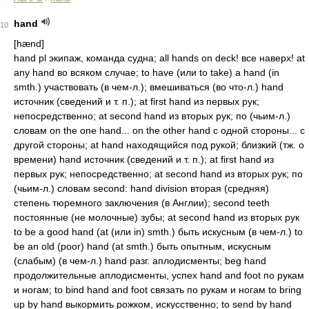
hand
10
[hænd]
hand pl экипаж, команда судна; all hands on deck! все наверх! at
any hand во всяком случае; to have (или to take) a hand (in
smth.) участвовать (в чем-л.); вмешиваться (во что-л.) hand
источник (сведений и т. п.); at first hand из первых рук;
непосредственно; at second hand из вторых рук; по (чьим-л.)
словам on the one hand... on the other hand с одной стороны... с
другой стороны; at hand находящийся под рукой; близкий (тж. о
времени) hand источник (сведений и т. п.); at first hand из
первых рук; непосредственно; at second hand из вторых рук; по
(чьим-л.) словам second: hand division вторая (средняя)
степень тюремного заключения (в Англии); second teeth
постоянные (не молочные) зубы; at second hand из вторых рук
to be a good hand (at (или in) smth.) быть искусным (в чем-л.) to
be an old (poor) hand (at smth.) быть опытным, искусным
(слабым) (в чем-л.) hand разг. аплодисменты; beg hand
продолжительные аплодисменты, успех hand and foot по рукам
и ногам; to bind hand and foot связать по рукам и ногам to bring
up by hand выкормить рожком, искусственно; to send by hand