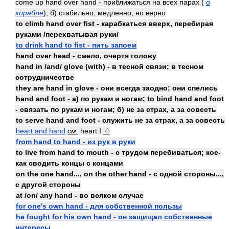
come up hand over hand - приближаться на всех парах (
о
корабле
); б) стабильно; медленно, но верно
to climb hand over fist - карабкаться вверх, перебирая
руками /перехватывая руки/
to drink hand to fist - пить запоем
hand over head - смело, очертя голову
hand in /and/ glove (with) - в тесной связи; в тесном
сотрудничестве
they are hand in glove - они всегда заодно; они спелись
hand and foot - а) по рукам и ногам; to bind hand and foot
- связать по рукам и ногам; б) не за страх, а за совесть
to serve hand and foot - служить не за страх, а за совесть
heart and hand
см.
heart I
♢
from hand to hand - из рук в руки
to live from hand to mouth - с трудом перебиваться; кое-
как сводить концы с концами
on the one hand..., on the other hand - с одной стороны...,
с другой стороны
at /on/ any hand - во всяком случае
for one's own hand - для собственной пользы
he fought for his own hand - он защищал собственные
интересы