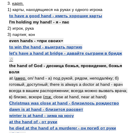
3.
карт.
1) карты, находящиеся на руках у одного игрока
to have a good hand - иметь хорошие карты
I'm holding my hand! - я - пас
2) игрок, рука
3) партия; кон
even hands - «при своих»
to win the hand - выиграть партию
let's have a hand at bridge - давайте сыграем в бридж
♢
the hand of God - десница божья, провидение, божья
воля
at /
амер.
on/ hand - а) под рукой, рядом, неподалёку; б)
готовый, доступный; there is always a doctor at hand - врач
всегда в вашем распоряжении; всегда можно вызвать врача;
в) близко, вскоре (
тж.
close at hand, near at hand)
Christmas was close at hand - близилось рождество
dawn is at hand - близится рассвет
winter is at hand - зима на носу
at the hand of - от руки
he died at the hand of a murderer - он погиб от руки