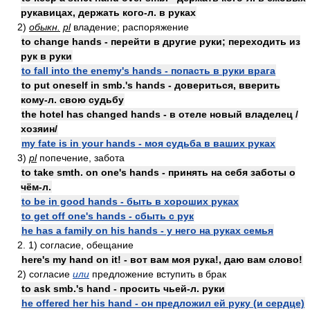
рукавицах, держать кого-л. в руках
2)
обыкн.
pl
владение; распоряжение
to change hands - перейти в другие руки; переходить из
рук в руки
to fall into the enemy's hands - попасть в руки врага
to put oneself in smb.'s hands - довериться, вверить
кому-л. свою судьбу
the hotel has changed hands - в отеле новый владелец /
хозяин/
my fate is in your hands - моя судьба в ваших руках
3)
pl
попечение, забота
to take smth. on one's hands - принять на себя заботы о
чём-л.
to be in good hands - быть в хороших руках
to get off one's hands - сбыть с рук
he has a family on his hands - у него на руках семья
2. 1) согласие, обещание
here's my hand on it! - вот вам моя рука!, даю вам слово!
2) согласие
или
предложение вступить в брак
to ask smb.'s hand - просить чьей-л. руки
he offered her his hand - он предложил ей руку (и сердце)