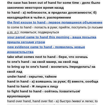
the case has been out of hand for some time - дело было
закончено некоторое время назад
to hand - а) поблизости, в пределах досягаемости; б)
находящийся в чьём-л. распоряжении
the first excuse to hand - первое попавшееся объяснение
to come to hand - попасть в руки; прийти, поступить (
о письме
и т. п.
); появиться; подвернуться
your parcel came to hand this morning - ваша посылка
пришла сегодня утром
new evidence came to hand - появились новые
доказательства
take what comes next to hand - бери, что хочешь
to one's hand - на свой манер, на свой лад
to bring up to one's hand - воспитать /переделать/ на
свой лад
under hand - скрытно, тайком
hand in hand - а) взявшись за руки; б) вместе, сообща
hand to hand - ≅ лицом к лицу
to fight hand to hand - сойтись /схватиться/
врукопашную
hand over hand, hand over fist - а) быстро /живо/ и легко; to