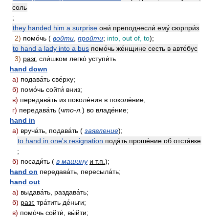
соль
;
they handed him a surprise
они́ преподнесли́ ему́ сюрпри́з
2)
помо́чь (
войти
,
пройти
;
into, out of, to
);
to hand a lady into a bus
помо́чь же́нщине сесть в авто́бус
3)
разг.
сли́шком легко́ уступи́ть
hand down
а)
подава́ть све́рху;
б)
помо́чь сойти́ вниз;
в)
передава́ть из поколе́ния в поколе́ние;
г)
передава́ть (
что-л.
) во владе́ние;
hand in
а)
вруча́ть, подава́ть (
заявление
);
to hand in one's resignation
пода́ть проше́ние об отста́вке
;
б)
посади́ть (
в машину
и т.п.
);
hand on
передава́ть, пересыла́ть;
hand out
а)
выдава́ть, раздава́ть;
б)
разг.
тра́тить де́ньги;
в)
помо́чь сойти́, вы́йти;