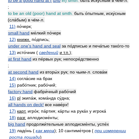
to be a good hand at (
или
in) smth.
быть иску́сным в чём-л.
;
to be an old (poor) hand at smth.
быть о́пытным, иску́сным
(сла́бым) в чём-л.
11)
по́черк;
small hand
ме́лкий по́черк
12)
книжн.
по́дпись;
under one's hand and seal
за по́дписью и печа́тью тако́го-то
13)
исто́чник (
сведений
и т.п.
);
at first hand
из пе́рвых рук; непосре́дственно
;
at second hand
из вторы́х рук; по чьим-л. слова́м
14)
согла́сие на брак
15)
рабо́тник; рабо́чий;
factory hand
фабри́чный рабо́чий
16)
pl
экипа́ж, кома́нда су́дна;
all hands on deck!
все наве́рх!
17)
карт.
игро́к; па́ртия; ка́рты на рука́х у игрока́
18)
разг.
аплодисме́нты;
big hand
продолжи́тельные аплодисме́нты, успе́х
19)
ладо́нь (
как мера
); 10 сантиме́тров (
при измерении
роста лошади
)