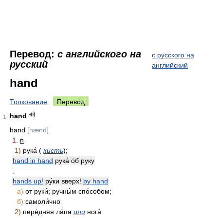
Перевод:
с английского на
с русского на
русский
английский
hand
Толкование
Перевод
hand
1
hand
[hænd]
1.
n
1)
рука́ (
кисть
);
hand in hand
рука́ о́б руку
;
hands up!
ру́ки вверх!
by hand
а)
от руки́; ручны́м спо́собом;
б)
самоли́чно
2)
пере́дняя ла́па
или
нога́