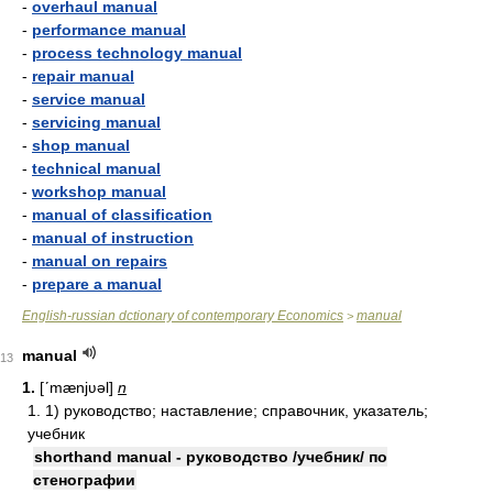
-
overhaul manual
-
performance manual
-
process technology manual
-
repair manual
-
service manual
-
servicing manual
-
shop manual
-
technical manual
-
workshop manual
-
manual of classification
-
manual of instruction
-
manual on repairs
-
prepare a manual
English-russian dctionary of contemporary Economics
manual
>
manual
13
1.
[ʹmænjʋəl]
n
1. 1) руководство; наставление; справочник, указатель;
учебник
shorthand manual - руководство /учебник/ по
стенографии