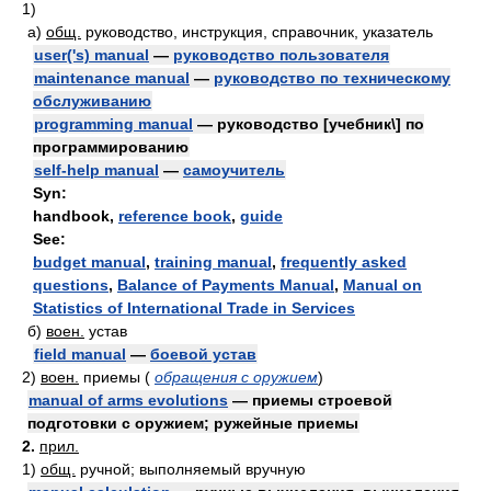
1)
а)
общ.
руководство, инструкция, справочник, указатель
user('s) manual
—
руководство пользователя
maintenance manual
—
руководство по техническому
обслуживанию
programming manual
— руководство [учебник\] по
программированию
self-help manual
—
самоучитель
Syn:
handbook
,
reference book
,
guide
See:
budget manual
,
training manual
,
frequently asked
questions
,
Balance of Payments Manual
,
Manual on
Statistics of International Trade in Services
б)
воен.
устав
field manual
—
боевой устав
2)
воен.
приемы
(
обращения с оружием
)
manual of arms evolutions
— приемы строевой
подготовки с оружием; ружейные приемы
2.
прил.
1)
общ.
ручной; выполняемый вручную