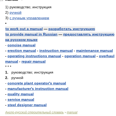
19
1)
руководство; инструкция
2)
ручной
3)
с ручным управлением
•
to work out a manual
—
разработать инструкцию
to provide manual in Russian
—
предоставлять инструкцию
на русском языке
-
concise manual
-
erection manual
-
instruction manual
-
maintenance manual
-
operating instructions manual
-
operation manual
-
overhaul
manual
-
repair manual
* * *
1.
руководство; инструкция
2.
ручной
-
concrete plant operator's manual
-
manufacturer's instruction manual
-
quality manual
-
service manual
-
steel designer manual
Англо-русский строительный словарь
manual
>