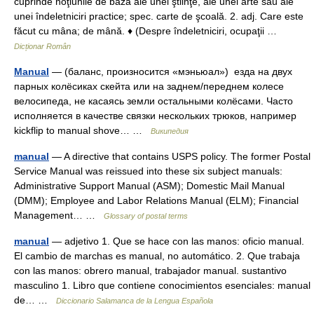
cuprinde noţiunile de bază ale unei ştiinţe, ale unei arte sau ale
unei îndeletniciri practice; spec. carte de şcoală. 2. adj. Care este
făcut cu mâna; de mână. ♦ (Despre îndeletniciri, ocupaţii …
Dicționar Român
Manual
— (баланс, произносится «мэньюал») езда на двух
парных колёсиках скейта или на заднем/переднем колесе
велосипеда, не касаясь земли остальными колёсами. Часто
исполняется в качестве связки нескольких трюков, например
kickflip to manual shove… …
Википедия
manual
— A directive that contains USPS policy. The former Postal
Service Manual was reissued into these six subject manuals:
Administrative Support Manual (ASM); Domestic Mail Manual
(DMM); Employee and Labor Relations Manual (ELM); Financial
Management… …
Glossary of postal terms
manual
— adjetivo 1. Que se hace con las manos: oficio manual.
El cambio de marchas es manual, no automático. 2. Que trabaja
con las manos: obrero manual, trabajador manual. sustantivo
masculino 1. Libro que contiene conocimientos esenciales: manual
de… …
Diccionario Salamanca de la Lengua Española