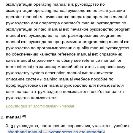
эксплуатации operating manual вчт. руководство по
эксплуатации operating manual руководство по эксплуатации
operator manual вчт. руководство оператора operator's manual
руководство для оператора operator's manual руководство по
эксплуатации printed manual вчт. печатное руководство program
manual вчт. руководство по программированию programmer
manual вчт. руководство программиста programming manual вчт.
руководство по программированию quality manual руководство
по обеспечению качества reference manual вчт. справочник
sales manual справочник по сбыту see reference manual for
more information за информацией обратитесь к справочному
руководству system description manual вчт. техническое
описание системы training manual учебное пособие по
профподготовке user manual руководство для пользователя
user manual вчт. руководство пользователя user's manual вчт.
руководство пользователя
English-Russian short dictionary
manual
>
manual
11
1.
n
руководство; наставление; справочник, указатель; учебник
shorthand manual
—
руководство по стенографии