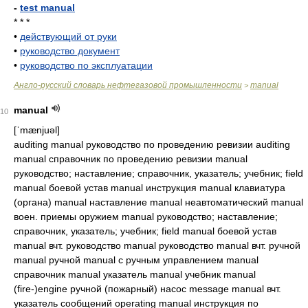
-
test manual
* * *
•
действующий от руки
•
руководство документ
•
руководство по эксплуатации
Англо-русский словарь нефтегазовой промышленности
manual
>
manual
10
[ˈmænjuəl]
auditing manual руководство по проведению ревизии auditing
manual справочник по проведению ревизии manual
руководство; наставление; справочник, указатель; учебник; field
manual боевой устав manual инструкция manual клавиатура
(органа) manual наставление manual неавтоматический manual
воен. приемы оружием manual руководство; наставление;
справочник, указатель; учебник; field manual боевой устав
manual вчт. руководство manual руководство manual вчт. ручной
manual ручной manual с ручным управлением manual
справочник manual указатель manual учебник manual
(fire-)engine ручной (пожарный) насос message manual вчт.
указатель сообщений operating manual инструкция по