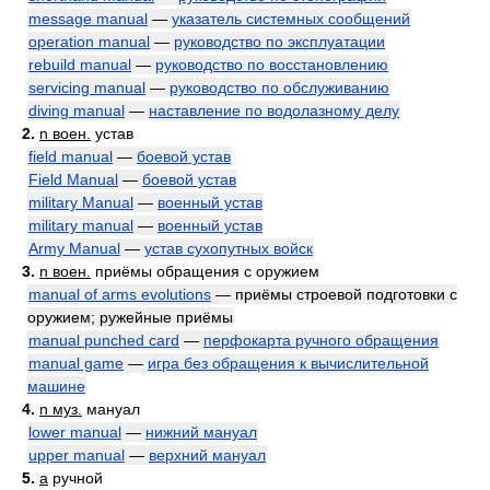
message manual
—
указатель системных сообщений
operation manual
—
руководство по эксплуатации
rebuild manual
—
руководство по восстановлению
servicing manual
—
руководство по обслуживанию
diving manual
—
наставление по водолазному делу
2.
n воен.
устав
field manual
—
боевой устав
Field Manual
—
боевой устав
military Manual
—
военный устав
military manual
—
военный устав
Army Manual
—
устав сухопутных войск
3.
n воен.
приёмы обращения с оружием
manual of arms evolutions
— приёмы строевой подготовки с
оружием; ружейные приёмы
manual punched card
—
перфокарта ручного обращения
manual game
—
игра без обращения к вычислительной
машине
4.
n муз.
мануал
lower manual
—
нижний мануал
upper manual
—
верхний мануал
5.
a
ручной