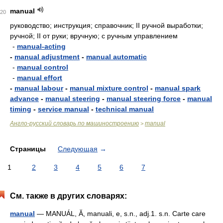
manual
20
руководство; инструкция; справочник; II ручной выработки;
ручной; II от руки; вручную; с ручным управлением
-
manual-acting
-
manual adjustment
-
manual automatic
-
manual control
-
manual effort
-
manual labour
-
manual mixture control
-
manual spark
advance
-
manual steering
-
manual steering force
-
manual
timing
-
service manual
-
technical manual
Англо-русский словарь по машиностроению
manual
>
Страницы
Следующая
→
1
2
3
4
5
6
7
См. также в других словарях:
manual
— MANUÁL, Ă, manuali, e, s.n., adj.1. s.n. Carte care