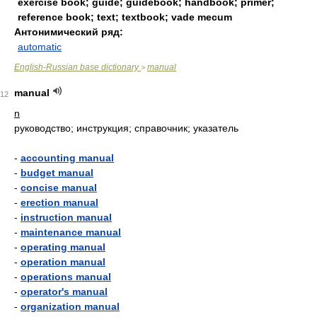
exercise book; guide; guidebook; handbook; primer;
reference book; text; textbook; vade mecum
Антонимический ряд:
automatic
English-Russian base dictionary
manual
>
manual
12
n
руководство; инструкция; справочник; указатель
-
accounting manual
-
budget manual
-
concise manual
-
erection manual
-
instruction manual
-
maintenance manual
-
operating manual
-
operation manual
-
operations manual
-
operator's manual
-
organization manual