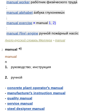
manual worker
рабо́тник физи́ческого труда́
;
manual alphabet
а́збука глухонемы́х
;
manual exercise
=
manual
1,
2)
:
manual (fire) engine
ручно́й пожа́рный насо́с
Англо-русский словарь Мюллера
manual
>
manual
2
manual
n
1.
руководство; инструкция
2.
ручной
-
concrete plant operator's manual
-
manufacturer's instruction manual
-
quality manual
-
service manual
-
steel designer manual