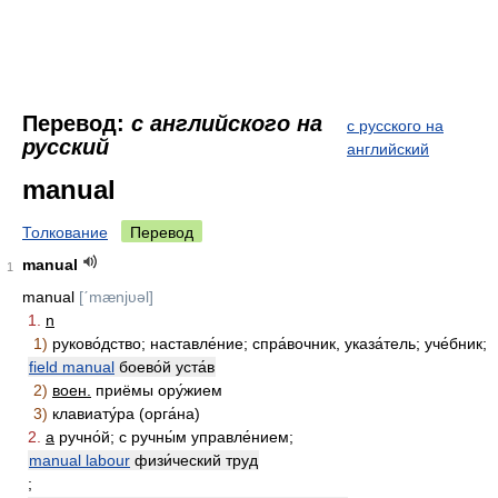
Перевод:
с английского на
с русского на
русский
английский
manual
Толкование
Перевод
manual
1
manual
[ˊmænjυǝl]
1.
n
1)
руково́дство; наставле́ние; спра́вочник, указа́тель; уче́бник;
field manual
боево́й уста́в
2)
воен.
приёмы ору́жием
3)
клавиату́ра (орга́на)
2.
a
ручно́й; с ручны́м управле́нием;
manual labour
физи́ческий труд
;