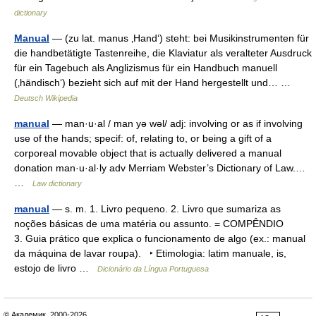
dictionary
Manual
— (zu lat. manus ‚Hand‘) steht: bei Musikinstrumenten für
die handbetätigte Tastenreihe, die Klaviatur als veralteter Ausdruck
für ein Tagebuch als Anglizismus für ein Handbuch manuell
(‚händisch‘) bezieht sich auf mit der Hand hergestellt und… …
Deutsch Wikipedia
manual
— man·u·al / man yə wəl/ adj: involving or as if involving
use of the hands; specif: of, relating to, or being a gift of a
corporeal movable object that is actually delivered a manual
donation man·u·al·ly adv Merriam Webster’s Dictionary of Law.…
…
Law dictionary
manual
— s. m. 1. Livro pequeno. 2. Livro que sumariza as
noções básicas de uma matéria ou assunto. = COMPÊNDIO
3. Guia prático que explica o funcionamento de algo (ex.: manual
da máquina de lavar roupa). ‣ Etimologia: latim manuale, is,
estojo de livro …
Dicionário da Língua Portuguesa
© Академик, 2000-2026