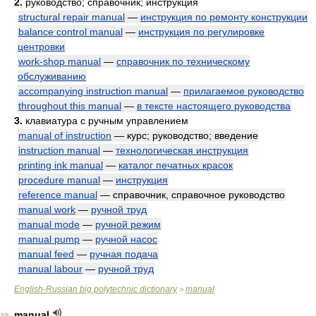
2.
руководство; справочник; инструкция
structural repair manual
—
инструкция по ремонту конструкции
balance control manual
—
инструкция по регулировке
центровки
work-shop manual
—
справочник по техническому
обслуживанию
accompanying instruction manual
—
прилагаемое руководство
throughout this manual
—
в тексте настоящего руководства
3.
клавиатура с ручным управлением
manual of instruction
— курс; руководство; введение
instruction manual
—
технологическая инструкция
printing ink manual
—
каталог печатных красок
procedure manual
—
инструкция
reference manual
— справочник, справочное руководство
manual work
—
ручной труд
manual mode
—
ручной режим
manual pump
—
ручной насос
manual feed
—
ручная подача
manual labour
—
ручной труд
English-Russian big polytechnic dictionary
manual
>
manual