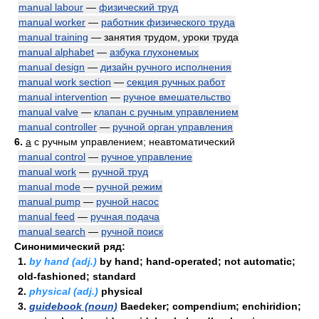
manual labour
—
физический труд
manual worker
—
работник физического труда
manual training
— занятия трудом, уроки труда
manual alphabet
—
азбука глухонемых
manual design
—
дизайн ручного исполнения
manual work section
—
секция ручных работ
manual intervention
—
ручное вмешательство
manual valve
—
клапан с ручным управлением
manual controller
—
ручной орган управления
6.
a
с ручным управлением; неавтоматический
manual control
—
ручное управление
manual work
—
ручной труд
manual mode
—
ручной режим
manual pump
—
ручной насос
manual feed
—
ручная подача
manual search
—
ручной поиск
Синонимический ряд:
1.
by hand (adj.)
by hand; hand-operated; not automatic;
old-fashioned; standard
2.
physical (adj.)
physical
3.
guidebook (noun)
Baedeker; compendium; enchiridion;