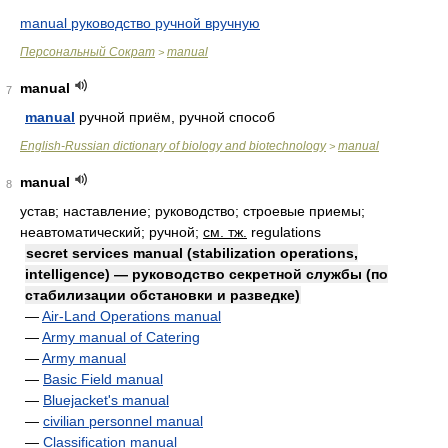
manual руководство ручной вручную
Персональный Сократ
manual
>
manual
7
manual
ручной приём, ручной способ
English-Russian dictionary of biology and biotechnology
manual
>
manual
8
устав; наставление; руководство; строевые приемы;
неавтоматический; ручной
;
см. тж.
regulations
secret services manual (stabilization operations,
intelligence) — руководство секретной службы (по
стабилизации обстановки и разведке)
—
Air-Land Operations manual
—
Army manual of Catering
—
Army manual
—
Basic Field manual
—
Bluejacket's manual
—
civilian personnel manual
—
Classification manual