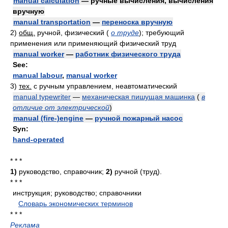
manual calculation
— ручные вычисления, вычисления
вручную
manual transportation
—
переноска вручную
2)
общ.
ручной, физический
(
о труде
)
; требующий
применения или применяющий физический труд
manual worker
—
работник физического труда
See:
manual labour
,
manual worker
3)
тех.
с ручным управлением, неавтоматический
manual typewriter
—
механическая пишущая машинка
(
в
отличие от электрической
)
manual (fire-)engine
—
ручной пожарный насос
Syn:
hand-operated
* * *
1)
руководство, справочник;
2)
ручной (труд).
* * *
инструкция; руководство; справочники
.
.
Словарь экономических терминов
.
* * *
Реклама