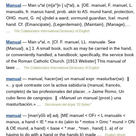
Manual
— Man u*al (m[a^]n [ u]*al), a. [OE. manuel, F. manuel, L.
manualis, fr. manus hand; prob. akin to AS. mund hand, protection,
OHG. munt, G. m[ u]ndel a ward, vormund guardian, Icel. mund
hand. Cf. {Emancipate}, {Legerdemain}, {Maintain}, {Manage},…
…
The Collaborative International Dictionary of English
Manual
— Man u*al, n. [Cf. F. manuel, LL. manuale. See
{Manual}, a.] 1. A small book, such as may be carried in the hand,
or conveniently handled; a handbook; specifically, the service book
of the Roman Catholic Church. [1913 Webster] This manual of
laws …
The Collaborative International Dictionary of English
manual
— manual, hacer(se) un manual expr. masturbar(se). ❙
«...y qué contraste con la activa sabiduría (manual, francés,
completo) de las profesionales del placer...» Jaime Romo, Un
cubo lleno de cangrejos. ❙ «Manuel un manual (prost.) una
masturbación.» …
Diccionario del Argot "El Sohez"
manual
— [man′yo͞o əl] adj. [ME manuel < OFr < L manualis <
manus, a hand < IE * mə n és (akin to * mṇtos > Gmc * mund > ON
& OE mund, a hand) < base < * mər , *mən , hand] 1. a) of or
having to do with a hand or the hands b) made …
English World