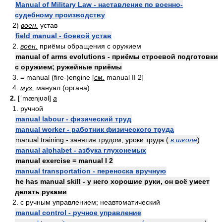
Manual of Military Law - наставление по военно-
судебному производству
2)
воен.
устав
field manual - боевой устав
2.
воен.
приёмы обращения с оружием
manual of arms evolutions - приёмы строевой подготовки
с оружием; ружейные приёмы
3. = manual (fire-)engine [
см.
manual II 2]
4.
муз.
мануал (органа)
2.
[ʹmænjʋəl]
a
1. ручной
manual labour - физический труд
manual worker - работник физического труда
manual training - занятия трудом, уроки труда (
в школе
)
manual alphabet - азбука глухонемых
manual exercise = manual I 2
manual transportation - переноска вручную
he has manual skill - у него хорошие руки, он всё умеет
делать руками
2. с ручным управлением; неавтоматический
manual control - ручное управление