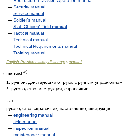
—
Restructured Division Operation manual
—
Security manual
—
Service manual
—
Soldier's manual
—
Staff Officers' Field manual
—
Tactical manual
—
Technical manual
—
Technical Requirements manual
—
Training manual
English-Russian military dictionary
manual
>
manual
9
1.
ручной; действующий от руки; с ручным управлением
2.
руководство; инструкция; справочник
* * *
руководство; справочник; наставление; инструкция
—
engineering manual
—
field manual
—
inspection manual
—
maintenance manual