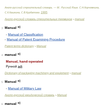
Англо-русский строительный словарь. — М.: Русский Язык
.
С.Н.Корчемкина,
1995
С.К.Кашкина, С.В.Курбатова
.
.
Англо-русский словарь строительных терминов
manual
>
Manual
3
-
Manual of Classification
-
Manual of Patent Examining Procedure
Patent terms dictionary
Manual
>
manual
4
Manual, hand-operated
Ручной
adj
Dictionary of packaging machinery and equipment
manual
>
Manual
5
-
Manual of Military Law
Англо-русский юридический словарь
Manual
>
manual
6