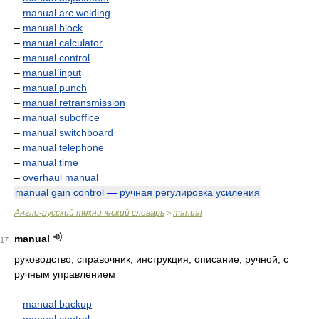
–
manual arc welding
–
manual block
–
manual calculator
–
manual control
–
manual input
–
manual punch
–
manual retransmission
–
manual suboffice
–
manual switchboard
–
manual telephone
–
manual time
–
overhaul manual
manual gain control
—
ручная регулировка усиления
Англо-русский технический словарь
manual
>
manual
17
руководство, справочник, инструкция, описание, ручной, c
ручным управлением
–
manual backup