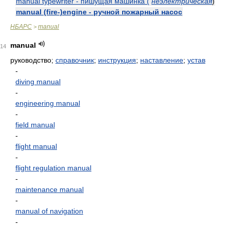
manual typewriter - пишущая машинка (
неэлектрическая
)
manual (fire-)engine - ручной пожарный насос
НБАРС
manual
>
manual
14
руководство;
справочник
;
инструкция
;
наставление
;
устав
-
diving manual
-
engineering manual
-
field manual
-
flight manual
-
flight regulation manual
-
maintenance manual
-
manual of navigation
-