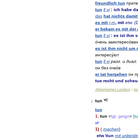
freundlich
tun
притв
tun
ll
vi
:
ich
habe
da
das
hat
nichts
damit
es
mit
j
-
m
,
mit
etw
. (
er
bekam
es
mit
der
tun
ll
vi
:
es
ist
ihm
s
о́чень
заинтересо́ва
es
ist
ihm
nicht
um
интересу́ют
tun
ll
vi
разг
.
и
диал
он
без
очко́в
er
tat
hergehen
он
п
tue
recht
und
scheu
Allgemeines
Lexikon
tu
>
tun
2
tun
1
.
tun
<
t
a
t
,
get
a
n
>
[
tu
vt
1
)
(
machen
)
etw
\
tun
mit
unbest