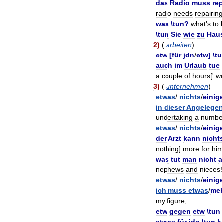
das
Radio
muss
rep
radio
needs
repairin
was
\
tun
?
what
'
s
to
\
tun
Sie
wie
zu
Hau
2
)
(
arbeiten
)
etw
[
für
jdn
/
etw
] \
t
auch
im
Urlaub
tue
a
couple
of
hours
['
w
3
)
(
unternehmen
)
etwas
/
nichts
/
einig
in
dieser
Angelegen
undertaking
a
numbe
etwas
/
nichts
/
einig
der
Arzt
kann
nicht
nothing
]
more
for
hi
was
tut
man
nicht
a
nephews
and
nieces
!
etwas
/
nichts
/
einig
ich
muss
etwas
/
me
my
figure
;
etw
gegen
etw
\
tun
etwas
für
jdn
\
tun
k