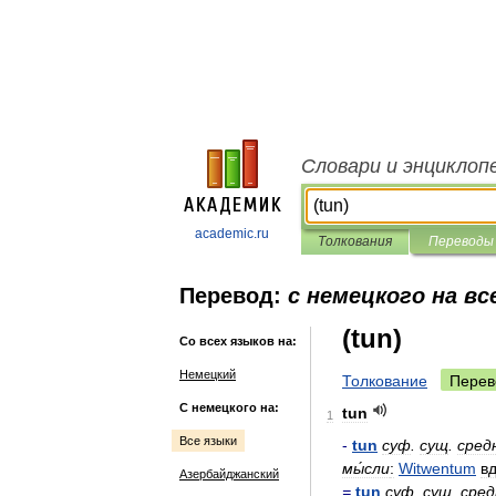
Словари и энциклоп
academic.ru
Толкования
Переводы
Перевод:
с немецкого на вс
(tun)
Со всех языков на:
Немецкий
Толкование
Перев
С немецкого на:
tun
1
Все языки
-
tun
суф
.
сущ
.
сред
мы́сли
:
Witwentum
вд
Азербайджанский
=
tun
суф
.
сущ
.
сред