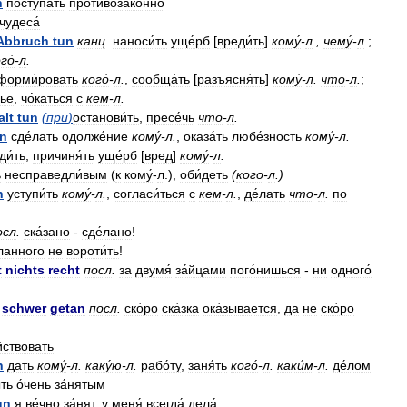
n
поступа́ть
противозако́нно
чудеса́
Abbruch
tun
канц
.
наноси́ть
уще́рб
[
вреди́ть
]
кому́
-
л
.,
чему́
-
л
.
;
го́
-
л
.
форми́ровать
кого́
-
л
.
,
сообща́ть
[
разъясня́ть
]
кому́
-
л
.
что
-
л
.
;
вье
,
чо́каться
с
кем
-
л
.
alt
tun
(
при
)
останови́ть
,
пресе́чь
что
-
л
.
un
сде́лать
одолже́ние
кому́
-
л
.
,
оказа́ть
любе́зность
кому́
-
л
.
ди́ть
,
причиня́ть
уще́рб
[
вред
]
кому́
-
л
.
ь
несправедли́вым
(
к
кому́
-
л
.),
оби́деть
(
кого
-
л
.)
n
уступи́ть
кому́
-
л
.
,
согласи́ться
с
кем
-
л
.
,
де́лать
что
-
л
.
по
осл
.
ска́зано
-
сде́лано
!
́ланного
не
вороти́ть
!
t
nichts
recht
посл
.
за
двумя́
за́йцами
пого́нишься
-
ни
одного́
,
schwer
getan
посл
.
ско́ро
ска́зка
ока́зывается
,
да
не
ско́ро
йствовать
n
дать
кому́
-
л
.
каку́ю
-
л
.
рабо́ту
,
заня́ть
кого́
-
л
.
каки́м
-
л
.
де́лом
ть
о́чень
за́нятым
un
я
ве́чно
за́нят
,
у
меня́
всегда́
дела́