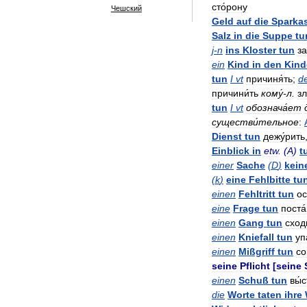
сто́рону
Чешский
Geld
auf
die
Sparka
Salz
in
die
Suppe
tu
j
-
n
ins
Kloster
tun
за
ein
Kind
in
den
Kind
tun
I
vt
причиня́ть
;
d
причини́ть
кому́
-
л
.
з
tun
I
vt
обознача́ет
существи́тельное
:
Dienst
tun
дежу́рить
Einblick
in
etw
. (
A
)
t
einer
Sache
(
D
)
kein
(
k
)
eine
Fehlbitte
tu
einen
Fehltritt
tun
ос
eine
Frage
tun
поста
einen
Gang
tun
сходи
einen
Kniefall
tun
уп
einen
Mißgriff
tun
со
seine
Pflicht
[
seine
einen
Schuß
tun
вы́
die
Worte
taten
ihre