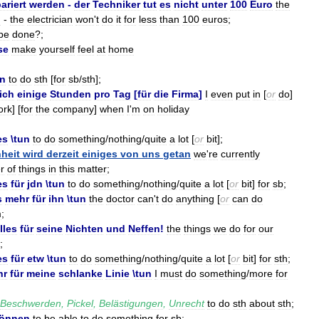
ariert
werden
-
der
Techniker
tut
es
nicht
unter
100
Euro
the
g
-
the
electrician
won
'
t
do
it
for
less
than
100
euros
;
be
done
?;
se
make
yourself
feel
at
home
un
to
do
sth
[
for
sb
/
sth
];
ich
einige
Stunden
pro
Tag
[
für
die
Firma
]
I
even
put
in
[
or
do
]
ork
] [
for
the
company
]
when
I
'
m
on
holiday
es
\
tun
to
do
something
/
nothing
/
quite
a
lot
[
or
bit
];
heit
wird
derzeit
einiges
von
uns
getan
we
'
re
currently
r
of
things
in
this
matter
;
es
für
jdn
\
tun
to
do
something
/
nothing
/
quite
a
lot
[
or
bit
]
for
sb
;
s
mehr
für
ihn
\
tun
the
doctor
can
'
t
do
anything
[
or
can
do
m
;
lles
für
seine
Nichten
und
Neffen
!
the
things
we
do
for
our
;
es
für
etw
\
tun
to
do
something
/
nothing
/
quite
a
lot
[
or
bit
]
for
sth
;
hr
für
meine
schlanke
Linie
\
tun
I
must
do
something
/
more
for
Beschwerden
,
Pickel
,
Belästigungen
,
Unrecht
to
do
sth
about
sth
;
önnen
to
be
able
to
do
something
for
sb
;