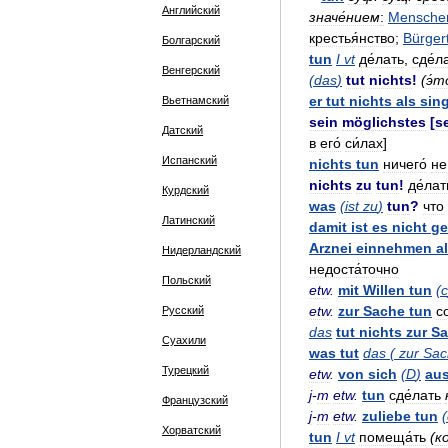
Английский
значе́нием
:
Mensche
крестья́нство
;
Bürger
Болгарский
tun
I
vt
де́лать
,
сде́л
Венгерский
(
das
)
tut
nichts
!
(
э́т
er
tut
nichts
als
sin
Вьетнамский
sein
möglichstes
[
s
Датский
в
его́
си́лах
]
Испанский
nichts
tun
ничего́
не
nichts
zu
tun
!
де́лат
Курдский
was
(
ist
zu
)
tun
?
что
Латинский
damit
ist
es
nicht
ge
Arznei
einnehmen
a
Нидерландский
недоста́точно
Польский
etw
.
mit
Willen
tun
(
с
etw
.
zur
Sache
tun
с
Русский
das
tut
nichts
zur
Sa
Суахили
was
tut
das
(
zur
Sac
Турецкий
etw
.
von
sich
(
D
)
au
j
-
m
etw
.
tun
сде́лать
Французский
j
-
m
etw
.
zuliebe
tun
(
Хорватский
tun
I
vt
помеща́ть
(
ко