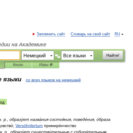
Запомнить сайт
Словарь на свой сайт
RU
едии на Академике
Найти!
Книги
Игры ⚽
е языки
со всех языков на немецкий
од
н
.
р
.,
образу́ет
назва́ния
состоя́ния
,
поведе́ния
,
о́браза
овство́
;
Versöhnlertum
примире́нчество
н
.
р
.,
образу́ет
существи́тельные
с
собира́тельным