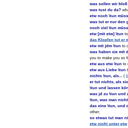
was
sollen
wir
bloß
was
tust
du
da
?
wh
etw
noch
\
tun
müss
was
tut
er
nur
den
noch
viel
\
tun
müss
etw
[
mit
etw
] \
tun
to
das
Klopfen
tut
er
m
etw
mit
jdm
\
tun
to
was
haben
sie
mit
d
you
to
make
you
so
etw
aus
etw
\
tun
to
etw
aus
Liebe
\
tun
nichts
\
tun
,
als
...
(
er
tut
nichts
,
als
si
\
tun
und
lassen
kö
was
jd
zu
\
tun
und
\
tun
,
was
man
nicht
das
eine
\
tun
,
und
other
;
so
etwas
tut
man
n
etw
nicht
unter
etw