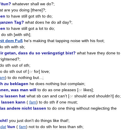
\
tun
?
whatever
shall
we
do
?;
at
are
you
doing
[
there
]?;
en
to
have
still
got
sth
to
do
;
ganzen
Tag
?
what
does
he
do
all
day
?;
en
to
have
still
got
a
lot
to
do
;
do
sth
[
with
sth
];
it
dem
Fuß
he
'
s
making
that
tapping
noise
with
his
foot
;
do
sth
with
sb
;
ir
getan
,
dass
du
so
verängstigt
bist
?
what
have
they
done
to
frightened
?;
do
sth
out
of
sth
;
to
do
sth
out
of
[
or
for
]
love
;
fam
)
to
do
nothing
but
...;
ch
zu
beklagen
he
does
nothing
but
complain
;
nnen
,
was
man
will
to
do
as
one
pleases
[
or
likes
];
zu
lassen
hat
what
sb
can
and
can
'
t
[
or
should
and
shouldn
'
t
]
do
;
lassen
kann
(
fam
)
to
do
sth
if
one
must
;
das
andere
nicht
lassen
to
do
one
thing
without
neglecting
the
icht
!
you
just
don
'
t
do
things
like
that
!;
dat
\
tun
(
fam
)
not
to
do
sth
for
less
than
sth
;