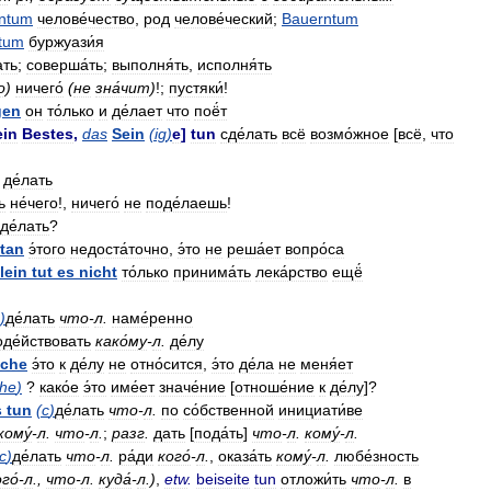
ntum
челове́чество
,
род
челове́ческий
;
Bauerntum
tum
буржуази́я
ать
;
соверша́ть
;
выполня́ть
,
исполня́ть
о
)
ничего́
(
не
зна́чит
)
!;
пустяки́
!
gen
он
то́лько
и
де́лает
что
поё́т
ein
Bestes
,
das
Sein
(
ig
)
e
]
tun
сде́лать
всё
возмо́жное
[
всё
,
что
де́лать
ь
не́чего
!,
ничего́
не
поде́лаешь
!
де́лать
?
tan
э́того
недоста́точно
,
э́то
не
реша́ет
вопро́са
llein
tut
es
nicht
то́лько
принима́ть
лека́рство
ещё́
)
де́лать
что
-
л
.
наме́ренно
оде́йствовать
како́му
-
л
.
де́лу
che
э́то
к
де́лу
не
отно́сится
,
э́то
де́ла
не
меня́ет
he
)
?
како́е
э́то
име́ет
значе́ние
[
отноше́ние
к
де́лу
]?
s
tun
(
с
)
де́лать
что
-
л
.
по
со́бственной
инициати́ве
кому́
-
л
.
что
-
л
.
;
разг
.
дать
[
пода́ть
]
что
-
л
.
кому́
-
л
.
с
)
де́лать
что
-
л
.
ра́ди
кого́
-
л
.
,
оказа́ть
кому́
-
л
.
любе́зность
го́
-
л
.,
что
-
л
.
куда́
-
л
.)
,
etw
.
beiseite
tun
отложи́ть
что
-
л
.
в