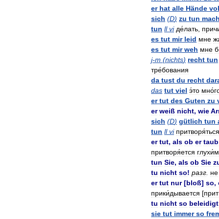
er
hat
alle
Hände
vol
sich
(
D
)
zu
tun
mac
tun
ll
vi
де́лать
,
причи
es
tut
mir
leid
мне
ж
es
tut
mir
weh
мне
б
j
-
m
(
nichts
)
recht
tun
тре́бования
da
tust
du
recht
dar
das
tut
viel
э́то
мно́г
er
tut
des
Guten
zu
er
weiß
nicht
,
wie
Ar
sich
(
D
)
gütlich
tun
tun
ll
vi
притворя́тьс
er
tut
,
als
ob
er
taub
притворя́ется
глухи́м
tun
Sie
,
als
ob
Sie
z
tu
nicht
so
!
разг
.
не
er
tut
nur
[
bloß
]
so
,
прики́дывается
[
прит
tu
nicht
so
beleidigt
sie
tut
immer
so
fre