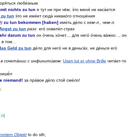
оря́ться
любе́зным
mit
nichts
zu
tun
я
тут
ни
при
чём
,
э́то
меня́
не
каса́ется
zu
tun
э́то
не
име́ет
сюда́
никако́го
отноше́ния
D
)
zu
tun
bekommen
[
haben
]
име́ть
де́ло
с
кем
-
л
.,
чем
-
л
.
Angst
zu
tun
разг
.
его́
охвати́л
страх
ehr
darum
zu
tun
он
о́чень
хо́чет
...,
для
него́
о́чень
ва́жно
...,
он
н
в
том
...
das
Geld
zu
tun
де́ло
для
него́
не
в
деньга́х
,
не
де́ньги
его́
.
в
сочета́нии
с
инфинити́вом
:
Usen
tut
er
ohne
Brille
чита́ет
-
то
ришё́л
e
niemand
!
за
пра́вое
де́ло
стой
сме́ло
!
n
:n
]
immtem
Objekt
to
do
sth
;