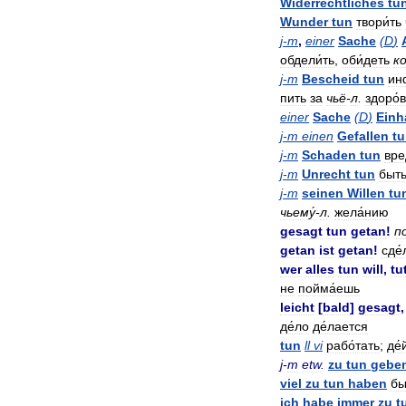
Widerrechtliches
tu
Wunder
tun
твори́ть
j
-
m
,
einer
Sache
(
D
)
обдели́ть
,
оби́деть
ко
j
-
m
Bescheid
tun
ин
пить
за
чьё
-
л
.
здоро́
einer
Sache
(
D
)
Einh
j
-
m
einen
Gefallen
t
j
-
m
Schaden
tun
вре
j
-
m
Unrecht
tun
быт
j
-
m
seinen
Willen
tu
чьему́
-
л
.
жела́нию
gesagt
tun
getan
!
п
getan
ist
getan
!
сде
wer
alles
tun
will
,
tu
не
пойма́ешь
leicht
[
bald
]
gesagt
де́ло
де́лается
tun
ll
vi
рабо́тать
;
де́
j
-
m
etw
.
zu
tun
gebe
viel
zu
tun
haben
бы
ich
habe
immer
zu
t