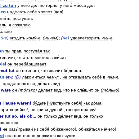
l
zu
tun
у
него́
дел
по
го́рло
;
у
него́
ма́сса
дел
hen
наде́лать
себе́
хлопо́т
[
дел
]
ня́ть
;
поступа́ть
аль
,
я
сожале́ю
о́льно
(
не
)
угоди́ть
кому́
-
л
. (
ниче́м
)
;
(
не
)
удовлетвори́ть
чьи
-
л
.
an
ты
прав
,
поступа́я
так
о
зна́чит
,
от
э́того
мно́гое
зави́сит
viel
он
переба́рщивает
mut
tut
он
не
зна́ет
,
что
зна́чит
бе́дность
an
etw
. (
D
)
ла́комиться
чем
-
л
.
,
не
отка́зывать
себе́
в
чем
-
л
.
я
,
представля́ться
,
де́лать
вид
wäre
он
(
то́лько
)
де́лает
вид
,
что
не
слы́шит
,
он
(
то́лько
)
u
Hause
wären
!
бу́дьте
[
чу́вствуйте
себя́
]
как
до́ма
!
притворя́йся
!,
не
криви́
душо́й
!,
говори́
пра́вду
!
er
tut
so
,
als
ob
...
он
то́лько
де́лает
вид
,
он
то́лько
воря́ется
]
!
не
разы́грывай
из
себя́
оби́женного
!,
обижа́ться
не́чего
!
md
она́
постоя́нно
де́ржится
как
чужа́я