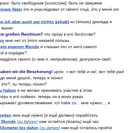
разг
.
быть
свобо́дным
[
холосты́м
];
быть
не
за́мужем
einem
Vater
э́то
я
унасле́довал
от
своего́
отца́
,
э́то
у
меня́
от
be
ich
aber
auch
gar
nichts
gehabt
из
(
э́того
)
докла́да
я
е
вы́нес
em
großen
Reichtum
?
что
про́ку
в
его́
бога́тстве
?
on
мне
нет
от
э́того
никако́й
по́льзы
nem
eigenen
Munde
я
слы́шал
э́то
от
него́
самого́
сё
в
поря́дке
?
ожда́лся
своего́
(
о
чем
-
л
.
неприя́тном
)
;
доигра́лся
-
таки́
!,
haben
wir
die
Bescherung
!
иро́н
. =
вот
тебе́
и
на
!,
вот
тебе́
раз
!
до
меня́
дошло́
,
тепе́рь
я
по́нял
э́то
?;
ты
тепе́рь
по́нял
?
u
haben
я
не
жела́ю
принима́ть
уча́стия
в
э́том
пе́рь
я
его́
пойма́л
,
тепе́рь
он
в
мои́х
рука́х
ыража́ет
долженствова́ние:
ich
habe
zu
...
мне
ну́жно
...,
я
beiten
мне
ещё́
ну́жно
[
я
ещё́
до́лжен
]
порабо́тать
Stunde
(
zu
fahren
)
нам
остаё́тся
(
е́хать
)
ещё́
час
Kilometer
bis
dahin
(
zu
gehen
)
нам
ещё́
оста́лось
пройти́