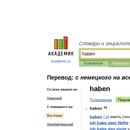
Словари и энциклоп
academic.ru
Толкования
Переводы
Перевод:
с немецкого на вс
haben
Со всех языков на:
Немецкий
Толкование
Перев
С немецкого на:
haben
1
Все языки
haben
I
vt
име́ть
(
чт
ich
habe
zwei
Hefte
Азербайджанский
ich
habe
das
nicht
у