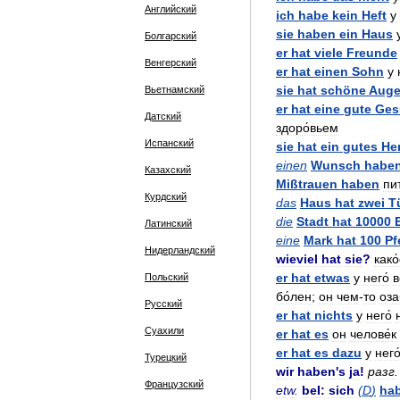
Английский
ich
habe
kein
Heft
у
sie
haben
ein
Haus
Болгарский
er
hat
viele
Freunde
Венгерский
er
hat
einen
Sohn
у
sie
hat
schöne
Aug
Вьетнамский
er
hat
eine
gute
Ges
Датский
здоро́вьем
Испанский
sie
hat
ein
gutes
He
einen
Wunsch
habe
Казахский
Mißtrauen
haben
пит
Курдский
das
Haus
hat
zwei
T
die
Stadt
hat
10000
Латинский
eine
Mark
hat
100
Pf
Нидерландский
wieviel
hat
sie
?
како
er
hat
etwas
у
него́
в
Польский
бо́лен
;
он
чем
-
то
оза
Русский
er
hat
nichts
у
него́
Суахили
er
hat
es
он
челове́к
er
hat
es
dazu
у
него
Турецкий
wir
haben
'
s
ja
!
разг
.
Французский
etw
.
beI:
sich
(
D
)
ha