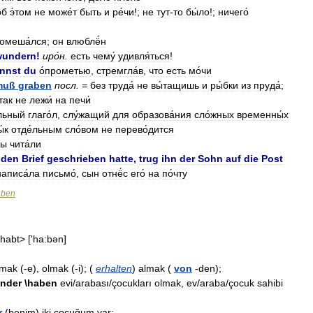
об
э́том
не
може́т
быть
и
ре́чи
!;
не
тут
-
то
бы́ло
!;
ничего́
омеша́лся
;
он
влюблё́н
wundern
!
иро́н
.
есть
чему́
удивля́ться
!
nnst
du
о́прометью
,
стремгла́в
,
что
есть
мо́чи
muß
graben
посл
. =
без
труда́
не
вы́тащишь
и
ры́бки
из
пруда́
;
так
не
лежи́
на
печи́
льный
глаго́л
,
слу́жащий
для
образова́ния
сло́жных
временны́х
́к
отде́льным
сло́вом
не
перево́дится
ы
чита́ли
den
Brief
geschrieben
hatte
,
trug
ihn
der
Sohn
auf
die
Post
написа́ла
письмо́
,
сын
отнё́с
его́
на
по́чту
aben
habt
> ['
ha:bən
]
lmak
(-
e
),
olmak
(-
i
); (
erhalten
)
almak
(
von
-
den
);
inder
\
haben
evi
/
arabası
/
çocukları
olmak
,
ev
/
araba
/
çocuk
sahibi
r
(
benim
)
iki
çocuğum
var
;