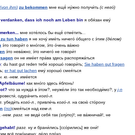
(
von
ihm
)
zu
bekommen
мне
ещё́
ну́жно
получи́ть
(
с
него́
)
verdanken
,
dass
ich
noch
am
Leben
bin
я
обя́зан
ему́
merken
...
мне
хоте́лось
бы
ещё́
отме́тить
...
zu
tun
haben
я
не
хочу́
име́ть
ничего́
о́бщего
с
э́тим
(
де́лом
)
n
э́то
говори́т
о
мно́гом
,
э́то
о́чень
ва́жно
en
э́то
нева́жно
;
э́то
ничего́
не
говори́т
sagen
он
не
име́ет
пра́ва
здесь
распоряжа́ться
u
:
du
hast
gut
reden
тебе́
хорошо́
говори́ть
;
Sie
haben
gut
fragen
ь
;
er
hat
gut
lachen
ему́
хорошо́
смея́ться
ч
.
ю
.-
нем
.
име́ется
Apfelbäume
!
как
мно́го
здесь
я́блонь
!
ot
?
что
за
нужда́
в
э́том
?,
неуже́ли
э́то
так
необходи́мо
?;
у
j
-
n
ровести́
,
одура́чить
кого́
-
л
.
г
.
убеди́ть
кого́
-
л
.
,
привле́чь
кого́
-
л
.
на
свою́
сто́рону
en
(
по
)
смея́ться
над
кем
-
л
.
н
.-
нем
.
разг
.
не
веди́
себя́
так
(
глу́по
)
!;
не
ва́жничай
!,
не
gehabt
!
разг
.
ну
и
брани́лись
[
ссо́рились
]
же
они́
!
́тим
всё
поко́нчено
;
де́ло
пло́хо