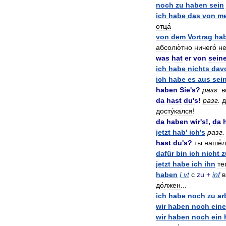
noch
zu
haben
sein
ich
habe
das
von
m
отца́
von
dem
Vortrag
ha
абсолю́тно
ничего́
н
was
hat
er
von
sein
ich
habe
nichts
dav
ich
habe
es
aus
sei
haben
Sie
'
s
?
разг
.
в
da
hast
du
'
s
!
разг
.
д
досту́кался
!
da
haben
wir
'
s
!,
da
jetzt
hab
'
ich
'
s
разг
.
hast
du
'
s
?
ты
нашё́л
dafür
bin
ich
nicht
z
jetzt
habe
ich
ihn
те
haben
I
vt
с
zu
+
inf
в
до́лжен
...
ich
habe
noch
zu
ar
wir
haben
noch
eine
wir
haben
noch
ein