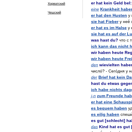
er
hat
kein
Geld
beI:
Хорватский
eine
Krankheit
habe
Чешский
er
hat
den
Husten
у
sie
hat
Fieber
у
неё́
er
hat
es
im
Halse
у
sie
hat
es
auf
der
L
was
hast
du
?
что
с
т
ich
kann
das
nicht
wir
haben
heute
Re
wir
haben
heute
Fre
den
wievielten
habe
число́
? -
Сего́дня
у
н
der
Brief
hat
kein
Da
hast
du
etwas
gege
ich
habe
nichts
dag
j
-
n
zum
Freunde
hab
er
hat
eine
Schauspi
es
bequem
haben
у
es
eilig
haben
спеши
es
gut
[
schlecht
]
ha
das
Kind
hat
es
gut