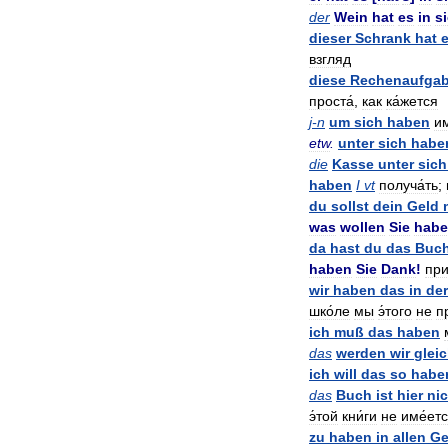
der
Wein
hat
es
in
s
dieser
Schrank
hat
взгляд
diese
Rechenaufga
проста́
,
как
ка́жется
j
-
n
um
sich
haben
им
etw
.
unter
sich
habe
die
Kasse
unter
sich
haben
I
vt
получа́ть
;
du
sollst
dein
Geld
was
wollen
Sie
hab
da
hast
du
das
Buc
haben
Sie
Dank
!
при
wir
haben
das
in
der
шко́ле
мы
э́того
не
п
ich
muß
das
haben
das
werden
wir
glei
ich
will
das
so
habe
das
Buch
ist
hier
nic
э́той
кни́ги
не
име́ет
zu
haben
in
allen
Ge