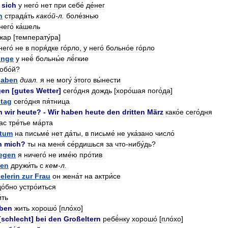
sich
у
него́
нет
при
себе́
де́нег
n
страда́ть
како́й
-
л
.
боле́знью
него́
ка́шель
жар
[
температу́ра
]
него́
не
в
поря́дке
го́рло
,
у
него́
больно́е
го́рло
unge
у
неё́
больны́е
лё́гкие
обо́й
?
haben
диал
.
я
не
могу́
э́того
вы́нести
gen
[
gutes
Wetter
]
сего́дня
дождь
[
хоро́шая
пого́да
]
itag
сего́дня
пя́тница
n
wir
heute
? -
Wir
haben
heute
den
dritten
März
како́е
сего́дня
ас
тре́тье
ма́рта
tum
на
письме́
нет
да́ты
,
в
письме́
не
ука́зано
число́
n
mich
?
ты
на
меня́
се́рдишься
за
что
-
нибу́дь
?
egen
я
ничего́
не
име́ю
про́тив
en
дружи́ть
с
кем
-
л
.
elerin
zur
Frau
он
жена́т
на
актри́се
до́бно
устро́иться
́ть
ben
жить
хорошо́
[
пло́хо
]
[
schlecht
]
bei
den
Großeltern
ребё́нку
хорошо́
[
пло́хо
]