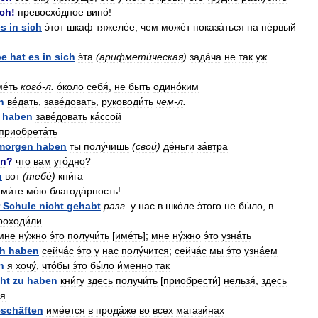
ich
!
превосхо́дное
вино́
!
es
in
sich
э́тот
шкаф
тяжеле́е
,
чем
може́т
показа́ться
на
пе́рвый
be
hat
es
in
sich
э́та
(
арифмети́ческая
)
зада́ча
не
так
уж
е́ть
кого́
-
л
.
о́коло
себя́
,
не
быть
одино́ким
n
ве́дать
,
заве́довать
,
руководи́ть
чем
-
л
.
haben
заве́довать
ка́ссой
приобрета́ть
morgen
haben
ты
полу́чишь
(
свои́
)
де́ньги
за́втра
en
?
что
вам
уго́дно
?
h
вот
(
тебе́
)
кни́га
ми́те
мо́ю
благода́рность
!
Schule
nicht
gehabt
разг
.
у
нас
в
шко́ле
э́того
не
бы́ло
,
в
роходи́ли
мне
ну́жно
э́то
получи́ть
[
име́ть
];
мне
ну́жно
э́то
узна́ть
ch
haben
сейча́с
э́то
у
нас
полу́чится
;
сейча́с
мы
э́то
узна́ем
n
я
хочу́
,
что́бы
э́то
бы́ло
и́менно
так
ht
zu
haben
кни́гу
здесь
получи́ть
[
приобрести́
]
нельзя́
,
здесь
ся
schäften
име́ется
в
прода́же
во
всех
магази́нах