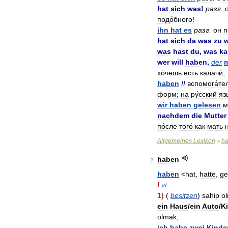
hat
sich
was
!
разг
.
подо́бного
!
ihn
hat
es
разг
.
он
п
hat
sich
da
was
zu
was
hast
du
,
was
ka
wer
will
haben
,
der
хо́чешь
есть
калачи́
,
haben
II
вспомога́те
форм
;
на
ру́сский
язы
wir
haben
gelesen
м
nachdem
die
Mutter
по́сле
того́
как
мать
Allgemeines
Lexikon
h
>
haben
2
haben
<
hat
,
hatte
,
ge
I
vt
1
)
(
besitzen
)
sahip
o
ein
Haus
/
ein
Auto
/
K
olmak
;
ich
habe
zwei
Kinde