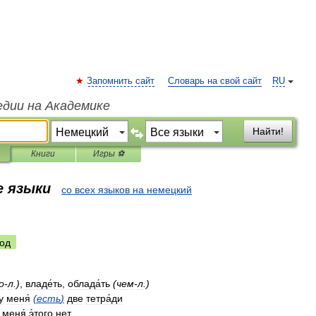
Запомнить сайт
Словарь на свой сайт
RU
едии на Академике
Найти!
Книги
Игры ⚽
е языки
со всех языков на немецкий
од
о
-
л
.)
,
владе́ть
,
облада́ть
(
чем
-
л
.)
у
меня́
(
есть
)
две
тетра́ди
меня́
э́того
нет