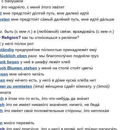
и
с
ба́бушкой
э́то
надое́ло
,
с
меня́
э́того
хва́тит
t
мне
предстои́т
до́лгий
путь
,
мне
далеко́
идти́
esten
мне
предстои́т
са́мый
далё́кий
путь
,
мне
идти́
да́льше
г
.
быть
(
с
кем
-
л
.)
в
(
любо́вной
)
свя́зи
;
враждова́ть
(
с
кем
-
л
.)
r
Religion
?
как
ты
отно́сишься
к
рели́гии
?
l
у
него́
по́лон
рот
ständig
предприя́тие
по́лностью
принадлежи́т
ему́
lücklich
oben
разг
.
мы
благополу́чно
подня́ли
груз
ank
liegen
у
неё́
в
шкафу́
лежи́т
хлеб
sch
Blumen
stehen
у
меня́
на
столе́
стоя́т
цветы́
esen
мне
не́чего
чита́ть
ßen
ему́
не́чего
есть
,
у
него́
в
до́ме
куска́
хле́ба
нет
mer
zu
vermieten
(
э́та
)
же́нщина
сдаё́т
ко́мнату
,
у
(
э́той
)
́мната
ch
в
э́том
что
-
то
есть
,
э́то
что
-
нибу́дь
да
зна́чит
ich
э́то
не
име́ет
никако́го
значе́ния
;
ничего́
,
не
беда́
ch
э́то
име́ет
свои́
положи́тельные
сто́роны
;
э́то
неплоха́я
en
мно́го
пережи́ть
ich
э́то
ему́
прису́ще
,
э́то
у
него́
в
крови́
;
его́
тру́дно
раскуси́ть