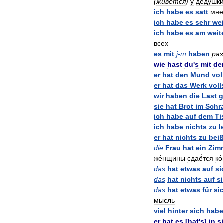
(
живё́тся
)
у
де́душк
ich
habe
es
satt
мне
ich
habe
es
sehr
wei
ich
habe
es
am
weit
всех
es
mit
j
-
m
haben
раз
wie
hast
du
'
s
mit
de
er
hat
den
Mund
vol
er
hat
das
Werk
voll
wir
haben
die
Last
g
sie
hat
Brot
im
Schr
ich
habe
auf
dem
Ti
ich
habe
nichts
zu
l
er
hat
nichts
zu
bei
die
Frau
hat
ein
Zim
же́нщины
сдаё́тся
ко
das
hat
etwas
auf
si
das
hat
nichts
auf
s
das
hat
etwas
für
si
мысль
viel
hinter
sich
hab
er
hat
es
[
hat
'
s
]
in
s