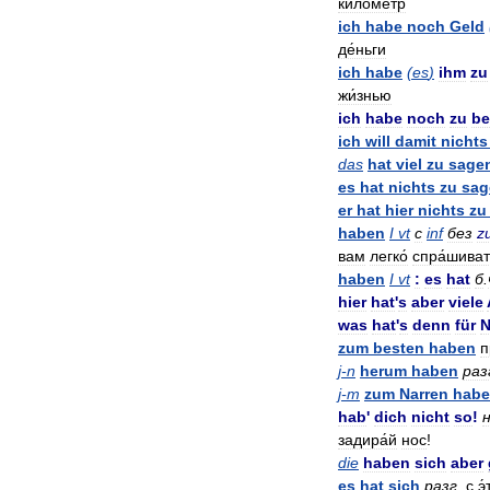
киломе́тр
ich
habe
noch
Geld
де́ньги
ich
habe
(
es
)
ihm
zu
жи́знью
ich
habe
noch
zu
be
ich
will
damit
nichts
das
hat
viel
zu
sage
es
hat
nichts
zu
sag
er
hat
hier
nichts
zu
haben
I
vt
с
inf
без
z
вам
легко́
спра́шиват
haben
I
vt
:
es
hat
б
.
hier
hat
'
s
aber
viele
was
hat
'
s
denn
für
N
zum
besten
haben
п
j
-
n
herum
haben
раз
j
-
m
zum
Narren
hab
hab
'
dich
nicht
so
!
задира́й
нос
!
die
haben
sich
aber
es
hat
sich
разг
.
с
э