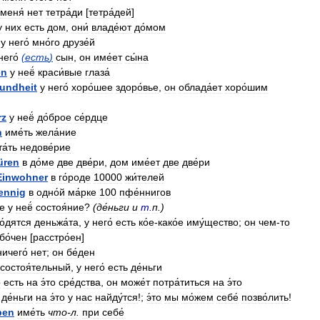
меня́
нет
тетра́ди
[
тетра́дей
]
у
них
есть
дом
,
они́
владе́ют
до́мом
у
него́
мно́го
друзе́й
него́
(
есть
)
сын
,
он
име́ет
сы́на
en
у
неё́
краси́вые
глаза́
undheit
у
него́
хоро́шее
здоро́вье
,
он
облада́ет
хоро́шим
rz
у
неё́
до́брое
се́рдце
n
име́ть
жела́ние
а́ть
недове́рие
üren
в
до́ме
две
две́ри
,
дом
име́ет
две
две́ри
Einwohner
в
го́роде
10000
жи́телей
ennig
в
одно́й
ма́рке
100
пфе́ннигов
́е
у
неё́
состоя́ние
?
(
де́ньги
и
m
.
п
.)
о́дятся
деньжа́та
,
у
него́
есть
ко́е
-
како́е
иму́щество
;
он
чем
-
то
бо́чен
[
расстро́ен
]
ничего́
нет
;
он
бе́ден
состоя́тельный
,
у
него́
есть
де́ньги
́
есть
на
э́то
сре́дства
,
он
може́т
потра́титься
на
э́то
де́ньги
на
э́то
у
нас
найду́тся
!;
э́то
мы
мо́жем
себе́
позво́лить
!
ben
име́ть
что
-
л
.
при
себе́