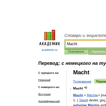
Словари и энциклоп
academic.ru
Толкования
Переводы
Перевод:
с немецкого на т
Macht
С турецкого на:
Немецкий
Толкование
Перев
С немецкого на:
Macht
1
Все языки
Macht
<
Mächte
> [
ma
1
.
(
Staat
)
devlet
,
güç
Азербайджанский
geheime
Mächte
gizl