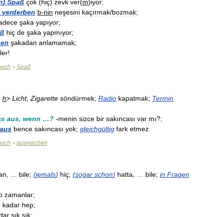
n
)
Spaß
çok
(
hiç
)
zevk
ver
(
m
)
iyor
;
verderben
b
-
nin
neşesini
kaçırmak
/
bozmak
;
adece
şaka
yapıyor
;
aß
hiç
de
şaka
yapmıyor
;
hen
şakadan
anlamamak
;
ler
!
buch
Spaß
>
,
h
>
Licht
,
Zigarette
söndürmek
;
Radio
kapatmak
;
Termin
as
aus
,
wenn
…?
-
menin
sizce
bir
sakıncası
var
mı
?;
aus
bence
sakıncası
yok
;
gleichgültig
fark
etmez
buch
ausmachen
>
an
, …
bile
;
(
jemals
)
hiç
;
(
sogar
schon
)
hatta
, …
bile
;
in
Fragen
o
zamanlar
;
e
kadar
hep
;
dar
sık
sık
;