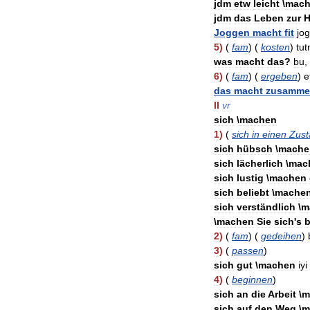
jdm
etw
leicht
\
mach
jdm
das
Leben
zur
H
Joggen
macht
fit
jo
5
)
(
fam
) (
kosten
)
tu
was
macht
das
?
bu
,
6
)
(
fam
) (
ergeben
)
e
das
macht
zusamme
II
vr
sich
\
machen
1
)
(
sich
in
einen
Zust
sich
hübsch
\
mache
sich
lächerlich
\
mac
sich
lustig
\
machen
sich
beliebt
\
mache
sich
verständlich
\
m
\
machen
Sie
sich
'
s
2
)
(
fam
) (
gedeihen
)
3
)
(
passen
)
sich
gut
\
machen
iyi
4
)
(
beginnen
)
sich
an
die
Arbeit
\
m
sich
auf
den
Weg
\
m