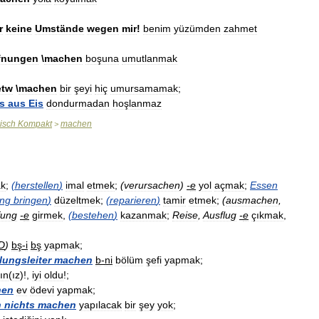
r
keine
Umstände
wegen
mir
!
benim
yüzümden
zahmet
fnungen
\
machen
boşuna
umutlanmak
etw
\
machen
bir
şeyi
hiç
umursamamak
;
s
aus
Eis
dondurmadan
hoşlanmaz
isch
Kompakt
machen
>
k
;
(
herstellen
)
imal
etmek
;
(
verursachen
)
-
e
yol
açmak
;
Essen
ng
bringen
)
düzeltmek
;
(
reparieren
)
tamir
etmek
;
(
ausmachen
,
fung
-
e
girmek
,
(
bestehen
)
kazanmak
;
Reise
,
Ausflug
-
e
çıkmak
,
D
)
bş
-
i
bş
yapmak
;
lungsleiter
machen
b
-
ni
bölüm
şefi
yapmak
;
ın
(
ız
)!,
iyi
oldu
!;
hen
ev
ödevi
yapmak
;
n
nichts
machen
yapılacak
bir
şey
yok
;