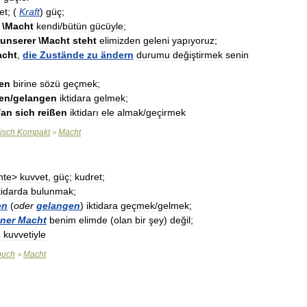
et
; (
Kraft
)
güç
;
\
Macht
kendi
/
bütün
gücüyle
;
unserer
\
Macht
steht
elimizden
geleni
yapıyoruz
;
cht
,
die
Zustände
zu
ändern
durumu
değiştirmek
senin
en
birine
sözü
geçmek
;
en
/
gelangen
iktidara
gelmek
;
/
an
sich
reißen
iktidarı
ele
almak
/
geçirmek
isch
Kompakt
Macht
>
hte
>
kuvvet
,
güç
;
kudret
;
tidarda
bulunmak
;
en
(
oder
gelangen
)
iktidara
geçmek
/
gelmek
;
ner
Macht
benim
elimde
(
olan
bir
şey
)
değil
;
n
kuvvetiyle
buch
Macht
>