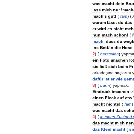
was
macht
dein
Bru
lass
mich
nur
\
mach
mach
'
s
gut
!
(
fam
) (
warum
lässt
du
das
er
wird
es
nicht
meh
nun
mach
schon
!
(
mach
,
dass
du
weg
ins
Bett
/
in
die
Hose
2
)
(
herstellen
)
yapma
ein
Foto
\
machen
fo
sie
ließ
sich
beim
Fr
arkadaşına
saçlarını
y
dafür
ist
er
wie
gema
3
)
(
Lärm
)
yapmak
;
Eindruck
\
machen
i
einen
Fleck
auf
etw
macht
nichts
!
(
fam
was
macht
das
sch
4
)
(
in
einen
Zustand
das
macht
mich
ner
das
Kleid
macht
(
si