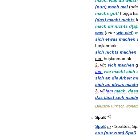
mach
,
was
du
willst
!
(
nun
)
mach
mal
(
ode
machs
gut
!
hoşça
ka
(
das
)
macht
nichts
f
mach
dir
nichts
d
(
a
)
was
(
oder
wie
viel
)
m
sich
etwas
machen
hoşlanmak
;
sich
nichts
machen
den
hoşlanmamak
2
.
v
/
r
:
sich
machen
g
fam
wie
macht
sich
sich
an
die
Arbeit
m
sich
an
etwas
mach
3
.
v
/
i
fam
mach
,
das
das
lässt
sich
mach
Deutsch
-
Türkisch
Wörter
Spaß
6
Spaß
m
<
Spaßes
;
Sp
aus
(
nur
zum
)
Spaß