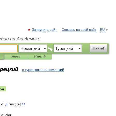
Запомнить сайт
Словарь на свой сайт
RU
едии на Академике
Найти!
Книги
Игры ⚽
урецкий
с турецкого на немецкий
од
xt
,
pl
'
mɛçtə
]
f
f
;
i
güçler