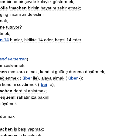
en
birine
bir
şeyde
kolaylık
göstermek
;
ölle
\
machen
birinin
hayatını
zehir
etmek
;
gging
insanı
zindeleştirir
tmak
;
ne
tutuyor
?
tmek
;
n
14
bunlar
,
birlikte
14
eder
,
hepsi
14
eder
and
versetzen
)
n
süslenmek
;
hen
maskara
olmak
,
kendini
gülünç
duruma
düşürmek
;
eğlenmek
(
über
ile
),
alaya
almak
(
über
-);
n
kendini
sevdirmek
(
bei
-
e
);
achen
derdini
anlatmak
;
bequem
!
rahatınıza
bakın
!
büyümek
durmak
achen
iş
başı
yapmak
;
achen
yola
koyulmak