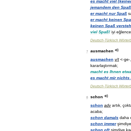
es
macht
viel
(
keine
jemandem
den
Spaß
er
macht
nur
Spaß
s
er
macht
keinen
Sp
keinen
Spaß
verste
viel
Spaß
!
iyi
eğlence
Deutsch
-
Türkisch
Wörter
ausmachen
7
ausmachen
v
/
t
<-
ge
-
kararlaştırmak
;
macht
es
Ihnen
etw
es
macht
mir
nichts
Deutsch
-
Türkisch
Wörter
schon
8
schon
adv
artık
,
çokt
acaba
;
schon
damals
daha
schon
immer
şimdiy
schon
oft
şimdiye
ka