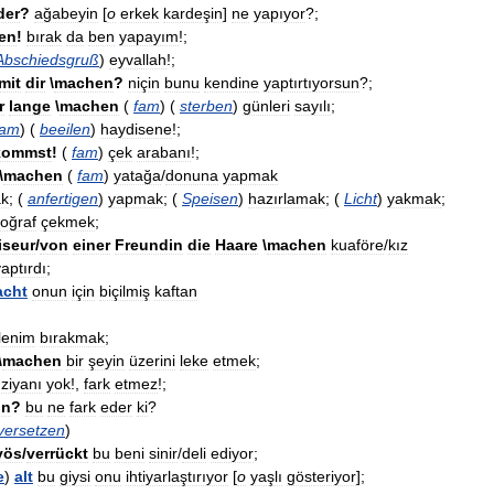
der
?
ağabeyin
[
o
erkek
kardeşin
]
ne
yapıyor
?;
en
!
bırak
da
ben
yapayım
!;
Abschiedsgruß
)
eyvallah
!;
mit
dir
\
machen
?
niçin
bunu
kendine
yaptırtıyorsun
?;
r
lange
\
machen
(
fam
) (
sterben
)
günleri
sayılı
;
fam
) (
beeilen
)
haydisene
!;
kommst
!
(
fam
)
çek
arabanı
!;
\
machen
(
fam
)
yatağa
/
donuna
yapmak
k
; (
anfertigen
)
yapmak
; (
Speisen
)
hazırlamak
; (
Licht
)
yakmak
;
toğraf
çekmek
;
iseur
/
von
einer
Freundin
die
Haare
\
machen
kuaföre
/
kız
aptırdı
;
cht
onun
için
biçilmiş
kaftan
zlenim
bırakmak
;
\
machen
bir
şeyin
üzerini
leke
etmek
;
)
ziyanı
yok
!,
fark
etmez
!;
on
?
bu
ne
fark
eder
ki
?
versetzen
)
vös
/
verrückt
bu
beni
sinir
/
deli
ediyor
;
e
)
alt
bu
giysi
onu
ihtiyarlaştırıyor
[
o
yaşlı
gösteriyor
];