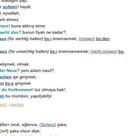
istediğini
yap
!;
r
schon
)
!
haydi
;
l
,
eyvallah
;
ark
etmez
;
raus
!
buna
aldırış
etme
;
acht
das
?
bunun
fiyatı
ne
kadar
?;
aus
(
für
wichtig
halten
)
bş
-
i
önemsemek
;
(
mögen
)
bş
-
den
aus
(
für
unwichtig
halten
)
bş
-
i
önemsememek
;
(
nicht
mögen
)
bş
-
elişmek
,
olmak
;
der
Neue
?
yeni
adam
nasıl
?;
achen
işe
girişmek
;
en
bş
-
e
girişmek
s
du
fortkommst
!
toz
olmaya
bak
!;
en
bu
mümkün
,
yapıl
(
abil
)
ir
buch
machen
>
äße
>
zevk
,
eğlence
;
(
Scherz
)
şaka
;
(
sırf
)
şaka
olsun
diye
;