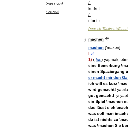
f
.
Хорватский
kudret
Чешский
f
.
otorite
Deutsch
-
Türkisch
Wörter
machen
4
machen
['
maxən
]
I
vt
1
)
(
tun
)
yapmak
,
etm
eine
Bemerkung
\
ma
einen
Spaziergang
\
er
macht
mir
den
Ga
ich
will
es
kurz
\
mac
wird
gemacht
!
yapıl
gut
gemacht
!
iyi
yapt
ein
Spiel
\
machen
m
das
lässt
sich
\
mach
was
soll
man
\
mach
da
ist
nichts
zu
\
ma
was
\
machen
Sie
ber