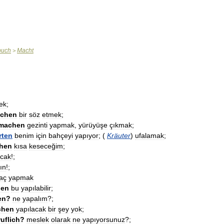
buch
Macht
>
ek
;
chen
bir
söz
etmek
;
machen
gezinti
yapmak
,
yürüyüşe
çıkmak
;
rten
benim
için
bahçeyi
yapıyor
; (
Kräuter
)
ufalamak
;
hen
kısa
keseceğim
;
acak
!;
ın
!;
aç
yapmak
en
bu
yapılabilir
;
en
?
ne
yapalım
?;
chen
yapılacak
bir
şey
yok
;
uflich
?
meslek
olarak
ne
yapıyorsunuz
?;