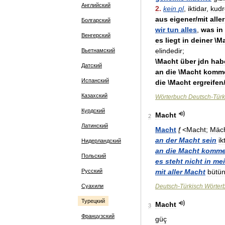
Английский
2
.
kein
pl
,
iktidar
,
kudr
aus
eigener
/
mit
aller
Болгарский
wir
tun
alles
,
was
in
Венгерский
es
liegt
in
deiner
\
Ma
elindedir
;
Вьетнамский
\
Macht
über
jdn
hab
Датский
an
die
\
Macht
komm
Испанский
die
\
Macht
ergreifen
Казахский
Wörterbuch
Deutsch
-
Türk
Курдский
Macht
2
Латинский
Macht
f
<
Macht
;
Mäc
an
der
Macht
sein
ik
Нидерландский
an
die
Macht
komm
Польский
es
steht
nicht
in
mei
Русский
mit
aller
Macht
bütü
Суахили
Deutsch
-
Türkisch
Wörter
Турецкий
Macht
3
Французский
güç