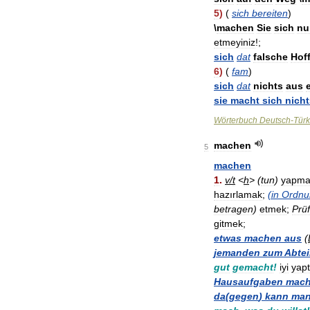
5
)
(
sich
bereiten
)
\
machen
Sie
sich
nu
etmeyiniz
!;
sich
dat
falsche
Hof
6
)
(
fam
)
sich
dat
nichts
aus
sie
macht
sich
nicht
Wörterbuch
Deutsch
-
Türk
machen
5
machen
1
.
v
/
t
<
h
> (
tun
)
yapma
hazırlamak
;
(
in
Ordnu
betragen
)
etmek
;
Prü
gitmek
;
etwas
machen
aus
(
jemanden
zum
Abtei
gut
gemacht
!
iyi
yapt
Hausaufgaben
mac
da
(
gegen
)
kann
ma