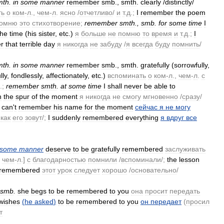
mth
.
in
some
manner
remember
smb
.,
smth
.
clearly
/
distinctly
/
ть
о
ком
-
л
.,
чем
-
л
.
ясно
/
отчетливо
/
и
т
.
д
.;
I
remember
the
poem
омню
это
стихотворение
;
remember
smth
.,
smb
.
for
some
time
I
the
time
(
his
sister
,
etc
.)
я
больше
не
помню
то
время
и
т
.
д
.;
I
r
that
terrible
day
я
никогда
не
забуду
/
я
всегда
буду
помнить
/
mth
.
in
some
manner
remember
smb
.,
smth
.
gratefully
(
sorrowfully
,
lly
,
fondlessly
,
affectionately
,
etc
.)
вспоминать
о
ком
-
л
.,
чем
-
л
.
с
.;
remember
smth
.
at
some
time
I
shall
never
be
able
to
n
the
spur
of
the
moment
я
никогда
не
смогу
мгновенно
/
сразу
/
can
'
t
remember
his
name
for
the
moment
сейчас
я
не
могу
,
как
его
зовут
/;
I
suddenly
remembered
everything
я
вдруг
все
some
manner
deserve
to
be
gratefully
remembered
заслуживать
,
чем
-
л
.]
с
благодарностью
помнили
/
вспоминали
/;
the
lesson
remembered
этот
урок
следует
хорошо
/
основательно
/
smb
.
she
begs
to
be
remembered
to
you
она
просит
передать
wishes
(
he
asked
)
to
be
remembered
to
you
он
передает
(
просил
т