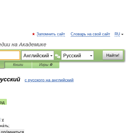
Запомнить сайт
Словарь на свой сайт
RU
едии на Академике
Найти!
Книги
Игры ⚽
русский
с русского на английский
од
]
v
а́ть
;
опо́мниться