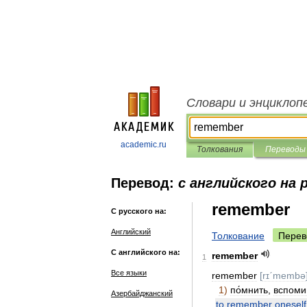
Словари и энциклоп
academic.ru
Толкования
Переводы
Перевод:
с английского на 
remember
С русского на:
Английский
Толкование
Перев
С английского на:
remember
1
Все языки
remember
[
rɪˊmembə
1
)
по́мнить
,
вспомин
Азербайджанский
to
remember
oneself