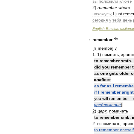
вы
положили
ключ
и
2
)
remember
where
..
нахожусь
;
I
just
reme
сегодня
у
тебя
день
English
-
Russian
dictiona
remember
7
[
rıʹmembə
]
v
1
.
1
)
помнить
;
храни
to
remember
smth
.
did
you
remember
as
one
gets
older
o
слабеет
as
far
as
I
remembe
if
I
remember
aright
you
will
remember
-
предложение
)
2
)
церк
.
поминать
to
remember
smb
.
i
2
.
вспоминать
,
прип
to
remember
oneself