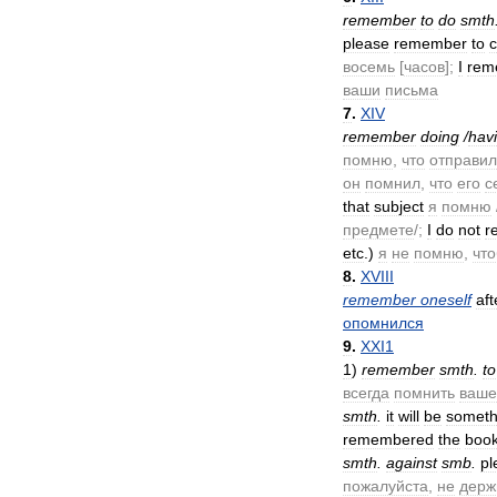
remember
to
do
smth
please
remember
to
c
восемь
[
часов
];
I
rem
ваши
письма
7
.
XIV
remember
doing
/
hav
помню
,
что
отправил
он
помнил
,
что
его
с
that
subject
я
помню
предмете
/;
I
do
not
r
etc
.)
я
не
помню
,
чт
8
.
XVIII
remember
oneself
aft
опомнился
9
.
XXI1
1
)
remember
smth
.
to
всегда
помнить
ваше
smth
.
it
will
be
someth
remembered
the
boo
smth
.
against
smb
.
pl
пожалуйста
,
не
держ