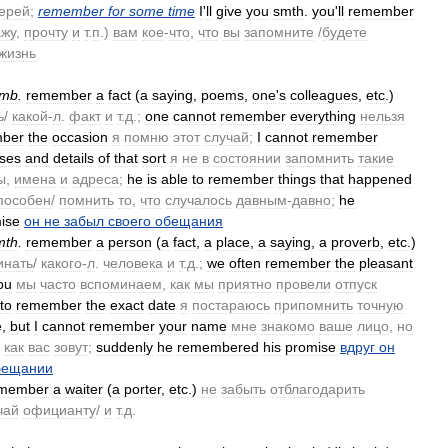
ерей
;
remember
for
some
time
I
'
ll
give
you
smth
.
you
'
ll
remember
ажу
,
прочту
и
т
.
п
.)
вам
кое
-
что
,
что
вы
запомните
/
будете
жизнь
mb
.
remember
a
fact
(
a
saying
,
poems
,
one
'
s
colleagues
,
etc
.)
ь
/
какой
-
л
.
факт
и
т
.
д
.;
one
cannot
remember
everything
нельзя
ber
the
occasion
я
помню
этот
случай
;
I
cannot
remember
ses
and
details
of
that
sort
я
не
в
состоянии
запомнить
такие
ы
,
имена
и
адреса
;
he
is
able
to
remember
things
that
happened
пособен
/
помнить
то
,
что
случалось
давным
-
давно
;
he
ise
он
не
забыл
своего
обещания
mth
.
remember
a
person
(
a
fact
,
a
place
,
a
saying
,
a
proverb
,
etc
.)
инать
/
какого
-
л
.
человека
и
т
.
д
.;
we
often
remember
the
pleasant
ou
мы
часто
вспоминаем
,
как
мы
приятно
провели
отпуск
to
remember
the
exact
date
я
постараюсь
припомнить
точную
e
,
but
I
cannot
remember
your
name
мне
знакомо
ваше
лицо
,
но
,
как
вас
зовут
;
suddenly
he
remembered
his
promise
вдруг
он
бещании
member
a
waiter
(
a
porter
,
etc
.)
не
забыть
отблагодарить
чай
официанту
/
и
т
.
д
.