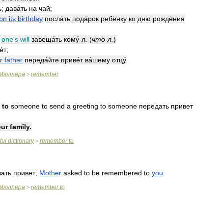
ь
;
дава́ть
на
чай
;
on
its
birthday
посла́ть
пода́рок
ребёнку
ко
дню
рожде́ния
one
'
s
will
завеща́ть
кому́
-
л
. (
что
-
л
.
)
е́т
;
r
father
переда́йте
приве́т
ва́шему
отцу́
Мюллера
remember
>
to
someone
to
send
a
greeting
to
someone
передать
привет
our
family
.
ful
dictionary
remember
to
>
вать
привет
;
Mother
asked
to
be
remembered
to
you
.
Мюллера
remember
to
>