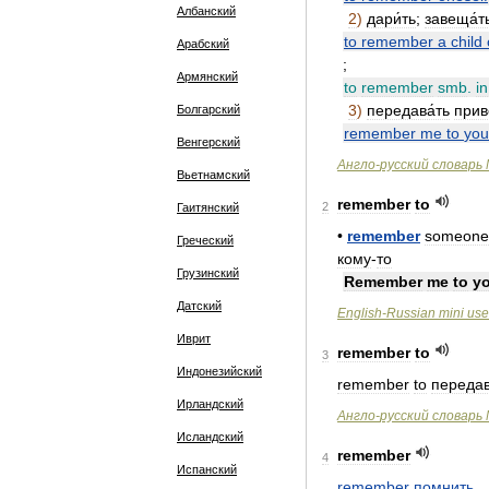
Албанский
2
)
дари́ть
;
завеща́т
to
remember
a
child
Арабский
;
Армянский
to
remember
smb
.
in
3
)
передава́ть
прив
Болгарский
remember
me
to
you
Венгерский
Англо
-
русский
словарь
Вьетнамский
remember
to
2
Гаитянский
•
remember
someone
Греческий
кому
-
то
Грузинский
Remember
me
to
y
Датский
English
-
Russian
mini
use
Иврит
remember
to
3
Индонезийский
remember
to
переда
Ирландский
Англо
-
русский
словарь
Исландский
remember
4
Испанский
remember
помнить