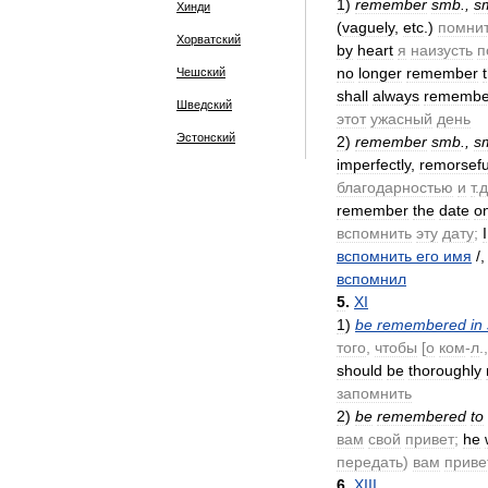
1
)
remember
smb
.,
s
Хинди
(
vaguely
,
etc
.)
помни
Хорватский
by
heart
я
наизусть
п
no
longer
remember
Чешский
shall
always
remembe
Шведский
этот
ужасный
день
Эстонский
2
)
remember
smb
.,
s
imperfectly
,
remorsefu
благодарностью
и
т
.
д
remember
the
date
o
вспомнить
эту
дату
;
I
вспомнить
его
имя
/
вспомнил
5
.
XI
1
)
be
remembered
in
того
,
чтобы
[
о
ком
-
л
.
should
be
thoroughly
запомнить
2
)
be
remembered
to
вам
свой
привет
;
he
передать
)
вам
приве
6
.
XIII