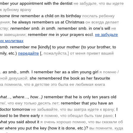
mber
your
appointment
with
the
dentist
не
забудьте
,
что
вы
идете
к
зубному
врачу
some
time
remember
a
child
on
its
birthday
послать
ребенку
дения
;
he
always
remembers
us
at
Christmas
он
всегда
делает
ству
;
remember
smb
.
in
smth
.
remember
smb
.
in
one
'
s
will
не
ем
завещании
;
remember
me
in
your
prayers
eccl
.
не
забудьте
их
молитвах
smb
.
remember
me
[
kindly
]
to
your
mother
(
to
your
brother
,
to
mily
,
etc
.)
передайте
[,
пожалуйста
,]
от
меня
привет
вашей
h
.
as
smb
.,
smth
.
I
remember
her
as
a
slim
young
girl
я
помню
/
йной
девушкой
;
she
remembered
the
book
as
her
favourite
на
помнила
,
что
в
детстве
это
была
ее
любимая
книга
what
...,
where
...,
how
...)
remember
that
he
is
only
ten
years
old
те
/,
что
ему
только
десять
лет
;
remember
that
you
have
an
doctor
tomorrow
не
забывайте
,
что
вы
завтра
идете
к
врачу
;
I
ised
to
be
there
early
я
помню
,
что
обещал
быть
там
рано
;
I
what
you
said
about
it
я
очень
хорошо
помню
,
что
вы
сказали
об
er
where
you
put
the
key
(
how
it
is
done
,
etc
.)
?
вы
помните
,
куда