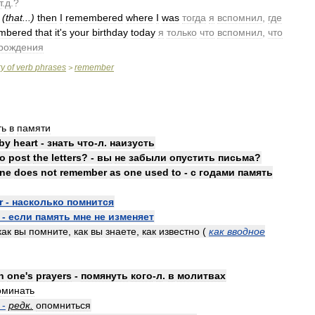
т
.
д
.?
.
(
that
...)
then
I
remembered
where
I
was
тогда
я
вспомнил
,
где
mbered
that
it
'
s
your
birthday
today
я
только
что
вспомнил
,
что
рождения
ry
of
verb
phrases
remember
>
ть
в
памяти
by
heart
-
знать
что
-
л
.
наизусть
to
post
the
letters
? -
вы
не
забыли
опустить
письма
?
ne
does
not
remember
as
one
used
to
-
с
годами
память
r
-
насколько
помнится
-
если
память
мне
не
изменяет
как
вы
помните
,
как
вы
знаете
,
как
известно
(
как
вводное
n
one
'
s
prayers
-
помянуть
кого
-
л
.
в
молитвах
оминать
-
редк
.
опомниться