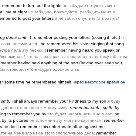
.
remember
to
turn
out
the
lights
не
забудьте
потушить
свет
;
all
me
at
eight
не
забудьте
,
пожалуйста
,
разбудить
меня
в
embered
to
post
your
letters
я
не
забыл
опустить
/
отправить
/
ing
done
/
smth
.
I
remember
posting
your
letters
(
seeing
it
,
etc
.)
я
ваши
письма
и
т
.
д
.;
he
remembered
his
sister
singing
that
song
естра
пела
эту
песню
;
I
remember
having
heard
you
speak
on
/
вспоминаю
/,
что
слышал
,
как
вы
говорили
на
эту
тему
/
об
этом
emember
having
said
anything
of
the
sort
(
having
ever
seen
you
,
обы
я
говорил
что
-
нибудь
подобное
и
т
.
д
.
er
some
time
he
remembered
himself
через
некоторое
время
он
smb
.
I
shall
always
remember
your
kindness
to
my
son
я
буду
доброе
отношение
к
моему
сыну
;
remember
smb
.,
smth
.
by
ing
to
remember
you
by
это
будет
напоминать
мне
о
вас
;
he
k
by
its
pictures
он
вспомнил
эту
книгу
по
картинкам
;
remember
ease
don
'
t
remember
this
unfortunate
affair
against
me
ите
на
меня
зло
из
-
за
этого
злополучного
дела
;
remember