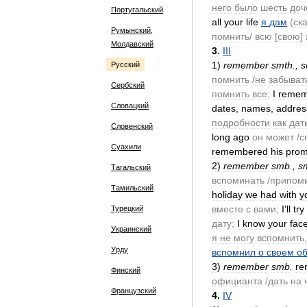
него
было
шесть
доч
Португальский
all
your
life
я
дам
(
ск
Румынский,
помнить
/
всю
[
свою
]
Молдавский
3
.
III
1
)
remember
smth
.,
s
Русский
помнить
/
не
забыват
Сербский
помнить
все
;
I
remem
Словацкий
dates
,
names
,
addres
подробности
как
дат
Словенский
long
ago
он
может
/
с
Суахили
remembered
his
prom
2
)
remember
smb
.,
s
Тагальский
вспоминать
/
припом
Тамильский
holiday
we
had
with
y
вместе
с
вами
;
I
'
ll
try
Турецкий
дату
;
I
know
your
fac
Украинский
я
не
могу
вспомнить
Урду
вспомнил
о
своем
о
3
)
remember
smb
.
re
Финский
официанта
/
дать
на
Французский
4
.
IV