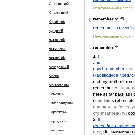
Итальянский
Персональный
Сократ
Каталанский
remember
to
5
Корейский
remember
to
не
забы
Курдский
Персональный
Сократ
Латинский
remember
6
Латышский
1
.
I
Литовский
abs
Македонский
now
I
remember
тепе
(
как
вводное
предло
Маори
met
my
brother
?
rem
Монгольский
remember
Не
припо
here
as
far
back
as
I
Немецкий
sometimes
(
often
,
etc
Нидерландский
иногда
и
т
.
д
.
белее
у
Норвежский
стоит
запомнить
;
do
2
.
II
Персидский
remember
in
some
m
Польский
и
т
.
д
.;
if
I
remember
r