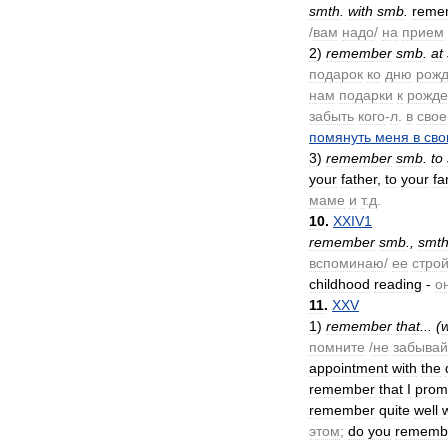
smth
.
with
smb
.
reme
/
вам
надо
/
на
прием
2
)
remember
smb
.
at
подарок
ко
дню
рож
нам
подарки
к
рожде
забыть
кого
-
л
.
в
сво
помянуть
меня
в
сво
3
)
remember
smb
.
to
your
father
,
to
your
fa
маме
и
т
.
д
.
10
.
XXIV1
remember
smb
.,
smt
вспоминаю
/
ее
стро
childhood
reading
-
о
11
.
XXV
1
)
remember
that
...
(
помните
/
не
забывай
appointment
with
the
remember
that
I
prom
remember
quite
well
этом
;
do
you
rememb