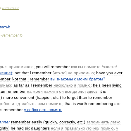
remember
>
ватьb
remember
to
>
рь
я
припоминаю
;
you
will
remember
как
вы
помните
/
знаете
/
жение
)
;
not
that
I
remember
[
что
-
то
]
не
припомню
;
have
you
ever
ember
Not
that
I
remember
вы
знакомы
с
моим
братом
?
минаю
;
as
far
as
I
remember
насколько
я
помню
;
he
'
s
been
living
can
remember
на
моей
памяти
он
всегда
жил
здесь
;
it
is
.)
more
convenient
(
happier
,
etc
.)
to
forget
than
to
remember
добно
и
т
.
д
.
забыть
,
чем
помнить
;
that
is
worth
remembering
это
gs
remember
у
собак
есть
память
anner
remember
easily
(
quickly
,
correctly
,
etc
.)
запоминать
легко
ightly
)
he
had
six
daughters
если
я
правильно
/
точно
/
помню
,
у