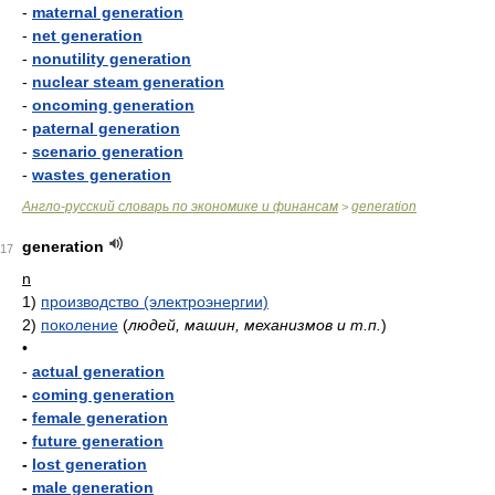
-
maternal generation
-
net generation
-
nonutility generation
-
nuclear steam generation
-
oncoming generation
-
paternal generation
-
scenario generation
-
wastes generation
Англо-русский словарь по экономике и финансам
generation
>
generation
17
n
1)
производство (электроэнергии)
2)
поколение
(
людей, машин, механизмов и т.п.
)
•
-
actual generation
-
coming generation
-
female generation
-
future generation
-
lost generation
-
male generation