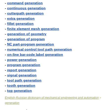
-
command generation
-
continuous generation
-
cutterpath generation
-
extra generation
-
fillet generation
-
finite element mesh generation
-
generation of geometry
-
generation of program
-
NC part-program generation
-
numerical control tool path generation
-
on-line bar-code label generation
-
power generation
-
program generation
-
report generation
-
signal generation
-
tool path generation
-
tooth generation
-
top generation
English-Russian dictionary of mechanical engineering and automation
>
generation