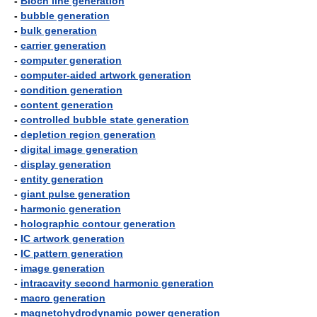
-
Bloch line generation
-
bubble generation
-
bulk generation
-
carrier generation
-
computer generation
-
computer-aided artwork generation
-
condition generation
-
content generation
-
controlled bubble state generation
-
depletion region generation
-
digital image generation
-
display generation
-
entity generation
-
giant pulse generation
-
harmonic generation
-
holographic contour generation
-
IC artwork generation
-
IC pattern generation
-
image generation
-
intracavity second harmonic generation
-
macro generation
-
magnetohydrodynamic power generation