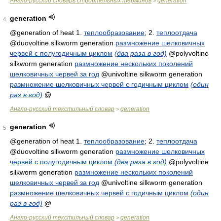
Англо-русский словарь строительных терминов
generation
>
generation
4
@generation of heat 1.
теплообразование
; 2.
теплоотдача
@duovoltine silkworm generation
размножение шелковичных
червей с полугодичным циклом
(два раза в год)
@polyvoltine
silkworm generation
размножение нескольких поколений
шелковичных червей за год
@univoltine silkworm generation
размножение шелковичных червей с годичным циклом
(один
раз в год)
@
Англо-русский текстильный словар
generation
>
generation
5
@generation of heat 1.
теплообразование
; 2.
теплоотдача
@duovoltine silkworm generation
размножение шелковичных
червей с полугодичным циклом
(два раза в год)
@polyvoltine
silkworm generation
размножение нескольких поколений
шелковичных червей за год
@univoltine silkworm generation
размножение шелковичных червей с годичным циклом
(один
раз в год)
@
Англо-русский текстильный словар
generation
>