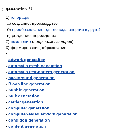
generation
9
1)
генерация
а)
создание; производство
б)
преобразование одного вида энергии в другой
в)
рождение; порождение
2)
поколение
(
напр. компьютеров
)
3)
формирование; образование
•
-
artwork generation
-
automatic mesh generation
-
automatic test-pattern generation
-
background generation
-
Bloch line generation
-
bubble generation
-
bulk generation
-
carrier generation
-
computer generation
-
computer-aided artwork generation
-
condition generation
-
content generation