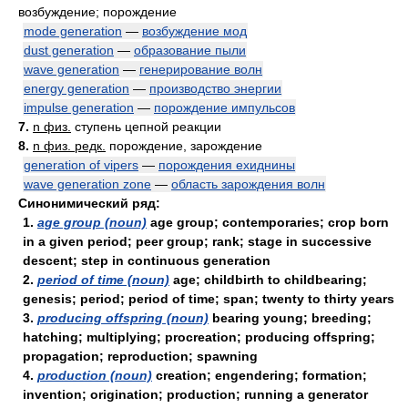
возбуждение; порождение
mode generation
—
возбуждение мод
dust generation
—
образование пыли
wave generation
—
генерирование волн
energy generation
—
производство энергии
impulse generation
—
порождение импульсов
7.
n физ.
ступень цепной реакции
8.
n физ. редк.
порождение, зарождение
generation of vipers
—
порождения ехиднины
wave generation zone
—
область зарождения волн
Синонимический ряд:
1.
age group (noun)
age group; contemporaries; crop born
in a given period; peer group; rank; stage in successive
descent; step in continuous generation
2.
period of time (noun)
age; childbirth to childbearing;
genesis; period; period of time; span; twenty to thirty years
3.
producing offspring (noun)
bearing young; breeding;
hatching; multiplying; procreation; producing offspring;
propagation; reproduction; spawning
4.
production (noun)
creation; engendering; formation;
invention; origination; production; running a generator