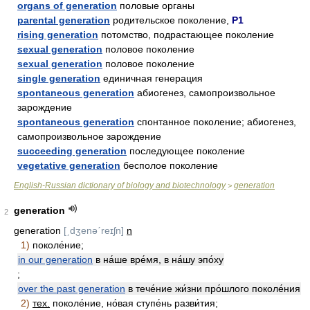
organs of generation
половые органы
parental generation
родительское поколение,
P1
rising generation
потомство, подрастающее поколение
sexual generation
половое поколение
sexual generation
половое поколение
single generation
единичная генерация
spontaneous generation
абиогенез, самопроизвольное
зарождение
spontaneous generation
спонтанное поколение; абиогенез,
самопроизвольное зарождение
succeeding generation
последующее поколение
vegetative generation
бесполое поколение
English-Russian dictionary of biology and biotechnology
generation
>
generation
2
generation
[ˏdʒenəˊreɪʃn]
n
1)
поколе́ние;
in our generation
в на́ше вре́мя, в на́шу эпо́ху
;
over the past generation
в тече́ние жи́зни про́шлого поколе́ния
2)
тех.
поколе́ние, но́вая ступе́нь разви́тия;