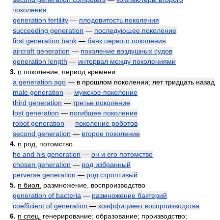
поколения
generation fertility
—
плодовитость поколения
succeeding generation
—
последующее поколение
first generation bank
—
банк первого поколения
aircraft generation
—
поколение воздушных судов
generation length
—
интервал между поколениями
3.
n
поколение, период времени
a generation ago
— в прошлом поколении; лет тридцать назад
male generation
—
мужское поколение
third generation
—
третье поколение
lost generation
—
погибшее поколение
robot generation
—
поколение роботов
second generation
—
второе поколение
4.
n
род, потомство
he and his generation
—
он и его потомство
chosen generation
—
род избранный
perverse generation
—
род строптивый
5.
n биол.
размножение, воспроизводство
generation of bacteria
—
размножение бактерий
coefficient of generation
—
коэффициент воспроизводства
6.
n спец.
генерирование; образование; производство;