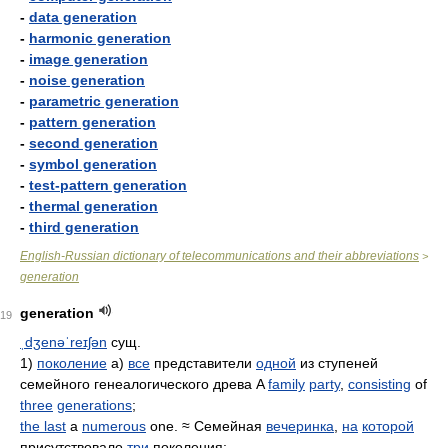
-
data generation
-
harmonic generation
-
image generation
-
noise generation
-
parametric generation
-
pattern generation
-
second generation
-
symbol generation
-
test-pattern generation
-
thermal generation
-
third generation
English-Russian dictionary of telecommunications and their abbreviations
>
generation
generation
19
ˌdʒenəˈreɪʃən
сущ.
1)
поколение
а)
все
представители
одной
из ступеней
семейного генеалогического древа A
family
party
,
consisting
of
three
generations
;
the last
a
numerous
one. ≈ Семейная
вечеринка
,
на
которой
присутствовало
три
поколения;