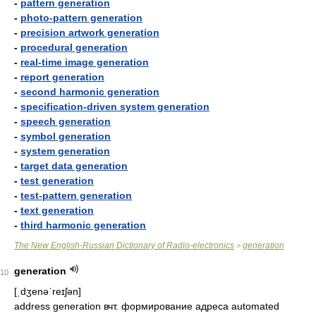
-
pattern generation
-
photo-pattern generation
-
precision artwork generation
-
procedural generation
-
real-time image generation
-
report generation
-
second harmonic generation
-
specification-driven system generation
-
speech generation
-
symbol generation
-
system generation
-
target data generation
-
test generation
-
test-pattern generation
-
text generation
-
third harmonic generation
The New English-Russian Dictionary of Radio-electronics
generation
>
generation
10
[ˌdʒenəˈreɪʃən]
address generation вчт. формирование адреса automated