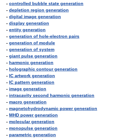
-
controlled bubble state generation
-
depletion region generation
-
digital image generation
-
display generation
-
entity generation
-
generation of hole-electron pairs
-
generation of module
-
generation of system
-
giant pulse generation
-
harmonic generation
-
holographic contour generation
-
IC artwork generation
-
IC pattern generation
-
image generation
-
intracavity second harmonic generation
-
macro generation
-
magnetohydrodynamic power generation
-
MHD power generation
-
molecular generation
-
monopulse generation
-
parametric generation