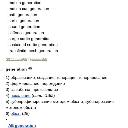
motion generation
motion cue generation
path generation
sortie generation
sound generation
stiffness generation
surge sortie generation
sustained sortie generation
transfinite mesh generation
Авиасловарь
generation
>
generation
14
1)
образование, создание; генерация, генерирование
2)
формирование; порождение
3)
выработка, производство
4)
поколение
(
напр. ЭВМ
)
5)
зубопрофилирование методом обката, зубонарезание
методом обката
6)
обкат
(
ЗК
)
•
-
AE generation