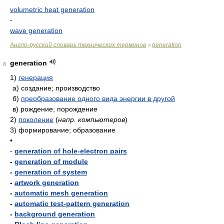
volumetric heat generation
-
wave generation
Англо-русский словарь технических терминов
generation
>
generation
8
1)
генерация
а)
создание; производство
б)
преобразование одного вида энергии в другой
в)
рождение; порождение
2)
поколение
(
напр. компьютеров
)
3)
формирование; образование
•
-
generation of hole-electron pairs
-
generation of module
-
generation of system
-
artwork generation
-
automatic mesh generation
-
automatic test-pattern generation
-
background generation