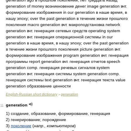
generation ago в прошлом поколении; лет тридцать назад
generation of money возникновение денег image generation вчт.
формирование изображения in our generation в наше время, в
нашу эпоху; over the past generation в течение жизни прошлого
поколения macro generation вчт. макроподстановка network
generation вчт. генерация сетевых средств operating system
generation вчт. генерация операционной системы in our
generation в наше время, в нашу эпоху; over the past generation
в течение жизни прошлого поколения picture generation вчт.
формирование изображения program generation вчт. генерация
программы report generation вчт. генерация отчетов speech
generation comp. генерация речевых сигналов system
generation вчт. генерация системы system generation comp.
генерация системы text generation вчт. генерация текста value
generation образование ценности
English-Russian short dictionary
generation
>
generation
11
1)
создание, образование, формирование, генерация
2)
генерирование; порождение
3)
поколение
(
напр., компьютеров
)