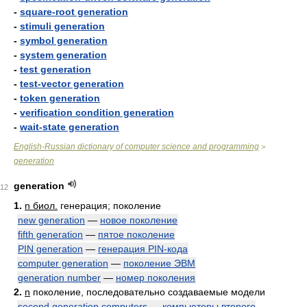
-
square-root generation
-
stimuli generation
-
symbol generation
-
system generation
-
test generation
-
test-vector generation
-
token generation
-
verification condition generation
-
wait-state generation
English-Russian dictionary of computer science and programming
>
generation
generation
12
1.
n биол.
генерация; поколение
new generation
—
новое поколение
fifth generation
—
пятое поколение
PIN generation
—
генерация PIN-кода
computer generation
—
поколение ЭВМ
generation number
—
номер поколения
2.
n
поколение, последовательно создаваемые модели
second generation computers
—
компьютеры второго