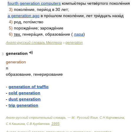
fourth generation computers
компью́теры четвёртого поколе́ния
3)
поколе́ние, пери́од в 30 лет;
a generation ago
в про́шлом поколе́нии, лет три́дцать наза́д
4)
род, пото́мство
5)
порожде́ние; зарожде́ние
6)
тех.
генера́ция, образова́ние (
пара
)
Англо-русский словарь Мюллера
generation
>
generation
3
generation
n
образование, генерирование
-
generation of traffic
-
cold generation
-
dust generation
-
trip generation
Англо-русский строительный словарь. — М.: Русский Язык
.
С.Н.Корчемкина,
1995
С.К.Кашкина, С.В.Курбатова
.
.