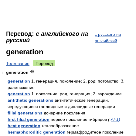
Перевод:
с английского на
с русского на
русский
английский
generation
Толкование
Перевод
generation
1
generation
1. генерация, поколение; 2. род; потомство; 3.
размножение
generation
1. поколение, род, генерация; 2. зарождение
antithetic generations
антитетические генерации,
чередующиеся гаплоидные и диплоидные генерации
filial generations
дочерние поколения
first filial generation
первое поколение гибридов
(
AF1)
heat generation
теплообразование
hermaphoroditic generation
гермафродитное поколение