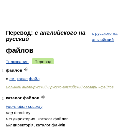
Перевод:
с английского на
с русского на
русский
английский
файлов
Толкование
Перевод
файлов
1
n
см.
также
файл
Большой англо-русский и русско-английский словарь
файлов
>
каталог файлов
2
information security
eng.
directory
rus.
директория, каталог файлов
ukr.
директорія, каталог файлів