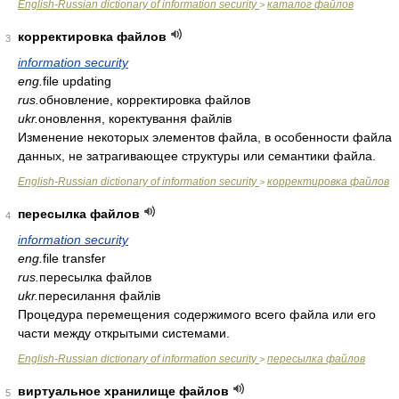
English-Russian dictionary of information security
каталог файлов
>
корректировка файлов
3
information security
eng.
file updating
rus.
обновление, корректировка файлов
ukr.
оновлення, коректування файлів
Изменение некоторых элементов файла, в особенности файла
данных, не затрагивающее структуры или семантики файла.
English-Russian dictionary of information security
корректировка файлов
>
пересылка файлов
4
information security
eng.
file transfer
rus.
пересылка файлов
ukr.
пересилання файлів
Процедура перемещения содержимого всего файла или его
части между открытыми системами.
English-Russian dictionary of information security
пересылка файлов
>
виртуальное хранилище файлов
5