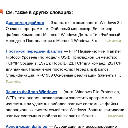
См. также в других словарях:
Диспетчер файлов
— Эта статья о компоненте Windows 3.x.
О классе программ см. Файловый менеджер. Диспетчер
файлов Компонент Microsoft Windows Детали Тип Файловый
менеджер Поставляется с Microsoft Windows 3.x …
Википедия
Протокол передачи файлов
— FTP Название: File Transfer
Protocol Уровень (по модели OSI): Прикладной Семейство:
TCP/IP Создан в: 1971 г. Порт/ID: 21/TCP для команд, 20/TCP
для данных Назначение протокола: Передача файлов
Спецификация: RFC 959 Основные реализации (клиенты) …
Википедия
Защита файлов Windows
— (англ. Windows File Protection,
WFP) технология, позволяющая запретить программам
изменять или удалять наиболее важные системные файлы
операционных систем семейства Windows. Защита критически
важных системных файлов позволяет избежать… …
Википедия
Ассоциация файлов
— Ассоциация или ассоциирование