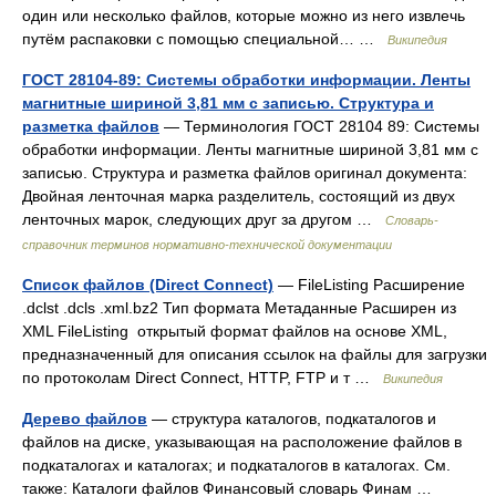
один или несколько файлов, которые можно из него извлечь
путём распаковки с помощью специальной… …
Википедия
ГОСТ 28104-89: Системы обработки информации. Ленты
магнитные шириной 3,81 мм с записью. Структура и
разметка файлов
— Терминология ГОСТ 28104 89: Системы
обработки информации. Ленты магнитные шириной 3,81 мм с
записью. Структура и разметка файлов оригинал документа:
Двойная ленточная марка разделитель, состоящий из двух
ленточных марок, следующих друг за другом …
Словарь-
справочник терминов нормативно-технической документации
Список файлов (Direct Connect)
— FileListing Расширение
.dclst .dcls .xml.bz2 Тип формата Метаданные Расширен из
XML FileListing открытый формат файлов на основе XML,
предназначенный для описания ссылок на файлы для загрузки
по протоколам Direct Connect, HTTP, FTP и т …
Википедия
Дерево файлов
— структура каталогов, подкаталогов и
файлов на диске, указывающая на расположение файлов в
подкаталогах и каталогах; и подкаталогов в каталогах. См.
также: Каталоги файлов Финансовый словарь Финам …