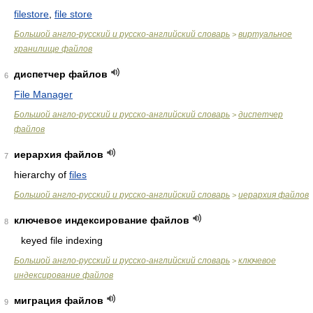
filestore
,
file store
Большой англо-русский и русско-английский словарь
виртуальное
>
хранилище файлов
диспетчер файлов
6
File Manager
Большой англо-русский и русско-английский словарь
диспетчер
>
файлов
иерархия файлов
7
hierarchy of
files
Большой англо-русский и русско-английский словарь
иерархия файлов
>
ключевое индексирование файлов
8
keyed file indexing
Большой англо-русский и русско-английский словарь
ключевое
>
индексирование файлов
миграция файлов
9