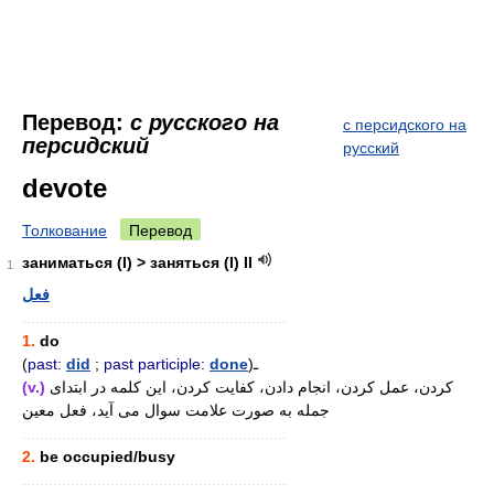
Перевод:
с русского на
с персидского на
персидский
русский
devote
Толкование
Перевод
заниматься (I) > заняться (I) II
1
فعل
............................................................
1.
do
(
past:
did
;
past participle:
done
)ـ
(v.)
کردن، عمل کردن، انجام دادن، کفایت کردن، این کلمه در ابتدای
جمله به صورت علامت سوال می آید، فعل معین
............................................................
2.
be occupied/busy
............................................................