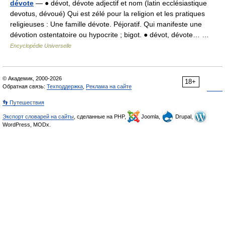
dévote
— ● dévot, dévote adjectif et nom (latin ecclésiastique
devotus, dévoué) Qui est zélé pour la religion et les pratiques
religieuses : Une famille dévote. Péjoratif. Qui manifeste une
dévotion ostentatoire ou hypocrite ; bigot. ● dévot, dévote… …
Encyclopédie Universelle
© Академик, 2000-2026
18+
Обратная связь:
Техподдержка
,
Реклама на сайте
👣 Путешествия
Экспорт словарей на сайты
, сделанные на PHP,
Joomla,
Drupal,
WordPress, MODx.