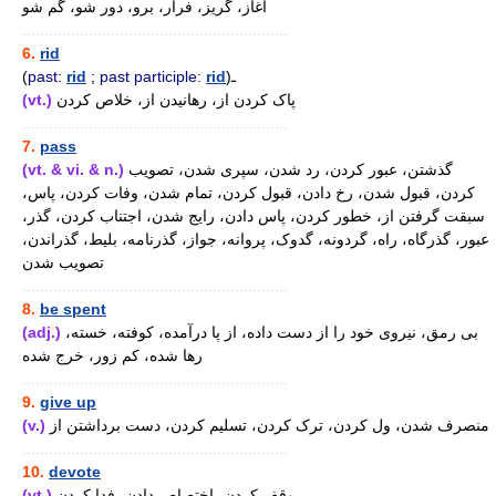
آغاز، گریز، فرار، برو، دور شو، گم شو
............................................................
6.
rid
(
past:
rid
;
past participle:
rid
)ـ
(vt.)
پاک کردن از، رهانیدن از، خلاص کردن
............................................................
7.
pass
(vt. & vi. & n.)
گذشتن، عبور کردن، رد شدن، سپری شدن، تصویب
کردن، قبول شدن، رخ دادن، قبول کردن، تمام شدن، وفات کردن، پاس،
سبقت گرفتن از، خطور کردن، پاس دادن، رایج شدن، اجتناب کردن، گذر،
عبور، گذرگاه، راه، گردونه، گدوک، پروانه، جواز، گذرنامه، بلیط، گذراندن،
تصویب شدن
............................................................
8.
be spent
(adj.)
بی رمق، نیروی خود را از دست داده، از پا درآمده، کوفته، خسته،
رها شده، کم زور، خرج شده
............................................................
9.
give up
(v.)
منصرف شدن، ول کردن، ترک کردن، تسلیم کردن، دست برداشتن از
............................................................
10.
devote
(vt.)
وقف کردن، اختصاص دادن، فدا کردن