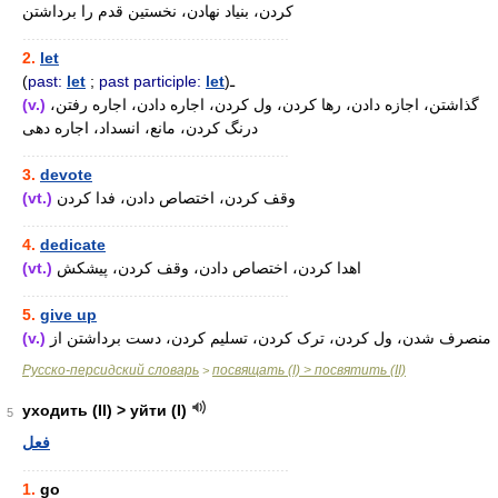
کردن، بنیاد نهادن، نخستین قدم را برداشتن
............................................................
2.
let
(
past:
let
;
past participle:
let
)ـ
(v.)
گذاشتن، اجازه دادن، رها کردن، ول کردن، اجاره دادن، اجاره رفتن،
درنگ کردن، مانع، انسداد، اجاره دهی
............................................................
3.
devote
(vt.)
وقف کردن، اختصاص دادن، فدا کردن
............................................................
4.
dedicate
(vt.)
اهدا کردن، اختصاص دادن، وقف کردن، پیشکش
............................................................
5.
give up
(v.)
منصرف شدن، ول کردن، ترک کردن، تسلیم کردن، دست برداشتن از
Русско-персидский словарь
посвящать (I) > посвятить (II)
>
уходить (II) > уйти (I)
5
فعل
............................................................
1.
go