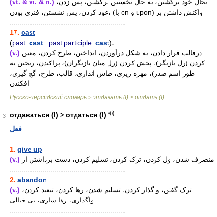
(vt. & vi. & n.)
بحال خود برگشتن، به حال نخستین برگشتن، پس زدن،
عود کردن، پس نشستن، فنری بودن، (با on و upon) واکنش داشتن بر
............................................................
17.
cast
(
past:
cast
;
past participle:
cast
)ـ
(v.)
درقالب قرار دادن، به شکل درآوردن، انداختن، طرح کردن، معین
کردن (رل بازیگر)، پخش کردن (رل میان بازیگران)، پراکندن، ریختن به
طور اسم صدر)، مهره ریزی، طاس اندازی، قالب، طرح، گچ گیری،
افکندن
Русско-персидский словарь
отдавать (I) > отдать (I)
>
отдаваться (I) > отдаться (I)
3
فعل
............................................................
1.
give up
(v.)
منصرف شدن، ول کردن، ترک کردن، تسلیم کردن، دست برداشتن از
............................................................
2.
abandon
(v.)
ترک گفتن، واگذار کردن، تسلیم شدن، رها کردن، تبعید کردن،
واگذاری، رها سازی، بی خیالی
............................................................