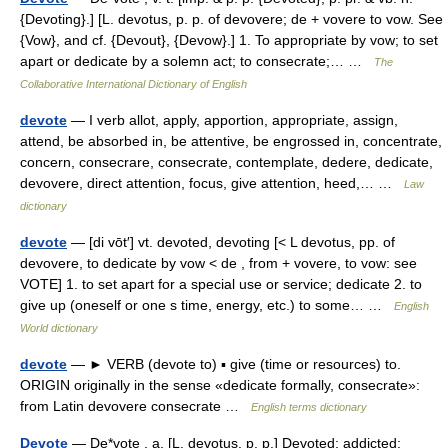
{Devoting}.] [L. devotus, p. p. of devovere; de + vovere to vow. See
{Vow}, and cf. {Devout}, {Devow}.] 1. To appropriate by vow; to set
apart or dedicate by a solemn act; to consecrate;… …
The
Collaborative International Dictionary of English
devote
— I verb allot, apply, apportion, appropriate, assign,
attend, be absorbed in, be attentive, be engrossed in, concentrate,
concern, consecrare, consecrate, contemplate, dedere, dedicate,
devovere, direct attention, focus, give attention, heed,… …
Law
dictionary
devote
— [di vōt′] vt. devoted, devoting [< L devotus, pp. of
devovere, to dedicate by vow < de , from + vovere, to vow: see
VOTE] 1. to set apart for a special use or service; dedicate 2. to
give up (oneself or one s time, energy, etc.) to some… …
English
World dictionary
devote
— ► VERB (devote to) ▪ give (time or resources) to.
ORIGIN originally in the sense «dedicate formally, consecrate»:
from Latin devovere consecrate …
English terms dictionary
Devote
— De*vote , a. [L. devotus, p. p.] Devoted; addicted;