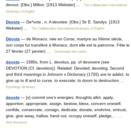
devout. [Obs.] Milton. [1913 Webster] …
The Collaborative International
Dictionary of English
Devote
— De*vote , n. A devotee. [Obs.] Sir E. Sandys. [1913
Webster] …
The Collaborative International Dictionary of English
Dévote
— de Monaco, née en Corse, martyre au IIIème siècle,
son corps fut transféré à Monaco, dont elle est la patronne. Fête le
27 février (27 janvier) …
Dictionnaire des saints
devote
— 1580s, from L. devotus, pp. of devovere (see
DEVOTION (Cf. devotion)). Related: Devoted; devoting. Second
and third meanings in Johnson s Dictionary (1755) are to addict, to
give up to ill and to curse, to execrate; to doom to destruction …
Etymology dictionary
devote
— [v] commit one’s energies, thoughts allot, apply,
apportion, appropriate, assign, bestow, bless, concern oneself,
confide, consecrate, consign, dedicate, donate, enshrine, entrust,
give, give away, hallow, hand out, occupy oneself, pledge,… …
New thesaurus