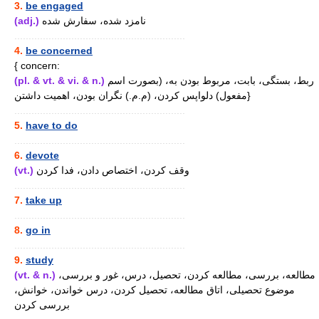
3.
be engaged
(adj.)
نامزد شده، سفارش شده
............................................................
4.
be concerned
{ concern:
(pl. & vt. & vi. & n.)
ربط، بستگی، بابت، مربوط بودن به، (بصورت اسم
مفعول) دلواپس کردن، (م.م.) نگران بودن، اهمیت داشتن}
............................................................
5.
have to do
............................................................
6.
devote
(vt.)
وقف کردن، اختصاص دادن، فدا کردن
............................................................
7.
take up
............................................................
8.
go in
............................................................
9.
study
(vt. & n.)
مطالعه، بررسی، مطالعه کردن، تحصیل، درس، غور و بررسی،
موضوع تحصیلی، اتاق مطالعه، تحصیل کردن، درس خواندن، خوانش،
بررسی کردن