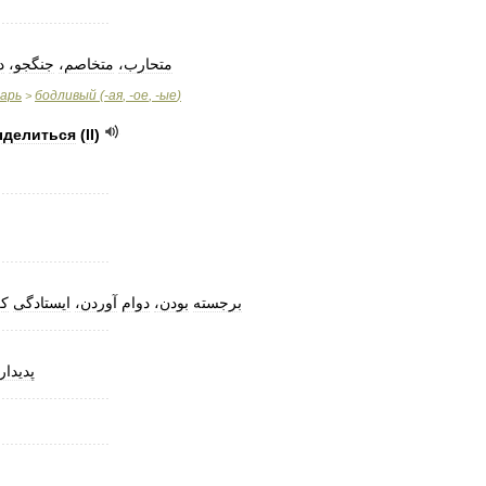
..........................
متحارب،
متخاصم،
جنگجو،
د
варь
бодливый
(-
ая
, -
ое
, -
ые
)
>
делиться
(
II
)
..........................
..........................
برجسته
بودن،
دوام
آوردن،
ایستادگی
کر
..........................
پدیدار
..........................
..........................