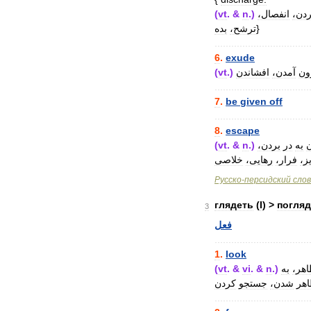
دن،
انفصال،
.)
n
. &
vt
(
}
ترشح،
بده
..................................
6
.
exude
ون
آمدن،
افشاندن
.)
vt
(
..................................
7
.
be
given
off
..................................
8
.
escape
به
در
بردن،
.)
n
. &
vt
(
ز،
فرار،
رهایی،
خلاصی
Русско
-
персидский
сло
глядеть
(
I
) >
погляд
3
فعل
..................................
1
.
look
هر،
به
.)
n
. &
vi
. &
vt
(
هر
شدن،
جستجو
کردن
..................................