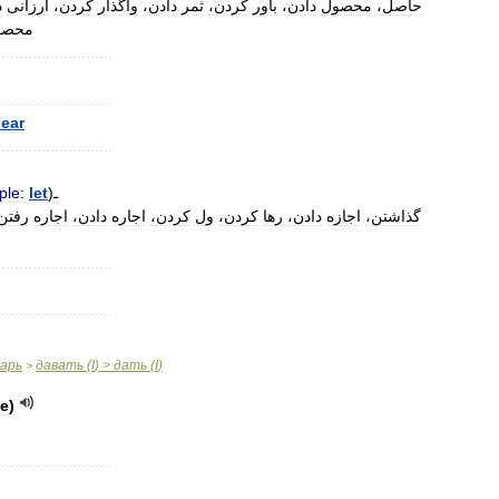
حاصل،
محصول
دادن،
باور
کردن،
ثمر
دادن،
واگذار
کردن،
ارزانی
د
محصو
..........................
..........................
lear
..........................
ـ
)
let
ple:
گذاشتن،
اجازه
دادن،
رها
کردن،
ول
کردن،
اجاره
دادن،
اجاره
رفتن
..........................
..........................
варь
давать
(
I
) >
дать
(
I
)
>
е
)
..........................