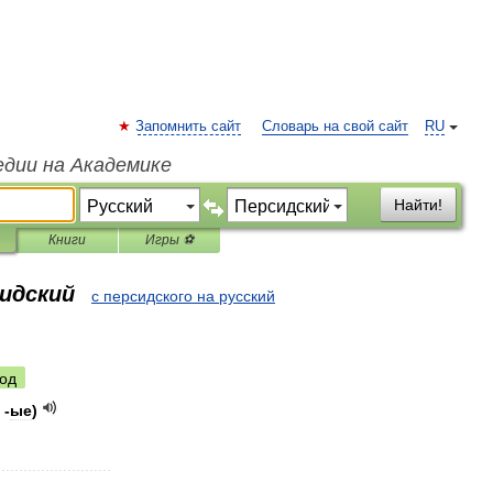
Запомнить сайт
Словарь на свой сайт
RU
едии на Академике
Найти!
Книги
Игры ⚽
сидский
с персидского на русский
од
, -
ые
)
..........................