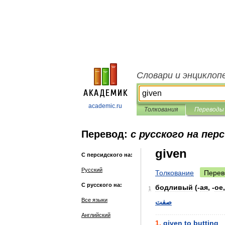
Словари и энциклоп
academic.ru
Толкования
Переводы
Перевод:
с русского на пер
given
С персидского на:
Русский
Толкование
Перев
С русского на:
бодливый
(-
ая
, -
ое
1
Все языки
صفت
..................................
Английский
1
.
given
to
butting