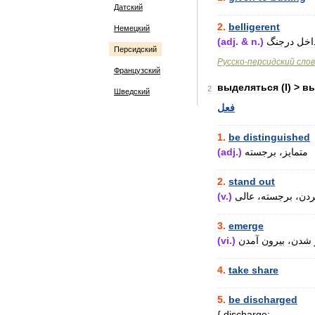
Датский
..................................
2
.
belligerent
Немецкий
اخل
درجنگ
.)
n
. &
adj
(
Персидский
Русско
-
персидский
сло
Французский
выделяться
(
I
) >
вы
2
Шведский
فعل
..................................
1
.
be
distinguished
متمایز،
برجسته
.)
adj
(
..................................
2
.
stand
out
دن،
برجسته،
عالی
.)
v
(
..................................
3
.
emerge
شدن،
بیرون
آمدن
.)
vi
(
..................................
4
.
take
share
..................................
5
.
be
discharged
{
discharge: