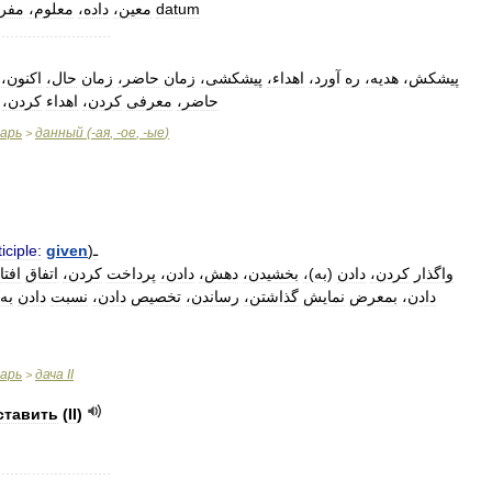
datum
معین،
داده،
معلوم،
مفر
..........................
پیشکش،
هدیه،
ره
آورد،
اهداء،
پیشکشی،
زمان
حاضر،
زمان
حال،
اکنون،
حاضر،
معرفی
کردن،
اهداء
کردن،
варь
данный
(-
ая
, -
ое
, -
ые
)
>
ـ
)
given
iciple:
واگذار
کردن،
دادن
(
به
)
،
بخشیدن،
دهش،
دادن،
پرداخت
کردن،
اتفاق
افتا
دادن،
بمعرض
نمایش
گذاشتن،
رساندن،
تخصیص
دادن،
نسبت
دادن
به،
варь
дача
II
>
ставить
(
II
)
..........................