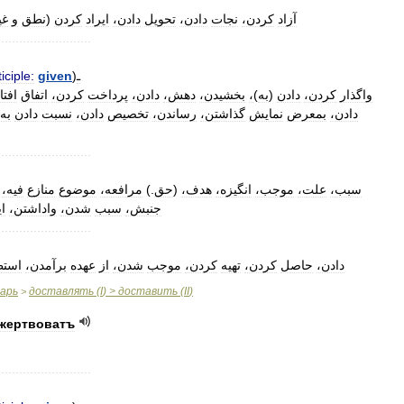
آزاد
کردن،
نجات
دادن،
تحویل
دادن،
ایراد
کردن
(
نطق
و
غی
..........................
ـ
)
given
iciple:
واگذار
کردن،
دادن
(
به
)
،
بخشیدن،
دهش،
دادن،
پرداخت
کردن،
اتفاق
افتا
دادن،
بمعرض
نمایش
گذاشتن،
رساندن،
تخصیص
دادن،
نسبت
دادن
به،
..........................
سبب،
علت،
موجب،
انگیزه،
هدف،
(
حق
.)
مرافعه،
موضوع
منازع
فیه،
جنبش،
سبب
شدن،
واداشتن،
ای
..........................
دادن،
حاصل
کردن،
تهیه
کردن،
موجب
شدن،
از
عهده
برآمدن،
است
варь
доставлять
(
I
) >
доставить
(
II
)
>
жертвоватъ
..........................