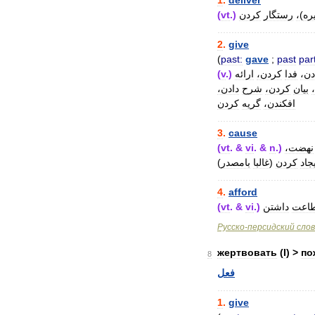
1
.
deliver
ره
)
،
رستگار
کردن
.)
vt
(
..................................
2
.
give
(
past:
gave
;
past
part
دن،
فدا
کردن،
ارائه
.)
v
(
بیان
کردن،
شرح
دادن،
افکندن،
گریه
کردن
..................................
3
.
cause
نهضت،
.)
n
. &
vi
. &
vt
(
جاد
کردن
(
غالبا
بامصدر
)
..................................
4
.
afford
طاعت
داشتن
.)
vi
. &
vt
(
Русско
-
персидский
сло
жертвовать
(
I
) >
по
8
فعل
..................................
1
.
give