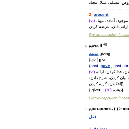
وض،
مسلم،
مبتلا،
معتاد
..................................
2
.
present
موجود،
آماده،
مهیا،
.)
v
(
ارائه
دادن،
عرضه
کردن
Русско
-
персидский
сло
дача
II
6
giving
مونث
{
giv
[
give:
(
past:
gave
;
past
part
دن،
فدا
کردن،
ارائه
.)
v
(
بیان
کردن،
شرح
دادن،
]}
افکندن،
گریه
کردن
}
دهنده
.)
n
(
ــ
giver:
{
Русско
-
персидский
сло
доставлять
(
I
) >
до
7
فعل
..................................