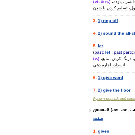
اشتن،
بازده،
.)
n
. &
vt
(
ل،
تسلیم
کردن
یا
شدن
..................................
3
.
1
)
ring
off
..................................
4
.
2
)
sound
the
all
-
c
..................................
5
.
let
(
past:
let
;
past
partici
،
درنگ
کردن،
مانع،
.)
v
(
انسداد،
اجاره
دهی
..................................
6
.
1
)
give
word
..................................
7
.
2
)
give
the
floor
Русско
-
персидский
сло
данный
(-
ая
, -
ое
, -
ы
5
صفت
..................................
1
.
given