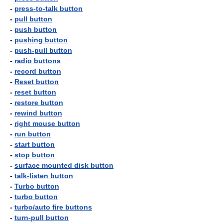
-
press-to-talk button
-
pull button
-
push button
-
pushing button
-
push-pull button
-
radio buttons
-
record button
-
Reset button
-
reset button
-
restore button
-
rewind button
-
right mouse button
-
run button
-
start button
-
stop button
-
surface mounted disk button
-
talk-listen button
-
Turbo button
-
turbo button
-
turbo/auto fire buttons
-
turn-pull button