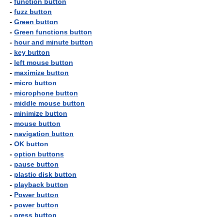
-
function button
-
fuzz button
-
Green button
-
Green functions button
-
hour and minute button
-
key button
-
left mouse button
-
maximize button
-
micro button
-
microphone button
-
middle mouse button
-
minimize button
-
mouse button
-
navigation button
-
OK button
-
option buttons
-
pause button
-
plastic disk button
-
playback button
-
Power button
-
power button
-
press button