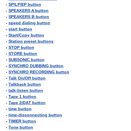
-
SP/LP/EP button
-
SPEAKERS A button
-
SPEAKERS B button
-
speed dialing button
-
start button
-
Start/Copy button
-
Station preset buttons
-
STOP button
-
STORE button
-
SUBSONIC button
-
SYNCHRO DUBBING button
-
SYNCHRO RECORDING button
-
Talk On/Off button
-
Talkback button
-
talk-listen button
-
Tape 1 button
-
Tape 2/DAT button
-
time button
-
time-disconnecting button
-
TIMER button
-
Tone button