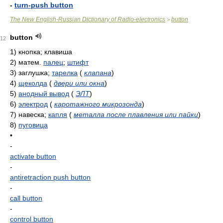
-
turn-push button
The New English-Russian Dictionary of Radio-electronics
button
>
button
12
1)
кнопка; клавиша
2)
матем.
палец
;
штифт
3)
заглушка;
тарелка
(
клапана
)
4)
щеколда
(
двери или окна
)
5)
анодный вывод
(
ЭЛТ
)
6)
электрод
(
каротажного микрозонда
)
7)
навеска;
капля
(
металла после плавления или пайки
)
8)
пуговица
•
-
activate button
-
antiretraction push button
-
call button
-
control button