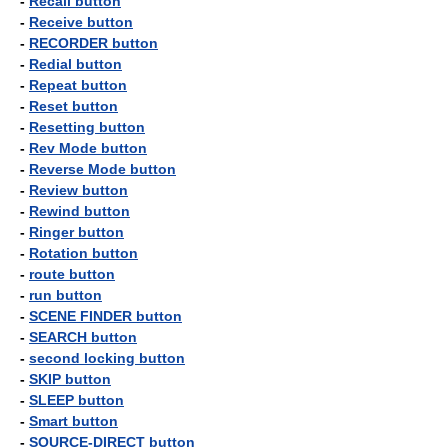
-
Recall button
-
Receive button
-
RECORDER button
-
Redial button
-
Repeat button
-
Reset button
-
Resetting button
-
Rev Mode button
-
Reverse Mode button
-
Review button
-
Rewind button
-
Ringer button
-
Rotation button
-
route button
-
run button
-
SCENE FINDER button
-
SEARCH button
-
second locking button
-
SKIP button
-
SLEEP button
-
Smart button
-
SOURCE-DIRECT button