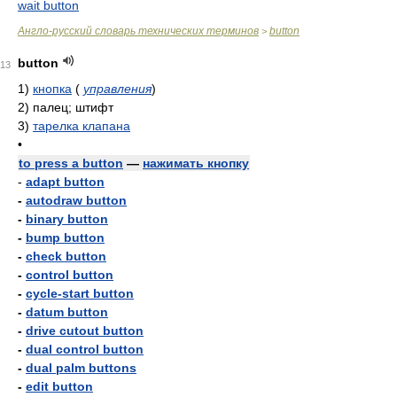
wait button
Англо-русский словарь технических терминов
button
>
button
13
1)
кнопка
(
управления
)
2)
палец; штифт
3)
тарелка клапана
•
to press a button
—
нажимать кнопку
-
adapt button
-
autodraw button
-
binary button
-
bump button
-
check button
-
control button
-
cycle-start button
-
datum button
-
drive cutout button
-
dual control button
-
dual palm buttons
-
edit button