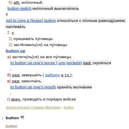
6)
attr.
кно́почный;
button switch
кно́почный выключа́тель
◊
not to care a (brass) button
относи́ться с по́лным равноду́шием;
наплева́ть
2.
v
1)
пришива́ть пу́говицы
2)
застёгивать(ся) на пу́говицы
button up
а)
застегну́ть(ся) на все пу́говицы;
to button up one's purse (
или
pockets)
разг.
скупи́ться
;
б)
разг.
заверши́ть (
работу
и т.п.
);
в
)
разг.
замолча́ть;
to button up one's mouth
храни́ть молча́ние
;
г)
воен.
приводи́ть в поря́док войска́
Англо-русский словарь Мюллера
button
>
button
2
button