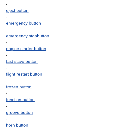
-
eject button
-
emergency button
-
emergency stopbutton
-
engine starter button
-
fast slave button
-
flight restart button
-
frozen button
-
function button
-
groove button
-
horn button
-