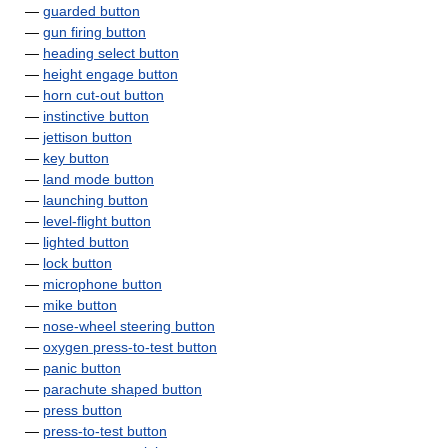
—
guarded button
—
gun firing button
—
heading select button
—
height engage button
—
horn cut-out button
—
instinctive button
—
jettison button
—
key button
—
land mode button
—
launching button
—
level-flight button
—
lighted button
—
lock button
—
microphone button
—
mike button
—
nose-wheel steering button
—
oxygen press-to-test button
—
panic button
—
parachute shaped button
—
press button
—
press-to-test button