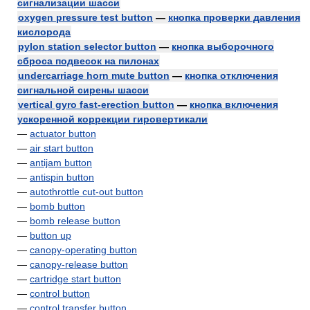
сигнализации шасси
oxygen pressure test button
—
кнопка проверки давления
кислорода
pylon station selector button
—
кнопка выборочного
сброса подвесок на пилонах
undercarriage horn mute button
—
кнопка отключения
сигнальной сирены шасси
vertical gyro fast-erection button
—
кнопка включения
ускоренной коррекции гировертикали
—
actuator button
—
air start button
—
antijam button
—
antispin button
—
autothrottle cut-out button
—
bomb button
—
bomb release button
—
button up
—
canopy-operating button
—
canopy-release button
—
cartridge start button
—
control button
—
control transfer button