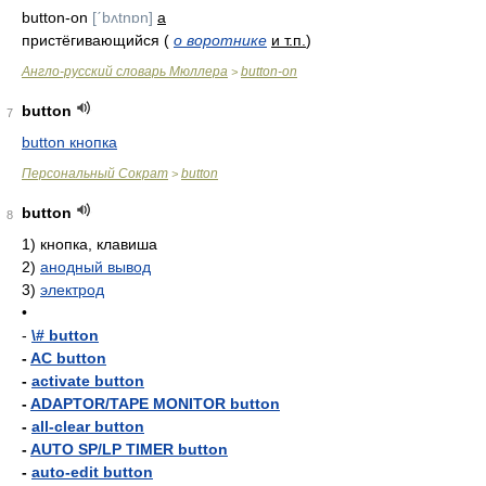
button-on
[ˊbʌtnɒn]
a
пристёгивающийся (
о воротнике
и т.п.
)
Англо-русский словарь Мюллера
button-on
>
button
7
button кнопка
Персональный Сократ
button
>
button
8
1)
кнопка, клавиша
2)
анодный вывод
3)
электрод
•
-
\# button
-
AC button
-
activate button
-
ADAPTOR/TAPE MONITOR button
-
all-clear button
-
AUTO SP/LP TIMER button
-
auto-edit button