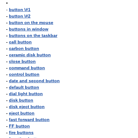
•
-
button \#1
-
button \#2
-
button on the mouse
-
buttons in window
-
buttons on the taskbar
-
call button
-
carbon button
-
ceramic disk button
-
close button
-
command button
-
control button
-
date and second button
-
default button
-
dial light button
-
disk button
-
disk eject button
-
eject button
-
fast forward button
-
FF button
-
fire buttons