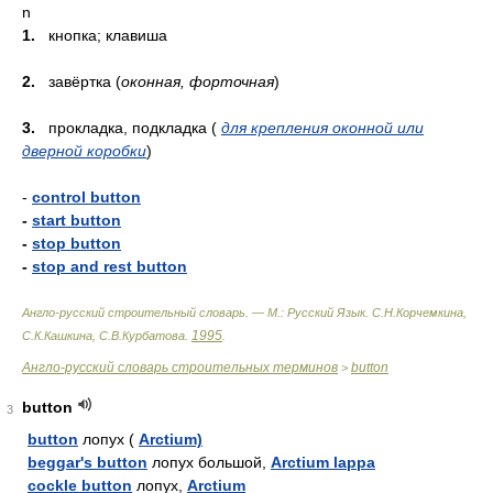
n
1.
кнопка; клавиша
2.
завёртка (
оконная, форточная
)
3.
прокладка, подкладка (
для крепления оконной или
дверной коробки
)
-
control button
-
start button
-
stop button
-
stop and rest button
Англо-русский строительный словарь. — М.: Русский Язык
.
С.Н.Корчемкина,
1995
С.К.Кашкина, С.В.Курбатова
.
.
Англо-русский словарь строительных терминов
button
>
button
3
button
лопух (
Arctium)
beggar's button
лопух большой,
Arctium lappa
cockle button
лопух,
Arctium