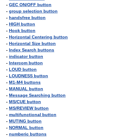
-
GEC ON/OFF button
-
group selection button
-
handsfree button
-
HIGH button
-
Hook button
-
Horizontal Centering button
-
Horizontal Size button
-
Index Search buttons
-
indicator button
-
Intercom button
-
LOUD button
-
LOUDNESS button
-
M1-M4 buttons
-
MANUAL button
-
Message Searching button
-
MS/CUE button
-
MS/REVIEW button
-
multifunctional button
-
MUTING button
-
NORMAL button
-
numberic buttons