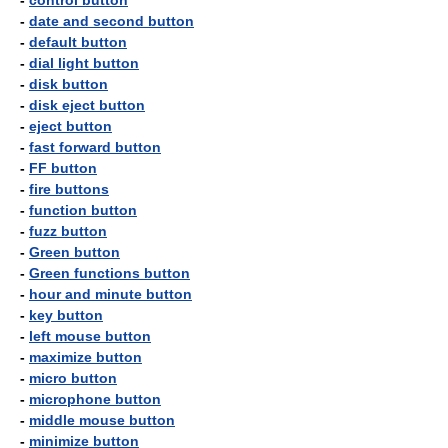
-
control button
-
date and second button
-
default button
-
dial light button
-
disk button
-
disk eject button
-
eject button
-
fast forward button
-
FF button
-
fire buttons
-
function button
-
fuzz button
-
Green button
-
Green functions button
-
hour and minute button
-
key button
-
left mouse button
-
maximize button
-
micro button
-
microphone button
-
middle mouse button
-
minimize button