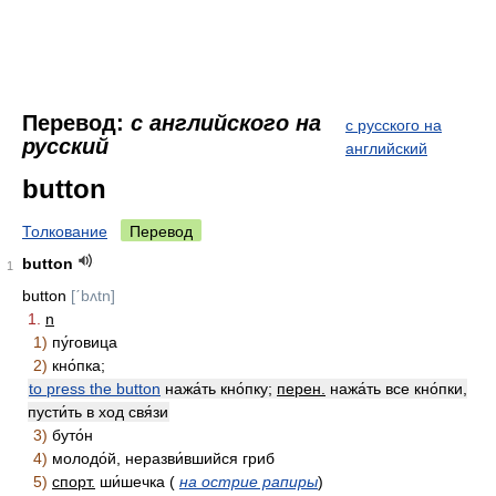
Перевод:
с английского на
с русского на
русский
английский
button
Толкование
Перевод
button
1
button
[ˊbʌtn]
1.
n
1)
пу́говица
2)
кно́пка;
to press the button
нажа́ть кно́пку;
перен.
нажа́ть все кно́пки,
пусти́ть в ход свя́зи
3)
буто́н
4)
молодо́й, неразви́вшийся гриб
5)
спорт.
ши́шечка (
на острие рапиры
)