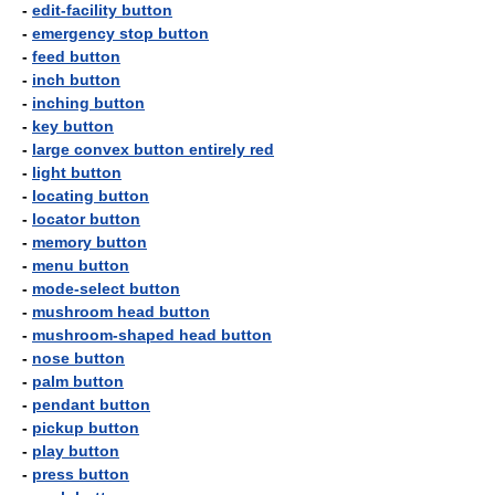
-
edit-facility button
-
emergency stop button
-
feed button
-
inch button
-
inching button
-
key button
-
large convex button entirely red
-
light button
-
locating button
-
locator button
-
memory button
-
menu button
-
mode-select button
-
mushroom head button
-
mushroom-shaped head button
-
nose button
-
palm button
-
pendant button
-
pickup button
-
play button
-
press button