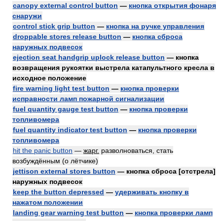
canopy external control button
—
кнопка открытия фонаря
снаружи
control stick grip button
—
кнопка на ручке управления
droppable stores release button
—
кнопка сброса
наружных подвесок
ejection seat handgrip uplock release button
— кнопка
возвращения рукоятки выстрела катапультного кресла в
исходное положение
fire warning light test button
—
кнопка проверки
исправности ламп пожарной сигнализации
fuel quantity gauge test button
—
кнопка проверки
топливомера
fuel quantity indicator test button
—
кнопка проверки
топливомера
hit the panic button
—
жарг.
разволноваться, стать
возбуждённым (о лётчике)
jettison external stores button
— кнопка сброса [отстрела]
наружных подвесок
keep the button depressed
—
удерживать кнопку в
нажатом положении
landing gear warning test button
—
кнопка проверки ламп