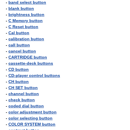
-
band select button
-
blank button
-
brightness button
-
C Memory button
-
C Reset button
-
Cal button
-
calibration button
-
call button
-
cancel button
-
CARTRIDGE button
-
cassette-deck buttons
-
CD button
-
CD-player control buttons
-
CH button
-
CH SET button
-
channel button
-
check button
-
coded dial button
-
color adjustment button
-
color selecting button
-
COLOR SYSTEM button