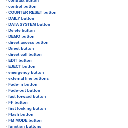
-
contrast button
-
control button
-
COUNTER RESET button
-
DAILY button
-
DATA SYSTEM button
-
Delete button
-
DEMO button
-
direct access button
-
Direct button
-
direct call button
-
EDIT button
-
EJECT button
-
emergency button
-
external line buttons
-
Fade-in button
-
Fade-out button
-
fast forward button
-
FF button
-
first locking button
-
Flash button
-
FM MODE button
-
function buttons