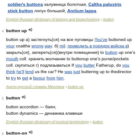
soldier's buttons
калужница болотная,
Caltha palustris
stick button
лопух большой,
Arctium lappa
English-Russian dictionary of biology and biotechnology
button
>
button up
4
button up а) застегнуть(ся) на все пуговицы
You've
buttoned up
your
coatthe
wrong
way
. б)
mil
.
приводить в порядок войска в
)
закрыть(ся), запереть(ся)(внутри помещения) to
button
up one's
mouth
coll. хранить молчание to buttonup one's purse/pockets
coll. скупиться г) подлизываться If
you
butter
Fatherup, do
you
think
he'll
lend
us the car? He
was
just
buttering up to thedirector
to
try
to
get
a
favour
from
him
.
Англо-русский словарь Мюллера
button up
>
button
5
button accordion — баян;
button dynamics — динамика клавиши
English-Russian dictionary of musical terminology
button
>
button-on
6