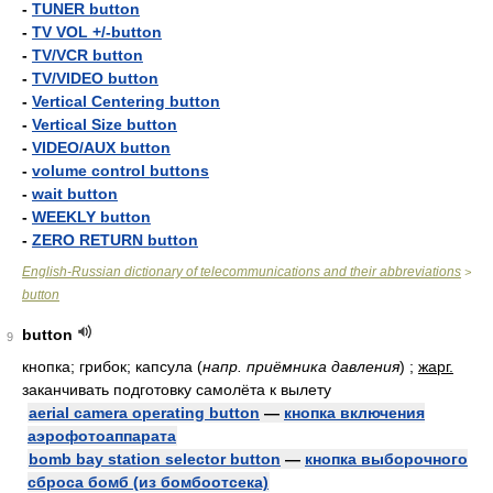
-
TUNER button
-
TV VOL +/-button
-
TV/VCR button
-
TV/VIDEO button
-
Vertical Centering button
-
Vertical Size button
-
VIDEO/AUX button
-
volume control buttons
-
wait button
-
WEEKLY button
-
ZERO RETURN button
English-Russian dictionary of telecommunications and their abbreviations
>
button
button
9
кнопка; грибок; капсула
(
напр. приёмника давления
)
;
жарг.
заканчивать подготовку самолёта к вылету
aerial camera operating button
—
кнопка включения
аэрофотоаппарата
bomb bay station selector button
—
кнопка выборочного
сброса бомб (из бомбоотсека)