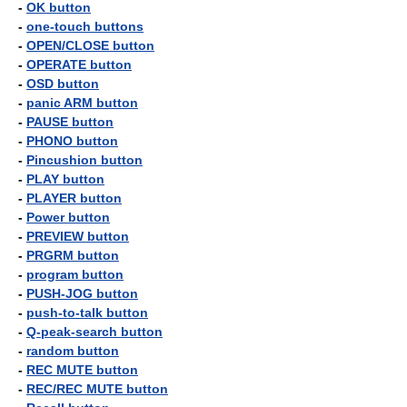
-
OK button
-
one-touch buttons
-
OPEN/CLOSE button
-
OPERATE button
-
OSD button
-
panic ARM button
-
PAUSE button
-
PHONO button
-
Pincushion button
-
PLAY button
-
PLAYER button
-
Power button
-
PREVIEW button
-
PRGRM button
-
program button
-
PUSH-JOG button
-
push-to-talk button
-
Q-peak-search button
-
random button
-
REC MUTE button
-
REC/REC MUTE button