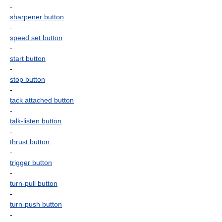
-
sharpener button
-
speed set button
-
start button
-
stop button
-
tack attached button
-
talk-listen button
-
thrust button
-
trigger button
-
turn-pull button
-
turn-push button
-