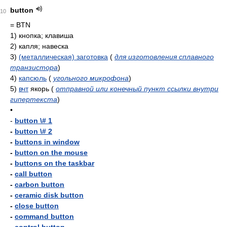
button
10
= BTN
1)
кнопка; клавиша
2)
капля; навеска
3)
(металлическая) заготовка
(
для изготовления сплавного
транзистора
)
4)
капсюль
(
угольного микрофона
)
5)
вчт
якорь
(
отправной или конечный пункт ссылки внутри
гипертекста
)
•
-
button \# 1
-
button \# 2
-
buttons in window
-
button on the mouse
-
buttons on the taskbar
-
call button
-
carbon button
-
ceramic disk button
-
close button
-
command button