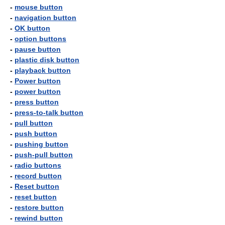
-
mouse button
-
navigation button
-
OK button
-
option buttons
-
pause button
-
plastic disk button
-
playback button
-
Power button
-
power button
-
press button
-
press-to-talk button
-
pull button
-
push button
-
pushing button
-
push-pull button
-
radio buttons
-
record button
-
Reset button
-
reset button
-
restore button
-
rewind button