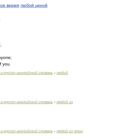
ое
время
любой
ценой
e
e
;
nyone
;
f
you
.
и
русско
-
английский
словарь
любой
>
и
русско
-
английский
словарь
любой
из
>
и
русско
-
английский
словарь
любой
из
этих
>