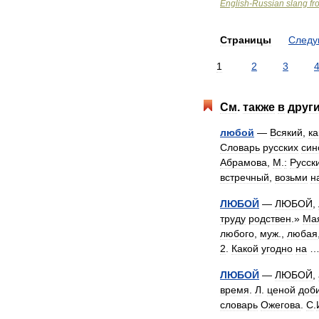
English
-
Russian
slang
fr
Страницы
След
1
2
3
См
.
также
в
друг
любой
—
Всякий
,
ка
Словарь
русских
син
Абрамова
,
М
.
:
Русск
встречный
,
возьми
н
ЛЮБОЙ
—
ЛЮБОЙ
,
труду
родствен
.»
Ма
любого
,
муж
.,
любая
2
.
Какой
угодно
на
ЛЮБОЙ
—
ЛЮБОЙ
,
время
.
Л
.
ценой
доб
словарь
Ожегова
.
С
.