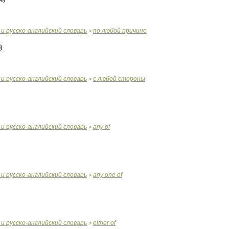
и
русско
-
английский
словарь
по
любой
причине
>
и
русско
-
английский
словарь
с
любой
стороны
>
и
русско
-
английский
словарь
any
of
>
и
русско
-
английский
словарь
any
one
of
>
и
русско
-
английский
словарь
either
of
>