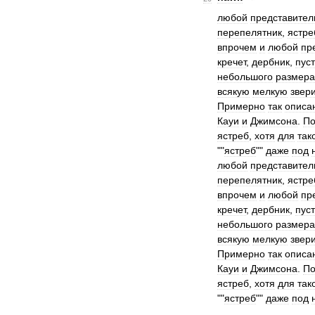
любой
представител
перепелятник
,
ястре
впрочем
и
любой
пр
кречет
,
дербник
,
пус
небольшого
размера
всякую
мелкую
звер
Примерно
так
описа
Кауи
и
Джимсона
.
П
ястреб
,
хотя
для
так
""
ястреб
""
даже
под
любой
представител
перепелятник
,
ястре
впрочем
и
любой
пр
кречет
,
дербник
,
пус
небольшого
размера
всякую
мелкую
звер
Примерно
так
описа
Кауи
и
Джимсона
.
П
ястреб
,
хотя
для
так
""
ястреб
""
даже
под