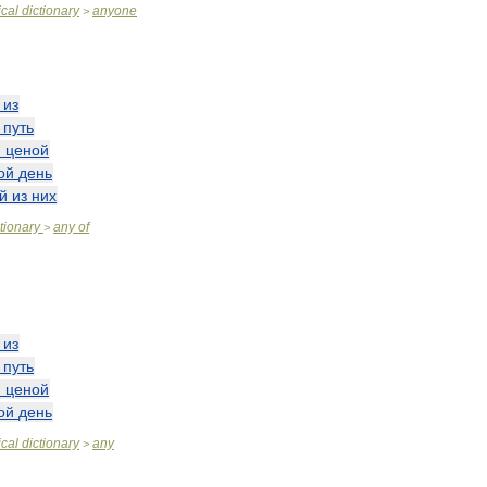
cal
dictionary
anyone
>
из
путь
й
ценой
ой
день
й
из
них
tionary
any
of
>
из
путь
й
ценой
ой
день
cal
dictionary
any
>