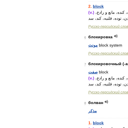
..................................
2
.
block
(
v
.)
رادع،
و
مانع
کنده،
ک
دن
توده،
قلنبه،
کند،
سد
Русско
-
персидский
сло
блокировка
6
مونث
block
system
Русско
-
персидский
сло
блокировочный
(-
а
7
صفت
block
(
v
.)
رادع،
و
مانع
کنده،
ک
دن
توده،
قلنبه،
کند،
سد
Русско
-
персидский
сло
болван
8
مذکر
..................................
1
.
block