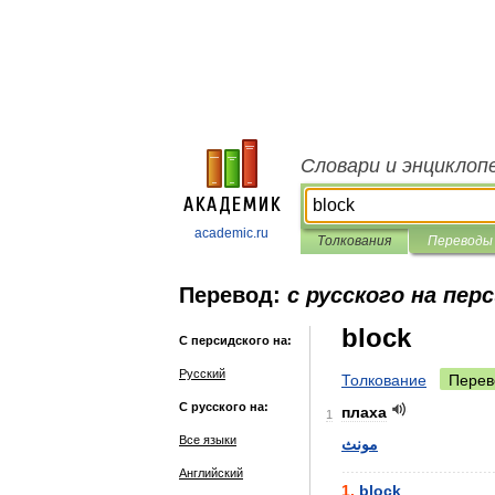
Словари и энциклоп
academic.ru
Толкования
Переводы
Перевод:
с русского на пер
block
С персидского на:
Русский
Толкование
Перев
С русского на:
плаха
1
Все языки
مونث
..................................
Английский
1
.
block