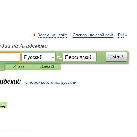
Запомнить сайт
Словарь на свой сайт
RU
едии на Академике
Найти!
Книги
Игры ⚽
сидский
с персидского на русский
од
..........................