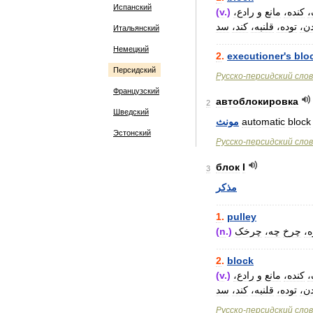
Испанский
(
v
.)
رادع،
و
مانع
کنده،
ک
دن
توده،
قلنبه،
کند،
سد
Итальянский
..................................
Немецкий
2
.
executioner
'
s
blo
Персидский
Русско
-
персидский
сло
Французский
автоблокировка
2
Шведский
مونث
automatic
block
Эстонский
Русско
-
персидский
сло
блок
I
3
مذکر
..................................
1
.
pulley
(
n
.)
چرخک
چه،
چرخ
ه
..................................
2
.
block
(
v
.)
رادع،
و
مانع
کنده،
ک
دن
توده،
قلنبه،
کند،
سد
Русско
-
персидский
сло