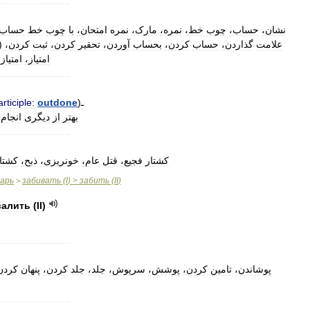
..........................
نشان،
حساب،
چوب
خط،
نمره،
مارک،
نمره
امتحان،
با
چوب
خط
حساب
(
کردن،
ثبت
کردن،
تحقیر
آوردن،
بحساب
کردن،
حساب
گذاردن،
علامت
امتیاز،
امتیاز
..........................
articiple:
outdone
)
ـ
بهتر
از
دیگری
انجام
..........................
کشتار
فجیع،
قتل
عام،
خونریزی،
ذبح،
کشتا
варь
забивать
(
I
) >
забить
(
II
)
>
валить
(
II
)
..........................
پوشاندن،
تامین
کردن،
پوشش،
سرپوش،
جلد،
جلد
کردن،
پنهان
کرد،
..........................