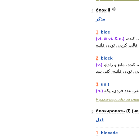
блок
II
4
مذکر
..................................
1
.
bloc
(
vt
. &
vi
. &
n
.)
کنده،
ک
قالب
کردن،
توده،
قلنبه
..................................
2
.
block
(
v
.)
رادع،
و
مانع
کنده،
ک
دن
توده،
قلنبه،
کند،
سد
..................................
3
.
unit
(
n
.)
یکه
فردی،
عدد
نفر
Русско
-
персидский
сло
блокировать
(
I
) (
нс
5
فعل
..................................
1
.
blocade