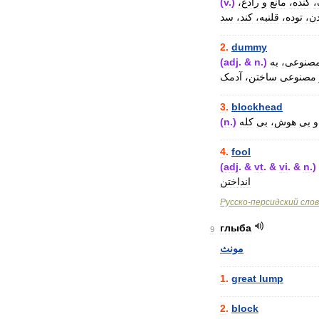
(
v
.)
رادع،
و
مانع
کنده،
ک
دن
توده،
قلنبه،
کند،
سد
..................................
2
.
dummy
(
adj
. &
n
.)
به
مصنوعی
مصنوعی
ساختن،
آدمک
..................................
3
.
blockhead
(
n
.)
کله
بی
هوش،
بی
و
..................................
4
.
fool
(
adj
. &
vt
. &
vi
. &
n
.)
انداختن
Русско
-
персидский
сло
глыба
9
مونث
..................................
1
.
great
lump
..................................
2
.
block