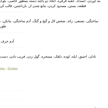
بند
آوردن،
انسداد،
جعبه
قرقره،
اتحاد
دو
یاچند
دسته
بمنظور
خاصی،
بلو،
قطعه،
بستن،
مسدود
کردن،
مانع
شدن
از،
بازداشتن،
قالب
کر،
..........................
ساختگی،
تصنعی،
زائد،
شخص
لال
و
گیج
و
گنگ،
آدم
ساختگی،
مانکن،
،
طور
..........................
آدم
خرف
..........................
نادان،
احمق،
ابله،
لوده،
دلقک،
مسخره،
گول
زدن،
فریب
دادن،
دست
варь
болван
>
..........................
..........................