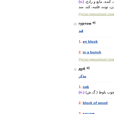
(
v
.)
رادع،
و
مانع
کنده،
ک
دن
توده،
قلنبه،
کند،
سد
Русско
-
персидский
сло
гуртом
10
قید
..................................
1
.
en
block
..................................
2
.
in
a
bunch
Русско
-
персидский
сло
дуб
11
مذکر
..................................
1
.
oak
(
n
.)
(
ش
.
گ
.)
بلوط
وب
..................................
2
.
block
of
wood
..................................
3
.
square