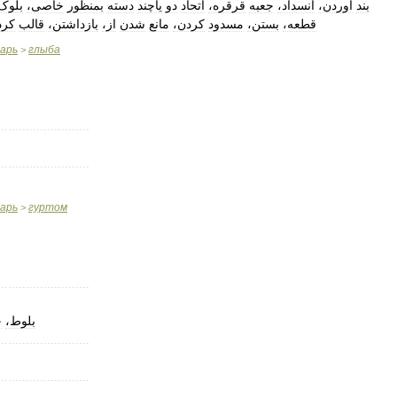
بند
آوردن،
انسداد،
جعبه
قرقره،
اتحاد
دو
یاچند
دسته
بمنظور
خاصی،
بلو،
قطعه،
بستن،
مسدود
کردن،
مانع
شدن
از،
بازداشتن،
قالب
کر،
варь
глыба
>
..........................
..........................
варь
гуртом
>
..........................
بلوط،
چ
..........................
..........................