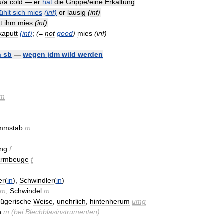
u
/
a
cold
—
er
hat
die
Grippe
/
eine
Erkältung
fühlt
sich
mies
(
inf
)
or
lausig
(
inf
)
t
ihm
mies
(
inf
)
kaputt
(
inf
)
;
(=
not
good
)
mies
(
inf
)
n
sb
—
wegen
jdm
wild
werden
m
mmstab
m
ung
f
:
Armbeuge
f
er
(
in
),
Schwindler
(
in
)
m
,
Schwindel
m
:
rügerische
Weise
,
unehrlich
,
hintenherum
umg
n
m
(
bei
Blechblasinstrumenten
)