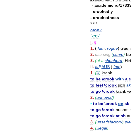
-
academic
.
ru
/
1733
-
crookedly
-
crookedness
* * *
crook
[
krʊk
]
I
.
n
1
.
(
fam
:
rogue
)
Gaun
2
.
usu
sing
(
curve
)
Be
3
.
(
of
a
shepherd
)
Hir
II
.
adj
AUS
(
fam
)
1
.
(
ill
)
krank
to
be
\
crook
with
a
c
to
feel
\
crook
sich
ak
to
go
\
crook
krank
w
2
.
(
annoyed
)
▪
to
be
\
crook
on
sb
to
go
\
crook
ausrast
to
go
\
crook
at
sb
au
3
.
(
unsatisfactory
)
pla
4
.
(
illegal
)