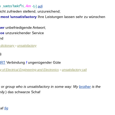
ə
n
ˌsætɪsʼfækt
ri
,
Am
-
t̬
-]
adj
icht
zufrieden
stellend
,
unzureichend
;
most
\
unsatisfactory
Ihre
Leistungen
lassen
sehr
zu
wünschen
wer
unbefriedigende
Antwort
;
ice
unzureichender
Service
nd
dictionary
unsatisfactory
>
NRT
Verbindung
f
ungenügender
Güte
ry
of
Electrical
Engineering
and
Electronics
unsatisfactory
call
>
or
group
who
is
unsatisfactory
in
some
way:
My
brother
is
the
ily
.
)
das
schwarze
Schaf
af
fig