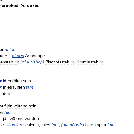
9
/
crooked
">
crooked
er
m
fam
uge
f
;
of
arm
Armbeuge
tenstab
m
;
(
of
a
bishop
)
Bischofsstab
m
,
Krummstab
m
old
erkältet
sein
k
mies
fühlen
fam
erden
auf
jdn
wütend
sein
en
fam
f
jdn
wütend
werden
ce
,
situation
schlecht
,
mies
fam
;
(
out
of
order
)
car
kaputt
fam