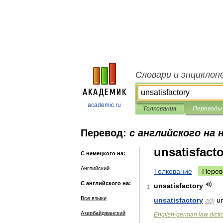
Словари и энциклоп
academic.ru
Толкования
Переводы
Перевод:
с английского на 
unsatisfact
С немецкого на:
Английский
Толкование
Перев
С английского на:
unsatisfactory
1
Все языки
unsatisfactory
adj
u
Азербайджанский
English
-
german
law
dicti