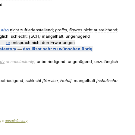
d
also
nicht
zufriedenstellend
;
profits
,
figures
nicht
ausreichend
;
glich
,
schlecht
;
(
SCH
)
mangelhaft
,
ungenügend
—
er
entsprach
nicht
den
Erwartungen
sfactory
—
das
lässt
sehr
zu
wünschen
übrig
dv
unsatisfactorily
)
unbefriedigend
,
ungenügend
,
unzulänglich
befriedigend
;
schlecht
[
Service
,
Hotel
]
;
mangelhaft
[
schulische
y
unsatisfactory
>