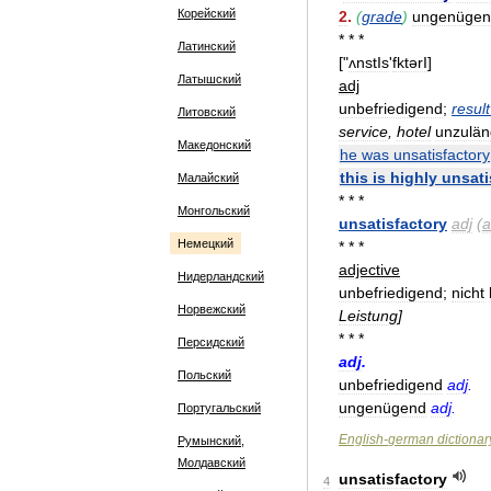
Корейский
2
.
(
grade
)
ungenügen
* * *
Латинский
["
ʌnstIs
'
fktərI
]
Латышский
adj
unbefriedigend
;
result
Литовский
service
,
hotel
unzulän
Македонский
he
was
unsatisfactory
this
is
highly
unsati
Малайский
* * *
Монгольский
unsatisfactory
adj
(
a
Немецкий
* * *
adjective
Нидерландский
unbefriedigend
;
nicht
Норвежский
Leistung
]
* * *
Персидский
adj
.
Польский
unbefriedigend
adj
.
ungenügend
adj
.
Португальский
English
-
german
dictionar
Румынский,
Молдавский
unsatisfactory
4