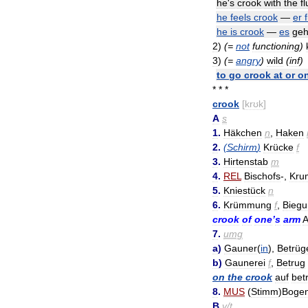
he
'
s
crook
with
the
fl
he
feels
crook
—
er
he
is
crook
—
es
geh
2
)
(=
not
functioning
)
3
)
(=
angry
)
wild
(
inf
)
to
go
crook
at
or
o
* * *
crook
[
krʊk
]
A
s
1
.
Häkchen
n
,
Haken
2
.
(
Schirm
)
Krücke
f
3
.
Hirtenstab
m
4
.
REL
Bischofs
-,
Kru
5
.
Kniestück
n
6
.
Krümmung
f
,
Bieg
crook
of
one
’
s
arm
7
.
umg
a
)
Gauner
(
in
),
Betrüg
b
)
Gaunerei
f
,
Betrug
on
the
crook
auf
bet
8
.
MUS
(
Stimm
)
Boge
B
v
/
t