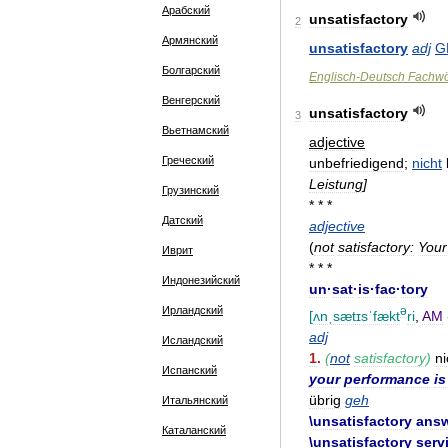
Арабский
unsatisfactory
2
Армянский
unsatisfactory
adj
G
Болгарский
Englisch
-
Deutsch
Fachwö
Венгерский
unsatisfactory
3
Вьетнамский
adjective
Греческий
unbefriedigend
;
nicht
Leistung
]
Грузинский
* * *
Датский
adjective
(
not
satisfactory:
Your
Иврит
* * *
Индонезийский
un
·
sat
·
is
·
fac
·
tory
Ирландский
ə
[
ʌnˌsætɪsˈfækt
ri
,
AM
adj
Исландский
1
.
(
not
satisfactory
)
ni
Испанский
your
performance
is
übrig
geh
Итальянский
\
unsatisfactory
ans
Каталанский
\
unsatisfactory
serv