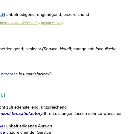
EN
unbefriedigend
,
ungenügend
,
unzureichend
rterbuch
der
Wirtschaft
unsatisfactory
>
befriedigend
;
schlecht
[
Service
,
Hotel
]
;
mangelhaft
[
schulische
progress
is
unsatisfactory
.
)
-
t̬
-]
cht
zufriedenstellend
,
unzureichend
most
\
unsatisfactory
Ihre
Leistungen
lassen
sehr
zu
wünschen
wer
unbefriedigende
Antwort
ice
unzureichender
Service