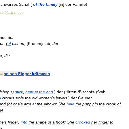
schwarzes
Schaf
(
of
the
family
[
in
]
der
Familie
)
y
black
sheep
>
ner
,
der
er
;
(
of
bishop
)
[
Krumm
]
stab
,
der
e
,
die
—
seinen
Finger
krümmen
ishop
'
s
)
stick
,
bent
at
the
end
.
)
der
(
Hirten
-/
Bischofs
-)
Stab
o
crooks
stole
the
old
woman
'
s
jewels
.
)
der
Gauner
end
(
of
one
'
s
arm
at
the
elbow
)
:
She
held
the
puppy
in
the
crook
of
ge
ne
'
s
finger
)
into
the
shape
of
a
hook:
She
crooked
her
finger
to
n