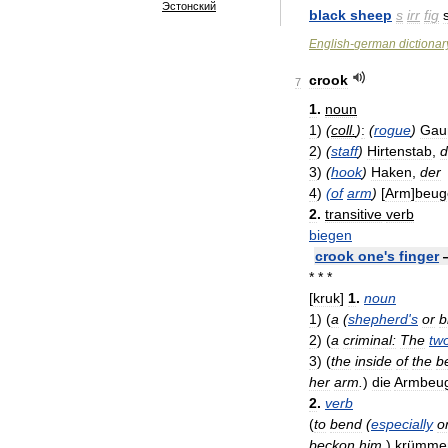
Эстонский
black
sheep
s
irr
fig
English
-
german
dictionar
crook
7
1
.
noun
1
)
(
coll
.
)
:
(
rogue
)
Gau
2
)
(
staff
)
Hirtenstab
,
d
3
)
(
hook
)
Haken
,
der
4
)
(
of
arm
)
[
Arm
]
beug
2
.
transitive
verb
biegen
crook
one
'
s
finger
* * *
[
kruk
]
1
.
noun
1
)
(
a
(
shepherd
'
s
or
b
2
)
(
a
criminal:
The
tw
3
)
(
the
inside
of
the
b
her
arm
.
)
die
Armbeu
2
.
verb
(
to
bend
(
especially
o
beckon
him
.
)
krümme