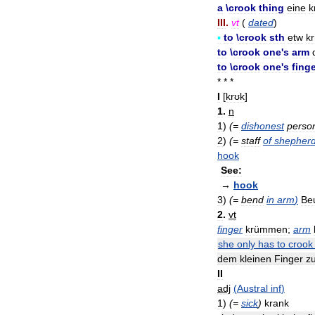
a
\
crook
thing
eine
k
III
.
vt
(
dated
)
▪
to
\
crook
sth
etw
k
to
\
crook
one
'
s
arm
to
\
crook
one
'
s
fing
* * *
I
[
krʊk
]
1
.
n
1
)
(=
dishonest
perso
2
)
(=
staff
of
shepher
hook
See:
→
hook
3
)
(=
bend
in
arm
)
Be
2
.
vt
finger
krümmen
;
arm
she
only
has
to
crook
dem
kleinen
Finger
z
II
adj
(
Austral
inf
)
1
)
(=
sick
)
krank