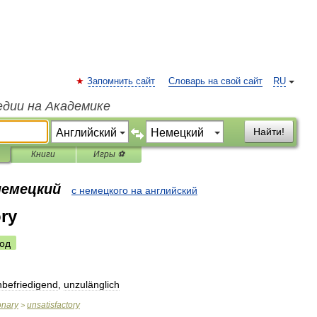
Запомнить сайт
Словарь на свой сайт
RU
едии на Академике
Найти!
Книги
Игры ⚽
немецкий
с немецкого на английский
ory
од
nbefriedigend
,
unzulänglich
onary
unsatisfactory
>