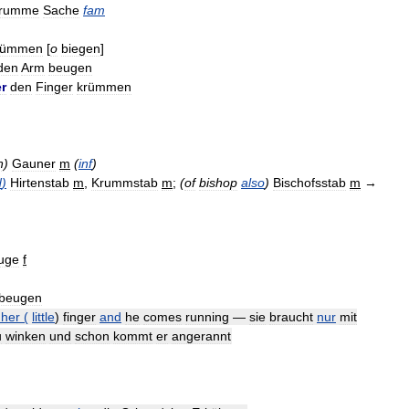
rumme
Sache
fam
rümmen
[
o
biegen
]
den
Arm
beugen
er
den
Finger
krümmen
n
)
Gauner
m
(
inf
)
d
)
Hirtenstab
m
,
Krummstab
m
;
(
of
bishop
also
)
Bischofsstab
m
→
uge
f
beugen
her
(
little
)
finger
and
he
comes
running
—
sie
braucht
nur
mit
u
winken
und
schon
kommt
er
angerannt