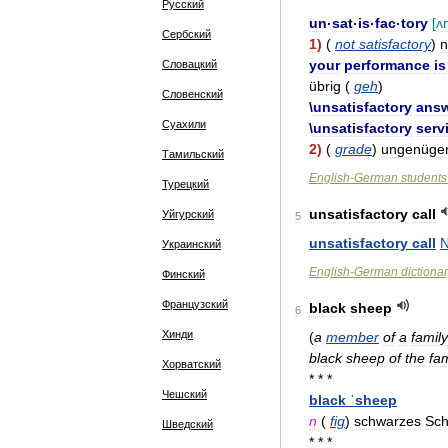
Русский
un
·
sat
·
is
·
fac
·
tory
[
ʌ
Сербский
1
)
(
not
satisfactory
)
n
your
performance
is
Словацкий
übrig
(
geh
)
Словенский
\
unsatisfactory
ans
Суахили
\
unsatisfactory
serv
2
)
(
grade
)
ungenüge
Тамильский
English
-
German
students
Турецкий
unsatisfactory
call
Уйгурский
5
unsatisfactory
call
Украинский
English
-
German
dictiona
Финский
Французский
black
sheep
6
Хинди
(
a
member
of
a
family
black
sheep
of
the
fam
Хорватский
* * *
Чешский
black
ˈsheep
n
(
fig
)
schwarzes
Sch
Шведский
* * *