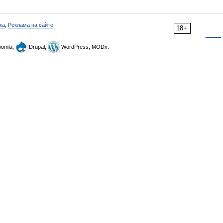
ка
,
Реклама на сайте
18+
omla,
Drupal,
WordPress, MODx.