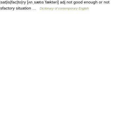
|
sat
|
is
|
fac
|
to
|
ry
[
ʌnˌsætısˈfæktəri
]
adj
not
good
enough
or
not
isfactory
situation
…
Dictionary
of
contemporary
English