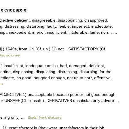
их
словарях:
djective
deficient
,
disagreeable
,
disappointing
,
disapproved
,
ng
,
distressing
,
disturbing
,
faulty
,
feeble
,
imperfect
,
inadequate
,
nept
,
inexpedient
,
inferior
,
insufficient
,
intolerable
,
lame
,
non
… …
j
.)
1640s
,
from
UN
(
Cf
.
un
) (
1
)
not
+
SATISFACTORY
(
Cf
.
logy
dictionary
j
]
insufficient
,
inadequate
amiss
,
bad
,
damaged
,
deficient
,
erting
,
displeasing
,
disquieting
,
distressing
,
disturbing
,
for
the
ediocre
,
no
good
,
not
good
enough
,
not
up
to
par
*,
offensive
,
rus
ADJECTIVE
1
)
unacceptable
because
poor
or
not
good
enough
.
or
UNSAFE
(
Cf
. ↑
unsafe
).
DERIVATIVES
unsatisfactorily
adverb
…
elling
only
] …
English
World
dictionary
j
.
1
)
unsatisfactory
in
(
they
were
unsatisfactory
in
their
job