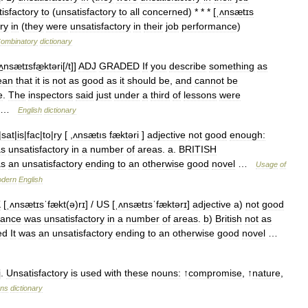
isfactory
to
(
unsatisfactory
to
all
concerned
) * * * [
ˌʌnsætɪs
ry
in
(
they
were
unsatisfactory
in
their
job
performance
)
ombinatory
dictionary
ʌ̱nsætɪsfæ̱ktəri
[/
t
]]
ADJ
GRADED
If
you
describe
something
as
ean
that
it
is
not
as
good
as
it
should
be
,
and
cannot
be
e
.
The
inspectors
said
just
under
a
third
of
lessons
were
 …
English
dictionary
|
sat
|
is
|
fac
|
to
|
ry
[ ,
ʌnsætıs
fæktəri
]
adjective
not
good
enough:
s
unsatisfactory
in
a
number
of
areas
.
a
.
BRITISH
s
an
unsatisfactory
ending
to
an
otherwise
good
novel
…
Usage
of
dern
English
K
[
ˌʌnsætɪsˈfækt
(
ə
)
rɪ
] /
US
[
ˌʌnsætɪsˈfæktərɪ
]
adjective
a
)
not
good
mance
was
unsatisfactory
in
a
number
of
areas
.
b
)
British
not
as
ed
It
was
an
unsatisfactory
ending
to
an
otherwise
good
novel
…
j
.
Unsatisfactory
is
used
with
these
nouns:
↑
compromise
, ↑
nature
,
ons
dictionary