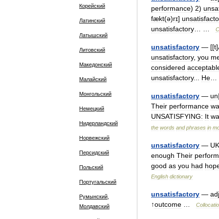
Корейский
performance
)
2
)
unsat
fækt
(
ə
)
rɪ
]
unsatisfacto
Латинский
unsatisfactory
… …
C
Латышский
unsatisfactory
— [[
t
]
Литовский
unsatisfactory
,
you
m
Македонский
considered
acceptabl
unsatisfactory
...
He
…
Малайский
Монгольский
unsatisfactory
—
un
Their
performance
wa
Немецкий
UNSATISFYING:
It
wa
Нидерландский
the
words
and
phrases
in
mo
Норвежский
unsatisfactory
—
U
Персидский
enough
Their
perfor
good
as
you
had
hop
Польский
English
dictionary
Португальский
unsatisfactory
—
ad
Румынский,
↑
outcome
…
Collocati
Молдавский