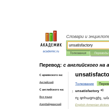
Словари и энциклоп
academic.ru
Толкования
Переводы
Перевод:
с английского на 
unsatisfact
С армянского на:
Английский
Толкование
Перев
С английского на:
unsatisfactory
1
Все языки
ոչ
գոհացուցիչ
,
ան
Азербайджанский
English
-
Armenian
diction