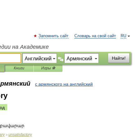
Запомнить сайт
Словарь на свой сайт
RU
едии на Академике
Найти!
Книги
Игры ⚽
армянский
с армянского на английский
ory
од
բավարար
ary
unsatisfactory
>