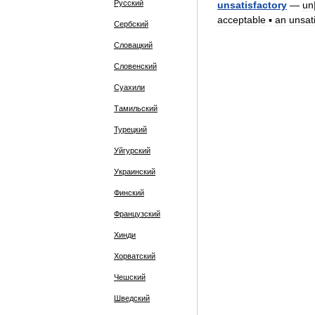
Русский
unsatisfactory
—
un
acceptable
▪
an
unsat
Сербский
Словацкий
Словенский
Суахили
Тамильский
Турецкий
Уйгурский
Украинский
Финский
Французский
Хинди
Хорватский
Чешский
Шведский