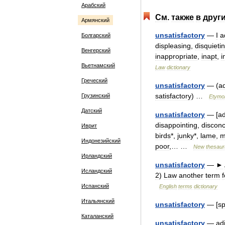
Арабский
См
.
также
в
друг
Армянский
unsatisfactory
—
I
a
Болгарский
displeasing
,
disquieti
Венгерский
inappropriate
,
inapt
,
i
Вьетнамский
Law
dictionary
Греческий
unsatisfactory
— (
ad
satisfactory
) …
Грузинский
Etymo
Датский
unsatisfactory
— [
ad
disappointing
,
disconc
Иврит
birds
*,
junky
*,
lame
,
m
Индонезийский
poor
,… …
New
thesau
Ирландский
unsatisfactory
—
►
Исландский
2
)
Law
another
term
f
Испанский
English
terms
dictionary
Итальянский
unsatisfactory
— [
sp
Каталанский
unsatisfactory
—
ad