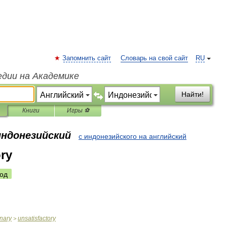
Запомнить сайт
Словарь на свой сайт
RU
едии на Академике
Найти!
Книги
Игры ⚽
индонезийский
с индонезийского на английский
ory
од
onary
unsatisfactory
>