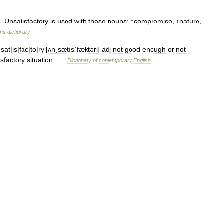
j
.
Unsatisfactory
is
used
with
these
nouns:
↑
compromise
, ↑
nature
,
ons
dictionary
|
sat
|
is
|
fac
|
to
|
ry
[
ʌnˌsætısˈfæktəri
]
adj
not
good
enough
or
not
isfactory
situation
…
Dictionary
of
contemporary
English