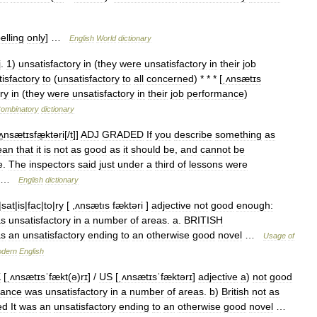
elling
only
] …
English
World
dictionary
j
.
1
)
unsatisfactory
in
(
they
were
unsatisfactory
in
their
job
isfactory
to
(
unsatisfactory
to
all
concerned
) * * * [
ˌʌnsætɪs
ry
in
(
they
were
unsatisfactory
in
their
job
performance
)
ombinatory
dictionary
ʌ̱nsætɪsfæ̱ktəri
[/
t
]]
ADJ
GRADED
If
you
describe
something
as
ean
that
it
is
not
as
good
as
it
should
be
,
and
cannot
be
e
.
The
inspectors
said
just
under
a
third
of
lessons
were
 …
English
dictionary
|
sat
|
is
|
fac
|
to
|
ry
[ ,
ʌnsætıs
fæktəri
]
adjective
not
good
enough:
s
unsatisfactory
in
a
number
of
areas
.
a
.
BRITISH
s
an
unsatisfactory
ending
to
an
otherwise
good
novel
…
Usage
of
dern
English
K
[
ˌʌnsætɪsˈfækt
(
ə
)
rɪ
] /
US
[
ˌʌnsætɪsˈfæktərɪ
]
adjective
a
)
not
good
mance
was
unsatisfactory
in
a
number
of
areas
.
b
)
British
not
as
ed
It
was
an
unsatisfactory
ending
to
an
otherwise
good
novel
…