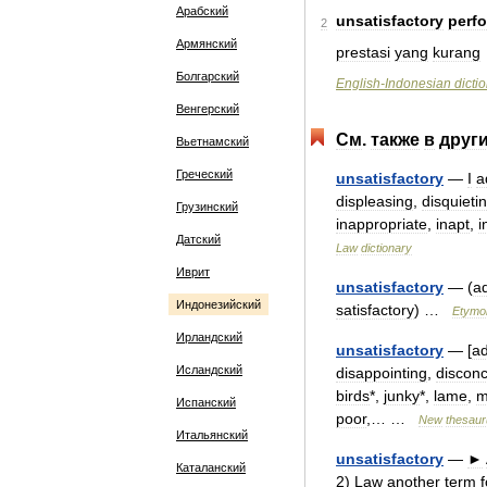
Арабский
unsatisfactory
perf
2
Армянский
prestasi
yang
kurang
Болгарский
English
-
Indonesian
dicti
Венгерский
См
.
также
в
друг
Вьетнамский
Греческий
unsatisfactory
—
I
a
displeasing
,
disquieti
Грузинский
inappropriate
,
inapt
,
i
Датский
Law
dictionary
Иврит
unsatisfactory
— (
ad
Индонезийский
satisfactory
) …
Etymo
Ирландский
unsatisfactory
— [
ad
Исландский
disappointing
,
disconc
birds
*,
junky
*,
lame
,
m
Испанский
poor
,… …
New
thesau
Итальянский
unsatisfactory
—
►
Каталанский
2
)
Law
another
term
f