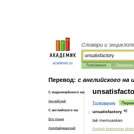
Словари и энциклоп
academic.ru
Толкования
Переводы
Перевод:
с английского на 
unsatisfact
С индонезийского на:
Английский
Толкование
Перев
С английского на:
unsatisfactory
1
Все языки
tak
memuaskan
Азербайджанский
English
-
Indonesian
dicti