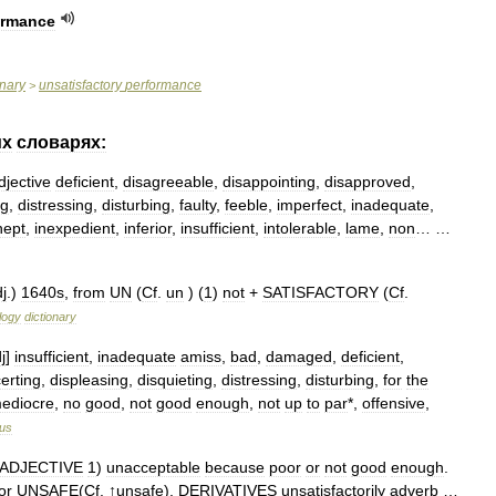
ormance
onary
unsatisfactory
performance
>
их
словарях:
djective
deficient
,
disagreeable
,
disappointing
,
disapproved
,
ng
,
distressing
,
disturbing
,
faulty
,
feeble
,
imperfect
,
inadequate
,
nept
,
inexpedient
,
inferior
,
insufficient
,
intolerable
,
lame
,
non
… …
j
.)
1640s
,
from
UN
(
Cf
.
un
) (
1
)
not
+
SATISFACTORY
(
Cf
.
logy
dictionary
j
]
insufficient
,
inadequate
amiss
,
bad
,
damaged
,
deficient
,
erting
,
displeasing
,
disquieting
,
distressing
,
disturbing
,
for
the
ediocre
,
no
good
,
not
good
enough
,
not
up
to
par
*,
offensive
,
rus
ADJECTIVE
1
)
unacceptable
because
poor
or
not
good
enough
.
or
UNSAFE
(
Cf
. ↑
unsafe
).
DERIVATIVES
unsatisfactorily
adverb
…