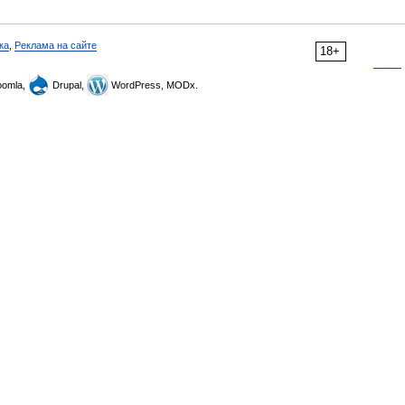
ка
,
Реклама на сайте
18+
omla,
Drupal,
WordPress, MODx.