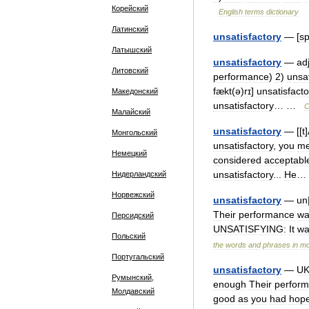
Корейский
English
terms
dictionary
Латинский
unsatisfactory
— [
sp
Латышский
unsatisfactory
—
ad
Литовский
performance
)
2
)
unsat
fækt
(
ə
)
rɪ
]
unsatisfacto
Македонский
unsatisfactory
… …
C
Малайский
unsatisfactory
— [[
t
]
Монгольский
unsatisfactory
,
you
m
Немецкий
considered
acceptabl
unsatisfactory
...
He
…
Нидерландский
Норвежский
unsatisfactory
—
un
Their
performance
wa
Персидский
UNSATISFYING:
It
wa
Польский
the
words
and
phrases
in
mo
Португальский
unsatisfactory
—
U
Румынский,
enough
Their
perfor
Молдавский
good
as
you
had
hop