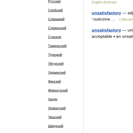
Русский
English
dictionary
Сербский
unsatisfactory
—
ad
↑
outcome
…
Словацкий
Collocati
Словенский
unsatisfactory
—
un
acceptable
▪
an
unsat
Суахили
Тамильский
Турецкий
Уйгурский
Украинский
Финский
Французский
Хинди
Хорватский
Чешский
Шведский