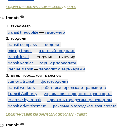
English-Russian scientific dictionary
transit
>
transit
14
1.
тахеометр
transit theodolite
—
тахеометр
2.
теодолит
transit compass
—
теодолит
mining transit
—
шахтный теодолит
transit level
— теодолит — нивелир
transit vernier
—
верньер теодолита
vernier transit
—
теодолит с верньерами
3.
амер.
городской транспорт
camera transit
—
фототеодолит
transit workers
—
работники городского транспорта
Transit Authority
—
управление городского транспорта
to arrive by transit
—
приехать городским транспортом
transit advertisement
—
реклама в городском транспорте
English-Russian big polytechnic dictionary
transit
>
transit
15