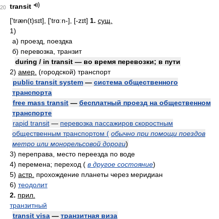
transit
20
['træn(t)sɪt], ['trɑːn-], [-zɪt]
1.
сущ.
1)
а)
проезд, поездка
б)
перевозка, транзит
during / in transit — во время перевозки; в пути
2)
амер.
(городской) транспорт
public transit system
—
система общественного
транспорта
free mass transit
—
бесплатный проезд на общественном
транспорте
rapid transit
—
перевозка пассажиров скоростным
общественным транспортом (
обычно при помощи поездов
метро или монорельсовой дороги
)
3)
переправа, место переезда по воде
4)
перемена; переход
(
в другое состояние
)
5)
астр.
прохождение планеты через меридиан
6)
теодолит
2.
прил.
транзитный
transit visa
—
транзитная виза