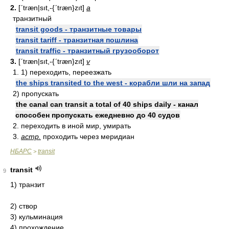
2.
[ʹtræn|sıt,-{ʹtræn}zıt]
a
транзитный
transit goods - транзитные товары
transit tariff - транзитная пошлина
transit traffic - транзитный грузооборот
3.
[ʹtræn|sıt,-{ʹtræn}zıt]
v
1. 1) переходить, переезжать
the ships transited to the west - корабли шли на запад
2) пропускать
the canal can transit a total of 40 ships daily - канал
способен пропускать ежедневно до 40 судов
2. переходить в иной мир, умирать
3.
астр.
проходить через меридиан
НБАРС
transit
>
transit
9
1) транзит
2) створ
3) кульминация
4) прохождение