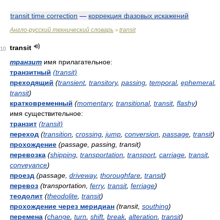
transit time correction
—
коррекция фазовых искажений
Англо-русский технический словарь
transit
>
transit
10
транзит
имя прилагательное:
транзитный
(transit)
преходящий
(
transient
,
transitory
,
passing
,
temporal
,
ephemeral
,
transit
)
кратковременный
(
momentary
,
transitional
,
transit
,
flashy
)
имя существительное:
транзит
(transit)
переход
(
transition
,
crossing
,
jump
,
conversion
,
passage
,
transit
)
прохождение
(passage, passing, transit)
перевозка
(
shipping
,
transportation
,
transport
,
carriage
,
transit
,
conveyance
)
проезд
(passage,
driveway
,
thoroughfare
,
transit
)
перевоз
(transportation,
ferry
,
transit
,
ferriage
)
теодолит
(
theodolite
,
transit
)
прохождение через меридиан
(transit,
southing
)
перемена
(
change
,
turn
,
shift
,
break
,
alteration
,
transit
)