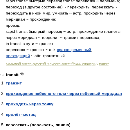
rapid transit быстрый переезд transit перевозка ~ перемена;
переход (в другое состояние) ~ переходить, переезжать ~
переходить в иной мир, умирать ~ астр. проходить через
меридиан ~ прохождение;
проезд;
rapid transit быстрый переезд ~ астр. прохождение планеты
через меридиан ~ теодолит ~ транзит, перевозка;
in transit в пути ~ транзит;
перевозка ~ транзит ~ attr.
кратковременный
;
преходящий
~ attr. транзитный
Большой англо-русский и русско-английский словарь
transit
>
transit
19
транзит
прохождение небесного тела через небесный меридиан
проходить через точку
пролёт частиц
пересекать (плоскость, линию)