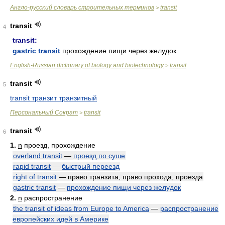
Англо-русский словарь строительных терминов
transit
>
transit
4
transit:
gastric transit
прохождение пищи через желудок
English-Russian dictionary of biology and biotechnology
transit
>
transit
5
transit транзит транзитный
Персональный Сократ
transit
>
transit
6
1.
n
проезд, прохождение
overland transit
—
проезд по суше
rapid transit
—
быстрый переезд
right of transit
— право транзита, право прохода, проезда
gastric transit
—
прохождение пищи через желудок
2.
n
распространение
the transit of ideas from Europe to America
—
распространение
европейских идей в Америке