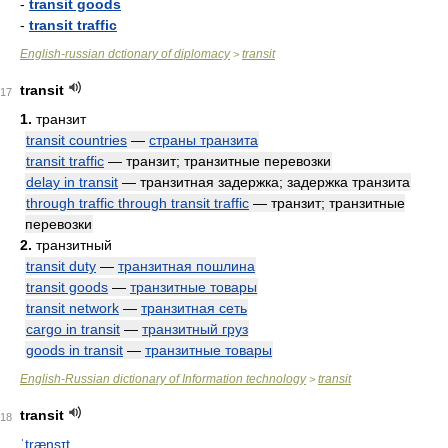
-
transit goods
-
transit traffic
English-russian dctionary of diplomacy
transit
>
transit
17
1.
транзит
transit countries
—
страны транзита
transit traffic
— транзит; транзитные перевозки
delay in transit
— транзитная задержка; задержка транзита
through traffic through transit traffic
— транзит; транзитные
перевозки
2.
транзитный
transit duty
—
транзитная пошлина
transit goods
—
транзитные товары
transit network
—
транзитная сеть
cargo in transit
—
транзитный груз
goods in transit
—
транзитные товары
English-Russian dictionary of Information technology
transit
>
transit
18
ˈtrænsɪt