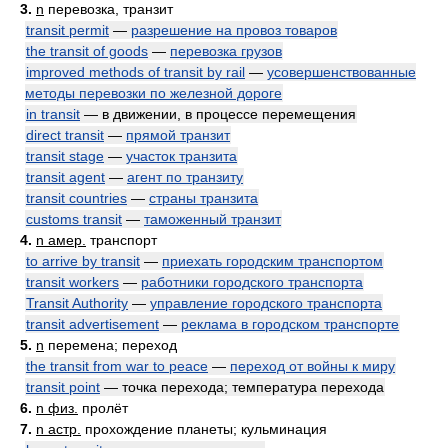
3.
n
перевозка, транзит
transit permit
—
разрешение на провоз товаров
the transit of goods
—
перевозка грузов
improved methods of transit by rail
—
усовершенствованные
методы перевозки по железной дороге
in transit
— в движении, в процессе перемещения
direct transit
—
прямой транзит
transit stage
—
участок транзита
transit agent
—
агент по транзиту
transit countries
—
страны транзита
customs transit
—
таможенный транзит
4.
n амер.
транспорт
to arrive by transit
—
приехать городским транспортом
transit workers
—
работники городского транспорта
Transit Authority
—
управление городского транспорта
transit advertisement
—
реклама в городском транспорте
5.
n
перемена; переход
the transit from war to peace
—
переход от войны к миру
transit point
— точка перехода; температура перехода
6.
n физ.
пролёт
7.
n астр.
прохождение планеты; кульминация