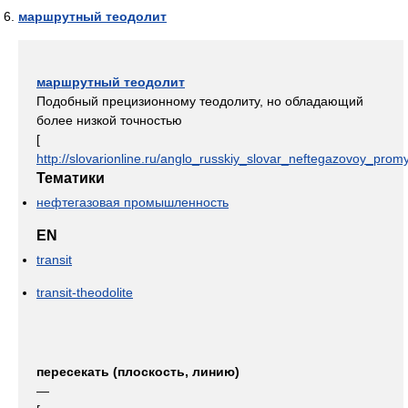
маршрутный теодолит
маршрутный теодолит
Подобный прецизионному теодолиту, но обладающий
более низкой точностью
[
http://slovarionline.ru/anglo_russkiy_slovar_neftegazovoy_promy
Тематики
нефтегазовая промышленность
EN
transit
transit-theodolite
пересекать (плоскость, линию)
—