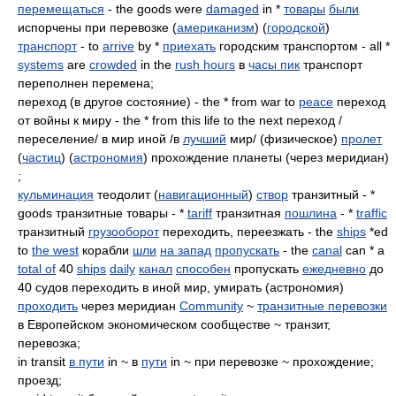
перемещаться
- the goods were
damaged
in *
товары
были
испорчены при перевозке (
американизм
) (
городской
)
транспорт
- to
arrive
by *
приехать
городским транспортом - all *
systems
are
crowded
in the
rush hours
в
часы пик
транспорт
переполнен перемена;
переход (в другое состояние) - the * from war to
peace
переход
от войны к миру - the * from this life to the next переход /
переселение/ в мир иной /в
лучший
мир/ (физическое)
пролет
(
частиц
) (
астрономия
) прохождение планеты (через меридиан)
;
кульминация
теодолит (
навигационный
)
створ
транзитный - *
goods транзитные товары - *
tariff
транзитная
пошлина
- *
traffic
транзитный
грузооборот
переходить, переезжать - the
ships
*ed
to
the west
корабли
шли
на запад
пропускать
- the
canal
can * a
total of
40
ships
daily
канал
способен
пропускать
ежедневно
до
40 судов переходить в иной мир, умирать (астрономия)
проходить
через меридиан
Community
~
транзитные перевозки
в Европейском экономическом сообществе ~ транзит,
перевозка;
in transit
в пути
in ~ в
пути
in ~ при перевозке ~ прохождение;
проезд;