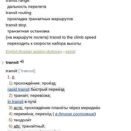
transit range
дальность перелета
transit routing
прокладка транзитных маршрутов
transit stop
транзитная остановка
(на маршруте полета) transit to the climb speed
переходить к скорости набора высоты
English-Russian aviation dictionary
transit
>
transit
2
transit
[ˊtrænsɪt]
1.
n
1)
прохожде́ние; прое́зд;
rapid transit
бы́стрый перее́зд
2)
транзи́т, перево́зка;
in transit
в пути́
3)
астр.
прохожде́ние плане́ты че́рез меридиа́н
4)
переме́на; перехо́д (
в другое состояние
)
5)
теодоли́т
6)
attr.
транзи́тный;