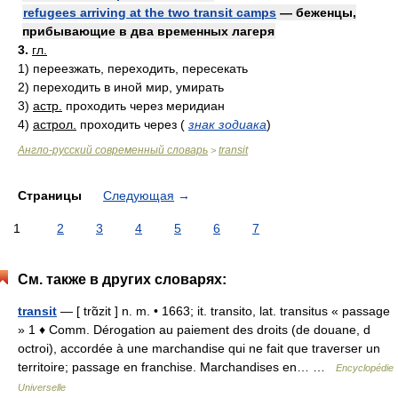
refugees arriving at the two transit camps
— беженцы,
прибывающие в два временных лагеря
3.
гл.
1)
переезжать, переходить, пересекать
2)
переходить в иной мир, умирать
3)
астр.
проходить через меридиан
4)
астрол.
проходить через
(
знак зодиака
)
Англо-русский современный словарь
transit
>
Страницы
Следующая
→
1
2
3
4
5
6
7
См. также в других словарях:
transit
— [ trɑ̃zit ] n. m. • 1663; it. transito, lat. transitus « passage
» 1 ♦ Comm. Dérogation au paiement des droits (de douane, d
octroi), accordée à une marchandise qui ne fait que traverser un
territoire; passage en franchise. Marchandises en… …
Encyclopédie
Universelle