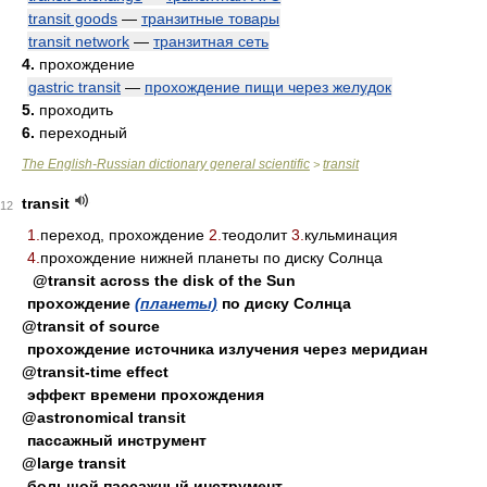
transit goods
—
транзитные товары
transit network
—
транзитная сеть
4.
прохождение
gastric transit
—
прохождение пищи через желудок
5.
проходить
6.
переходный
The English-Russian dictionary general scientific
transit
>
transit
12
1.
переход, прохождение
2.
теодолит
3.
кульминация
4.
прохождение нижней планеты по диску Солнца
@transit across the disk of the Sun
прохождение
(планеты)
по диску Солнца
@transit of source
прохождение источника излучения через меридиан
@transit-time effect
эффект времени прохождения
@astronomical transit
пассажный инструмент
@large transit
большой пассажный инструмент