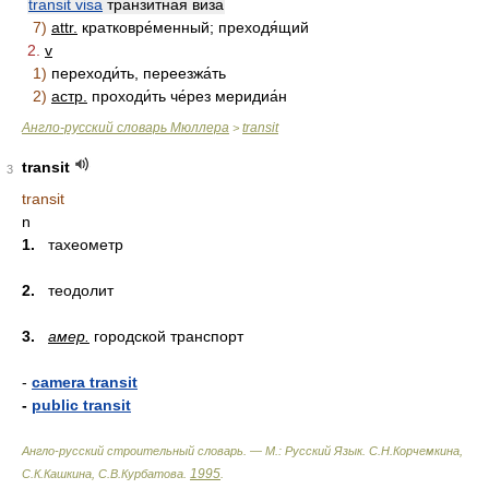
transit visa
транзи́тная ви́за
7)
attr.
кратковре́менный; преходя́щий
2.
v
1)
переходи́ть, переезжа́ть
2)
астр.
проходи́ть че́рез меридиа́н
Англо-русский словарь Мюллера
transit
>
transit
3
transit
n
1.
тахеометр
2.
теодолит
3.
амер.
городской транспорт
-
camera transit
-
public transit
Англо-русский строительный словарь. — М.: Русский Язык
.
С.Н.Корчемкина,
1995
С.К.Кашкина, С.В.Курбатова
.
.