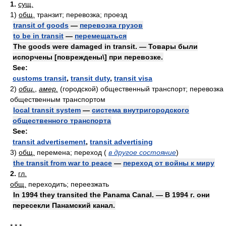
1.
сущ.
1)
общ.
транзит; перевозка; проезд
transit of goods
—
перевозка грузов
to be in transit
—
перемещаться
The goods were damaged in transit. — Товары были
испорчены [повреждены\] при перевозке.
See:
customs transit
,
transit duty
,
transit visa
2)
общ.
,
амер.
(городской) общественный транспорт; перевозка
общественным транспортом
local transit system
—
система внутригородского
общественного транспорта
See:
transit advertisement
,
transit advertising
3)
общ.
перемена; переход
(
в другое состояние
)
the transit from war to peace
—
переход от войны к миру
2.
гл.
общ.
переходить; переезжать
In 1994 they transited the Panama Canal. — В 1994 г. они
пересекли Панамский канал.