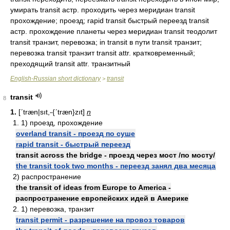
умирать transit астр. проходить через меридиан transit
прохождение; проезд; rapid transit быстрый переезд transit
астр. прохождение планеты через меридиан transit теодолит
transit транзит, перевозка; in transit в пути transit транзит;
перевозка transit транзит transit attr. кратковременный;
преходящий transit attr. транзитный
English-Russian short dictionary
transit
>
transit
8
1.
[ʹtræn|sıt,-{ʹtræn}zıt]
n
1. 1) проезд, прохождение
overland transit - проезд по суше
rapid transit - быстрый переезд
transit across the bridge - проезд через мост /по мосту/
the transit took two months - переезд занял два месяца
2) распространение
the transit of ideas from Europe to America -
распространение европейских идей в Америке
2. 1) перевозка, транзит
transit permit - разрешение на провоз товаров