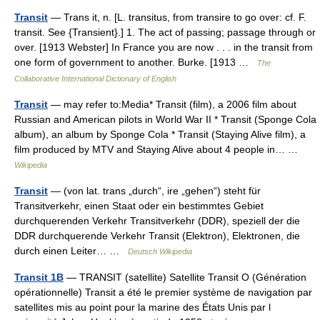
Transit
— Trans it, n. [L. transitus, from transire to go over: cf. F.
transit. See {Transient}.] 1. The act of passing; passage through or
over. [1913 Webster] In France you are now . . . in the transit from
one form of government to another. Burke. [1913 …
The
Collaborative International Dictionary of English
Transit
— may refer to:Media* Transit (film), a 2006 film about
Russian and American pilots in World War II * Transit (Sponge Cola
album), an album by Sponge Cola * Transit (Staying Alive film), a
film produced by MTV and Staying Alive about 4 people in… …
Wikipedia
Transit
— (von lat. trans „durch“, ire „gehen“) steht für
Transitverkehr, einen Staat oder ein bestimmtes Gebiet
durchquerenden Verkehr Transitverkehr (DDR), speziell der die
DDR durchquerende Verkehr Transit (Elektron), Elektronen, die
durch einen Leiter… …
Deutsch Wikipedia
Transit 1B
— TRANSIT (satellite) Satellite Transit O (Génération
opérationnelle) Transit a été le premier système de navigation par
satellites mis au point pour la marine des États Unis par l