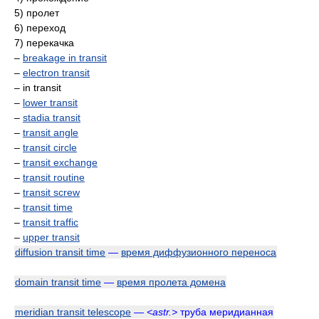
5) пролет
6) переход
7) перекачка
–
breakage in transit
–
electron transit
– in transit
–
lower transit
–
stadia transit
–
transit angle
–
transit circle
–
transit exchange
–
transit routine
–
transit screw
–
transit time
–
transit traffic
–
upper transit
diffusion transit time
—
время диффузионного переноса
domain transit time
—
время пролета домена
meridian transit telescope
—
<astr.>
труба меридианная