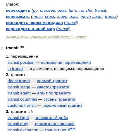
глагол:
переходить
(
go
,
proceed
,
pass
,
turn
,
transfer
,
transit
)
переезжать
(
move
,
cross
,
leave
,
pass
,
move about
,
transit
)
проходить через меридиан
(transit)
переходить в иной мир
(transit)
Англо-русский синонимический словарь
transit
>
transit
11
1.
перемещение
transit position
—
положение перемещения
in transit
— в движении, в процессе перемещения
2.
транзит
direct transit
—
прямой транзит
transit stage
—
участок транзита
transit agent
—
агент по транзиту
transit countries
—
страны транзита
customs transit
—
таможенный транзит
3.
транзитный
transit flight
—
транзитный рейс
transit duty
—
транзитная пошлина
transit exchange
—
транзитная АТС