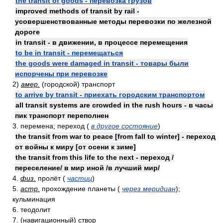
the transit of goods - перевозка грузов
improved methods of transit by rail -
усовершенствованные методы перевозки по железной
дороге
in transit - в движении, в процессе перемещения
to be in transit - перемещаться
the goods were damaged in transit - товары были
испорчены при перевозке
2)
амер.
(городской) транспорт
to arrive by transit - приехать городским транспортом
all transit systems are crowded in the rush hours - в часы
пик транспорт переполнен
3. перемена; переход (
в другое состояние
)
the transit from war to peace [from fall to winter] - переход
от войны к миру [от осени к зиме]
the transit from this life to the next - переход /
переселение/ в мир иной /в лучший мир/
4.
физ.
пролёт (
частиц
)
5.
астр.
прохождение планеты (
через меридиан
);
кульминация
6. теодолит
7. (навигационный) створ