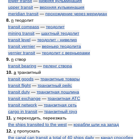
lower transit
—
нижняя кульминация
upper transit
—
верхняя кульминация
meridian transit
—
прохождение через меридиан
8.
n
теодолит
transit compass
—
теодолит
mining transit
—
шахтный теодолит
transit level
—
теодолит - нивелир
transit vernier
—
верньер теодолита
vernier transit
—
теодолит с верньерами
9.
n
створ
transit bearing
—
пеленг створа
10.
a
транзитный
transit goods
—
транзитные товары
transit flight
—
транзитный рейс
transit duty
—
транзитная пошлина
transit exchange
—
транзитная АТС
transit network
—
транзитная сеть
cargo in transit
—
транзитный груз
11.
v
переходить, переезжать
the ships transited to the west
—
корабли шли на запад
12.
v
пропускать
the canal can transit a total of 40 ships daily
—
канал способен