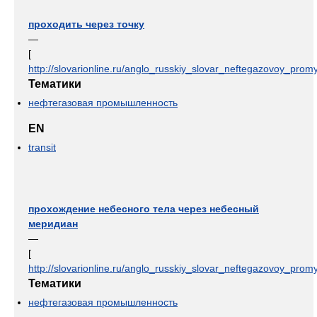
проходить через точку
—
[
http://slovarionline.ru/anglo_russkiy_slovar_neftegazovoy_promy
Тематики
нефтегазовая промышленность
EN
transit
прохождение небесного тела через небесный
меридиан
—
[
http://slovarionline.ru/anglo_russkiy_slovar_neftegazovoy_promy
Тематики
нефтегазовая промышленность