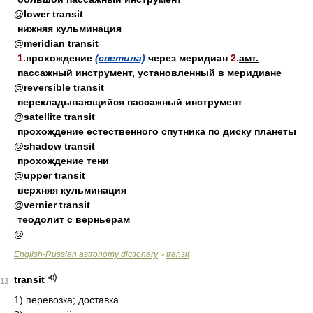
@lower transit
нижняя кульминация
@meridian transit
1.
прохождение
(светила)
через меридиан
2.
амт.
пассажный инструмент, установленный в меридиане
@reversible transit
перекладывающийся пассажный инструмент
@satellite transit
прохождение естественного спутника по диску планеты
@shadow transit
прохождение тени
@upper transit
верхняя кульминация
@vernier transit
теодолит с верньерам
@
English-Russian astronomy dictionary
transit
>
transit
13
1)
перевозка; доставка