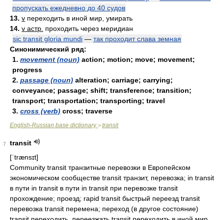
пропускать ежедневно до 40 судов
13.
v
переходить в иной мир, умирать
14.
v астр.
проходить через меридиан
sic transit gloria mundi
—
так проходит слава земная
Синонимический ряд:
1.
movement (noun)
action; motion; move; movement;
progress
2.
passage (noun)
alteration; carriage; carrying;
conveyance; passage; shift; transference; transition;
transport; transportation; transporting; travel
3.
cross (verb)
cross; traverse
English-Russian base dictionary
transit
>
transit
7
[ˈtrænsɪt]
Community transit транзитные перевозки в Европейском
экономическом сообществе transit транзит, перевозка; in transit
в пути in transit в пути in transit при перевозке transit
прохождение; проезд; rapid transit быстрый переезд transit
перевозка transit перемена; переход (в другое состояние)
transit переходить, переезжать transit переходить в иной мир,