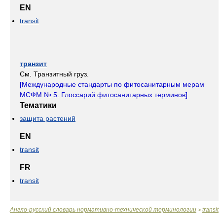
EN
transit
транзит
См. Транзитный груз.
[Mеждународные стандарты по фитосанитарным мерам
МСФМ № 5. Глоссарий фитосанитарных терминов]
Тематики
защита растений
EN
transit
FR
transit
Англо-русский словарь нормативно-технической терминологии
transit
>