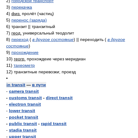
2)
городской транспорт
3)
перекачка
4)
физ.
пролёт (частиц)
5)
перенос (заряда)
6)
транзит || транзитный
7)
геод.
универсальный теодолит
8)
переход
(
в другое состояние
)
|| переходить
(
в другое
состояние
)
9)
прохождение
10)
геогр.
прохождеие через меридиан
11)
тахеометр
12)
транзитные перевозки; проезд
•
in transit
—
в пути
-
camera transit
-
customs transit
-
direct transit
-
electron transit
-
lower transit
-
pocket transit
-
public transit
-
rapid transit
-
stadia transit
-
upper transit