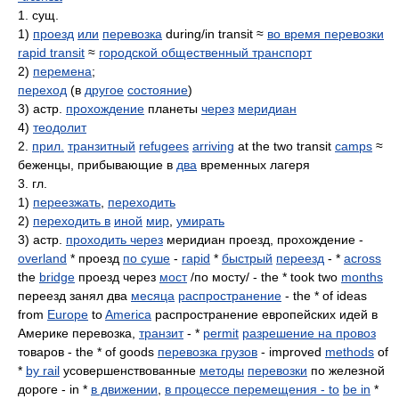
1. сущ.
1)
проезд
или
перевозка
during/in transit ≈
во время перевозки
rapid transit
≈
городской общественный транспорт
2)
перемена
;
переход
(в
другое
состояние
)
3) астр.
прохождение
планеты
через
меридиан
4)
теодолит
2.
прил.
транзитный
refugees
arriving
at the two transit
camps
≈
беженцы, прибывающие в
два
временных лагеря
3. гл.
1)
переезжать
,
переходить
2)
переходить в
иной
мир
,
умирать
3) астр.
проходить через
меридиан проезд, прохождение -
overland
* проезд
по суше
-
rapid
*
быстрый
переезд
- *
across
the
bridge
проезд через
мост
/по мосту/ - the * took two
months
переезд занял два
месяца
распространение
- the * of ideas
from
Europe
to
America
распространение европейских идей в
Америке перевозка,
транзит
- *
permit
разрешение на провоз
товаров - the * of goods
перевозка грузов
- improved
methods
of
*
by rail
усовершенствованные
методы
перевозки
по железной
дороге - in *
в движении
,
в процессе перемещения - to
be in
*