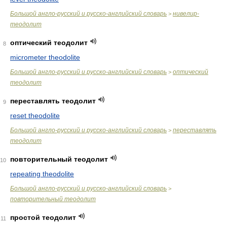
Большой англо-русский и русско-английский словарь
нивелир-
>
теодолит
оптический теодолит
8
micrometer theodolite
Большой англо-русский и русско-английский словарь
оптический
>
теодолит
переставлять теодолит
9
reset theodolite
Большой англо-русский и русско-английский словарь
переставлять
>
теодолит
повторительный теодолит
10
repeating theodolite
Большой англо-русский и русско-английский словарь
>
повторительный теодолит
простой теодолит
11