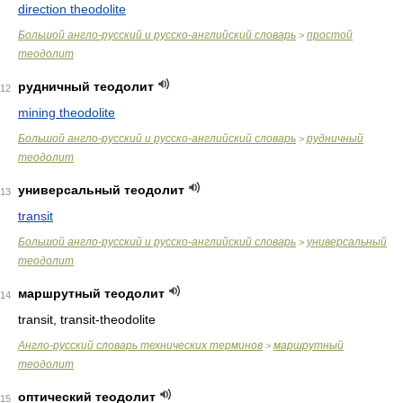
direction theodolite
Большой англо-русский и русско-английский словарь
простой
>
теодолит
рудничный теодолит
12
mining theodolite
Большой англо-русский и русско-английский словарь
рудничный
>
теодолит
универсальный теодолит
13
transit
Большой англо-русский и русско-английский словарь
универсальный
>
теодолит
маршрутный теодолит
14
transit, transit-theodolite
Англо-русский словарь технических терминов
маршрутный
>
теодолит
оптический теодолит
15