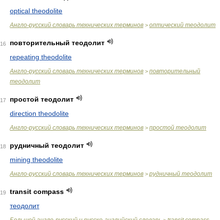
optical theodolite
Англо-русский словарь технических терминов
оптический теодолит
>
повторительный теодолит
16
repeating theodolite
Англо-русский словарь технических терминов
повторительный
>
теодолит
простой теодолит
17
direction theodolite
Англо-русский словарь технических терминов
простой теодолит
>
рудничный теодолит
18
mining theodolite
Англо-русский словарь технических терминов
рудничный теодолит
>
transit compass
19
теодолит