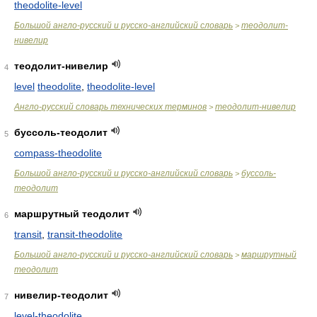
theodolite-level
Большой англо-русский и русско-английский словарь
теодолит-
>
нивелир
теодолит-нивелир
4
level
theodolite
,
theodolite-level
Англо-русский словарь технических терминов
теодолит-нивелир
>
буссоль-теодолит
5
compass-theodolite
Большой англо-русский и русско-английский словарь
буссоль-
>
теодолит
маршрутный теодолит
6
transit
,
transit-theodolite
Большой англо-русский и русско-английский словарь
маршрутный
>
теодолит
нивелир-теодолит
7
level-theodolite