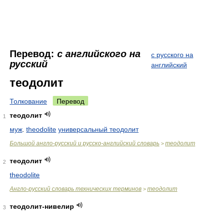
Перевод:
с английского на
с русского на
русский
английский
теодолит
Толкование
Перевод
теодолит
1
муж
.
theodolite
универсальный теодолит
Большой англо-русский и русско-английский словарь
теодолит
>
теодолит
2
theodolite
Англо-русский словарь технических терминов
теодолит
>
теодолит-нивелир
3