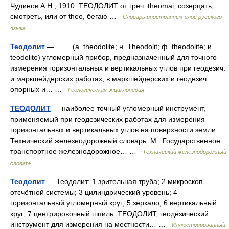
Чудинов А.Н., 1910. ТЕОДОЛИТ от греч. theomai, созерцать,
смотреть, или от theo, бегаю …
Словарь иностранных слов русского
языка
Теодолит
— (a. theodolite; н. Theodolit; ф. theodolite; и.
teodolito) угломерный прибор, предназначенный для точного
измерения горизонтальных и вертикальных углов при геодезич.
и маркшейдерских работах, в маркшейдерских и геодезич.
опорных и… …
Геологическая энциклопедия
ТЕОДОЛИТ
— наиболее точный угломерный инструмент,
применяемый при геодезических работах для измерения
горизонтальных и вертикальных углов на поверхности земли.
Технический железнодорожный словарь. М.: Государственное
транспортное железнодорожное… …
Технический железнодорожный
словарь
Теодолит
— Теодолит: 1 зрительная труба; 2 микроскоп
отсчётной системы; 3 цилиндрический уровень; 4
горизонтальный угломерный круг; 5 зеркало; 6 вертикальный
круг; 7 центрировочный шпиль. ТЕОДОЛИТ, геодезический
инструмент для измерения на местности… …
Иллюстрированный