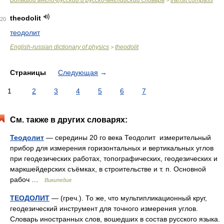
Большой англо-русский и русско-английский словарь
transit compass
>
theodolit
20
теодолит
English-russian dictionary of physics
theodolit
>
Страницы
Следующая
→
1
2
3
4
5
6
7
См. также в других словарях:
Теодолит
— середины 20 го века Теодолит измерительный
прибор для измерения горизонтальных и вертикальных углов
при геодезических работах, топографических, геодезических и
маркшейдерских съёмках, в строительстве и т. п. Основной
рабоч …
Википедия
ТЕОДОЛИТ
— (греч.). То же, что мультипликационный круг,
геодезический инструмент для точного измерения углов.
Словарь иностранных слов, вошедших в состав русского языка.