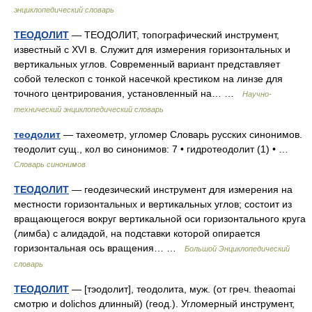
энциклопедический словарь
ТЕОДОЛИТ
— ТЕОДОЛИТ, топографический инструмент,
известный с XVI в. Служит для измерения горизонтальных и
вертикальных углов. Современный вариант представляет
собой телескоп с тонкой насечкой крестиком на линзе для
точного центрирования, установленный на… …
Научно-
технический энциклопедический словарь
теодолит
— тахеометр, угломер Словарь русских синонимов.
теодолит сущ., кол во синонимов: 7 • гидротеодолит (1) • …
Словарь синонимов
ТЕОДОЛИТ
— геодезический инструмент для измерения на
местности горизонтальных и вертикальных углов; состоит из
вращающегося вокруг вертикальной оси горизонтального круга
(лимба) с алидадой, на подставки которой опирается
горизонтальная ось вращения… …
Большой Энциклопедический
словарь
ТЕОДОЛИТ
— [тэодолит], теодолита, муж. (от греч. theaomai
смотрю и dolichos длинный) (геод.). Угломерный инструмент,