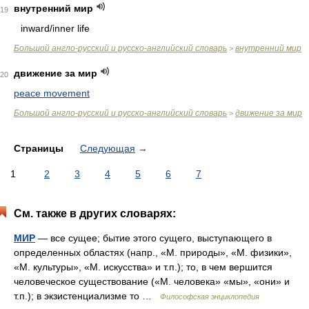
внутренний мир
19
inward/inner life
Большой англо-русский и русско-английский словарь
внутренний мир
>
движение за мир
20
peace movement
Большой англо-русский и русско-английский словарь
движение за мир
>
Страницы
Следующая
→
1
2
3
4
5
6
7
См. также в других словарях:
МИР
— все сущее; бытие этого сущего, выступающего в
определенных областях (напр., «М. природы», «М. физики»,
«М. культуры», «М. искусства» и т.п.); то, в чем вершится
человеческое существование («М. человека» «мы», «они» и
т.п.); в экзистенциализме то …
Философская энциклопедия