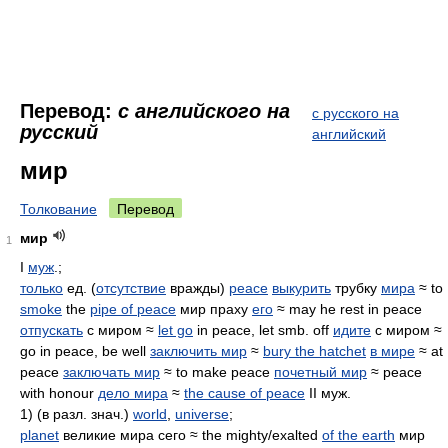
Перевод:
с английского на
с русского на
русский
английский
мир
Толкование
Перевод
мир
1
I
муж
.;
только
ед. (
отсутствие
вражды)
peace
выкурить
трубку
мира
≈ to
smoke
the
pipe of peace
мир праху
его
≈ may he rest in peace
отпускать
с миром ≈
let go
in peace, let smb. off
идите
с миром ≈
go in peace, be well
заключить мир
≈
bury the hatchet
в мире
≈ at
peace
заключать мир
≈ to make peace
почетный мир
≈ peace
with honour
дело мира
≈
the cause of peace
II муж.
1) (в разл. знач.)
world
,
universe
;
planet
великие мира сего ≈ the mighty/exalted
of the earth
мир