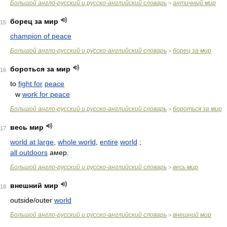
Большой англо-русский и русско-английский словарь
античный мир
>
борец за мир
15
champion of peace
Большой англо-русский и русско-английский словарь
борец за мир
>
бороться за мир
16
to
fight for
peace
w
work for peace
Большой англо-русский и русско-английский словарь
бороться за мир
>
весь мир
17
world at large
,
whole world
,
entire
world
;
all outdoors
амер.
Большой англо-русский и русско-английский словарь
весь мир
>
внешний мир
18
outside/outer
world
Большой англо-русский и русско-английский словарь
внешний мир
>