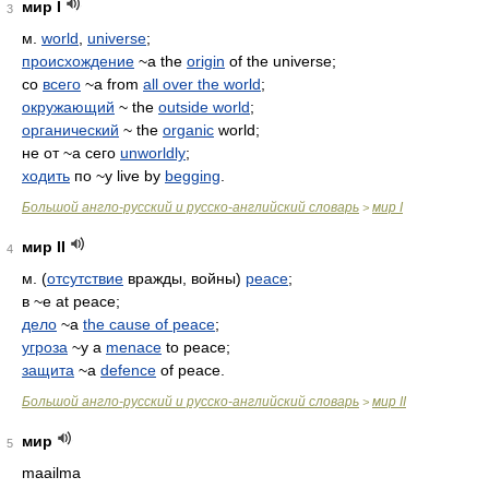
мир I
3
м.
world
,
universe
;
происхождение
~а the
origin
of the universe;
со
всего
~а from
all over the world
;
окружающий
~ the
outside world
;
органический
~ the
organic
world;
не от ~а сего
unworldly
;
ходить
по ~у live by
begging
.
Большой англо-русский и русско-английский словарь
мир I
>
мир II
4
м. (
отсутствие
вражды, войны)
peace
;
в ~е at peace;
дело
~а
the cause of peace
;
угроза
~у a
menace
to peace;
защита
~а
defence
of peace.
Большой англо-русский и русско-английский словарь
мир II
>
мир
5
maailma