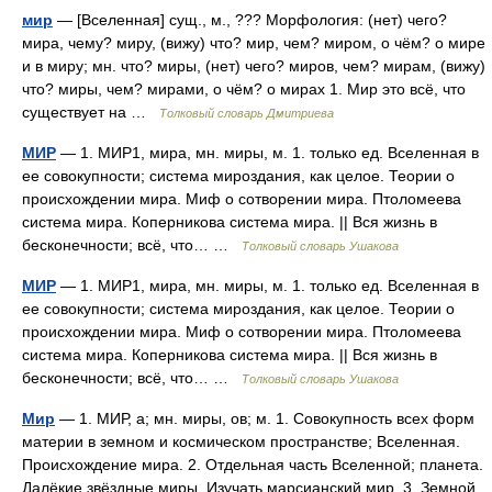
мир
— [Вселенная] сущ., м., ??? Морфология: (нет) чего?
мира, чему? миру, (вижу) что? мир, чем? миром, о чём? о мире
и в миру; мн. что? миры, (нет) чего? миров, чем? мирам, (вижу)
что? миры, чем? мирами, о чём? о мирах 1. Мир это всё, что
существует на …
Толковый словарь Дмитриева
МИР
— 1. МИР1, мира, мн. миры, м. 1. только ед. Вселенная в
ее совокупности; система мироздания, как целое. Теории о
происхождении мира. Миф о сотворении мира. Птоломеева
система мира. Коперникова система мира. || Вся жизнь в
бесконечности; всё, что… …
Толковый словарь Ушакова
МИР
— 1. МИР1, мира, мн. миры, м. 1. только ед. Вселенная в
ее совокупности; система мироздания, как целое. Теории о
происхождении мира. Миф о сотворении мира. Птоломеева
система мира. Коперникова система мира. || Вся жизнь в
бесконечности; всё, что… …
Толковый словарь Ушакова
Мир
— 1. МИР, а; мн. миры, ов; м. 1. Совокупность всех форм
материи в земном и космическом пространстве; Вселенная.
Происхождение мира. 2. Отдельная часть Вселенной; планета.
Далёкие звёздные миры. Изучать марсианский мир. 3. Земной