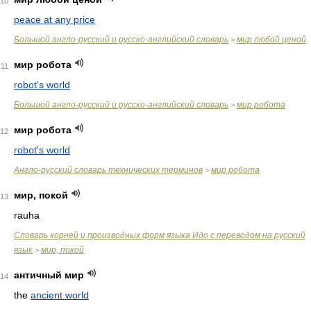
10
peace at any price
Большой англо-русский и русско-английский словарь
мир любой ценой
>
мир робота
11
robot's world
Большой англо-русский и русско-английский словарь
мир робота
>
мир робота
12
robot's world
Англо-русский словарь технических терминов
мир робота
>
мир, покой
13
rauha
Словарь корней и производных форм языка Идо с переводом на русский
язык
мир, покой
>
античный мир
14
the
ancient world