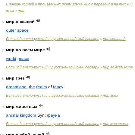
Словарь корней и производных форм языка Идо с переводом на русский
язык
мир
>
мир внешний
6
outer space
Большой англо-русский и русско-английский словарь
мир внешний
>
мир во всем мире
7
world
peace
;
Большой англо-русский и русско-английский словарь
мир во всем мире
>
мир грез
8
dreamland
,
the
realm
of
fancy
Большой англо-русский и русско-английский словарь
мир грез
>
мир животных
9
animal kingdom
Syn:
фауна
Большой англо-русский и русско-английский словарь
мир животных
>
мир любой ценой