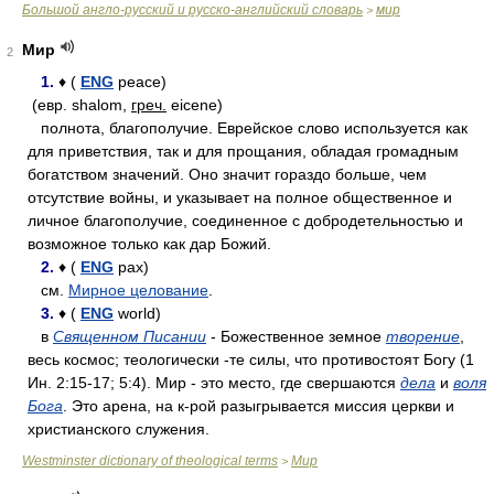
Большой англо-русский и русско-английский словарь
мир
>
Мир
2
1.
♦ (
ENG
peace)
(евр. shalom,
греч.
eicene)
полнота, благополучие. Еврейское слово используется как
для приветствия, так и для прощания, обладая громадным
богатством значений. Оно значит гораздо больше, чем
отсутствие войны, и указывает на полное общественное и
личное благополучие, соединенное с добродетельностью и
возможное только как дар Божий.
2.
♦ (
ENG
pax)
см.
Мирное целование
.
3.
♦ (
ENG
world)
в
Священном Писании
- Божественное земное
творение
,
весь космос; теологически -те силы, что противостоят Богу (1
Ин. 2:15-17; 5:4). Мир - это место, где свершаются
дела
и
воля
Бога
. Это арена, на к-рой разыгрывается миссия церкви и
христианского служения.
Westminster dictionary of theological terms
Мир
>