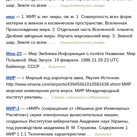
шар, Земля со всем… …
Энциклопедический словарь
мир
— 1. МИР, а; мн. миры, ов; м. 1. Совокупность всех форм
материи в земном и космическом пространстве; Вселенная.
Происхождение мира. 2. Отдельная часть Вселенной; планета.
Далёкие звёздные миры. Изучать марсианский мир. 3. Земной
шар, Земля со всем… …
Энциклопедический словарь
Мир-23
— Мир Эмблема Информация о полёте Название: Мир
Позывной: Мир Запуск: 19 февраля, 1986 21:28:23 UTC
Байконур, СССР …
Википедия
МИР
— г. Мирный код аэропорта авиа, Якутия Источник:
http://www.vinavia.com/airports/43945561010581638.shtml МИР
морская инженерная рота морск. МИР Международный
институт рекламы …
Словарь сокращений и аббревиатур
МИР-1
— «МИР» (сокращение от «Машина для Инженерных
Расчётов») серия электронных вычислительных машин,
созданных Институтом кибернетики Академии наук Украины,
под руководством академика В. М. Глушкова. Содержание 1
МИР 1 1.1 Технические характеристики …
Википедия