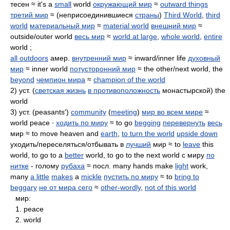
тесен ≈ it's a
small
world
окружающий мир
≈
outward things
третий мир
≈ (неприсоединившиеся
страны
)
Third World
,
third
world
материальный мир
≈
material world
внешний мир
≈
outside/outer world
весь мир
≈
world at large
,
whole world
,
entire
world ;
all outdoors
амер.
внутренний мир
≈ inward/inner life
духовный
мир
≈ inner world
потусторонний мир
≈ the other/next world, the
beyond
чемпион мира
≈
champion of the world
2) уст. (
светская жизнь
в противоположность
монастырской) the
world
3) уст. (peasants')
community
(
meeting
)
мир во всем мире
≈
world peace ∙
ходить по миру
≈ to go
begging
перевернуть
весь
мир ≈ to move heaven and
earth
,
to turn the world
upside down
уходить/переселяться/отбывать в
лучший
мир ≈ to
leave
this
world, to go to a
better
world, to go to the next world с миру
по
нитке
- голому
рубаха
≈ посл. many hands make
light
work,
many
a little
makes
a
mickle
пустить по миру
≈ to
bring to
beggary
не от мира сего
≈
other-wordly
,
not of this world
мир:
1. peace
2. world