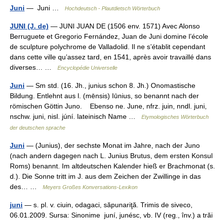
Juni
— Juni …
Hochdeutsch - Plautdietsch Wörterbuch
JUNI (J. de)
— JUNI JUAN DE (1506 env. 1571) Avec Alonso
Berruguete et Gregorio Fernández, Juan de Juni domine l’école
de sculpture polychrome de Valladolid. Il ne s’établit cependant
dans cette ville qu’assez tard, en 1541, après avoir travaillé dans
diverses… …
Encyclopédie Universelle
Juni
— Sm std. (16. Jh., junius schon 8. Jh.) Onomastische
Bildung. Entlehnt aus l. (mēnsis) Iūnius, so benannt nach der
römischen Göttin Juno. Ebenso ne. June, nfrz. juin, nndl. juni,
nschw. juni, nisl. júní. lateinisch Name …
Etymologisches Wörterbuch
der deutschen sprache
Juni
— (Junius), der sechste Monat im Jahre, nach der Juno
(nach andern dagegen nach L. Junius Brutus, dem ersten Konsul
Roms) benannt. Im altdeutschen Kalender hieß er Brachmonat (s.
d.). Die Sonne tritt im J. aus dem Zeichen der Zwillinge in das
des… …
Meyers Großes Konversations-Lexikon
juni
— s. pl. v. ciuin, odagaci, săpunariţă. Trimis de siveco,
06.01.2009. Sursa: Sinonime juní, junésc, vb. IV (reg., înv.) a trăi