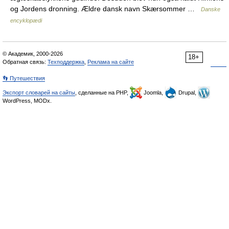
og Jordens dronning. Ældre dansk navn Skærsommer …
Danske
encyklopædi
© Академик, 2000-2026
18+
Обратная связь:
Техподдержка
,
Реклама на сайте
👣 Путешествия
Экспорт словарей на сайты
, сделанные на PHP,
Joomla,
Drupal,
WordPress, MODx.