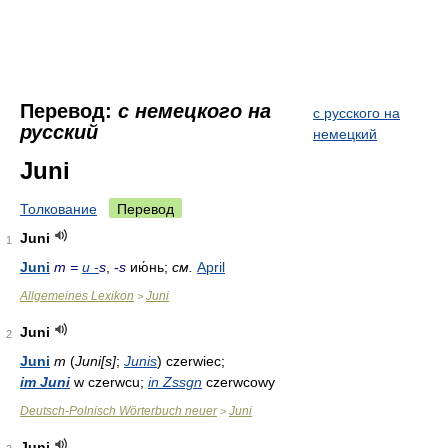
Перевод:
с немецкого на
с русского на
русский
немецкий
Juni
Толкование
Перевод
Juni
1
Juni
m =
и -
s
, -
s
ию́нь;
см.
April
Allgemeines Lexikon
Juni
>
Juni
2
Juni
m
(
Juni[s]
;
Junis
) czerwiec;
im Juni
w czerwcu;
in Zssgn
czerwcowy
Deutsch-Polnisch Wörterbuch neuer
Juni
>
Juni