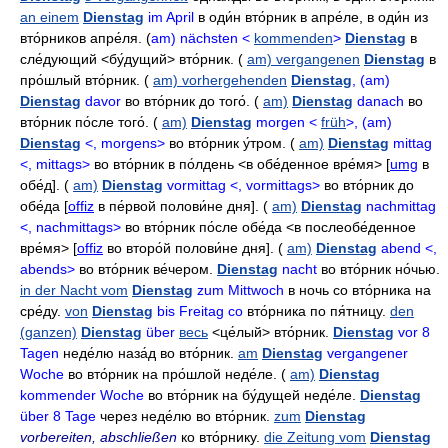
an einem
Dienstag
im April
в оди́н вто́рник в апре́ле
,
в оди́н из
вто́рников апре́ля
. (
am) nächsten <
kommenden
>
Dienstag
в
сле́дующий
<бу́дущий>
вто́рник
. (
am) vergangenen
Dienstag
в
про́шлый вто́рник
. (
am) vorhergehenden
Dienstag
, (am)
Dienstag
davor
во вто́рник до того́
. (
am)
Dienstag
danach
во
вто́рник по́сле того́
. (
am)
Dienstag
morgen <
früh
>, (am)
Dienstag
<, morgens>
во вто́рник у́тром
. (
am)
Dienstag
mittag
<, mittags>
во вто́рник в по́лдень
<в обе́денное вре́мя> [
umg
в
обе́д]. (
am)
Dienstag
vormittag <, vormittags>
во вто́рник до
обе́да
[
offiz
в пе́рвой полови́не дня]. (
am)
Dienstag
nachmittag
<, nachmittags>
во вто́рник по́сле обе́да
<в послеобе́денное
вре́мя> [
offiz
во второ́й полови́не дня]. (
am)
Dienstag
abend <,
abends>
во вто́рник ве́чером
.
Dienstag
nacht
во вто́рник но́чью
.
in der Nacht vom
Dienstag
zum Mittwoch
в ночь со вто́рника на
сре́ду
.
von
Dienstag
bis Freitag co
вто́рника по пя́тницу
.
den
(ganzen)
Dienstag
über
весь
<це́лый>
вто́рник
.
Dienstag
vor 8
Tagen
неде́лю наза́д во вто́рник
.
am
Dienstag
vergangener
Woche
во вто́рник на про́шлой неде́ле
. (
am)
Dienstag
kommender Woche
во вто́рник на бу́дущей неде́ле
.
Dienstag
über 8 Tage
через неде́лю во вто́рник
.
zum
Dienstag
vorbereiten, abschließen
ко вто́рнику
.
die Zeitung vom
Dienstag