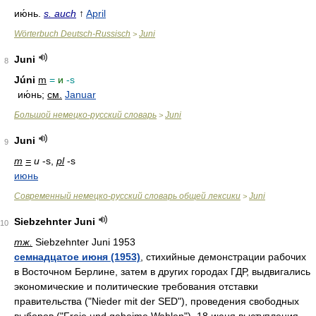
ию́нь
.
s. auch
↑
April
Wörterbuch Deutsch-Russisch
Juni
>
Juni
8
Júni
m
=
и
-s
ию́нь;
см.
Januar
Большой немецко-русский словарь
Juni
>
Juni
9
m
=
и
-s,
pl
-s
июнь
Современный немецко-русский словарь общей лексики
Juni
>
Siebzehnter Juni
10
тж.
Siebzehnter Juni 1953
семнадцатое июня (1953)
, стихийные демонстрации рабочих
в Восточном Берлине, затем в других городах ГДР, выдвигались
экономические и политические требования отставки
правительства ("Nieder mit der SED"), проведения свободных