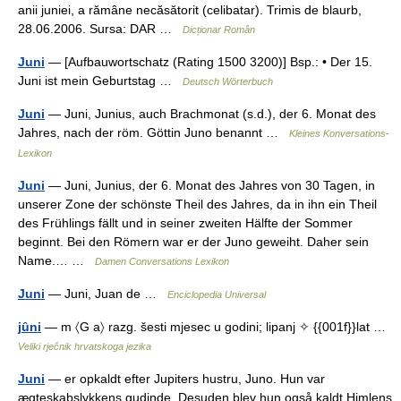
anii juniei, a rămâne necăsătorit (celibatar). Trimis de blaurb,
28.06.2006. Sursa: DAR …
Dicționar Român
Juni
— [Aufbauwortschatz (Rating 1500 3200)] Bsp.: • Der 15.
Juni ist mein Geburtstag …
Deutsch Wörterbuch
Juni
— Juni, Junius, auch Brachmonat (s.d.), der 6. Monat des
Jahres, nach der röm. Göttin Juno benannt …
Kleines Konversations-
Lexikon
Juni
— Juni, Junius, der 6. Monat des Jahres von 30 Tagen, in
unserer Zone der schönste Theil des Jahres, da in ihn ein Theil
des Frühlings fällt und in seiner zweiten Hälfte der Sommer
beginnt. Bei den Römern war er der Juno geweiht. Daher sein
Name.… …
Damen Conversations Lexikon
Juni
— Juni, Juan de …
Enciclopedia Universal
jȗni
— m 〈G a〉 razg. šesti mjesec u godini; lipanj ✧ {{001f}}lat …
Veliki rječnik hrvatskoga jezika
Juni
— er opkaldt efter Jupiters hustru, Juno. Hun var
ægteskabslykkens gudinde. Desuden blev hun også kaldt Himlens