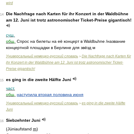
wird
Die Nachfrage nach Karten für ihr Konzert in der Waldbühne
14
am 12. Juni ist trotz astronomischer Ticket-Preise gigantisch!
сущ.
общ.
Спрос на билеты на её концерт в Waldbьhne /название
концертной площадки в Берлине для звёзд м
Универсальный немецко-русский словарь
Die Nachfrage nach Karten für
>
ihr Konzert in der Waldbühne am 12. Juni ist trotz astronomischer Ticket-
Preise gigantisch!
es ging in die zweite Hälfte Juni
15
част.
общ.
наступила вторая половина июня
Универсальный немецко-русский словарь
es ging in die zweite Hälfte
>
Juni
Siebzehnter Juni
16
(Júniaufstand
m
)