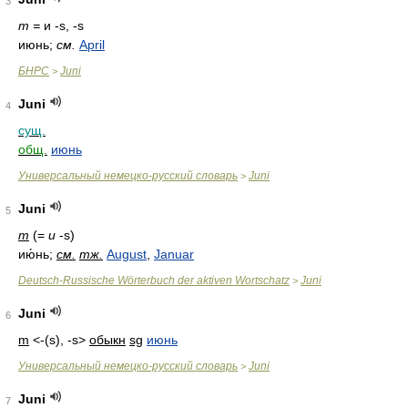
3
m =
и -s, -s
июнь;
см.
April
БНРС
Juni
>
Juni
4
сущ.
общ.
июнь
Универсальный немецко-русский словарь
Juni
>
Juni
5
m
(=
и
-s)
ию́нь;
см.
тж.
August
,
Januar
Deutsch-Russische Wörterbuch der aktiven Wortschatz
Juni
>
Juni
6
m
<-(s), -s>
обыкн
sg
июнь
Универсальный немецко-русский словарь
Juni
>
Juni
7