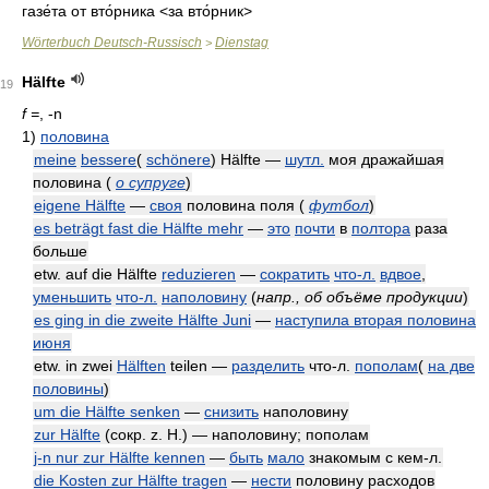
газе́та от вто́рника
<за вто́рник>
Wörterbuch Deutsch-Russisch
Dienstag
>
Hälfte
19
f =
, -n
1)
половина
meine
bessere
(
schönere
) Hälfte —
шутл.
моя дражайшая
половина
(
о супруге
)
eigene Hälfte
—
своя
половина поля
(
футбол
)
es beträgt fast die Hälfte mehr
—
это
почти
в
полтора
раза
больше
etw. auf die Hälfte
reduzieren
—
сократить
что-л.
вдвое
,
уменьшить
что-л.
наполовину
(
напр., об объёме продукции
)
es ging in die zweite Hälfte Juni
—
наступила вторая половина
июня
etw. in zwei
Hälften
teilen —
разделить
что-л.
пополам
(
на две
половины
)
um die Hälfte senken
—
снизить
наполовину
zur Hälfte
(сокр.
z. H.) — наполовину; пополам
j-n nur zur Hälfte kennen
—
быть
мало
знакомым с кем-л.
die Kosten zur Hälfte tragen
—
нести
половину расходов