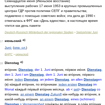
Семнадцатое июня (Июньское восстание)
выступление рабочих 17 июня 1953 в крупных промышленных
центрах ГДР против политики СЕПГ и правительства;
подавлено с помощью советских войск; эта дата до 1990 г.
отмечалась в ФРГ как «День единства», в настоящее время
чтится как день памяти
Deutsch-Russisch Wörterbuch der regionalen Studien
Siebzehnter Juni
>
июньский
17
Juni-
(
опр. сл.
)
БНРС
июньский
>
Dienstag
18
вто́рник
.
Dienstag
,
der 1. Juni
вто́рник
,
пе́рвое ию́ня
.
Dienstag
,
den 1. Juni / am
Dienstag
, dem 1. Juni
во вто́рник
,
пе́рвого
ию́ня
.
jeden
Dienstag
, an jedem
Dienstag
, an allen
Dienstag
en
(в)
ка́ждый вто́рник
,
по вто́рникам
.
jeden ersten
Dienstag
im
Monat
ка́ждый пе́рвый вто́рник ме́сяца
.
ab <
seit
>
Dienstag
co
вто́рника
.
an einem
Dienstag
Zukunft
ка́к-нибудь во вто́рник
,
в
како́й-нибудь вто́рник
.
an einem
Dienstag
, eines (schönen)
Dienstag
s Vergangenheit
одна́жды во вто́рник
,
в оди́н вто́рник
.