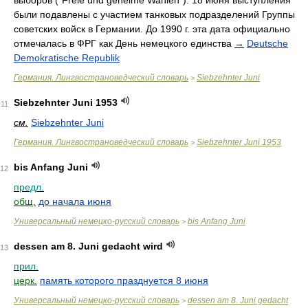
выборов ("Freie und geheime Wahlen"). 18 июня выступления
были подавлены с участием танковых подразделений Группы
советских войск в Германии. До 1990 г. эта дата официально
отмечалась в ФРГ как День немецкого единства
→
Deutsche
Demokratische Republik
Германия. Лингвострановедческий словарь
Siebzehnter Juni
>
Siebzehnter Juni 1953
11
см.
Siebzehnter Juni
Германия. Лингвострановедческий словарь
Siebzehnter Juni 1953
>
bis Anfang Juni
12
предл.
общ.
до начала июня
Универсальный немецко-русский словарь
bis Anfang Juni
>
dessen am 8. Juni gedacht wird
13
прил.
церк.
память которого празднуется 8 июня
Универсальный немецко-русский словарь
dessen am 8. Juni gedacht
>