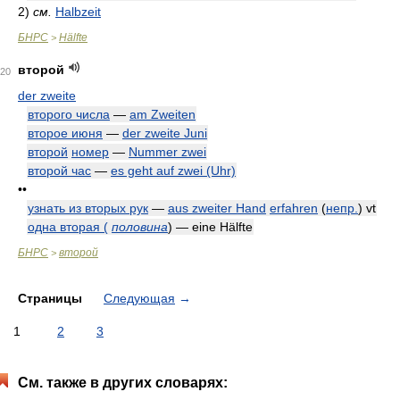
2)
см.
Halbzeit
БНРС
Hälfte
>
второй
20
der zweite
второго числа
—
am Zweiten
второе июня
—
der zweite Juni
второй
номер
—
Nummer zwei
второй час
—
es geht auf zwei (Uhr)
••
узнать из вторых рук
—
aus zweiter Hand
erfahren
(
непр.
)
vt
одна вторая (
половина
) — eine Hälfte
БНРС
второй
>
Страницы
Следующая
→
1
2
3
См. также в других словарях: