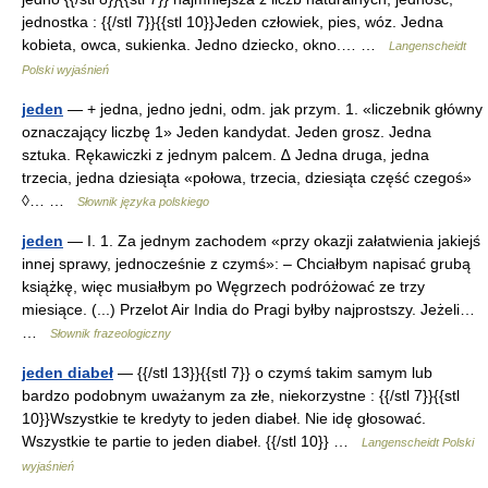
jednostka : {{/stl 7}}{{stl 10}}Jeden człowiek, pies, wóz. Jedna
kobieta, owca, sukienka. Jedno dziecko, okno.… …
Langenscheidt
Polski wyjaśnień
jeden
— + jedna, jedno jedni, odm. jak przym. 1. «liczebnik główny
oznaczający liczbę 1» Jeden kandydat. Jeden grosz. Jedna
sztuka. Rękawiczki z jednym palcem. ∆ Jedna druga, jedna
trzecia, jedna dziesiąta «połowa, trzecia, dziesiąta część czegoś»
◊… …
Słownik języka polskiego
jeden
— I. 1. Za jednym zachodem «przy okazji załatwienia jakiejś
innej sprawy, jednocześnie z czymś»: – Chciałbym napisać grubą
książkę, więc musiałbym po Węgrzech podróżować ze trzy
miesiące. (...) Przelot Air India do Pragi byłby najprostszy. Jeżeli…
…
Słownik frazeologiczny
jeden diabeł
— {{/stl 13}}{{stl 7}} o czymś takim samym lub
bardzo podobnym uważanym za złe, niekorzystne : {{/stl 7}}{{stl
10}}Wszystkie te kredyty to jeden diabeł. Nie idę głosować.
Wszystkie te partie to jeden diabeł. {{/stl 10}} …
Langenscheidt Polski
wyjaśnień