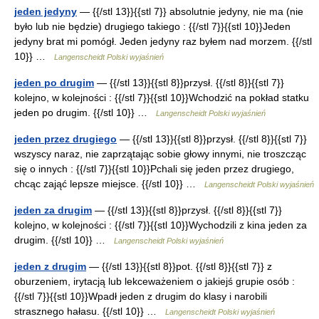
jeden jedyny
— {{/stl 13}}{{stl 7}} absolutnie jedyny, nie ma (nie
było lub nie będzie) drugiego takiego : {{/stl 7}}{{stl 10}}Jeden
jedyny brat mi pomógł. Jeden jedyny raz byłem nad morzem. {{/stl
10}} …
Langenscheidt Polski wyjaśnień
jeden po drugim
— {{/stl 13}}{{stl 8}}przysł. {{/stl 8}}{{stl 7}}
kolejno, w kolejności : {{/stl 7}}{{stl 10}}Wchodzić na pokład statku
jeden po drugim. {{/stl 10}} …
Langenscheidt Polski wyjaśnień
jeden przez drugiego
— {{/stl 13}}{{stl 8}}przysł. {{/stl 8}}{{stl 7}}
wszyscy naraz, nie zaprzątając sobie głowy innymi, nie troszcząc
się o innych : {{/stl 7}}{{stl 10}}Pchali się jeden przez drugiego,
chcąc zająć lepsze miejsce. {{/stl 10}} …
Langenscheidt Polski wyjaśnień
jeden za drugim
— {{/stl 13}}{{stl 8}}przysł. {{/stl 8}}{{stl 7}}
kolejno, w kolejności : {{/stl 7}}{{stl 10}}Wychodzili z kina jeden za
drugim. {{/stl 10}} …
Langenscheidt Polski wyjaśnień
jeden z drugim
— {{/stl 13}}{{stl 8}}pot. {{/stl 8}}{{stl 7}} z
oburzeniem, irytacją lub lekceważeniem o jakiejś grupie osób :
{{/stl 7}}{{stl 10}}Wpadł jeden z drugim do klasy i narobili
strasznego hałasu. {{/stl 10}} …
Langenscheidt Polski wyjaśnień