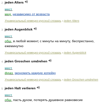
jeden Alters
2
мест.
мед.
независимо от возраста
Универсальный немецко-русский словарь
jeden Alters
>
jeden Augenblick
3
мест.
общ.
в любой момент, с минуты на минуту, беспрестанно,
ежеминутно
Универсальный немецко-русский словарь
jeden Augenblick
>
jeden Groschen umdrehen
4
мест.
фраз.
экономить каждую копейку
Универсальный немецко-русский словарь
jeden Groschen umdrehen
>
jeden Halt verlieren
5
мест.
общ.
пасть духом, потерять душевное равновесие