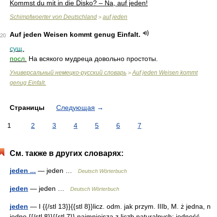
Kommst du mit in die Disko? – Na, auf jeden!
Schimpfwoerter von Deutschland
auf jeden
>
Auf jeden Weisen kommt genug Einfalt.
20
сущ.
посл.
На всякого мудреца довольно простоты.
Универсальный немецко-русский словарь
Auf jeden Weisen kommt
>
genug Einfalt.
Страницы
Следующая
→
1
2
3
4
5
6
7
См. также в других словарях:
jeden ...
— jeden …
Deutsch Wörterbuch
jeden
— jeden …
Deutsch Wörterbuch
jeden
— I {{/stl 13}}{{stl 8}}licz. odm. jak przym. IIIb, M. ż jedna, n
jedno {{/stl 8}}{{stl 7}} najmniejsza z liczb naturalnych; jedność,