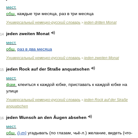
мест.
общ.
каждые три месяца, раз в три месяца
Универсальный немецко-русский словарь
jeden dritten Monat
>
jeden zweiten Monat
14
мест.
общ.
раз в два месяца
Универсальный немецко-русский словарь
jeden zweiten Monat
>
jeden Rock auf der Straße anquatschen
15
мест.
фам.
клеиться к каждой юбке, приставать к каждой юбке на
улице
Универсальный немецко-русский словарь
jeden Rock auf der Straße
>
anquatschen
jeden Wunsch an den Äugen absehen
16
мест.
общ.
(j-m)
угадывать (по глазам, чьё-л.) желание, видеть (что-