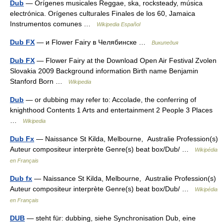
Dub
— Orígenes musicales Reggae, ska, rocksteady, música
electrónica. Orígenes culturales Finales de los 60, Jamaica
Instrumentos comunes …
Wikipedia Español
Dub FX
— и Flower Fairy в Челябинске …
Википедия
Dub FX
— Flower Fairy at the Download Open Air Festival Zvolen
Slovakia 2009 Background information Birth name Benjamin
Stanford Born …
Wikipedia
Dub
— or dubbing may refer to: Accolade, the conferring of
knighthood Contents 1 Arts and entertainment 2 People 3 Places
…
Wikipedia
Dub Fx
— Naissance St Kilda, Melbourne, Australie Profession(s)
Auteur compositeur interprète Genre(s) beat box/Dub/ …
Wikipédia
en Français
Dub fx
— Naissance St Kilda, Melbourne, Australie Profession(s)
Auteur compositeur interprète Genre(s) beat box/Dub/ …
Wikipédia
en Français
DUB
— steht für: dubbing, siehe Synchronisation Dub, eine