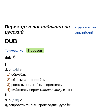
Перевод:
с английского на
с русского на
русский
английский
DUB
Толкование
Перевод
dub
1
Ⅰ
dub
[dʌb]
v
1)
обруба́ть
2)
обтёсывать; строга́ть
3)
ровня́ть; пригоня́ть; отде́лывать
4)
сма́зывать жи́ром (
сапоги, кожу
и т.п.
)
Ⅱ
dub
[dʌb]
v
дубли́ровать фильм; производи́ть дубля́ж