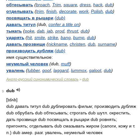
обтесывать
(
broach
,
Trim
,
square
,
dress
,
hack
,
dub
)
отделывать
(
trim
,
finish
,
decorate
,
work
,
Polish
,
dub
)
посвящать в рыцари
(dub)
давать титул
(dub,
confer a title on
)
тыкать
(
poke
,
dab
,
jab
,
prod
,
thrust
,
dub
)
ударять
(
hit
,
smite
,
strike
,
bang
,
bump
,
dub
)
давать прозвище
(
nickname
,
christen
,
dub
,
surname
)
производить дубляж
(dub)
имя существительное:
неумелый человек
(dub,
muff
)
увалень
(
lubber
,
goof
,
laggard
,
lummox
,
galoot
,
dub
)
Англо-русский синонимический словарь
dub
>
dub
9
[̈ɪdʌb]
dub давать титул dub дублировать фильм; производить дубляж
dub обрубать dub обтесывать; строгать dub шутл. окрестить,
дать прозвище dub посвящать в рыцари dub ровнять;
пригонять; отделывать dub смазывать жиром (сапоги, кожу и т.
п.) dub амер. разг. увалень, неумелый человек