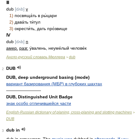
Ⅲ
dub
[dʌb]
v
1)
посвяща́ть в ры́цари
2)
дава́ть ти́тул
3)
окрести́ть, дать про́звище
Ⅳ
dub
[dʌb]
n
амер.
разг.
у́валень, неуме́лый челове́к
Англо-русский словарь Мюллера
dub
>
DUB
2
DUB, deep underground basing (mode)
вариант базирования (МБР) в глубоких шахтах
————————
DUB, Distinguished Unit Badge
знак особо отличившейся части
English-Russian dictionary of planing, cross-planing and slotting machines
>
DUB
dub in
3