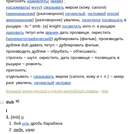
пригонять
наживлять
(
червя
) ;
насаживать
(
муху
)
смазывать
жиром (кожу, сапоги)
(
американизм
) (разговорное)
неумелый
,
неловкий
игрок
(
американизм
) (разговорное) увалень,
недотепа
посвящать
в
рыцари - to * smb. (a) knight
посвятить
кого-л. в рыцари
даровать
титул или
звание
дать прозвище, окрестить
(
кинематографический
) дублировать (фильм), производить
дубляж dub давать титул ~ дублировать фильм;
производить дубляж ~ обрубать ~ обтесывать;
строгать ~ шутл. окрестить, дать прозвище ~ посвящать в
рыцари ~ ровнять;
пригонять;
отделывать ~
смазывать
жиром (сапоги, кожу и т. п.) ~ амер.
разг. увалень,
неумелый
человек
Большой англо-русский и русско-английский словарь
dub
>
dub
12
I
1.
[dʌb]
n
1. бой
или
дробь барабана
2.
редк.
удар