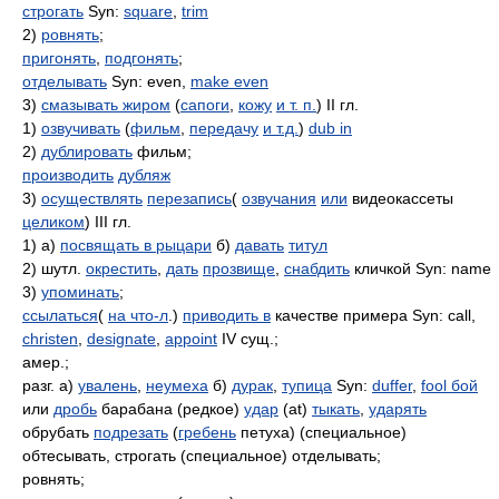
строгать
Syn:
square
,
trim
2)
ровнять
;
пригонять
,
подгонять
;
отделывать
Syn: even,
make even
3)
смазывать жиром
(
сапоги
,
кожу
и т. п.
) II гл.
1)
озвучивать
(
фильм
,
передачу
и т.д.
)
dub in
2)
дублировать
фильм;
производить
дубляж
3)
осуществлять
перезапись
(
озвучания
или
видеокассеты
целиком
) III гл.
1) а)
посвящать в рыцари
б)
давать
титул
2) шутл.
окрестить
,
дать
прозвище
,
снабдить
кличкой Syn: name
3)
упоминать
;
ссылаться
(
на что-л
.)
приводить в
качестве примера Syn: call,
christen
,
designate
,
appoint
IV сущ.;
амер.;
разг. а)
увалень
,
неумеха
б)
дурак
,
тупица
Syn:
duffer
,
fool
бой
или
дробь
барабана (редкое)
удар
(at)
тыкать
,
ударять
обрубать
подрезать
(
гребень
петуха) (специальное)
обтесывать, строгать (специальное) отделывать;
ровнять;