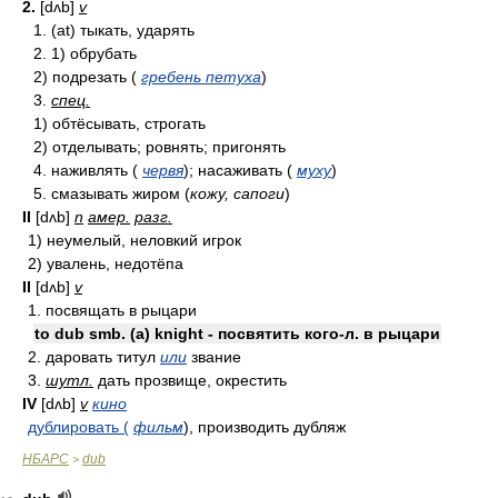
2.
[dʌb]
v
1. (at) тыкать, ударять
2. 1) обрубать
2) подрезать (
гребень петуха
)
3.
спец.
1) обтёсывать, строгать
2) отделывать; ровнять; пригонять
4. наживлять (
червя
); насаживать (
муху
)
5. смазывать жиром (
кожу, сапоги
)
II
[dʌb]
n
амер.
разг.
1) неумелый, неловкий игрок
2) увалень, недотёпа
II
[dʌb]
v
1. посвящать в рыцари
to dub smb. (a) knight - посвятить кого-л. в рыцари
2. даровать титул
или
звание
3.
шутл.
дать прозвище, окрестить
IV
[dʌb]
v
кино
дублировать (
фильм
), производить дубляж
НБАРС
dub
>