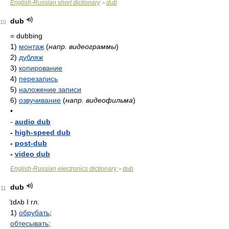
English-Russian short dictionary
dub
>
dub
10
= dubbing
1)
монтаж
(
напр. видеограммы
)
2)
дубляж
3)
копирование
4)
перезапись
5)
наложение записи
6)
озвучивание
(
напр. видеофильма
)
•
-
audio dub
-
high-speed dub
-
post-dub
-
video dub
English-Russian electronics dictionary
dub
>
dub
11
̈ɪdʌb
I гл.
1)
обрубать
;
обтесывать
;