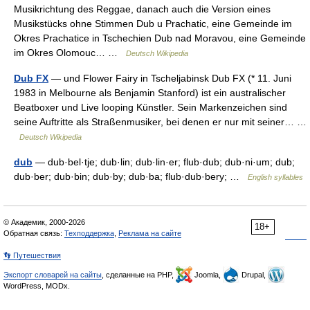
Musikrichtung des Reggae, danach auch die Version eines
Musikstücks ohne Stimmen Dub u Prachatic, eine Gemeinde im
Okres Prachatice in Tschechien Dub nad Moravou, eine Gemeinde
im Okres Olomouc… …
Deutsch Wikipedia
Dub FX
— und Flower Fairy in Tscheljabinsk Dub FX (* 11. Juni
1983 in Melbourne als Benjamin Stanford) ist ein australischer
Beatboxer und Live looping Künstler. Sein Markenzeichen sind
seine Auftritte als Straßenmusiker, bei denen er nur mit seiner… …
Deutsch Wikipedia
dub
— dub·bel·tje; dub·lin; dub·lin·er; flub·dub; dub·ni·um; dub;
dub·ber; dub·bin; dub·by; dub·ba; flub·dub·bery; …
English syllables
© Академик, 2000-2026
18+
Обратная связь:
Техподдержка
,
Реклама на сайте
👣 Путешествия
Экспорт словарей на сайты
, сделанные на PHP,
Joomla,
Drupal,
WordPress, MODx.