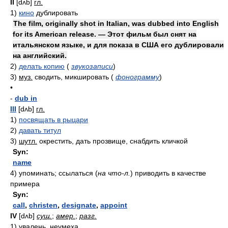
II
[dʌb]
гл.
1)
кино
дублировать
The film, originally shot in Italian, was dubbed into English
for its American release. — Этот фильм был снят на
итальянском языке, и для показа в США его дублировали
на английский.
2)
делать копию
(
звукозаписи
)
3)
муз.
сводить, микшировать
(
фонограмму
)
•
-
dub in
III
[dʌb]
гл.
1)
посвящать в рыцари
2)
давать титул
3)
шутл.
окрестить, дать прозвище, снабдить кличкой
Syn:
name
4)
упоминать; ссылаться
(
на что-л.
)
приводить в качестве
примера
Syn:
call
,
christen
,
designate
,
appoint
IV
[dʌb]
сущ.
;
амер.
;
разг.
1)
увалень, неумеха