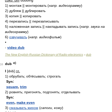
сокр. от
dubbing
1)
монтаж || монтировать
(
напр. видеограмму
)
2)
дубляж || дублировать
3)
копия || копировать
4)
перезапись || перезаписывать
5)
наложенная запись || накладывать запись
(
напр. звука на
видеограмму
)
6)
озвучивать
(
напр. видеофильм
)
•
-
video dub
The New English-Russian Dictionary of Radio-electronics
dub
>
dub
16
I
[dʌb]
гл.
1)
обрубать; обтёсывать; строгать
Syn:
square
,
trim
2)
ровнять; пригонять, подгонять; отделывать
Syn:
even
,
make even
3)
смазывать жиром
(
сапоги, кожу
)