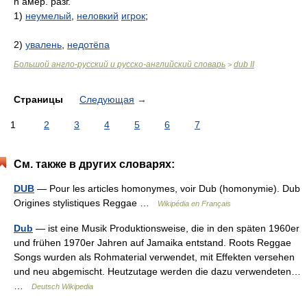
n амер. разг.
1)
неумелый
,
неловкий
игрок
;
2)
увалень
,
недотёпа
Большой англо-русский и русско-английский словарь
dub II
>
Страницы
Следующая
→
1
2
3
4
5
6
7
См. также в других словарях:
DUB
— Pour les articles homonymes, voir Dub (homonymie). Dub
Origines stylistiques Reggae …
Wikipédia en Français
Dub
— ist eine Musik Produktionsweise, die in den späten 1960er
und frühen 1970er Jahren auf Jamaika entstand. Roots Reggae
Songs wurden als Rohmaterial verwendet, mit Effekten versehen
und neu abgemischt. Heutzutage werden die dazu verwendeten…
…
Deutsch Wikipedia