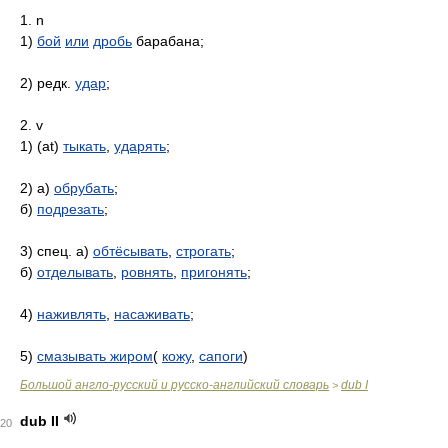
1. n
1)
бой
или
дробь
барабана;
2) редк.
удар
;
2. v
1) (at)
тыкать
,
ударять
;
2) a)
обрубать
;
б)
подрезать
;
3) спец. а)
обтёсывать
,
строгать
;
б)
отделывать
,
ровнять
,
пригонять
;
4)
наживлять
,
насаживать
;
5)
смазывать жиром
(
кожу
,
сапоги
)
Большой англо-русский и русско-английский словарь
dub I
>
dub II
20