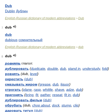
Dub
Dublin
Дублин
English-Russian dictionary of modern abbreviations
Dub
>
dub
7
dub
dubious
сомнительный
English-Russian dictionary of modern abbreviations
dub
>
dub
8
ровнять
глагол:
дублировать
(
duplicate
,
double
,
dub
,
stand in
,
understudy
,
fold
)
ровнять
(dub,
level
)
окрестить
(dub)
смазывать жиром
(
grease
,
dub
,
liquor
)
строгать
(
plane
,
rasp
,
whittle
,
shave
,
adze
,
dub
)
пригонять
(
bring
,
fit
,
gather
,
reseat
,
fit in
,
dub
)
дублировать фильм
(dub)
обрубать
(dub,
chop about
,
dock
,
stump
,
clip
)
даровать титул
(dub)