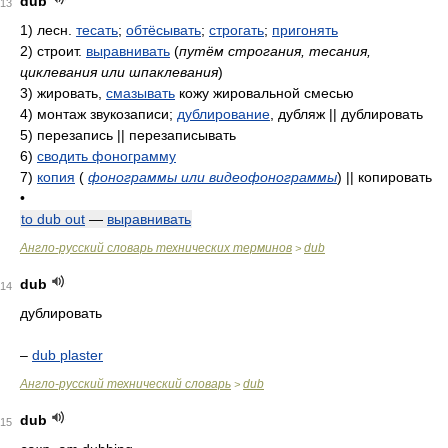
dub
13
1)
лесн.
тесать
;
обтёсывать
;
строгать
;
пригонять
2)
строит.
выравнивать
(
путём строгания, тесания,
циклевания или шпаклевания
)
3)
жировать,
смазывать
кожу жировальной смесью
4)
монтаж звукозаписи;
дублирование
, дубляж || дублировать
5)
перезапись || перезаписывать
6)
сводить фонограмму
7)
копия
(
фонограммы или видеофонограммы
)
|| копировать
•
to dub out
—
выравнивать
Англо-русский словарь технических терминов
dub
>
dub
14
дублировать
–
dub plaster
Англо-русский технический словарь
dub
>
dub
15