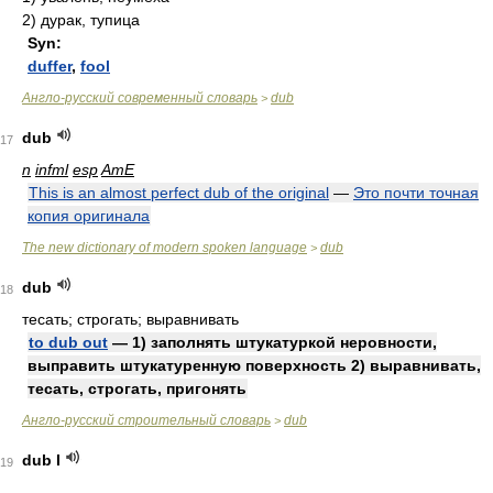
2)
дурак, тупица
Syn:
duffer
,
fool
Англо-русский современный словарь
dub
>
dub
17
n
infml
esp
AmE
This is an almost perfect dub of the original
—
Это почти точная
копия оригинала
The new dictionary of modern spoken language
dub
>
dub
18
тесать; строгать; выравнивать
to dub out
— 1) заполнять штукатуркой неровности,
выправить штукатуренную поверхность 2) выравнивать,
тесать, строгать, пригонять
Англо-русский строительный словарь
dub
>
dub I
19