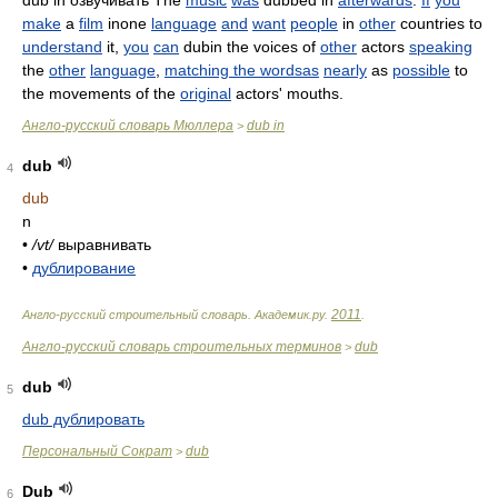
dub in озвучивать The
music
was
dubbed in
afterwards
.
If
you
make
a
film
inone
language
and
want
people
in
other
countries to
understand
it,
you
can
dubin the voices of
other
actors
speaking
the
other
language
,
matching the wordsas
nearly
as
possible
to
the movements of the
original
actors' mouths.
Англо-русский словарь Мюллера
dub in
>
dub
4
dub
n
•
/vt/
выравнивать
•
дублирование
2011
Англо-русский строительный словарь
.
Академик.ру
.
.
Англо-русский словарь строительных терминов
dub
>
dub
5
dub дублировать
Персональный Сократ
dub
>
Dub
6