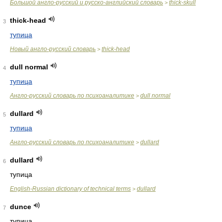
Большой англо-русский и русско-английский словарь
thick-skull
>
thick-head
3
тупица
Новый англо-русский словарь
thick-head
>
dull normal
4
тупица
Англо-русский словарь по психоаналитике
dull normal
>
dullard
5
тупица
Англо-русский словарь по психоаналитике
dullard
>
dullard
6
тупица
English-Russian dictionary of technical terms
dullard
>
dunce
7
тупица