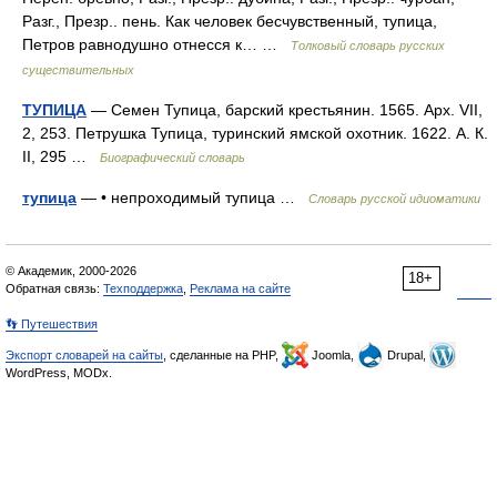
Разг., Презр.. пень. Как человек бесчувственный, тупица,
Петров равнодушно отнесся к… …
Толковый словарь русских
существительных
ТУПИЦА
— Семен Тупица, барский крестьянин. 1565. Арх. VII,
2, 253. Петрушка Тупица, туринский ямской охотник. 1622. А. К.
II, 295 …
Биографический словарь
тупица
— • непроходимый тупица …
Словарь русской идиоматики
© Академик, 2000-2026
18+
Обратная связь:
Техподдержка
,
Реклама на сайте
👣 Путешествия
Экспорт словарей на сайты
, сделанные на PHP,
Joomla,
Drupal,
WordPress, MODx.