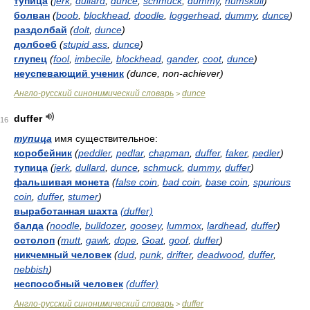
тупица
(
jerk
,
dullard
,
dunce
,
schmuck
,
dummy
,
numskull
)
болван
(
boob
,
blockhead
,
doodle
,
loggerhead
,
dummy
,
dunce
)
раздолбай
(
dolt
,
dunce
)
долбоеб
(
stupid ass
,
dunce
)
глупец
(
fool
,
imbecile
,
blockhead
,
gander
,
coot
,
dunce
)
неуспевающий ученик
(dunce, non-achiever)
Англо-русский синонимический словарь
dunce
>
duffer
16
тупица
имя существительное:
коробейник
(
peddler
,
pedlar
,
chapman
,
duffer
,
faker
,
pedler
)
тупица
(
jerk
,
dullard
,
dunce
,
schmuck
,
dummy
,
duffer
)
фальшивая монета
(
false coin
,
bad coin
,
base coin
,
spurious
coin
,
duffer
,
stumer
)
выработанная шахта
(duffer)
балда
(
noodle
,
bulldozer
,
goosey
,
lummox
,
lardhead
,
duffer
)
остолоп
(
mutt
,
gawk
,
dope
,
Goat
,
goof
,
duffer
)
никчемный человек
(
dud
,
punk
,
drifter
,
deadwood
,
duffer
,
nebbish
)
неспособный человек
(duffer)
Англо-русский синонимический словарь
duffer
>