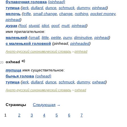
булавочная головка
(pinhead)
тупица
(
jerk
,
dullard
,
dunce
,
schmuck
,
dummy
,
pinhead
)
мелочь
(
trifle
,
small change
,
change
,
nothing
,
pocket money
,
pinhead
)
дурак
(
fool
,
stupid
,
idiot
,
goof
,
mutt
,
pinhead
)
имя прилагательное:
маленький
(
small
,
little
,
petite
,
puny
,
diminutive
,
pinhead
)
с маленькой головкой
(pinhead,
pinheaded
)
Англо-русский синонимический словарь
pinhead
>
oxhead
20
тупица
имя существительное:
бычья голова
(oxhead)
тупица
(
jerk
,
dullard
,
dunce
,
schmuck
,
dummy
,
oxhead
)
Англо-русский синонимический словарь
oxhead
>
Страницы
Следующая
→
1
2
3
4
5
6
7