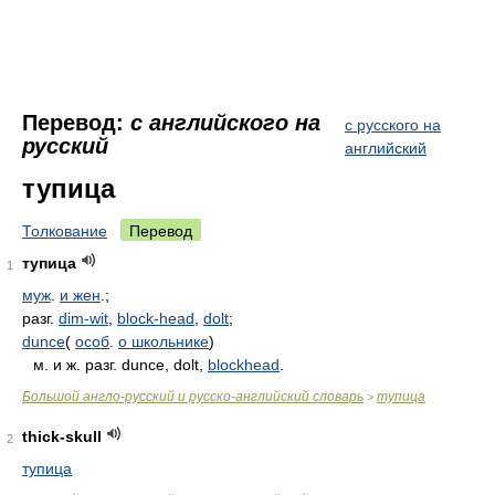
Перевод:
с английского на
с русского на
русский
английский
тупица
Толкование
Перевод
тупица
1
муж
.
и жен
.;
разг.
dim-wit
,
block-head
,
dolt
;
dunce
(
особ
.
о школьнике
)
м. и ж. разг. dunce, dolt,
blockhead
.
Большой англо-русский и русско-английский словарь
тупица
>
thick-skull
2
тупица