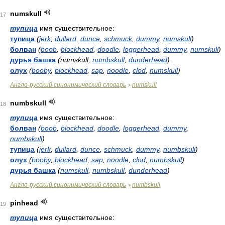
numskull
17
тупица
имя существительное:
тупица
(
jerk
,
dullard
,
dunce
,
schmuck
,
dummy
,
numskull
)
болван
(
boob
,
blockhead
,
doodle
,
loggerhead
,
dummy
,
numskull
)
дурья башка
(numskull,
numbskull
,
dunderhead
)
олух
(
booby
,
blockhead
,
sap
,
noodle
,
clod
,
numskull
)
Англо-русский синонимический словарь
numskull
>
numbskull
18
тупица
имя существительное:
болван
(
boob
,
blockhead
,
doodle
,
loggerhead
,
dummy
,
numbskull
)
тупица
(
jerk
,
dullard
,
dunce
,
schmuck
,
dummy
,
numbskull
)
олух
(
booby
,
blockhead
,
sap
,
noodle
,
clod
,
numbskull
)
дурья башка
(
numskull
,
numbskull
,
dunderhead
)
Англо-русский синонимический словарь
numbskull
>
pinhead
19
тупица
имя существительное: