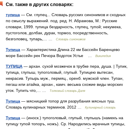
См. также в других словарях:
тупица
— См. глупец... Словарь русских синонимов и сходных
по смыслу выражений. под. ред. Н. Абрамова, М.: Русские
словари, 1999. тупица бездарность, глупец, тупой; некумека,
пустоголов, долбак, дурак, тормоз, посредственность,
безголовец, тупарь,… …
Словарь синонимов
Тупица
— Характеристика Длина 22 км Бассейн Баренцево
море Бассейн рек Печора Водоток Устье …
Википедия
ТУПИЦА
— архан. сухой мозжечок в трубке пера, душа. | Тупик,
тупица, глупыш, тупоголовый, глупый. Тупицею вытесан,
некрасив. Тупырь муж., пермяц., оренб. мужской член. Тупан,
пегаш или атайка, архан., камч. весьма схожие виды морских
уток. Тупить что,… …
Толковый словарь Даля
Тупица
— мясницкий топор для разрубания мясных туш.
Словарь кулинарных терминов. 2012 …
Кулинарный словарь
Тупица
— (иноск.) тупоголовый, глупый, глупышъ (намекъ на
тупицу тупой топоръ, ножъ). Ср. Народились мрачныя тупицы,