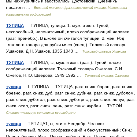
мы нахмурились и заострились. Достоевскій. Дневникъ
писателя …
Большой толково-фразеологический словарь Михельсона
(оригинальная орфография)
ТУПИЦА
— ТУПИЦА, тупицы. 1. муж. и жен. Тупой,
неспособный, непонятливый, плохо соображающий человек
(разг. пренебр.). В школе он считался тупицей. 2. жен. Род
тяжелого топора для рубки мяса (спец.). Толковый словарь
Ушакова. Д.Н. Ушаков. 1935 1940 …
Толковый словарь Ушакова
ТУПИЦА
— ТУПИЦА, ы, муж. и жен. (разг.). Тупой, плохо
соображающий человек. Толковый словарь Ожегова. С.И.
Ожегов, Н.Ю. Шведова. 1949 1992 …
Толковый словарь Ожегова
тупица
— I. ТУПИЦА ТУПИЦА, разг. сниж. баран, разг. сниж.
бревно, разг. сниж. дуб, разг. сниж. дубина, разг. сниж. дуболом,
разг. сниж. дуботол, разг. сниж. дуботряс, разг. сниж. лопух, разг.
сниж. осел, разг. сниж. пень, разг. сниж. чурбан ТУПОЙ …
Словарь-тезаурус синонимов русской речи
тупица
— ТУПИЦА1, ы, м и ж Неодобр. Человек
непонятливый, плохо соображающий и бесчувственный; Син.:
Перен. бревно, Разг., Презр.. дубина, Разг., Презр.. чурбан,