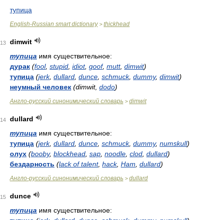
тупица
English-Russian smart dictionary
thickhead
>
dimwit
13
тупица
имя существительное:
дурак
(
fool
,
stupid
,
idiot
,
goof
,
mutt
,
dimwit
)
тупица
(
jerk
,
dullard
,
dunce
,
schmuck
,
dummy
,
dimwit
)
неумный человек
(dimwit,
dodo
)
Англо-русский синонимический словарь
dimwit
>
dullard
14
тупица
имя существительное:
тупица
(
jerk
,
dullard
,
dunce
,
schmuck
,
dummy
,
numskull
)
олух
(
booby
,
blockhead
,
sap
,
noodle
,
clod
,
dullard
)
бездарность
(
lack of talent
,
hack
,
Ham
,
dullard
)
Англо-русский синонимический словарь
dullard
>
dunce
15
тупица
имя существительное: