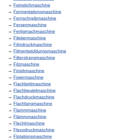
→
Feinstichmaschine
→
Fermentationsmaschine
→
Fernschreibmaschine
→
Fersenmaschine
→
Fertigmachmaschine
→
Filetiermaschine
→
Filmdruckmaschine
→
Filmentwicklungsmaschine
→
Filterstrangmaschine
→
Filzmaschine
→
Finishmaschine
→
Fixiermaschine
→
Flachbettmaschine
→
Flachbeutelmaschine
→
Flachdruckmaschine
→
Flachfangmaschine
→
Flammmaschine
→
Flämmmaschine
→
Flechtmaschine
→
Flexodruckmaschine
→
Flotationsmaschine