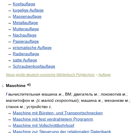
→
Kopfauflage
→
kugelige Auflage
→
Massenauflage
→
Metallauflage
→
Mutterauflage
→
Nachauflage
→
Papierauflage
→
prismatische Auflage
→
Radierauflage
→
satte Auflage
→
Schraubenkopfauflage
Neue große deutsch-russische Wörterbuch Polytechnic
Auflage
>
Maschine
6
f
вычислительная машина
ж.
, ВМ; двигатель
м.
; локомотив
м.
;
магнитофон
м. (с малой скоростью
); машина
ж.
; механизм
м.
;
станок
м.
; устройство
с.
→
Maschine mit Bürsten- und Transportschnecken
→
Maschine mit fest verdrahtetem Programm
→
Maschine mit Vollschnittbohrkopf
→
Maschine zur Steuerung der relationalen Datenbank