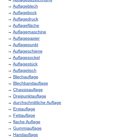
→
Auflageblech
→
Auflagebock
→
Auflagedruck
→
Auflagefläche
→
Auflagemaschine
→
Auflagepapier
→
Auflagepunkt
→
Auflageschiene
→
Auflagesockel
→
Auflagestück
→
Auflagetisch
→
Blechauflage
→
Blechbandauflage
→
Chassisauflage
→
Dreipunktauflage
→
durchschnittliche Auflage
→
Erstauflage
→
Fettauflage
→
flache Auflage
→
Gummiauflage
→
Handauflage