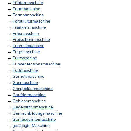
→
Fördermaschine
→
Formmaschine
→
Formatmaschine
→
Forstkulturmaschine
→
Frankiermaschine
→
Fräsmaschine
→
Freikolbenmaschine
→
Friemelmaschine
→
Fügemaschine
→
Füllmaschine
→
Funkenerosionsmaschine
→
Fußmaschine
→
Garnettmaschine
→
Gasmaschine
→
Gasgebläsemaschine
→
Gaufriermaschine
→
Gebläsemaschine
→
Gegenstrichmaschine
→
Gemischbildungsmaschine
→
Gemüseerntemaschine
→
gesättigte Maschine