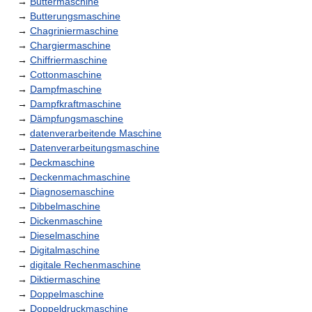
→
Buttermaschine
→
Butterungsmaschine
→
Chagriniermaschine
→
Chargiermaschine
→
Chiffriermaschine
→
Cottonmaschine
→
Dampfmaschine
→
Dampfkraftmaschine
→
Dämpfungsmaschine
→
datenverarbeitende Maschine
→
Datenverarbeitungsmaschine
→
Deckmaschine
→
Deckenmachmaschine
→
Diagnosemaschine
→
Dibbelmaschine
→
Dickenmaschine
→
Dieselmaschine
→
Digitalmaschine
→
digitale Rechenmaschine
→
Diktiermaschine
→
Doppelmaschine
→
Doppeldruckmaschine