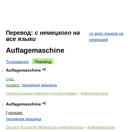
Перевод:
с немецкого на
со всех языков на
все языки
немецкий
Auflagemaschine
Толкование
Перевод
Auflagemaschine
1
сущ.
полигр.
тиражная машина
Универсальный немецко-русский словарь
Auflagemaschine
>
Auflagemaschine
2
f
полигр.
тиражная машина
Deutsch-Russische Wörterbuch polytechnischen
Auflagemaschine
>