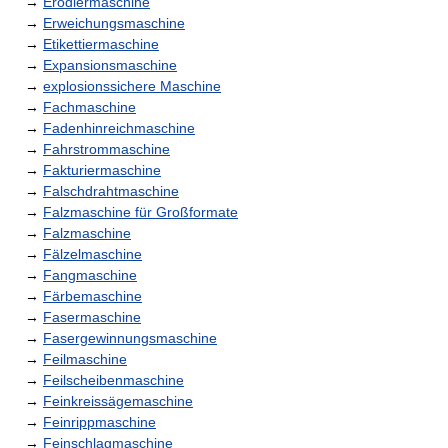
→
Erodiermaschine
→
Erweichungsmaschine
→
Etikettiermaschine
→
Expansionsmaschine
→
explosionssichere Maschine
→
Fachmaschine
→
Fadenhinreichmaschine
→
Fahrstrommaschine
→
Fakturiermaschine
→
Falschdrahtmaschine
→
Falzmaschine für Großformate
→
Falzmaschine
→
Fälzelmaschine
→
Fangmaschine
→
Färbemaschine
→
Fasermaschine
→
Fasergewinnungsmaschine
→
Feilmaschine
→
Feilscheibenmaschine
→
Feinkreissägemaschine
→
Feinrippmaschine
→
Feinschlagmaschine