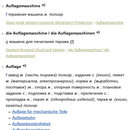
Auflagemaschine
3
f
тиражная машина
ж. полигр.
Neue große deutsch-russische Wörterbuch Polytechnic
Auflagemaschine
>
die Auflagemaschine / die Auflagemaschinen
4
n
машина для печатания тиража
(f)
Deutsch-Russisch Druck und Verlags
die Auflagemaschine / die
>
Auflagemaschinen
Auflage
5
f
завод
м. (часть тиража
)
полигр.
; издание
с. (книги
); лимит
м. (материалов, электроэнергии
); норма
ж. (выработки,
поставок
)
эк.
; опора
ж.
; опорная поверхность
ж.
; плановое
задание
с.
; подложка
ж.
; подставка
ж.
; прилегание
с.
;
прокладка
ж.
; серия
ж. (однородных изделий
); тираж
м. (книги,
газеты
)
полигр.
→
Auflage für mechanische Teile
→
Auflagebahn
→
Auflagebeständigkeit
→
Auflagebezeichnung