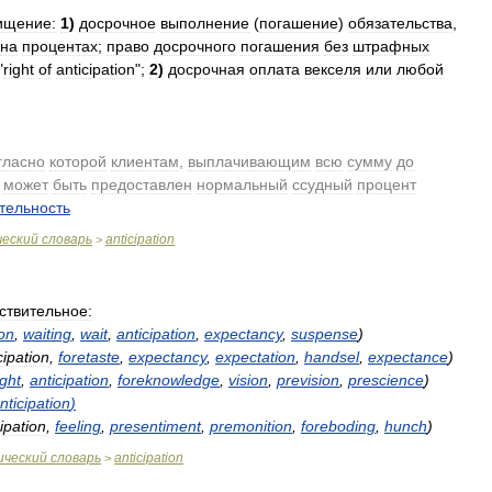
ищение:
1
)
досрочное
выполнение
(
погашение
)
обязательства
,
на
процентах
;
право
досрочного
погашения
без
штрафных
"
right
of
anticipation
";
2
)
досрочная
оплата
векселя
или
любой
гласно
которой
клиентам
,
выплачивающим
всю
сумму
до
,
может
быть
предоставлен
нормальный
ссудный
процент
.
тельность
.
ческий
словарь
anticipation
>
ствительное:
on
,
waiting
,
wait
,
anticipation
,
expectancy
,
suspense
)
cipation
,
foretaste
,
expectancy
,
expectation
,
handsel
,
expectance
)
ight
,
anticipation
,
foreknowledge
,
vision
,
prevision
,
prescience
)
nticipation
)
ipation
,
feeling
,
presentiment
,
premonition
,
foreboding
,
hunch
)
ический
словарь
anticipation
>