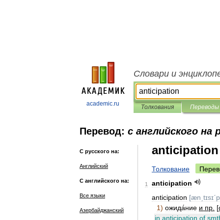
Словари и энциклоп
academic.ru
Толкования
Переводы
Перевод:
с английского на 
anticipation
С русского на:
Английский
Толкование
Перев
С английского на:
anticipation
1
Все языки
anticipation
[
ænˏtɪsɪˊp
1
)
ожида́ние
и
пр
.
[
Азербайджанский
in
anticipation
of
smt