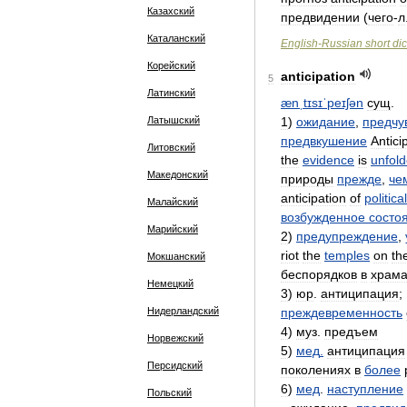
Казахский
предвидении
(
чего
-
л
Каталанский
English
-
Russian
short
dic
Корейский
anticipation
5
Латинский
ænˌtɪsɪˈpeɪʃən
сущ
.
Латышский
1
)
ожидание
,
предчу
предвкушение
Antici
Литовский
the
evidence
is
unfol
Македонский
природы
прежде
,
че
anticipation
of
political
Малайский
возбужденное
состо
Марийский
2
)
предупреждение
,
riot
the
temples
on
th
Мокшанский
беспорядков
в
храма
Немецкий
3
)
юр
.
антиципация
;
Нидерландский
преждевременность
4
)
муз
.
предъем
Норвежский
5
)
мед
.
антиципация
Персидский
поколениях
в
более
6
)
мед
.
наступление
Польский