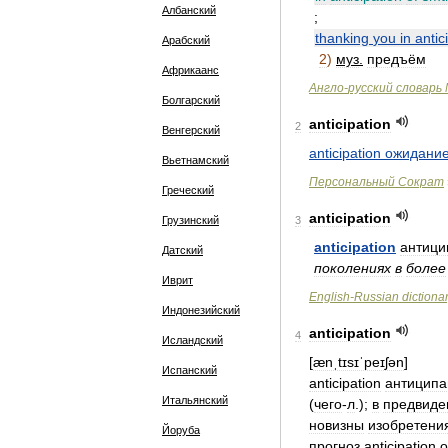
Албанский
;
thanking
you
in
antic
Арабский
2
)
муз
.
предъём
Африкаанс
Англо
-
русский
словарь
Болгарский
anticipation
2
Венгерский
anticipation
ожидани
Вьетнамский
Персональный
Сократ
Греческий
anticipation
Грузинский
3
anticipation
антици
Датский
поколениях
в
более
Иврит
English
-
Russian
dictiona
Индонезийский
anticipation
4
Исландский
[
ænˌtɪsɪˈpeɪʃən
]
Испанский
anticipation
антиципа
Итальянский
(
чего
-
л
.);
в
предвиде
новизны
изобретени
Йоруба
прогноз
anticipation