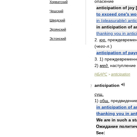
опасение
Хорватский
anticipation
of
joy
Чешский
to
exceed
one
'
s
wo
in
(
pleasurable
)
antic
Шведский
in
anticipation
of
a
Эрзянский
thanking
you
in
antic
Эстонский
2
.
юр
.
преждевремен
(
чего
-
л
.
)
anticipation
of
pay
3
.
1
)
преждевременн
2
)
мед
.
наступление
НБАРС
anticipation
>
anticipation
7
сущ
.
1
)
общ
.
предвидени
in
anticipation
of
a
thanking
you
in
ant
We
are
in
such
a
st
Ожидание
политич
See: