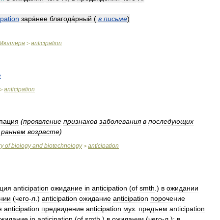
ipation
зара́нее
благода́рный
(
в
письме
)
Мюллера
anticipation
>
е
anticipation
>
пация
(
проявление
признаков
заболевания
в
последующих
раннем
возрасте
)
ry
of
biology
and
biotechnology
anticipation
>
ция
anticipation
ожидание
in
anticipation
(
of
smth
.)
в
ожидании
нии
(
чего
-
л
.)
anticipation
ожидание
anticipation
порочение
я
anticipation
предвидение
anticipation
муз
.
предъем
anticipation
ожидание
in
anticipation
(
of
smth
.)
в
ожидании
(
чего
-
л
.);
в