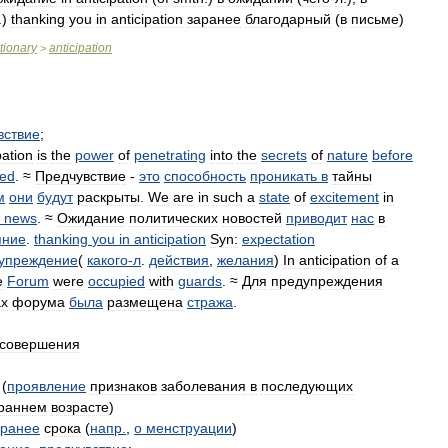
.)
thanking
you
in
anticipation
заранее
благодарный
(
в
письме
)
tionary
anticipation
>
вствие
;
pation
is
the
power
of
penetrating
into
the
secrets
of
nature
before
ded
. ≈
Предчувствие
-
это
способность
проникать
в
тайны
м
они
будут
раскрыты
.
We
are
in
such
a
state
of
excitement
in
news
. ≈
Ожидание
политических
новостей
приводит
нас
в
яние
.
thanking
you
in
anticipation
Syn:
expectation
упреждение
(
какого
-
л
.
действия
,
желания
)
In
anticipation
of
a
e
Forum
were
occupied
with
guards
. ≈
Для
предупреждения
х
форума
была
размещена
стража
.
совершения
(
проявление
признаков
заболевания
в
последующих
раннем
возрасте
)
ранее
срока
(
напр
.
,
о
менструации
)