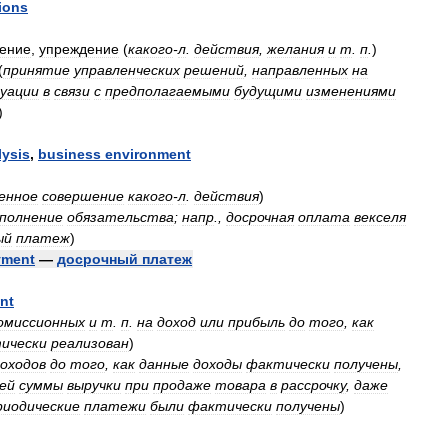
tions
ение
,
упреждение
(
какого
-
л
.
действия
,
желания
и
т
.
п
.
)
(
принятие
управленческих
решений
,
направленных
на
уации
в
связи
с
предполагаемыми
будущими
изменениями
)
lysis
,
business
environment
енное
совершение
какого
-
л
.
действия
)
полнение
обязательства
;
напр
.,
досрочная
оплата
векселя
ый
платеж
)
yment
—
досрочный
платеж
nt
омиссионных
и
т
.
п
.
на
доход
или
прибыль
до
того
,
как
ически
реализован
)
оходов
до
того
,
как
данные
доходы
фактически
получены
,
ей
суммы
выручки
при
продаже
товара
в
рассрочку
,
даже
риодические
платежи
были
фактически
получены
)