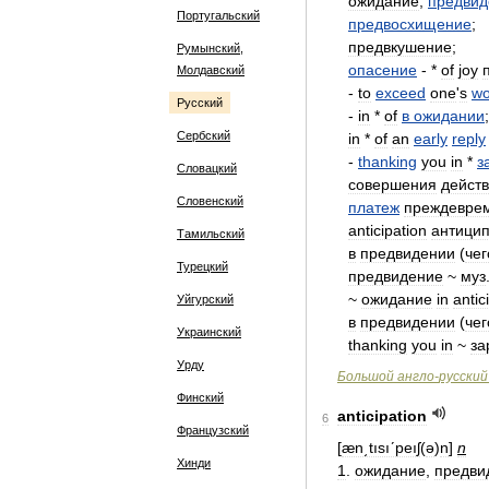
ожидание
,
предвид
Португальский
предвосхищение
;
предвкушение
;
Румынский,
опасение
- *
of
joy
Молдавский
-
to
exceed
one
'
s
wo
Русский
-
in
*
of
в
ожидании
;
Сербский
in
*
of
an
early
reply
-
thanking
you
in
*
з
Словацкий
совершения
дейст
Словенский
платеж
преждевре
anticipation
антици
Тамильский
в
предвидении
(
чег
Турецкий
предвидение
~
муз
~
ожидание
in
antic
Уйгурский
в
предвидении
(
чег
Украинский
thanking
you
in
~
за
Урду
Большой
англо
-
русский
Финский
anticipation
6
Французский
[
æn͵tısıʹpeıʃ
(
ə
)
n
]
n
Хинди
1
.
ожидание
,
предви