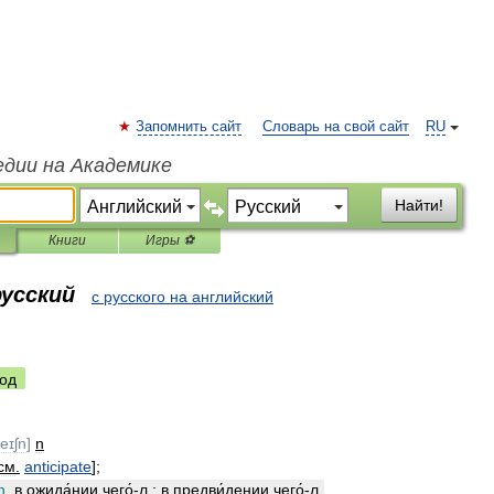
Запомнить сайт
Словарь на свой сайт
RU
едии на Академике
Найти!
Книги
Игры ⚽
русский
с русского на английский
од
eɪʃn
]
n
см
.
anticipate
];
h
.
в
ожида́нии
чего́
-
л
.;
в
предви́дении
чего́
-
л
.