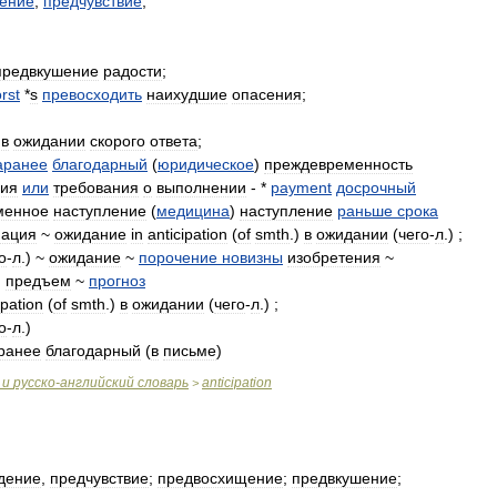
ение
,
предчувствие
;
предвкушение
радости
;
rst
*
s
превосходить
наихудшие
опасения
;
в
ожидании
скорого
ответа
;
аранее
благодарный
(
юридическое
)
преждевременность
вия
или
требования
о
выполнении
- *
payment
досрочный
менное
наступление
(
медицина
)
наступление
раньше
срока
пация
~
ожидание
in
anticipation
(
of
smth
.)
в
ожидании
(
чего
-
л
.) ;
о
-
л
.) ~
ожидание
~
порочение
новизны
изобретения
~
.
предъем
~
прогноз
ipation
(
of
smth
.)
в
ожидании
(
чего
-
л
.) ;
о
-
л
.)
ранее
благодарный
(
в
письме
)
и
русско
-
английский
словарь
anticipation
>
дение
,
предчувствие
;
предвосхищение
;
предвкушение
;