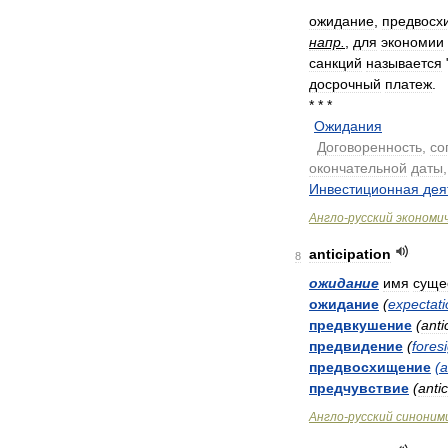
* * *
ожидание
,
предвосх
напр
.
,
для
экономии
санкций
называется
досрочный
платеж
.
* * *
Ожидания
.
Договоренность
,
со
окончательной
даты
Инвестиционная
дея
Англо
-
русский
экономи
anticipation
8
ожидание
имя
суще
ожидание
(
expectati
предвкушение
(
anti
предвидение
(
fores
предвосхищение
(
a
предчувствие
(
antic
Англо
-
русский
синоним