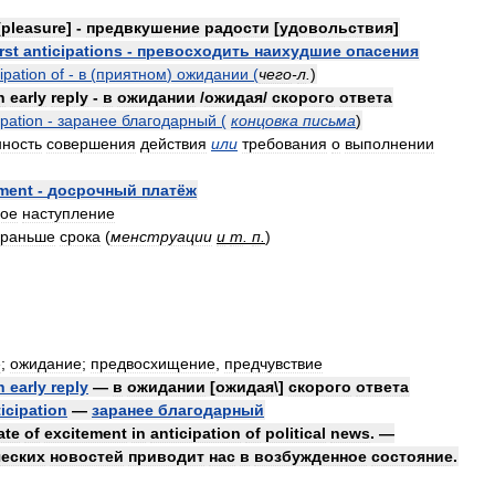
[
pleasure
] -
предвкушение
радости
[
удовольствия
]
rst
anticipations
-
превосходить
наихудшие
опасения
ipation
of
-
в
(
приятном
)
ожидании
(
чего
-
л
.
)
n
early
reply
-
в
ожидании
/
ожидая
/
скорого
ответа
ipation
-
заранее
благодарный
(
концовка
письма
)
ность
совершения
действия
или
требования
о
выполнении
ment
-
досрочный
платёж
ое
наступление
раньше
срока
(
менструации
и
т
.
п
.
)
е
;
ожидание
;
предвосхищение
,
предчувствие
n
early
reply
—
в
ожидании
[
ожидая
\]
скорого
ответа
icipation
—
заранее
благодарный
ate
of
excitement
in
anticipation
of
political
news
. —
еских
новостей
приводит
нас
в
возбужденное
состояние
.