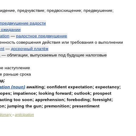
видение
,
предчувствие
;
предвосхищение
;
предвкушение
;
предвкушение
радости
ожидании
pation
—
радостное
предвкушение
енность
совершения
действия
или
требования
о
выполнении
nt
—
досрочный
платёж
s
—
облигации
,
выпускаемые
под
будущие
налоговые
ое
наступление
е
раньше
срока
яд:
ation
(
noun
)
awaiting
;
confident
expectation
;
expectancy
;
opes
;
impatience
;
looking
forward
;
outlook
;
prospect
acting
too
soon
;
apprehension
;
foreboding
;
foresight
;
ion
;
jumping
the
gun
;
premonition
;
presentiment
tionary
anticipation
>