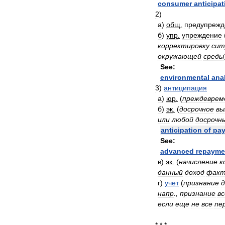
consumer
anticipa
2
)
а
)
общ
.
предупрежд
б
)
упр
.
упреждение
корректировку
сит
окружающей
среды
See:
environmental
ana
3
)
антиципация
а
)
юр
.
(
преждеврем
б
)
эк
.
(
досрочное
вы
или
любой
досрочн
anticipation
of
pa
See:
advanced
repayme
в
)
эк
.
(
начисление
к
данный
доход
факт
г
)
учет
(
признание
д
напр
.,
признание
вс
если
еще
не
все
пе