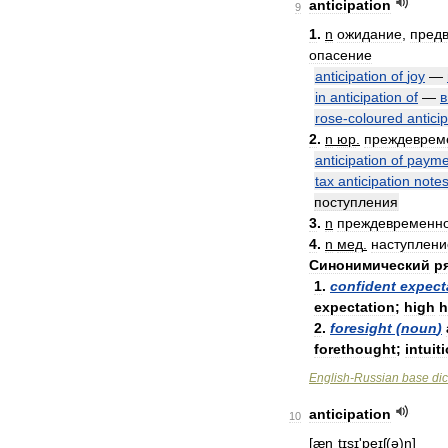
anticipation
9
1
.
n
ожидание
,
пред
опасение
anticipation
of
joy
—
in
anticipation
of
—
в
rose
-
coloured
antici
2
.
n
юр
.
преждеврем
anticipation
of
payme
tax
anticipation
note
поступления
3
.
n
преждевременн
4
.
n
мед
.
наступлени
Синонимический
р
1
.
confident
expect
expectation
;
high
h
2
.
foresight
(
noun
)
forethought
;
intuit
English
-
Russian
base
dic
anticipation
10
[
ænˌtɪsɪ
'
peɪʃ
(
ə
)
n
]