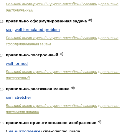
Большой англо-русский и русско-английский словарь
правильно
>
расположенный
правильно сформулированная задача
13
мат
.
well-formulated problem
Большой англо-русский и русско-английский словарь
правильно
>
сформулированная задача
правильно-построенный
14
well-formed
Большой англо-русский и русско-английский словарь
правильно-
>
построенный
правильно-растяжная машина
15
мет
.
stretcher
Большой англо-русский и русско-английский словарь
правильно-
>
растяжная машина
правильно ориентированное изображение
16
(
на микропленке
)
cine-oriented image