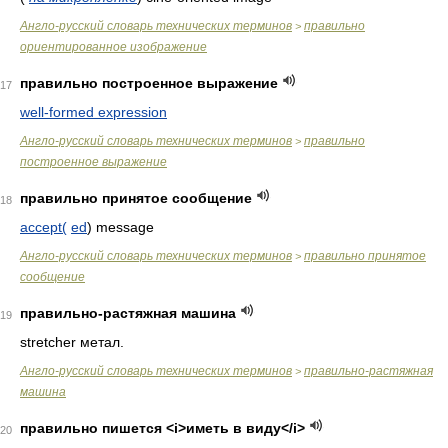
Англо-русский словарь технических терминов
правильно
>
ориентированное изображение
правильно построенное выражение
17
well-formed expression
Англо-русский словарь технических терминов
правильно
>
построенное выражение
правильно принятое сообщение
18
accept(
ed
) message
Англо-русский словарь технических терминов
правильно принятое
>
сообщение
правильно-растяжная машина
19
stretcher метал.
Англо-русский словарь технических терминов
правильно-растяжная
>
машина
правильно пишется <i>иметь в виду</i>
20