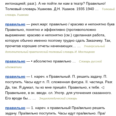
интонацией; разг.). А не пойти ли нам в театр? Правильно!
Толковый словарь Ушакова. Д.Н. Ушаков. 1935 1940 …
Толковый
словарь Ушакова
правильно
— рекл.жарг. правильно / красиво и непонятно букв
Правильно, понятно и эффективно (противоположно
выражению: красиво и непонятно (см.) сделанная работа,
которую обычно именно поэтому трудно сдать Заказчику. Так,
прочитав хорошие отчеты начинающих… …
Универсальный
дополнительный практический толковый словарь И. Мостицкого
правильно
— • абсолютно правильно …
Словарь русской
идиоматики
правильно
— I. нареч. к Правильный. П. решить задачу. П.
поступить. Часы идут п. П. сложенная фигура. II. частица. Разг.
Да, так. Я думал, ты ко мне пришёл. Правильно, к тебе. ◁
Правильнее, в зн. вводн. сл. Употр. для уточнения сказанного.
Его вроде бы… …
Энциклопедический словарь
правильно
— 1. нареч. к правильный Пра/вильно решить
задачу. Пра/вильно поступить. Часы идут пра/вильно. Пра/