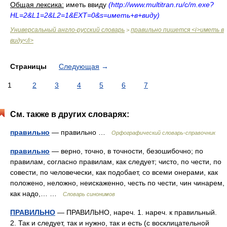
Общая лексика:
иметь ввиду
(http://www.multitran.ru/c/m.exe?
HL=2&L1=2&L2=1&EXT=0&s=иметь+в+виду)
Универсальный англо-русский словарь
правильно пишется <i>иметь в
>
виду</i>
Страницы
Следующая
→
1
2
3
4
5
6
7
См. также в других словарях:
правильно
— правильно …
Орфографический словарь-справочник
правильно
— верно, точно, в точности, безошибочно; по
правилам, согласно правилам, как следует; чисто, по чести, по
совести, по человечески, как подобает, со всеми онерами, как
положено, неложно, неискаженно, честь по чести, чин чинарем,
как надо,… …
Словарь синонимов
ПРАВИЛЬНО
— ПРАВИЛЬНО, нареч. 1. нареч. к правильный.
2. Так и следует, так и нужно, так и есть (с восклицательной