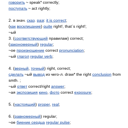
говорить
~ speak* correctly;
поступать
~ act rightly;
2. в знач.
сказ
.
разг
.
it is correct
;
(
как
восклицание
)
quite
right!, that`s right!;
~ый
3. (
соответствующий
правилам) correct;
(
закономерный
)
regular
;
~ое
произношение
correct
pronunciation
;
~ый
глагол
regular verb
;
4. (
верный
,
точный
) right, correct;
сделать
~ый
вывод
из чего-л. draw* the right
conclusion
from
smth. ;
~ый
ответ
correct/right
answer
;
~ая
экспозиция
кино
,
фото
correct
exposure
;
5. (
настоящий
)
proper
,
real
;
6. (
равномерный
) regular;
~ое
биение сердца
regular pulse
;