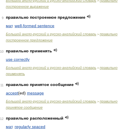
Большой англо-русский и русско-английский словарь
правильно
>
построенное выражение
правильно построенное предложение
9
мат
.
well-formed sentence
Большой англо-русский и русско-английский словарь
правильно
>
построенное предложение
правильно применять
10
use correctly
Большой англо-русский и русско-английский словарь
правильно
>
применять
правильно принятое сообщение
11
accept
(ed)
message
Большой англо-русский и русско-английский словарь
правильно
>
принятое сообщение
правильно расположенный
12
мат
.
regularly spaced