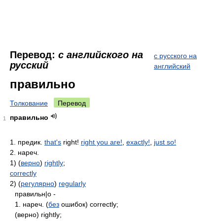
Перевод:
с английского на
с русского на
русский
английский
правильно
Толкование
Перевод
правильно
1
1. предик.
that's
right!
right you are!
,
exactly!
,
just so!
2. нареч.
1) (
верно
)
rightly
;
correctly
2) (
регулярно
)
regularly
правильн|о -
1. нареч. (
без
ошибок) correctly;
(верно) rightly;