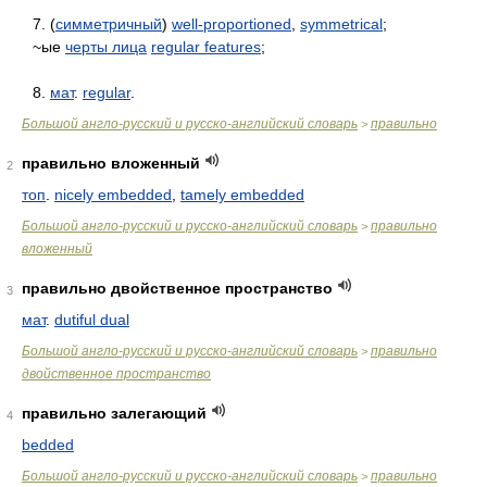
7. (
симметричный
)
well-proportioned
,
symmetrical
;
~ые
черты лица
regular features
;
8.
мат
.
regular
.
Большой англо-русский и русско-английский словарь
правильно
>
правильно вложенный
2
топ
.
nicely embedded
,
tamely embedded
Большой англо-русский и русско-английский словарь
правильно
>
вложенный
правильно двойственное пространство
3
мат
.
dutiful dual
Большой англо-русский и русско-английский словарь
правильно
>
двойственное пространство
правильно залегающий
4
bedded
Большой англо-русский и русско-английский словарь
правильно
>