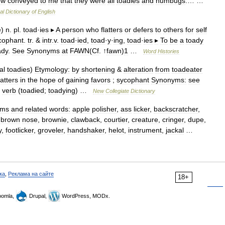
ow
conveyed
to
me
that
they
were
all
toadies
and
humbugs
.… …
al
Dictionary
of
English
ē
)
n
.
pl
.
toad
·
ies
▸
A
person
who
flatters
or
defers
to
others
for
self
cophant
.
tr
. &
intr
.
v
.
toad
·
ied
,
toad
·
y
·
ing
,
toad
·
ies
▸
To
be
a
toady
ady
.
See
Synonyms
at
FAWN
(
Cf
. ↑
fawn
)
1
…
Word
Histories
al
toadies
)
Etymology:
by
shortening
&
alteration
from
toadeater
latters
in
the
hope
of
gaining
favors
;
sycophant
Synonyms:
see
verb
(
toadied
;
toadying
) …
New
Collegiate
Dictionary
yms
and
related
words:
apple
polisher
,
ass
licker
,
backscratcher
,
,
brown
nose
,
brownie
,
clawback
,
courtier
,
creature
,
cringer
,
dupe
,
y
,
footlicker
,
groveler
,
handshaker
,
helot
,
instrument
,
jackal
…
ка
,
Реклама на сайте
18+
omla,
Drupal,
WordPress, MODx.