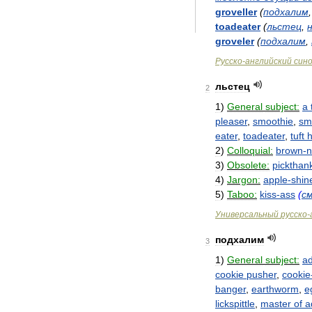
groveller
(
подхалим
toadeater
(
льстец
,
groveler
(
подхалим
,
Русско
-
английский
син
льстец
2
1
)
General
subject:
a
pleaser
,
smoothie
,
sm
eater
,
toadeater
,
tuft
h
2
)
Colloquial:
brown
-
n
3
)
Obsolete:
pickthan
4
)
Jargon:
apple
-
shin
5
)
Taboo:
kiss
-
ass
(
с
Универсальный
русско
-
подхалим
3
1
)
General
subject:
ad
cookie
pusher
,
cookie
banger
,
earthworm
,
e
lickspittle
,
master
of
a