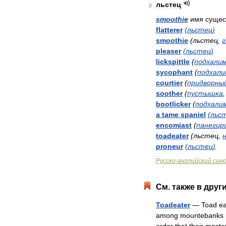
льстец
8
smoothie
имя
сущес
flatterer
(
льстец
)
smoothie
(
льстец
,
pleaser
(
льстец
)
lickspittle
(
подхали
sycophant
(
подхали
courtier
(
придворны
soother
(
пустышка
bootlicker
(
подхали
a
tame
spaniel
(
льс
encomiast
(
панегир
toadeater
(
льстец
,
proneur
(
льстец
)
Русско
-
английский
син
См
.
также
в
друг
Toadeater
—
Toad
ea
among
mountebanks