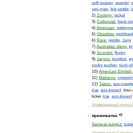
soft
-
soaper
,
spaniel
,
yes
-
man
,
lick
-
spittle
,
2
)
Zoology:
jackal
3
)
Colloquial:
back
-
sc
4
)
American:
waterm
5
)
Obsolete:
pickthan
6
)
Rare:
reptile
,
zany
7
)
Australian
slang:
b
8
)
Scornful:
flunky
9
)
Jargon:
bootlick
,
e
cooky
pusher
,
suck
-
of
10
)
American
English:
11
)
Makarov:
creepin
12
)
Taboo:
ass
-
crawle
(
см
.
ass
-
kisser
)
,
kiss
-
licker
(
см
.
ass
-
kisser
)
Универсальный
русско
-
приживалка
4
General
subject:
toad
Универсальный
русско
-