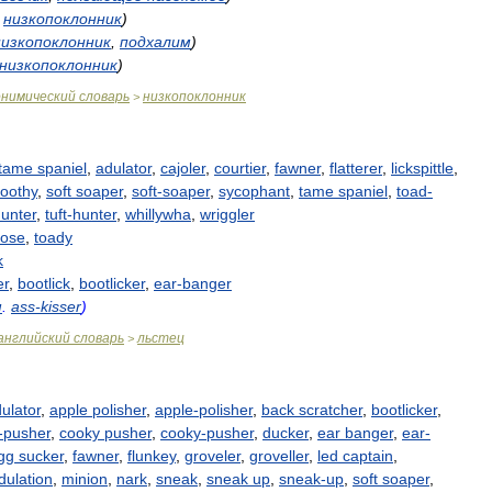
,
низкопоклонник
)
низкопоклонник
,
подхалим
)
низкопоклонник
)
онимический
словарь
низкопоклонник
>
tame
spaniel
,
adulator
,
cajoler
,
courtier
,
fawner
,
flatterer
,
lickspittle
,
oothy
,
soft
soaper
,
soft
-
soaper
,
sycophant
,
tame
spaniel
,
toad
-
unter
,
tuft
-
hunter
,
whillywha
,
wriggler
ose
,
toady
k
er
,
bootlick
,
bootlicker
,
ear
-
banger
м
.
ass
-
kisser
)
английский
словарь
льстец
>
ulator
,
apple
polisher
,
apple
-
polisher
,
back
scratcher
,
bootlicker
,
-
pusher
,
cooky
pusher
,
cooky
-
pusher
,
ducker
,
ear
banger
,
ear
-
gg
sucker
,
fawner
,
flunkey
,
groveler
,
groveller
,
led
captain
,
dulation
,
minion
,
nark
,
sneak
,
sneak
up
,
sneak
-
up
,
soft
soaper
,