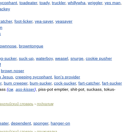
sycophant
,
toadeater
,
toady
,
truckler
,
whillywha
,
wriggler
,
yes
man
,
lackey
ratcher
,
foot
-
licker
,
yea
-
sayer
,
yeasayer
an
k
rownnose
,
browntongue
gg
-
sucker
,
suck
-
up
,
waterboy
,
weasel
,
snurge
,
cookie
pusher
f
brown
noser
g
Jesus
,
creeping
sycophant
,
lion
'
s
provider
r
,
bum
creeper
,
bum
-
sucker
,
cock
-
sucker
,
fart
-
catcher
,
fart
-
sucker
ass
(
см
.
ass
-
kisser
)
,
piss
-
pot
emptier
,
shit
-
pot
,
suckass
,
tokus
-
английский
словарь
подхалим
>
eater
,
dependent
,
sponger
,
hanger
-
on
английский
словарь
приживалка
>