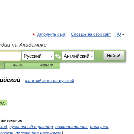
Запомнить сайт
Словарь на свой сайт
RU
едии на Академике
Найти!
Книги
Игры ⚽
лийский
с английского на русский
од
твительное:
ход
,
гусеничный
трактор
,
низкопоклонник
,
ползунки
,
звозчик
,
ползающее
насекомое
)