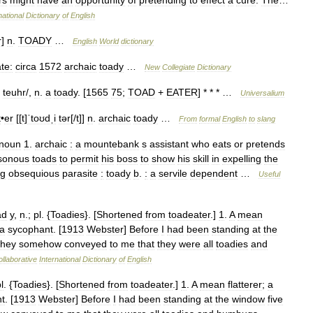
rs
might
have
an
opportunity
of
pretending
to
effect
a
cure
.
The
…
national
Dictionary
of
English
r
]
n
.
TOADY
…
English
World
dictionary
te:
circa
1572
archaic
toady
…
New
Collegiate
Dictionary
teuhr
/,
n
.
a
toady
. [
1565
75
;
TOAD
+
EATER
] * * * …
Universalium
t
•
er
[[
t
]
ˈtoʊdˌi
tər
[/
t
]]
n
.
archaic
toady
…
From
formal
English
to
slang
noun
1
.
archaic
:
a
mountebank
s
assistant
who
eats
or
pretends
sonous
toads
to
permit
his
boss
to
show
his
skill
in
expelling
the
ng
obsequious
parasite
:
toady
b
.
:
a
servile
dependent
…
Useful
ad
y
,
n
.;
pl
. {
Toadies
}. [
Shortened
from
toadeater
.]
1
.
A
mean
a
sycophant
. [
1913
Webster
]
Before
I
had
been
standing
at
the
they
somehow
conveyed
to
me
that
they
were
all
toadies
and
llaborative
International
Dictionary
of
English
l
. {
Toadies
}. [
Shortened
from
toadeater
.]
1
.
A
mean
flatterer
;
a
t
. [
1913
Webster
]
Before
I
had
been
standing
at
the
window
five