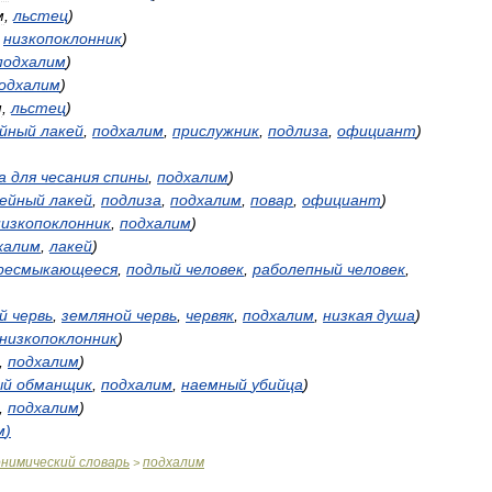
м
,
льстец
)
,
низкопоклонник
)
подхалим
)
одхалим
)
м
,
льстец
)
ейный
лакей
,
подхалим
,
прислужник
,
подлиза
,
официант
)
а
для
чесания
спины
,
подхалим
)
рейный
лакей
,
подлиза
,
подхалим
,
повар
,
официант
)
низкопоклонник
,
подхалим
)
халим
,
лакей
)
ресмыкающееся
,
подлый
человек
,
раболепный
человек
,
й
червь
,
земляной
червь
,
червяк
,
подхалим
,
низкая
душа
)
низкопоклонник
)
,
подхалим
)
ый
обманщик
,
подхалим
,
наемный
убийца
)
,
подхалим
)
м
)
онимический
словарь
подхалим
>