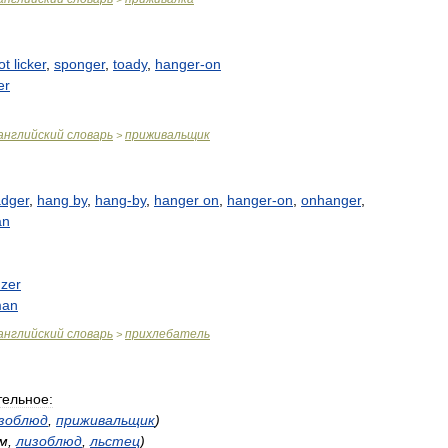
ot
licker
,
sponger
,
toady
,
hanger
-
on
er
английский
словарь
приживальщик
>
adger
,
hang
by
,
hang
-
by
,
hanger
on
,
hanger
-
on
,
onhanger
,
an
zer
an
английский
словарь
прихлебатель
>
тельное:
зоблюд
,
приживальщик
)
м
,
лизоблюд
,
льстец
)