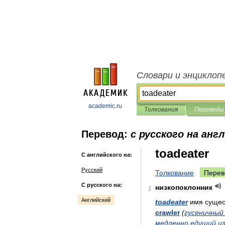
Словари и энциклоп
academic.ru
Толкования
Переводы
Перевод:
с русского на анг
toadeater
С английского на:
Русский
Толкование
Перев
С русского на:
низкопоклонник
1
Английский
toadeater
имя
сущес
crawler
(
гусеничный
медленно
едущий
и