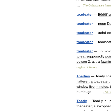
order
that
their
maste
…
The
Collaborative
Inter
toadeater
— [
tōdēt΄ə
toadeater
—
noun
Da
toadeater
— /
tohd
ee
toadeater
—
toad
•
ea
toadeater
—
ˈ ̷ ̷ˌ ̷ ̷ ̷ ̷
to
eat
supposedly
poi
poison
2
.
a
.
:
a
fawni
english
dictionary
Toadies
—
Toady
To
flatterer
;
a
toadeater
;
window
five
minutes
,
humbugs
.… …
The
Co
Toady
—
Toad
y
,
n
.;
p
toadeater
;
a
sycophan