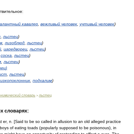
твительное:
галантный
кавалер
,
вежливый
человек
,
учтивый
человек
)
м
,
льстец
)
м
,
лизоблюд
,
льстец
)
й
,
царедворец
,
льстец
)
,
соска
,
льстец
)
м
,
льстец
)
тец
)
ист
,
льстец
)
низкопоклонник
,
подхалим
)
онимический
словарь
льстец
>
их
словарях:
t
er
,
n
. [
Said
to
be
so
called
in
allusion
to
an
old
alleged
practice
boys
of
eating
toads
(
popularly
supposed
to
be
poisonous
),
in