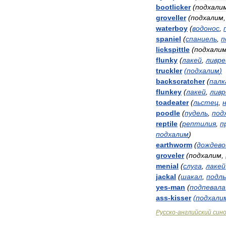
bootlicker
(
подхали
groveller
(
подхалим
waterboy
(
водонос
,
spaniel
(
спаниель
,
п
lickspittle
(
подхали
flunky
(
лакей
,
ливр
truckler
(
подхалим
)
backscratcher
(
палк
flunkey
(
лакей
,
лив
toadeater
(
льстец
,
poodle
(
пудель
,
под
reptile
(
рептилия
,
п
подхалим
)
earthworm
(
дождево
groveler
(
подхалим
,
menial
(
слуга
,
лакей
jackal
(
шакал
,
подл
yes
-
man
(
подпевала
ass
-
kisser
(
подхали
Русско
-
английский
син