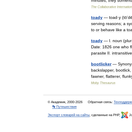
minutes
,
they
someh
The
Collaborative
Internation
toady
—
toad
·
y
(
tō
’
d
serving
reasons
;
a
sy
to
or
behave
like
a
to
toady
—
I
.
noun
(
plur
Date:
1826
one
who
f
parasite
II
.
intransitive
bootlicker
—
Synon
backslapper
,
bootlick
fawner
,
flatterer
,
flunk
Moby
Thesaurus
© Академик, 2000-2026
Обратная связь:
Техподдерж
👣 Путешествия
Экспорт словарей на сайты
, сделанные на PHP,
Jo