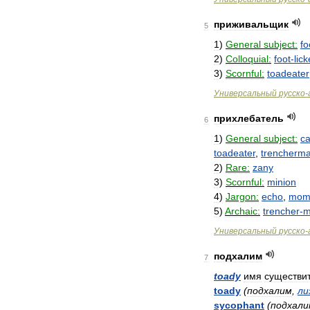
приживальщик
5
1
)
General
subject:
fo
2
)
Colloquial:
foot
-
lick
3
)
Scornful:
toadeater
Универсальный
русско
-
прихлебатель
6
1
)
General
subject:
c
toadeater
,
trencherm
2
)
Rare:
zany
3
)
Scornful:
minion
4
)
Jargon:
echo
,
mom
5
)
Archaic:
trencher
-
m
Универсальный
русско
-
подхалим
7
toady
имя
существи
toady
(
подхалим
,
ли
sycophant
(
подхали