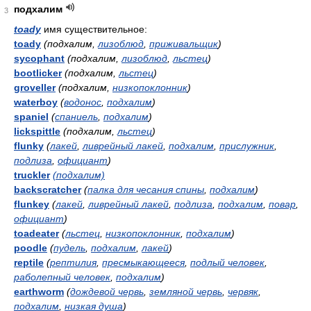
подхалим
3
toady
имя существительное:
toady
(подхалим,
лизоблюд
,
приживальщик
)
sycophant
(подхалим,
лизоблюд
,
льстец
)
bootlicker
(подхалим,
льстец
)
groveller
(подхалим,
низкопоклонник
)
waterboy
(
водонос
,
подхалим
)
spaniel
(
спаниель
,
подхалим
)
lickspittle
(подхалим,
льстец
)
flunky
(
лакей
,
ливрейный лакей
,
подхалим
,
прислужник
,
подлиза
,
официант
)
truckler
(подхалим)
backscratcher
(
палка для чесания спины
,
подхалим
)
flunkey
(
лакей
,
ливрейный лакей
,
подлиза
,
подхалим
,
повар
,
официант
)
toadeater
(
льстец
,
низкопоклонник
,
подхалим
)
poodle
(
пудель
,
подхалим
,
лакей
)
reptile
(
рептилия
,
пресмыкающееся
,
подлый человек
,
раболепный человек
,
подхалим
)
earthworm
(
дождевой червь
,
земляной червь
,
червяк
,
подхалим
,
низкая душа
)