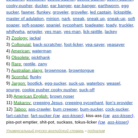
cooky-pusher
,
ducker
,
ear banger
,
ear-banger
,
earthworm
,
egg
sucker
,
fawner
,
flunkey
,
groveler
,
groveller
,
led captain
,
lickspittle
,
master of adulation
,
minion
,
nark
,
sneak
,
sneak up
,
sneak-up
,
soft
soaper
,
soft-soaper
,
spaniel
,
sycophant
,
toadeater
,
toady
,
truckler
,
whillywha
,
wriggler
,
yes man
,
yes-man
,
lick-spittle
,
lackey
2)
Zoology:
jackal
3)
Colloquial:
back-scratcher
,
foot-licker
,
yea-sayer
,
yeasayer
4)
American:
waterman
5)
Obsolete:
pickthank
6)
Rare:
reptile
,
zany
7)
Australian slang:
brownnose
,
browntongue
8)
Scornful:
flunky
9)
Jargon:
bootlick
,
egg-sucker
,
suck-up
,
waterboy
,
weasel
,
snurge
,
cookie pusher cooky pusher
,
suck-off
10)
American English:
brown noser
11)
Makarov:
creeping Jesus
,
creeping sycophant
,
lion's provider
12)
Taboo:
ass-crawler
,
bum creeper
,
bum-sucker
,
cock-sucker
,
fart-catcher
,
fart-sucker
(
см
.
ass-kisser
)
, kiss-ass
(
см
.
ass-kisser
)
,
piss-pot emptier, shit-pot, suckass, tokus-licker
(
см
.
ass-kisser
)
Универсальный русско-английский словарь
подхалим
>