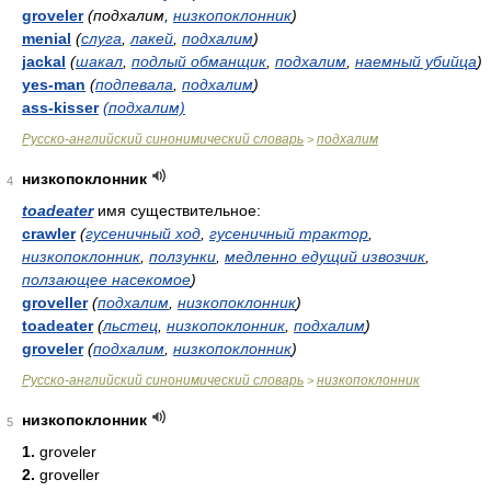
groveler
(подхалим,
низкопоклонник
)
menial
(
слуга
,
лакей
,
подхалим
)
jackal
(
шакал
,
подлый обманщик
,
подхалим
,
наемный убийца
)
yes-man
(
подпевала
,
подхалим
)
ass-kisser
(подхалим)
Русско-английский синонимический словарь
подхалим
>
низкопоклонник
4
toadeater
имя существительное:
crawler
(
гусеничный ход
,
гусеничный трактор
,
низкопоклонник
,
ползунки
,
медленно едущий извозчик
,
ползающее насекомое
)
groveller
(
подхалим
,
низкопоклонник
)
toadeater
(
льстец
,
низкопоклонник
,
подхалим
)
groveler
(
подхалим
,
низкопоклонник
)
Русско-английский синонимический словарь
низкопоклонник
>
низкопоклонник
5
1.
groveler
2.
groveller