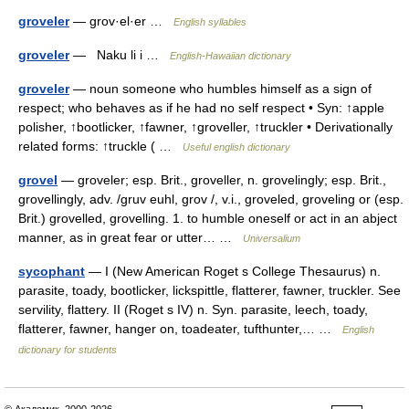
groveler
— grov·el·er …
English syllables
groveler
— Naku li i …
English-Hawaiian dictionary
groveler
— noun someone who humbles himself as a sign of
respect; who behaves as if he had no self respect • Syn: ↑apple
polisher, ↑bootlicker, ↑fawner, ↑groveller, ↑truckler • Derivationally
related forms: ↑truckle ( …
Useful english dictionary
grovel
— groveler; esp. Brit., groveller, n. grovelingly; esp. Brit.,
grovellingly, adv. /gruv euhl, grov /, v.i., groveled, groveling or (esp.
Brit.) grovelled, grovelling. 1. to humble oneself or act in an abject
manner, as in great fear or utter… …
Universalium
sycophant
— I (New American Roget s College Thesaurus) n.
parasite, toady, bootlicker, lickspittle, flatterer, fawner, truckler. See
servility, flattery. II (Roget s IV) n. Syn. parasite, leech, toady,
flatterer, fawner, hanger on, toadeater, tufthunter,… …
English
dictionary for students