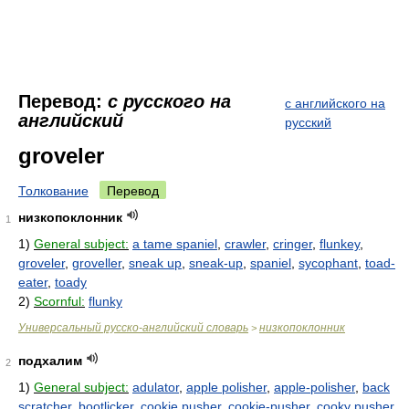
Перевод:
с русского на
с английского на
английский
русский
groveler
Толкование
Перевод
низкопоклонник
1
1)
General subject:
a tame spaniel
,
crawler
,
cringer
,
flunkey
,
groveler
,
groveller
,
sneak up
,
sneak-up
,
spaniel
,
sycophant
,
toad-
eater
,
toady
2)
Scornful:
flunky
Универсальный русско-английский словарь
низкопоклонник
>
подхалим
2
1)
General subject:
adulator
,
apple polisher
,
apple-polisher
,
back
scratcher
,
bootlicker
,
cookie pusher
,
cookie-pusher
,
cooky pusher
,