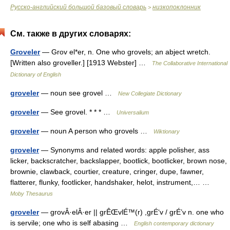
Русско-английский большой базовый словарь
низкопоклонник
>
См. также в других словарях:
Groveler
— Grov el*er, n. One who grovels; an abject wretch.
[Written also groveller.] [1913 Webster] …
The Collaborative International
Dictionary of English
groveler
— noun see grovel …
New Collegiate Dictionary
groveler
— See grovel. * * * …
Universalium
groveler
— noun A person who grovels …
Wiktionary
groveler
— Synonyms and related words: apple polisher, ass
licker, backscratcher, backslapper, bootlick, bootlicker, brown nose,
brownie, clawback, courtier, creature, cringer, dupe, fawner,
flatterer, flunky, footlicker, handshaker, helot, instrument,… …
Moby Thesaurus
groveler
— grovÂ·elÂ·er || grÊŒvlÉ™(r) ,grÉ‘v / grÉ’v n. one who
is servile; one who is self abasing …
English contemporary dictionary