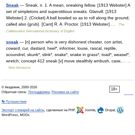
Sneak
— Sneak, n. 1. A mean, sneaking fellow. [1913 Webster] A
set of simpletons and superstitious sneaks. Glanvill. [1913
Webster] 2. (Cricket) A ball bowled so as to roll along the ground;
called also {grub}. [Cant] R. A. Proctor. [1913 Webster] …
The
Collaborative International Dictionary of English
sneak
— [n] person who is very dishonest cheater, con artist,
coward, cur, dastard, heel*, informer, louse, rascal, reptile,
scoundrel, skunk*, slink*, snake*, snake in grass*, toad*, weasel*,
wretch; concept 412 sneak [v] move stealthily ambush, case,… …
New thesaurus
© Академик, 2000-2026
18+
Обратная связь:
Техподдержка
,
Реклама на сайте
👣 Путешествия
Экспорт словарей на сайты
, сделанные на PHP,
Joomla,
Drupal,
WordPress, MODx.