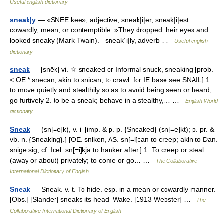
Useful english dictionary
sneak|y
— «SNEE kee», adjective, sneak|i|er, sneak|i|est.
cowardly, mean, or contemptible: »They dropped their eyes and
looked sneaky (Mark Twain). –sneak´i|ly, adverb …
Useful english
dictionary
sneak
— [snēk] vi. ☆ sneaked or Informal snuck, sneaking [prob.
< OE * snecan, akin to snican, to crawl: for IE base see SNAIL] 1.
to move quietly and stealthily so as to avoid being seen or heard;
go furtively 2. to be a sneak; behave in a stealthy,… …
English World
dictionary
Sneak
— (sn[=e]k), v. i. [imp. & p. p. {Sneaked} (sn[=e]kt); p. pr. &
vb. n. {Sneaking}.] [OE. sniken, AS. sn[=i]can to creep; akin to Dan.
snige sig; cf. Icel. sn[=i]kja to hanker after.] 1. To creep or steal
(away or about) privately; to come or go… …
The Collaborative
International Dictionary of English
Sneak
— Sneak, v. t. To hide, esp. in a mean or cowardly manner.
[Obs.] [Slander] sneaks its head. Wake. [1913 Webster] …
The
Collaborative International Dictionary of English