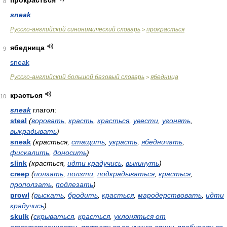
прокрасться
8
sneak
Русско-английский синонимический словарь
прокрасться
>
ябедница
9
sneak
Русско-английский большой базовый словарь
ябедница
>
красться
10
sneak
глагол:
steal
(
воровать
,
красть
,
красться
,
увести
,
угонять
,
выкрадывать
)
sneak
(красться,
стащить
,
украсть
,
ябедничать
,
фискалить
,
доносить
)
slink
(красться,
идти крадучись
,
выкинуть
)
creep
(
ползать
,
ползти
,
подкрадываться
,
красться
,
проползать
,
подлезать
)
prowl
(
рыскать
,
бродить
,
красться
,
мародерствовать
,
идти
крадучись
)
skulk
(
скрываться
,
красться
,
уклоняться от