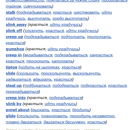
ответственности
,
прятаться за чужую спину
,
пробираться
тайком
,
симулировать
)
stalk
(
подкрадываться
,
красться
,
шествовать
,
идти
крадучись
,
выступать
,
гордо выступать
)
slink away
(красться,
идти крадучись
)
slink off
(
улизнуть
,
красться
,
идти крадучись
)
creep up
(
подкрадываться
,
подползать
,
приползать
,
красться
)
gumshoe
(красться,
идти крадучись
)
creep in
(
вкрадываться
,
подкрадываться
,
закрасться
,
красться
,
проскочить
,
заползать
)
tiptoe
(
ходить на цыпочках
,
красться
)
slide
(
скользить
,
проскользнуть
,
выскользнуть
,
задвигаться
,
вдвигать
,
красться
)
steal up
(
подбираться
,
подобраться
,
подкрасться
,
красться
,
прокрадываться
)
creep into
(красться,
подкрадываться
)
slink by
(красться,
идти крадучись
)
prowl about
(
рыскать
,
красться
,
бродить
)
glide
(
скользить
,
планировать
,
проходить незаметно
,
плавно двигаться
,
двигаться бесшумно
,
красться
)