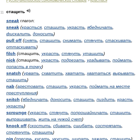
Русско-английский синонимический словарь
красться
>
стащить
11
sneak
глагол:
sneak
(
красться
,
стащить
,
украсть
,
ябедничать
,
фискалить
,
доносить
)
pull off
(
снять
,
стащить
,
снимать
,
стянуть
,
стаскивать
,
оттаскивать
)
filch
(стащить,
украсть
,
стянуть
,
утащить
)
nick
(стащить,
украсть
,
подрезать
,
угадывать
,
поймать
,
попасть в точку
)
snatch
(
урвать
,
схватить
,
хватать
,
хвататься
,
вырывать
,
стащить
)
nab
(
арестовать
,
стащить
,
украсть
,
поймать на месте
преступления
)
snitch
(
ябедничать
,
доносить
,
стащить
,
пиздить
,
красть
,
украсть
)
scrounge
(
украсть
,
стянуть
,
попрошайничать
,
стащить
,
выпрашивать
,
жить на чужой счет
)
knock off
(
скостить
,
сбивать
,
сшибать
,
состряпать
,
стряхнуть
,
стащить
)
nip
(
пресечь
,
кусать
,
укусить
,
щипать
,
зажать
,
стащить
)