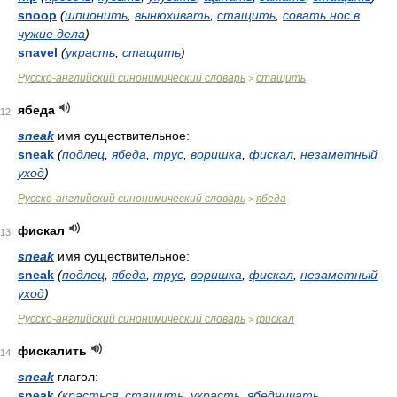
snoop
(
шпионить
,
вынюхивать
,
стащить
,
совать нос в
чужие дела
)
snavel
(
украсть
,
стащить
)
Русско-английский синонимический словарь
стащить
>
ябеда
12
sneak
имя существительное:
sneak
(
подлец
,
ябеда
,
трус
,
воришка
,
фискал
,
незаметный
уход
)
Русско-английский синонимический словарь
ябеда
>
фискал
13
sneak
имя существительное:
sneak
(
подлец
,
ябеда
,
трус
,
воришка
,
фискал
,
незаметный
уход
)
Русско-английский синонимический словарь
фискал
>
фискалить
14
sneak
глагол:
sneak
(
красться
,
стащить
,
украсть
,
ябедничать
,