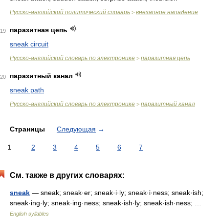
Русско-английский политический словарь
внезапное нападение
>
паразитная цепь
19
sneak circuit
Русско-английский словарь по электронике
паразитная цепь
>
паразитный канал
20
sneak path
Русско-английский словарь по электронике
паразитный канал
>
Страницы
Следующая
→
1
2
3
4
5
6
7
См. также в других словарях:
sneak
— sneak; sneak·er; sneak·i·ly; sneak·i·ness; sneak·ish;
sneak·ing·ly; sneak·ing·ness; sneak·ish·ly; sneak·ish·ness; …
English syllables