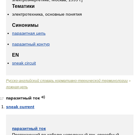
Тематики
электротехника, основные понятия
Синонимы
паразитная цепь
паразитный контур
EN
sneak circuit
Русско-английский словарь нормативно-технической терминологии
>
ложная цепь
паразитный ток
17
sneak current
паразитный ток
Протекающий по кабелю наведенный ток, способный