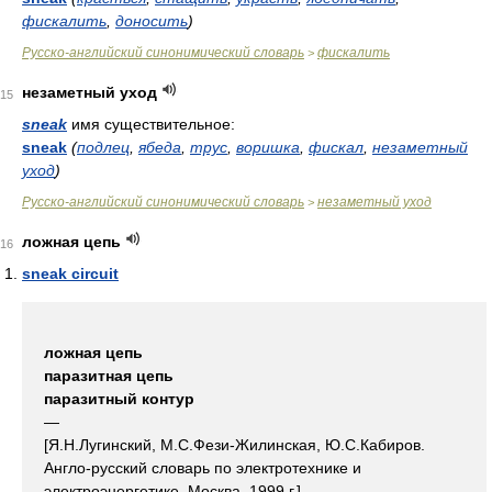
фискалить
,
доносить
)
Русско-английский синонимический словарь
фискалить
>
незаметный уход
15
sneak
имя существительное:
sneak
(
подлец
,
ябеда
,
трус
,
воришка
,
фискал
,
незаметный
уход
)
Русско-английский синонимический словарь
незаметный уход
>
ложная цепь
16
sneak circuit
ложная цепь
паразитная цепь
паразитный контур
—
[Я.Н.Лугинский, М.С.Фези-Жилинская, Ю.С.Кабиров.
Англо-русский словарь по электротехнике и
электроэнергетике, Москва, 1999 г.]