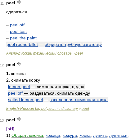
peel
11
сдираться
–
peel off
–
peel test
–
peel the paint
peel round billet
—
обдирать трубную заготовку
Англо-русский технический словарь
peel
>
peel
12
1.
кожица
2.
снимать корку
lemon peel
— лимонная корка, цедра
peel off
— раздеваться, снимать одежду
salted lemon peel
—
засоленная лимонная корка
English-Russian big polytechnic dictionary
peel
>
peel
13
[piːl]
1)
Общая лексика:
кожица
,
кожура
,
корка
,
лупить
,
лупиться
,