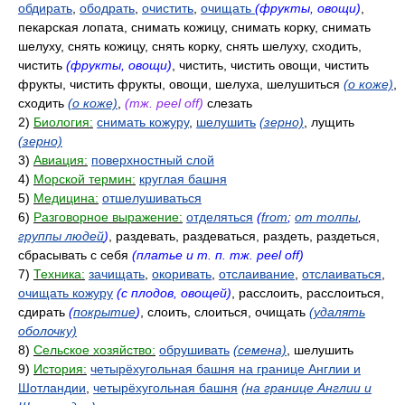
обдирать
,
ободрать
,
очистить
,
очищать
(фрукты, овощи)
,
пекарская лопата, снимать кожицу, снимать корку, снимать
шелуху, снять кожицу, снять корку, снять шелуху, сходить,
чистить
(фрукты, овощи)
, чистить, чистить овощи, чистить
фрукты, чистить фрукты, овощи, шелуха, шелушиться
(о коже)
,
сходить
(о коже)
,
(тж. peel off)
слезать
2)
Биология:
снимать кожуру
,
шелушить
(зерно)
, лущить
(зерно)
3)
Авиация:
поверхностный слой
4)
Морской термин:
круглая башня
5)
Медицина:
отшелушиваться
6)
Разговорное выражение:
отделяться
(
from
;
от толпы
,
группы людей
)
, раздевать, раздеваться, раздеть, раздеться,
сбрасывать с себя
(платье и т. п. тж. peel off)
7)
Техника:
зачищать
,
окоривать
,
отслаивание
,
отслаиваться
,
очищать кожуру
(с плодов, овощей)
, расслоить, расслоиться,
сдирать
(
покрытие
)
, слоить, слоиться, очищать
(удалять
оболочку)
8)
Сельское хозяйство:
обрушивать
(семена)
, шелушить
9)
История:
четырёхугольная башня на границе Англии и
Шотландии
,
четырёхугольная башня
(на границе Англии и