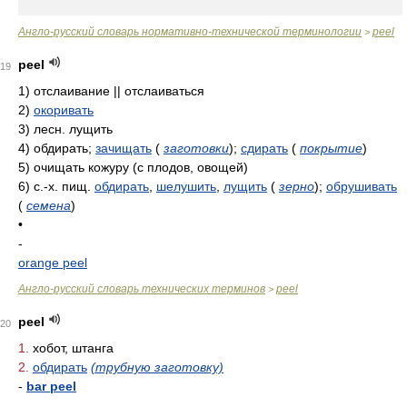
Англо-русский словарь нормативно-технической терминологии
peel
>
peel
19
1)
отслаивание || отслаиваться
2)
окоривать
3)
лесн. лущить
4)
обдирать;
зачищать
(
заготовки
)
;
сдирать
(
покрытие
)
5)
очищать кожуру (с плодов, овощей)
6)
с.-х. пищ.
обдирать
,
шелушить
,
лущить
(
зерно
)
;
обрушивать
(
семена
)
•
-
orange peel
Англо-русский словарь технических терминов
peel
>
peel
20
1.
хобот, штанга
2.
обдирать
(трубную заготовку)
-
bar peel