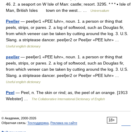
46. 2. a seaport on W Isle of Man: castle; resort. 3295. * * * ▪ Isle of
Man, British Isles town on the west… …
Universalium
Peel|er
— peel|er1 «PEE luhr», noun. 1. a person or thing that
peels, strips, or pares. 2. a log of softwood, such as Douglas fir,
from which veneer can be taken by cutting around the log. 3. U.S.
Slang. a striptease dancer. peel|er2 or Peel|er «PEE luhr» …
Useful english dictionary
peel|er
— peel|er1 «PEE luhr», noun. 1. a person or thing that
peels, strips, or pares. 2. a log of softwood, such as Douglas fir,
from which veneer can be taken by cutting around the log. 3. U.S.
Slang. a striptease dancer. peel|er2 or Peel|er «PEE luhr» …
Useful english dictionary
Peel
— Peel, n. The skin or rind; as, the peel of an orange. [1913
Webster] …
The Collaborative International Dictionary of English
© Академик, 2000-2026
18+
Обратная связь:
Техподдержка
,
Реклама на сайте