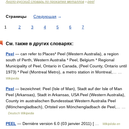
Англо-русский словарь по прокатке металлов
peel
>
Страницы
Следующая
→
1
2
3
4
5
6
7
См. также в других словарях:
Peel
— can refer to:Places* Peel (Western Australia), a region
south of Perth, Western Australia * Peel, Belgium * Regional
Municipality of Peel, Ontario in Canada, (Peel County, Ontario until
1973) * Peel (Montreal Metro), a metro station in Montreal,… …
Wikipedia
Peel
— bezeichnet: Peel (Isle of Man), Stadt auf der Isle of Man
Peel (Arkansas), Stadt in Arkansas, USA Peel (Western Australia),
County im australischen Bundesstaat Western Australia Peel
(Mönchengladbach), Ortsteil von Mönchengladbach de Peel,… …
Deutsch Wikipedia
PEEL
— Dernière version 6.0 (03 janvier 2011) [ …
Wikipédia en