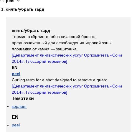
peel
18
снять/убрать гард
снять/убрать гард
Термин в кёрлинге, обозначающий бросок,
предназначенный для освобождения игровой зоны
площадки от камня — защитника.
[
Департамент лингвистических услуг Оргкомитета «Сочи
2014». Глоссарий терминов
]
EN
peel
Curling term for a shot designed to remove a guard.
[
Департамент лингвистических услуг Оргкомитета «Сочи
2014». Глоссарий терминов
]
Тематики
керлинг
EN
peel