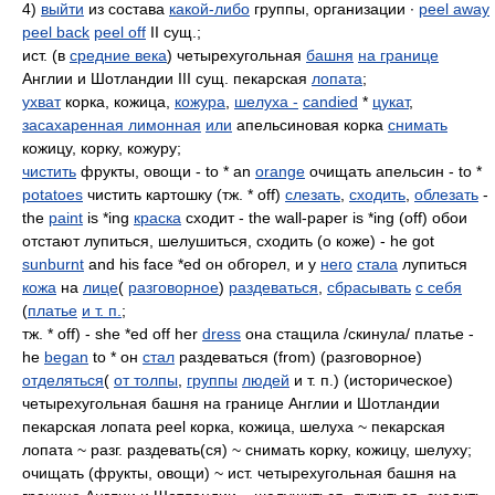
4)
выйти
из состава
какой-либо
группы, организации ∙
peel away
peel back
peel off
II сущ.;
ист. (в
средние века
) четырехугольная
башня
на границе
Англии и Шотландии III сущ. пекарская
лопата
;
ухват
корка, кожица,
кожура
,
шелуха -
candied
*
цукат
,
засахаренная лимонная
или
апельсиновая корка
снимать
кожицу, корку, кожуру;
чистить
фрукты, овощи - to * an
orange
очищать апельсин - to *
potatoes
чистить картошку (тж. * off)
слезать
,
сходить
,
облезать
-
the
paint
is *ing
краска
сходит - the wall-paper is *ing (off) обои
отстают лупиться, шелушиться, сходить (о коже) - he got
sunburnt
and his face *ed он обгорел, и у
него
стала
лупиться
кожа
на
лице
(
разговорное
)
раздеваться
,
сбрасывать
с себя
(
платье
и т. п.
;
тж. * off) - she *ed off her
dress
она стащила /скинула/ платье -
he
began
to * он
стал
раздеваться (from) (разговорное)
отделяться
(
от толпы
,
группы
людей
и т. п.) (историческое)
четырехугольная башня на границе Англии и Шотландии
пекарская лопата peel корка, кожица, шелуха ~ пекарская
лопата ~ разг. раздевать(ся) ~ снимать корку, кожицу, шелуху;
очищать (фрукты, овощи) ~ ист. четырехугольная башня на