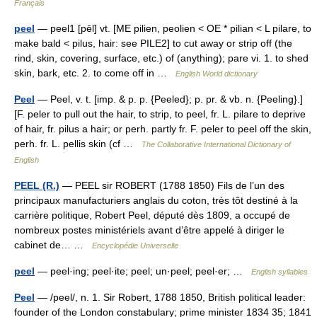
Français
peel
— peel1 [pēl] vt. [ME pilien, peolien < OE * pilian < L pilare, to
make bald < pilus, hair: see PILE2] to cut away or strip off (the
rind, skin, covering, surface, etc.) of (anything); pare vi. 1. to shed
skin, bark, etc. 2. to come off in …
English World dictionary
Peel
— Peel, v. t. [imp. & p. p. {Peeled}; p. pr. & vb. n. {Peeling}.]
[F. peler to pull out the hair, to strip, to peel, fr. L. pilare to deprive
of hair, fr. pilus a hair; or perh. partly fr. F. peler to peel off the skin,
perh. fr. L. pellis skin (cf …
The Collaborative International Dictionary of
English
PEEL (R.)
— PEEL sir ROBERT (1788 1850) Fils de l’un des
principaux manufacturiers anglais du coton, très tôt destiné à la
carrière politique, Robert Peel, député dès 1809, a occupé de
nombreux postes ministériels avant d’être appelé à diriger le
cabinet de… …
Encyclopédie Universelle
peel
— peel·ing; peel·ite; peel; un·peel; peel·er; …
English syllables
Peel
— /peel/, n. 1. Sir Robert, 1788 1850, British political leader:
founder of the London constabulary; prime minister 1834 35; 1841