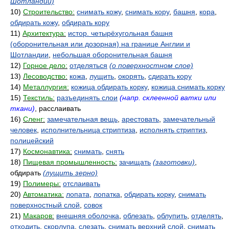
Шотландии)
10)
Строительство:
снимать кожу
,
снимать кору
,
башня
,
кора
,
обдирать кожу
,
обдирать кору
11)
Архитектура:
истор. четырёхугольная башня
(оборонительная или дозорная) на границе Англии и
Шотландии
,
небольшая оборонительная башня
12)
Горное дело:
отделяться
(о поверхностном слое)
13)
Лесоводство:
кожа
,
лущить
,
окорять
,
сдирать кору
14)
Металлургия:
кожица обдирать корку
,
кожица снимать корку
15)
Текстиль:
разъединять слои
(напр. склеенной ватки или
ткани)
, расслаивать
16)
Сленг:
замечательная вещь
,
арестовать
,
замечательный
человек
,
исполнительница стриптиза
,
исполнять стриптиз
,
полицейский
17)
Космонавтика:
снимать
,
снять
18)
Пищевая промышленность:
зачищать
(заготовки)
,
обдирать
(лущить зерно)
19)
Полимеры:
отслаивать
20)
Автоматика:
лопата
,
лопатка
,
обдирать корку
,
снимать
поверхностный слой
,
совок
21)
Макаров:
внешняя оболочка
,
облезать
,
облупить
,
отделять
,
отходить
,
скорлупа
,
слезать
,
снимать верхний слой
,
снимать