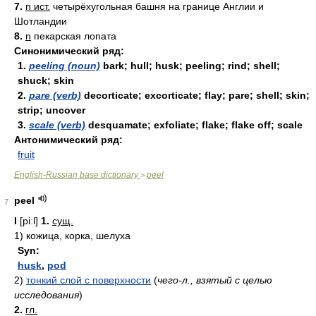
7.
n ист.
четырёхугольная башня на границе Англии и
Шотландии
8.
n
пекарская лопата
Синонимический ряд:
1.
peeling (noun)
bark; hull; husk; peeling; rind; shell;
shuck; skin
2.
pare (verb)
decorticate; excorticate; flay; pare; shell; skin;
strip; uncover
3.
scale (verb)
desquamate; exfoliate; flake; flake off; scale
Антонимический ряд:
fruit
English-Russian base dictionary
peel
>
peel
7
I
[piːl]
1.
сущ.
1)
кожица, корка, шелуха
Syn:
husk
,
pod
2)
тонкий слой с поверхности
(
чего-л., взятый с целью
исследования
)
2.
гл.