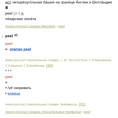
ист.
четырёхуго́льная ба́шня на грани́це А́нглии и Шотла́ндии
Ⅲ
peel
[pi:l]
n
пе́карская лопа́та
Англо-русский словарь Мюллера
peel
>
peel
2
peel
n
-
orange peel
Англо-русский строительный словарь. — М.: Русский Язык
.
С.Н.Корчемкина,
1995
С.К.Кашкина, С.В.Курбатова
.
.
* * *
peel
n
•
/vt/
окоривать
•
кожица
2011
Англо-русский строительный словарь
.
Академик.ру
.
.
Англо-русский словарь строительных терминов
peel
>