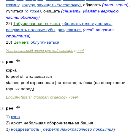
кожицу
,
кожуру
,
зачищать
(заготовку)
, обдирать
(напр. зерно)
,
лупиться
(о коже)
, очищать
(снимать, удалять верхнюю
часть, оболочку)
22)
Табуированная лексика:
обнажать головку пениса
,
раздвигать половые губы
,
раздеваться
(особ. во время
стриптиза)
23)
Цемент:
облупливаться
Универсальный англо-русский словарь
peel
>
peel
14
корка
to peel off отслаиваться
stained peel окрашенная [пятнистая] плёнка (на поверхности
горных пород)
English-Russian dictionary of geology
peel
>
peel
15
1)
кора
2)
архит.
небольшая оборонительная башня
3)
ноздреватость
(
дефект лакокрасочного покрытия
)