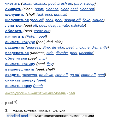
чистить
(
clean
,
cleanse
,
peel
,
brush up
,
pare
,
sweep
)
очищать
(clean,
purify
,
cleanse
,
clear
,
peel
,
clear out
)
шелушить
(shell,
Hull
,
peel
,
unhusk
)
шелушиться
(
peel off
,
shell
,
peel
,
slough off
,
flake
,
slough
)
лупиться
(peel
off
,
peel
,
desquamate
,
exfoliate
)
облезать
(peel,
come out
)
начистить
(
Polish
,
peel
)
снимать кожуру
(peel, rind, skin)
раздевать
(
undress
,
Strip
,
disrobe
,
peel
,
unclothe
,
dismantle
)
раздеваться
(undress,
strip
,
disrobe
,
peel
,
unclothe
)
облупиться
(peel,
chip
)
снимать кожицу
(peel,
flay
)
вышелушивать
(peel, shell)
сходить
(
descend
,
go down
,
step off
,
go off
,
come off
,
peel
)
снимать шелуху
(peel)
снимать корку
(peel)
Англо-русский синонимический словарь
peel
>
peel
6
1.
n
корка, кожица, кожура, шелуха
candied peel
— цукат, засахаренная лимонная или