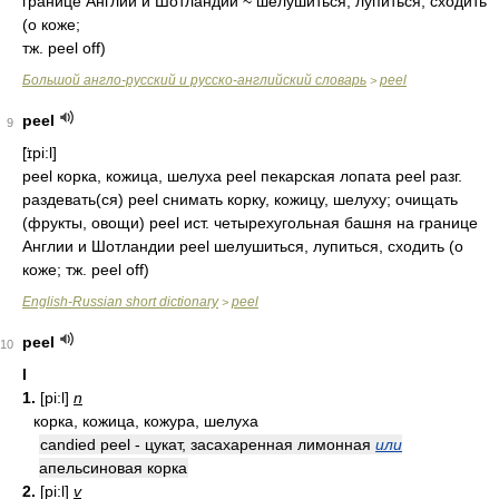
границе Англии и Шотландии ~ шелушиться, лупиться, сходить
(о коже;
тж. peel off)
Большой англо-русский и русско-английский словарь
peel
>
peel
9
[̈ɪpi:l]
peel корка, кожица, шелуха peel пекарская лопата peel разг.
раздевать(ся) peel снимать корку, кожицу, шелуху; очищать
(фрукты, овощи) peel ист. четырехугольная башня на границе
Англии и Шотландии peel шелушиться, лупиться, сходить (о
коже; тж. peel off)
English-Russian short dictionary
peel
>
peel
10
I
1.
[pi:l]
n
корка, кожица, кожура, шелуха
candied peel - цукат, засахаренная лимонная
или
апельсиновая корка
2.
[pi:l]
v