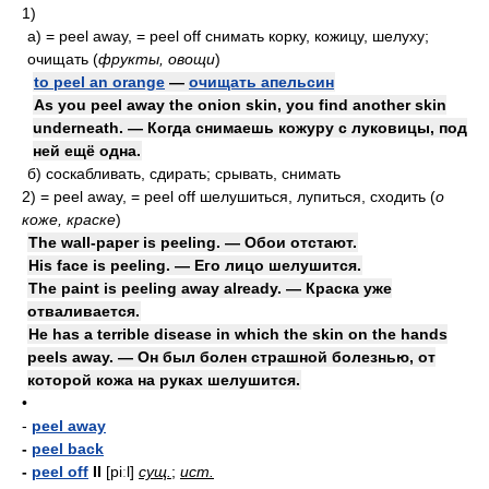
1)
а)
= peel away, = peel off
снимать корку, кожицу, шелуху;
очищать
(
фрукты, овощи
)
to peel an orange
—
очищать апельсин
As you peel away the onion skin, you find another skin
underneath. — Когда снимаешь кожуру с луковицы, под
ней ещё одна.
б)
соскабливать, сдирать; срывать, снимать
2)
= peel away, = peel off
шелушиться, лупиться, сходить
(
о
коже, краске
)
The wall-paper is peeling. — Обои отстают.
His face is peeling. — Его лицо шелушится.
The paint is peeling away already. — Краска уже
отваливается.
He has a terrible disease in which the skin on the hands
peels away. — Он был болен страшной болезнью, от
которой кожа на руках шелушится.
•
-
peel away
-
peel back
-
peel off
II
[piːl]
сущ.
;
ист.