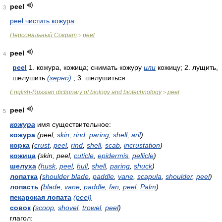
peel
3
peel чистить кожура
Персональный Сократ
peel
>
peel
4
peel
1. кожура, кожица; снимать кожуру
или
кожицу; 2. лущить,
шелушить
(зерно)
; 3. шелушиться
English-Russian dictionary of biology and biotechnology
peel
>
peel
5
кожура
имя существительное:
кожура
(peel,
skin
,
rind
,
paring
,
shell
,
aril
)
корка
(
crust
,
peel
,
rind
,
shell
,
scab
,
incrustation
)
кожица
(skin, peel,
cuticle
,
epidermis
,
pellicle
)
шелуха
(
husk
,
peel
,
hull
,
shell
,
paring
,
shuck
)
лопатка
(
shoulder blade
,
paddle
,
vane
,
scapula
,
shoulder
,
peel
)
лопасть
(
blade
,
vane
,
paddle
,
fan
,
peel
,
Palm
)
пекарская лопата
(peel)
совок
(
scoop
,
shovel
,
trowel
,
peel
)
глагол: