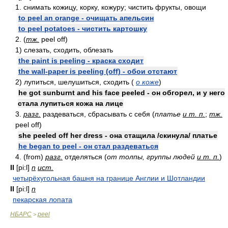
1. снимать кожицу, корку, кожуру; чистить фрукты, овощи
to peel an orange - очищать апельсин
to peel potatoes - чистить картошку
2. (
тж.
peel off)
1) слезать, сходить, облезать
the paint is peeling - краска сходит
the wall-paper is peeling (off) - обои отстают
2) лупиться, шелушиться, сходить (
о коже
)
he got sunburnt and his face peeled - он обгорел, и у него
стала лупиться кожа на лице
3.
разг.
раздеваться, сбрасывать с себя (
платье
и т. п.
;
тж.
peel off)
she peeled off her dress - она стащила /скинула/ платье
he began to peel - он стал раздеваться
4. (from)
разг.
отделяться (
от толпы, группы людей
и т. п.
)
II
[pi:l]
n
ист.
четырёхугольная башня на границе Англии и Шотландии
II
[pi:l]
n
пекарская лопата
НБАРС
peel
>