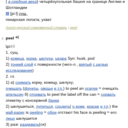
(
в средние века
)
четырёхугольная башня на границе Англии и
Шотландии
III
[piːl]
сущ.
пекарская лопата; ухват
Англо-русский современный словарь
peel
>
peel
8
̈ɪpi:l
I
1. сущ.
1)
кожица
,
корка
,
шелуха
,
цедра
Syn: husk, pod
2)
тонкий слой
с поверхности (чего-л.,
взятый
с целью
исследования
)
2. гл.
1) а)
снимать
корку, кожицу, шелуху;
очищать
(
фрукты
,
овощи
и т.п.
) to peel an
orange
≈ очищать
апельсин
б)
оторвать
to peel the label off the can ≈
сорвать
этикетку с консервной
банки
2) шелушиться,
лупиться
,
сходить
(
о коже
,
краске
и т.п
.) the
wall-paper
is
peeling
≈
обои
отстают his face is peeling ≈ его
лицо
шелушится
3) разг.
раздевать
(ся)