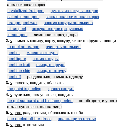
апельсиновая корка
crystallized fruit peel
—
цукаты из кожуры плодов
salted lemon peel
—
засоленная лимонная корка
orange peel wax
—
воск из кожуры апельсина
citrus peel
—
кожура плодов цитрусовых
lemon peel
— лимонная корка, цедра
2.
v
снимать кожицу, корку, кожуру; чистить фрукты, овощи
to peel an orange
—
очищать апельсин
peel oil
—
масло из кожуры
peel liquor
—
сок из кожуры
peel the fruit
—
очищать фрукт
peel the skin
—
счищать кожуру
peel off
— раздеваться, снимать одежду
3.
v
слезать, сходить, облезать
the paint is peeling
—
краска сходит
4.
v
лупиться, шелушиться, сходить
he got sunburnt and his face peeled
— он обгорел, и у него
стала лупиться кожа на лице
5.
v разг.
раздеваться, сбрасывать с себя
she peeled off her dress
—
она стащила платье
6.
v разг.
отделяться