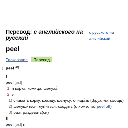
Перевод:
с английского на
с русского на
русский
английский
peel
Толкование
Перевод
peel
1
Ⅰ
peel
[pi:l]
1.
n
ко́рка, ко́жица, шелуха́
2.
v
1)
снима́ть ко́рку, ко́жицу, шелуху́; очища́ть (
фрукты, овощи
)
2)
шелуши́ться, лупи́ться, сходи́ть (
о коже;
тж.
peel off
)
3)
разг.
раздева́ть(ся)
Ⅱ
peel
[pi:l]
n