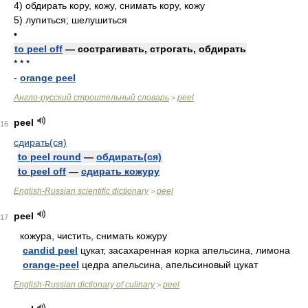
4)
обдирать кору, кожу, снимать кору, кожу
5)
лупиться; шелушиться
•
to peel off
— сострагивать, строгать, обдирать
* * *
-
orange peel
Англо-русский строительный словарь
peel
>
peel
16
сдирать(ся)
to peel round
—
обдирать(ся)
to peel off
—
сдирать кожуру
English-Russian scientific dictionary
peel
>
peel
17
кожура, чистить, снимать кожуру
candid peel
цукат, засахаренная корка апельсина, лимона
orange-peel
цедра апельсина, апельсиновый цукат
English-Russian dictionary of culinary
peel
>