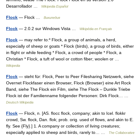
Desarrollador …
Wikipedia Español
Flock
— Flock …
Википедия
Flock
— 2.0.2 sur Windows Vista …
Wikipédia en Français
Flock
— may refer to:* Flock, a group of animals, a herd,
especially of sheep or goats * Flock (birds), a group of birds, either
in flight or while feeding * Flock, a crowd of people * Flock, a
Christian * Flock, a tuft of wool or cotton fiber; woolen or …
Wikipedia
Flock
— steht für: Flock, Peer to Peer Filesharing Netzwerk, siehe
Overnet Flockfaser einen Browser, Flock (Browser) eine Art Rock
Band, siehe The Flock ein Film, siehe The Flock – Dunkle Triebe
Flock ist der Familienname folgender Personen: Dirk Flock… …
Deutsch Wikipedia
Flock
— Flock, n. [AS. flocc flock, company; akin to Icel. flokkr
crowd, Sw. flock, Dan. flok; prob. orig. used of flows, and akin to E.
fly. See {Fly}.] 1. A company or collection of living creatures;
especially applied to sheep and birds, rarely to… …
The Collaborative