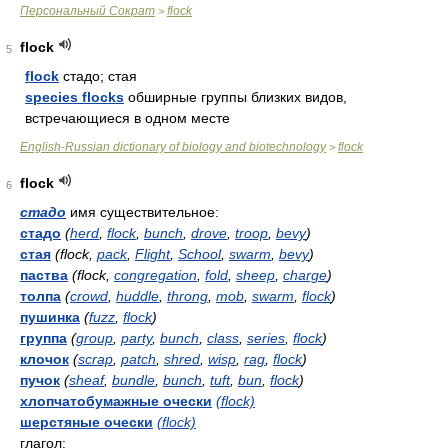
Персональный Сократ
flock
>
flock
5
flock
стадо; стая
species flocks
обширные группы близких видов,
встречающиеся в одном месте
English-Russian dictionary of biology and biotechnology
flock
>
flock
6
стадо
имя существительное:
стадо
(
herd
,
flock
,
bunch
,
drove
,
troop
,
bevy
)
стая
(flock,
pack
,
Flight
,
School
,
swarm
,
bevy
)
паства
(flock,
congregation
,
fold
,
sheep
,
charge
)
толпа
(
crowd
,
huddle
,
throng
,
mob
,
swarm
,
flock
)
пушинка
(
fuzz
,
flock
)
группа
(
group
,
party
,
bunch
,
class
,
series
,
flock
)
клочок
(
scrap
,
patch
,
shred
,
wisp
,
rag
,
flock
)
пучок
(
sheaf
,
bundle
,
bunch
,
tuft
,
bun
,
flock
)
хлопчатобумажные очески
(flock)
шерстяные очески
(flock)
глагол: