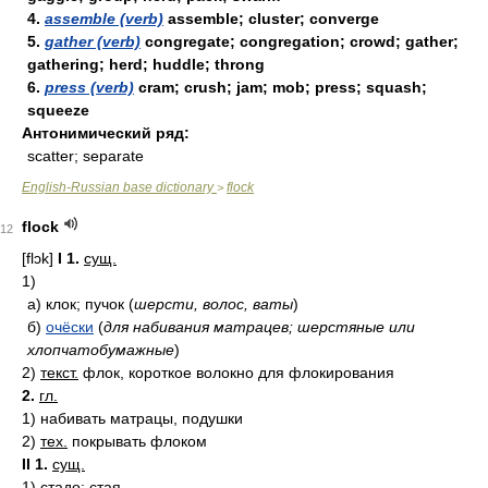
4.
assemble (verb)
assemble; cluster; converge
5.
gather (verb)
congregate; congregation; crowd; gather;
gathering; herd; huddle; throng
6.
press (verb)
cram; crush; jam; mob; press; squash;
squeeze
Антонимический ряд:
scatter; separate
English-Russian base dictionary
flock
>
flock
12
[flɔk]
I
1.
сущ.
1)
а)
клок; пучок
(
шерсти, волос, ваты
)
б)
очёски
(
для набивания матрацев; шерстяные или
хлопчатобумажные
)
2)
текст.
флок, короткое волокно для флокирования
2.
гл.
1)
набивать матрацы, подушки
2)
тех.
покрывать флоком
II
1.
сущ.
1)
стадо; стая