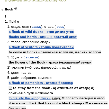
English-Russian combinatory dictionary
flock
>
flock
9
I
1.
[flɒk]
n
1. стадо; стая (
птиц
); отара (
овец
)
a flock of wild ducks - стая диких уток
flocks and herds - овцы и рогатый скот
2. толпа, скопление людей
a flock of visitors - толпа посетителей
to come in flocks - стекаться толпами, валить толпой
3. 1) дети (
в семье
)
the flower of the flock - краса /украшение/ семьи
2) ученики (
учёного, философа
и т. п.
)
4.
церк.
паства
5.
редк.
собрание, комплект
a flock of pamphlets - стопка брошюр
♢
to stray from the flock - а) отбиться от стада; б)
сбиться с пути истинного
to fire into the wrong flock -
амер.
≅ попасть пальцем в небо
it is a small flock that has not a black sheep - ≅ в семье не
без урода