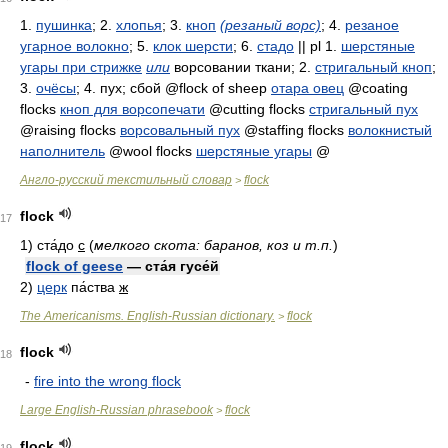
1.
пушинка
; 2.
хлопья
; 3.
кноп
(резаный ворс)
; 4.
резаное
угарное волокно
; 5.
клок шерсти
; 6.
стадо
|| pl 1.
шерстяные
угары при стрижке
или
ворсовании ткани
; 2.
стригальный кноп
;
3.
очёсы
; 4.
пух; сбой
@flock of sheep
отара овец
@coating
flocks
кноп для ворсопечати
@cutting flocks
стригальный пух
@raising flocks
ворсовальный пух
@staffing flocks
волокнистый
наполнитель
@wool flocks
шерстяные угары
@
Англо-русский текстильный словар
flock
>
flock
17
1)
ста́до
с
(
мелкого скота: баранов, коз и т.п.
)
flock of geese
— ста́я гусе́й
2)
церк
па́ства
ж
The Americanisms. English-Russian dictionary.
flock
>
flock
18
-
fire into the wrong flock
Large English-Russian phrasebook
flock
>
flock