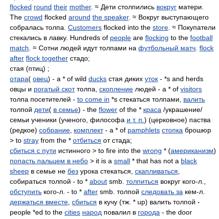
flocked
round
their
mother
. ≈ Дети столпились
вокруг
матери.
The
crowd
flocked
around
the speaker
. ≈ Вокруг выступающего
собралась толпа.
Customers
flocked into the
store
. ≈ Покупатели
стекались в лавку. Hundreds of
people
are
flocking
to the
football
match
. ≈ Сотни людей идут толпами на
футбольный матч
.
flock
after
flock together
стадо;
стая (птиц) ;
отара
(
овец
) - a * of wild
ducks
стая диких
уток
- *s and herds
овцы и
рогатый скот
толпа,
скопление
людей - a * of
visitors
толпа посетителей -
to come in
*s стекаться толпами,
валить
толпой
дети
(
в семье
) - the
flower
of the *
краса
/украшение/
семьи ученики (ученого, философа
и т. п.
) (церковное) паства
(редкое)
собрание
,
комплект
- a * of
pamphlets
стопка
брошюр
> to
stray
from the *
отбиться
от стада;
сбиться с пути
истинного > to fire into the
wrong
* (
американизм
)
попасть пальцем в небо
> it is a
small
* that has not a
black
sheep
в семье не
без
урока стекаться,
скапливаться
,
собираться толпой - to *
about
smb.
толпиться
вокруг кого-л.,
обступить
кого-л. - to *
after
smb. толпой
следовать за
кем-л.
держаться вместе
,
сбиться
в кучу (тж. * up) валить толпой -
people *ed to the
cities
народ
повалил в
города
- the door