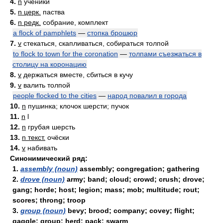
4.
n
ученики
5.
n церк.
паства
6.
n редк.
собрание, комплект
a flock of pamphlets
—
стопка брошюр
7.
v
стекаться, скапливаться, собираться толпой
to flock to town for the coronation
—
толпами съезжаться в
столицу на коронацию
8.
v
держаться вместе, сбиться в кучу
9.
v
валить толпой
people flocked to the cities
—
народ повалил в города
10.
n
пушинка; клочок шерсти; пучок
11.
n
l
12.
n
грубая шерсть
13.
n текст.
очёски
14.
v
набивать
Синонимический ряд:
1.
assembly (noun)
assembly; congregation; gathering
2.
drove (noun)
army; band; cloud; crowd; crush; drove;
gang; horde; host; legion; mass; mob; multitude; rout;
scores; throng; troop
3.
group (noun)
bevy; brood; company; covey; flight;
gaggle; group; herd; pack; swarm