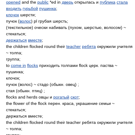
opened
and the
public
*ed in
дверь
открылась и
публика
стала
входить
гурьбой
пушинка
;
клочок
шерсти;
пучок (
волос
) pl грубая шерсть;
(текстильное) очески набивать (пухом, шерстью, волосом) ~
стекаться;
держаться
вместе
;
the children flocked round their
teacher
ребята
окружили учителя
~ толпа;
группа;
to
come in
flocks
приходить толпами flock церк. паства ~
пушинка;
клочок;
пучок (волос) ~ стадо (обыкн. овец) ;
стая (обыкн. птиц) ;
flocks and herds овцы и
рогатый
скот
;
the flower of the flock перен. краса, украшение семьи ~
стекаться;
держаться вместе;
the children flocked round their teacher ребята окружили учителя
~ толпа;