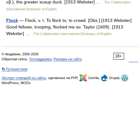
o]l.), the greater scaup duck. [1913 Webster] …
The Collaborative
International Dictionary of English
Flock
— Flock, v. t. To flock to; to crowd. [Obs.] [1913 Webster]
Good fellows, trooping, flocked me so. Taylor (1609). [1913
Webster] …
The Collaborative International Dictionary of English
© Академик, 2000-2026
18+
Обратная связь:
Техподдержка
,
Реклама на сайте
👣 Путешествия
Экспорт словарей на сайты
, сделанные на PHP,
Joomla,
Drupal,
WordPress, MODx.