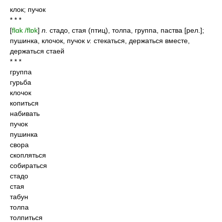
клок; пучок
* * *
[
flɑk /flɒk
]
n.
стадо, стая (птиц), толпа, группа, паства [рел.];
пушинка, клочок, пучок
v.
стекаться, держаться вместе,
держаться стаей
* * *
группа
гурьба
клочок
копиться
набивать
пучок
пушинка
свора
скопляться
собираться
стадо
стая
табун
толпа
толпиться