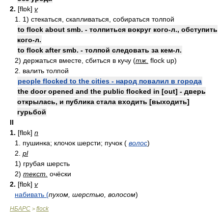
2.
[flɒk]
v
1. 1) стекаться, скапливаться, собираться толпой
to flock about smb. - толпиться вокруг кого-л., обступить
кого-л.
to flock after smb. - толпой следовать за кем-л.
2) держаться вместе, сбиться в кучу (
тж.
flock up)
2. валить толпой
people flocked to the cities - народ повалил в города
the door opened and the public flocked in [out] - дверь
открылась, и публика стала входить [выходить]
гурьбой
II
1.
[flɒk]
n
1. пушинка; клочок шерсти; пучок (
волос
)
2.
pl
1) грубая шерсть
2)
текст.
очёски
2.
[flɒk]
v
набивать (
пухом, шерстью, волосом
)
НБАРС
flock
>