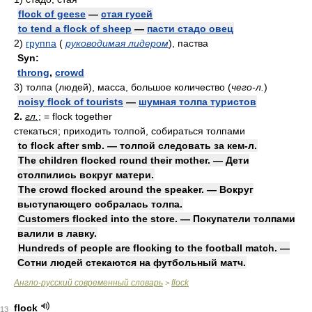
flock of geese
—
стая гусей
to tend a flock of sheep
—
пасти стадо овец
2)
группа
(
руководимая лидером
)
, паства
Syn:
throng
,
crowd
3)
толпа (людей), масса, большое количество
(
чего-л.
)
noisy flock of tourists
—
шумная толпа туристов
2.
гл.
; = flock together
стекаться; приходить толпой, собираться толпами
to flock after smb. — толпой следовать за кем-л.
The children flocked round their mother. — Дети
столпились вокруг матери.
The crowd flocked around the speaker. — Вокруг
выступающего собралась толпа.
Customers flocked into the store. — Покупатели толпами
валили в лавку.
Hundreds of people are flocking to the football match. —
Сотни людей стекаются на футбольный матч.
Англо-русский современный словарь
flock
>
flock
13