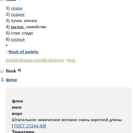
19
1)
локон
2)
осадок
3)
пучок; клочок
4)
матем.
семейство
5)
стая; стадо
6)
хлопья
•
-
flock of points
English-Russian scientific dictionary
flock
>
flock
20
флок
флок
кноп
ворс
Штапельное химическое волокно очень короткой длины.
[
ГОСТ 27244-93
]
Тематики