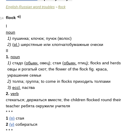
English-Russian word troubles
flock
>
flock
14
I
noun
1)
пушинка; клочок; пучок (волос)
2)
(
pl.
) шерстяные или хлопчатобумажные очески
II
1.
noun
1)
стадо (
обыкн.
овец); стая (
обыкн.
птиц); flocks and herds
овцы и рогатый скот; the flower of the flock fig. краса,
украшение семьи
2)
толпа; группа; to come in flocks приходить толпами
3)
eccl.
паства
2.
verb
стекаться; держаться вместе; the children flocked round their
teacher ребята окружили учителя
* * *
1
(n)
стая
2
(v)
собираться
* * *