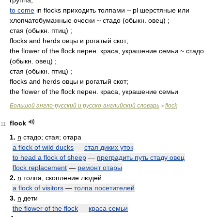
группа;
to come
in flocks приходить толпами ~ pl шерстяные или
хлопчатобумажные очески ~ стадо (обыкн. овец) ;
стая (обыкн. птиц) ;
flocks and herds овцы и рогатый скот;
the flower of the flock перен. краса, украшение семьи ~ стадо
(обыкн. овец) ;
стая (обыкн. птиц) ;
flocks and herds овцы и рогатый скот;
the flower of the flock перен. краса, украшение семьи
Большой англо-русский и русско-английский словарь
flock
>
flock
11
1.
n
стадо; стая; отара
a flock of wild ducks
—
стая диких уток
to head a flock of sheep
—
преградить путь стаду овец
flock replacement
—
ремонт отары
2.
n
толпа, скопление людей
a flock of visitors
—
толпа посетителей
3.
n
дети
the flower of the flock
—
краса семьи