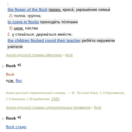
;
the flower of the flock
перен.
краса́, украше́ние семьи́
2)
толпа́; гру́ппа;
to come in flocks
приходи́ть то́лпами
3)
церк.
па́ства
2.
v
стека́ться; держа́ться вме́сте;
the children flocked round their teacher
ребя́та окружи́ли
учи́теля
Англо-русский словарь Мюллера
flock
>
flock
3
flock
n
см.
floc
Англо-русский строительный словарь. — М.: Русский Язык
.
С.Н.Корчемкина,
1995
С.К.Кашкина, С.В.Курбатова
.
.
Англо-русский словарь строительных терминов
flock
>
flock
4
flock стадо