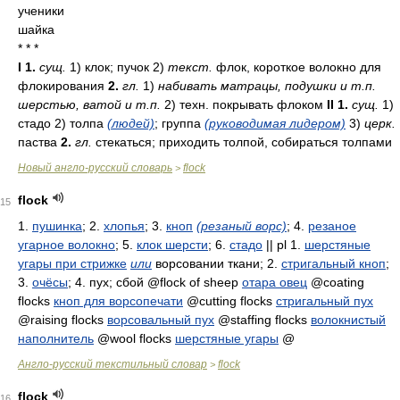
ученики
шайка
* * *
I
1.
сущ.
1) клок; пучок 2)
текст.
флок, короткое волокно для
флокирования
2.
гл.
1)
набивать матрацы, подушки и т.п.
шерстью, ватой и т.п.
2) техн. покрывать флоком
II
1.
сущ.
1)
стадо 2) толпа
(людей)
; группа
(руководимая лидером)
3)
церк.
паства
2.
гл.
стекаться; приходить толпой, собираться толпами
Новый англо-русский словарь
flock
>
flock
15
1.
пушинка
; 2.
хлопья
; 3.
кноп
(резаный ворс)
; 4.
резаное
угарное волокно
; 5.
клок шерсти
; 6.
стадо
|| pl 1.
шерстяные
угары при стрижке
или
ворсовании ткани
; 2.
стригальный кноп
;
3.
очёсы
; 4.
пух; сбой
@flock of sheep
отара овец
@coating
flocks
кноп для ворсопечати
@cutting flocks
стригальный пух
@raising flocks
ворсовальный пух
@staffing flocks
волокнистый
наполнитель
@wool flocks
шерстяные угары
@
Англо-русский текстильный словар
flock
>
flock
16