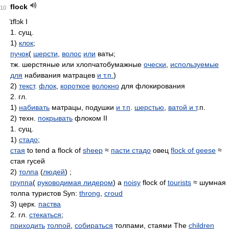
flock
10
̈ɪflɔk
I
1. сущ.
1)
клок
;
пучок
(
шерсти
,
волос
или
ваты;
тж. шерстяные или хлопчатобумажные
очески
,
используемые
для
набивания матрацев
и т.п.
)
2)
текст
.
флок
,
короткое
волокно
для флокирования
2. гл.
1)
набивать
матрацы, подушки
и т.п
.
шерстью
,
ватой и т
.п.
2) техн.
покрывать
флоком II
1. сущ.
1)
стадо
;
стая
to tend a flock of
sheep
≈
пасти стадо
овец
flock of geese
≈
стая гусей
2)
толпа
(
людей
) ;
группа
(
руководимая лидером
) a
noisy
flock of
tourists
≈ шумная
толпа туристов Syn:
throng
,
croud
3) церк.
паства
2. гл.
стекаться
;
приходить
толпой
,
собираться
толпами, стаями The
children