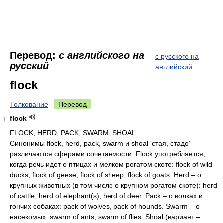
Перевод:
с английского на
с русского на
русский
английский
flock
Толкование
Перевод
flock
1
FLOCK, HERD, PACK, SWARM, SHOAL
Синонимы flock, herd, pack, swarm и shoal 'стая, стадо'
различаются сферами сочетаемости. Flock употребляется,
когда речь идет о птицах и мелком рогатом скоте: flock of wild
ducks, flock of geese, flock of sheep, flock of goats. Herd – о
крупных животных (в том числе о крупном рогатом скоте): herd
of cattle, herd of elephant(s), herd of deer. Pack – о волках и
гончих собаках: pack of wolves, pack of hounds. Swarm – о
насекомых: swarm of ants, swarm of flies. Shoal (вариант –