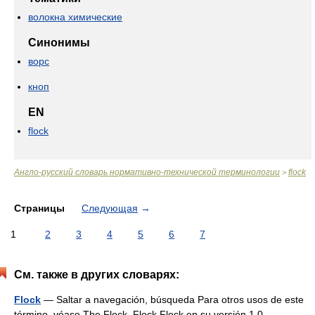
волокна химические
Синонимы
ворс
кноп
EN
flock
Англо-русский словарь нормативно-технической терминологии
flock
>
Страницы
Следующая
→
1
2
3
4
5
6
7
См. также в других словарях:
Flock
— Saltar a navegación, búsqueda Para otros usos de este
término, véase The Flock. Flock Flock en su versión 1.0