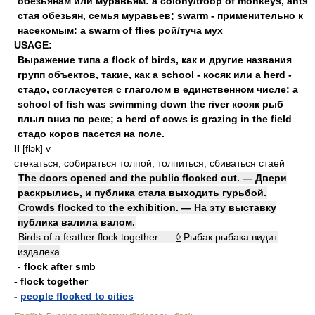
обезьянам или муравьям: a colony/troop of monkeys, ants
стая обезьян, семья муравьев; swarm - применительно к
насекомым: a swarm of flies рой/туча мух
USAGE:
Выражение типа a flock of birds, как и другие названия
групп объектов, такие, как a school - косяк или a herd -
стадо, согласуется с глаголом в единственном числе: a
school of fish was swimming down the river косяк рыб
плыл вниз по реке; a herd of cows is grazing in the field
стадо коров пасется на поле.
II
[flɔk]
v
стекаться, собираться толпой, толпиться, сбиваться стаей
The doors opened and the public flocked out. — Двери
раскрылись, и публика стала выходить гурьбой.
Crowds flocked to the exhibition. — На эту выставку
публика валила валом.
Birds of a feather flock together. —
◊
Рыбак рыбака видит
издалека
-
flock after smb
- flock together
-
people flocked to cities