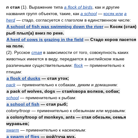
n
стая
(1). Выражение типа
a flock of birds
, как и другие
названия групп объектов, такие, как
a school
—
косяк или
a
herd
— стадо, согласуется с глаголом в единственном числе:
A school of fish was swimming down the river
— Косяк (стая)
рыб плыл(а) вниз по реке.
A herd of cows is grazing in the field
— Стадо коров пасется
на поле.
(2). Русское
стая
в зависимости от того, совокупность каких
животных имеется в виду, передается в английском языке
различными существительными:
flock
— применительно к
птицам:
a flock of ducks
— стая уток;
pack
— применительно к собакам, диким и домашним:
a pack of wolves, dogs — стая/свора волков, собак;
school
— применительно к рыбам:
a school of fish
— стая рыб;
colony/troop
— применительно к обезьянам или муравьям:
a colony/troop of monkeys, ants — стая обезьян, семья
муравьев;
swarm
— применительно к насекомым:
a swarm of flies
— рой/туча мух.