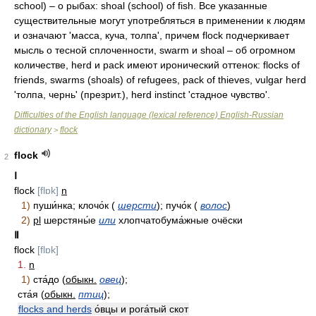
school) – о рыбах: shoal (school) of fish. Все указанные
существительные могут употребляться в применении к людям
и означают 'масса, куча, толпа', причем flock подчеркивает
мысль о тесной сплоченности, swarm и shoal – об огромном
количестве, herd и pack имеют иронический оттенок: flocks of
friends, swarms (shoals) of refugees, pack of thieves, vulgar herd
'толпа, чернь' (презрит.), herd instinct 'стадное чувство'.
Difficulties of the English language (lexical reference) English-Russian
dictionary
flock
>
flock
2
Ⅰ
flock
[flɒk]
n
1)
пуши́нка; клочо́к (
шерсти
); пучо́к (
волос
)
2)
pl
шерстяны́е
или
хлопчатобума́жные очёски
Ⅱ
flock
[flɒk]
1.
n
1)
ста́до (
обыкн.
овец
);
ста́я (
обыкн.
птиц
);
flocks and herds
о́вцы и рога́тый скот