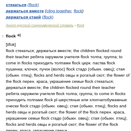
стекаться
(flock)
держаться вместе
(
cling together
,
flock
)
держаться стаей
(flock)
Англо-русский синонимический словарь
flock
>
flock
7
[̈ɪflɔk]
flock стекаться; держаться вместе; the children flocked round
their teacher ребята окружили учителя flock толпа; группа; to
come in flocks приходить толпами flock церк. паства flock
пушинка; клочок; пучок (волос) flock стадо (обыкн. овец); стая
(обыкн. птиц); flocks and herds овцы и рогатый скот; the flower of
the flock перен. краса, украшение семьи flock стекаться;
держаться вместе; the children flocked round their teacher
ребята окружили учителя flock толпа; группа; to come in flocks
приходить толпами flock pl шерстяные или хлопчатобумажные
очески flock стадо (обыкн. овец); стая (обыкн. птиц); flocks and
herds овцы и рогатый скот; the flower of the flock перен. краса,
украшение семьи flock стадо (обыкн. овец); стая (обыкн. птиц);
flocks and herds овцы и рогатый скот; the flower of the flock
перен. краса, украшение семьи