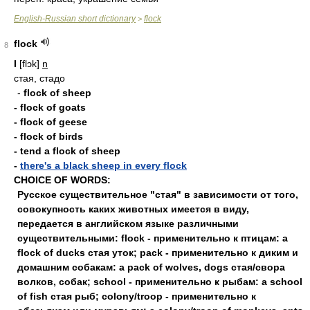
English-Russian short dictionary
flock
>
flock
8
I
[flɔk]
n
стая, стадо
-
flock of sheep
- flock of goats
- flock of geese
- flock of birds
- tend a flock of sheep
-
there's a black sheep in every flock
CHOICE OF WORDS:
Русское существительное "стая" в зависимости от того,
совокупность каких животных имеется в виду,
передается в английском языке различными
существительными: flock - применительно к птицам: a
flock of ducks стая уток; pack - применительно к диким и
домашним собакам: a pack of wolves, dogs стая/свора
волков, собак; school - применительно к рыбам: a school
of fish стая рыб; colony/troop - применительно к