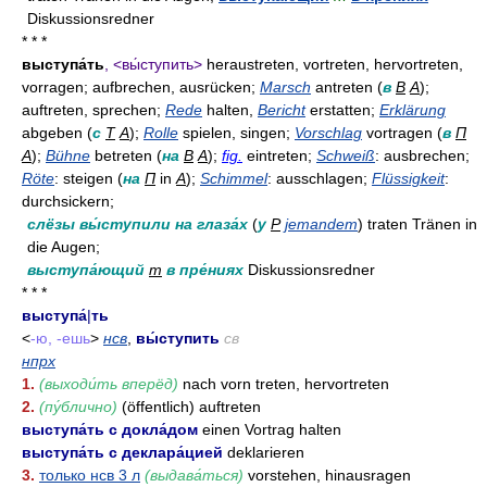
Diskussionsredner
* * *
выступа́ть
, <вы́ступить>
heraustreten, vortreten, hervortreten,
vorragen; aufbrechen, ausrücken;
Marsch
antreten (
в
В
A
);
auftreten, sprechen;
Rede
halten,
Bericht
erstatten;
Erklärung
abgeben (
с
Т
A
);
Rolle
spielen, singen;
Vorschlag
vortragen (
в
П
A
);
Bühne
betreten (
на
В
A
);
fig.
eintreten;
Schweiß
: ausbrechen;
Röte
: steigen (
на
П
in
A
);
Schimmel
: ausschlagen;
Flüssigkeit
:
durchsickern;
слёзы вы́ступили на глаза́х
(
у
Р
jemandem
) traten Tränen in
die Augen;
выступа́ющий
m
в пре́ниях
Diskussionsredner
* * *
выступа́
|
ть
<
-ю, -ешь
>
нсв
,
вы́ступить
св
нпрх
1.
(выходи́ть вперëд)
nach vorn treten, hervortreten
2.
(пу́блично)
(öffentlich) auftreten
выступа́ть с докла́дом
einen Vortrag halten
выступа́ть с деклара́цией
deklarieren
3.
только нсв 3 л
(выдава́ться)
vorstehen, hinausragen