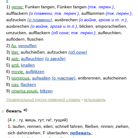
v
1)
gener.
Funken fangen, Fünken fangen
(тж. перен.)
,
aufflackern
(о пламени; тж. перен.)
, aufflammen
(тж. перен.)
,
aufzucken
(о пламени)
, ausbrechen
(о войне, грозе и т. п.)
,
ausbrechen
(о войне, грозе и т.п.)
, blicken, emporschießen,
umzucken, aufflackern
(об огне; тж. перен.)
, aufleuchten,
auflodern, fluschen
2)
Av.
verpuffen
3)
liter.
aufschießen, aufzucken
(об огне)
4)
astr.
aufleuchten
(о звезде)
5)
artil.
knallen
6)
movie.
aufblitzen
7)
pompous.
aufwallen
(о чувстве)
, entbrennen, aufscheinen
8)
nav.
flackern
9)
cinema.equip.
blitzen
Универсальный русско-немецкий словарь
вспыхивать
>
бежать
9
(4
e.
; ­гу, ­жишь, ­гут; ­ги!; ­гущий)
1.
laufen, rennen, eilen; schnell fahren, fließen, rinnen; ziehen,
sich dahinziehen; F überlaufen;
побежать
;