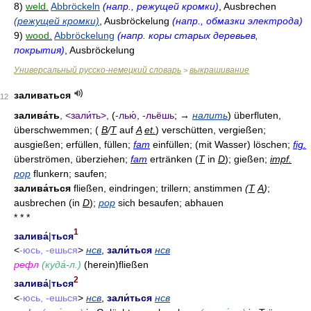
8)
weld.
Abbröckeln
(напр., режущей кромки)
, Ausbrechen
(режущей кромки)
, Ausbröckelung
(напр., обмазки электрода)
9)
wood.
Abbröckelung
(напр. коры старых деревьев,
покрытия)
, Ausbröckelung
Универсальный русско-немецкий словарь
выкрашивание
>
заливаться
12
залива́ть
, <зали́ть>,
(
-лью́, -льёшь
;
→
налить
) überfluten,
überschwemmen; (
В
/
Т
auf
A
et.
) verschütten, vergießen;
ausgießen; erfüllen, füllen;
fam
einfüllen; (mit Wasser) löschen;
fig.
überströmen, überziehen;
fam
ertränken (
Т
in
D
); gießen;
impf.
pop
flunkern; saufen;
залива́ться
fließen, eindringen; trillern; anstimmen
(
Т
A
)
;
ausbrechen (in
D
);
pop
sich besaufen; abhauen
* * *
1
залива́
|
ться
<
-юсь, -ешься
>
нсв
,
зали́ться
нсв
рефл
(куда́-л.)
(herein)fließen
2
залива́
|
ться
<
-юсь, -ешься
>
нсв
,
зали́ться
нсв