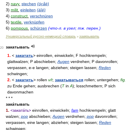
2)
navy.
stechen
(óçåë)
3)
milit.
einleiten
(áîé)
4)
construct.
verschnüren
5)
textile.
verknüpfen
6)
pompous.
schürzen
(что-л. в узел; тж. перен.)
Универсальный русско-немецкий словарь
завязывать
>
закатывать
20
1.
<
закатать
> einrollen, einwickeln; F hochkrempeln;
glattwalzen; P abschieben;
Augen
verdrehen; P davonrollen;
verpassen, e-e langen; abziehen; steigen lassen;
Reden
schwingen;
2.
<
закатить
> rollen
v/t
;
закатываться
rollen; untergehen;
fig.
zu Ende gehen; ausbrechen (
Т
in
A
); losschmettern; P sich
davonmachen
* * *
зака́тывать
1.
<заката́ть>
einrollen, einwickeln;
fam
hochkrempeln; glatt
walzen;
pop
abschieben;
Augen
verdrehen;
pop
davonrollen;
verpassen, eine langen; abziehen; steigen lassen;
Reden
schwingen;