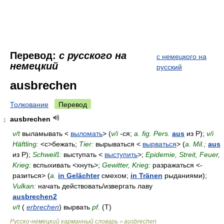
Перевод:
с русского на
с немецкого на
немецкий
русский
ausbrechen
Толкование
Перевод
ausbrechen
1
v/t
выламывать <
выломать
> (
v/i
-ся;
a. fig. Pers.
aus
из Р);
v/i
Häftling:
<с>бежать;
Tier:
вырываться <
вырваться
> (
a. Mil.;
aus
из Р);
Schweiß:
выступать <
выступить
>;
Epidemie, Streit, Feuer,
Krieg:
вспыхивать <­хнуть>;
Gewitter, Krieg:
разражаться <­
разиться> (
a.
in Gelächter
смехом;
in Tränen
рыданиями);
Vulkan:
начать действовать/извергать лаву
ausbrechen2
v/t
(
erbrechen
) вырвать
pf.
(Т)
Русско-немецкий карманный словарь
ausbrechen
>