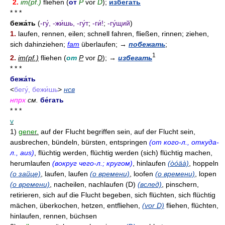
2.
im(pf.)
fliehen (
от
Р
vor
D
);
избегать
* * *
бежа́ть
(
-гу́, -жи́шь, -гу́т
;
-ги́!
;
-гу́щий
)
1.
laufen, rennen, eilen; schnell fahren, fließen, rinnen; ziehen,
sich dahinziehen;
fam
überlaufen;
→
побежать
;
1
2.
im(pf.)
fliehen (
от
Р
vor
D
);
→
избегать
* * *
бежа́ть
<
бегу́, бежи́шь
>
нсв
нпрх
см.
бе́гать
* * *
v
1)
gener.
auf der Flucht begriffen sein, auf der Flucht sein,
ausbrechen, bündeln, bürsten, entspringen
(от кого-л., откуда-
л., aus)
, flüchtig werden, flüchtig werden (sich) flüchtig machen,
herumlaufen
(вокруг чего-л.; кругом)
, hinlaufen
(òóäà)
, hoppeln
(о зайце)
, laufen, laufen
(о времени)
, loofen
(о времени)
, lopen
(о времени)
, nacheilen, nachlaufen (D)
(вслед)
, pinschern,
retirieren, sich auf die Flucht begeben, sich flüchten, sich flüchtig
mächen, überkochen, hetzen, entfliehen,
(vor D)
fliehen, flüchten,
hinlaufen, rennen, büchsen