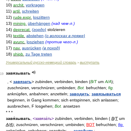
10)
archit.
vorkragen
11)
artil.
schreiten
12)
rude.expr.
loszittern
13)
mining.
überhängen
(над чем-л.)
14)
deprecat.
(гордо)
stolzieren
15)
textile.
abstehen
(о волосках в пряже)
16)
avunc.
losziehen
(против чего-л.)
17)
nav.
ausrücken
(в поход)
18)
shipb.
zu Tage treten
Универсальный русско-немецкий словарь
выступать
>
завязывать
19
, <
завязать
> zubinden, verbinden, binden (
В/Т
um
A/A
);
zuschnüren, verschnüren; umbinden;
Bot.
befruchten;
fig.
anknüpfen, anbahnen; anzetteln;
заводить
;
завязываться
beginnen, in Gang kommen; sich entspinnen, sich anlassen;
ausbrechen, F losgehen;
Bot.
ansetzen
* * *
завя́зывать
, <завяза́ть>
zubinden, verbinden, binden (
В
/
Т
um
A
/
A
); zuschnüren, verschnüren; umbinden;
BOT
befruchten;
fig.
anknüpfen, anbahnen; anzetteln;
→
заводить
;