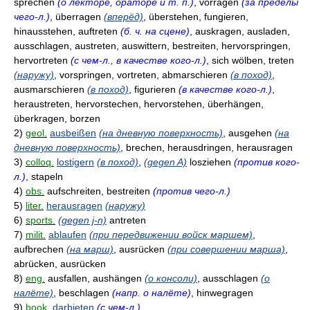
sprechen
(о лекторе, ораторе и т. п.)
, vorragen
(за пределы
чего-л.)
, überragen
(вперёд)
, überstehen, fungieren,
hinausstehen, auftreten
(б. ч. на сцене)
, auskragen, ausladen,
ausschlagen, austreten, auswittern, bestreiten, hervorspringen,
hervortreten
(с чем-л., в качестве кого-л.)
, sich wölben, treten
(наружу)
, vorspringen, vortreten, abmarschieren
(в поход)
,
ausmarschieren
(в поход)
, figurieren
(в качестве кого-л.)
,
heraustreten, hervorstechen, hervorstehen, überhängen,
überkragen, borzen
2)
geol.
ausbeißen
(на дневную поверхность)
, ausgehen
(на
дневную поверхность)
, brechen, herausdringen, herausragen
3)
colloq.
lostigern
(в поход)
,
(gegen A)
losziehen
(против кого-
л.)
, stapeln
4)
obs.
aufschreiten, bestreiten
(против чего-л.)
5)
liter.
herausragen
(наружу)
6)
sports.
(gegen j-n)
antreten
7)
milit.
ablaufen
(при передвижении войск маршем)
,
aufbrechen
(на марш)
, ausrücken
(при совершении марша)
,
abrücken, ausrücken
8)
eng.
ausfallen, aushängen
(о консоли)
, ausschlagen
(о
налёте)
, beschlagen
(напр. о налёте)
, hinwegragen
9)
book.
darbieten
(с чем-л.)