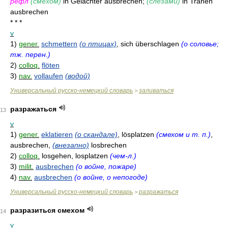
рефл
(сме́хом)
in Gelächter ausbrechen;
(слеза́ми)
in Tränen
ausbrechen
* * *
v
1)
gener.
schmettern
(о птицах)
, sich überschlagen
(о соловье;
тж. перен.)
2)
colloq.
flöten
3)
nav.
vollaufen
(водой)
Универсальный русско-немецкий словарь
заливаться
>
разражаться
13
v
1)
gener.
eklatieren
(о скандале)
, lösplatzen
(смехом и т. п.)
,
ausbrechen,
(внезапно)
losbrechen
2)
colloq.
losgehen, losplatzen
(чем-л.)
3)
milit.
ausbrechen
(о войне, пожаре)
4)
nav.
ausbrechen
(о войне, о непогоде)
Универсальный русско-немецкий словарь
разражаться
>
разразиться смехом
14
v