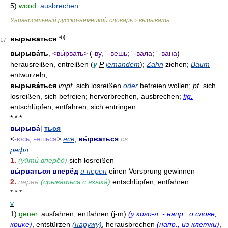
5)
wood.
ausbrechen
Универсальный русско-немецкий словарь
вырывать
>
вырываться
17
вырыва́ть
, <вы́рвать>
(
-ву, ´-вешь
;
´-вала
;
´-вана
)
herausreißen, entreißen (
у
Р
jemandem
);
Zahn
ziehen;
Baum
entwurzeln;
вырыва́ться
impf.
sich losreißen
oder
befreien wollen;
pf.
sich
losreißen, sich befreien; hervorbrechen, ausbrechen;
fig.
entschlüpfen, entfahren, sich entringen
* * *
вырыва́
|
ться
<
-юсь, -ешься
>
нсв
,
вы́рваться
св
рефл
1.
(уйти́ вперëд)
sich losreißen
вы́рваться вперёд
и перен
einen Vorsprung gewinnen
2.
перен
(срыва́ться с языка́)
entschlüpfen, entfahren
* * *
v
1)
gener.
ausfahren, entfahren (j-m)
(у кого-л. - напр., о слове,
крике)
, entstürzen
(наружу)
, herausbrechen
(напр., из клетки)
,