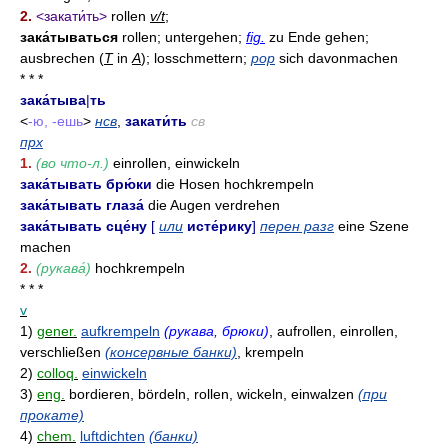
2.
<закати́ть>
rollen
v/t
;
зака́тываться
rollen; untergehen;
fig.
zu Ende gehen;
ausbrechen (
Т
in
A
); losschmettern;
pop
sich davonmachen
* * *
зака́тыва
|
ть
<
-ю, -ешь
>
нсв
,
закати́ть
св
прх
1.
(во что-л.)
einrollen, einwickeln
зака́тывать брю́ки
die Hosen hochkrempeln
зака́тывать глаза́
die Augen verdrehen
зака́тывать сце́ну
[
или
исте́рику
]
перен разг
eine Szene
machen
2.
(рукава́)
hochkrempeln
* * *
v
1)
gener.
aufkrempeln
(рукава, брюки)
, aufrollen, einrollen,
verschließen
(консервные банки)
, krempeln
2)
colloq.
einwickeln
3)
eng.
bordieren, bördeln, rollen, wickeln, einwalzen
(при
прокате)
4)
chem.
luftdichten
(банки)