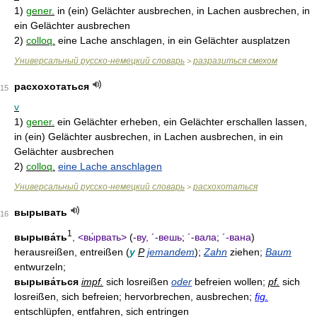
1)
gener.
in (ein) Gelächter ausbrechen, in Lachen ausbrechen, in
ein Gelächter ausbrechen
2)
colloq.
eine Lache anschlagen, in ein Gelächter ausplatzen
Универсальный русско-немецкий словарь
разразиться смехом
>
расхохотаться
15
v
1)
gener.
ein Gelächter erheben, ein Gelächter erschallen lassen,
in (ein) Gelächter ausbrechen, in Lachen ausbrechen, in ein
Gelächter ausbrechen
2)
colloq.
eine Lache anschlagen
Универсальный русско-немецкий словарь
расхохотаться
>
вырывать
16
1
вырыва́ть
, <вы́рвать>
(
-ву, ´-вешь
;
´-вала
;
´-вана
)
herausreißen, entreißen (
у
Р
jemandem
);
Zahn
ziehen;
Baum
entwurzeln;
вырыва́ться
impf.
sich losreißen
oder
befreien wollen;
pf.
sich
losreißen, sich befreien; hervorbrechen, ausbrechen;
fig.
entschlüpfen, entfahren, sich entringen