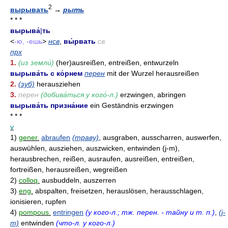
2
вырывать
→
рыть
* * *
вырыва́
|
ть
<
-ю, -ешь
>
нсв
,
вы́рвать
св
прх
1.
(из земли́)
(her)ausreißen, entreißen, entwurzeln
вырыва́ть с ко́рнем
перен
mit der Wurzel herausreißen
2.
(зуб)
herausziehen
3.
перен
(добива́ться у кого́-л.)
erzwingen, abringen
вырыва́ть призна́ние
ein Geständnis erzwingen
* * *
v
1)
gener.
abraufen
(траву)
, ausgraben, ausscharren, auswerfen,
auswühlen, ausziehen, auszwicken, entwinden (j-m),
herausbrechen, reißen, ausraufen, ausreißen, entreißen,
fortreißen, herausreißen, wegreißen
2)
colloq.
ausbuddeln, auszerren
3)
eng.
abspalten, freisetzen, herauslösen, herausschlagen,
ionisieren, rupfen
4)
pompous.
entringen
(у кого-л.; тж. перен. - тайну и т. п.)
,
(j-
m)
entwinden
(что-л. у кого-л.)