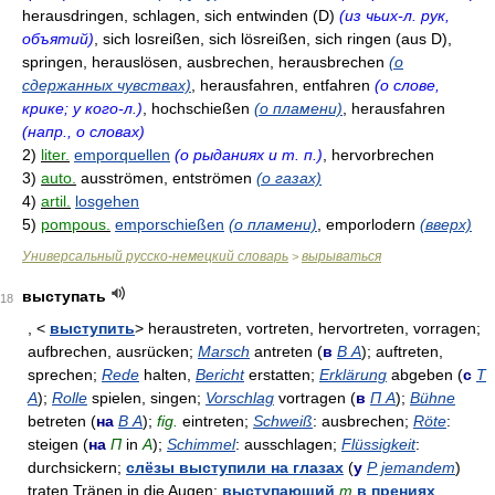
herausdringen, schlagen, sich entwinden (D)
(из чьих-л. рук,
объятий)
, sich losreißen, sich lösreißen, sich ringen (aus D),
springen, herauslösen, ausbrechen, herausbrechen
(о
сдержанных чувствах)
, herausfahren, entfahren
(о слове,
крике; у кого-л.)
, hochschießen
(о пламени)
, herausfahren
(напр., о словах)
2)
liter.
emporquellen
(о рыданиях и т. п.)
, hervorbrechen
3)
auto.
ausströmen, entströmen
(о газах)
4)
artil.
losgehen
5)
pompous.
emporschießen
(о пламени)
, emporlodern
(вверх)
Универсальный русско-немецкий словарь
вырываться
>
выступать
18
, <
выступить
> heraustreten, vortreten, hervortreten, vorragen;
aufbrechen, ausrücken;
Marsch
antreten (
в
В A
); auftreten,
sprechen;
Rede
halten,
Bericht
erstatten;
Erklärung
abgeben (
с
Т
A
);
Rolle
spielen, singen;
Vorschlag
vortragen (
в
П A
);
Bühne
betreten (
на
В A
);
fig.
eintreten;
Schweiß
: ausbrechen;
Röte
:
steigen (
на
П
in
A
);
Schimmel
: ausschlagen;
Flüssigkeit
:
durchsickern;
слёзы выступили на глазах
(
у
Р jemandem
)
traten Tränen in die Augen;
выступающий
m
в прениях