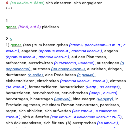
4.
(за како́е-л. де́ло)
sich einsetzen, sich engagieren
* * *
1.
gener.
(für A, auf A)
plädieren
2.
v
1)
gener.
(etw.) zum besten geben
(спеть, рассказать и т. п.; с
чем-л.)
, angehen
(против чего-л., против кого-л.)
, angehn
(против чего-л., против кого-л.)
, auf den Plan treten,
aufbrechen, ausschwitzen
(о сырости, налёте)
, ausspringen
(о
неровности)
, austreten
(на поверхность)
, ausziehen, dringen,
durchtreten
(о воде)
, eine Rede halten
(с речью)
,
einherstolzieren, einschreiten
(против чего-л., кого-л.)
, eintreten
(за что-л.)
, fortmarschieren, herausrücken
(напр., из лагеря)
,
herausziehen, hervorbrechen, hervorbrechen
(напр., о сыпи)
,
hervorragen, hinausragen
(наружу)
, hinausragen
(наружу)
, in
Erscheinung treten, mit einem Roman hervortreten, perorieren,
ragen, sich abbilden, sich aufwerfen
(как кто-л., в качестве
кого-л.)
, sich aufwerfen
(как кто-л., в качестве кого-л.; zu D)
,
sich dokumentieren, sich für etw. (A) aussprechen
(за что-л.)
,