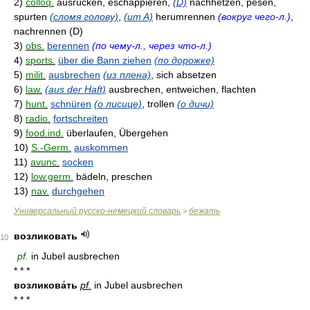
2)
colloq.
ausrücken, eschappieren,
(D)
nachhetzen, pesen,
spurten
(сломя голову)
,
(um A)
herumrennen
(вокруг чего-л.)
,
nachrennen (D)
3)
obs.
berennen
(по чему-л., через что-л.)
4)
sports.
über die Bann ziehen
(по дорожке)
5)
milit.
ausbrechen
(из плена)
, sich absetzen
6)
law.
(aus der Haft)
ausbrechen, entweichen, flachten
7)
hunt.
schnüren
(о лисице)
, trollen
(о дичи)
8)
radio.
fortschreiten
9)
food.ind.
überlaufen, Übergehen
10)
S.-Germ.
auskommen
11)
avunc.
socken
12)
low.germ.
bädeln, preschen
13)
nav.
durchgehen
Универсальный русско-немецкий словарь
бежать
>
возликовать
10
pf.
in Jubel ausbrechen
* * *
возликова́ть
pf.
in Jubel ausbrechen
* * *