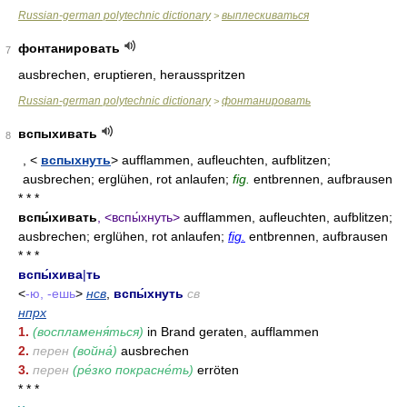
Russian-german polytechnic dictionary
выплескиваться
>
фонтанировать
7
ausbrechen, eruptieren, herausspritzen
Russian-german polytechnic dictionary
фонтанировать
>
вспыхивать
8
, <
вспыхнуть
> aufflammen, aufleuchten, aufblitzen;
ausbrechen; erglühen, rot anlaufen;
fig.
entbrennen, aufbrausen
* * *
вспы́хивать
, <вспы́хнуть>
aufflammen, aufleuchten, aufblitzen;
ausbrechen; erglühen, rot anlaufen;
fig.
entbrennen, aufbrausen
* * *
вспы́хива
|
ть
<
-ю, -ешь
>
нсв
,
вспы́хнуть
св
нпрх
1.
(воспламеня́ться)
in Brand geraten, aufflammen
2.
перен
(война́)
ausbrechen
3.
перен
(ре́зко покрасне́ть)
erröten
* * *