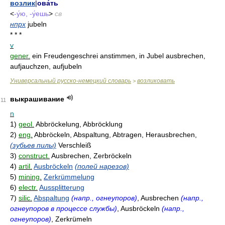
возлик
|
ова́ть
<
-у́ю, -у́ешь
>
св
нпрх
jubeln
* * *
v
gener.
ein Freudengeschrei anstimmen, in Jubel ausbrechen,
aufjauchzen, aufjubeln
Универсальный русско-немецкий словарь
возликовать
>
выкрашивание
11
n
1)
geol.
Abbröckelung, Abbröcklung
2)
eng.
Abbröckeln, Abspaltung, Abtragen, Herausbrechen,
(зубьев пилы)
Verschleiß
3)
construct.
Ausbrechen, Zerbröckeln
4)
artil.
Ausbröckeln
(полей нарезов)
5)
mining.
Zerkrümmelung
6)
electr.
Aussplitterung
7)
silic.
Abspaltung
(напр., огнеупоров)
, Ausbrechen
(напр.,
огнеупоров в процессе службы)
, Ausbröckeln
(напр.,
огнеупоров)
, Zerkrümeln