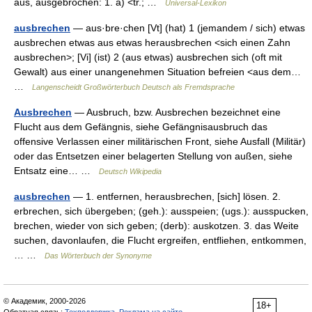
aus, ausgebrochen: 1. a) <tr.; …
Universal-Lexikon
ausbrechen
— aus·bre·chen [Vt] (hat) 1 (jemandem / sich) etwas
ausbrechen etwas aus etwas herausbrechen <sich einen Zahn
ausbrechen>; [Vi] (ist) 2 (aus etwas) ausbrechen sich (oft mit
Gewalt) aus einer unangenehmen Situation befreien <aus dem…
…
Langenscheidt Großwörterbuch Deutsch als Fremdsprache
Ausbrechen
— Ausbruch, bzw. Ausbrechen bezeichnet eine
Flucht aus dem Gefängnis, siehe Gefängnisausbruch das
offensive Verlassen einer militärischen Front, siehe Ausfall (Militär)
oder das Entsetzen einer belagerten Stellung von außen, siehe
Entsatz eine… …
Deutsch Wikipedia
ausbrechen
— 1. entfernen, herausbrechen, [sich] lösen. 2.
erbrechen, sich übergeben; (geh.): ausspeien; (ugs.): ausspucken,
brechen, wieder von sich geben; (derb): auskotzen. 3. das Weite
suchen, davonlaufen, die Flucht ergreifen, entfliehen, entkommen,
… …
Das Wörterbuch der Synonyme
© Академик, 2000-2026
18+