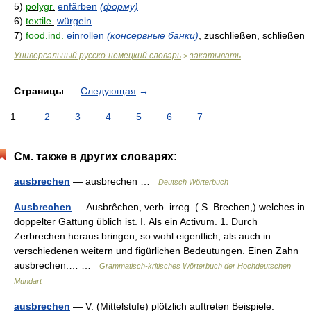
5)
polygr.
enfärben
(форму)
6)
textile.
würgeln
7)
food.ind.
einrollen
(консервные банки)
, zuschließen, schließen
Универсальный русско-немецкий словарь
закатывать
>
Страницы
Следующая
→
1
2
3
4
5
6
7
См. также в других словарях:
ausbrechen
— ausbrechen …
Deutsch Wörterbuch
Ausbrechen
— Ausbrêchen, verb. irreg. ( S. Brechen,) welches in
doppelter Gattung üblich ist. I. Als ein Activum. 1. Durch
Zerbrechen heraus bringen, so wohl eigentlich, als auch in
verschiedenen weitern und figürlichen Bedeutungen. Einen Zahn
ausbrechen.… …
Grammatisch-kritisches Wörterbuch der Hochdeutschen
Mundart
ausbrechen
— V. (Mittelstufe) plötzlich auftreten Beispiele: