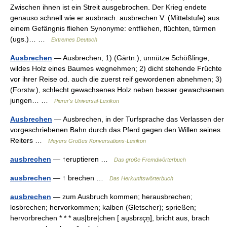
Zwischen ihnen ist ein Streit ausgebrochen. Der Krieg endete
genauso schnell wie er ausbrach. ausbrechen V. (Mittelstufe) aus
einem Gefängnis fliehen Synonyme: entfliehen, flüchten, türmen
(ugs.)… …
Extremes Deutsch
Ausbrechen
— Ausbrechen, 1) (Gärtn.), unnütze Schößlinge,
wildes Holz eines Baumes wegnehmen; 2) dicht stehende Früchte
vor ihrer Reise od. auch die zuerst reif gewordenen abnehmen; 3)
(Forstw.), schlecht gewachsenes Holz neben besser gewachsenen
jungen… …
Pierer's Universal-Lexikon
Ausbrechen
— Ausbrechen, in der Turfsprache das Verlassen der
vorgeschriebenen Bahn durch das Pferd gegen den Willen seines
Reiters …
Meyers Großes Konversations-Lexikon
ausbrechen
— ↑eruptieren …
Das große Fremdwörterbuch
ausbrechen
— ↑ brechen …
Das Herkunftswörterbuch
ausbrechen
— zum Ausbruch kommen; herausbrechen;
losbrechen; hervorkommen; kalben (Gletscher); sprießen;
hervorbrechen * * * aus|bre|chen [ au̮sbrɛçn̩], bricht aus, brach