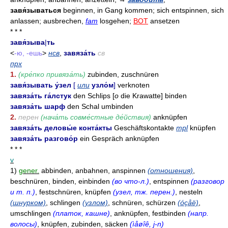
завя́зываться
beginnen, in Gang kommen; sich entspinnen, sich
anlassen; ausbrechen,
fam
losgehen;
BOT
ansetzen
* * *
завя́зыва
|
ть
<
-ю, -ешь
>
нсв
,
завяза́ть
св
прх
1.
(кре́пко привяза́ть)
zubinden, zuschnüren
завя́зывать у́зел
[
или
узло́м
]
verknoten
завяза́ть га́лстук
den Schlips [
o
die Krawatte] binden
завяза́ть шарф
den Schal umbinden
2.
перен
(нача́ть совме́стные де́йствия)
anknüpfen
завяза́ть деловы́е конта́кты
Geschäftskontakte
mpl
knüpfen
завяза́ть разгово́р
ein Gespräch anknüpfen
* * *
v
1)
gener.
abbinden, anbahnen, anspinnen
(отношения)
,
beschnüren, binden, einbinden
(во что-л.)
, entspinnen
(разговор
и т. п.)
, festschnüren, knüpfen
(узел, тж. перен.)
, nesteln
(шнурком)
, schlingen
(узлом)
, schnüren, schürzen
(óçåë)
,
umschlingen
(платок, кашне)
, anknüpfen, festbinden
(напр.
волосы)
, knüpfen, zubinden, säcken
(ìåøîê, j-n)