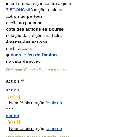
intentar uma acção contra alguém
7
ECONOMIA
acção; título
m.
action au porteur
acção ao portador
cote des actions en Bourse
cotação das acções na Bolsa
émettre des actions
emitir acções
◆
dans le feu de l'action
no calor da acção
Dicionário Francês-Português
action
>
action
4
action
[aksjɔ̃]
Nom féminin
ação
feminino
* * *
action
[aksjɔ̃]
Nom féminin
ação
feminino