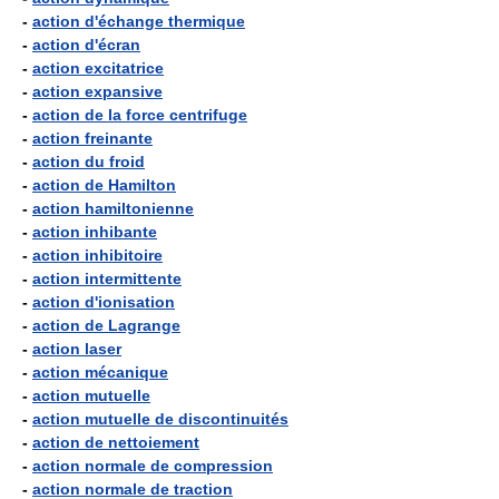
-
action d'échange thermique
-
action d'écran
-
action excitatrice
-
action expansive
-
action de la force centrifuge
-
action freinante
-
action du froid
-
action de Hamilton
-
action hamiltonienne
-
action inhibante
-
action inhibitoire
-
action intermittente
-
action d'ionisation
-
action de Lagrange
-
action laser
-
action mécanique
-
action mutuelle
-
action mutuelle de discontinuités
-
action de nettoiement
-
action normale de compression
-
action normale de traction