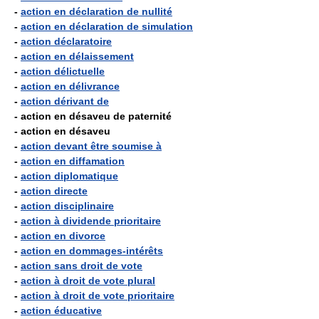
-
action en déclaration de nullité
-
action en déclaration de simulation
-
action déclaratoire
-
action en délaissement
-
action délictuelle
-
action en délivrance
-
action dérivant de
- action en désaveu de paternité
- action en désaveu
-
action devant être soumise à
-
action en diffamation
-
action diplomatique
-
action directe
-
action disciplinaire
-
action à dividende prioritaire
-
action en divorce
-
action en dommages-intérêts
-
action sans droit de vote
-
action à droit de vote plural
-
action à droit de vote prioritaire
-
action éducative