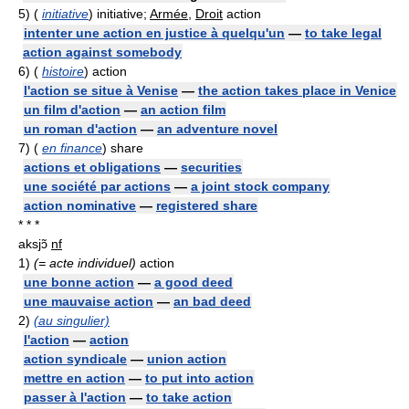
5)
(
initiative
) initiative;
Armée
,
Droit
action
intenter une action en justice à quelqu'un
—
to take legal
action against somebody
6)
(
histoire
) action
l'action se situe à Venise
—
the action takes place in Venice
un film d'action
—
an action film
un roman d'action
—
an adventure novel
7)
(
en finance
) share
actions et obligations
—
securities
une société par actions
—
a joint stock company
action nominative
—
registered share
* * *
aksjɔ̃
nf
1)
(= acte individuel)
action
une bonne action
—
a good deed
une mauvaise action
—
an bad deed
2)
(au singulier)
l'action
—
action
action syndicale
—
union action
mettre en action
—
to put into action
passer à l'action
—
to take action