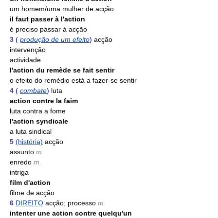
um homem/uma mulher de acção
il faut passer à l'action
é preciso passar à acção
3
(
produção de um efeito
)
acção
intervenção
actividade
l'action du remède se fait sentir
o efeito do remédio está a fazer-se sentir
4
(
combate
)
luta
action contre la faim
luta contra a fome
l'action syndicale
a luta sindical
5
(história)
acção
assunto
m.
enredo
m.
intriga
film d'action
filme de acção
6
DIREITO
acção; processo
m.
intenter une action contre quelqu'un