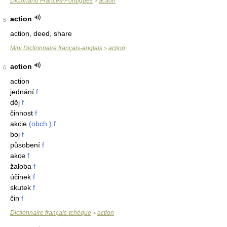
Dicionário Francês-Português
action
>
action
5
action, deed, share
Mini Dictionnaire français-anglais
action
>
action
6
action
jednání
f
děj
f
činnost
f
akcie
(obch.)
f
boj
f
působení
f
akce
f
žaloba
f
účinek
f
skutek
f
čin
f
Dictionnaire français-tchèque
action
>