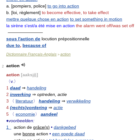
a. [pompiers, police]
to go into action
b. [loi, règlement]
to become effective, to take effect
mettre quelque chose en action
to set something in motion
la sirène s'est/a été mise en action
the alarm went off/was set off
————————
sous l'action de
locution prépositionnelle
due to
,
because of
Dictionnaire Français-Anglais
action
>
action
2
action
[aaksj
õ
]
〈v.〉
1
daad
⇒
handeling
2
inwerking
⇒
optreden, actie
3
〈
literatuur
〉
handeling
⇒
verwikkeling
4
(rechts)vordering
⇒
actie
5
〈
economie
〉
aandeel
♦
voorbeelden:
1
action de
grâce(s)
•
dankgebed
une
bonne
action
•
een goede daad