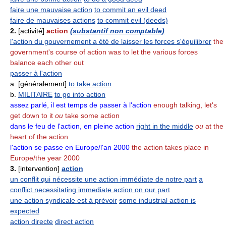
faire une mauvaise action
to commit an evil deed
faire de mauvaises actions
to commit evil (deeds)
2.
[activité]
action
(substantif non comptable)
l'action du gouvernement a été de laisser les forces s'équilibrer
the
government's course of action was to let the various forces
balance each other out
passer à l'action
a. [généralement]
to take action
b.
MILITAIRE
to go into action
assez parlé, il est temps de passer à l'action
enough talking, let's
get down to it
ou
take some action
dans le feu de l'action, en pleine action
right in the middle
ou
at the
heart of the action
l'action se passe en Europe/l'an 2000
the action takes place in
Europe/the year 2000
3.
[intervention]
action
un conflit qui nécessite une action immédiate de notre part
a
conflict necessitating immediate action on our part
une action syndicale est à prévoir
some industrial action is
expected
action directe
direct action