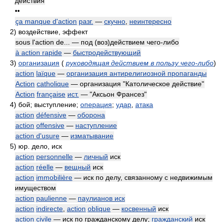
действия
••
ça manque d'action
разг.
—
скучно
,
неинтересно
2)
воздействие, эффект
sous l'action de... — под (воз)действием чего-либо
à action rapide
—
быстродействующий
3)
организация
(
руководящая действием в пользу чего-либо
)
action
laïque
—
организация антирелигиозной пропаганды
Action
catholique
— организация "Католическое действие"
Action
française
ист.
— "Аксьон Франсез"
4)
бой; выступление;
операция
;
удар
,
атака
action
défensive
—
оборона
action
offensive
—
наступление
action d'usure
—
изматывание
5)
юр. дело, иск
action
personnelle
—
личный
иск
action
réelle
—
вещный
иск
action
immobilière
— иск по делу, связанному с недвижимым
имуществом
action
paulienne
—
паулианов иск
action
indirecte
,
action
oblique
—
косвенный
иск
action civile
— иск по гражданскому делу;
гражданский
иск