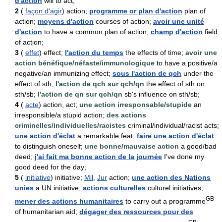
d'action
will to act;
2
(
façon d'agir
) action;
programme or plan d'action
plan of
action;
moyens d'action
courses of action;
avoir une unité
d'action
to have a common plan of action;
champ d'action
field
of action;
3
(
effet
) effect;
l'action du temps
the effects of time;
avoir une
action bénéfique/néfaste/immunologique
to have a positive/a
negative/an immunizing effect;
sous l'action de qch
under the
effect of sth;
l'action de qch sur qch/qn
the effect of sth on
sth/sb;
l'action de qn sur qch/qn
sb's influence on sth/sb;
4
(
acte
) action, act;
une action irresponsable/stupide
an
irresponsible/a stupid action;
des actions
criminelles/individuelles/racistes
criminal/individual/racist acts;
une action d'éclat
a remarkable feat;
faire une action d'éclat
to distinguish oneself;
une bonne/mauvaise action
a good/bad
deed;
j'ai fait ma bonne action de la journée
I've done my
good deed for the day;
5
(
initiative
) initiative;
Mil
,
Jur
action;
une action des Nations
unies
a UN initiative;
actions culturelles
culturel initiatives;
GB
mener des actions humanitaires
to carry out a programme
of humanitarian aid;
dégager des ressources pour des