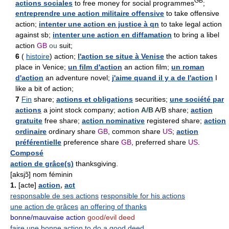
GB
actions sociales
to free money for social programmes
;
entreprendre une action militaire offensive
to take offensive
action;
intenter une action en justice à qn
to take legal action
against sb;
intenter une action en diffamation
to bring a libel
action
GB
ou
suit;
6
(
histoire
) action;
l'action se situe à Venise
the action takes
place in Venice;
un film d'action
an action film;
un roman
d'action
an adventure novel;
j'aime quand il y a de l'action
I
like a bit of action;
7
Fin
share;
actions et obligations
securities;
une société par
actions
a joint stock company;
action A/B
A/B share;
action
gratuite
free share;
action nominative
registered share;
action
ordinaire
ordinary share
GB
, common share
US
;
action
préférentielle
preference share
GB
, preferred share
US
.
Composé
action de grâce(s)
thanksgiving.
[aksjɔ̃] nom féminin
1.
[acte]
action
,
act
responsable de ses actions
responsible for his actions
une action de grâces
an offering of thanks
bonne/mauvaise action
good/evil deed
faire une bonne action
to do a good deed