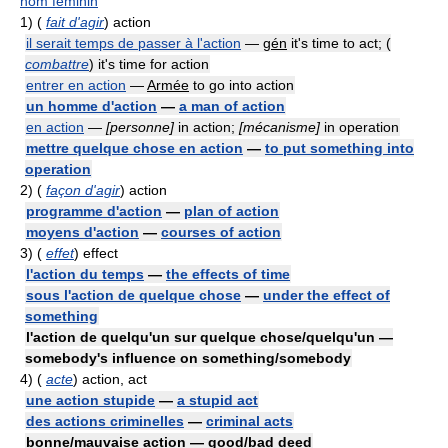
nom féminin
1)
(
fait d'agir
) action
il serait temps de passer à l'action
—
gén
it's time to act; (
combattre
) it's time for action
entrer en action
—
Armée
to go into action
un homme d'action
—
a man of action
en action
—
[personne]
in action;
[mécanisme]
in operation
mettre quelque chose en action
—
to put something into
operation
2)
(
façon d'agir
) action
programme d'action
—
plan of action
moyens d'action
—
courses of action
3)
(
effet
) effect
l'action du temps
—
the effects of time
sous l'action de quelque chose
—
under the effect of
something
l'action de quelqu'un sur quelque chose/quelqu'un —
somebody's influence on something/somebody
4)
(
acte
) action, act
une action stupide
—
a stupid act
des actions criminelles
—
criminal acts
bonne/mauvaise action — good/bad deed