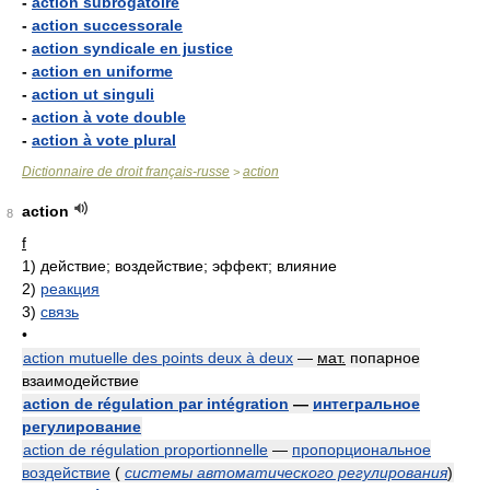
-
action subrogatoire
-
action successorale
-
action syndicale en justice
-
action en uniforme
-
action ut singuli
-
action à vote double
-
action à vote plural
Dictionnaire de droit français-russe
action
>
action
8
f
1)
действие; воздействие; эффект; влияние
2)
реакция
3)
связь
•
action mutuelle des points deux à deux
—
мат.
попарное
взаимодействие
action de régulation par intégration
—
интегральное
регулирование
action de régulation proportionnelle
—
пропорциональное
воздействие
(
системы автоматического регулирования
)