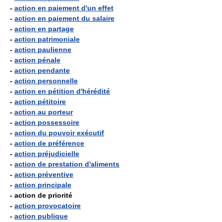
-
action en paiement d'un effet
-
action en paiement du salaire
-
action en partage
-
action patrimoniale
-
action paulienne
-
action pénale
-
action pendante
-
action personnelle
-
action en pétition d'hérédité
-
action pétitoire
-
action au porteur
-
action possessoire
-
action du pouvoir exécutif
-
action de préférence
-
action préjudicielle
-
action de prestation d'aliments
-
action préventive
-
action principale
- action de priorité
-
action provocatoire
-
action publique