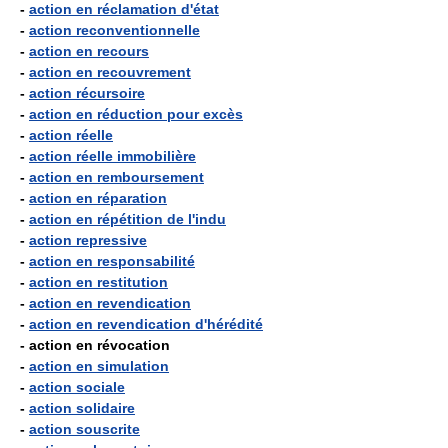
-
action en réclamation d'état
-
action reconventionnelle
-
action en recours
-
action en recouvrement
-
action récursoire
-
action en réduction pour excès
-
action réelle
-
action réelle immobilière
-
action en remboursement
-
action en réparation
-
action en répétition de l'indu
-
action repressive
-
action en responsabilité
-
action en restitution
-
action en revendication
-
action en revendication d'hérédité
- action en révocation
-
action en simulation
-
action sociale
-
action solidaire
-
action souscrite