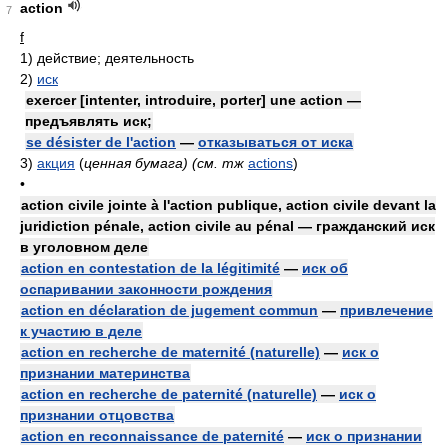
action
7
f
1)
действие; деятельность
2)
иск
exercer [intenter, introduire, porter] une action —
предъявлять иск;
se désister de l'action
—
отказываться от иска
3)
акция
(
ценная бумага) (см. тж
actions
)
•
action civile jointe à l'action publique, action civile devant la
juridiction pénale, action civile au pénal — гражданский иск
в уголовном деле
action en contestation de la légitimité
—
иск об
оспаривании законности рождения
action en déclaration de jugement commun
—
привлечение
к участию в деле
action en recherche de maternité (naturelle)
—
иск о
признании материнства
action en recherche de paternité (naturelle)
—
иск о
признании отцовства
action en reconnaissance de paternité
—
иск о признании