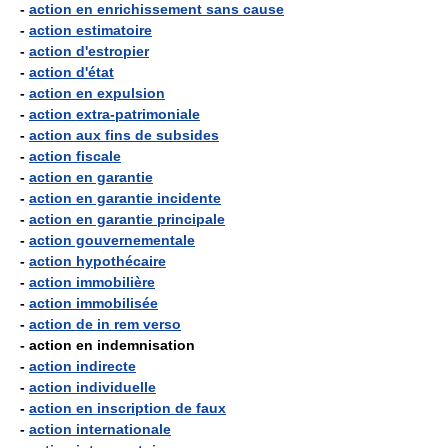
-
action en enrichissement sans cause
-
action estimatoire
-
action d'estropier
-
action d'état
-
action en expulsion
-
action extra-patrimoniale
-
action aux fins de subsides
-
action fiscale
-
action en garantie
-
action en garantie incidente
-
action en garantie principale
-
action gouvernementale
-
action hypothécaire
-
action immobilière
-
action immobilisée
-
action de in rem verso
- action en indemnisation
-
action indirecte
-
action individuelle
-
action en inscription de faux
-
action internationale