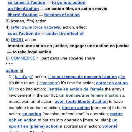
se lancer à l'action
—
to go into action
un film d'action
— an action film, an action movie
liberté d'action
—
freedom of action
3)
[roman, film]
action
4)
(effet d'une force naturelle)
action, effect
sous l'action de
—
under the effect of
5)
DROIT
action
intenter une action en justice; engager une action en justice
— to take legal action
6)
COMMERCE
(= part dans une société)
share
* * *
action
nf
1
(
fait d'agir
) action;
il serait temps de passer à l'action
gén
it's time to act; (
combattre
) it's time for action;
entrer en action
Mil
to go into action;
l'entrée en action de l'armée
the army's
involvement in the conflict;
un homme/une femme d'action
a
man/a woman of action;
avoir toute liberté d'action
to have
complete freedom of action;
être en action
[personne] to be in
action;
en action
[machine, mécanisme] in operation;
mettre
qch en action
to put sth into operation [mesure, plan];
un
sportif en (pleine) action
a sportsman in action;
volonté