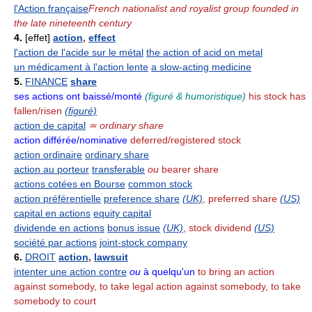
l'Action française
French nationalist and royalist group founded in
the late nineteenth century
4.
[effet]
action
,
effect
l'action de l'acide sur le métal
the action of acid on metal
un médicament à l'action lente
a slow-acting medicine
5.
FINANCE
share
ses actions ont baissé/monté
(figuré & humoristique)
his stock has
fallen/risen
(figuré)
action de capital
≃ ordinary share
action différée/nominative
deferred/registered stock
action ordinaire
ordinary share
action au porteur
transferable
ou
bearer share
actions cotées en Bourse
common stock
action préférentielle
preference share
(UK)
, preferred share
(US)
capital en actions
equity capital
dividende en actions
bonus issue
(UK)
, stock dividend
(US)
société par actions
joint-stock company
6.
DROIT
action
,
lawsuit
intenter une action contre
ou
à quelqu'un
to bring an action
against somebody, to take legal action against somebody, to take
somebody to court