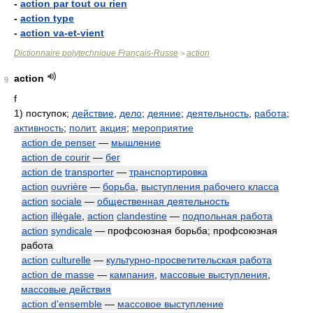
-
action par tout ou rien
-
action type
-
action va-et-vient
Dictionnaire polytechnique Français-Russe
action
>
action
9
f
1)
поступок;
действие
,
дело
;
деяние
;
деятельность
,
работа
;
активность
;
полит.
акция
;
мероприятие
action de penser
—
мышление
action de courir
—
бег
action de
transporter
—
транспортировка
action
ouvrière
—
борьба
,
выступления рабочего класса
action
sociale
—
общественная деятельность
action
illégale
,
action
clandestine
—
подпольная работа
action
syndicale
— профсоюзная борьба; профсоюзная
работа
action
culturelle
—
культурно-просветительская работа
action de masse
—
кампания
,
массовые выступления
,
массовые действия
action d'ensemble
—
массовое выступление