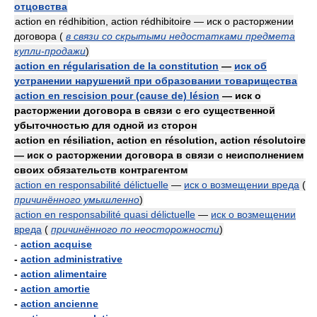
отцовства
action en rédhibition, action rédhibitoire — иск о расторжении
договора
(
в связи со скрытыми недостатками предмета
купли-продажи
)
action en régularisation de la constitution
—
иск об
устранении нарушений при образовании товарищества
action en rescision pour (cause de) lésion
— иск о
расторжении договора в связи с его существенной
убыточностью для одной из сторон
action en résiliation, action en résolution, action résolutoire
— иск о расторжении договора в связи с неисполнением
своих обязательств контрагентом
action en responsabilité délictuelle
—
иск о возмещении вреда
(
причинённого умышленно
)
action en responsabilité quasi délictuelle
—
иск о возмещении
вреда
(
причинённого по неосторожности
)
-
action acquise
-
action administrative
-
action alimentaire
-
action amortie
-
action ancienne