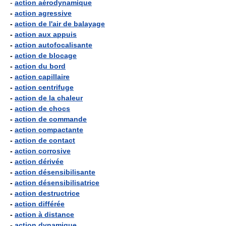
-
action aérodynamique
-
action agressive
-
action de l'air de balayage
-
action aux appuis
-
action autofocalisante
-
action de blocage
-
action du bord
-
action capillaire
-
action centrifuge
-
action de la chaleur
-
action de chocs
-
action de commande
-
action compactante
-
action de contact
-
action corrosive
-
action dérivée
-
action désensibilisante
-
action désensibilisatrice
-
action destructrice
-
action différée
-
action à distance
-
action dynamique