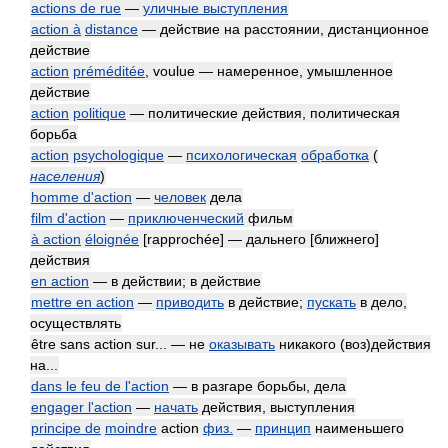
actions de rue
—
уличные выступления
action à
distance
— действие на расстоянии, дистанционное
действие
action
préméditée
, voulue — намеренное, умышленное
действие
action
politique
— политические действия, политическая
борьба
action
psychologique
—
психологическая
обработка
(
населения
)
homme d'action
—
человек
дела
film d'action
—
приключенческий
фильм
à action
éloignée
[rapprochée] — дальнего [ближнего]
действия
en action
— в действии; в действие
mettre en action
—
приводить
в действие;
пускать
в дело,
осуществлять
être sans action sur... — не
оказывать
никакого (воз)действия
на...
dans le feu de l'action
— в разгаре борьбы, дела
engager l'action
—
начать
действия, выступления
principe de
moindre
action
физ.
—
принцип
наименьшего