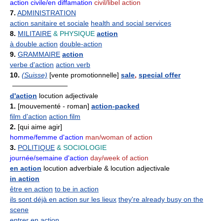
action civile/en diffamation
civil/libel action
7.
ADMINISTRATION
action sanitaire et sociale
health and social services
8.
MILITAIRE
& PHYSIQUE
action
à double action
double-action
9.
GRAMMAIRE
action
verbe d'action
action verb
10.
(Suisse)
[vente promotionnelle]
sale
,
special offer
————————
d'action
locution adjectivale
1.
[mouvementé - roman]
action-packed
film d'action
action film
2.
[qui aime agir]
homme/femme d'action
man/woman of action
3.
POLITIQUE
& SOCIOLOGIE
journée/semaine d'action
day/week of action
en action
locution adverbiale & locution adjectivale
in action
être en action
to be in action
ils sont déjà en action sur les lieux
they're already busy on the
scene
entrer en action