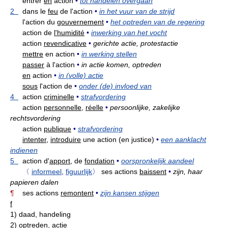
entrer
en
action
•
tot handelen overgaan
2
dans le
feu
de l'action
•
in het vuur van de strijd
l'action du
gouvernement
•
het optreden van de regering
action de
l'humidité
•
inwerking van het vocht
action
revendicative
•
gerichte actie, protestactie
mettre
en action
•
in werking stellen
passer
à l'action
•
in actie komen, optreden
en
action
•
in (volle) actie
sous
l'action de
•
onder (de) invloed van
4
action
criminelle
•
strafvordering
action
personnelle,
réelle
•
persoonlijke, zakelijke
rechtsvordering
action
publique
•
strafvordering
intenter,
introduire
une action (en justice)
•
een aanklacht
indienen
5
action d'
apport,
de
fondation
•
oorspronkelijk aandeel
〈
informeel
,
figuurlijk
〉
ses actions
baissent
•
zijn, haar
papieren dalen
¶
ses actions
remontent
•
zijn kansen stijgen
f
1)
daad, handeling
2)
optreden, actie