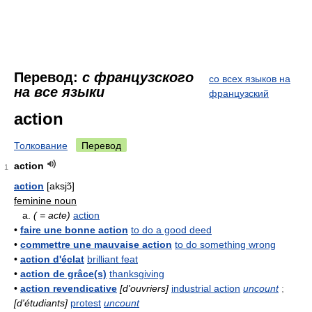
Перевод:
с французского
со всех языков на
на все языки
французский
action
Толкование
Перевод
action
1
action
[aksjɔ̃]
feminine noun
a.
( = acte)
action
•
faire une bonne action
to do a good deed
•
commettre une mauvaise action
to do something wrong
•
action d'éclat
brilliant feat
•
action de grâce(s)
thanksgiving
•
action revendicative
[d'ouvriers]
industrial action
uncount
;
[d'étudiants]
protest
uncount