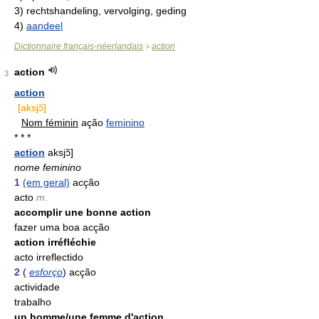
3)
rechtshandeling, vervolging, geding
4)
aandeel
Dictionnaire français-néerlandais
action
>
action
3
action
[aksjɔ̃]
Nom féminin
ação
feminino
* * *
action
aksjɔ̃]
nome feminino
1
(em geral)
acção
acto
m.
accomplir une bonne action
fazer uma boa acção
action irréfléchie
acto irreflectido
2
(
esforço
)
acção
actividade
trabalho
un homme/une femme d'action