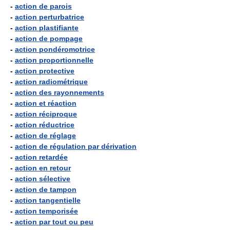
-
action de parois
-
action perturbatrice
-
action plastifiante
-
action de pompage
-
action pondéromotrice
-
action proportionnelle
-
action protective
-
action radiométrique
-
action des rayonnements
-
action et réaction
-
action réciproque
-
action réductrice
-
action de réglage
-
action de régulation par dérivation
-
action retardée
-
action en retour
-
action sélective
-
action de tampon
-
action tangentielle
-
action temporisée
-
action par tout ou peu