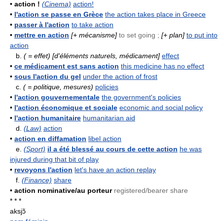
•
action !
(Cinema)
action!
•
l'action se passe en Grèce
the action takes place in Greece
•
passer à l'action
to take action
•
mettre en action
[+ mécanisme]
to set going ;
[+ plan]
to put into
action
b.
( = effet)
[d'éléments naturels, médicament]
effect
•
ce médicament est sans action
this medicine has no effect
•
sous l'action du gel
under the action of frost
c.
( = politique, mesures)
policies
•
l'action gouvernementale
the government's policies
•
l'action économique et sociale
economic and social policy
•
l'action humanitaire
humanitarian aid
d.
(Law)
action
•
action en diffamation
libel action
e.
(Sport)
il a été blessé au cours de cette action
he was
injured during that bit of play
•
revoyons l'action
let's have an action replay
f.
(Finance)
share
•
action nominative/au porteur
registered/bearer share
* * *
aksjɔ̃