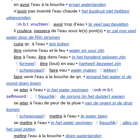
en
avoir
l'eau à la bouche
•
ervan watertanden
n'
avoir
pas inventé l'eau chaude
•
het buskruit niet hebben
uitgevonden
〈m.b.t. vruchten〉
avoir
trop d'eau
•
te veel sap bevatten
il
coulera,
passera
de l'eau sous le(s) pont(s)
•
er zal nog veel
water door de Rijn stromen
cuire
qc. à l'eau
•
iets koken
être
comme l'eau et le feu
•
water en vuur zijn
être
à l'eau,
être
dans l'eau
•
in het honderd gelopen zijn
〈
formeel
〉
être
(tout) en eau
•
(geheel) bezweet zijn
〈
scheepvaart
〉
faire
eau
•
water maken
〈
lekken
〉
faire
venir l'eau à la bouche de qn.
•
iemand het water in de
mond doen lopen
se
jeter
à l'eau
•
in het water springen
〈ook m.b.t.
zelfmoord〉
;
〈
figuurlijk
〉
de sprong (in het duister) wagen
se
jeter
à l'eau de peur de la pluie
•
van de regen in de drup
komen
〈
scheepvaart
〉
mettre
à l'eau
•
te water laten
se
mettre
à l'eau
•
in het water springen
〈
figuurlijk
〉
;
alles op
het spel zetten
mettre
l'eau à la bouche
•
doen watertanden