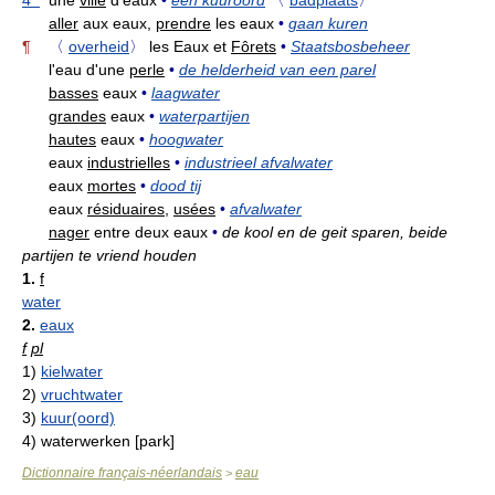
4
une
ville
d'eaux
•
een kuuroord
〈
badplaats
〉
aller
aux eaux,
prendre
les eaux
•
gaan kuren
¶
〈
overheid
〉
les Eaux et
Fôrets
•
Staatsbosbeheer
l'eau d'une
perle
•
de helderheid van een parel
basses
eaux
•
laagwater
grandes
eaux
•
waterpartijen
hautes
eaux
•
hoogwater
eaux
industrielles
•
industrieel afvalwater
eaux
mortes
•
dood tij
eaux
résiduaires,
usées
•
afvalwater
nager
entre deux eaux
•
de kool en de geit sparen, beide
partijen te vriend houden
1.
f
water
2.
eaux
f
pl
1)
kielwater
2)
vruchtwater
3)
kuur(oord)
4)
waterwerken [park]
Dictionnaire français-néerlandais
eau
>