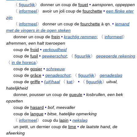
〈
figuurlijk
〉
donner un coup de
fouet
•
aansporen, oppeppen
〈
informeel
〉
avoir un joli coup de
fourchette
•
een flinke eter
zijn
〈
informeel
〉
donner un coup de
fourchette
à qn.
•
iemand
met de vingers in de ogen steken
donner un coup de
frein
•
krachtig remmen
;
〈
informeel
〉
afremmen, een halt toeroepen
coup de
froid
•
verkoudheid
coup de
fusil
•
geweerschot
;
〈
figuurlijk
〉
gepeperde rekening
〈
in de horeca
〉
coup de
gosier
•
schreeuw
coup de
grâce
•
genadeschot
;
〈
figuurlijk
〉
genadeslag
coup de
griffe
•
(uit)haal
〈
kat
〉
•
〈
figuurlijk
〉
uitval,
hatelijkheid
donner, pousser un coup de
gueule
•
losbrullen, een bek
opzetten
coup de
hasard
•
bof, meevaller
coup de
langue
•
bitse, hatelijke opmerking
〈
informeel
〉
coup du
lapin
•
nekslag
un petit, un dernier coup de
lime
•
de laatste hand, de
afwerking