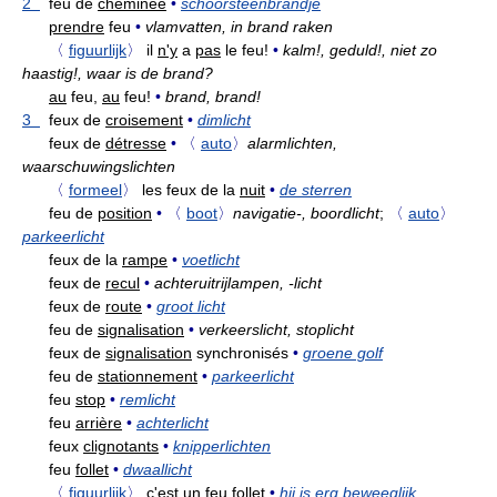
2
feu de
cheminée
•
schoorsteenbrandje
prendre
feu
•
vlamvatten, in brand raken
〈
figuurlijk
〉
il
n'y
a
pas
le feu!
•
kalm!, geduld!, niet zo
haastig!, waar is de brand?
au
feu,
au
feu!
•
brand, brand!
3
feux de
croisement
•
dimlicht
feux de
détresse
•
〈
auto
〉
alarmlichten,
waarschuwingslichten
〈
formeel
〉
les feux de la
nuit
•
de sterren
feu de
position
•
〈
boot
〉
navigatie-, boordlicht
;
〈
auto
〉
parkeerlicht
feux de la
rampe
•
voetlicht
feux de
recul
•
achteruitrijlampen, -licht
feux de
route
•
groot licht
feu de
signalisation
•
verkeerslicht, stoplicht
feux de
signalisation
synchronisés
•
groene golf
feu de
stationnement
•
parkeerlicht
feu
stop
•
remlicht
feu
arrière
•
achterlicht
feux
clignotants
•
knipperlichten
feu
follet
•
dwaallicht
〈
figuurlijk
〉
c'est un feu
follet
•
hij is erg beweeglijk