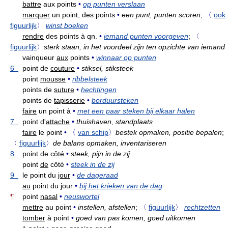
battre
aux points
•
op punten verslaan
marquer
un point, des points
•
een punt, punten scoren
;
〈
ook
figuurlijk
〉
winst boeken
rendre
des points à qn.
•
iemand punten voorgeven
;
〈
figuurlijk
〉
sterk staan, in het voordeel zijn ten opzichte van iemand
vainqueur
aux
points
•
winnaar op punten
6
point de
couture
•
stiksel, stiksteek
point
mousse
•
ribbelsteek
points de
suture
•
hechtingen
points de
tapisserie
•
borduursteken
faire
un point à
•
met een paar steken bij elkaar halen
7
point d'
attache
•
thuishaven, standplaats
faire
le point
•
〈
van schip
〉
bestek opmaken, positie bepalen
;
〈
figuurlijk
〉
de balans opmaken, inventariseren
8
point de
côté
•
steek, pijn in de zij
point
de
côté
•
steek in de zij
9
le point du
jour
•
de dageraad
au
point du jour
•
bij het krieken van de dag
¶
point
nasal
•
neuswortel
mettre
au point
•
instellen, afstellen
;
〈
figuurlijk
〉
rechtzetten
tomber
à point
•
goed van pas komen, goed uitkomen