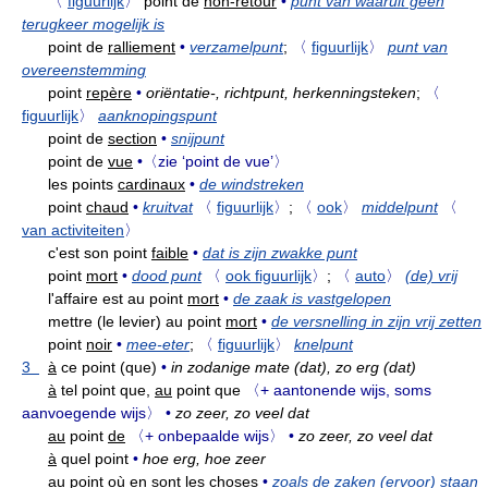
〈
figuurlijk
〉
point de
non-retour
•
punt van waaruit geen
terugkeer mogelijk is
point de
ralliement
•
verzamelpunt
;
〈
figuurlijk
〉
punt van
overeenstemming
point
repère
•
oriëntatie-, richtpunt, herkenningsteken
;
〈
figuurlijk
〉
aanknopingspunt
point de
section
•
snijpunt
point de
vue
•〈zie ‘point de vue’〉
les points
cardinaux
•
de windstreken
point
chaud
•
kruitvat
〈
figuurlijk
〉
;
〈
ook
〉
middelpunt
〈
van activiteiten
〉
c'est son point
faible
•
dat is zijn zwakke punt
point
mort
•
dood punt
〈
ook figuurlijk
〉
;
〈
auto
〉
(de) vrij
l'affaire est au point
mort
•
de zaak is vastgelopen
mettre (le levier) au point
mort
•
de versnelling in zijn vrij zetten
point
noir
•
mee-eter
;
〈
figuurlijk
〉
knelpunt
3
à
ce point (que)
•
in zodanige mate (dat), zo erg (dat)
à
tel point que,
au
point que
〈+ aantonende wijs, soms
aanvoegende wijs〉
•
zo zeer, zo veel dat
au
point
de
〈+ onbepaalde wijs〉
•
zo zeer, zo veel dat
à
quel point
•
hoe erg, hoe zeer
au
point où en sont les choses
•
zoals de zaken (ervoor) staan