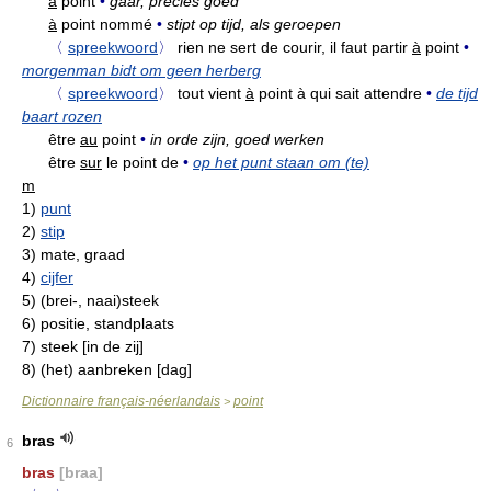
à
point
•
gaar, precies goed
à
point nommé
•
stipt op tijd, als geroepen
〈
spreekwoord
〉
rien ne sert de courir, il faut partir
à
point
•
morgenman bidt om geen herberg
〈
spreekwoord
〉
tout vient
à
point à qui sait attendre
•
de tijd
baart rozen
être
au
point
•
in orde zijn, goed werken
être
sur
le point de
•
op het punt staan om (te)
m
1)
punt
2)
stip
3)
mate, graad
4)
cijfer
5)
(brei-, naai)steek
6)
positie, standplaats
7)
steek [in de zij]
8)
(het) aanbreken [dag]
Dictionnaire français-néerlandais
point
>
bras
6
bras
[braa]