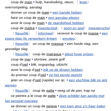
coup de
main
•
hulp, handreiking, steun
;
〈
leger
〉
overrompeling, aanslag
donner un coup de
main
•
een handje helpen
faire un coup de
main
•
een aanslag plegen
avoir le coup de
main
•
de vaardigheid hebben
coup de
maître
•
meesterstuk
;
〈
sport en spel
〉
meesterschot
〈
figuurlijk
〉
〈
informeel
〉
recevoir le coup de
masse
•
een
zware klap (te verwerken) krijgen
〈
emoties
〉
〈
figuurlijk
〉
un coup de
massue
•
een harde slag, een
gevoelige slag
〈
figuurlijk
〉
coup de
matraque
•
idioot hoge prijzen
coup de
mer
•
stortzee, zware golf
coup d'
oeil
•
blik, oogopslag, uitzicht
avoir le coup d'
oeil
•
kijk op de dingen hebben
du premier coup d'
oeil
•
op het eerste gezicht
jeter un coup d'
oeil
(rapide) sur qc.
•
een vluchtige blik op iets
werpen
〈
figuurlijk
〉
coup de
patte
•
veeg uit de pan, trap na
ce peintre a le coup de
patte
•
deze schilder kan aardig met
het penseel overweg
se donner un coup de
peigne
•
een kam door z'n haar halen