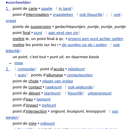
♦
voorbeelden:
1
point de
carie
•
gaatje
〈
in tand
〉
point d'
interrogation
•
vraagteken
〈
ook figuurlijk
〉
;
〈
ook
〉
vraag
points de
suspension
•
gedachtepuntjes, puntje, puntje, puntje
point
final
•
punt
〈
aan eind van zin
〉
mettre
le, un point final à qc.
•
ergens een punt achter zetten
mettre
les points sur les i
•
de puntjes op de i zetten
〈
ook
letterlijk
〉
un point, c'est tout
•
punt uit, en daarmee basta
→
mise
2
〈
computer
〉
point d'
accès
•
inbelpunt
〈
auto
〉
points d'
allumage
•
contactpunten
point de
chute
•
plaats van inslag
point de
contact
•
raakpunt
〈
ook wiskunde
〉
point de
départ
•
startpunt
;
〈
figuurlijk
〉
uitgangspunt
point d'
eau
•
tappunt
point d'
impact
•
trefpunt
point d'
intersection
•
snijpunt, kruispunt, knooppunt
〈
van
wegen
〉
point de
mire
•
mikpunt