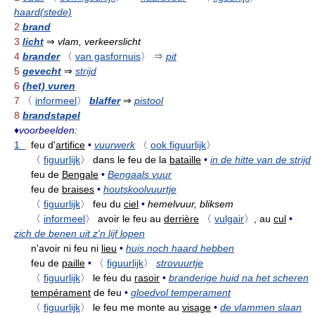
haard(stede)
2
brand
3
licht
⇒
vlam, verkeerslicht
4
brander
〈
van gasfornuis
〉
⇒
pit
5
gevecht
⇒
strijd
6
(het) vuren
7
〈
informeel
〉
blaffer
⇒
pistool
8
brandstapel
♦
voorbeelden:
1
feu d'
artifice
•
vuurwerk
〈
ook figuurlijk
〉
〈
figuurlijk
〉
dans le feu de la
bataille
•
in de hitte van de strijd
feu de
Bengale
•
Bengaals vuur
feu de
braises
•
houtskoolvuurtje
〈
figuurlijk
〉
feu du
ciel
•
hemelvuur, bliksem
〈
informeel
〉
avoir le feu au
derrière
〈
vulgair
〉
, au
cul
•
zich de benen uit z'n lijf lopen
n'avoir ni feu ni
lieu
•
huis noch haard hebben
feu de
paille
•
〈
figuurlijk
〉
strovuurtje
〈
figuurlijk
〉
le feu du
rasoir
•
branderige huid na het scheren
tempérament
de feu
•
gloedvol temperament
〈
figuurlijk
〉
le feu me monte au
visage
•
de vlammen slaan