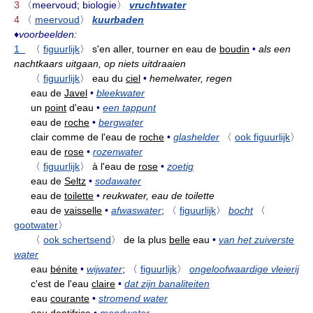
3
〈meervoud; biologie〉
vruchtwater
4
〈
meervoud
〉
kuurbaden
♦
voorbeelden:
1
〈
figuurlijk
〉
s'en aller, tourner en eau de
boudin
•
als een
nachtkaars uitgaan, op niets uitdraaien
〈
figuurlijk
〉
eau du
ciel
•
hemelwater, regen
eau de
Javel
•
bleekwater
un
point
d'eau
•
een tappunt
eau de
roche
•
bergwater
clair comme de l'eau de
roche
•
glashelder
〈
ook figuurlijk
〉
eau de
rose
•
rozenwater
〈
figuurlijk
〉
à l'eau de
rose
•
zoetig
eau de
Seltz
•
sodawater
eau de
toilette
•
reukwater, eau de toilette
eau de
vaisselle
•
afwaswater
;
〈
figuurlijk
〉
bocht
〈
gootwater
〉
〈
ook schertsend
〉
de la plus
belle
eau
•
van het zuiverste
water
eau
bénite
•
wijwater
;
〈
figuurlijk
〉
ongeloofwaardige vleierij
c'est de l'eau
claire
•
dat zijn banaliteiten
eau
courante
•
stromend water