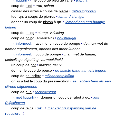
〈
figuurlijk
〉
le coup de
pied
de l'âne
•
trap na
coup de
pied
•
trap, schop
casser des vitres à coups de
pierre
•
ruiten ingooien
tuer qn. à coups de
pierres
•
iemand stenigen
donner un coup de
piston
à qn.
•
iemand aan een baantje
helpen
coup de
poing
•
stomp, vuistslag
coup de
poing
(américain)
•
boksbeugel
〈
informeel
〉
avoir le, un coup de
pompe
•
de man met de
hamer tegenkomen, opeens niet meer kunnen
〈
informeel
〉
coup de
pompe
•
man met de hamer,
plotselinge uitputting, vermoeidheid
un coup de
pot
•
mazzel, geluk
donner le coup de
pouce
•
de laatste hand aan iets leggen
coup de
poussière
•
mijngasontploffing
on lui a fait le coup du
presse-citron
•
ze hebben hem als een
citroen uitgeknepen
coup de
pub
•
reclamestunt
〈
niet figuurlijk
〉
donner un coup de
rabot
à qc.
•
iets
(bij)schaven
coup de
reins
•
ruk
〈
met krachtsinspanning van de
rugspieren
〉