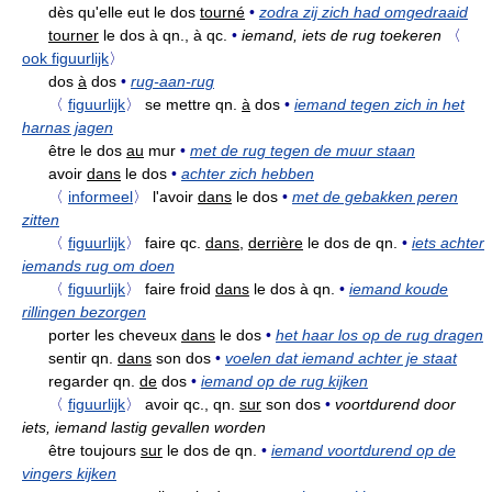
dès qu'elle eut le dos
tourné
•
zodra zij zich had omgedraaid
tourner
le dos à qn., à qc.
•
iemand, iets de rug toekeren
〈
ook figuurlijk
〉
dos
à
dos
•
rug-aan-rug
〈
figuurlijk
〉
se mettre qn.
à
dos
•
iemand tegen zich in het
harnas jagen
être le dos
au
mur
•
met de rug tegen de muur staan
avoir
dans
le dos
•
achter zich hebben
〈
informeel
〉
l'avoir
dans
le dos
•
met de gebakken peren
zitten
〈
figuurlijk
〉
faire qc.
dans,
derrière
le dos de qn.
•
iets achter
iemands rug om doen
〈
figuurlijk
〉
faire froid
dans
le dos à qn.
•
iemand koude
rillingen bezorgen
porter les cheveux
dans
le dos
•
het haar los op de rug dragen
sentir qn.
dans
son dos
•
voelen dat iemand achter je staat
regarder qn.
de
dos
•
iemand op de rug kijken
〈
figuurlijk
〉
avoir qc., qn.
sur
son dos
•
voortdurend door
iets, iemand lastig gevallen worden
être toujours
sur
le dos de qn.
•
iemand voortdurend op de
vingers kijken