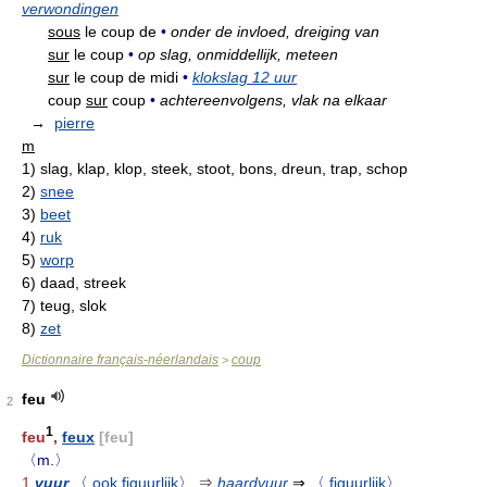
verwondingen
sous
le coup de
•
onder de invloed, dreiging van
sur
le coup
•
op slag, onmiddellijk, meteen
sur
le coup de midi
•
klokslag 12 uur
coup
sur
coup
•
achtereenvolgens, vlak na elkaar
→
pierre
m
1)
slag, klap, klop, steek, stoot, bons, dreun, trap, schop
2)
snee
3)
beet
4)
ruk
5)
worp
6)
daad, streek
7)
teug, slok
8)
zet
Dictionnaire français-néerlandais
coup
>
feu
2
1
feu
,
feux
[feu]
〈m.〉
1
vuur
〈
ook figuurlijk
〉
⇒
haardvuur
⇒
〈
figuurlijk
〉