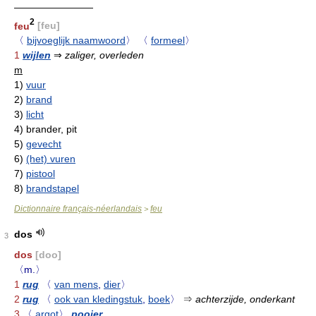
————————
2
feu
[feu]
〈
bijvoeglijk naamwoord
〉
〈
formeel
〉
1
wijlen
⇒
zaliger, overleden
m
1)
vuur
2)
brand
3)
licht
4)
brander, pit
5)
gevecht
6)
(het) vuren
7)
pistool
8)
brandstapel
Dictionnaire français-néerlandais
feu
>
dos
3
dos
[doo]
〈m.〉
1
rug
〈
van mens
,
dier
〉
2
rug
〈
ook van kledingstuk
,
boek
〉
⇒
achterzijde, onderkant
3
〈
argot
〉
pooier