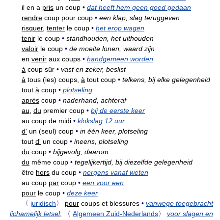
il en a
pris
un coup
•
dat heeft hem geen goed gedaan
rendre
coup pour coup
•
een klap, slag teruggeven
risquer,
tenter
le coup
•
het erop wagen
tenir
le coup
•
standhouden, het uithouden
valoir
le coup
•
de moeite lonen, waard zijn
en
venir
aux coups
•
handgemeen worden
à
coup sûr
•
vast en zeker, beslist
à
tous (les) coups,
à
tout coup
•
telkens, bij elke gelegenheid
tout
à
coup
•
plotseling
après
coup
•
naderhand, achteraf
au,
du
premier coup
•
bij de eerste keer
au
coup de midi
•
klokslag 12 uur
d'
un (seul) coup
•
in één keer, plotseling
tout
d'
un coup
•
ineens, plotseling
du
coup
•
bijgevolg, daarom
du
même coup
•
tegelijkertijd, bij diezelfde gelegenheid
être
hors
du coup
•
nergens vanaf weten
au coup
par
coup
•
een voor een
pour
le coup
•
deze keer
〈
juridisch
〉
pour
coups et blessures
•
vanwege toegebracht
lichamelijk letsel
;
〈
Algemeen Zuid-Nederlands
〉
voor slagen en