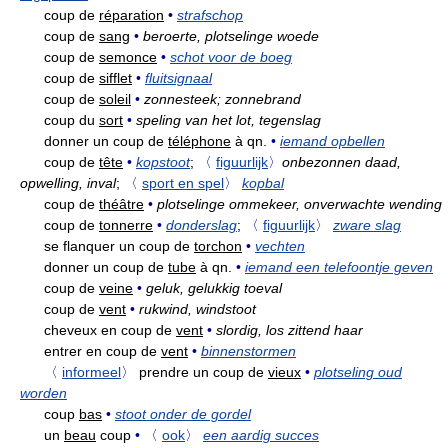
coup de
réparation
•
strafschop
coup de
sang
•
beroerte, plotselinge woede
coup de
semonce
•
schot voor de boeg
coup de
sifflet
•
fluitsignaal
coup de
soleil
•
zonnesteek; zonnebrand
coup du
sort
•
speling van het lot, tegenslag
donner un coup de
téléphone
à qn.
•
iemand opbellen
coup de
tête
•
kopstoot
;
〈
figuurlijk
〉
onbezonnen daad,
opwelling, inval
;
〈
sport en spel
〉
kopbal
coup de
théâtre
•
plotselinge ommekeer, onverwachte wending
coup de
tonnerre
•
donderslag
;
〈
figuurlijk
〉
zware slag
se flanquer un coup de
torchon
•
vechten
donner un coup de
tube
à qn.
•
iemand een telefoontje geven
coup de
veine
•
geluk, gelukkig toeval
coup de
vent
•
rukwind, windstoot
cheveux en coup de
vent
•
slordig, los zittend haar
entrer en coup de
vent
•
binnenstormen
〈
informeel
〉
prendre un coup de
vieux
•
plotseling oud
worden
coup
bas
•
stoot onder de gordel
un
beau
coup
•
〈
ook
〉
een aardig succes