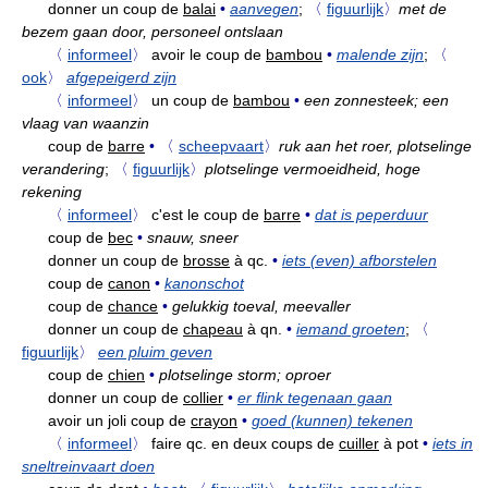
donner un coup de
balai
•
aanvegen
;
〈
figuurlijk
〉
met de
bezem gaan door, personeel ontslaan
〈
informeel
〉
avoir le coup de
bambou
•
malende zijn
;
〈
ook
〉
afgepeigerd zijn
〈
informeel
〉
un coup de
bambou
•
een zonnesteek; een
vlaag van waanzin
coup de
barre
•
〈
scheepvaart
〉
ruk aan het roer, plotselinge
verandering
;
〈
figuurlijk
〉
plotselinge vermoeidheid, hoge
rekening
〈
informeel
〉
c'est le coup de
barre
•
dat is peperduur
coup de
bec
•
snauw, sneer
donner un coup de
brosse
à qc.
•
iets (even) afborstelen
coup de
canon
•
kanonschot
coup de
chance
•
gelukkig toeval, meevaller
donner un coup de
chapeau
à qn.
•
iemand groeten
;
〈
figuurlijk
〉
een pluim geven
coup de
chien
•
plotselinge storm; oproer
donner un coup de
collier
•
er flink tegenaan gaan
avoir un joli coup de
crayon
•
goed (kunnen) tekenen
〈
informeel
〉
faire qc. en deux coups de
cuiller
à pot
•
iets in
sneltreinvaart doen