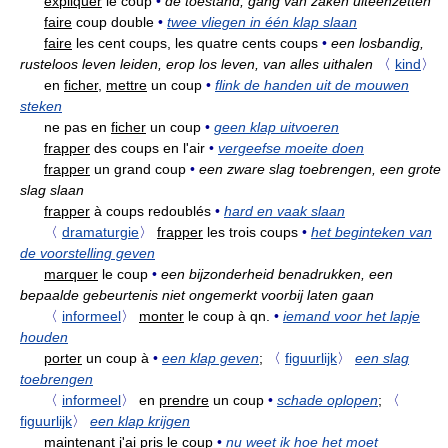
expliquer
le coup
•
de toestand, gang van zaken uiteenzetten
faire
coup double
•
twee vliegen in één klap slaan
faire
les cent coups, les quatre cents coups
•
een losbandig,
rusteloos leven leiden, erop los leven, van alles uithalen
〈
kind
〉
en
ficher,
mettre
un coup
•
flink de handen uit de mouwen
steken
ne pas en
ficher
un coup
•
geen klap uitvoeren
frapper
des coups en l'air
•
vergeefse moeite doen
frapper
un grand coup
•
een zware slag toebrengen, een grote
slag slaan
frapper
à coups redoublés
•
hard en vaak slaan
〈
dramaturgie
〉
frapper
les trois coups
•
het beginteken van
de voorstelling geven
marquer
le coup
•
een bijzonderheid benadrukken, een
bepaalde gebeurtenis niet ongemerkt voorbij laten gaan
〈
informeel
〉
monter
le coup à qn.
•
iemand voor het lapje
houden
porter
un coup à
•
een klap geven
;
〈
figuurlijk
〉
een slag
toebrengen
〈
informeel
〉
en
prendre
un coup
•
schade oplopen
;
〈
figuurlijk
〉
een klap krijgen
maintenant j'ai
pris
le coup
•
nu weet ik hoe het moet