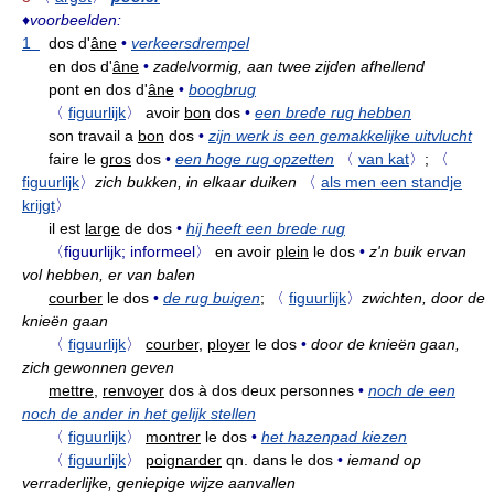
♦
voorbeelden:
1
dos d'
âne
•
verkeersdrempel
en dos d'
âne
•
zadelvormig, aan twee zijden afhellend
pont en dos d'
âne
•
boogbrug
〈
figuurlijk
〉
avoir
bon
dos
•
een brede rug hebben
son travail a
bon
dos
•
zijn werk is een gemakkelijke uitvlucht
faire le
gros
dos
•
een hoge rug opzetten
〈
van kat
〉
;
〈
figuurlijk
〉
zich bukken, in elkaar duiken
〈
als men een standje
krijgt
〉
il est
large
de dos
•
hij heeft een brede rug
〈figuurlijk; informeel〉
en avoir
plein
le dos
•
z'n buik ervan
vol hebben, er van balen
courber
le dos
•
de rug buigen
;
〈
figuurlijk
〉
zwichten, door de
knieën gaan
〈
figuurlijk
〉
courber,
ployer
le dos
•
door de knieën gaan,
zich gewonnen geven
mettre,
renvoyer
dos à dos deux personnes
•
noch de een
noch de ander in het gelijk stellen
〈
figuurlijk
〉
montrer
le dos
•
het hazenpad kiezen
〈
figuurlijk
〉
poignarder
qn. dans le dos
•
iemand op
verraderlijke, geniepige wijze aanvallen