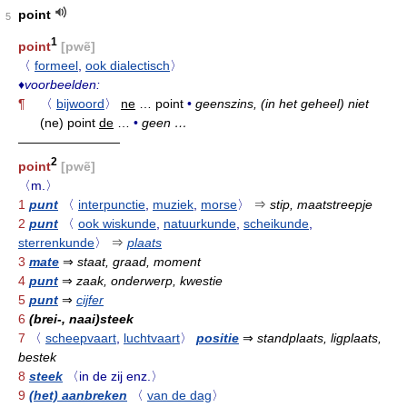
point
5
1
point
[pwẽ]
〈
formeel
,
ook dialectisch
〉
♦
voorbeelden:
¶
〈
bijwoord
〉
ne
… point
•
geenszins, (in het geheel) niet
(ne) point
de
…
•
geen …
————————
2
point
[pwẽ]
〈m.〉
1
punt
〈
interpunctie
,
muziek
,
morse
〉
⇒
stip, maatstreepje
2
punt
〈
ook wiskunde
,
natuurkunde
,
scheikunde
,
sterrenkunde
〉
⇒
plaats
3
mate
⇒
staat, graad, moment
4
punt
⇒
zaak, onderwerp, kwestie
5
punt
⇒
cijfer
6
(brei-, naai)steek
7
〈
scheepvaart
,
luchtvaart
〉
positie
⇒
standplaats, ligplaats,
bestek
8
steek
〈in de zij enz.〉
9
(het) aanbreken
〈
van de dag
〉