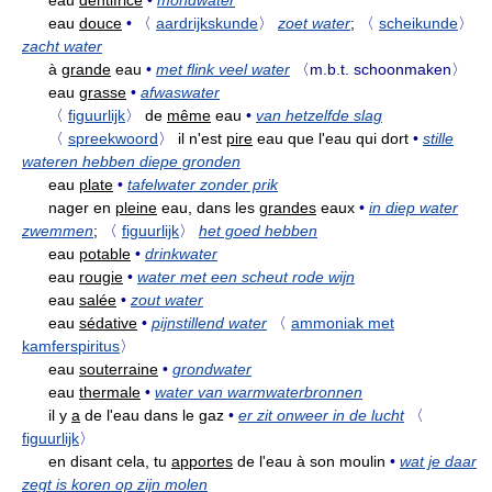
eau
dentifrice
•
mondwater
eau
douce
•
〈
aardrijkskunde
〉
zoet water
;
〈
scheikunde
〉
zacht water
à
grande
eau
•
met flink veel water
〈m.b.t. schoonmaken〉
eau
grasse
•
afwaswater
〈
figuurlijk
〉
de
même
eau
•
van hetzelfde slag
〈
spreekwoord
〉
il n'est
pire
eau que l'eau qui dort
•
stille
wateren hebben diepe gronden
eau
plate
•
tafelwater zonder prik
nager en
pleine
eau, dans les
grandes
eaux
•
in diep water
zwemmen
;
〈
figuurlijk
〉
het goed hebben
eau
potable
•
drinkwater
eau
rougie
•
water met een scheut rode wijn
eau
salée
•
zout water
eau
sédative
•
pijnstillend water
〈
ammoniak met
kamferspiritus
〉
eau
souterraine
•
grondwater
eau
thermale
•
water van warmwaterbronnen
il y
a
de l'eau dans le gaz
•
er zit onweer in de lucht
〈
figuurlijk
〉
en disant cela, tu
apportes
de l'eau à son moulin
•
wat je daar
zegt is koren op zijn molen