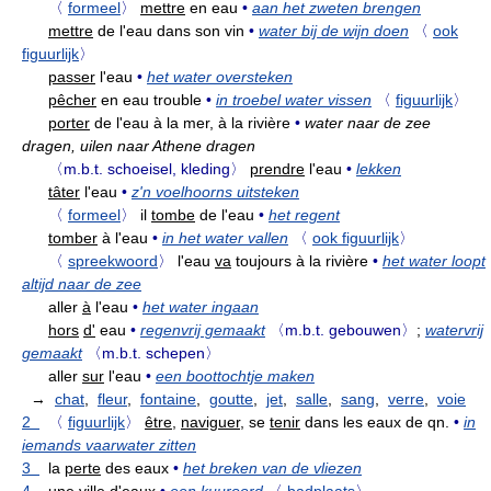
〈
formeel
〉
mettre
en eau
•
aan het zweten brengen
mettre
de l'eau dans son vin
•
water bij de wijn doen
〈
ook
figuurlijk
〉
passer
l'eau
•
het water oversteken
pêcher
en eau trouble
•
in troebel water vissen
〈
figuurlijk
〉
porter
de l'eau à la mer, à la rivière
•
water naar de zee
dragen, uilen naar Athene dragen
〈m.b.t. schoeisel, kleding〉
prendre
l'eau
•
lekken
tâter
l'eau
•
z'n voelhoorns uitsteken
〈
formeel
〉
il
tombe
de l'eau
•
het regent
tomber
à l'eau
•
in het water vallen
〈
ook figuurlijk
〉
〈
spreekwoord
〉
l'eau
va
toujours à la rivière
•
het water loopt
altijd naar de zee
aller
à
l'eau
•
het water ingaan
hors
d'
eau
•
regenvrij gemaakt
〈m.b.t. gebouwen〉
;
watervrij
gemaakt
〈m.b.t. schepen〉
aller
sur
l'eau
•
een boottochtje maken
→
chat
,
fleur
,
fontaine
,
goutte
,
jet
,
salle
,
sang
,
verre
,
voie
2
〈
figuurlijk
〉
être,
naviguer,
se
tenir
dans les eaux de qn.
•
in
iemands vaarwater zitten
3
la
perte
des eaux
•
het breken van de vliezen