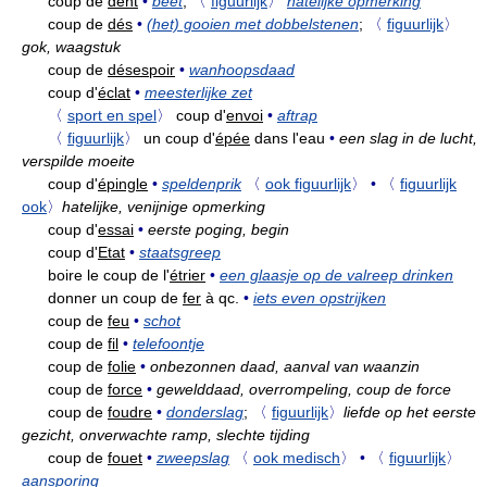
coup de
dent
•
beet
;
〈
figuurlijk
〉
hatelijke opmerking
coup de
dés
•
(het) gooien met dobbelstenen
;
〈
figuurlijk
〉
gok, waagstuk
coup de
désespoir
•
wanhoopsdaad
coup d'
éclat
•
meesterlijke zet
〈
sport en spel
〉
coup d'
envoi
•
aftrap
〈
figuurlijk
〉
un coup d'
épée
dans l'eau
•
een slag in de lucht,
verspilde moeite
coup d'
épingle
•
speldenprik
〈
ook figuurlijk
〉
•
〈
figuurlijk
ook
〉
hatelijke, venijnige opmerking
coup d'
essai
•
eerste poging, begin
coup d'
Etat
•
staatsgreep
boire le coup de l'
étrier
•
een glaasje op de valreep drinken
donner un coup de
fer
à qc.
•
iets even opstrijken
coup de
feu
•
schot
coup de
fil
•
telefoontje
coup de
folie
•
onbezonnen daad, aanval van waanzin
coup de
force
•
gewelddaad, overrompeling, coup de force
coup de
foudre
•
donderslag
;
〈
figuurlijk
〉
liefde op het eerste
gezicht, onverwachte ramp, slechte tijding
coup de
fouet
•
zweepslag
〈
ook medisch
〉
•
〈
figuurlijk
〉
aansporing