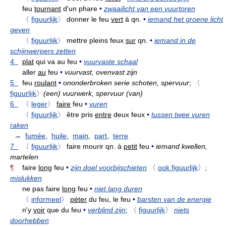
feu
tournant
d'un phare
•
zwaailicht van een vuurtoren
〈
figuurlijk
〉
donner le feu
vert
à qn.
•
iemand het groene licht
geven
〈
figuurlijk
〉
mettre pleins feux
sur
qn.
•
iemand in de
schijnwerpers zetten
4
plat
qui va au feu
•
vuurvaste schaal
aller
au
feu
•
vuurvast, ovenvast zijn
5
feu
roulant
•
ononderbroken serie schoten, spervuur
;
〈
figuurlijk
〉
(een) vuurwerk, spervuur (van)
6
〈
leger
〉
faire
feu
•
vuren
〈
figuurlijk
〉
être pris
entre
deux feux
•
tussen twee vuren
raken
→
fumée
,
huile
,
main
,
part
,
terre
7
〈
figuurlijk
〉
faire mourir qn. à
petit
feu
•
iemand kwellen,
martelen
¶
faire
long
feu
•
zijn doel voorbijschieten
〈
ook figuurlijk
〉
;
mislukken
ne pas faire
long
feu
•
niet lang duren
〈
informeel
〉
péter
du feu, le feu
•
barsten van de energie
n'y
voir
que du feu
•
verblind zijn
;
〈
figuurlijk
〉
niets
doorhebben