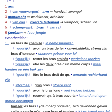
〈m.〉
1
arm
2
〈
van voorwerpen
〉
arm
⇒
handvat, zwengel
3
mankracht
⇒
werkkracht, arbeider
4
〈
van dier
〉
voorste ledemaat
⇒
voorpoot, schaar, vin
5
〈
scheepvaart
〉
bras
〈
van ra
〉
6
(zee)arm
⇒
(zee-)engte
♦
voorbeelden:
1
en bras de
chemise
•
in hemdsmouwen
〈
figuurlijk
〉
avoir un bras de
fer
•
onverbiddelijk, streng zijn
bras d'
honneur
•
obsceen gebaar voor lul
〈
figuurlijk
〉
rester les bras
croisés
•
werkeloos toezien
〈
figuurlijk
〉
être les
deux
bras d'un même corps
•
twee
handen op één buik zijn
〈
figuurlijk
〉
être le bras
droit
de qn.
•
iemands rechterhand
zijn
〈
informeel
〉
gros
bras
•
stoere vent
〈
figuurlijk
〉
avoir le bras
long
•
veel invloed hebben
〈
figuurlijk
〉
recevoir qn. à bras
ouverts
•
iemand met open
armen ontvangen
baisser
les bras
•
(de moed) opgeven, zich gewonnen geven
cette nouvelle m'a
cassé
bras et jambes
•
ik ben kapot van dat