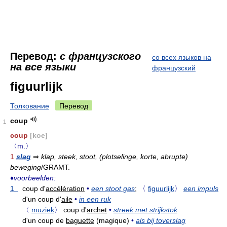
Перевод:
с французского
со всех языков на
на все языки
французский
figuurlijk
Толкование
Перевод
coup
1
coup
[koe]
〈m.〉
1
slag
⇒
klap, steek, stoot, (plotselinge, korte, abrupte)
beweging
/GRAMT.
♦
voorbeelden:
1
coup d'
accélération
•
een stoot gas
;
〈
figuurlijk
〉
een impuls
d'un coup d'
aile
•
in een ruk
〈
muziek
〉
coup d'
archet
•
streek met strijkstok
d'un coup de
baguette
(magique)
•
als bij toverslag