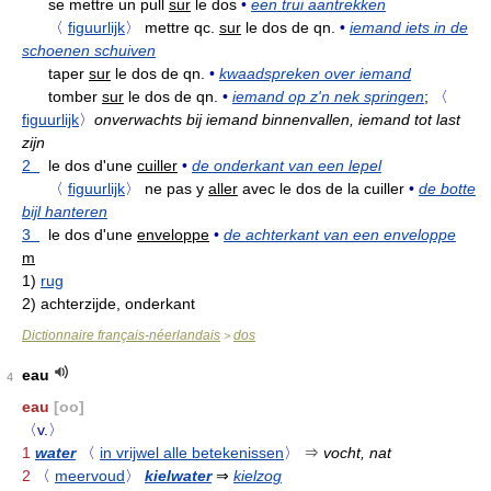
se mettre un pull
sur
le dos
•
een trui aantrekken
〈
figuurlijk
〉
mettre qc.
sur
le dos de qn.
•
iemand iets in de
schoenen schuiven
taper
sur
le dos de qn.
•
kwaadspreken over iemand
tomber
sur
le dos de qn.
•
iemand op z'n nek springen
;
〈
figuurlijk
〉
onverwachts bij iemand binnenvallen, iemand tot last
zijn
2
le dos d'une
cuiller
•
de onderkant van een lepel
〈
figuurlijk
〉
ne pas y
aller
avec le dos de la cuiller
•
de botte
bijl hanteren
3
le dos d'une
enveloppe
•
de achterkant van een enveloppe
m
1)
rug
2)
achterzijde, onderkant
Dictionnaire français-néerlandais
dos
>
eau
4
eau
[oo]
〈v.〉
1
water
〈
in vrijwel alle betekenissen
〉
⇒
vocht, nat
2
〈
meervoud
〉
kielwater
⇒
kielzog