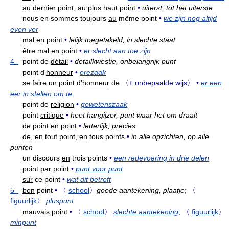
au
dernier point,
au
plus haut point
•
uiterst, tot het uiterste
nous en sommes toujours
au
même point
•
we zijn nog altijd
even ver
mal
en
point
•
lelijk toegetakeld, in slechte staat
être mal
en
point
•
er slecht aan toe zijn
4
point de
détail
•
detailkwestie, onbelangrijk punt
point d'
honneur
•
erezaak
se faire un point d'
honneur
de
〈+ onbepaalde wijs〉
•
er een
eer in stellen om te
point de
religion
•
gewetenszaak
point
critique
•
heet hangijzer, punt waar het om draait
de
point
en
point
•
letterlijk, precies
de,
en
tout point,
en
tous points
•
in alle opzichten, op alle
punten
un discours
en
trois points
•
een redevoering in drie delen
point
par
point
•
punt voor punt
sur
ce point
•
wat dit betreft
5
bon
point
•
〈
school
〉
goede aantekening, plaatje
;
〈
figuurlijk
〉
pluspunt
mauvais
point
•
〈
school
〉
slechte aantekening
;
〈
figuurlijk
〉
minpunt