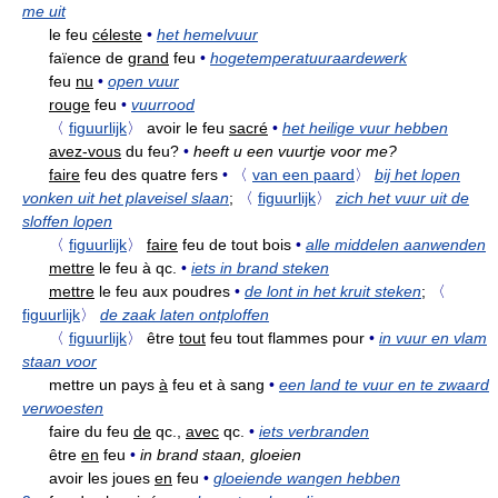
me uit
le feu
céleste
•
het hemelvuur
faïence de
grand
feu
•
hogetemperatuuraardewerk
feu
nu
•
open vuur
rouge
feu
•
vuurrood
〈
figuurlijk
〉
avoir le feu
sacré
•
het heilige vuur hebben
avez-vous
du feu?
•
heeft u een vuurtje voor me?
faire
feu des quatre fers
•
〈
van een paard
〉
bij het lopen
vonken uit het plaveisel slaan
;
〈
figuurlijk
〉
zich het vuur uit de
sloffen lopen
〈
figuurlijk
〉
faire
feu de tout bois
•
alle middelen aanwenden
mettre
le feu à qc.
•
iets in brand steken
mettre
le feu aux poudres
•
de lont in het kruit steken
;
〈
figuurlijk
〉
de zaak laten ontploffen
〈
figuurlijk
〉
être
tout
feu tout flammes pour
•
in vuur en vlam
staan voor
mettre un pays
à
feu et à sang
•
een land te vuur en te zwaard
verwoesten
faire du feu
de
qc.,
avec
qc.
•
iets verbranden
être
en
feu
•
in brand staan, gloeien
avoir les joues
en
feu
•
gloeiende wangen hebben