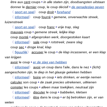
être aux
cent
coups
•
in alle staten zijn, doodsangsten uitstaan
donner le
dernier
coup, le coup décisif
•
de genadeslag geven
〈
sport en spel
〉
coup
droit
•
forehand
〈
informeel
〉
coup
fourré
•
gemene, onverwachte streek,
luizenstreek
〈
sport en spel
〉
coup
franc
•
vrije trap, slag
mauvais
coup
•
gemene streek, lelijke klap
coup
monté
•
afgesproken werk, doorgestoken kaart
〈
informeel
〉
sale
coup
•
rotstreek; zware slag
coup
sec
•
droge knal, klap
〈
figuurlijk
〉
accuser
le coup
•
de klap incasseren, er een klap
van krijgen
avoir
le coup
•
er de slag van hebben
〈
informeel
〉
avoir
un coup dans l'aile, dans le nez
•
(licht)
aangeschoten zijn, te diep in het glaasje gekeken hebben
〈
informeel
〉
boire
un coup
•
iets drinken, er eentje nemen
calculer
son coup
•
de zaak precies uitrekenen, uitkienen
compter
les coups
•
alleen maar toekijken, neutraal zijn
〈
informeel
〉
discuter
le coup
•
babbelen, kletsen
〈
informeel
〉
être
dans le coup
•
er bij betrokken zijn, er van
weten