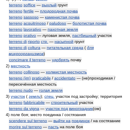
terreno
soffice
—
рыхлый
грунт
terreno
fertile
—
плодородная почва
terreno
sassoso
—
каменистая почва
terreno
acquitrinoso
/
paludoso
—
болотистая почва
terreno
lavorativo
—
пахотная земля
terreno
prativo
— луговая земля,
пастбищный
участок
terreno di
riporto
стр.
—
насыпной
грунт
terreno di
coltura
—
питательная среда
(
для
микроорганизмов
)
concimare il terreno
—
удобрять
почву
2)
местность
terreno
collinoso
—
холмистая местность
terreno (im)
praticabile
/
accidentato
— (не)проходимая /
пересечённая местность
terreno nudo
—
голая земля
3)
участок
(
земли
)
;
спец.
участок под застройку; территория
terreno
fabbricabile
—
строительный
участок
terreno da vigna
—
участок под
виноградник
(ом)
4)
поле боя; место поединка / состязания
scendere sul terreno
—
выйти на
поединок
/ на состязание
morire sul terreno
—
пасть
на поле боя