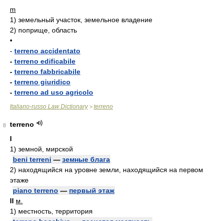
m
1)
земельный участок, земельное владение
2)
поприще, область
•
-
terreno accidentato
-
terreno edificabile
-
terreno fabbricabile
-
terreno giuridico
-
terreno ad uso agricolo
Italiano-russo Law Dictionary
terreno
>
terreno
8
I
1)
земной, мирской
beni terreni
—
земные блага
2)
находящийся на уровне земли, находящийся на первом
этаже
piano terreno
—
первый этаж
II
м.
1)
местность, территория