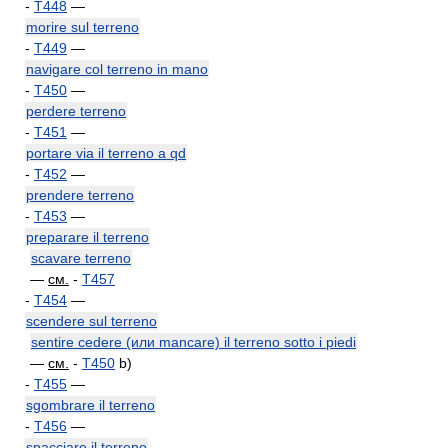
-
T448
—
morire sul terreno
-
T449
—
navigare col terreno in mano
-
T450
—
perdere terreno
-
T451
—
portare via il terreno a qd
-
T452
—
prendere terreno
-
T453
—
preparare il terreno
scavare terreno
—
см.
-
T457
-
T454
—
scendere sul terreno
sentire cedere (или mancare) il terreno sotto i piedi
—
см.
-
T450
b)
-
T455
—
sgombrare il terreno
-
T456
—
spacciare il terreno