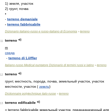
1)
земля, участок
2)
грунт, почва
•
-
terreno demaniale
-
terreno fabbricabile
Dizionario italiano-russo e russo-italiano di Economia
terreno
>
terreno
11
m
среда
-
terreno di Löffler
Italiano-russo Medical puntatore Dizionario di termini russi e latino
terreno
>
terreno
12
грунт, местность, порода, почва, земельный участок, участок
местности, участок
(
земли
)
Dictionnaire polytechnique italo-russe
terreno
>
terreno edificabile
13
= terreno fabbricabile
земельный участок, предназначенный для