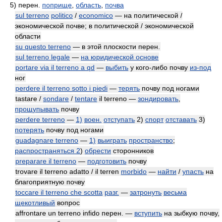
5)
перен.
поприще
,
область
,
почва
sul terreno
politico
/
economico
— на политической /
экономической почве; в политической / экономической
области
su questo terreno
— в этой плоскости перен.
sul terreno legale
—
на юридической основе
portare via il terreno a qd
—
выбить
у кого-либо почву
из-под
ног
perdere il terreno sotto i piedi
—
терять
почву под ногами
tastare /
sondare
/
tentare
il terreno —
зондировать
,
прощупывать
почву
perdere terreno
—
1)
воен.
отступать
2)
спорт
отставать
3)
потерять
почву под ногами
guadagnare terreno
—
1)
выиграть
пространство
;
распространяться 2
)
обрести
сторонников
preparare il terreno
—
подготовить
почву
trovare il terreno adatto / il terren
morbido
—
найти
/
упасть
на
благоприятную почву
toccare il terreno che scotta
разг.
—
затронуть
весьма
щекотливый
вопрос
affrontare un terreno infido перен. —
вступить
на зыбкую почву,