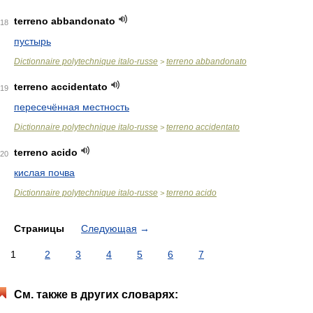
terreno abbandonato
18
пустырь
Dictionnaire polytechnique italo-russe
terreno abbandonato
>
terreno accidentato
19
пересечённая местность
Dictionnaire polytechnique italo-russe
terreno accidentato
>
terreno acido
20
кислая почва
Dictionnaire polytechnique italo-russe
terreno acido
>
Страницы
Следующая
→
1
2
3
4
5
6
7
См. также в других словарях: