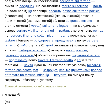
боя; место поединка <состязания>
scendere sul terreno
—
выйти на
поединок
<на состязание>
morire sul terreno
—
пасть
на поле боя
5)
fig
поприще,
область
,
почва
sul terreno
politico
[economico]
— на политической [экономической] почве; в
политической [экономической] области
su questo terreno
— в
этой плоскости
(
перен
)
sul terreno legale
— на юридической
основе
portare via il terreno a qd
—
выбить
у кого-л почву
из-под
ног
perdere il terreno sotto i piedi
—
терять
почву под ногами
tastare
il terreno
—
зондировать
,
прощупывать
почву
perdere
terreno
а)
mil
отступать
б)
sport
отставать
в)
потерять почву под
ногами
guadagnare terreno
а)
выиграть
пространство
;
распространяться
б)
обрести сторонников
preparare il terreno
—
подготовить
почву
trovare il terreno adatto
<
ant
il terren
morbido>
—
найти
<упасть на> благоприятную почву
toccare il
terreno che scotta
fam
—
затронуть
весьма
щекотливый
вопрос
affrontare un terreno infido
fig
—
вступить
на зыбкую почву,
затронуть неблагодарную тему
Большой итальяно-русский словарь
terreno
>
terreno
3
(m)