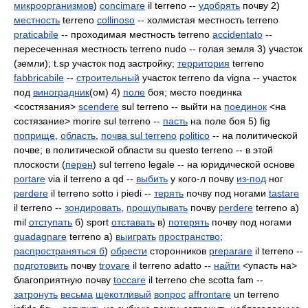
микроорганизмов
)
concimare
il terreno --
удобрять
почву 2)
местность
terreno
collinoso
-- холмистая местность terreno
praticabile
-- проходимая местность terreno
accidentato
--
пересеченная местность terreno nudo -- голая земля 3) участок
(земли); t.sp участок под застройку;
территория
terreno
fabbricabile
--
строительный
участок terreno da vigna -- участок
под
виноградник
(ом) 4)
поле
боя; место поединка
<состязания>
scendere
sul terreno -- выйти на
поединок
<на
состязание> morire sul terreno --
пасть
на поле боя 5) fig
поприще
,
область
,
почва sul terreno
politico
-- на политической
почве; в политической области su questo terreno -- в этой
плоскости (
перен
) sul terreno legale -- на юридической основе
portare
via il terreno a qd --
выбить
у кого-л почву
из-под
ног
perdere
il terreno sotto i piedi --
терять
почву под ногами
tastare
il terreno --
зондировать
,
прощупывать
почву
perdere
terreno а)
mil
отступать
б) sport
отставать
в)
потерять
почву под ногами
guadagnare
terreno а)
выиграть
пространство
;
распространяться б
)
обрести
сторонников
preparare
il terreno --
подготовить
почву
trovare
il terreno adatto
--
найти
<упасть на>
благоприятную почву
toccare
il terreno che scotta fam --
затронуть
весьма
щекотливый
вопрос
affrontare
un terreno