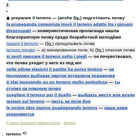
2.
•
◆
preparare il terreno — (anche
fig.
) подготовить почву
la propaganda comunista trovò il terreno adatto tra i giovani
disoccupati
— коммунистическая пропаганда нашла
благоприятную почву среди безработной молодёжи
tastare il terreno
— (
fig.
) прощупывать почву
terreno minato
— a) минированное поле; b) (
fig.
) опасная почва
si sentì mancare il terreno sotto i piedi
— он почувствовал,
что почва уходит у него из под ног
nelle ultime elezioni il partito ha perso terreno
—
на
последних выборах партия потерпела поражение
ti stai muovendo su un terreno molto pericoloso
—
ты
ступил на опасную почву
scegliere il terreno per il duello
—
выбрать место для дуэли
restare sul terreno
—
пасть на поле боя
le nostre idee stanno guadagnando terreno
—
наши идеи
укореняются
Il nuovo dizionario italiano-russo
terreno
>
terreno
7