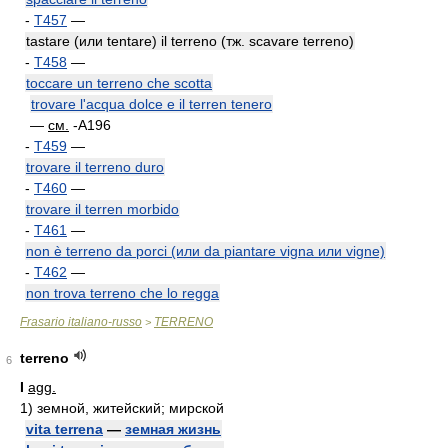
-
T457
—
tastare (или tentare) il terreno (тж. scavare terreno)
-
T458
—
toccare un terreno che scotta
trovare l'acqua dolce e il terren tenero
—
см.
-A196
-
T459
—
trovare il terreno duro
-
T460
—
trovare il terren morbido
-
T461
—
non è terreno da porci (или da piantare vigna или vigne)
-
T462
—
non trova terreno che lo regga
Frasario italiano-russo
TERRENO
>
terreno
6
I
agg.
1)
земной, житейский; мирской
vita terrena
—
земная жизнь