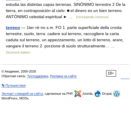
estudia las distintas capas terrenas. SINÓNIMO terrestre 2 De la
tierra, en contraposición al cielo: ■ el dinero es un bien terreno.
ANTÓNIMO celestial espiritual ► …
Enciclopedia Universal
terreno
— 1ter·ré·no s.m. FO 1. parte superficiale della crosta
terrestre; suolo, terra: cadere sul terreno, raccogliere la carta
caduta sul terreno, un appezzamento, un lotto di terreno, arare,
vangare il terreno 2. porzione di suolo strutturalmente… …
Dizionario italiano
© Академик, 2000-2026
18+
Обратная связь:
Техподдержка
,
Реклама на сайте
👣 Путешествия
Экспорт словарей на сайты
, сделанные на PHP,
Joomla,
Drupal,
WordPress, MODx.