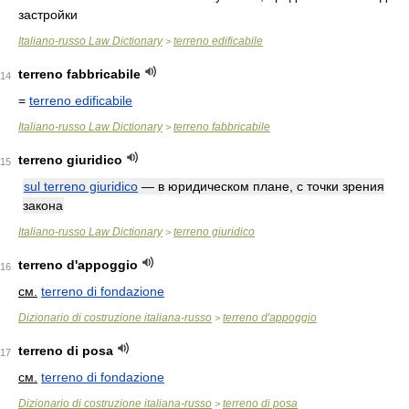
застройки
Italiano-russo Law Dictionary
terreno edificabile
>
terreno fabbricabile
14
=
terreno edificabile
Italiano-russo Law Dictionary
terreno fabbricabile
>
terreno giuridico
15
sul terreno giuridico
— в юридическом плане, с точки зрения
закона
Italiano-russo Law Dictionary
terreno giuridico
>
terreno d'appoggio
16
см.
terreno di fondazione
Dizionario di costruzione italiana-russo
terreno d'appoggio
>
terreno di posa
17
см.
terreno di fondazione
Dizionario di costruzione italiana-russo
terreno di posa
>