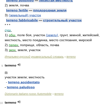
terreno boschivo
—
лесистая местность
2)
земля, почва
terreno fertile
—
плодородная земля
3)
(земельный) участок
terreno fabbricabile
—
строительный участок
* * *
сущ.
1)
общ.
поле боя, участок
(земли)
, грунт, земной, житейский,
местность, место поединка, место состязания, мирской
2)
перен.
поприще, область, почва
3)
экон.
земля, участок
Итальяно-русский универсальный словарь
terreno
>
terreno
9
m
участок земли; местность
-
terreno accidentato
-
terreno paludoso
Dizionario italiano-russo Automobile
terreno
>
terreno
10