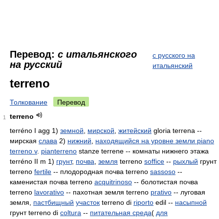
Перевод:
с итальянского
с русского на
на русский
итальянский
terreno
Толкование
Перевод
terreno
1
terréno I agg 1)
земной
,
мирской
,
житейский
gloria terrena --
мирская
слава
2)
нижний
,
находящийся на уровне земли piano
terreno v
.
pianterreno
stanze terrene -- комнаты нижнего этажа
terréno II m 1)
грунт
,
почва
,
земля
terreno
soffice
--
рыхлый
грунт
terreno
fertile
-- плодородная почва terreno
sassoso
--
каменистая почва terreno
acquitrinoso
-- болотистая почва
terreno
lavorativo
-- пахотная земля terreno
prativo
-- луговая
земля,
пастбищный
участок
terreno di
riporto
edil --
насыпной
грунт terreno di
coltura
--
питательная среда
(
для