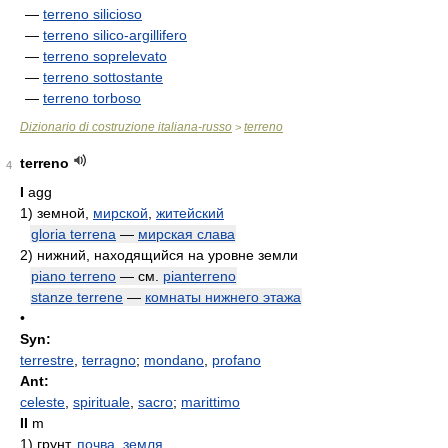
—
terreno silicioso
—
terreno silico-argillifero
—
terreno soprelevato
—
terreno sottostante
—
terreno torboso
Dizionario di costruzione italiana-russo
terreno
>
terreno
4
I
agg
1)
земной,
мирской
,
житейский
gloria terrena
—
мирская слава
2)
нижний, находящийся на уровне земли
piano terreno
— см.
pianterreno
stanze terrene
—
комнаты нижнего этажа
•
Syn:
terrestre
,
terragno
;
mondano
,
profano
Ant:
celeste
,
spirituale
,
sacro
;
marittimo
II
m
1)
грунт,
почва
,
земля